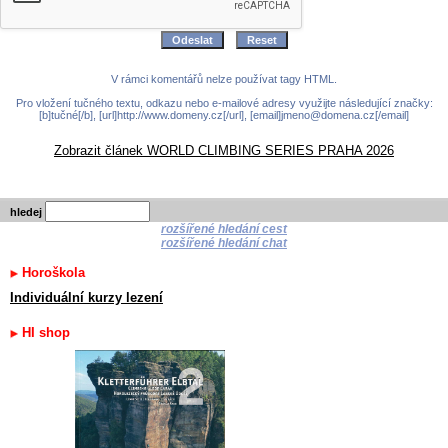
V rámci komentářů nelze používat tagy HTML.
Pro vložení tučného textu, odkazu nebo e-mailové adresy využijte následující značky:
[b]tučné[/b], [url]http://www.domeny.cz[/url], [email]jmeno@domena.cz[/email]
Zobrazit článek WORLD CLIMBING SERIES PRAHA 2026
hledej
rozšířené hledání cest
rozšířené hledání chat
Horoškola
Individuální kurzy lezení
HI shop