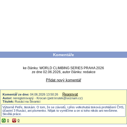
Komentáře
ke článku: WORLD CLIMBING SERIES PRAHA 2026
ze dne 02.06.2026, autor článku: redakce
Přidat nový komentář
Reagovat
Komentář ze dne:
04.06.2026 13:50:26
Autor:
neregistrovaný - Krocan (petr.krutek@seznam.cz)
Titulek:
Rusáci na Štvanici
Výborně Petře, tleskám. O tom, že se závodů, i přes velkohubá tisková prohlášení ČHS,
účastní 3 Rusáci, ani písmenko. Nějak to vymlčíme a on si toho nikdo ani nevšimne.
Skvělá práce.
0
0