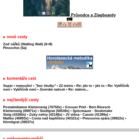
Průvodce a Zlagboardy
nové cesty
Zeď nářků (Walling Wall) (8-/8)
Pinocchio (5a)
komentáře cest
Super
•
nemusím!
•
"bez titulku"
•
22 metru
•
Re: jde to
•
jde to
•
Re: Vykřičník
není
•
Vykřičník není
•
Jizerské radosti
•
Re: slalom...
nejčtenější cesty
Postalmklamm Klettersteig (76750x)
•
Grosser Priel - Bert-Rinesch
Klettersteig (69971x)
•
Stüdlgrat (50539x)
•
Spitzmauer - Stodertaler
Steig (43260x)
•
Zuby nehty (42148x)
•
JV stěna - Cassin (41399x)
•
Malibu (40893x)
•
Cesta nad kapličkou (40321x)
•
Preussova spára (39922x)
•
Hörnligrat (39537x)
nejkomentovanější