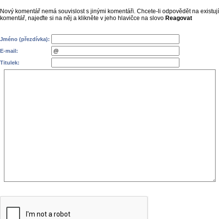
Nový komentář nemá souvislost s jinými komentáři. Chcete-li odpovědět na existují
komentář, najeďte si na něj a klikněte v jeho hlavičce na slovo
Reagovat
Jméno (přezdívka):
E-mail:
Titulek: