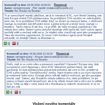
Reagovat
Komentář ze dne:
04.06.2026 16:59:03
Autor:
neregistrovaný - Petr Jandík (redakce@horyinfo.cz)
Titulek:
Re: Rusáci na Štvanici
To je samozřejmě nemilá záležitost, ale je to rohodnutí IFSC, nyní World Climbing, kde
byla Evropa včetně ČHS přehlasována. Na prohlášení ČHS nevidím nic velkohubého,
jsem rád, že to prohlášení ČHS udělal. Když se dívám na startovní listinu, v obtížnosti
startuje za neutrální stát AIN jeden lezec a jedna lezkyně a tentýž lezec startuje i v
boulderu. Takže nejsou tři ale dva. I to je příliš, ale naše evropsá vyjednávací síla
nebyla dost velká. Vedení sportu bohužel obsahuje větší počet lidí, kteří ruskou agresi
nechtějí vidět a nechtejí vidět ani to, že totalitní státy zneužívají sport jako propagandu.
Taky ale nesmíme zapomenout, že mnozí ruští horolezci agresi proti Ukrajině
odsoudili, viz tehdejší článek na Mountain.ru.
0
0
Reagovat
Komentář ze dne:
04.06.2026 21:26:02
Autor:
neregistrovaný - Krocan (petr.krutek@seznam.cz)
Titulek:
Re: Re: Rusáci na Štvanici
Petře, máš to ve svém věku a postavení zapotřebí? Opravdu? Evropa resp. blok
evropských zemí disponuje v rámci IFSC blokačním počtem hlasů, tak silně
pochybuji, že byla přehlasována pokud byla jednotná. Ale vem to čert, problém je
ČHS a jeho typicky "čecháčkovský" postoj. Jejich hranice stát si za svým názorem
je evidentně velmi nízko. Existuje přece několik dalších možností, jak těm postojům
dostát, např. žádost, aby Rusákům nebyla udělena víza, nebo prohlášení, že jim
nejsou schopni zaručit bezpečnost, ale to by někdo musel chtít a něco pro to udělat,
že jo. Tohle se děje v zemi, která má s Rusákama ty nejhorší zkušenosti, to se mi
fakt jen zdá.
0
0
Vložení nového komentáře