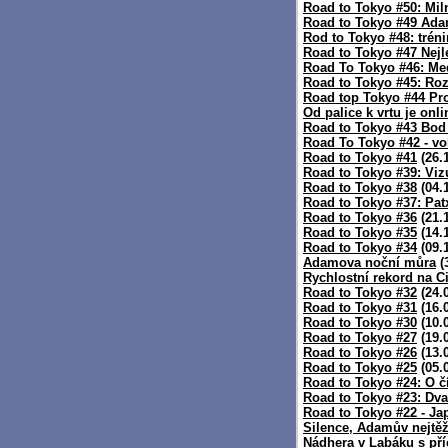
Road to Tokyo #50: Mil
Road to Tokyo #49 Ada
Rod to Tokyo #48: tréni
Road to Tokyo #47 Nejl
Road To Tokyo #46: Me
Road to Tokyo #45: Ro
Road top Tokyo #44 Pro
Od palice k vrtu je onli
Road to Tokyo #43 Bod 
Road To Tokyo #42 - vo
Road to Tokyo #41
(26.
Road to Tokyo #39: Viz
Road to Tokyo #38
(04.
Road to Tokyo #37: Pat
Road to Tokyo #36
(21.
Road to Tokyo #35
(14.
Road to Tokyo #34
(09.
Adamova noční můra
(
Rychlostní rekord na 
Road to Tokyo #32
(24.
Road to Tokyo #31
(16.
Road to Tokyo #30
(10.
Road to Tokyo #27
(19.
Road to Tokyo #26
(13.
Road to Tokyo #25
(05.
Road to Tokyo #24: O č
Road to Tokyo #23: Dva
Road to Tokyo #22 - Ja
Silence, Adamův nejtěž
Nádhera v Labáku s pří