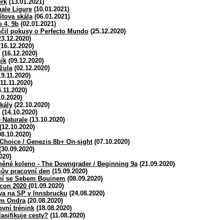
erk
(13.01.2021)
nale Ligure
(10.01.2021)
ítova skála
(06.01.2021)
e 4, 9b
(02.01.2021)
čil pokusy o Perfecto Mundo
(25.12.2020)
3.12.2020)
16.12.2020)
(16.12.2020)
ík
(09.12.2020)
žula
(02.12.2020)
9.11.2020)
11.11.2020)
.11.2020)
10.2020)
kály
(22.10.2020)
(14.10.2020)
 Naturale
(13.10.2020)
(12.10.2020)
8.10.2020)
Choice / Genezis 8b+ On-sight
(07.10.2020)
(30.09.2020)
020)
něné koleno - The Downgrader / Beginning 9a
(21.09.2020)
ův pracovní den
(15.09.2020)
ní se Sebem Bouinem
(08.09.2020)
ncon 2020
(01.09.2020)
va na SP v Innsbrucku
(24.08.2020)
am Ondra
(20.08.2020)
vní trénink
(18.08.2020)
asifikuje cesty?
(11.08.2020)