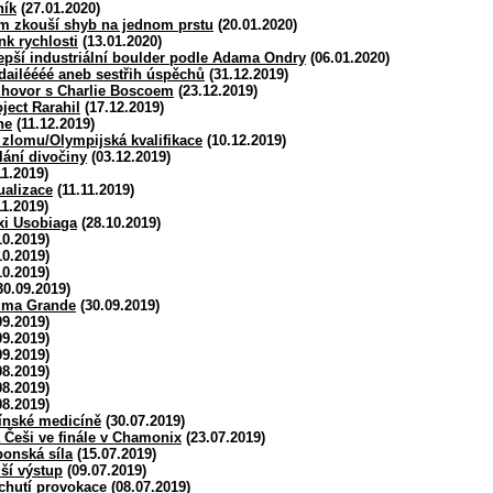
ník
(27.01.2020)
m zkouší shyb na jednom prstu
(20.01.2020)
nk rychlosti
(13.01.2020)
epší industriální boulder podle Adama Ondry
(06.01.2020)
dailéééé aneb sestřih úspěchů
(31.12.2019)
zhovor s Charlie Boscoem
(23.12.2019)
ject Rarahil
(17.12.2019)
ne
(11.12.2019)
zlomu/Olympijská kvalifikace
(10.12.2019)
lání divočiny
(03.12.2019)
11.2019)
ualizace
(11.11.2019)
11.2019)
xi Usobiaga
(28.10.2019)
10.2019)
10.2019)
10.2019)
30.09.2019)
Cima Grande
(30.09.2019)
09.2019)
09.2019)
09.2019)
08.2019)
08.2019)
08.2019)
ínské medicíně
(30.07.2019)
 Češi ve finále v Chamonix
(23.07.2019)
ponská síla
(15.07.2019)
ší výstup
(09.07.2019)
chutí provokace
(08.07.2019)