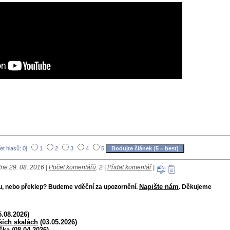
et hlasů: 0]
1
2
3
4
5
ne 29. 08. 2016 |
Počet komentářů
: 2 |
Přidat komentář
|
Napište nám
bu, nebo překlep? Budeme vděční za upozornění.
. Děkujeme
.08.2026)
ších skalách
(03.05.2026)
čka
(08.04.2026)