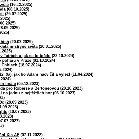
světě
(16.12.2025)
áda
(08.10.2025)
ti
(25.07.2025)
.2025)
06.2025)
8.05.2025)
2025)
hish
(20.03.2025)
kletá mistryně světa
(20.01.2025)
.2025)
Tatrách a jak se to točilo
(22.10.2024)
o poháru v Praze
(01.10.2024)
u Chhisch
(18.07.2024)
5.2024)
2, 9a), jak ho Adam nacvičil a vylezl
(11.04.2024)
.2024)
m finále
(05.12.2023)
da pro Roberse a Bertoneovou
(28.10.2023)
í na jednu z nejtěžších hor
(06.10.2023)
23)
 9c
(28.09.2023)
4.09.2023)
ghts
(10.07.2023)
3.2023)
7.03.2023)
3)
ní XIa AF
(07.11.2022)