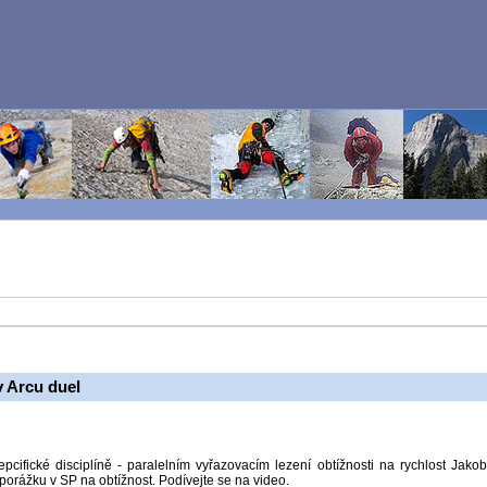
 Arcu duel
cifické disciplíně - paralelním vyřazovacím lezení obtížnosti na rychlost Jako
 porážku v SP na obtížnost. Podívejte se na video.