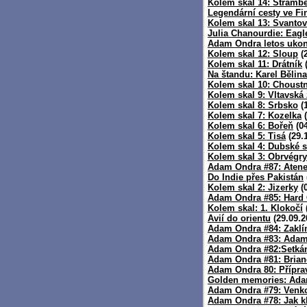
Kolem skal 14: Štramb
Legendární cesty ve Fi
Kolem skal 13: Svantov
Julia Chanourdie: Eagl
Adam Ondra letos ukon
Kolem skal 12: Sloup
(2
Kolem skal 11: Drátník
(
Na štandu: Karel Bělina
Kolem skal 10: Choustn
Kolem skal 9: Vltavská 
Kolem skal 8: Srbsko
(1
Kolem skal 7: Kozelka
(
Kolem skal 6: Bořeň
(04
Kolem skal 5: Tisá
(29.
Kolem skal 4: Dubské s
Kolem skal 3: Obrvégry
Adam Ondra #87: Atene
Do Indie přes Pakistán
Kolem skal 2: Jizerky
(0
Adam Ondra #85: Hard 
Kolem skal: 1. Klokočí
Avií do orientu
(29.09.2
Adam Ondra #84: Zaklí
Adam Ondra #83: Adam
Adam Ondra #82:Setká
Adam Ondra #81: Bria
Adam Ondra 80: Přípra
Golden memories: Ad
Adam Ondra #79: Venko
Adam Ondra #78: Jak kl