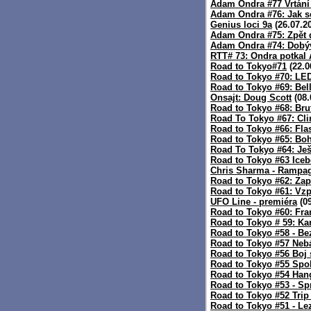
Adam Ondra #77 Vrtání
Adam Ondra #76: Jak se
Genius loci 9a
(26.07.2
Adam Ondra #75: Zpět d
Adam Ondra #74: Dobý
RTT# 73: Ondra potkal
Road to Tokyo#71
(22.0
Road to Tokyo #70: L
Road to Tokyo #69: Bell
Onsajt: Doug Scott
(08.
Road to Tokyo #68: Bru
Road To Tokyo #67: Cli
Road to Tokyo #66: Flas
Road to Tokyo #65: B
Road To Tokyo #64: Ješ
Road to Tokyo #63 Iceb
Chris Sharma - Rampa
Road to Tokyo #62: Za
Road to Tokyo #61: Vz
UFO Line - premiéra
(09
Road to Tokyo #60: Fr
Road to Tokyo # 59: K
Road to Tokyo #58 - Bez
Road to Tokyo #57 Nebá
Road to Tokyo #56 Boj
Road to Tokyo #55 Spol
Road to Tokyo #54 Han
Road to Tokyo #53 - Spr
Road to Tokyo #52 Trip
Road to Tokyo #51 - Le