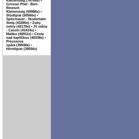
Klettersteig (76785x)
•
Grosser Priel - Bert-
Rinesch
Klettersteig (69986x)
•
Stüdlgrat (50560x)
•
Spitzmauer - Stodertaler
Steig (43285x)
•
Zuby
nehty (42170x)
•
JV stěna
- Cassin (41414x)
•
Malibu (40911x)
•
Cesta
nad kapličkou (40338x)
•
Preussova
spára (39938x)
•
Hörnligrat (39556x)