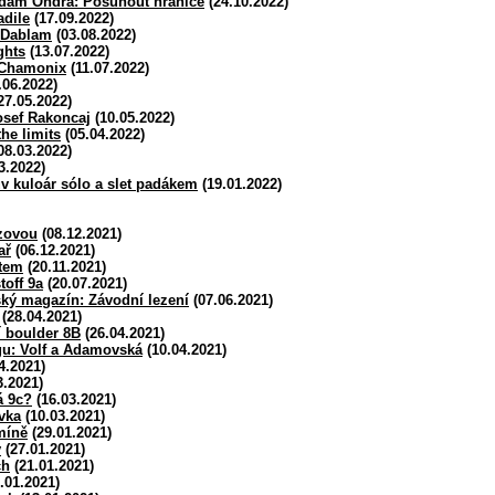
am Ondra: Posunout hranice
(24.10.2022)
adile
(17.09.2022)
 Dablam
(03.08.2022)
ghts
(13.07.2022)
 Chamonix
(11.07.2022)
.06.2022)
27.05.2022)
osef Rakoncaj
(10.05.2022)
he limits
(05.04.2022)
08.03.2022)
3.2022)
v kuloár sólo a slet padákem
(19.01.2022)
zovou
(08.12.2021)
ař
(06.12.2021)
atem
(20.11.2021)
toff 9a
(20.07.2021)
jský magazín: Závodní lezení
(07.06.2021)
(28.04.2021)
í boulder 8B
(26.04.2021)
gu: Volf a Adamovská
(10.04.2021)
4.2021)
3.2021)
á 9c?
(16.03.2021)
vka
(10.03.2021)
míně
(29.01.2021)
v
(27.01.2021)
ch
(21.01.2021)
.01.2021)