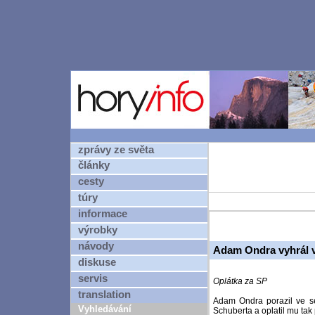
zprávy ze světa
články
cesty
túry
informace
výrobky
návody
Adam Ondra vyhrál v
diskuse
servis
Oplátka za SP
translation
Adam Ondra porazil ve sep
Vyhledávání
Schuberta a oplatil mu tak