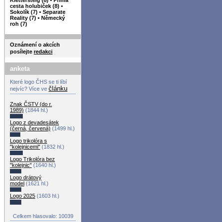
cesta holubiček (8)
•
Sokolík (7)
•
Separate
Reality (7)
•
Německý
roh (7)
Oznámení o akcích
posílejte
redakci
anketa
Které logo ČHS se ti líbí
článku
nejvíc? Více ve
Znak ČSTV (do r.
1989)
(1844 hl.)
Logo z devadesátek
(černá, červená)
(1499 hl.)
Logo trikolóra s
"kolejnicemi"
(1832 hl.)
Logo Trikolóra bez
"kolejnic"
(1640 hl.)
Logo drátový
model
(1621 hl.)
Logo 2025
(1603 hl.)
Celkem hlasovalo: 10039