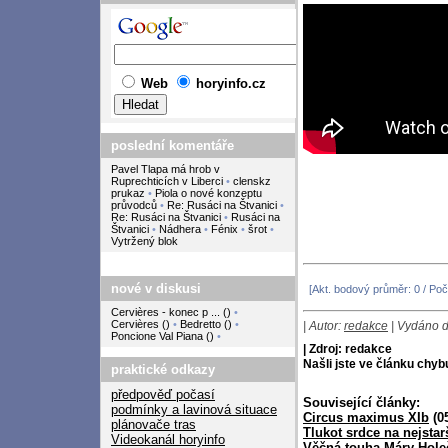
Web
horyinfo.cz
poslední komentáře
Pavel Tlapa má hrob v
Ruprechticích v Liberci
•
clenskz
prukaz
•
Piola o nové konzeptu
průvodců
•
Re: Rusáci na Štvanici
•
Re: Rusáci na Štvanici
•
Rusáci na
Štvanici
•
Nádhera
•
Fénix
•
šrot
•
Vytržený blok
nové v diskusi
[Akt. bodový průměr: 0 / Poč
Cervières - konec p ...
(
)
•
Cervières
(
)
•
Bedretto
(
)
•
| Autor:
redakce
| Vydáno d
Poncione Val Piana
(
)
•
| Zdroj: redakce
Našli jste ve článku chy
praktické odkazy
předpověď počasí
Související články:
podmínky a lavinová situace
Circus maximus XIb
(05
plánovače tras
Tlukot srdce na nejstar
Videokanál horyinfo
Věčná touha Máry Hole