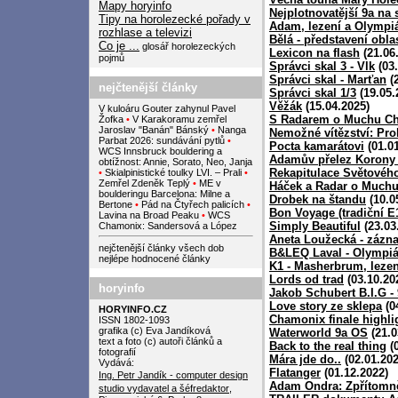
Mapy horyinfo
Nejplotnovatější 9a na 
Tipy na horolezecké pořady v
Adam, lezení a Olympi
rozhlase a televizi
Bělá - představení oblas
Co je ...
glosář horolezeckých
Lexicon na flash
(21.06
pojmů
Správci skal 3 - Vlk
(03.
Správci skal - Marťan
(2
nejčtenější články
Správci skal 1/3
(19.05.
Věžák
(15.04.2025)
V kuloáru Gouter zahynul Pavel
S Radarem o Muchu Ch
Žofka
•
V Karakoramu zemřel
Jaroslav "Banán" Bánský
•
Nanga
Nemožné vítězství: Pro
Parbat 2026: sundávání pytlů
•
Pocta kamarátovi
(01.01
WCS Innsbruck bouldering a
Adamův přelez Korony v 
obtížnost: Annie, Sorato, Neo, Janja
Rekapitulace Světovéh
•
Skialpinistické toulky LVI. – Prali
•
Zemřel Zdeněk Teplý
•
ME v
Háček a Radar o Much
boulderingu Barcelona: Milne a
Drobek na štandu
(10.0
Bertone
•
Pád na Čtyřech palicích
•
Bon Voyage (tradiční E1
Lavina na Broad Peaku
•
WCS
Simply Beautiful
(23.03
Chamonix: Sandersová a López
Aneta Loužecká - zázna
nejčtenější články všech dob
B&LEQ Laval - Olympiá
nejlépe hodnocené články
K1 - Masherbrum, lezen
Lords od trad
(03.10.20
horyinfo
Jakob Schubert B.I.G -
Love story ze sklepa
(0
HORYINFO.CZ
Chamonix finale highli
ISSN 1802-1093
grafika (c) Eva Jandíková
Waterworld 9a OS
(21.0
text a foto (c) autoři článků a
Back to the real thing
(0
fotografií
Mára jde do..
(02.01.202
Vydává:
Flatanger
(01.12.2022)
Ing. Petr Jandík - computer design
Adam Ondra: Zpřítomně
studio
vydavatel a šéfredaktor
,