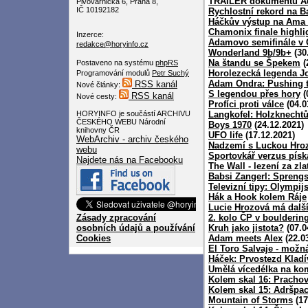
TRAILER dokumentu Ad
Pivovarnická 6, Praha 8,
IČ 10192182
Rychlostní rekord na B
Háčkův výstup na Ama
Chamonix finale highli
Inzerce:
Adamovo semifinále v
redakce@horyinfo.cz
Wonderland 9b/9b+
(30
Na štandu se Špekem
(
Postaveno na systému
phpRS
Horolezecká legenda J
Programování modulů
Petr Suchý
Adam Ondra: Pushing t
RSS kanál
Nové články:
S legendou přes hory
(
RSS kanál
Nové cesty:
Profíci proti válce
(04.0
HORYINFO je součástí ARCHIVU
Langkofel: Holzknechtů
ČESKÉHO WEBU Národní
Boys 1970
(24.12.2021)
knihovny ČR
UFO life
(17.12.2021)
WebArchiv - archiv českého
Nadzemí s Luckou Hro
webu
Sportovkář verzus písk
Najdete nás na Facebooku
The Wall - lezení za zl
Babsi Zangerl: Sprengs
Televizní tipy: Olympi
Hák a Hook kolem Ráje
Lucie Hrozová má dalš
Zásady zpracování
2. kolo ČP v boulderin
osobních údajů a používání
Kruh jako jistota?
(07.0
Cookies
Adam meets Alex
(22.0
El Toro Salvaje - možn
Háček: Prvostezd Kladí
Umělá vícedélka na ko
Kolem skal 16: Pracho
Kolem skal 15: Adršpa
Mountain of Storms
(17