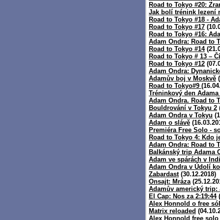
Road to Tokyo #20: Zra
Jak bolí trénink lezení
Road to Tokyo #18 - Ad
Road to Tokyo #17
(10.
Road to Tokyo #16: Ada
Adam Ondra: Road to T
Road to Tokyo #14
(21.
Road to Tokyo # 13 – Č
Road to Tokyo #12
(07.
Adam Ondra: Dynanické
Adamův boj v Moskvě
(
Road to Tokyo#9
(16.04
Tréninkový den Adama
Adam Ondra. Road to T
Bouldrování v Tokyu 2
Adam Ondra v Tokyu
(1
Adam o slávě
(16.03.20
Premiéra Free Solo - s
Road to Tokyo 4: Kdo 
Adam Ondra: Road to T
Balkánský trip Adama 
Adam ve spárách v Ind
Adam Ondra v Údolí k
Zabardast
(30.12.2018)
Onsajt: Mráza
(25.12.20
Adamův americký trip: 
El Cap: Nos za 2:19:44
(
Alex Honnold o free só
Matrix reloaded
(04.10.
Alex Honnold free solo