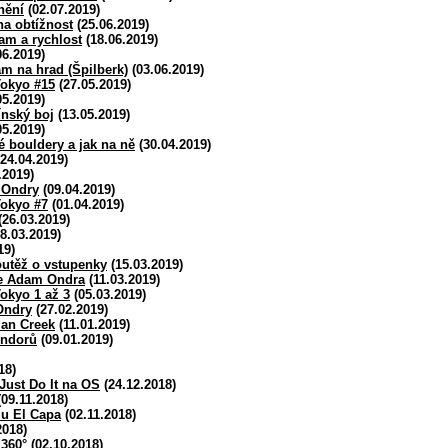
nění
(02.07.2019)
 na obtížnost
(25.06.2019)
am a rychlost
(18.06.2019)
06.2019)
m na hrad (Špilberk)
(03.06.2019)
okyo #15
(27.05.2019)
05.2019)
ínský boj
(13.05.2019)
05.2019)
 bouldery a jak na ně
(30.04.2019)
24.04.2019)
.2019)
 Ondry
(09.04.2019)
okyo #7
(01.04.2019)
(26.03.2019)
8.03.2019)
19)
outěž o vstupenky
(15.03.2019)
je Adam Ondra
(11.03.2019)
okyo 1 až 3
(05.03.2019)
Ondry
(27.02.2019)
ian Creek
(11.01.2019)
ondorů
(09.01.2019)
18)
Just Do It na OS
(24.12.2018)
09.11.2018)
lu El Capa
(02.11.2018)
2018)
 360°
(02.10.2018)