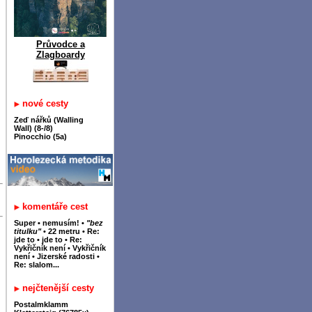
Průvodce a
Zlagboardy
nové cesty
Zeď nářků (Walling
Wall) (8-/8)
Pinocchio (5a)
komentáře cest
Super
•
nemusím!
•
"bez
titulku"
•
22 metru
•
Re:
jde to
•
jde to
•
Re:
Vykřičník není
•
Vykřičník
není
•
Jizerské radosti
•
Re: slalom...
nejčtenější cesty
Postalmklamm