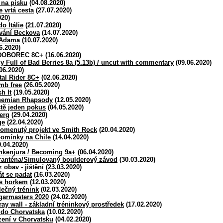
 na písku
(04.08.2020)
 vrtá cesta
(27.07.2020)
020)
o Itálie
(21.07.2020)
vání Beckova
(14.07.2020)
 Adama
(10.07.2020)
6.2020)
EDOBOREC 8C+
(16.06.2020)
y Full of Bad Berries 8a (5.13b) / uncut with commentary
(09.06.2020)
06.2020)
tal Rider 8C+
(02.06.2020)
mb free
(26.05.2020)
h It
(19.05.2020)
ohemian Rhapsody
(12.05.2020)
tě jeden pokus
(04.05.2020)
erg
(29.04.2020)
ge
(22.04.2020)
pomenutý projekt ve Smith Rock
(20.04.2020)
pomínky na Chile
(14.04.2020)
.04.2020)
ankenjura / Becoming 9a+
(06.04.2020)
aranténa/Simulovaný boulderový závod
(30.03.2020)
 obav - jištění
(23.03.2020)
t se padat
(16.03.2020)
 s horkem
(12.03.2020)
ečný trénink
(02.03.2020)
garmasters 2020
(24.02.2020)
ay wall - základní tréninkový prostředek
(17.02.2020)
 do Chorvatska
(10.02.2020)
zení v Chorvatsku
(04.02.2020)