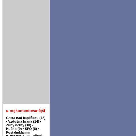
nejkomentovanější
Cesta nad kapličkou (18)
•
Vzdušná hrana (14)
•
Zuby nehty (10)
•
Huáno (9)
•
SPO (8)
•
Postalmklamm
Klettersteig (8)
•
Přímá