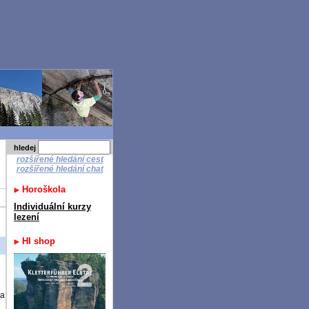
hledej
rozšířené hledání cest
rozšířené hledání chat
Horoškola
Individuální kurzy
lezení
HI shop
ba