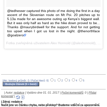
@tedhesser captured this photo of me doing the first in a day
ascent of the Slovenian route on Mt Poi. 20 pitches up to
5.13a made for an awesome outing up Kenya's biggest wall.
But it was only half as hard as the hike down proved to be...
Thanks @maurybirdwell for the support. And for not getting
too upset when I got us lost in the night. @thenorthface
@goalzero
Fotka zveřejněná uživatelem Alex Honnold (@alexhonnold),
Pro 3
[Akt. bodový průměr: 0 / Počet hlasů: 0]
1
2
3
4
5
| Autor:
redakce
| Vydáno dne 01. 01. 2017 |
Počet komentářů
: 0 |
Přidat
komentář
|
| Zdroj: redakce
Našli jste ve článku chybu, nebo překlep? Budeme vděční za upozornění.