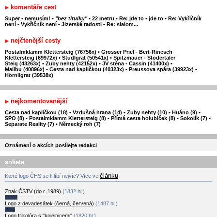
komentáře cest
Super
•
nemusím!
•
"bez titulku"
•
22 metru
•
Re: jde to
•
jde to
•
Re: Vykřičník
není
•
Vykřičník není
•
Jizerské radosti
•
Re: slalom...
nejčtenější cesty
Postalmklamm Klettersteig (76756x)
•
Grosser Priel - Bert-Rinesch
Klettersteig (69972x)
•
Stüdlgrat (50541x)
•
Spitzmauer - Stodertaler
Steig (43263x)
•
Zuby nehty (42152x)
•
JV stěna - Cassin (41400x)
•
Malibu (40896x)
•
Cesta nad kapličkou (40323x)
•
Preussova spára (39923x)
•
Hörnligrat (39538x)
nejkomentovanější
Cesta nad kapličkou (18)
•
Vzdušná hrana (14)
•
Zuby nehty (10)
•
Huáno (9)
•
SPO (8)
•
Postalmklamm Klettersteig (8)
•
Přímá cesta holubiček (8)
•
Sokolík (7)
•
Separate Reality (7)
•
Německý roh (7)
Oznámení o akcích posílejte
redakci
anketa
článku
Které logo ČHS se ti líbí nejvíc? Více ve
Znak ČSTV (do r. 1989)
(1832 hl.)
Logo z devadesátek (černá, červená)
(1487 hl.)
Logo trikolóra s "kolejnicemi"
(1820 hl.)