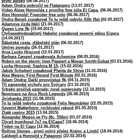
první alpský
(06.08.2017)
Adam Ondra pokročil ve Flatangeru
(13.07.2017)
Video Alexe Honnolda z prvního free sóla El Capa.
(06.06.2017)
Alex Honnold: Freerider free solo
(06.06.2017)
Ondra Beneš zopakoval To tu ještě nebylo XIIb (9a)
(02.05.2017)
Adamova jízda Itálií
(21.04.2017)
Queen Line 9b
(19.04.2017)
Čtyřiasedmdesátiletý Habeler zopakoval severní stěnu Eigeru
(14.04.2017)
Ďábelská cesta, ďábelský plán
(06.02.2017)
Umírej pomalu
(26.01.2017)
Arya Lucky Hrozové
(12.01.2017)
Barbara Zangerl zopakovala Achemine
(08.05.2016)
Riders on the storm: Ines Pappert a Mayan Smith-Gobat
(03.03.2016)
Lucka Hrozová: Saphira M 15-
(15.02.2016)
Jakob Schubert zopakoval Planta de Shiva
(11.01.2016)
Alex Megos: First Round First Minute
(02.01.2016)
Adam Ondra: Další prvovýstup 9b
(04.11.2015)
Tři panenské vrcholy pro Švýcary
(23.10.2015)
Srbsko prožívá upgrade: nové supercesty
(12.10.2015)
Nominace na Arco Rock Legends
(26.08.2015)
Jirishanka 2015
(11.08.2015)
To tu ještě nebylo zopakoval Felix Neumärker
(22.05.2015)
Severní Matterhorn: rychlostní rekord
(01.05.2015)
Zlaté cepíny 2015
(13.04.2015)
Alexander Megos ve Fly (8c, 550m)
(01.07.2014)
Chceš trumfnout 7x7 na ElCapa?
(18.06.2014)
Týden na El Capu
(12.06.2014)
Rolling Stones - první volný přelez Krajnc a Lindič
(18.04.2014)
Caldwell a Honnold v Patagonii
(22.02.2014)