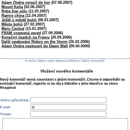
Adam Ondra vyrazil do hor
(07.08.2007)
Mount Keňa
(02.06.2007)
Ryba free sólo
(11.05.2007)
Ramro china
(12.04.2007)
Ještě o městě bohů
(08.03.2007)
Město bohů
(27.02.2007)
Meru Central
(15.01.2007)
FRAM znamená vpred
(27.09.2006)
Konečný úspěch na Framu
(20.09.2006)
Další opakování Riders on the Storm
(26.02.2006)
Adam Ondra nastoupil do Dawn Wall
(00.00.0000)
K tomtu článku nebyl doposud přiřazen žádný komentář!
Vložení nového komentáře
Nový komentář nemá souvislost s jinými komentáři. Chcete-li odpovědět na
existující komentář, najeďte si na něj a klikněte v jeho hlavičce na slovo
Reagovat
Jméno (přezdívka):
E-mail:
Titulek: