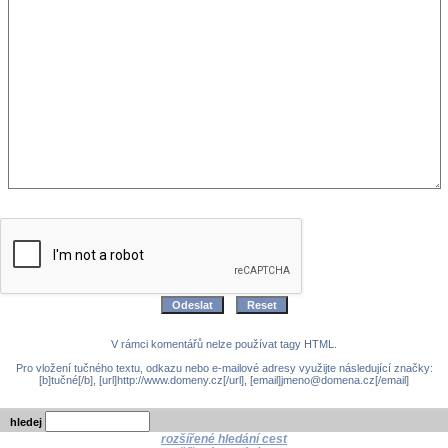
V rámci komentářů nelze používat tagy HTML.
Pro vložení tučného textu, odkazu nebo e-mailové adresy využijte následující značky:
[b]tučné[/b], [url]http://www.domeny.cz[/url], [email]jmeno@domena.cz[/email]
hledej
rozšířené hledání cest