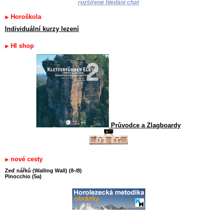
rozšířené hledání chat
Horoškola
Individuální kurzy lezení
HI shop
Průvodce a Zlagboardy
nové cesty
Zeď nářků (Walling Wall) (8-/8)
Pinocchio (5a)