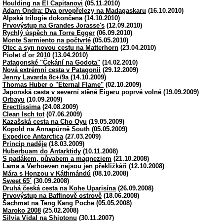
Houlding na El Capitanovi
(05.11.2010)
Adam Ondra: Dva prvopřelezy na Madagaskaru
(16.10.2010)
Alpská trilogie dokončena
(14.10.2010)
Prvovýstup na Grandes Jorasse's
(12.09.2010)
Rychlý úspěch na Torre Egger
(06.09.2010)
Monte Sarmiento na počtvrté
(05.05.2010)
Otec a syn novou cestu na Matterhorn
(23.04.2010)
Piolet d´or 2010
(13.04.2010)
Patagonské "Čekání na Godota"
(14.02.2010)
Nová extrémní cesta v Patagonii
(29.12.2009)
Jenny Lavarda 8c+/9a
(14.10.2009)
Thomas Huber o "Eternal Flame"
(02.10.2009)
Japonská cesta v severní stěně Eigeru poprvé volně
(19.09.2009)
Orbayu
(10.09.2009)
Erecttissima
(24.08.2009)
Clean Isch tot
(07.06.2009)
Kazašská cesta na Cho Oyu
(19.05.2009)
Kopold na Annapúrně South
(05.05.2009)
Expedice Antarctica
(27.03.2009)
Princip naděje
(18.03.2009)
Huberbuam do Antarktidy
(10.11.2008)
S padákem, půvabem a magneziem
(21.10.2008)
Lama a Verhoeven nejsou jen překližkáři
(12.10.2008)
Mára s Honzou v Káthmándú
(08.10.2008)
Sweet 65´
(30.09.2008)
Druhá česká cesta na Kohe Uparisína
(26.09.2008)
Prvovýstup na Baffinově ostrově
(18.06.2008)
Šachmat na Teng Kang Poche
(05.05.2008)
Maroko 2008
(25.02.2008)
Silvia Vidal na Shiptonu
(30.11.2007)