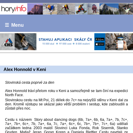
☰ Menu
Alex Honnold v Keni
Slovinská cesta poprvé za den
Alex Honnold tráví přelom roku v Keni a samozřejmě se tam činí na expedici
North Face.
Slovinskou cestu na Mt Poi, 21 délek do 7c+ na nejvyšší stěnu v Keni dal za
den. Kromě výstupu se ukázal jako větší problém i sestup, kde zabloudili a
zůstali přes noc.
Cestu s názvem Story about dancing dogs (6b, 7a+, 6b, 6a, 7a+, 7b, 7c+,
7a+, 7b+, 6c+, 7b, 7a+, 6a, 7c, 7a+, 6c+, 6c, 7b+, 7b+, 7c+, 6a) udělali
začátkem ledna 2003 maldí Slovinci Luka Fonda, Rok Sisernik, Stanko
Gruden, Matjaž Jeran, Goran Koren a Daniela Blettler. Cestu navrtali ze