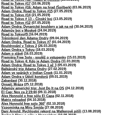
Road to Tokyo #17
(10.06.2019)
Road to Tokyo #16: Adam na hrad (Špilberk)
(03.06.2019)
Adam Ondra: Road to Tokyo #15
(27.05.2019)
Road to Tokyo #14
(21.05.2019)
Road to Tokyo # 13 – Čínský boj
(13.05.2019)
Road to Tokyo #12
(07.05.2019)
Adam Ondra: Dynanické bouldery a jak na ně
(30.04.2019)
Adamův boj v Moskvě
(24.04.2019)
Road to Tokyo#9
(16.04.2019)
Tréninkový den Adama Ondry
(09.04.2019)
Adam Ondra. Road to Tokyo #7
(01.04.2019)
Bouldrování v Tokyu 2
(26.03.2019)
Adam Ondra v Tokyu
(18.03.2019)
Adam o slávě
(16.03.2019)
Premiéra Free Solo - soutěž o vstupenky
(15.03.2019)
Road to Tokyo 4: Kdo je Adam Ondra
(11.03.2019)
Adam Ondra: Road to Tokyo 1 až 3
(05.03.2019)
Balkánský trip Adama Ondry
(27.02.2019)
Adam ve spárách v Indian Creek
(11.01.2019)
Adam Ondra v Údolí kondorů
(09.01.2019)
Zabardast
(30.12.2018)
Onsajt: Mráza
(25.12.2018)
Adamův americký trip: Just Do It na OS
(24.12.2018)
El Cap: Nos za 2:19:44
(09.11.2018)
Alex Honnold o free sólu El Capa
(02.11.2018)
Matrix reloaded
(04.10.2018)
Alex Honnold free solo 360°
(02.10.2018)
Vzpomínka na Míru Šmída
(27.08.2018)
Dani Arnold: Rychlostní rekord na Walkerově pilíři
(13.08.2018)