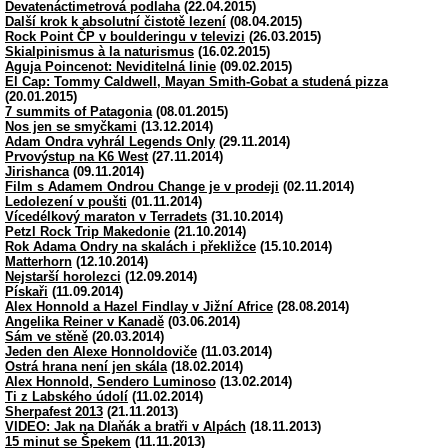
Devatenáctimetrová podlaha
(22.04.2015)
Další krok k absolutní čistotě lezení
(08.04.2015)
Rock Point ČP v boulderingu v televizi
(26.03.2015)
Skialpinismus à la naturismus
(16.02.2015)
Aguja Poincenot: Neviditelná linie
(09.02.2015)
El Cap: Tommy Caldwell, Mayan Smith-Gobat a studená pizza
(20.01.2015)
7 summits of Patagonia
(08.01.2015)
Nos jen se smyčkami
(13.12.2014)
Adam Ondra vyhrál Legends Only
(29.11.2014)
Prvovýstup na K6 West
(27.11.2014)
Jirishanca
(09.11.2014)
Film s Adamem Ondrou Change je v prodeji
(02.11.2014)
Ledolezení v poušti
(01.11.2014)
Vícedélkový maraton v Terradets
(31.10.2014)
Petzl Rock Trip Makedonie
(21.10.2014)
Rok Adama Ondry na skalách i překližce
(15.10.2014)
Matterhorn
(12.10.2014)
Nejstarší horolezci
(12.09.2014)
Pískaři
(11.09.2014)
Alex Honnold a Hazel Findlay v Jižní Africe
(28.08.2014)
Angelika Reiner v Kanadě
(03.06.2014)
Sám ve stěně
(20.03.2014)
Jeden den Alexe Honnoldoviče
(11.03.2014)
Ostrá hrana není jen skála
(18.02.2014)
Alex Honnold, Sendero Luminoso
(13.02.2014)
Ti z Labského údolí
(11.02.2014)
Sherpafest 2013
(21.11.2013)
VIDEO: Jak na Dlaňák a bratři v Alpách
(18.11.2013)
15 minut se Špekem
(11.11.2013)