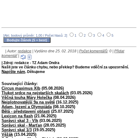
[Akt. bodový průměr: 1,00 / Počet hlasů: 2]
1
2
3
4
5
| Autor:
redakce
| Vydáno dne 25. 02. 2018 |
Počet komentářů
: 0 |
Přidat
komentář
|
| Zdroj: redakce - TZ Adam Ondra
Našli jste ve článku chybu, nebo překlep? Budeme vděční za upozornění.
Napište nám
. Děkujeme
Související články:
Circus maximus XIb
(05.08.2026)
Tlukot srdce na nejstarších skalách
(03.05.2026)
Věčná touha Máry Holečka
(08.04.2026)
Nejplotnovatější 9a na světě
(16.12.2025)
Adam, lezení a Olympiáda
(08.10.2025)
Bělá - představení oblasti
(25.07.2025)
Lexicon na flash
(21.06.2025)
Správci skal 3 - Vlk
(03.06.2025)
Správci skal - Marťan
(28.05.2025)
Správci skal 1/3
(19.05.2025)
Věžák
(15.04.2025)