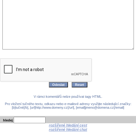
V rámci komentářů nelze používat tagy HTML.
Pro vložení tučného textu, odkazu nebo e-mailové adresy využijte následující značky:
[b]tučné[/b], [url]http://www.domeny.cz[/url], [email]jmeno@domena.cz[/email]
hledej
rozšířené hledání cest
rozšířené hledání chat