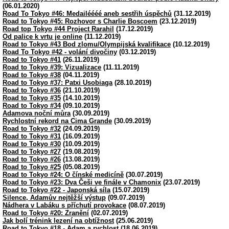
(06.01.2020)
Road To Tokyo #46: Medailéééé aneb sestřih úspěchů
(31.12.2019)
Road to Tokyo #45: Rozhovor s Charlie Boscoem
(23.12.2019)
Road top Tokyo #44 Project Rarahil
(17.12.2019)
Od palice k vrtu je online
(11.12.2019)
Road to Tokyo #43 Bod zlomu/Olympijská kvalifikace
(10.12.2019)
Road To Tokyo #42 - volání divočiny
(03.12.2019)
Road to Tokyo #41
(26.11.2019)
Road to Tokyo #39: Vizualizace
(11.11.2019)
Road to Tokyo #38
(04.11.2019)
Road to Tokyo #37: Patxi Usobiaga
(28.10.2019)
Road to Tokyo #36
(21.10.2019)
Road to Tokyo #35
(14.10.2019)
Road to Tokyo #34
(09.10.2019)
Adamova noční můra
(30.09.2019)
Rychlostní rekord na Cima Grande
(30.09.2019)
Road to Tokyo #32
(24.09.2019)
Road to Tokyo #31
(16.09.2019)
Road to Tokyo #30
(10.09.2019)
Road to Tokyo #27
(19.08.2019)
Road to Tokyo #26
(13.08.2019)
Road to Tokyo #25
(05.08.2019)
Road to Tokyo #24: O čínské medicíně
(30.07.2019)
Road to Tokyo #23: Dva Češi ve finále v Chamonix
(23.07.2019)
Road to Tokyo #22 - Japonská síla
(15.07.2019)
Silence, Adamův nejtěžší výstup
(09.07.2019)
Nádhera v Labáku s příchutí provokace
(08.07.2019)
Road to Tokyo #20: Zranění
(02.07.2019)
Jak bolí trénink lezení na obtížnost
(25.06.2019)
Road to Tokyo #18 - Adam a rychlost
(18.06.2019)