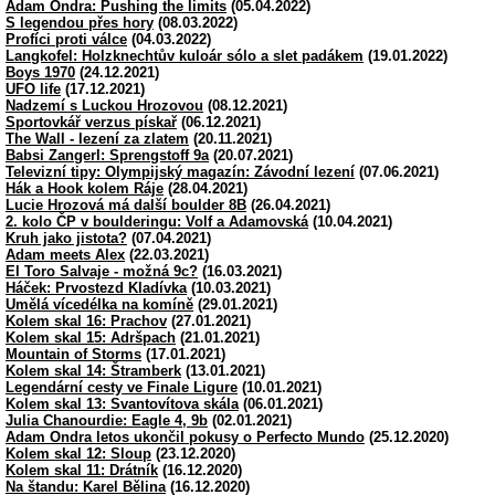
Adam Ondra: Pushing the limits
(05.04.2022)
S legendou přes hory
(08.03.2022)
Profíci proti válce
(04.03.2022)
Langkofel: Holzknechtův kuloár sólo a slet padákem
(19.01.2022)
Boys 1970
(24.12.2021)
UFO life
(17.12.2021)
Nadzemí s Luckou Hrozovou
(08.12.2021)
Sportovkář verzus pískař
(06.12.2021)
The Wall - lezení za zlatem
(20.11.2021)
Babsi Zangerl: Sprengstoff 9a
(20.07.2021)
Televizní tipy: Olympijský magazín: Závodní lezení
(07.06.2021)
Hák a Hook kolem Ráje
(28.04.2021)
Lucie Hrozová má další boulder 8B
(26.04.2021)
2. kolo ČP v boulderingu: Volf a Adamovská
(10.04.2021)
Kruh jako jistota?
(07.04.2021)
Adam meets Alex
(22.03.2021)
El Toro Salvaje - možná 9c?
(16.03.2021)
Háček: Prvostezd Kladívka
(10.03.2021)
Umělá vícedélka na komíně
(29.01.2021)
Kolem skal 16: Prachov
(27.01.2021)
Kolem skal 15: Adršpach
(21.01.2021)
Mountain of Storms
(17.01.2021)
Kolem skal 14: Štramberk
(13.01.2021)
Legendární cesty ve Finale Ligure
(10.01.2021)
Kolem skal 13: Svantovítova skála
(06.01.2021)
Julia Chanourdie: Eagle 4, 9b
(02.01.2021)
Adam Ondra letos ukončil pokusy o Perfecto Mundo
(25.12.2020)
Kolem skal 12: Sloup
(23.12.2020)
Kolem skal 11: Drátník
(16.12.2020)
Na štandu: Karel Bělina
(16.12.2020)