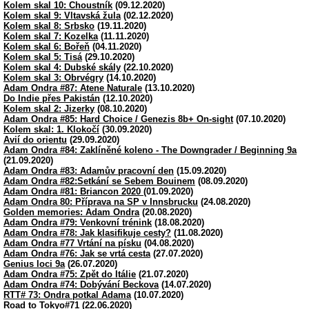
Kolem skal 10: Choustník
(09.12.2020)
Kolem skal 9: Vltavská žula
(02.12.2020)
Kolem skal 8: Srbsko
(19.11.2020)
Kolem skal 7: Kozelka
(11.11.2020)
Kolem skal 6: Bořeň
(04.11.2020)
Kolem skal 5: Tisá
(29.10.2020)
Kolem skal 4: Dubské skály
(22.10.2020)
Kolem skal 3: Obrvégry
(14.10.2020)
Adam Ondra #87: Atene Naturale
(13.10.2020)
Do Indie přes Pakistán
(12.10.2020)
Kolem skal 2: Jizerky
(08.10.2020)
Adam Ondra #85: Hard Choice / Genezis 8b+ On-sight
(07.10.2020)
Kolem skal: 1. Klokočí
(30.09.2020)
Avií do orientu
(29.09.2020)
Adam Ondra #84: Zaklíněné koleno - The Downgrader / Beginning 9a
(21.09.2020)
Adam Ondra #83: Adamův pracovní den
(15.09.2020)
Adam Ondra #82:Setkání se Sebem Bouinem
(08.09.2020)
Adam Ondra #81: Briancon 2020
(01.09.2020)
Adam Ondra 80: Příprava na SP v Innsbrucku
(24.08.2020)
Golden memories: Adam Ondra
(20.08.2020)
Adam Ondra #79: Venkovní trénink
(18.08.2020)
Adam Ondra #78: Jak klasifikuje cesty?
(11.08.2020)
Adam Ondra #77 Vrtání na písku
(04.08.2020)
Adam Ondra #76: Jak se vrtá cesta
(27.07.2020)
Genius loci 9a
(26.07.2020)
Adam Ondra #75: Zpět do Itálie
(21.07.2020)
Adam Ondra #74: Dobývání Beckova
(14.07.2020)
RTT# 73: Ondra potkal Adama
(10.07.2020)
Road to Tokyo#71
(22.06.2020)