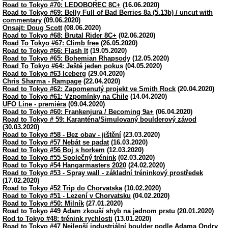
Road to Tokyo #70: LEDOBOREC 8C+
(16.06.2020)
Road to Tokyo #69: Belly Full of Bad Berries 8a (5.13b) / uncut with
commentary
(09.06.2020)
Onsajt: Doug Scott
(08.06.2020)
Road to Tokyo #68: Brutal Rider 8C+
(02.06.2020)
Road To Tokyo #67: Climb free
(26.05.2020)
Road to Tokyo #66: Flash It
(19.05.2020)
Road to Tokyo #65: Bohemian Rhapsody
(12.05.2020)
Road To Tokyo #64: Ještě jeden pokus
(04.05.2020)
Road to Tokyo #63 Iceberg
(29.04.2020)
Chris Sharma - Rampage
(22.04.2020)
Road to Tokyo #62: Zapomenutý projekt ve Smith Rock
(20.04.2020)
Road to Tokyo #61: Vzpomínky na Chile
(14.04.2020)
UFO Line - premiéra
(09.04.2020)
Road to Tokyo #60: Frankenjura / Becoming 9a+
(06.04.2020)
Road to Tokyo # 59: Karanténa/Simulovaný boulderový závod
(30.03.2020)
Road to Tokyo #58 - Bez obav - jištění
(23.03.2020)
Road to Tokyo #57 Nebát se padat
(16.03.2020)
Road to Tokyo #56 Boj s horkem
(12.03.2020)
Road to Tokyo #55 Společný trénink
(02.03.2020)
Road to Tokyo #54 Hangarmasters 2020
(24.02.2020)
Road to Tokyo #53 - Spray wall - základní tréninkový prostředek
(17.02.2020)
Road to Tokyo #52 Trip do Chorvatska
(10.02.2020)
Road to Tokyo #51 - Lezení v Chorvatsku
(04.02.2020)
Road to Tokyo #50: Milník
(27.01.2020)
Road to Tokyo #49 Adam zkouší shyb na jednom prstu
(20.01.2020)
Rod to Tokyo #48: trénink rychlosti
(13.01.2020)
Road to Tokyo #47 Nejlepší industriální boulder podle Adama Ondry