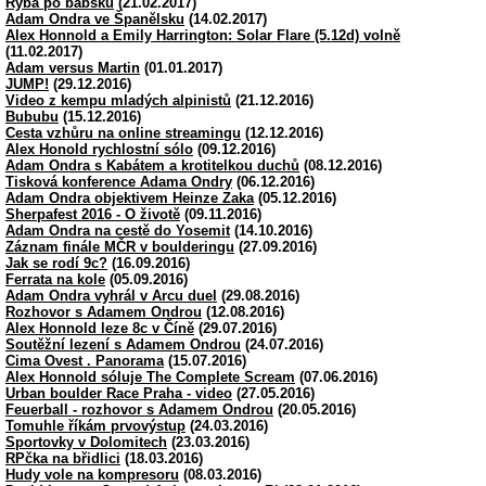
Ryba po babsku
(21.02.2017)
Adam Ondra ve Španělsku
(14.02.2017)
Alex Honnold a Emily Harrington: Solar Flare (5.12d) volně
(11.02.2017)
Adam versus Martin
(01.01.2017)
JUMP!
(29.12.2016)
Video z kempu mladých alpinistů
(21.12.2016)
Bububu
(15.12.2016)
Cesta vzhůru na online streamingu
(12.12.2016)
Alex Honold rychlostní sólo
(09.12.2016)
Adam Ondra s Kabátem a krotitelkou duchů
(08.12.2016)
Tisková konference Adama Ondry
(06.12.2016)
Adam Ondra objektivem Heinze Zaka
(05.12.2016)
Sherpafest 2016 - O životě
(09.11.2016)
Adam Ondra na cestě do Yosemit
(14.10.2016)
Záznam finále MČR v boulderingu
(27.09.2016)
Jak se rodí 9c?
(16.09.2016)
Ferrata na kole
(05.09.2016)
Adam Ondra vyhrál v Arcu duel
(29.08.2016)
Rozhovor s Adamem Ondrou
(12.08.2016)
Alex Honnold leze 8c v Číně
(29.07.2016)
Soutěžní lezení s Adamem Ondrou
(24.07.2016)
Cima Ovest . Panorama
(15.07.2016)
Alex Honnold sóluje The Complete Scream
(07.06.2016)
Urban boulder Race Praha - video
(27.05.2016)
Feuerball - rozhovor s Adamem Ondrou
(20.05.2016)
Tomuhle říkám prvovýstup
(24.03.2016)
Sportovky v Dolomitech
(23.03.2016)
RPčka na břidlici
(18.03.2016)
Hudy vole na kompresoru
(08.03.2016)