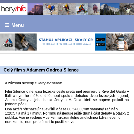
☰ Menu
Celý film s Adamem Ondrou Silence
a záznam besedy s Jerry Moffattem
Film Silence o nejtěžší lezecké cestě světa měl premiéru v Rivě del Garda v
Itálii a nyní ho můžete shlédnout spolu s debatou dvou lezeckých legend,
Adama Ondry a jeho hosta Jerryho Moffatta, kteří se poprvé potkali na
jednom pódiu.
Oba aktéři přicházejí na jeviště v čase 00:54:00, film samotný začíná v
1:20:57 a má 17 minut. Po filmu následuje ještě druhá část debaty a otázky z
publika. Vše je vedeno v celkem srozumitelné angličtiněa když něčemu
nerozumíte, není problém si to pustit znovu.