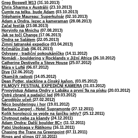
Greg Boswell M13
(31.10.2013)
Chris Sharma v Austrálii
(23.10.2013)
Čumte na telku, bude Adam
(03.10.2013)
Stéphanie Maureau: Superkuloár
(02.10.2013)
Adam a Ondra, lezec a kameraman
(28.08.2013)
Začal fesťák
(23.08.2013)
Horyinfo na Mnichu
(07.08.2013)
Jak se točí Change
(17.06.2013)
Ondra se Salátem
(22.05.2013)
Zimní tatranské expedice
(03.04.2013)
Krčmářův žlab
(06.01.2013)
Odyssey - tradiční pokoukáníčko
(14.11.2012)
Nomádi - bouldering v Rocklands v Jižní Africe
(26.10.2012)
Catherine Destivelle a Steve House
(25.07.2012)
Mára v Luftě
(06.07.2012)
Dive
(12.06.2012)
Okamžik radosti
(14.05.2012)
Dean Potter, slackline a čínský kaňon.
(03.05.2012)
FILMOVÝ FESTIVAL EXPEDIČNÍ KAMERA
(31.03.2012)
Prvovýstup Adama Ondry v Labáku a první 9a na písku
(20.03.2012)
Ostré zbraně a padající led
(09.03.2012)
Čarodějův učeň
(27.02.2012)
Něco boulderingu i hor
(19.01.2012)
Barbara Zangerl - Hotel Supramonte
(27.12.2011)
Kolik horolezců se vejde na špičku jehly?
(25.12.2011)
Chytnout nebe za kšandy
(24.12.2011)
Adam Ondra: Další boulder 8C+
(11.12.2011)
Patxi Usobiaga v Rätikonu
(16.11.2011)
Chasing the Trane na Greenpoint
(07.11.2011)
Rings and slings
(27.10.2011)