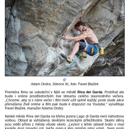
Adam Ondra, Silence 9c, foto: Pavel Blažek
Premiéra filmu se uskuteční v Itálii ve městě
Riva del Garda
. Probíhat ale
bude i online prostřednictvím live streamu celého slavnostního večera.
„Chceme, aby si s námi večer i film mohl užít úplně každý, proto bude akce
přenášena živě online a film pak bude k dispozici na Youtube,“
vysvětluje
Pavel Blažek, manažer Adama Ondry.
Italské město Riva del Garda na břehu jezera Lago di Garda není náhodnou
volbou. Oblast je vyhlášená skvělými lezeckými příležitostmi. Skalní stěny
jsou vidět přímo z města všude okolo.
„Lezení v téhle oblasti hrálo v mojí
kariéře dost zásadní roli, takže mám k těm místům silný vztah. Jsem proto