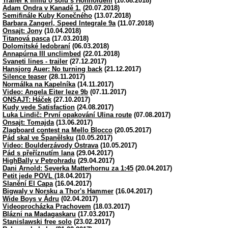
Trailer k filmu o sólu s Honnoldem
(10.08.2018)
Adam Ondra v Kanadě 1.
(20.07.2018)
Semifinále Kuby Konečného
(13.07.2018)
Barbara Zangerl, Speed Integrale 9a
(11.07.2018)
Onsajt: Jony
(10.04.2018)
Titanová pasca
(17.03.2018)
Dolomitské ledobraní
(06.03.2018)
Annapúrna III unclimbed
(22.01.2018)
Svaneti lines - trailer
(27.12.2017)
Hansjorg Auer: No turning back
(21.12.2017)
Silence teaser
(28.11.2017)
Normálka na Kapelníka
(14.11.2017)
Video: Angela Eiter leze 9b
(07.11.2017)
ONSAJT: Háček
(27.10.2017)
Kudy vede Satisfaction
(24.08.2017)
Luka Lindič: První opakování Ulina route
(07.08.2017)
Onsajt: Tomajda
(13.06.2017)
Zlagboard contest na Mello Blocco
(20.05.2017)
Pád skal ve Španělsku
(10.05.2017)
Video: Boulderzávody Ostrava
(10.05.2017)
Pád s přeříznutím lana
(29.04.2017)
HighBally v Petrohradu
(29.04.2017)
Dani Arnold: Severka Matterhornu za 1:45
(20.04.2017)
Petit jede POVL
(18.04.2017)
Slanění El Capa
(16.04.2017)
Bigwaly v Norsku a Thor's Hammer
(16.04.2017)
Wide Boys v Ádru
(02.04.2017)
Videoprocházka Prachovem
(18.03.2017)
Blázni na Madagaskaru
(17.03.2017)
Stanislawski free solo
(23.02.2017)