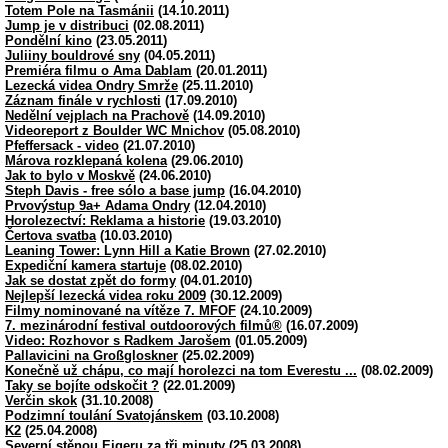
Totem Pole na Tasmánii
(14.10.2011)
Jump je v distribuci
(02.08.2011)
Pondělní kino
(23.05.2011)
Juliiny bouldrové sny
(04.05.2011)
Premiéra filmu o Ama Dablam
(20.01.2011)
Lezecká videa Ondry Smrže
(25.11.2010)
Záznam finále v rychlosti
(17.09.2010)
Nedělní vejplach na Prachově
(14.09.2010)
Videoreport z Boulder WC Mnichov
(05.08.2010)
Pfeffersack - video
(21.07.2010)
Márova rozklepaná kolena
(29.06.2010)
Jak to bylo v Moskvě
(24.06.2010)
Steph Davis - free sólo a base jump
(16.04.2010)
Prvovýstup 9a+ Adama Ondry
(12.04.2010)
Horolezectví: Reklama a historie
(19.03.2010)
Čertova svatba
(10.03.2010)
Leaning Tower: Lynn Hill a Katie Brown
(27.02.2010)
Expediční kamera startuje
(08.02.2010)
Jak se dostat zpět do formy
(04.01.2010)
Nejlepší lezecká videa roku 2009
(30.12.2009)
Filmy nominované na vítěze 7. MFOF
(24.10.2009)
7. mezinárodní festival outdoorových filmů®
(16.07.2009)
Video: Rozhovor s Radkem Jarošem
(01.05.2009)
Pallavicini na Großgloskner
(25.02.2009)
Konečně už chápu, co mají horolezci na tom Everestu ...
(08.02.2009)
Taky se bojíte odskočit ?
(22.01.2009)
Verčin skok
(31.10.2008)
Podzimní toulání Svatojánskem
(03.10.2008)
K2
(25.04.2008)
Severní stěnou Eigeru za tři minuty
(25.03.2008)