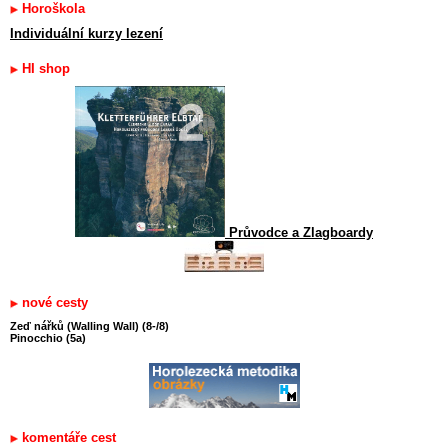
Horoškola
Individuální kurzy lezení
HI shop
Průvodce a Zlagboardy
nové cesty
Zeď nářků (Walling Wall) (8-/8)
Pinocchio (5a)
komentáře cest