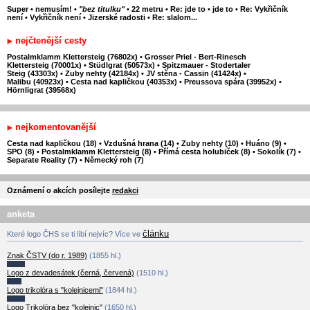
Super
•
nemusím!
•
"bez titulku"
•
22 metru
•
Re: jde to
•
jde to
•
Re: Vykřičník
není
•
Vykřičník není
•
Jizerské radosti
•
Re: slalom...
nejčtenější cesty
Postalmklamm Klettersteig (76802x)
•
Grosser Priel - Bert-Rinesch
Klettersteig (70001x)
•
Stüdlgrat (50573x)
•
Spitzmauer - Stodertaler
Steig (43303x)
•
Zuby nehty (42184x)
•
JV stěna - Cassin (41424x)
•
Malibu (40923x)
•
Cesta nad kapličkou (40353x)
•
Preussova spára (39952x)
•
Hörnligrat (39568x)
nejkomentovanější
Cesta nad kapličkou (18)
•
Vzdušná hrana (14)
•
Zuby nehty (10)
•
Huáno (9)
•
SPO (8)
•
Postalmklamm Klettersteig (8)
•
Přímá cesta holubiček (8)
•
Sokolík (7)
•
Separate Reality (7)
•
Německý roh (7)
Oznámení o akcích posílejte
redakci
anketa
článku
Které logo ČHS se ti líbí nejvíc? Více ve
Znak ČSTV (do r. 1989)
(1855 hl.)
Logo z devadesátek (černá, červená)
(1510 hl.)
Logo trikolóra s "kolejnicemi"
(1844 hl.)
Logo Trikolóra bez "kolejnic"
(1650 hl.)