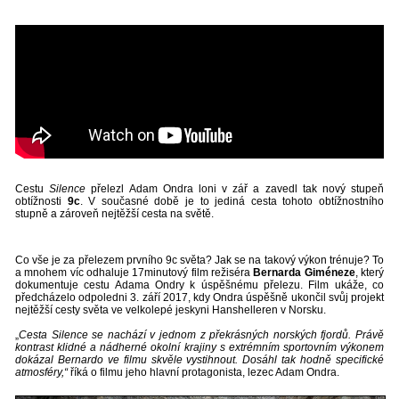
Cestu
Silence
přelezl Adam Ondra loni v zář a zavedl tak nový stupeň
obtížnosti
9c
. V současné době je to jediná cesta tohoto obtížnostního
stupně a zároveň nejtěžší cesta na světě.
Co vše je za přelezem prvního 9c světa? Jak se na takový výkon trénuje? To
a mnohem víc odhaluje 17minutový film režiséra
Bernarda Giméneze
, který
dokumentuje cestu Adama Ondry k úspěšnému přelezu. Film ukáže, co
předcházelo odpoledni 3. září 2017, kdy Ondra úspěšně ukončil svůj projekt
nejtěžší cesty světa ve velkolepé jeskyni Hanshelleren v Norsku.
„
Cesta Silence se nachází v jednom z překrásných norských fjordů. Právě
kontrast klidné a nádherné okolní krajiny s extrémním sportovním výkonem
dokázal Bernardo ve filmu skvěle vystihnout. Dosáhl tak hodně specifické
atmosféry,“
říká o filmu jeho hlavní protagonista, lezec Adam Ondra.