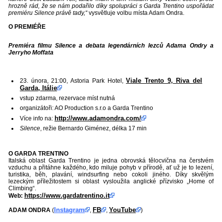
hrozně rád, že se nám podařilo díky spolupráci s Garda Trentino uspořádat
premiéru Silence právě tady,“
vysvětluje volbu místa Adam Ondra.
O PREMIÉŘE
P
remiéra filmu Silence a debata legendárních lezců Adama Ondry a
Jerryho Moffata
Viale Trento 9, Riva del
23. února, 21:00, Astoria Park Hotel,
Garda, Itálie
vstup zdarma, rezervace míst nutná
organizátoři: AO Production s.r.o a Garda Trentino
http://www.adamondra.com/
Více info na:
Silence
, režie Bernardo Giménez, délka 17 min
O GARDA TRENTINO
Italská oblast Garda Trentino je jedna obrovská tělocvična na čerstvém
vzduchu a přitáhne každého, kdo miluje pohyb v přírodě, ať už je to lezení,
turistika, běh, plavání, windsurfing nebo cokoli jiného. Díky skvělým
lezeckým příležitostem si oblast vysloužila anglické přízvisko „Home of
Climbing“.
https://www.gardatrentino.it
Web:
Instagram
FB
YouTube
ADAM ONDRA
(
,
,
)