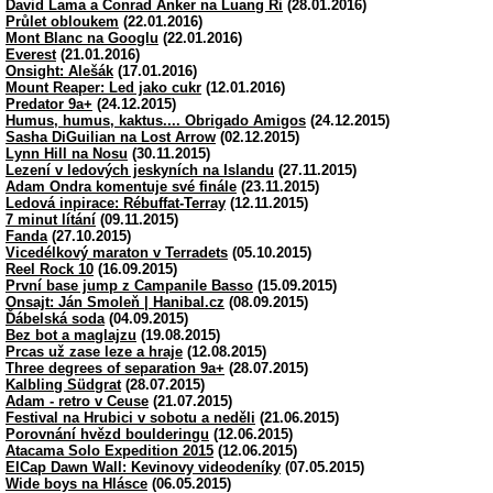
David Lama a Conrad Anker na Luang Ri
(28.01.2016)
Průlet obloukem
(22.01.2016)
Mont Blanc na Googlu
(22.01.2016)
Everest
(21.01.2016)
Onsight: Alešák
(17.01.2016)
Mount Reaper: Led jako cukr
(12.01.2016)
Predator 9a+
(24.12.2015)
Humus, humus, kaktus.... Obrigado Amigos
(24.12.2015)
Sasha DiGuilian na Lost Arrow
(02.12.2015)
Lynn Hill na Nosu
(30.11.2015)
Lezení v ledových jeskyních na Islandu
(27.11.2015)
Adam Ondra komentuje své finále
(23.11.2015)
Ledová inpirace: Rébuffat-Terray
(12.11.2015)
7 minut lítání
(09.11.2015)
Fanda
(27.10.2015)
Vicedélkový maraton v Terradets
(05.10.2015)
Reel Rock 10
(16.09.2015)
První base jump z Campanile Basso
(15.09.2015)
Onsajt: Ján Smoleň | Hanibal.cz
(08.09.2015)
Ďábelská soda
(04.09.2015)
Bez bot a maglajzu
(19.08.2015)
Prcas už zase leze a hraje
(12.08.2015)
Three degrees of separation 9a+
(28.07.2015)
Kalbling Südgrat
(28.07.2015)
Adam - retro v Ceuse
(21.07.2015)
Festival na Hrubici v sobotu a neděli
(21.06.2015)
Porovnání hvězd boulderingu
(12.06.2015)
Atacama Solo Expedition 2015
(12.06.2015)
ElCap Dawn Wall: Kevinovy videodeníky
(07.05.2015)
Wide boys na Hlásce
(06.05.2015)