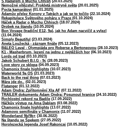
S Radarem o Muchu Chhish
(20.03.2025)
Nemožné vítězství: Prokletá mistryně světa
(20.01.2025)
Pocta kamarátovi
(01.01.2025)
Adamův přelez Korony v Tatrách a jak se to točilo
(22.10.2024)
Rekapitulace Světového poháru v Praze
(01.10.2024)
Háček a Radar o Muchu Chhisch
(18.07.2024)
Drobek na štandu
(10.05.2024)
Bon Voyage (tradiční E12, 9a), jak ho Adam nacvičil a vylezl
(11.04.2024)
Simply Beautiful
(23.03.2024)
Aneta Loužecká - záznam finále
(05.12.2023)
B&LEQ Laval - Olympiáda pro Roberse a Bertoneovou
(28.10.2023)
K1 - Masherbrum, lezení na jednu z nejtěžších hor
(06.10.2023)
Lords od trad
(03.10.2023)
Jakob Schubert B.I.G - 9c
(28.09.2023)
Love story ze sklepa
(04.09.2023)
Chamonix finale highlights
(10.07.2023)
Waterworld 9a OS
(21.03.2023)
Back to the real thing
(07.03.2023)
Mára jde do..
(02.01.2023)
Flatanger
(01.12.2022)
Adam Ondra: Zpřítomnění XIa AF
(07.11.2022)
TRAILER dokumentu Adam Ondra: Posunout hranice
(24.10.2022)
Rychlostní rekord na Badile
(17.09.2022)
Háčkův výstup na Ama Dablam
(03.08.2022)
Chamonix finale highlights
(13.07.2022)
Adamovo semifinále v Chamonix
(11.07.2022)
Wonderland 9b/9b+
(30.06.2022)
Na štandu se Špekem
(27.05.2022)
Horolezecká legenda Josef Rakoncaj
(10.05.2022)