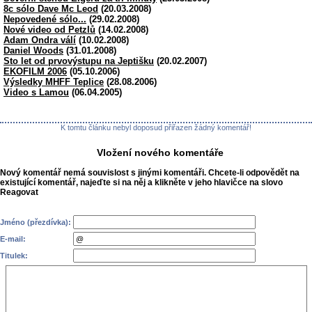
8c sólo Dave Mc Leod
(20.03.2008)
Nepovedené sólo...
(29.02.2008)
Nové video od Petzlů
(14.02.2008)
Adam Ondra válí
(10.02.2008)
Daniel Woods
(31.01.2008)
Sto let od prvovýstupu na Jeptišku
(20.02.2007)
EKOFILM 2006
(05.10.2006)
Výsledky MHFF Teplice
(28.08.2006)
Video s Lamou
(06.04.2005)
K tomtu článku nebyl doposud přiřazen žádný komentář!
Vložení nového komentáře
Nový komentář nemá souvislost s jinými komentáři. Chcete-li odpovědět na
existující komentář, najeďte si na něj a klikněte v jeho hlavičce na slovo
Reagovat
Jméno (přezdívka):
E-mail:
Titulek: