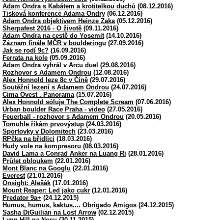
Adam Ondra s Kabátem a krotitelkou duchů
(08.12.2016)
Tisková konference Adama Ondry
(06.12.2016)
Adam Ondra objektivem Heinze Zaka
(05.12.2016)
Sherpafest 2016 - O životě
(09.11.2016)
Adam Ondra na cestě do Yosemit
(14.10.2016)
Záznam finále MČR v boulderingu
(27.09.2016)
Jak se rodí 9c?
(16.09.2016)
Ferrata na kole
(05.09.2016)
Adam Ondra vyhrál v Arcu duel
(29.08.2016)
Rozhovor s Adamem Ondrou
(12.08.2016)
Alex Honnold leze 8c v Číně
(29.07.2016)
Soutěžní lezení s Adamem Ondrou
(24.07.2016)
Cima Ovest . Panorama
(15.07.2016)
Alex Honnold sóluje The Complete Scream
(07.06.2016)
Urban boulder Race Praha - video
(27.05.2016)
Feuerball - rozhovor s Adamem Ondrou
(20.05.2016)
Tomuhle říkám prvovýstup
(24.03.2016)
Sportovky v Dolomitech
(23.03.2016)
RPčka na břidlici
(18.03.2016)
Hudy vole na kompresoru
(08.03.2016)
David Lama a Conrad Anker na Luang Ri
(28.01.2016)
Průlet obloukem
(22.01.2016)
Mont Blanc na Googlu
(22.01.2016)
Everest
(21.01.2016)
Onsight: Alešák
(17.01.2016)
Mount Reaper: Led jako cukr
(12.01.2016)
Predator 9a+
(24.12.2015)
Humus, humus, kaktus.... Obrigado Amigos
(24.12.2015)
Sasha DiGuilian na Lost Arrow
(02.12.2015)
Lynn Hill na Nosu
(30.11.2015)