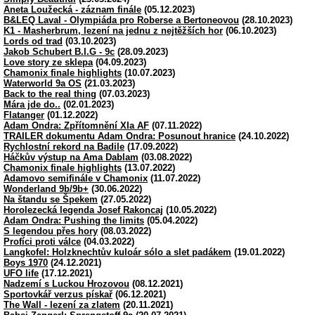
Aneta Loužecká - záznam finále
(05.12.2023)
B&LEQ Laval - Olympiáda pro Roberse a Bertoneovou
(28.10.2023)
K1 - Masherbrum, lezení na jednu z nejtěžších hor
(06.10.2023)
Lords od trad
(03.10.2023)
Jakob Schubert B.I.G - 9c
(28.09.2023)
Love story ze sklepa
(04.09.2023)
Chamonix finale highlights
(10.07.2023)
Waterworld 9a OS
(21.03.2023)
Back to the real thing
(07.03.2023)
Mára jde do..
(02.01.2023)
Flatanger
(01.12.2022)
Adam Ondra: Zpřítomnění XIa AF
(07.11.2022)
TRAILER dokumentu Adam Ondra: Posunout hranice
(24.10.2022)
Rychlostní rekord na Badile
(17.09.2022)
Háčkův výstup na Ama Dablam
(03.08.2022)
Chamonix finale highlights
(13.07.2022)
Adamovo semifinále v Chamonix
(11.07.2022)
Wonderland 9b/9b+
(30.06.2022)
Na štandu se Špekem
(27.05.2022)
Horolezecká legenda Josef Rakoncaj
(10.05.2022)
Adam Ondra: Pushing the limits
(05.04.2022)
S legendou přes hory
(08.03.2022)
Profíci proti válce
(04.03.2022)
Langkofel: Holzknechtův kuloár sólo a slet padákem
(19.01.2022)
Boys 1970
(24.12.2021)
UFO life
(17.12.2021)
Nadzemí s Luckou Hrozovou
(08.12.2021)
Sportovkář verzus pískař
(06.12.2021)
The Wall - lezení za zlatem
(20.11.2021)