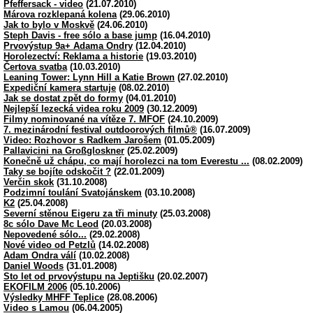
Pfeffersack - video
(21.07.2010)
Márova rozklepaná kolena
(29.06.2010)
Jak to bylo v Moskvě
(24.06.2010)
Steph Davis - free sólo a base jump
(16.04.2010)
Prvovýstup 9a+ Adama Ondry
(12.04.2010)
Horolezectví: Reklama a historie
(19.03.2010)
Čertova svatba
(10.03.2010)
Leaning Tower: Lynn Hill a Katie Brown
(27.02.2010)
Expediční kamera startuje
(08.02.2010)
Jak se dostat zpět do formy
(04.01.2010)
Nejlepší lezecká videa roku 2009
(30.12.2009)
Filmy nominované na vítěze 7. MFOF
(24.10.2009)
7. mezinárodní festival outdoorových filmů®
(16.07.2009)
Video: Rozhovor s Radkem Jarošem
(01.05.2009)
Pallavicini na Großgloskner
(25.02.2009)
Konečně už chápu, co mají horolezci na tom Everestu ...
(08.02.2009)
Taky se bojíte odskočit ?
(22.01.2009)
Verčin skok
(31.10.2008)
Podzimní toulání Svatojánskem
(03.10.2008)
K2
(25.04.2008)
Severní stěnou Eigeru za tři minuty
(25.03.2008)
8c sólo Dave Mc Leod
(20.03.2008)
Nepovedené sólo...
(29.02.2008)
Nové video od Petzlů
(14.02.2008)
Adam Ondra válí
(10.02.2008)
Daniel Woods
(31.01.2008)
Sto let od prvovýstupu na Jeptišku
(20.02.2007)
EKOFILM 2006
(05.10.2006)
Výsledky MHFF Teplice
(28.08.2006)
Video s Lamou
(06.04.2005)