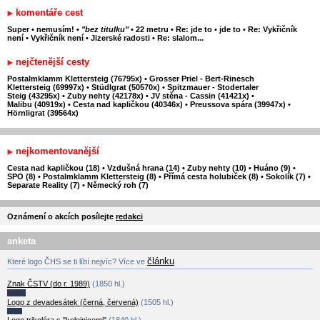
komentáře cest
Super
•
nemusím!
•
"bez titulku"
•
22 metru
•
Re: jde to
•
jde to
•
Re: Vykřičník
není
•
Vykřičník není
•
Jizerské radosti
•
Re: slalom...
nejčtenější cesty
Postalmklamm Klettersteig (76795x)
•
Grosser Priel - Bert-Rinesch
Klettersteig (69997x)
•
Stüdlgrat (50570x)
•
Spitzmauer - Stodertaler
Steig (43295x)
•
Zuby nehty (42178x)
•
JV stěna - Cassin (41421x)
•
Malibu (40919x)
•
Cesta nad kapličkou (40346x)
•
Preussova spára (39947x)
•
Hörnligrat (39564x)
nejkomentovanější
Cesta nad kapličkou (18)
•
Vzdušná hrana (14)
•
Zuby nehty (10)
•
Huáno (9)
•
SPO (8)
•
Postalmklamm Klettersteig (8)
•
Přímá cesta holubiček (8)
•
Sokolík (7)
•
Separate Reality (7)
•
Německý roh (7)
Oznámení o akcích posílejte
redakci
anketa
článku
Které logo ČHS se ti líbí nejvíc? Více ve
Znak ČSTV (do r. 1989)
(1850 hl.)
Logo z devadesátek (černá, červená)
(1505 hl.)
Logo trikolóra s "kolejnicemi"
(1840 hl.)