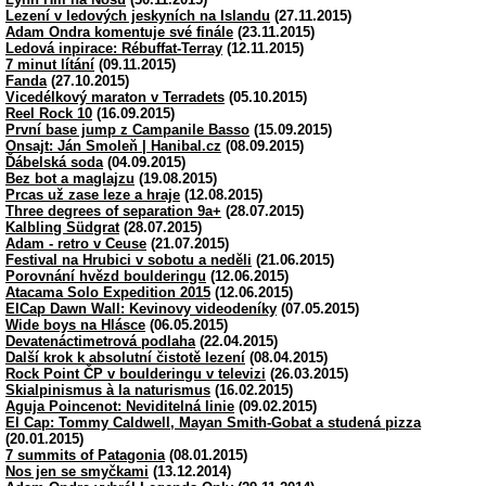
Lezení v ledových jeskyních na Islandu
(27.11.2015)
Adam Ondra komentuje své finále
(23.11.2015)
Ledová inpirace: Rébuffat-Terray
(12.11.2015)
7 minut lítání
(09.11.2015)
Fanda
(27.10.2015)
Vicedélkový maraton v Terradets
(05.10.2015)
Reel Rock 10
(16.09.2015)
První base jump z Campanile Basso
(15.09.2015)
Onsajt: Ján Smoleň | Hanibal.cz
(08.09.2015)
Ďábelská soda
(04.09.2015)
Bez bot a maglajzu
(19.08.2015)
Prcas už zase leze a hraje
(12.08.2015)
Three degrees of separation 9a+
(28.07.2015)
Kalbling Südgrat
(28.07.2015)
Adam - retro v Ceuse
(21.07.2015)
Festival na Hrubici v sobotu a neděli
(21.06.2015)
Porovnání hvězd boulderingu
(12.06.2015)
Atacama Solo Expedition 2015
(12.06.2015)
ElCap Dawn Wall: Kevinovy videodeníky
(07.05.2015)
Wide boys na Hlásce
(06.05.2015)
Devatenáctimetrová podlaha
(22.04.2015)
Další krok k absolutní čistotě lezení
(08.04.2015)
Rock Point ČP v boulderingu v televizi
(26.03.2015)
Skialpinismus à la naturismus
(16.02.2015)
Aguja Poincenot: Neviditelná linie
(09.02.2015)
El Cap: Tommy Caldwell, Mayan Smith-Gobat a studená pizza
(20.01.2015)
7 summits of Patagonia
(08.01.2015)
Nos jen se smyčkami
(13.12.2014)