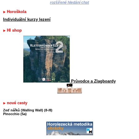
rozšířené hledání chat
Horoškola
Individuální kurzy lezení
HI shop
Průvodce a Zlagboardy
nové cesty
Zeď nářků (Walling Wall) (8-/8)
Pinocchio (5a)