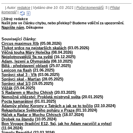
| Autor:
redakce
| Vydáno dne 10. 03. 2021 |
Počet komentářů
: 5 |
Přidat
komentář
|
| Zdroj: redakce
Našli jste ve článku chybu, nebo překlep? Budeme vděční za upozornění.
Napište nám
. Děkujeme
Související články:
Circus maximus XIb
(05.08.2026)
Tlukot srdce na nejstarších skalách
(03.05.2026)
Věčná touha Máry Holečka
(08.04.2026)
Nejplotnovatější 9a na světě
(16.12.2025)
Adam, lezení a Olympiáda
(08.10.2025)
Bělá - představení oblasti
(25.07.2025)
Lexicon na flash
(21.06.2025)
Správci skal 3 - Vlk
(03.06.2025)
Správci skal - Marťan
(28.05.2025)
Správci skal 1/3
(19.05.2025)
Věžák
(15.04.2025)
S Radarem o Muchu Chhish
(20.03.2025)
Nemožné vítězství: Prokletá mistryně světa
(20.01.2025)
Pocta kamarátovi
(01.01.2025)
Adamův přelez Korony v Tatrách a jak se to točilo
(22.10.2024)
Rekapitulace Světového poháru v Praze
(01.10.2024)
Háček a Radar o Muchu Chhisch
(18.07.2024)
Drobek na štandu
(10.05.2024)
Bon Voyage (tradiční E12, 9a), jak ho Adam nacvičil a vylezl
(11.04.2024)
Simply Beautiful
(23.03.2024)