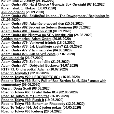
Kolem skal 2: Jizerky
(08.10.2020)
Adam Ondra #85: Hard Choice / Genezis 8b+ On-sight
(07.10.2020)
Kolem skal: 1. Klokočí
(30.09.2020)
Avií do orientu
(29.09.2020)
Adam Ondra #84: Zaklíněné koleno - The Downgrader / Beginning 9a
(21.09.2020)
Adam Ondra #83: Adamův pracovní den
(15.09.2020)
Adam Ondra #82:Setkání se Sebem Bouinem
(08.09.2020)
Adam Ondra #81: Briancon 2020
(01.09.2020)
Adam Ondra 80: Příprava na SP v Innsbrucku
(24.08.2020)
Golden memories: Adam Ondra
(20.08.2020)
Adam Ondra #79: Venkovní trénink
(18.08.2020)
Adam Ondra #78: Jak klasifikuje cesty?
(11.08.2020)
Adam Ondra #77 Vrtání na písku
(04.08.2020)
Adam Ondra #76: Jak se vrtá cesta
(27.07.2020)
Genius loci 9a
(26.07.2020)
Adam Ondra #75: Zpět do Itálie
(21.07.2020)
Adam Ondra #74: Dobývání Beckova
(14.07.2020)
RTT# 73: Ondra potkal Adama
(10.07.2020)
Road to Tokyo#71
(22.06.2020)
Road to Tokyo #70: LEDOBOREC 8C+
(16.06.2020)
Road to Tokyo #69: Belly Full of Bad Berries 8a (5.13b) / uncut with
commentary
(09.06.2020)
Onsajt: Doug Scott
(08.06.2020)
Road to Tokyo #68: Brutal Rider 8C+
(02.06.2020)
Road To Tokyo #67: Climb free
(26.05.2020)
Road to Tokyo #66: Flash It
(19.05.2020)
Road to Tokyo #65: Bohemian Rhapsody
(12.05.2020)
Road To Tokyo #64: Ještě jeden pokus
(04.05.2020)
Road to Tokyo #63 Iceberg
(29.04.2020)