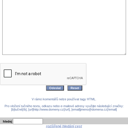
V rámci komentářů nelze používat tagy HTML.
Pro vložení tučného textu, odkazu nebo e-mailové adresy využijte následující značky:
[b]tučné[/b], [url]http://www.domeny.cz[/url], [email]jmeno@domena.cz[/email]
hledej
rozšířené hledání cest