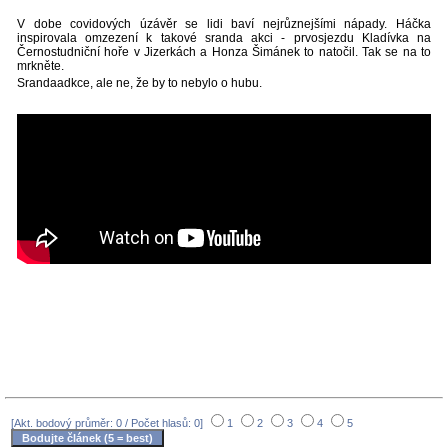
V dobe covidových úzávěr se lidi baví nejrůznejšími nápady. Háčka
inspirovala omzezení k takové sranda akci - prvosjezdu Kladívka na
Černostudniční hoře v Jizerkách a Honza Šimánek to natočil. Tak se na to
mrkněte.
Srandaadkce, ale ne, že by to nebylo o hubu.
[Akt. bodový průměr: 0 / Počet hlasů: 0]
1
2
3
4
5