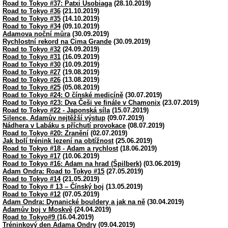
Road to Tokyo #37: Patxi Usobiaga
(28.10.2019)
Road to Tokyo #36
(21.10.2019)
Road to Tokyo #35
(14.10.2019)
Road to Tokyo #34
(09.10.2019)
Adamova noční můra
(30.09.2019)
Rychlostní rekord na Cima Grande
(30.09.2019)
Road to Tokyo #32
(24.09.2019)
Road to Tokyo #31
(16.09.2019)
Road to Tokyo #30
(10.09.2019)
Road to Tokyo #27
(19.08.2019)
Road to Tokyo #26
(13.08.2019)
Road to Tokyo #25
(05.08.2019)
Road to Tokyo #24: O čínské medicíně
(30.07.2019)
Road to Tokyo #23: Dva Češi ve finále v Chamonix
(23.07.2019)
Road to Tokyo #22 - Japonská síla
(15.07.2019)
Silence, Adamův nejtěžší výstup
(09.07.2019)
Nádhera v Labáku s příchutí provokace
(08.07.2019)
Road to Tokyo #20: Zranění
(02.07.2019)
Jak bolí trénink lezení na obtížnost
(25.06.2019)
Road to Tokyo #18 - Adam a rychlost
(18.06.2019)
Road to Tokyo #17
(10.06.2019)
Road to Tokyo #16: Adam na hrad (Špilberk)
(03.06.2019)
Adam Ondra: Road to Tokyo #15
(27.05.2019)
Road to Tokyo #14
(21.05.2019)
Road to Tokyo # 13 – Čínský boj
(13.05.2019)
Road to Tokyo #12
(07.05.2019)
Adam Ondra: Dynanické bouldery a jak na ně
(30.04.2019)
Adamův boj v Moskvě
(24.04.2019)
Road to Tokyo#9
(16.04.2019)
Tréninkový den Adama Ondry
(09.04.2019)