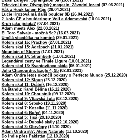
Babsi Zangerl: Sprengstoff 9a
(20.07.2021)
Televizní tipy: Olympijský magazín: Závodní lezení
(07.06.2021)
Hák a Hook kolem Ráje
(28.04.2021)
Lucie Hrozová má další boulder 8B
(26.04.2021)
2. kolo ČP v boulderingu: Volf a Adamovská
(10.04.2021)
Kruh jako jistota?
(07.04.2021)
Adam meets Alex
(22.03.2021)
El Toro Salvaje - možná 9c?
(16.03.2021)
Umělá vícedélka na komíně
(29.01.2021)
Kolem skal 16: Prachov
(27.01.2021)
Kolem skal 15: Adršpach
(21.01.2021)
Mountain of Storms
(17.01.2021)
Kolem skal 14: Štramberk
(13.01.2021)
Legendární cesty ve Finale Ligure
(10.01.2021)
Kolem skal 13: Svantovítova skála
(06.01.2021)
Julia Chanourdie: Eagle 4, 9b
(02.01.2021)
Adam Ondra letos ukončil pokusy o Perfecto Mundo
(25.12.2020)
Kolem skal 12: Sloup
(23.12.2020)
Kolem skal 11: Drátník
(16.12.2020)
Na štandu: Karel Bělina
(16.12.2020)
Kolem skal 10: Choustník
(09.12.2020)
Kolem skal 9: Vltavská žula
(02.12.2020)
Kolem skal 8: Srbsko
(19.11.2020)
Kolem skal 7: Kozelka
(11.11.2020)
Kolem skal 6: Bořeň
(04.11.2020)
Kolem skal 5: Tisá
(29.10.2020)
Kolem skal 4: Dubské skály
(22.10.2020)
Kolem skal 3: Obrvégry
(14.10.2020)
Adam Ondra #87: Atene Naturale
(13.10.2020)
Do Indie přes Pakistán
(12.10.2020)