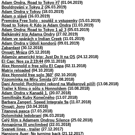
Adam Ondra. Road to Tokyo #7
(01.04.2019)
Bouldrování v Tokyu 2
(26.03.2019)
Adam Ondra v Tokyu
(18.03.2019)
Adam o slávě
(16.03.2019)
Premiéra Free Solo - soutěž o vstupenky
(15.03.2019)
Road to Tokyo 4: Kdo je Adam Ondra
(11.03.2019)
Adam Ondra: Road to Tokyo 1 až 3
(05.03.2019)
Balkánský trip Adama Ondry
(27.02.2019)
Adam ve spárách v Indian Creek
(11.01.2019)
Adam Ondra v Údolí kondorů
(09.01.2019)
Zabardast
(30.12.2018)
Onsajt: Mráza
(25.12.2018)
Adamův americký trip: Just Do It na OS
(24.12.2018)
El Cap: Nos za 2:19:44
(09.11.2018)
Alex Honnold o free sólu El Capa
(02.11.2018)
Matrix reloaded
(04.10.2018)
Alex Honnold free solo 360°
(02.10.2018)
Vzpomínka na Míru Šmída
(27.08.2018)
Dani Arnold: Rychlostní rekord na Walkerově pilíři
(13.08.2018)
Trailer k filmu o sólu s Honnoldem
(10.08.2018)
Adam Ondra v Kanadě 1.
(20.07.2018)
Semifinále Kuby Konečného
(13.07.2018)
Barbara Zangerl, Speed Integrale 9a
(11.07.2018)
Onsajt: Jony
(10.04.2018)
Titanová pasca
(17.03.2018)
Dolomitské ledobraní
(06.03.2018)
Celý film s Adamem Ondrou Silence
(25.02.2018)
Annapúrna III unclimbed
(22.01.2018)
Svaneti lines - trailer
(27.12.2017)
Hansjorg Auer: No turning back
(21.12.2017)