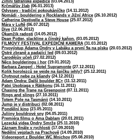
Zimní tatranské expedice
(03.04.2013)
Krčmářův žlab
(06.01.2013)
Odyssey - tradiční pokoukáníčko
(14.11.2012)
Nomádi - bouldering v Rocklands v Jižní Africe
(26.10.2012)
Catherine Destivelle a Steve House
(25.07.2012)
Mára v Luftě
(06.07.2012)
Dive
(12.06.2012)
Okamžik radosti
(14.05.2012)
Dean Potter, slackline a čínský kaňon.
(03.05.2012)
FILMOVÝ FESTIVAL EXPEDIČNÍ KAMERA
(31.03.2012)
Prvovýstup Adama Ondry v Labáku a první 9a na písku
(20.03.2012)
Ostré zbraně a padající led
(09.03.2012)
Čarodějův učeň
(27.02.2012)
Něco boulderingu i hor
(19.01.2012)
Barbara Zangerl - Hotel Supramonte
(27.12.2011)
Kolik horolezců se vejde na špičku jehly?
(25.12.2011)
Chytnout nebe za kšandy
(24.12.2011)
Adam Ondra: Další boulder 8C+
(11.12.2011)
Patxi Usobiaga v Rätikonu
(16.11.2011)
Chasing the Trane na Greenpoint
(07.11.2011)
Rings and slings
(27.10.2011)
Totem Pole na Tasmánii
(14.10.2011)
Jump je v distribuci
(02.08.2011)
Pondělní kino
(23.05.2011)
Juliiny bouldrové sny
(04.05.2011)
Premiéra filmu o Ama Dablam
(20.01.2011)
Lezecká videa Ondry Smrže
(25.11.2010)
Záznam finále v rychlosti
(17.09.2010)
Nedělní vejplach na Prachově
(14.09.2010)
Videoreport z Boulder WC Mnichov
(05.08.2010)