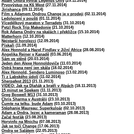
Adam Ondra vyhrál Legends Only
(29.11.2014)
Prvovýstup na K6 West
(27.11.2014)
Jirishanca
(09.11.2014)
Film s Adamem Ondrou Change je v prodeji
(02.11.2014)
Ledolezení v poušti
(01.11.2014)
Vícedélkový maraton v Terradets
(31.10.2014)
Petzl Rock Trip Makedonie
(21.10.2014)
Rok Adama Ondry na skalách i překližce
(15.10.2014)
Matterhorn
(12.10.2014)
Nejstarší horolezci
(12.09.2014)
Pískaři
(11.09.2014)
Alex Honnold a Hazel Findlay v Jižní Africe
(28.08.2014)
Angelika Reiner v Kanadě
(03.06.2014)
Sám ve stěně
(20.03.2014)
Jeden den Alexe Honnoldoviče
(11.03.2014)
Ostrá hrana není jen skála
(18.02.2014)
Alex Honnold, Sendero Luminoso
(13.02.2014)
Ti z Labského údolí
(11.02.2014)
Sherpafest 2013
(21.11.2013)
VIDEO: Jak na Dlaňák a bratři v Alpách
(18.11.2013)
15 minut se Špekem
(11.11.2013)
Greg Boswell M13
(31.10.2013)
Chris Sharma v Austrálii
(23.10.2013)
Čumte na telku, bude Adam
(03.10.2013)
Stéphanie Maureau: Superkuloár
(02.10.2013)
Adam a Ondra, lezec a kameraman
(28.08.2013)
Začal fesťák
(23.08.2013)
Horyinfo na Mnichu
(07.08.2013)
Jak se točí Change
(17.06.2013)
Ondra se Salátem
(22.05.2013)