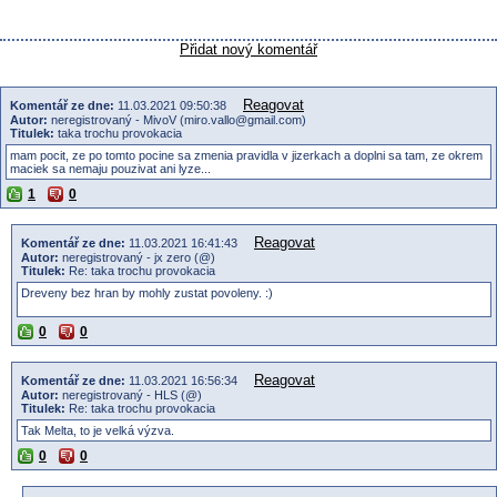
Přidat nový komentář
Reagovat
Komentář ze dne:
11.03.2021 09:50:38
Autor:
neregistrovaný - MivoV (miro.vallo@gmail.com)
Titulek:
taka trochu provokacia
mam pocit, ze po tomto pocine sa zmenia pravidla v jizerkach a doplni sa tam, ze okrem
maciek sa nemaju pouzivat ani lyze...
1
0
Reagovat
Komentář ze dne:
11.03.2021 16:41:43
Autor:
neregistrovaný - jx zero (@)
Titulek:
Re: taka trochu provokacia
Dreveny bez hran by mohly zustat povoleny. :)
0
0
Reagovat
Komentář ze dne:
11.03.2021 16:56:34
Autor:
neregistrovaný - HLS (@)
Titulek:
Re: taka trochu provokacia
Tak Melta, to je velká výzva.
0
0