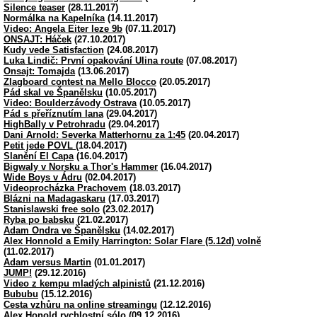
Silence teaser
(28.11.2017)
Normálka na Kapelníka
(14.11.2017)
Video: Angela Eiter leze 9b
(07.11.2017)
ONSAJT: Háček
(27.10.2017)
Kudy vede Satisfaction
(24.08.2017)
Luka Lindič: První opakování Ulina route
(07.08.2017)
Onsajt: Tomajda
(13.06.2017)
Zlagboard contest na Mello Blocco
(20.05.2017)
Pád skal ve Španělsku
(10.05.2017)
Video: Boulderzávody Ostrava
(10.05.2017)
Pád s přeříznutím lana
(29.04.2017)
HighBally v Petrohradu
(29.04.2017)
Dani Arnold: Severka Matterhornu za 1:45
(20.04.2017)
Petit jede POVL
(18.04.2017)
Slanění El Capa
(16.04.2017)
Bigwaly v Norsku a Thor's Hammer
(16.04.2017)
Wide Boys v Ádru
(02.04.2017)
Videoprocházka Prachovem
(18.03.2017)
Blázni na Madagaskaru
(17.03.2017)
Stanislawski free solo
(23.02.2017)
Ryba po babsku
(21.02.2017)
Adam Ondra ve Španělsku
(14.02.2017)
Alex Honnold a Emily Harrington: Solar Flare (5.12d) volně
(11.02.2017)
Adam versus Martin
(01.01.2017)
JUMP!
(29.12.2016)
Video z kempu mladých alpinistů
(21.12.2016)
Bububu
(15.12.2016)
Cesta vzhůru na online streamingu
(12.12.2016)
Alex Honold rychlostní sólo
(09.12.2016)