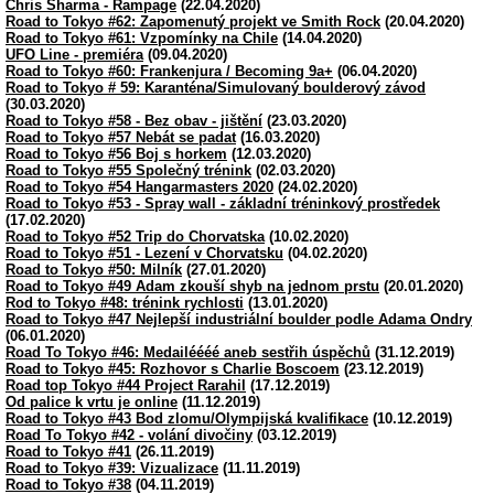
Chris Sharma - Rampage
(22.04.2020)
Road to Tokyo #62: Zapomenutý projekt ve Smith Rock
(20.04.2020)
Road to Tokyo #61: Vzpomínky na Chile
(14.04.2020)
UFO Line - premiéra
(09.04.2020)
Road to Tokyo #60: Frankenjura / Becoming 9a+
(06.04.2020)
Road to Tokyo # 59: Karanténa/Simulovaný boulderový závod
(30.03.2020)
Road to Tokyo #58 - Bez obav - jištění
(23.03.2020)
Road to Tokyo #57 Nebát se padat
(16.03.2020)
Road to Tokyo #56 Boj s horkem
(12.03.2020)
Road to Tokyo #55 Společný trénink
(02.03.2020)
Road to Tokyo #54 Hangarmasters 2020
(24.02.2020)
Road to Tokyo #53 - Spray wall - základní tréninkový prostředek
(17.02.2020)
Road to Tokyo #52 Trip do Chorvatska
(10.02.2020)
Road to Tokyo #51 - Lezení v Chorvatsku
(04.02.2020)
Road to Tokyo #50: Milník
(27.01.2020)
Road to Tokyo #49 Adam zkouší shyb na jednom prstu
(20.01.2020)
Rod to Tokyo #48: trénink rychlosti
(13.01.2020)
Road to Tokyo #47 Nejlepší industriální boulder podle Adama Ondry
(06.01.2020)
Road To Tokyo #46: Medailéééé aneb sestřih úspěchů
(31.12.2019)
Road to Tokyo #45: Rozhovor s Charlie Boscoem
(23.12.2019)
Road top Tokyo #44 Project Rarahil
(17.12.2019)
Od palice k vrtu je online
(11.12.2019)
Road to Tokyo #43 Bod zlomu/Olympijská kvalifikace
(10.12.2019)
Road To Tokyo #42 - volání divočiny
(03.12.2019)
Road to Tokyo #41
(26.11.2019)
Road to Tokyo #39: Vizualizace
(11.11.2019)
Road to Tokyo #38
(04.11.2019)