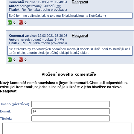
Reagovat
Komentář ze dne:
12.03.2021 12:48:51
Autor:
neregistrovaný - AlenaČ (@)
Titulek:
Re: Re: taka trochu provokacia
Spíš by mne zajímalo, jak je to s tou Skialpinistickou na Kočičáky:-)
0
0
Reagovat
Komentář ze dne:
12.03.2021 15:36:03
Autor:
neregistrovaný - Lukas B. (@)
Titulek:
Re: Re: taka trochu provokacia
ale stržovka by za vhodných podmínek mohla jít docela slušně. není to strmější než
terén okolo, a terén okolo je běžný skialpinistický sklon.
0
0
Vložení nového komentáře
Nový komentář nemá souvislost s jinými komentáři. Chcete-li odpovědět na
existující komentář, najeďte si na něj a klikněte v jeho hlavičce na slovo
Reagovat
Jméno (přezdívka):
E-mail:
Titulek: