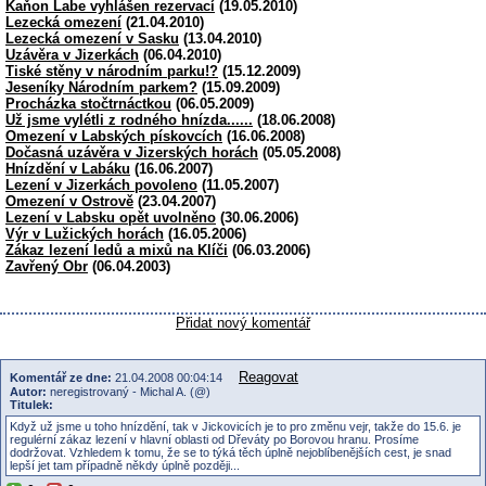
Kaňon Labe vyhlášen rezervací
(19.05.2010)
Lezecká omezení
(21.04.2010)
Lezecká omezení v Sasku
(13.04.2010)
Uzávěra v Jizerkách
(06.04.2010)
Tiské stěny v národním parku!?
(15.12.2009)
Jeseníky Národním parkem?
(15.09.2009)
Procházka stočtrnáctkou
(06.05.2009)
Už jsme vylétli z rodného hnízda......
(18.06.2008)
Omezení v Labských pískovcích
(16.06.2008)
Dočasná uzávěra v Jizerských horách
(05.05.2008)
Hnízdění v Labáku
(16.06.2007)
Lezení v Jizerkách povoleno
(11.05.2007)
Omezení v Ostrově
(23.04.2007)
Lezení v Labsku opět uvolněno
(30.06.2006)
Výr v Lužických horách
(16.05.2006)
Zákaz lezení ledů a mixů na Klíči
(06.03.2006)
Zavřený Obr
(06.04.2003)
Přidat nový komentář
Reagovat
Komentář ze dne:
21.04.2008 00:04:14
Autor:
neregistrovaný - Michal A. (@)
Titulek:
Když už jsme u toho hnízdění, tak v Jickovicích je to pro změnu vejr, takže do 15.6. je
regulérní zákaz lezení v hlavní oblasti od Dřeváty po Borovou hranu. Prosíme
dodržovat. Vzhledem k tomu, že se to týká těch úplně nejoblíbenějších cest, je snad
lepší jet tam případně někdy úplně později...