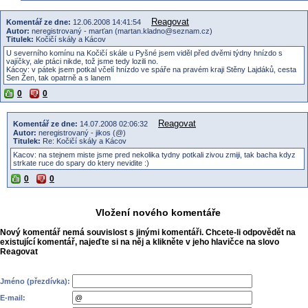
Reagovat
Komentář ze dne:
12.06.2008 14:41:54
Autor:
neregistrovaný - marťan (martan.kladno@seznam.cz)
Titulek:
Kočičí skály a Kácov
U severního komínu na Kočičí skále u Pyšné jsem viděl před dvěmi týdny hnízdo s
vajíčky, ale ptáci nikde, tož jsme tedy lozili no.
Kácov: v pátek jsem potkal včelí hnízdo ve spáře na pravém kraji Stěny Lajdáků, cesta
Sen Žen, tak opatrně a s lanem
0
0
Reagovat
Komentář ze dne:
14.07.2008 02:06:32
Autor:
neregistrovaný - jikos (@)
Titulek:
Re: Kočičí skály a Kácov
Kacov: na stejnem miste jsme pred nekolika tydny potkali zivou zmiji, tak bacha kdyz
strkate ruce do spary do ktery nevidite :)
0
0
Vložení nového komentáře
Nový komentář nemá souvislost s jinými komentáři. Chcete-li odpovědět na
existující komentář, najeďte si na něj a klikněte v jeho hlavičce na slovo
Reagovat
Jméno (přezdívka):
E-mail: