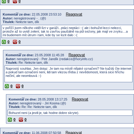
0
0
Reagovat
Komentář ze dne:
22.05.2008 23:53:10
Autor:
neregistrovaný - . (@)
Titulek:
Nelezte tam, dík
v poříčí jsem někoho viděl lízt v garáži...ptáci neptáci :-( ale i bohužel lezci nelezci,
protože až to uvidí zelení, tak to zavřou paušálně na půl seźony, jak mají ve zvyku....a
mi budemem mít útrum i tam, kde by se lozit dalo :-(
0
0
Reagovat
Komentář ze dne:
23.05.2008 11:45:28
Autor:
neregistrovaný - Petr Jandík (redakce@horyinfo.cz)
Titulek:
Re: Nelezte tam, dík
Naprostý souhlas. Jen dotaz: Je tam na místě nějaké označení? Ne každý čte internet
a pokud tam označení není, lidi tam vlezou třeba z nevědomosti, která sice hříchu
nečiní, ale neomlouvá :-)
0
0
Reagovat
Komentář ze dne:
28.05.2008 13:17:25
Autor:
neregistrovaný - Jiri Kosina (@)
Titulek:
Re: Re: Nelezte tam, dík
Bohuzel neni (a jestli je, tak hodne dobre skryte).
0
0
Reagovat
Komentář ze dne:
11.06.2008 07:50:58