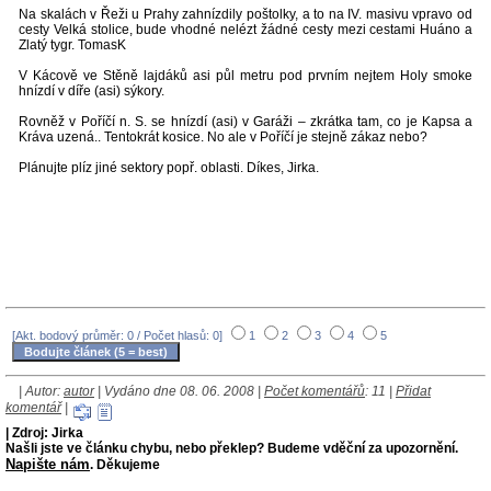
Na skalách v Řeži u Prahy zahnízdily poštolky, a to na IV. masivu vpravo od
cesty Velká stolice, bude vhodné nelézt žádné cesty mezi cestami Huáno a
Zlatý tygr. TomasK
V Kácově ve Stěně lajdáků asi půl metru pod prvním nejtem Holy smoke
hnízdí v díře (asi) sýkory.
Rovněž v Poříčí n. S. se hnízdí (asi) v Garáži – zkrátka tam, co je Kapsa a
Kráva uzená.. Tentokrát kosice. No ale v Poříčí je stejně zákaz nebo?
Plánujte plíz jiné sektory popř. oblasti. Díkes, Jirka.
[Akt. bodový průměr: 0 / Počet hlasů: 0]
1
2
3
4
5
| Autor:
autor
| Vydáno dne 08. 06. 2008 |
Počet komentářů
: 11 |
Přidat
komentář
|
| Zdroj: Jirka
Našli jste ve článku chybu, nebo překlep? Budeme vděční za upozornění.
Napište nám
. Děkujeme