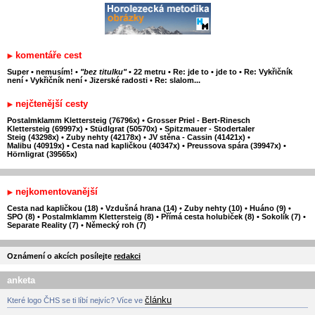
komentáře cest
Super
•
nemusím!
•
"bez titulku"
•
22 metru
•
Re: jde to
•
jde to
•
Re: Vykřičník
není
•
Vykřičník není
•
Jizerské radosti
•
Re: slalom...
nejčtenější cesty
Postalmklamm Klettersteig (76796x)
•
Grosser Priel - Bert-Rinesch
Klettersteig (69997x)
•
Stüdlgrat (50570x)
•
Spitzmauer - Stodertaler
Steig (43298x)
•
Zuby nehty (42178x)
•
JV stěna - Cassin (41421x)
•
Malibu (40919x)
•
Cesta nad kapličkou (40347x)
•
Preussova spára (39947x)
•
Hörnligrat (39565x)
nejkomentovanější
Cesta nad kapličkou (18)
•
Vzdušná hrana (14)
•
Zuby nehty (10)
•
Huáno (9)
•
SPO (8)
•
Postalmklamm Klettersteig (8)
•
Přímá cesta holubiček (8)
•
Sokolík (7)
•
Separate Reality (7)
•
Německý roh (7)
Oznámení o akcích posílejte
redakci
anketa
článku
Které logo ČHS se ti líbí nejvíc? Více ve