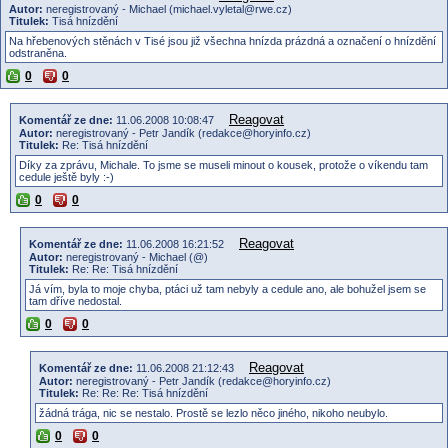
Autor:
neregistrovaný - Michael (michael.vyletal@rwe.cz)
Titulek:
Tisá hnízdění
Na hřebenových stěnách v Tisé jsou již všechna hnízda prázdná a označení o hnízdění
odstraněna.
0
0
Reagovat
Komentář ze dne:
11.06.2008 10:08:47
Autor:
neregistrovaný - Petr Jandík (redakce@horyinfo.cz)
Titulek:
Re: Tisá hnízdění
Díky za zprávu, Michale. To jsme se museli minout o kousek, protože o víkendu tam
cedule ještě byly :-)
0
0
Reagovat
Komentář ze dne:
11.06.2008 16:21:52
Autor:
neregistrovaný - Michael (@)
Titulek:
Re: Re: Tisá hnízdění
Já vím, byla to moje chyba, ptáci už tam nebyly a cedule ano, ale bohužel jsem se
tam dříve nedostal.
0
0
Reagovat
Komentář ze dne:
11.06.2008 21:12:43
Autor:
neregistrovaný - Petr Jandík (redakce@horyinfo.cz)
Titulek:
Re: Re: Re: Tisá hnízdění
žádná trága, nic se nestalo. Prostě se lezlo něco jiného, nikoho neubylo.
0
0