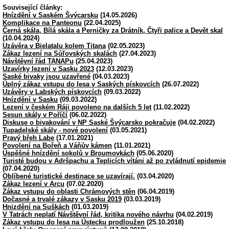
Související články:
Hnízdění v Saském Švýcarsku
(14.05.2026)
Komplikace na Panteonu
(22.04.2025)
Černá skála, Bílá skála a Perničky za Drátník, Čtyři palice a Devět skal
(10.04.2024)
Uzávěra v Bielatalu kolem Titana
(02.05.2023)
Zákaz lezení na Súľovských skalách
(27.04.2023)
Návštěvní řád TANAPu
(25.04.2023)
Uzavírky lezení v Sasku 2023
(12.03.2023)
Saské bivaky jsou uzavřené
(04.03.2023)
Úplný zákaz vstupu do lesa v Saských pískovcích
(26.07.2022)
Uzávěry v Labských pískovcích
(09.03.2022)
Hnízdění v Sasku
(09.03.2022)
Lezení v českém Ráji povoleno na dalších 5 let
(11.02.2022)
Sesun skály v Poříčí
(06.02.2022)
Diskuse o bivakování v NP Saské Švýcarsko pokračuje
(04.02.2022)
Tupadelské skály - nové povolení
(03.05.2021)
Pravý břeh Labe
(17.01.2021)
Povolení na Bořeň a Váňův kámen
(11.01.2021)
Úspěšné hnízdění sokolů v Broumovkách
(05.06.2020)
Turisté budou v Adršpachu a Teplicích vítáni až po zvládnutí epidemie
(07.04.2020)
Oblíbené turistické destinace se uzavírají.
(03.04.2020)
Zákaz lezení v Arcu
(07.02.2020)
Zákaz vstupu do oblasti Chrámových stěn
(06.04.2019)
Dočasné a trvalé zákazy v Sasku 2019
(03.03.2019)
Hnizdění na Suškách
(01.03.2019)
V Tatrách neplatí Návštěvní řád, kritika nového návrhu
(04.02.2019)
Zákaz vstupu do lesa na Ústecku prodloužen
(25.10.2018)