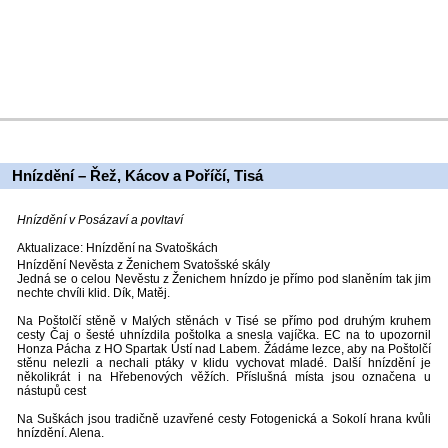
Hnízdění – Řež, Kácov a Poříčí, Tisá
Hnízdění v Posázaví a povltaví
Aktualizace: Hnízdění na Svatoškách
Hnízdění Nevěsta z Ženichem Svatošské skály
Jedná se o celou Nevěstu z Ženichem hnízdo je přímo pod slaněním tak jim
nechte chvíli klid. Dík, Matěj.
Na Poštolčí stěně v Malých stěnách v Tisé se přímo pod druhým kruhem
cesty Čaj o šesté uhnízdila poštolka a snesla vajíčka. EC na to upozornil
Honza Pácha z HO Spartak Ústí nad Labem. Žádáme lezce, aby na Poštolčí
stěnu nelezli a nechali ptáky v klidu vychovat mladé. Další hnízdění je
několikrát i na Hřebenových věžích. Příslušná místa jsou označena u
nástupů cest
Na Suškách jsou tradičně uzavřené cesty Fotogenická a Sokolí hrana kvůli
hnízdění. Alena.