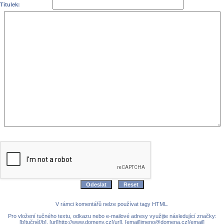
Titulek:
V rámci komentářů nelze používat tagy HTML.
Pro vložení tučného textu, odkazu nebo e-mailové adresy využijte následující značky:
[b]tučné[/b], [url]http://www.domeny.cz[/url], [email]jmeno@domena.cz[/email]