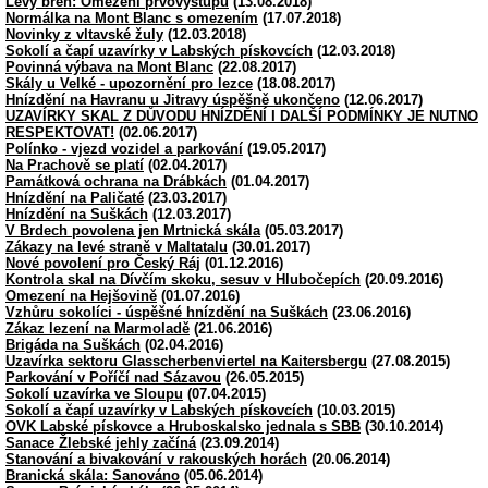
Levý břeh: Omezení prvovýstupů
(13.08.2018)
Normálka na Mont Blanc s omezením
(17.07.2018)
Novinky z vltavské žuly
(12.03.2018)
Sokolí a čapí uzavírky v Labských pískovcích
(12.03.2018)
Povinná výbava na Mont Blanc
(22.08.2017)
Skály u Velké - upozornění pro lezce
(18.08.2017)
Hnízdění na Havranu u Jitravy úspěšně ukončeno
(12.06.2017)
UZAVÍRKY SKAL Z DŮVODU HNÍZDĚNÍ I DALŠÍ PODMÍNKY JE NUTNO
RESPEKTOVAT!
(02.06.2017)
Polínko - vjezd vozidel a parkování
(19.05.2017)
Na Prachově se platí
(02.04.2017)
Památková ochrana na Drábkách
(01.04.2017)
Hnízdění na Paličaté
(23.03.2017)
Hnízdění na Suškách
(12.03.2017)
V Brdech povolena jen Mrtnická skála
(05.03.2017)
Zákazy na levé straně v Maltatalu
(30.01.2017)
Nové povolení pro Český Ráj
(01.12.2016)
Kontrola skal na Dívčím skoku, sesuv v Hlubočepích
(20.09.2016)
Omezení na Hejšovině
(01.07.2016)
Vzhůru sokolíci - úspěšné hnízdění na Suškách
(23.06.2016)
Zákaz lezení na Marmoladě
(21.06.2016)
Brigáda na Suškách
(02.04.2016)
Uzavírka sektoru Glasscherbenviertel na Kaitersbergu
(27.08.2015)
Parkování v Poříčí nad Sázavou
(26.05.2015)
Sokolí uzavírka ve Sloupu
(07.04.2015)
Sokolí a čapí uzavírky v Labských pískovcích
(10.03.2015)
OVK Labské pískovce a Hruboskalsko jednala s SBB
(30.10.2014)
Sanace Žlebské jehly začíná
(23.09.2014)
Stanování a bivakování v rakouských horách
(20.06.2014)
Branická skála: Sanováno
(05.06.2014)