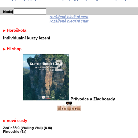
hledej
rozšířené hledání cest
rozšířené hledání chat
Horoškola
Individuální kurzy lezení
HI shop
Průvodce a Zlagboardy
nové cesty
Zeď nářků (Walling Wall) (8-/8)
Pinocchio (5a)