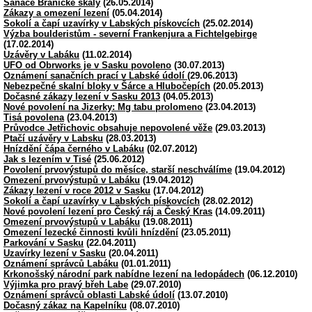
Sanace Bránické skály
(26.05.2014)
Zákazy a omezení lezení
(05.04.2014)
Sokolí a čapí uzavírky v Labských pískovcích
(25.02.2014)
Výzba boulderistům - severní Frankenjura a Fichtelgebirge
(17.02.2014)
Uzávěry v Labáku
(11.02.2014)
UFO od Obrworks je v Sasku povoleno
(30.07.2013)
Oznámení sanačních prací v Labské údolí
(29.06.2013)
Nebezpečné skalní bloky v Šárce a Hlubočepích
(20.05.2013)
Dočasné zákazy lezení v Sasku 2013
(04.05.2013)
Nové povolení na Jizerky: Mg tabu prolomeno
(23.04.2013)
Tisá povolena
(23.04.2013)
Průvodce Jetřichovic obsahuje nepovolené věže
(29.03.2013)
Ptačí uzávěry v Labsku
(28.03.2013)
Hnízdění čápa černého v Labáku
(02.07.2012)
Jak s lezením v Tisé
(25.06.2012)
Povolení prvovýstupů do měsíce, starší neschválíme
(19.04.2012)
Omezení prvovýstupů v Labáku
(19.04.2012)
Zákazy lezení v roce 2012 v Sasku
(17.04.2012)
Sokolí a čapí uzavírky v Labských pískovcích
(28.02.2012)
Nové povolení lezení pro Český ráj a Český Kras
(14.09.2011)
Omezení prvovýstupů v Labáku
(19.08.2011)
Omezení lezecké činnosti kvůli hnízdění
(23.05.2011)
Parkování v Sasku
(22.04.2011)
Uzavírky lezení v Sasku
(20.04.2011)
Oznámení správců Labáku
(01.01.2011)
Krkonošský národní park nabídne lezení na ledopádech
(06.12.2010)
Výjimka pro pravý břeh Labe
(29.07.2010)
Oznámení správců oblasti Labské údolí
(13.07.2010)
Dočasný zákaz na Kapelníku
(08.07.2010)