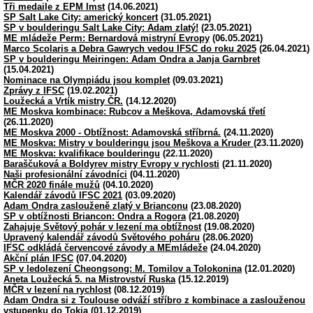
Tři medaile z EPM Imst
(14.06.2021)
SP Salt Lake City: americký koncert
(31.05.2021)
SP v boulderingu Salt Lake City: Adam zlatý!
(23.05.2021)
ME mládeže Perm: Bernardová mistryní Evropy
(06.05.2021)
Marco Scolaris a Debra Gawrych vedou IFSC do roku 2025
(26.04.2021)
SP v boulderingu Meiringen: Adam Ondra a Janja Garnbret
(15.04.2021)
Nominace na Olympiádu jsou komplet
(09.03.2021)
Zprávy z IFSC
(19.02.2021)
Loužecká a Vrtík mistry ČR.
(14.12.2020)
ME Moskva kombinace: Rubcov a Meškova, Adamovská třetí
(26.11.2020)
ME Moskva 2000 - Obtížnost: Adamovská stříbrná.
(24.11.2020)
ME Moskva: Mistry v boulderingu jsou Meškova a Kruder
(23.11.2020)
ME Moskva: kvalifikace boulderingu
(22.11.2020)
Baraščuková a Boldyrev mistry Evropy v rychlosti
(21.11.2020)
Naši profesionální závodníci
(04.11.2020)
MČR 2020 finále mužů
(04.10.2020)
Kalendář závodů IFSC 2021
(03.09.2020)
Adam Ondra zaslouženě zlatý v Brianconu
(23.08.2020)
SP v obtížnosti Briancon: Ondra a Rogora
(21.08.2020)
Zahajuje Světový pohár v lezení ma obtížnost
(19.08.2020)
Upravený kalendář závodů Světového poháru
(28.06.2020)
IFSC odkládá červencové závody a MEmládeže
(24.04.2020)
Akční plán IFSC
(07.04.2020)
SP v ledolezení Cheongsong: M. Tomilov a Tolokonina
(12.01.2020)
Aneta Loužecká 5. na Mistrovství Ruska
(15.12.2019)
MČR v lezení na rychlost
(08.12.2019)
Adam Ondra si z Toulouse odváží stříbro z kombinace a zaslouženou
vstupenku do Tokia
(01.12.2019)