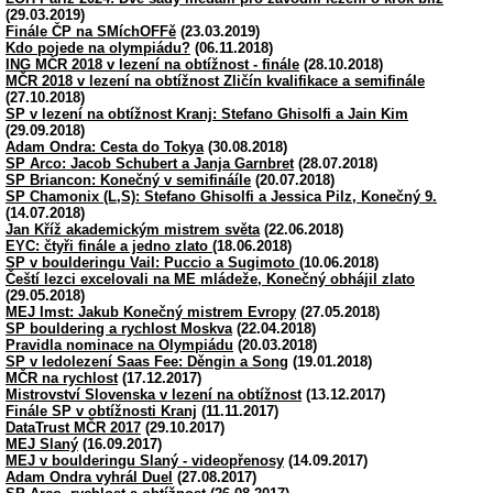
(29.03.2019)
Finále ČP na SMíchOFFě
(23.03.2019)
Kdo pojede na olympiádu?
(06.11.2018)
ING MČR 2018 v lezení na obtížnost - finále
(28.10.2018)
MČR 2018 v lezení na obtížnost Zličín kvalifikace a semifinále
(27.10.2018)
SP v lezení na obtížnost Kranj: Stefano Ghisolfi a Jain Kim
(29.09.2018)
Adam Ondra: Cesta do Tokya
(30.08.2018)
SP Arco: Jacob Schubert a Janja Garnbret
(28.07.2018)
SP Briancon: Konečný v semifináíle
(20.07.2018)
SP Chamonix (L,S): Stefano Ghisolfi a Jessica Pilz, Konečný 9.
(14.07.2018)
Jan Kříž akademickým mistrem světa
(22.06.2018)
EYC: čtyři finále a jedno zlato
(18.06.2018)
SP v boulderingu Vail: Puccio a Sugimoto
(10.06.2018)
Čeští lezci excelovali na ME mládeže, Konečný obhájil zlato
(29.05.2018)
MEJ Imst: Jakub Konečný mistrem Evropy
(27.05.2018)
SP bouldering a rychlost Moskva
(22.04.2018)
Pravidla nominace na Olympiádu
(20.03.2018)
SP v ledolezení Saas Fee: Děngin a Song
(19.01.2018)
MČR na rychlost
(17.12.2017)
Mistrovství Slovenska v lezení na obtížnost
(13.12.2017)
Finále SP v obtížnosti Kranj
(11.11.2017)
DataTrust MČR 2017
(29.10.2017)
MEJ Slaný
(16.09.2017)
MEJ v boulderingu Slaný - videopřenosy
(14.09.2017)
Adam Ondra vyhrál Duel
(27.08.2017)