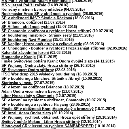
MS Paříž ve středu: Adam v semifinále
(14.09.2016)
MS v lezení Paříži začalo
(14.09.2016)
Konečný mistrem Evropy mládeže
(04.09.2016)
Rockmaster Arco: SP v obtížnosti a rychlosti
(28.08.2016)
SP v obtížnosti IMST: Škofic a Röcková
(18.08.2016)
SP Briancon, obtížnost
(23.07.2016)
SP Villers - obtížnost,rychlost
(15.07.2016)
SP Chamonix. obtížnost a rychlost: Hroza stříbrný
(10.07.2016)
SP bouldering Innsbruck: Stráník šestý
(21.05.2016)
SP bouldering Navi Mumbai
(15.05.2016)
SP Nanjing: Hroza opět druhý a celkově vede
(08.05.2016)
SP Chongqing - boulder a rychlost: Hroza zahájil stříbrem
(02.05.2016)
Kalendář závodního lezení
(03.03.2016)
Momentky z Kranje
(16.11.2015)
Finále Světového poháru Kranj: Ondra dvojité zlato
(14.11.2015)
SP Wujiang: Ondra zlatý, Hroza stříbrný
(26.10.2015)
SP Stavanger: Ondra stříbrný
(22.08.2015)
IFSC Worldcup 2015 výsledky bouldering
(16.08.2015)
SP v boulderingu Mnichov: Stráník stříbrný!
(15.08.2015)
Startovka v Imstu
(27.07.2015)
SP v lezení na obtížnost Briancon
(18.07.2015)
Adam Ondra vicemistrem Evropy
(13.07.2015)
Libor Hroza zlatý v Chamonix
(12.07.2015)
SP v lezení na rychlost a obtížnost, Chamonix
(10.07.2015)
SP v boulderingu a rychlosti Haiyang
(28.06.2015)
Finále SP v obtížnosti Kranj:Adam zlatý a bronzový
(16.11.2014)
SP Inzai: Adam Ondra zlato
(26.10.2014)
SP Wujiang, rychlost, obtížnost: Hroza opět stříbrný
(19.10.2014)
Světový pohár Mokpo - Libor Hroza stříbrný
(12.10.2014)
Mistrovství ČR v lezení na rychlost SAMBARSPEED
(10.10.2014)