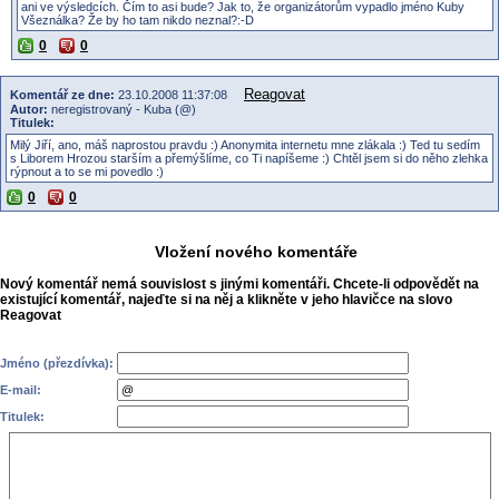
ani ve výsledcích. Čím to asi bude? Jak to, že organizátorům vypadlo jméno Kuby
Všeználka? Že by ho tam nikdo neznal?:-D
0
0
Reagovat
Komentář ze dne:
23.10.2008 11:37:08
Autor:
neregistrovaný - Kuba (@)
Titulek:
Milý Jiří, ano, máš naprostou pravdu :) Anonymita internetu mne zlákala :) Ted tu sedím
s Liborem Hrozou starším a přemýšlíme, co Ti napíšeme :) Chtěl jsem si do něho zlehka
rýpnout a to se mi povedlo :)
0
0
Vložení nového komentáře
Nový komentář nemá souvislost s jinými komentáři. Chcete-li odpovědět na
existující komentář, najeďte si na něj a klikněte v jeho hlavičce na slovo
Reagovat
Jméno (přezdívka):
E-mail:
Titulek: