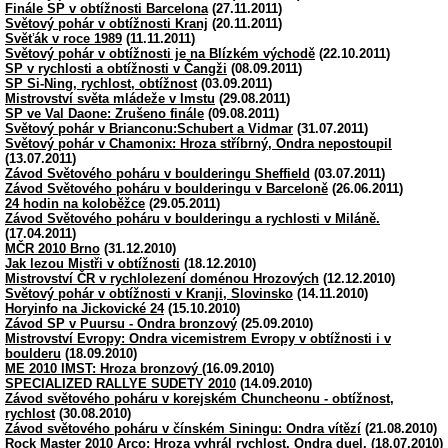
Finále SP v obtížnosti Barcelona
(27.11.2011)
Světový pohár v obtížnosti Kranj
(20.11.2011)
Svěťák v roce 1989
(11.11.2011)
Světový pohár v obtížnosti je na Blízkém východě
(22.10.2011)
SP v rychlosti a obtížnosti v Čangži
(08.09.2011)
SP Si-Ning, rychlost, obtížnost
(03.09.2011)
Mistrovství světa mládeže v Imstu
(29.08.2011)
SP ve Val Daone: Zrušeno finále
(09.08.2011)
Světový pohár v Brianconu:Schubert a Vidmar
(31.07.2011)
Světový pohár v Chamonix: Hroza stříbrný, Ondra nepostoupil
(13.07.2011)
Závod Světového poháru v boulderingu Sheffield
(03.07.2011)
Závod Světového poháru v boulderingu v Barceloně
(26.06.2011)
24 hodin na koloběžce
(29.05.2011)
Závod Světového poháru v boulderingu a rychlosti v Miláně.
(17.04.2011)
MČR 2010 Brno
(31.12.2010)
Jak lezou Mistři v obtížnosti
(18.12.2010)
Mistrovství ČR v rychlolezení doménou Hrozových
(12.12.2010)
Světový pohár v obtížnosti v Kranji, Slovinsko
(14.11.2010)
Horyinfo na Jickovické 24
(15.10.2010)
Závod SP v Puursu - Ondra bronzový
(25.09.2010)
Mistrovství Evropy: Ondra vicemistrem Evropy v obtížnosti i v
boulderu
(18.09.2010)
ME 2010 IMST: Hroza bronzový
(16.09.2010)
SPECIALIZED RALLYE SUDETY 2010
(14.09.2010)
Závod světového poháru v korejském Chuncheonu - obtížnost,
rychlost
(30.08.2010)
Závod světového poháru v čínském Siningu: Ondra vítězí
(21.08.2010)
Rock Master 2010 Arco: Hroza vyhrál rychlost, Ondra duel.
(18.07.2010)