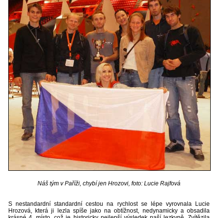
Náš tým v Paříži, chybí jen Hrozovi, foto: Lucie Rajfová
S nestandardní standardní cestou na rychlost se lépe vyrovnala Lucie
Hrozová, která ji lezla spíše jako na obtížnost, nedynamicky a obsadila
krásné 4. místo, což je historicky nejlepší výsledek naší lezkyně. Zvítězila