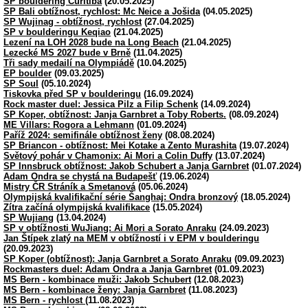
SP bouldering Curitiba
(20.05.2025)
SP Bali obtížnost, rychlost: Mc Neice a Jošida
(04.05.2025)
SP Wujinag - obtížnost, rychlost
(27.04.2025)
SP v boulderingu Keqiao
(21.04.2025)
Lezení na LOH 2028 bude na Long Beach
(21.04.2025)
Lezecké MS 2027 bude v Brně
(11.04.2025)
Tři sady medailí na Olympiádě
(10.04.2025)
EP boulder
(09.03.2025)
SP Soul
(05.10.2024)
Tiskovka před SP v boulderingu
(16.09.2024)
Rock master duel: Jessica Pilz a Filip Schenk
(14.09.2024)
SP Koper, obtížnost: Janja Garnbret a Toby Roberts.
(08.09.2024)
ME Villars: Rogora a Lehmann
(01.09.2024)
Paříž 2024: semifinále obtížnost ženy
(08.08.2024)
SP Briancon - obtížnost: Mei Kotake a Zento Murashita
(19.07.2024)
Světový pohár v Chamonix: Ai Mori a Colin Duffy
(13.07.2024)
SP Innsbruck obtížnost: Jakob Schubert a Janja Garnbret
(01.07.2024)
Adam Ondra se chystá na Budapešť
(19.06.2024)
Mistry ČR Stráník a Smetanová
(05.06.2024)
Olympijská kvalifikační série Šanghaj: Ondra bronzový
(18.05.2024)
Zítra začíná olympijská kvalifikace
(15.05.2024)
SP Wujiang
(13.04.2024)
SP v obtížnosti WuJiang: Ai Mori a Sorato Anraku
(24.09.2023)
Jan Štípek zlatý na MEM v obtížností i v EPM v boulderingu
(20.09.2023)
SP Koper (obtížnost): Janja Garnbret a Sorato Anraku
(09.09.2023)
Rockmasters duel: Adam Ondra a Janja Garnbret
(01.09.2023)
MS Bern - kombinace muži: Jakob Schubert
(12.08.2023)
MS Bern - kombinace ženy: Janja Garnbret
(11.08.2023)
MS Bern - rychlost
(11.08.2023)