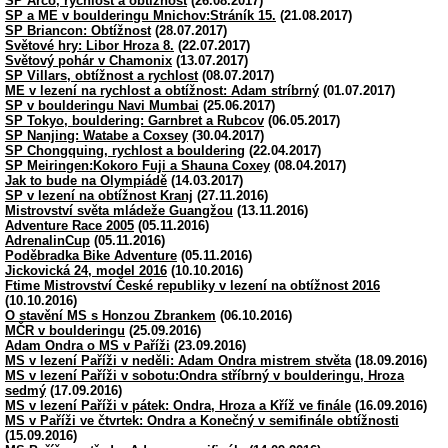
SP Arco, rychlost a obtížnost
(26.08.2017)
SP a ME v boulderingu Mnichov:Stráník 15.
(21.08.2017)
SP Briancon: Obtížnost
(28.07.2017)
Světové hry: Libor Hroza 8.
(22.07.2017)
Světový pohár v Chamonix
(13.07.2017)
SP Villars, obtížnost a rychlost
(08.07.2017)
ME v lezení na rychlost a obtížnost: Adam stríbrný
(01.07.2017)
SP v boulderingu Navi Mumbai
(25.06.2017)
SP Tokyo, bouldering: Garnbret a Rubcov
(06.05.2017)
SP Nanjing: Watabe a Coxsey
(30.04.2017)
SP Chongquing, rychlost a bouldering
(22.04.2017)
SP Meiringen:Kokoro Fuji a Shauna Coxey
(08.04.2017)
Jak to bude na Olympiádě
(14.03.2017)
SP v lezení na obtížnost Kranj
(27.11.2016)
Mistrovství světa mládeže Guangžou
(13.11.2016)
Adventure Race 2005
(05.11.2016)
AdrenalinCup
(05.11.2016)
Poděbradka Bike Adventure
(05.11.2016)
Jickovická 24, model 2016
(10.10.2016)
Ftime Mistrovství České republiky v lezení na obtížnost 2016
(10.10.2016)
O stavění MS s Honzou Zbrankem
(06.10.2016)
MČR v boulderingu
(25.09.2016)
Adam Ondra o MS v Paříži
(23.09.2016)
MS v lezení Paříži v neděli: Adam Ondra mistrem stvěta
(18.09.2016)
MS v lezení Paříži v sobotu:Ondra stříbrný v boulderingu, Hroza
sedmý
(17.09.2016)
MS v lezení Paříži v pátek: Ondra, Hroza a Kříž ve finále
(16.09.2016)
MS v Paříži ve čtvrtek: Ondra a Konečný v semifinále obtížnosti
(15.09.2016)