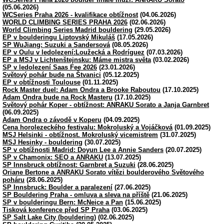
(05.06.2026)
WCSeries Praha 2026 - kvalifikace obtížnost
(04.06.2026)
WORLD CLIMBING SERIES PRAHA 2026
(02.06.2026)
World Climbing Series Madrid bouldering
(29.05.2026)
EP v boulderingu Liptovský Mikuláš
(17.05.2026)
SP WuJiang: Suzuki a Sandersová
(08.05.2026)
EP v Oulu v ledolezení:Loužecká a Rodríguez
(07.03.2026)
EP a MSJ v Lichtenštejnsku: Máme mistra světa
(03.02.2026)
SP v ledolezení Saas Fee 2026
(23.01.2026)
Světový pohár bude na Štvanici
(05.12.2025)
EP v obtížnosti Toulouse
(01.11.2025)
Rock Master duel: Adam Ondra a Brooke Raboutou
(17.10.2025)
Adam Ondra bude na Rock Masteru
(17.10.2025)
Světový pohár Koper - obtížnost: ANRAKU Sorato a Janja Garnbret
(06.09.2025)
Adam Ondra o závodě v Koperu
(04.09.2025)
Cena horolezeckého festivalu: Mokroluský a Vojáčková
(01.09.2025)
MSJ Helsinki - obtížnost. Mokroluský vicemistrem
(31.07.2025)
MSJ Hesinky - bouldering
(30.07.2025)
SP v obtížnosti Madrid: Doyun Lee a Annie Sanders
(20.07.2025)
SP v Chamonix: SEO a ANRAKU
(13.07.2025)
SP Innsbruck obtížnost: Garnbret a Suzuki
(28.06.2025)
Oriane Bertone a ANRAKU Sorato vítězi boulderového Světového
poháru
(28.06.2025)
SP Innsbruck: Boulder a paralezení
(27.06.2025)
SP Bouldering Praha - omluva a sleva na příště
(21.06.2025)
SP v boulderingu Bern: McNeice a Pan
(15.06.2025)
Tisková konference před SP Praha
(03.06.2025)
SP Salt Lake City (bouldering)
(02.06.2025)