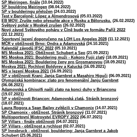
SP Meiringen, finále
(10.04.2022)
SP bouldring Meiringen
(08.04.2022)
SP v boulderingu přeložen
(24.03.2022)
Test v Barceloně: López a Almendrosová
(05.03.2022)
EB MOV: Zrušte nebo přesuňte akce v Rusku a Bělorusku.
(26.02.2022)
Světový pohár v Moskvě zrušen
(26.02.2022)
Nový závod Světového poháru v Číně bude ve formátu Paříž 2022
(22.12.2021)
Sportovní lezení doporučeno na LOH Los Angeles 2028
(11.12.2021)
MČR v obtížnosti Brno: Ondra a Adamovská
(24.10.2021)
Kalendář závodů IFSC 2022
(05.10.2021)
MS Moskva 2021: Obtížnost: Schubert a Seo
(21.09.2021)
MS Moskva 2021: Bouldering muži - Kokoro Fujii zlatý
(18.09.2021)
MS Moskva 2021: Bouldering ženy pro Grosmanovou
(18.09.2021)
Moskva 2021: Rychlost Boldyrev a Kalucká
(16.09.2021)
MS v lezení Moskva 2021
(16.09.2021)
SP v obtížnosti Kranj: Janja Garnbret a Masahiro Higuči
(06.09.2021)
Olympijská kombinace: zlato pro fenomenální Janju Garnbret
(06.08.2021)
Adamovská a Ghisolfi našli zlato na konci duhy v Brianconu
(19.07.2021)
SP v obtížnosti Briancon: Adamovská zlatá, Stráník bronzový
(18.07.2021)
Laura Rogora a Sean Bailey zvítězili v Chamonix
(14.07.2021)
SP Chamonix - obtížnost, Stráník bronzový
(11.07.2021)
Multisportovní Mistrovství EVROPY 2022
(06.07.2021)
SP Villars - finále obtížnosti
(04.07.2021)
SP Villars - obtížnost a rychlost
(02.07.2021)
SP Innsbruck - obtížnost, bouldering: Janja Garnbret a Jakob
Schubert
(25.06.2021)