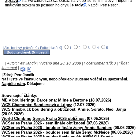
zprávu
na www.horosvaz.cz. Odkaz na video se semifinálovým topem a
je tady
finálovým skokem do posledního chytu
. Natočil Petr Resch.
[Akt. bodový průměr: 0 / Počet hlasů: 0]
1
2
3
4
5
| Autor:
Petr Jandík
| Vydáno dne 28. 10. 2008 |
Počet komentářů
: 3 |
Přidat
komentář
|
| Zdroj: Petr Jandík
Našli jste ve článku chybu, nebo překlep? Budeme vděční za upozornění.
Napište nám
. Děkujeme
Související články:
ME v boulderingu Barcelona: Milne a Bertone
(18.07.2026)
WCS Chamonix: Sandersová a López
(12.07.2026)
WCS Innsbruck bouldering a obtížnost: Annie, Sorato, Neo, Janja
(20.06.2026)
World Climbing Series Praha 2026 obtížnost
(07.06.2026)
WCSeries Praha 2026 - semifinále obtížnosti
(07.06.2026)
WCSeries Praha 2026 - boulder finále ženy: Annie Sanders
(06.06.2026)
WCSeries Praha 2026 - boulder semifinále ženy: McNeice
(06.06.2026)
WCSeries Praha 2026 boulder finále muži: ANRAKU Sorato