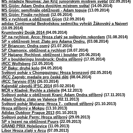
MS mládeže Noumea: Jan Kříž juniorským mistrem světa!
(22.09.2014)
MS Gijón: Adam Ondra dvojitým místrem světa!
(14.09.2014)
MS Gijón: semifinále obtížnosti - Adam topuje
(13.09.2014)
MS Gijón: Finále rychlosti
(12.09.2014)
MS v rychlosti a obtížnosti Gijon
(12.09.2014)
adidas Continental Beskydskou sedmičku vyhráli Žákovský a Najvert
(10.09.2014)
Krumlovský Doják 2014
(04.09.2014)
SP na rychlost, Arco: Hroza zlatý se světovým rekordem
(31.08.2014)
SP v obtížnosti Imst: Zlato pro Adama Ondru.
(03.08.2014)
SP Briancon: Ondra osmý
(21.07.2014)
SP Chamonix, obtížnost a rychlost
(18.07.2014)
SP Haijang: Rychlost, obtížnost i boulder
(20.06.2014)
SP v boulderingu Innsbruck: Ondra stříbrný
(17.05.2014)
iRCC Wolfsberg
(12.05.2014)
SP Baku: druhé kolo
(04.05.2014)
Světový pohár v Chongquingu: Hroza bronzový
(02.05.2014)
iRCC Zagreb: medaile pro české děti
(08.04.2014)
iRCC Tarvisio (ITA)
(26.03.2014)
Kalendář závodů IFSC 2014
(03.02.2014)
MČR v Kladně: Rychle a zběsile
(04.12.2013)
Světový pohár v obtížnosti Kranj: Adam Ondra stříbrný
(17.11.2013)
Adam Ondra: zlato ve Valence
(02.11.2013)
Světový pohár Wujiang: Hroza 7., celkově stříbrný
(21.10.2013)
Hroza stříbrný v Mokpu
(13.10.2013)
Adidas Outdoor Prague 2013
(01.10.2013)
Světový pohár Perm: Hroza stříbrný
(29.09.2013)
SP v lezení na obtížnost Puurs
(22.09.2013)
GRAND PRIX Holešovice
(11.09.2013)
Libor Hroza zlatý v Arcu
(07.09.2013)