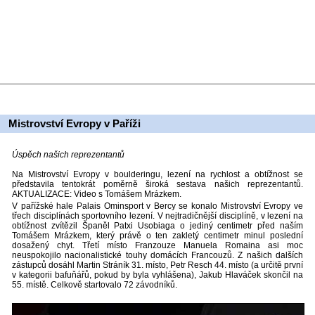
Mistrovství Evropy v Paříži
Úspěch našich reprezentantů
Na Mistrovství Evropy v boulderingu, lezení na rychlost a obtížnost se
představila tentokrát poměrně široká sestava našich reprezentantů.
AKTUALIZACE: Video s Tomášem Mrázkem.
V pařížské hale Palais Ominsport v Bercy se konalo Mistrovství Evropy ve
třech disciplínách sportovního lezení. V nejtradičnější disciplíně, v lezení na
obtížnost zvítězil Španěl Patxi Usobiaga o jediný centimetr před naším
Tomášem Mrázkem, který právě o ten zakletý centimetr minul poslední
dosažený chyt. Třetí místo Franzouze Manuela Romaina asi moc
neuspokojilo nacionalistické touhy domácích Francouzů. Z našich dalších
zástupců dosáhl Martin Stráník 31. místo, Petr Resch 44. místo (a určitě první
v kategorii bafuňářů, pokud by byla vyhlášena), Jakub Hlaváček skončil na
55. místě. Celkově startovalo 72 závodníků.