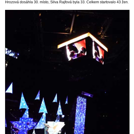
Hrozová dosáhla 30. místo, Silva Rajfová byla 33. Celkem startovalo 43 žen.