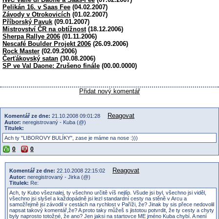
Pelikán 16. v Saas Fee
(04.02.2007)
Závody v Otrokovicích
(01.02.2007)
Příborský Pavuk
(09.01.2007)
Mistrovství ČR na obtížnost
(18.12.2006)
Sherpa Rallye 2006
(01.11.2006)
Nescafé Boulder Projekt 2006
(26.09.2006)
Rock Master
(02.09.2006)
Čerťákovský satan
(30.08.2006)
SP ve Val Daone: Zrušeno finále
(00.00.0000)
Přidat nový komentář
Reagovat
Komentář ze dne:
21.10.2008 09:01:28
Autor:
neregistrovaný - Kuba (@)
Titulek:
Ach ty "LIBOROVY BULÍKY", zase je máme na nose :)))
0
0
Reagovat
Komentář ze dne:
22.10.2008 22:15:02
Autor:
neregistrovaný - Jirka (@)
Titulek:
Re:
Ach, ty Kubo všeznalej, ty všechno určitě víš nejlíp. Všude jsi byl, všechno jsi viděl,
všechno jsi slyšel a každopádně jsi lezl standardní cesty na stěně v Arcu a
samožřejmě jsi závodil v cestách na rychlost v Paříži, že? Jinak by sis přece nedovolil
napsat takový komentář,že? A proto taky můžeš s jistotou potvrdit, že ty cesty a chyty
byly naprosto totožné, že ano? Jen jaksi na startovce ME jméno Kuba chybí. A není