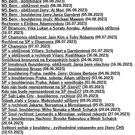
MS Bern - kombinace
(08.08.2023)
MS Bern - obtížnost muži
(06.08.2023)
MS Bern - obtížnost ženy: Ai Mori
(06.08.2023)
MS Bern - bouldering ženy:Janja Garnbret
(05.08.2023)
MS Bern - bouldering muži: Mickael Mawem
(04.08.2023)
Rozhovor s Eliškou Adamovskou
(16.07.2023)
SP Briancon: Vika Lukan a Sorato Anraku, Adamovská stříbrná
(16.07.2023)
SP Chamonix obtížnost: Jain Kim a Toby Roberts
(09.07.2023)
Rychlost na SP v Chamonix
(08.07.2023)
SP Chamonix
(07.07.2023)
SP v obtížnosti Villars: Schubert a Garnbretová
(01.07.2023)
SP v obtížnosti a rychlosti Vilars: Kvalifikace
(30.06.2023)
Širůčková bronzová na Evropských hrách
(24.06.2023)
SP Innsbruck (bouldering, obtížnost): Janja bere všechno
(16.06.2023)
SP bouldering Brixen
(08.06.2023)
SP bouldering Praha, neděle, ženy: Oriane Bertone
(04.06.2023)
SP v boulderingu Praha, sobota: Adam stříbrný
(03.06.2023)
SP v boulderingu Praha: Adam v semifinále
(01.06.2023)
Kdo nás bude reprezentovat na SP (ženy)?
(30.05.2023)
Kdo nás bude reprezentovat na SP (muži)?
(29.05.2023)
SP Salt Lake City - bouldering, rychlost
(22.05.2023)
Štípek zlatý v Grazu, Mokroluský stříbrný
(09.05.2023)
SP v rychlosti Jakarta: Nursamsa a Miroslawová
(05.05.2023)
SP Soul, bouldering: Miho Nonaka a Mejdi Schalck
(29.04.2023)
SP Soul rychlost: Leonardo a Miroslaw, světové rekordy
(27.04.2023)
SP v boulderingu Hachioji: Brooke Raboutou a Mejdi Schalck
(20.04.2023)
Světový pohár v boulderu - zvýhodněné vstupenky pro členy ČHS
(10.03.2023)