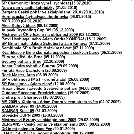
SP Chamonix: Hroza vyhrál rychlost
(13.07.2010)
Noc a den v sedle koloběžky
(21.05.2010)
Bergans Český pohár ve skialpinismu 2010
(29.01.2010)
Horolezecká čtyřiadvacetihodinovka
(06.01.2010)
MČR 2009
(04.01.2010)
Akce Kulový blesk
(08.12.2009)
Aupeak Drytooling Cup `09
(05.12.2009)
Mistrovství ČR v lezení na obtížnost 2009
(02.12.2009)
Patxi Usobiaga, nebo Adam Ondra? ONDRA!
(15.11.2009)
SP Brno finále: Jakob Schubert a Jain Kimová
(07.11.2009)
Semifinále SP v Brně: Mrázkův návrat
(07.11.2009)
Kvalifikace v Brně skončila úspěchem českých barev
(06.11.2009)
Elita se sjíždí do Brna
(05.11.2009)
Světový pohár v Brně
(22.10.2009)
Adam Ondra vyhrál v Puursu
(29.09.2009)
Ferrata Race Dachstein
(23.09.2009)
Rock Master, Arco
(08.09.2009)
SP v obtížnosti IMST - druhé zlato!
(26.08.2009)
SP Barcelona - Adam zlatý!
(12.08.2009)
Hroza vítězem závodu Světového poháru
(04.08.2009)
Outdoor Speedcup Friedrichshafen
(19.07.2009)
Ondra proti Sharmovi
(16.07.2009)
MS 2009 v Xiningu - Adam Ondra vicemistrem světa
(04.07.2009)
SAMBAR Steel 09
(14.05.2009)
SAMBAR Steel 09
(31.03.2009)
Slovácké OUPN 2009
(16.03.2009)
Mistrovství Evropy ve skialpinismu 2009
(25.02.2009)
BERGANS - Český pohár ve skialpinismu 2009
(08.02.2009)
Držte mi palce do Saas Fee
(20.01.2009)
LOAP ČSP, MČR v indoor drytoolingu
(08.12.2008)