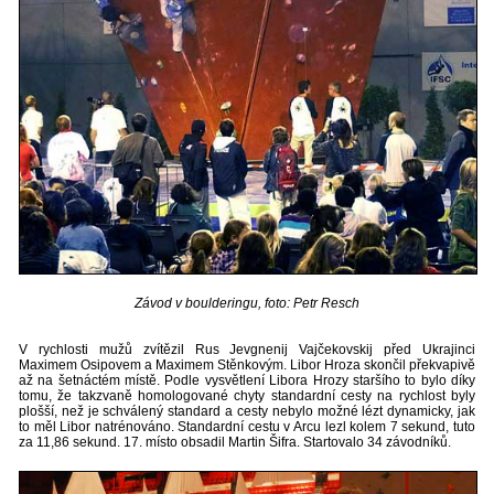
Závod v boulderingu, foto: Petr Resch
V rychlosti mužů zvítězil Rus Jevgnenij Vajčekovskij před Ukrajinci
Maximem Osipovem a Maximem Stěnkovým. Libor Hroza skončil překvapivě
až na šetnáctém místě. Podle vysvětlení Libora Hrozy staršího to bylo díky
tomu, že takzvaně homologované chyty standardní cesty na rychlost byly
plošší, než je schválený standard a cesty nebylo možné lézt dynamicky, jak
to měl Libor natrénováno. Standardní cestu v Arcu lezl kolem 7 sekund, tuto
za 11,86 sekund. 17. místo obsadil Martin Šifra. Startovalo 34 závodníků.