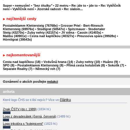
Super
•
nemusím!
•
"bez titulku"
•
22 metru
•
Re: jde to
•
jde to
•
Re: Vykřičník
není
•
Vykřičník není
•
Jizerské radosti
•
Re: slalom...
nejčtenější cesty
Postalmklamm Klettersteig (76768x)
•
Grosser Priel - Bert-Rinesch
Klettersteig (69976x)
•
Stüdlgrat (50547x)
•
Spitzmauer - Stodertaler
Steig (43270x)
•
Zuby nehty (42157x)
•
JV stěna - Cassin (41403x)
•
Malibu (40901x)
•
Cesta nad kapličkou (40327x)
•
Preussova spára (39928x)
•
Hörnligrat (39543x)
nejkomentovanější
Cesta nad kapličkou (18)
•
Vzdušná hrana (14)
•
Zuby nehty (10)
•
Huáno (9)
•
SPO (8)
•
Postalmklamm Klettersteig (8)
•
Přímá cesta holubiček (8)
•
Sokolík (7)
•
Separate Reality (7)
•
Německý roh (7)
Oznámení o akcích posílejte
redakci
anketa
článku
Které logo ČHS se ti líbí nejvíc? Více ve
Znak ČSTV (do r. 1989)
(1834 hl.)
Logo z devadesátek (černá, červená)
(1489 hl.)
Logo trikolóra s "kolejnicemi"
(1823 hl.)