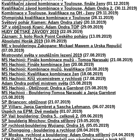
Kvalifikační závod kombinace v Toulouse, finále ženy
(01.12.2019)
Kvalifikační závod kombinace v Toulouse, Adam Ondra 2.
(30.11.2019)
Kombinace v Toulouse, kvalifikace na OH - ženy
(29.11.2019)
Olympijská kvalifikace kombinace v Toulouse
(28.11.2019)
Světový pohár Xiamen: Adam Ondra zlatý
(20.10.2019)
SP v obtížnosti Kranj: Adam Ondra TOP
(29.09.2019)
HUDY DĚTSKÉ ZÁVODY 2019
(22.09.2019)
Záznam: 3. kolo Rock Point Českého poháru
(13.09.2019)
Absolutní Horák 2019
(10.09.2019)
ME v boulderingu Zakopane: Mickael Mawem a Urska Repušič
(07.09.2019)
Mistrovství světa v soutěžním lezení 2019
(27.08.2019)
MS Hachioji: Finále kombinace mužů - Tomoa Narasaki
(21.08.2019)
MS Hachioji: Finále kombinace žen
(20.08.2019)
MS Hachioji: Kombinace mužů, kvalifikace
(18.08.2019)
MS Hachioji: Kvalifikace kombinace žen
(18.08.2019)
MS Hachioji: Kříž vicemistrem v rychlosti
(17.08.2019)
Adam Ondra potřetí mistrem světa
(15.08.2019)
MS Hachioji - Obtížnost: Ondra a Garnbret
(15.08.2019)
MS Hachioji - Bouldering:Tomoa Narasaki a Janja Garnbret
(15.08.2019)
SP Briancon: obtížnost
(21.07.2019)
SP Villars: Janja Garnbret a Sascha Lehmann,
(06.07.2019)
Úspěch na EPM: Dvě medaile
(01.07.2019)
SP Vail bouldering: Ondra 5., celkově 2.
(09.06.2019)
SP boulderig Mnichov: Ondra stříbrný
(19.05.2019)
SP rychlost-bouldering Wujiang: Ondra 14.
(05.05.2019)
SP Chongqing - bouldering a rychlost
(28.04.2019)
SP Moskva, rychlost a bouldering: Adam Ondra stříbrný
(14.04.2019)
LOH Paříž 2024: Dvě sady medailí pro závodní lezení o krok blíž