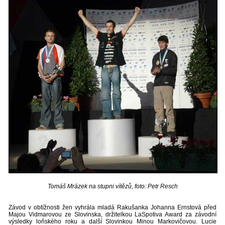
Tomáš Mrázek na stupni vítězů, foto: Petr Resch
Závod v obtížnosti žen vyhrála mladá Rakušanka Johanna Ernstová před
Majou Vidmarovou ze Slovinska, držitelkou LaSpotiva Award za závodní
výsledky loňského roku a další Slovinkou Minou Markovičovou. Lucie