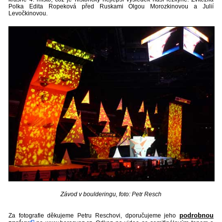
Polka Edita Ropeková před Ruskami Olgou Morozkinovou a Julií
Levočkinovou.
Závod v boulderingu, foto: Petr Resch
podrobnou
Za fotografie děkujeme Petru Reschovi, dporučujeme jeho