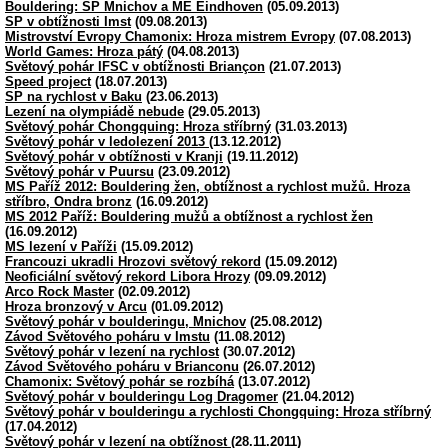
Bouldering: SP Mnichov a ME Eindhoven
(05.09.2013)
SP v obtížnosti Imst
(09.08.2013)
Mistrovství Evropy Chamonix: Hroza mistrem Evropy
(07.08.2013)
World Games: Hroza pátý
(04.08.2013)
Světový pohár IFSC v obtížnosti Briançon
(21.07.2013)
Speed project
(18.07.2013)
SP na rychlost v Baku
(23.06.2013)
Lezení na olympiádě nebude
(29.05.2013)
Světový pohár Chongquing: Hroza stříbrný
(31.03.2013)
Světový pohár v ledolezení 2013
(13.12.2012)
Světový pohár v obtížnosti v Kranji
(19.11.2012)
Světový pohár v Puursu
(23.09.2012)
MS Paříž 2012: Bouldering žen, obtížnost a rychlost mužů. Hroza
stříbro, Ondra bronz
(16.09.2012)
MS 2012 Paříž: Bouldering mužů a obtížnost a rychlost žen
(16.09.2012)
MS lezení v Paříži
(15.09.2012)
Francouzi ukradli Hrozovi světový rekord
(15.09.2012)
Neoficiální světový rekord Libora Hrozy
(09.09.2012)
Arco Rock Master
(02.09.2012)
Hroza bronzový v Arcu
(01.09.2012)
Světový pohár v boulderingu, Mnichov
(25.08.2012)
Závod Světového poháru v Imstu
(11.08.2012)
Světový pohár v lezení na rychlost
(30.07.2012)
Závod Světového poháru v Brianconu
(26.07.2012)
Chamonix: Světový pohár se rozbíhá
(13.07.2012)
Světový pohár v boulderingu Log Dragomer
(21.04.2012)
Světový pohár v boulderingu a rychlosti Chongquing: Hroza stříbrný
(17.04.2012)
Světový pohár v lezení na obtížnost
(28.11.2011)