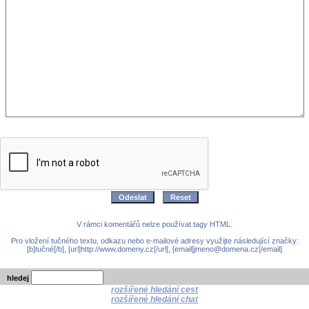
V rámci komentářů nelze používat tagy HTML.
Pro vložení tučného textu, odkazu nebo e-mailové adresy využijte následující značky:
[b]tučné[/b], [url]http://www.domeny.cz[/url], [email]jmeno@domena.cz[/email]
hledej
rozšířené hledání cest
rozšířené hledání chat