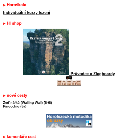
Horoškola
Individuální kurzy lezení
HI shop
Průvodce a Zlagboardy
nové cesty
Zeď nářků (Walling Wall) (8-/8)
Pinocchio (5a)
komentáře cest