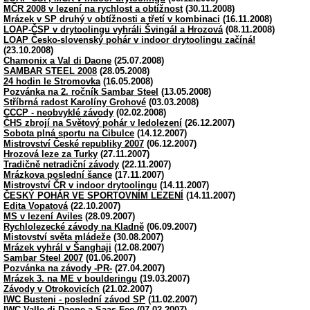
MČR 2008 v lezení na rychlost a obtížnost
(30.11.2008)
Mrázek v SP druhý v obtížnosti a třetí v kombinaci
(16.11.2008)
LOAP-ČSP v drytoolingu vyhráli Švingál a Hrozová
(08.11.2008)
LOAP Česko-slovenský pohár v indoor drytoolingu začíná!
(23.10.2008)
Chamonix a Val di Daone
(25.07.2008)
SAMBAR STEEL 2008
(28.05.2008)
24 hodin le Stromovka
(16.05.2008)
Pozvánka na 2. ročník Sambar Steel
(13.05.2008)
Stříbrná radost Karolíny Grohové
(03.03.2008)
CCCP - neobvyklé závody
(02.02.2008)
ČHS zbrojí na Světový pohár v ledolezení
(26.12.2007)
Sobota plná sportu na Cibulce
(14.12.2007)
Mistrovství České republiky 2007
(06.12.2007)
Hrozová leze za Turky
(27.11.2007)
Tradičně netradiční závody
(22.11.2007)
Mrázkova poslední šance
(17.11.2007)
Mistrovství ČR v indoor drytoolingu
(14.11.2007)
ČESKÝ POHÁR VE SPORTOVNÍM LEZENÍ
(14.11.2007)
Edita Vopatová
(22.10.2007)
MS v lezení Aviles
(28.09.2007)
Rychlolezecké závody na Kladně
(06.09.2007)
Mistovství světa mládeže
(30.08.2007)
Mrázek vyhrál v Šanghaji
(12.08.2007)
Sambar Steel 2007
(01.06.2007)
Pozvánka na závody -PR-
(27.04.2007)
Mrázek 3. na ME v boulderingu
(19.03.2007)
Závody v Otrokovicích
(21.02.2007)
IWC Busteni - poslední závod SP
(11.02.2007)
IWC Valle di Daone a Saas-Fee
(07.02.2007)