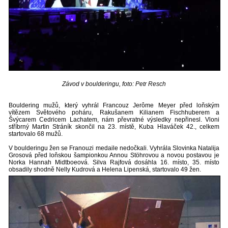
Závod v boulderingu, foto: Petr Resch
Bouldering mužů, který vyhrál Francouz Jerôme Meyer před loňským
vítězem Světového poháru, Rakušanem Kilianem Fischhuberem a
Švýcarem Cedricem Lachatem, nám převratné výsledky nepřinesl. Vloni
stříbrný Martin Stráník skončil na 23. místě, Kuba Hlaváček 42., celkem
startovalo 68 mužů.
V boulderingu žen se Franouzi medaile nedočkali. Vyhrála Slovinka Natalija
Grosová před loňskou šampionkou Annou Stöhrovou a novou postavou je
Norka Hannah Midtboeová. Silva Rajfová dosáhla 16. místo, 35. místo
obsadily shodně Nelly Kudrová a Helena Lipenská, startovalo 49 žen.