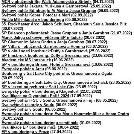
MČR v obtížnosti Big Wall: Adamovská a Stráník
(04.11.2022)
Světový pohár Jakarta: Yurikusa a Garnbretová
(25.09.2022)
Světový pohár Edinburgh: Ai Mori a Jesse Grupper
(09.09.2022)
Světový pohár Koper: Potočar a Mori
(02.09.2022)
Finále ME mládeže v boulderingu
(05.08.2022)
35. RockMaster Arco: Jakob Schubert, Chaehyun Seo a Jessica Pilz
(30.07.2022)
SP Briancon pošestnácté: Jesse Grupper a Janja Garnbret
(21.07.2022)
Marek Jeliga celkovým vítězem EP mládeže
(20.07.2022)
SP Chamonix: Adam Ondra a Janja Garnbret
(08.07.2022)
SP Villars - obtížnost: Garnbretová a Homma
(03.07.2022)
SP v obtížnosti Innsbruck:Duffy a Garnbretová
(25.06.2022)
SP Innsbruck bouldering: Duffy a Grossmanová
(23.06.2022)
Akademické MS Innsbruck
(16.06.2022)
SP v boulderingu Brixen: Flohé a Grossmanová
(10.06.2022)
Evropský pohár v Arcu
(05.06.2022)
Bouldering v Salt Lake City podruhé: Grossmanová a Ogata
(30.05.2022)
SP boulderingu v Salt Lake City: Grossmanová a Schalck
(23.05.2022)
SP v lezení na rychlost v Salt Lake City
(23.05.2022)
Evropský pohár v boulderingu Klagenfurt
(22.05.2022)
Kvalifikace na Olympiádu Paříž 2024
(17.05.2022)
Světový pohár IFSC v Soulu: Grossmanová a Fujii
(08.05.2022)
Dva světové rekordy v Soulu
(06.05.2022)
Světový pohár v Soulu
(06.05.2022)
Evropský pohár v boulderu: Eva Maria Hammelmüller a Adam Ondra
(01.05.2022)
Evropský pohár v boulderingu semifinále
(01.05.2022)
Kvalifikace EP boulderu muži
(30.04.2022)
EP v boulderingu v Praze
(27.04.2022)