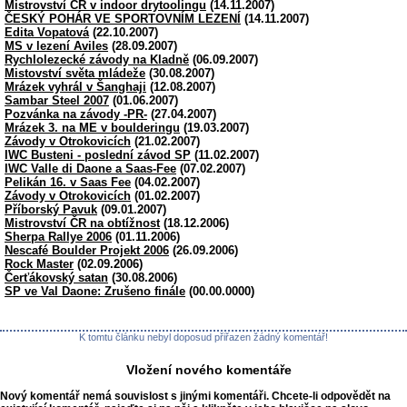
Mistrovství ČR v indoor drytoolingu
(14.11.2007)
ČESKÝ POHÁR VE SPORTOVNÍM LEZENÍ
(14.11.2007)
Edita Vopatová
(22.10.2007)
MS v lezení Aviles
(28.09.2007)
Rychlolezecké závody na Kladně
(06.09.2007)
Mistovství světa mládeže
(30.08.2007)
Mrázek vyhrál v Šanghaji
(12.08.2007)
Sambar Steel 2007
(01.06.2007)
Pozvánka na závody -PR-
(27.04.2007)
Mrázek 3. na ME v boulderingu
(19.03.2007)
Závody v Otrokovicích
(21.02.2007)
IWC Busteni - poslední závod SP
(11.02.2007)
IWC Valle di Daone a Saas-Fee
(07.02.2007)
Pelikán 16. v Saas Fee
(04.02.2007)
Závody v Otrokovicích
(01.02.2007)
Příborský Pavuk
(09.01.2007)
Mistrovství ČR na obtížnost
(18.12.2006)
Sherpa Rallye 2006
(01.11.2006)
Nescafé Boulder Projekt 2006
(26.09.2006)
Rock Master
(02.09.2006)
Čerťákovský satan
(30.08.2006)
SP ve Val Daone: Zrušeno finále
(00.00.0000)
K tomtu článku nebyl doposud přiřazen žádný komentář!
Vložení nového komentáře
Nový komentář nemá souvislost s jinými komentáři. Chcete-li odpovědět na