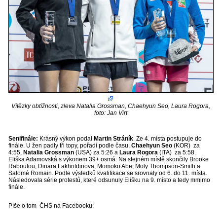
Vítězky obtížnosti, zleva Natalia Grossman, Chaehyun Seo, Laura Rogora,
foto: Jan Virt
Senifinále:
Krásný výkon podal
Martin
Stráník
. Ze 4. místa postupuje do
finále. U žen padly tři topy, pořadí podle času.
Chaehyun Seo
(KOR) za
4:55,
Natalia Grossman
(USA) za 5:26 a
Laura Rogora
(ITA) za 5:58.
Eliška Adamovská s výkonem 39+ osmá. Na stejném místě skončily Brooke
Raboutou, Dinara Fakhritdinova, Momoko Abe, Moly Thompson-Smith a
Salomé Romain. Podle výsledků kvalifikace se srovnaly od 6. do 11. místa.
Následovala série protestů, které odsunuly Elišku na 9. místo a tedy mmimo
finále.
Píše o tom ČHS na Facebooku: