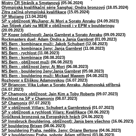
Mistry ČR Stráník a Smetanová
(05.06.2024)
Olympijská kvalifikační série Šanghaj: Ondra bronzový
(18.05.2024)
Zítra začíná olympijská kvalifikace
(15.05.2024)
SP Wujiang
(13.04.2024)
SP v obtížnosti WuJiang: Ai Mori a Sorato Anraku
(24.09.2023)
Jan Štípek zlatý na MEM v obtížností i v EPM v boulderingu
(20.09.2023)
SP Koper (obtížnost): Janja Garnbret a Sorato Anraku
(09.09.2023)
Rockmasters duel: Adam Ondra a Janja Garnbret
(01.09.2023)
MS Bern - kombinace muži: Jakob Schubert
(12.08.2023)
MS Bern - kombinace ženy: Janja Garnbret
(11.08.2023)
MS Bern - rychlost
(11.08.2023)
MS Bern - kombinace
(08.08.2023)
MS Bern - obtížnost muži
(06.08.2023)
MS Bern - obtížnost ženy: Ai Mori
(06.08.2023)
MS Bern - bouldering ženy:Janja Garnbret
(05.08.2023)
MS Bern - bouldering muži: Mickael Mawem
(04.08.2023)
Rozhovor s Eliškou Adamovskou
(16.07.2023)
SP Briancon: Vika Lukan a Sorato Anraku, Adamovská stříbrná
(16.07.2023)
SP Chamonix obtížnost: Jain Kim a Toby Roberts
(09.07.2023)
Rychlost na SP v Chamonix
(08.07.2023)
SP Chamonix
(07.07.2023)
SP v obtížnosti Villars: Schubert a Garnbretová
(01.07.2023)
SP v obtížnosti a rychlosti Vilars: Kvalifikace
(30.06.2023)
Širůčková bronzová na Evropských hrách
(24.06.2023)
SP Innsbruck (bouldering, obtížnost): Janja bere všechno
(16.06.2023)
SP bouldering Brixen
(08.06.2023)
SP bouldering Praha, neděle, ženy: Oriane Bertone
(04.06.2023)
SP v boulderingu Praha, sobota: Adam stříbrný
(03.06.2023)