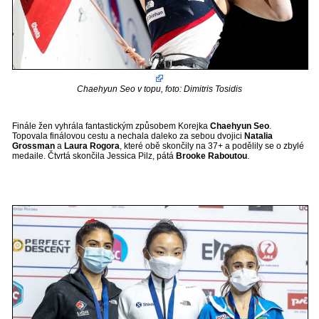
Chaehyun Seo v topu, foto: Dimitris Tosidis
Finále žen vyhrála fantastickým způsobem Korejka
Chaehyun Seo
.
Topovala finálovou cestu a nechala daleko za sebou dvojici
Natalia
Grossman
a
Laura Rogora
, které obě skončily na 37+ a podělily se o zbylé
medaile. Čtvrtá skončila Jessica Pilz, pátá
Brooke Raboutou
.