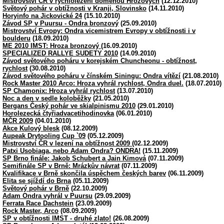
Mistrovství ČR v rychlolezení doménou Hrozových
(12.12.2010)
Světový pohár v obtížnosti v Kranji, Slovinsko
(14.11.2010)
Horyinfo na Jickovické 24
(15.10.2010)
Závod SP v Puursu - Ondra bronzový
(25.09.2010)
Mistrovství Evropy: Ondra vicemistrem Evropy v obtížnosti i v
boulderu
(18.09.2010)
ME 2010 IMST: Hroza bronzový
(16.09.2010)
SPECIALIZED RALLYE SUDETY 2010
(14.09.2010)
Závod světového poháru v korejském Chuncheonu - obtížnost,
rychlost
(30.08.2010)
Závod světového poháru v čínském Siningu: Ondra vítězí
(21.08.2010)
Rock Master 2010 Arco: Hroza vyhrál rychlost, Ondra duel.
(18.07.2010)
SP Chamonix: Hroza vyhrál rychlost
(13.07.2010)
Noc a den v sedle koloběžky
(21.05.2010)
Bergans Český pohár ve skialpinismu 2010
(29.01.2010)
Horolezecká čtyřiadvacetihodinovka
(06.01.2010)
MČR 2009
(04.01.2010)
Akce Kulový blesk
(08.12.2009)
Aupeak Drytooling Cup `09
(05.12.2009)
Mistrovství ČR v lezení na obtížnost 2009
(02.12.2009)
Patxi Usobiaga, nebo Adam Ondra? ONDRA!
(15.11.2009)
SP Brno finále: Jakob Schubert a Jain Kimová
(07.11.2009)
Semifinále SP v Brně: Mrázkův návrat
(07.11.2009)
Kvalifikace v Brně skončila úspěchem českých barev
(06.11.2009)
Elita se sjíždí do Brna
(05.11.2009)
Světový pohár v Brně
(22.10.2009)
Adam Ondra vyhrál v Puursu
(29.09.2009)
Ferrata Race Dachstein
(23.09.2009)
Rock Master, Arco
(08.09.2009)
SP v obtížnosti IMST - druhé zlato!
(26.08.2009)