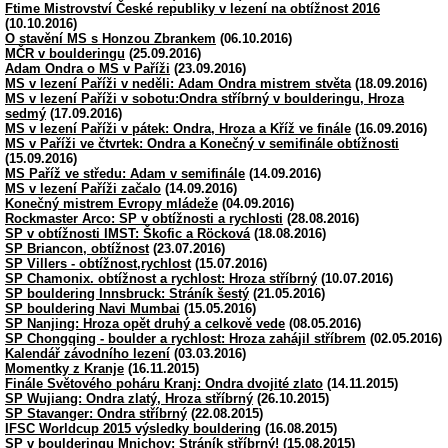
Ftime Mistrovství České republiky v lezení na obtížnost 2016
(10.10.2016)
O stavění MS s Honzou Zbrankem
(06.10.2016)
MČR v boulderingu
(25.09.2016)
Adam Ondra o MS v Paříži
(23.09.2016)
MS v lezení Paříži v neděli: Adam Ondra mistrem stvěta
(18.09.2016)
MS v lezení Paříži v sobotu:Ondra stříbrný v boulderingu, Hroza
sedmý
(17.09.2016)
MS v lezení Paříži v pátek: Ondra, Hroza a Kříž ve finále
(16.09.2016)
MS v Paříži ve čtvrtek: Ondra a Konečný v semifinále obtížnosti
(15.09.2016)
MS Paříž ve středu: Adam v semifinále
(14.09.2016)
MS v lezení Paříži začalo
(14.09.2016)
Konečný mistrem Evropy mládeže
(04.09.2016)
Rockmaster Arco: SP v obtížnosti a rychlosti
(28.08.2016)
SP v obtížnosti IMST: Škofic a Röcková
(18.08.2016)
SP Briancon, obtížnost
(23.07.2016)
SP Villers - obtížnost,rychlost
(15.07.2016)
SP Chamonix. obtížnost a rychlost: Hroza stříbrný
(10.07.2016)
SP bouldering Innsbruck: Stráník šestý
(21.05.2016)
SP bouldering Navi Mumbai
(15.05.2016)
SP Nanjing: Hroza opět druhý a celkově vede
(08.05.2016)
SP Chongqing - boulder a rychlost: Hroza zahájil stříbrem
(02.05.2016)
Kalendář závodního lezení
(03.03.2016)
Momentky z Kranje
(16.11.2015)
Finále Světového poháru Kranj: Ondra dvojité zlato
(14.11.2015)
SP Wujiang: Ondra zlatý, Hroza stříbrný
(26.10.2015)
SP Stavanger: Ondra stříbrný
(22.08.2015)
IFSC Worldcup 2015 výsledky bouldering
(16.08.2015)
SP v boulderingu Mnichov: Stráník stříbrný!
(15.08.2015)