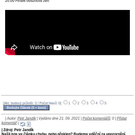
20:00 Finále obtížnosti žen
[Akt. bodový průměr: 0 / Počet hlasů: 0]
1
2
3
4
5
| Autor:
Petr Jandík
| Vydáno dne 21. 09. 2021 |
Počet komentářů
: 0 |
Přidat
komentář
|
| Zdroj: Petr Jandík
Našli jste ve článku chybu, nebo překlep? Budeme vděční za upozornění.