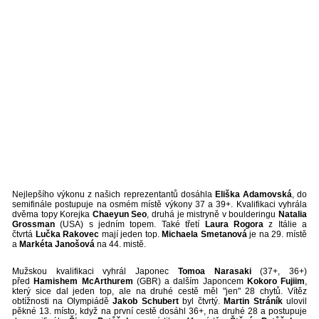
Nejlepšího výkonu z našich reprezentantů dosáhla
Eliška Adamovská
, do
semifinále postupuje na osmém místě výkony 37 a 39+. Kvalifikaci vyhrála
dvěma topy Korejka
Chaeyun Seo
, druhá je mistryně v boulderingu
Natalia
Grossman
(USA) s jedním topem. Také třetí
Laura Rogora
z Itálie a
čtvrtá
Lučka Rakovec
mají jeden top.
Michaela Smetanová
je na 29. místě
a
Markéta Janošová
na 44. mistě.
Mužskou kvalifikaci vyhrál Japonec
Tomoa Narasaki
(37+, 36+)
před
Hamishem McArthurem
(GBR) a dalším Japoncem
Kokoro Fujiim
,
který sice dal jeden top, ale na druhé cestě měl "jen" 28 chytů. Vítěz
obtížnosti na Olympiádě
Jakob Schubert
byl čtvrtý.
Martin Stráník
ulovil
pěkné 13. místo, když na první cestě dosáhl 36+, na druhé 28 a postupuje