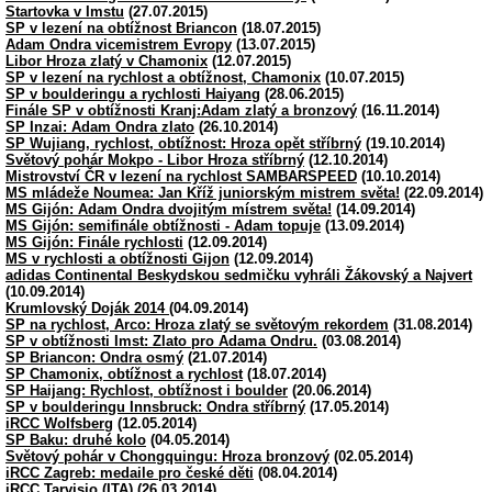
Startovka v Imstu
(27.07.2015)
SP v lezení na obtížnost Briancon
(18.07.2015)
Adam Ondra vicemistrem Evropy
(13.07.2015)
Libor Hroza zlatý v Chamonix
(12.07.2015)
SP v lezení na rychlost a obtížnost, Chamonix
(10.07.2015)
SP v boulderingu a rychlosti Haiyang
(28.06.2015)
Finále SP v obtížnosti Kranj:Adam zlatý a bronzový
(16.11.2014)
SP Inzai: Adam Ondra zlato
(26.10.2014)
SP Wujiang, rychlost, obtížnost: Hroza opět stříbrný
(19.10.2014)
Světový pohár Mokpo - Libor Hroza stříbrný
(12.10.2014)
Mistrovství ČR v lezení na rychlost SAMBARSPEED
(10.10.2014)
MS mládeže Noumea: Jan Kříž juniorským mistrem světa!
(22.09.2014)
MS Gijón: Adam Ondra dvojitým místrem světa!
(14.09.2014)
MS Gijón: semifinále obtížnosti - Adam topuje
(13.09.2014)
MS Gijón: Finále rychlosti
(12.09.2014)
MS v rychlosti a obtížnosti Gijon
(12.09.2014)
adidas Continental Beskydskou sedmičku vyhráli Žákovský a Najvert
(10.09.2014)
Krumlovský Doják 2014
(04.09.2014)
SP na rychlost, Arco: Hroza zlatý se světovým rekordem
(31.08.2014)
SP v obtížnosti Imst: Zlato pro Adama Ondru.
(03.08.2014)
SP Briancon: Ondra osmý
(21.07.2014)
SP Chamonix, obtížnost a rychlost
(18.07.2014)
SP Haijang: Rychlost, obtížnost i boulder
(20.06.2014)
SP v boulderingu Innsbruck: Ondra stříbrný
(17.05.2014)
iRCC Wolfsberg
(12.05.2014)
SP Baku: druhé kolo
(04.05.2014)
Světový pohár v Chongquingu: Hroza bronzový
(02.05.2014)
iRCC Zagreb: medaile pro české děti
(08.04.2014)
iRCC Tarvisio (ITA)
(26.03.2014)