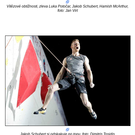
Vítězové obtížnosti, zleva Luka Potočar, Jakob Schubert, Hamish McArthur,
foto: Jan Virt
Jakob Schubert si odskakuje po topu, foto: Dimitris Tosidis