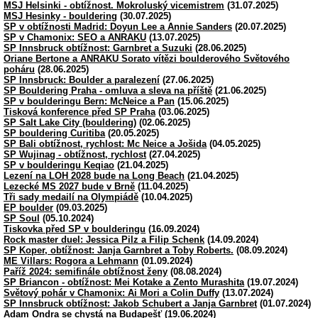
MSJ Helsinki - obtížnost. Mokroluský vicemistrem
(31.07.2025)
MSJ Hesinky - bouldering
(30.07.2025)
SP v obtížnosti Madrid: Doyun Lee a Annie Sanders
(20.07.2025)
SP v Chamonix: SEO a ANRAKU
(13.07.2025)
SP Innsbruck obtížnost: Garnbret a Suzuki
(28.06.2025)
Oriane Bertone a ANRAKU Sorato vítězi boulderového Světového
poháru
(28.06.2025)
SP Innsbruck: Boulder a paralezení
(27.06.2025)
SP Bouldering Praha - omluva a sleva na příště
(21.06.2025)
SP v boulderingu Bern: McNeice a Pan
(15.06.2025)
Tisková konference před SP Praha
(03.06.2025)
SP Salt Lake City (bouldering)
(02.06.2025)
SP bouldering Curitiba
(20.05.2025)
SP Bali obtížnost, rychlost: Mc Neice a Jošida
(04.05.2025)
SP Wujinag - obtížnost, rychlost
(27.04.2025)
SP v boulderingu Keqiao
(21.04.2025)
Lezení na LOH 2028 bude na Long Beach
(21.04.2025)
Lezecké MS 2027 bude v Brně
(11.04.2025)
Tři sady medailí na Olympiádě
(10.04.2025)
EP boulder
(09.03.2025)
SP Soul
(05.10.2024)
Tiskovka před SP v boulderingu
(16.09.2024)
Rock master duel: Jessica Pilz a Filip Schenk
(14.09.2024)
SP Koper, obtížnost: Janja Garnbret a Toby Roberts.
(08.09.2024)
ME Villars: Rogora a Lehmann
(01.09.2024)
Paříž 2024: semifinále obtížnost ženy
(08.08.2024)
SP Briancon - obtížnost: Mei Kotake a Zento Murashita
(19.07.2024)
Světový pohár v Chamonix: Ai Mori a Colin Duffy
(13.07.2024)
SP Innsbruck obtížnost: Jakob Schubert a Janja Garnbret
(01.07.2024)
Adam Ondra se chystá na Budapešť
(19.06.2024)