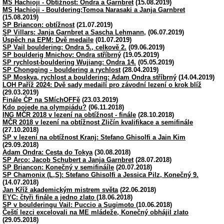
MS Hachioji - Obtížnost: Ondra a Garnbret
(15.08.2019)
MS Hachioji - Bouldering:Tomoa Narasaki a Janja Garnbret
(15.08.2019)
SP Briancon: obtížnost
(21.07.2019)
SP Villars: Janja Garnbret a Sascha Lehmann,
(06.07.2019)
Úspěch na EPM: Dvě medaile
(01.07.2019)
SP Vail bouldering: Ondra 5., celkově 2.
(09.06.2019)
SP boulderig Mnichov: Ondra stříbrný
(19.05.2019)
SP rychlost-bouldering Wujiang: Ondra 14.
(05.05.2019)
SP Chongqing - bouldering a rychlost
(28.04.2019)
SP Moskva, rychlost a bouldering: Adam Ondra stříbrný
(14.04.2019)
LOH Paříž 2024: Dvě sady medailí pro závodní lezení o krok blíž
(29.03.2019)
Finále ČP na SMíchOFFě
(23.03.2019)
Kdo pojede na olympiádu?
(06.11.2018)
ING MČR 2018 v lezení na obtížnost - finále
(28.10.2018)
MČR 2018 v lezení na obtížnost Zličín kvalifikace a semifinále
(27.10.2018)
SP v lezení na obtížnost Kranj: Stefano Ghisolfi a Jain Kim
(29.09.2018)
Adam Ondra: Cesta do Tokya
(30.08.2018)
SP Arco: Jacob Schubert a Janja Garnbret
(28.07.2018)
SP Briancon: Konečný v semifináíle
(20.07.2018)
SP Chamonix (L,S): Stefano Ghisolfi a Jessica Pilz, Konečný 9.
(14.07.2018)
Jan Kříž akademickým mistrem světa
(22.06.2018)
EYC: čtyři finále a jedno zlato
(18.06.2018)
SP v boulderingu Vail: Puccio a Sugimoto
(10.06.2018)
Čeští lezci excelovali na ME mládeže, Konečný obhájil zlato
(29.05.2018)