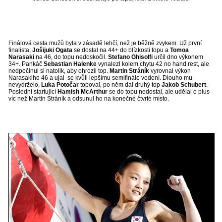
Finálová cesta mužů byla v zásadě lehčí, než je běžně zvykem. Už první
finalista,
Jošijuki Ogata
se dostal na 44+ do blízkosti topu a
Tomoa
Narasaki
na 46, do topu nedoskočil.
Stefano Ghisolfi
určil dno výkonem
34+. Pankáč
Sebastian Halenke
vynalezl kolem chytu 42 no hand rest, ale
nedpočinul si natolik, aby ohrozil top.
Martin Stráník
vyrovnal výkon
Narasakiho 46 a ujal se kvůli lepšímu semifinále vedení. Dlouho mu
nevydrželo,
Luka Potočar
topoval, po něm dal druhý top
Jakob Schubert
.
Poslední startující
Hamish McArthur
se do topu nedostal, ale udělal o plus
víc než Martin Stráník a odsunul ho na konečné čtvrté místo.