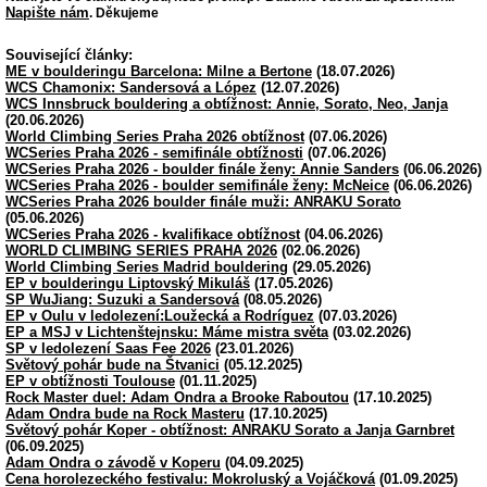
Napište nám
. Děkujeme
Související články:
ME v boulderingu Barcelona: Milne a Bertone
(18.07.2026)
WCS Chamonix: Sandersová a López
(12.07.2026)
WCS Innsbruck bouldering a obtížnost: Annie, Sorato, Neo, Janja
(20.06.2026)
World Climbing Series Praha 2026 obtížnost
(07.06.2026)
WCSeries Praha 2026 - semifinále obtížnosti
(07.06.2026)
WCSeries Praha 2026 - boulder finále ženy: Annie Sanders
(06.06.2026)
WCSeries Praha 2026 - boulder semifinále ženy: McNeice
(06.06.2026)
WCSeries Praha 2026 boulder finále muži: ANRAKU Sorato
(05.06.2026)
WCSeries Praha 2026 - kvalifikace obtížnost
(04.06.2026)
WORLD CLIMBING SERIES PRAHA 2026
(02.06.2026)
World Climbing Series Madrid bouldering
(29.05.2026)
EP v boulderingu Liptovský Mikuláš
(17.05.2026)
SP WuJiang: Suzuki a Sandersová
(08.05.2026)
EP v Oulu v ledolezení:Loužecká a Rodríguez
(07.03.2026)
EP a MSJ v Lichtenštejnsku: Máme mistra světa
(03.02.2026)
SP v ledolezení Saas Fee 2026
(23.01.2026)
Světový pohár bude na Štvanici
(05.12.2025)
EP v obtížnosti Toulouse
(01.11.2025)
Rock Master duel: Adam Ondra a Brooke Raboutou
(17.10.2025)
Adam Ondra bude na Rock Masteru
(17.10.2025)
Světový pohár Koper - obtížnost: ANRAKU Sorato a Janja Garnbret
(06.09.2025)
Adam Ondra o závodě v Koperu
(04.09.2025)
Cena horolezeckého festivalu: Mokroluský a Vojáčková
(01.09.2025)