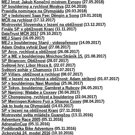
MEJ Imst: Jakub Konečný mistrem Evropy
(27.05.2018)
SP bouldering a rychlost Moskva
(22.04.2018)
Pravidla nominace na Olympiádu
(20.03.2018)
SP v ledolezení Saas Fee: Děngin a Song
(19.01.2018)
MČR na rychlost
(17.12.2017)
Mistrovství Slovenska v lezení na obtížnost
(13.12.2017)
Finále SP v obtížnosti Kranj
(11.11.2017)
DataTrust MČR 2017
(29.10.2017)
MEJ Slaný
(16.09.2017)
MEJ v boulderingu Slaný - videopřenosy
(14.09.2017)
Adam Ondra vyhrál Duel
(27.08.2017)
SP Arco, rychlost a obtížnost
(26.08.2017)
SP a ME v boulderingu Mnichov:Stráník 15.
(21.08.2017)
SP Briancon: Obtížnost
(28.07.2017)
Světové hry: Libor Hroza 8.
(22.07.2017)
Světový pohár v Chamonix
(13.07.2017)
SP Villars, obtížnost a rychlost
(08.07.2017)
ME v lezení na rychlost a obtížnost: Adam stríbrný
(01.07.2017)
SP v boulderingu Navi Mumbai
(25.06.2017)
SP Tokyo, bouldering: Garnbret a Rubcov
(06.05.2017)
SP Nanjing: Watabe a Coxsey
(30.04.2017)
SP Chongquing, rychlost a bouldering
(22.04.2017)
SP Meiringen:Kokoro Fuji a Shauna Coxey
(08.04.2017)
Jak to bude na Olympiádě
(14.03.2017)
SP v lezení na obtížnost Kranj
(27.11.2016)
Mistrovství světa mládeže Guangžou
(13.11.2016)
Adventure Race 2005
(05.11.2016)
AdrenalinCup
(05.11.2016)
Poděbradka Bike Adventure
(05.11.2016)
Jickovická 24, model 2016
(10.10.2016)