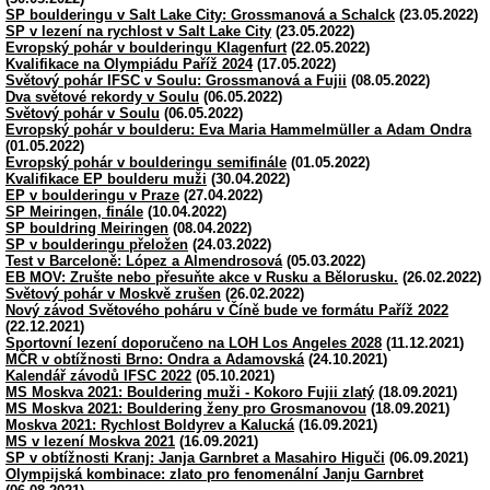
SP boulderingu v Salt Lake City: Grossmanová a Schalck
(23.05.2022)
SP v lezení na rychlost v Salt Lake City
(23.05.2022)
Evropský pohár v boulderingu Klagenfurt
(22.05.2022)
Kvalifikace na Olympiádu Paříž 2024
(17.05.2022)
Světový pohár IFSC v Soulu: Grossmanová a Fujii
(08.05.2022)
Dva světové rekordy v Soulu
(06.05.2022)
Světový pohár v Soulu
(06.05.2022)
Evropský pohár v boulderu: Eva Maria Hammelmüller a Adam Ondra
(01.05.2022)
Evropský pohár v boulderingu semifinále
(01.05.2022)
Kvalifikace EP boulderu muži
(30.04.2022)
EP v boulderingu v Praze
(27.04.2022)
SP Meiringen, finále
(10.04.2022)
SP bouldring Meiringen
(08.04.2022)
SP v boulderingu přeložen
(24.03.2022)
Test v Barceloně: López a Almendrosová
(05.03.2022)
EB MOV: Zrušte nebo přesuňte akce v Rusku a Bělorusku.
(26.02.2022)
Světový pohár v Moskvě zrušen
(26.02.2022)
Nový závod Světového poháru v Číně bude ve formátu Paříž 2022
(22.12.2021)
Sportovní lezení doporučeno na LOH Los Angeles 2028
(11.12.2021)
MČR v obtížnosti Brno: Ondra a Adamovská
(24.10.2021)
Kalendář závodů IFSC 2022
(05.10.2021)
MS Moskva 2021: Bouldering muži - Kokoro Fujii zlatý
(18.09.2021)
MS Moskva 2021: Bouldering ženy pro Grosmanovou
(18.09.2021)
Moskva 2021: Rychlost Boldyrev a Kalucká
(16.09.2021)
MS v lezení Moskva 2021
(16.09.2021)
SP v obtížnosti Kranj: Janja Garnbret a Masahiro Higuči
(06.09.2021)
Olympijská kombinace: zlato pro fenomenální Janju Garnbret