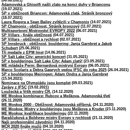
(06.08.2021)
Adamovská a Ghisolfi našli zlato na konci duhy v Brianconu
(19.07.2021)
SP v obtížnosti Briancon: Adamovská zlatá, Stráník bronzový
(18.07.2021)
Laura Rogora a Sean Bailey zvítězili v Chamonix
(14.07.2021)
SP Chamonix - obtížnost, Stráník bronzový
(11.07.2021)
Multisportovní Mistrovství EVROPY 2022
(06.07.2021)
SP Villars - finále obtížnosti
(04.07.2021)
SP Villars - obtížnost a rychlost
(02.07.2021)
SP Innsbruck - obtížnost, bouldering: Janja Garnbret a Jakob
Schubert
(25.06.2021)
Tři medaile z EPM Imst
(14.06.2021)
SP Salt Lake City: americký koncert
(31.05.2021)
SP v boulderingu Salt Lake City: Adam zlatý!
(23.05.2021)
ME mládeže Perm: Bernardová mistryní Evropy
(06.05.2021)
Marco Scolaris a Debra Gawrych vedou IFSC do roku 2025
(26.04.2021)
SP v boulderingu Meiringen: Adam Ondra a Janja Garnbret
(15.04.2021)
Nominace na Olympiádu jsou komplet
(09.03.2021)
Zprávy z IFSC
(19.02.2021)
Loužecká a Vrtík mistry ČR.
(14.12.2020)
ME Moskva kombinace: Rubcov a Meškova, Adamovská třetí
(26.11.2020)
ME Moskva 2000 - Obtížnost: Adamovská stříbrná.
(24.11.2020)
ME Moskva: Mistry v boulderingu jsou Meškova a Kruder
(23.11.2020)
ME Moskva: kvalifikace boulderingu
(22.11.2020)
Baraščuková a Boldyrev mistry Evropy v rychlosti
(21.11.2020)
Naši profesionální závodníci
(04.11.2020)
MČR 2020 finále mužů
(04.10.2020)