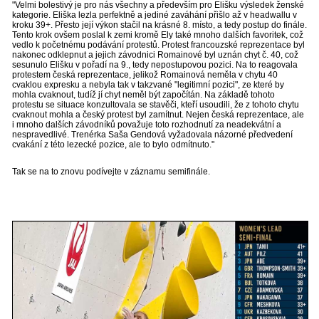
"Velmi bolestivý je pro nás všechny a především pro Elišku výsledek ženské
kategorie. Eliška lezla perfektně a jediné zaváhání přišlo až v headwallu v
kroku 39+. Přesto její výkon stačil na krásné 8. místo, a tedy postup do finále.
Tento krok ovšem poslal k zemi kromě Ely také mnoho dalších favoritek, což
vedlo k početnému podávání protestů. Protest francouzské reprezentace byl
nakonec odklepnut a jejich závodnici Romainové byl uznán chyt č. 40, což
sesunulo Elišku v pořadí na 9., tedy nepostupovou pozici. Na to reagovala
protestem česká reprezentace, jelikož Romainová neměla v chytu 40
cvaklou expresku a nebyla tak v takzvané "legitimní pozici", ze které by
mohla cvaknout, tudíž jí chyt neměl být započítán. Na základě tohoto
protestu se situace konzultovala se stavěči, kteří usoudili, že z tohoto chytu
cvaknout mohla a český protest byl zamítnut. Nejen česká reprezentace, ale
i mnoho dalších závodníků považuje toto rozhodnutí za neadekvátní a
nespravedlivé. Trenérka Saša Gendová vyžadovala názorné předvedení
cvakání z této lezecké pozice, ale to bylo odmítnuto."
Tak se na to znovu podívejte v záznamu semifinále.