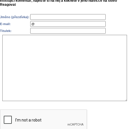
existující komentář, najeďte si na něj a klikněte v jeho hlavičce na slovo
Reagovat
Jméno (přezdívka):
E-mail:
Titulek: