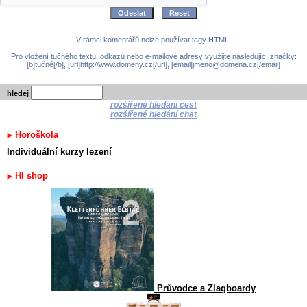
V rámci komentářů nelze používat tagy HTML.
Pro vložení tučného textu, odkazu nebo e-mailové adresy využijte následující značky:
[b]tučné[/b], [url]http://www.domeny.cz[/url], [email]jmeno@domena.cz[/email]
hledej
rozšířené hledání cest
rozšířené hledání chat
Horoškola
Individuální kurzy lezení
HI shop
Průvodce a Zlagboardy