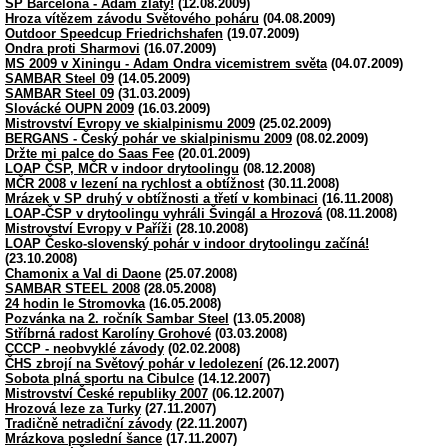
SP Barcelona - Adam zlatý!
(12.08.2009)
Hroza vítězem závodu Světového poháru
(04.08.2009)
Outdoor Speedcup Friedrichshafen
(19.07.2009)
Ondra proti Sharmovi
(16.07.2009)
MS 2009 v Xiningu - Adam Ondra vicemistrem světa
(04.07.2009)
SAMBAR Steel 09
(14.05.2009)
SAMBAR Steel 09
(31.03.2009)
Slovácké OUPN 2009
(16.03.2009)
Mistrovství Evropy ve skialpinismu 2009
(25.02.2009)
BERGANS - Český pohár ve skialpinismu 2009
(08.02.2009)
Držte mi palce do Saas Fee
(20.01.2009)
LOAP ČSP, MČR v indoor drytoolingu
(08.12.2008)
MČR 2008 v lezení na rychlost a obtížnost
(30.11.2008)
Mrázek v SP druhý v obtížnosti a třetí v kombinaci
(16.11.2008)
LOAP-ČSP v drytoolingu vyhráli Švingál a Hrozová
(08.11.2008)
Mistrovství Evropy v Paříži
(28.10.2008)
LOAP Česko-slovenský pohár v indoor drytoolingu začíná!
(23.10.2008)
Chamonix a Val di Daone
(25.07.2008)
SAMBAR STEEL 2008
(28.05.2008)
24 hodin le Stromovka
(16.05.2008)
Pozvánka na 2. ročník Sambar Steel
(13.05.2008)
Stříbrná radost Karolíny Grohové
(03.03.2008)
CCCP - neobvyklé závody
(02.02.2008)
ČHS zbrojí na Světový pohár v ledolezení
(26.12.2007)
Sobota plná sportu na Cibulce
(14.12.2007)
Mistrovství České republiky 2007
(06.12.2007)
Hrozová leze za Turky
(27.11.2007)
Tradičně netradiční závody
(22.11.2007)
Mrázkova poslední šance
(17.11.2007)