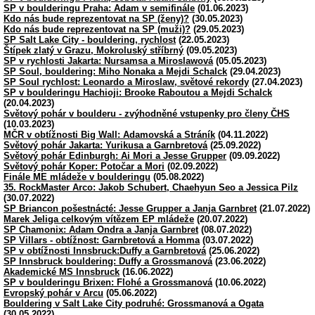
SP v boulderingu Praha: Adam v semifinále
(01.06.2023)
Kdo nás bude reprezentovat na SP (ženy)?
(30.05.2023)
Kdo nás bude reprezentovat na SP (muži)?
(29.05.2023)
SP Salt Lake City - bouldering, rychlost
(22.05.2023)
Štípek zlatý v Grazu, Mokroluský stříbrný
(09.05.2023)
SP v rychlosti Jakarta: Nursamsa a Miroslawová
(05.05.2023)
SP Soul, bouldering: Miho Nonaka a Mejdi Schalck
(29.04.2023)
SP Soul rychlost: Leonardo a Miroslaw, světové rekordy
(27.04.2023)
SP v boulderingu Hachioji: Brooke Raboutou a Mejdi Schalck
(20.04.2023)
Světový pohár v boulderu - zvýhodněné vstupenky pro členy ČHS
(10.03.2023)
MČR v obtížnosti Big Wall: Adamovská a Stráník
(04.11.2022)
Světový pohár Jakarta: Yurikusa a Garnbretová
(25.09.2022)
Světový pohár Edinburgh: Ai Mori a Jesse Grupper
(09.09.2022)
Světový pohár Koper: Potočar a Mori
(02.09.2022)
Finále ME mládeže v boulderingu
(05.08.2022)
35. RockMaster Arco: Jakob Schubert, Chaehyun Seo a Jessica Pilz
(30.07.2022)
SP Briancon pošestnácté: Jesse Grupper a Janja Garnbret
(21.07.2022)
Marek Jeliga celkovým vítězem EP mládeže
(20.07.2022)
SP Chamonix: Adam Ondra a Janja Garnbret
(08.07.2022)
SP Villars - obtížnost: Garnbretová a Homma
(03.07.2022)
SP v obtížnosti Innsbruck:Duffy a Garnbretová
(25.06.2022)
SP Innsbruck bouldering: Duffy a Grossmanová
(23.06.2022)
Akademické MS Innsbruck
(16.06.2022)
SP v boulderingu Brixen: Flohé a Grossmanová
(10.06.2022)
Evropský pohár v Arcu
(05.06.2022)
Bouldering v Salt Lake City podruhé: Grossmanová a Ogata
(30.05.2022)