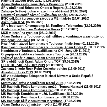
Kalendář závodů IFSC 2021
(03.09.2020)
Adam Ondra zaslouženě zlatý v Brianconu
(23.08.2020)
SP v obtížnosti Briancon: Ondra a Rogora
(21.08.2020)
Zahajuje Světový pohár v lezení ma obtížnost
(19.08.2020)
Upravený kalendář závodů Světového poháru
(28.06.2020)
IFSC odkládá červencové závody a MEmládeže
(24.04.2020)
Akční plán IFSC
(07.04.2020)
SP v ledolezení Cheongsong: M. Tomilov a Tolokonina
(12.01.2020)
Aneta Loužecká 5. na Mistrovství Ruska
(15.12.2019)
MČR v lezení na rychlost
(08.12.2019)
Adam Ondra si z Toulouse odváží stříbro z kombinace a zaslouženou
vstupenku do Tokia
(01.12.2019)
Kvalifikační závod kombinace v Toulouse, finále ženy
(01.12.2019)
Kvalifikační závod kombinace v Toulouse, Adam Ondra 2.
(30.11.2019)
Kombinace v Toulouse, kvalifikace na OH - ženy
(29.11.2019)
Olympijská kvalifikace kombinace v Toulouse
(28.11.2019)
Světový pohár Xiamen: Adam Ondra zlatý
(20.10.2019)
SP v obtížnosti Kranj: Adam Ondra TOP
(29.09.2019)
HUDY DĚTSKÉ ZÁVODY 2019
(22.09.2019)
Záznam: 3. kolo Rock Point Českého poháru
(13.09.2019)
Absolutní Horák 2019
(10.09.2019)
ME v boulderingu Zakopane: Mickael Mawem a Urska Repušič
(07.09.2019)
Mistrovství světa v soutěžním lezení 2019
(27.08.2019)
MS Hachioji: Finále kombinace mužů - Tomoa Narasaki
(21.08.2019)
MS Hachioji: Finále kombinace žen
(20.08.2019)
MS Hachioji: Kombinace mužů, kvalifikace
(18.08.2019)
MS Hachioji: Kvalifikace kombinace žen
(18.08.2019)
MS Hachioji: Kříž vicemistrem v rychlosti
(17.08.2019)
Adam Ondra potřetí mistrem světa
(15.08.2019)