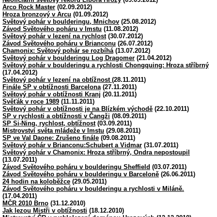
Arco Rock Master
(02.09.2012)
Hroza bronzový v Arcu
(01.09.2012)
Světový pohár v boulderingu, Mnichov
(25.08.2012)
Závod Světového poháru v Imstu
(11.08.2012)
Světový pohár v lezení na rychlost
(30.07.2012)
Závod Světového poháru v Brianconu
(26.07.2012)
Chamonix: Světový pohár se rozbíhá
(13.07.2012)
Světový pohár v boulderingu Log Dragomer
(21.04.2012)
Světový pohár v boulderingu a rychlosti Chongquing: Hroza stříbrný
(17.04.2012)
Světový pohár v lezení na obtížnost
(28.11.2011)
Finále SP v obtížnosti Barcelona
(27.11.2011)
Světový pohár v obtížnosti Kranj
(20.11.2011)
Svěťák v roce 1989
(11.11.2011)
Světový pohár v obtížnosti je na Blízkém východě
(22.10.2011)
SP v rychlosti a obtížnosti v Čangži
(08.09.2011)
SP Si-Ning, rychlost, obtížnost
(03.09.2011)
Mistrovství světa mládeže v Imstu
(29.08.2011)
SP ve Val Daone: Zrušeno finále
(09.08.2011)
Světový pohár v Brianconu:Schubert a Vidmar
(31.07.2011)
Světový pohár v Chamonix: Hroza stříbrný, Ondra nepostoupil
(13.07.2011)
Závod Světového poháru v boulderingu Sheffield
(03.07.2011)
Závod Světového poháru v boulderingu v Barceloně
(26.06.2011)
24 hodin na koloběžce
(29.05.2011)
Závod Světového poháru v boulderingu a rychlosti v Miláně.
(17.04.2011)
MČR 2010 Brno
(31.12.2010)
Jak lezou Mistři v obtížnosti
(18.12.2010)