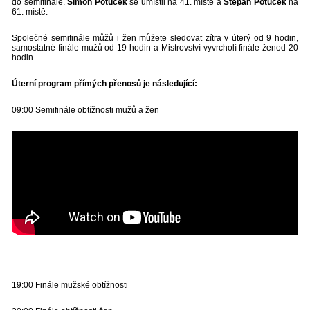
do semifinále.
Šimon Potůček
se umístil na 41. místě a
Štěpán Potůček
na
61. místě.
Společné semifinále můžů i žen můžete sledovat zítra v úterý od 9 hodin,
samostatné finále mužů od 19 hodin a Mistrovství vyvrcholí finále ženod 20
hodin.
Úterní program přímých přenosů je následující:
09:00 Semifinále obtížnosti mužů a žen
19:00 Finále mužské obtížnosti