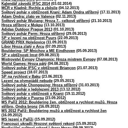
Kalendář závodů IFSC 2014
(03.02.2014)
MČR v Kladně: Rychle a zběsile
(04.12.2013)
Světový pohár v obtížnosti Kranj: Adam Ondra stříbrný
(17.11.2013)
Adam Ondra: zlato ve Valence
(02.11.2013)
Světový pohár Wujiang: Hroza 7., celkově stříbrný
(21.10.2013)
Hroza stříbrný v Mokpu
(13.10.2013)
Adidas Outdoor Prague 2013
(01.10.2013)
Světový pohár Perm: Hroza stříbrný
(29.09.2013)
SP v lezení na obtížnost Puurs
(22.09.2013)
GRAND PRIX Holešovice
(11.09.2013)
Libor Hroza zlatý v Arcu
(07.09.2013)
Bouldering: SP Mnichov a ME Eindhoven
(05.09.2013)
SP v obtížnosti Imst
(09.08.2013)
Mistrovství Evropy Chamonix: Hroza mistrem Evropy
(07.08.2013)
World Games: Hroza pátý
(04.08.2013)
Světový pohár IFSC v obtížnosti Briançon
(21.07.2013)
Speed project
(18.07.2013)
SP na rychlost v Baku
(23.06.2013)
Lezení na olympiádě nebude
(29.05.2013)
Světový pohár Chongquing: Hroza stříbrný
(31.03.2013)
Světový pohár v ledolezení 2013
(13.12.2012)
Světový pohár v obtížnosti v Kranji
(19.11.2012)
Světový pohár v Puursu
(23.09.2012)
MS Paříž 2012: Bouldering žen, obtížnost a rychlost mužů. Hroza
stříbro, Ondra bronz
(16.09.2012)
MS 2012 Paříž: Bouldering mužů a obtížnost a rychlost žen
(16.09.2012)
MS lezení v Paříži
(15.09.2012)
Francouzi ukradli Hrozovi světový rekord
(15.09.2012)
Neoficiální světový rekord Libora Hrozy
(09.09.2012)