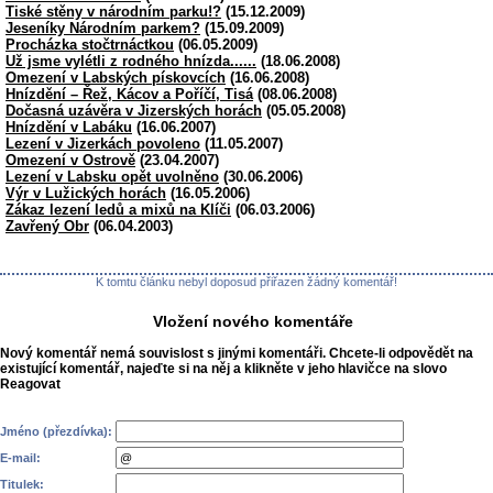
Tiské stěny v národním parku!?
(15.12.2009)
Jeseníky Národním parkem?
(15.09.2009)
Procházka stočtrnáctkou
(06.05.2009)
Už jsme vylétli z rodného hnízda......
(18.06.2008)
Omezení v Labských pískovcích
(16.06.2008)
Hnízdění – Řež, Kácov a Poříčí, Tisá
(08.06.2008)
Dočasná uzávěra v Jizerských horách
(05.05.2008)
Hnízdění v Labáku
(16.06.2007)
Lezení v Jizerkách povoleno
(11.05.2007)
Omezení v Ostrově
(23.04.2007)
Lezení v Labsku opět uvolněno
(30.06.2006)
Výr v Lužických horách
(16.05.2006)
Zákaz lezení ledů a mixů na Klíči
(06.03.2006)
Zavřený Obr
(06.04.2003)
K tomtu článku nebyl doposud přiřazen žádný komentář!
Vložení nového komentáře
Nový komentář nemá souvislost s jinými komentáři. Chcete-li odpovědět na
existující komentář, najeďte si na něj a klikněte v jeho hlavičce na slovo
Reagovat
Jméno (přezdívka):
E-mail:
Titulek: