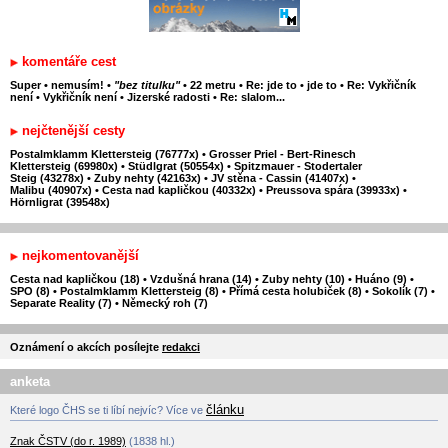
komentáře cest
Super
•
nemusím!
•
"bez titulku"
•
22 metru
•
Re: jde to
•
jde to
•
Re: Vykřičník
není
•
Vykřičník není
•
Jizerské radosti
•
Re: slalom...
nejčtenější cesty
Postalmklamm Klettersteig (76777x)
•
Grosser Priel - Bert-Rinesch
Klettersteig (69980x)
•
Stüdlgrat (50554x)
•
Spitzmauer - Stodertaler
Steig (43278x)
•
Zuby nehty (42163x)
•
JV stěna - Cassin (41407x)
•
Malibu (40907x)
•
Cesta nad kapličkou (40332x)
•
Preussova spára (39933x)
•
Hörnligrat (39548x)
nejkomentovanější
Cesta nad kapličkou (18)
•
Vzdušná hrana (14)
•
Zuby nehty (10)
•
Huáno (9)
•
SPO (8)
•
Postalmklamm Klettersteig (8)
•
Přímá cesta holubiček (8)
•
Sokolík (7)
•
Separate Reality (7)
•
Německý roh (7)
Oznámení o akcích posílejte
redakci
anketa
článku
Které logo ČHS se ti líbí nejvíc? Více ve
Znak ČSTV (do r. 1989)
(1838 hl.)