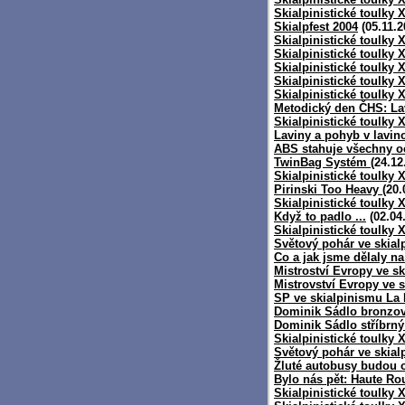
Skialpinistické toulky X
Skialpfest 2004
(05.11.2
Skialpinistické toulky
Skialpinistické toulky 
Skialpinistické toulky 
Skialpinistické toulky 
Skialpinistické toulky 
Metodický den ČHS: La
Skialpinistické toulky 
Laviny a pohyb v lavin
ABS stahuje všechny oc
TwinBag Systém
(24.12
Skialpinistické toulky
Pirinski Too Heavy
(20.
Skialpinistické toulky 
Když to padlo ...
(02.04
Skialpinistické toulky
Světový pohár ve skialp
Co a jak jsme dělaly 
Mistroství Evropy ve s
Mistrovství Evropy ve 
SP ve skialpinismu La P
Dominik Sádlo bronzov
Dominik Sádlo stříbrný
Skialpinistické toulky X
Světový pohár ve skial
Žluté autobusy budou o
Bylo nás pět: Haute Ro
Skialpinistické toulky X