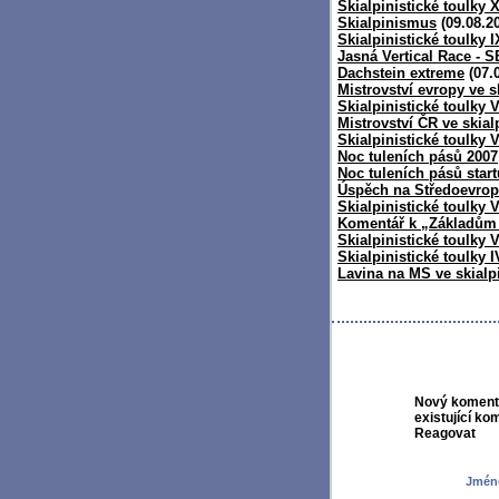
Skialpinistické toulky X
Skialpinismus
(09.08.2
Skialpinistické toulky
Jasná Vertical Race - 
Dachstein extreme
(07.
Mistrovství evropy ve 
Skialpinistické toulky 
Mistrovství ČR ve skia
Skialpinistické toulky V
Noc tuleních pásů 2007
Noc tuleních pásů start
Úspěch na Středoevro
Skialpinistické toulky V
Komentář k „Základům
Skialpinistické toulky V
Skialpinistické toulky 
Lavina na MS ve skial
Nový komentá
existující ko
Reagovat
Jméno