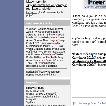
Mapy horyinfo
Tipy na horolezecké pořady v
rozhlase a televizi
Co je ...
glosář horolezeckých
pojmů
O tom, co a jak se dá dě
Kamčatky povyprávět dva p
Kamčatku tak, jak u nás n
nejčtenější články
Čechů a Slováků na Kamčat
V kuloáru Gouter zahynul Pavel
Žofka
•
V Karakoramu zemřel
Jaroslav "Banán" Bánský
•
WCS
Innsbruck bouldering a obtížnost:
Přijďte se tedy podívat, ja
Annie, Sorato, Neo, Janja
•
Nanga
Zapište si do diářů
pondě
Parbat 2026: sundávání pytlů
•
patře.
Skialpinistické toulky LVI. – Prali
•
World Climbing Series Praha 2026
obtížnost
•
WCSeries Praha 2026 -
Některé z českých skialp
semifinále obtížnosti
•
WCSeries
Praha 2026 - boulder finále ženy:
Kamčatka 2012
, skial
Annie Sanders
•
Zemřel Zdeněk
Skialpinistická Kamčat
Teplý
•
ME v boulderingu
Kamčatka 2002
- české
Barcelona: Milne a Bertone
nejčtenější články všech dob
nejlépe hodnocené články
horyinfo
HORYINFO.CZ
ISSN 1802-1093
grafika (c) Eva Jandíková
text a foto (c) autoři článků a
fotografií
Vydává:
[Akt. bodový průměr: 0 / Poč
Ing. Petr Jandík - computer design