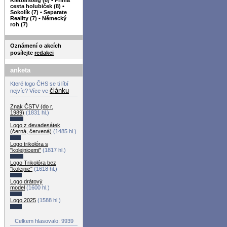
cesta holubiček (8)
•
Sokolík (7)
•
Separate
Reality (7)
•
Německý
roh (7)
Oznámení o akcích
posílejte
redakci
anketa
Které logo ČHS se ti líbí
článku
nejvíc? Více ve
Znak ČSTV (do r.
1989)
(1831 hl.)
Logo z devadesátek
(černá, červená)
(1485 hl.)
Logo trikolóra s
"kolejnicemi"
(1817 hl.)
Logo Trikolóra bez
"kolejnic"
(1618 hl.)
Logo drátový
model
(1600 hl.)
Logo 2025
(1588 hl.)
Celkem hlasovalo: 9939