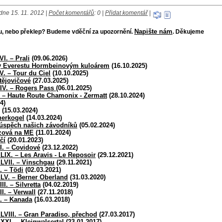
dne 15. 11. 2012 |
Počet komentářů
: 0 |
Přidat komentář
|
Napište nám
bu, nebo překlep? Budeme vděční za upozornění.
. Děkujeme
VI. – Prali
(09.06.2026)
ny Everestu Hormbeinovým kuloárem
(16.10.2025)
V. – Tour du Ciel
(10.10.2025)
tějovičové
(27.03.2025)
LIV. – Rogers Pass
(06.01.2025)
I. – Haute Route Chamonix - Zermatt
(28.10.2024)
4)
(15.03.2024)
nerkogel
(14.03.2024)
 úspěch našich závodníků
(05.02.2024)
zová na ME
(11.01.2024)
čí
(20.01.2023)
LI. – Covidové
(23.12.2022)
XLIX. – Les Aravis - Le Reposoir
(29.12.2021)
XLVII. – Vinschgau
(29.11.2021)
I. – Tödi
(02.03.2021)
XLV. – Berner Oberland
(31.03.2020)
II. – Silvretta
(04.02.2019)
II. – Verwall
(27.11.2018)
L. – Kanada
(16.03.2018)
XLVIII. – Gran Paradiso, přechod
(27.03.2017)
XXXI. – Kleinwalsertal
(23.01.2017)