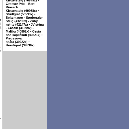
Klettersteig (76749x)
•
Grosser Priel - Bert-
Rinesch
Klettersteig (69968x)
•
Stüdlgrat (50538x)
•
Spitzmauer - Stodertaler
z
Steig (43259x)
•
Zuby
í
nehty (42147x)
•
JV stěna
t
- Cassin (41399x)
•
Malibu (40892x)
•
Cesta
nad kapličkou (40321x)
•
Preussova
spára (39922x)
•
Hörnligrat (39536x)
.
m