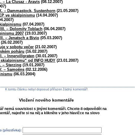
. – La Clusaz - Aravis
(08.12.2007)
007)
 IX. – Dammastock, Sustenhorn
(21.05.2007)
SEP ve skialpinismu
(14.04.2007)
04.2007)
skialpinismu
(07.04.2007)
VIII. – Dolomity Toblach
(06.04.2007)
lpinismu 2007
(19.03.2007)
II. – Jenatsch a Bivio
(05.03.2007)
(26.02.2007)
uje v sobotu večer
(21.02.2007)
pském poháru
(16.02.2007)
I. – Innervillgraten
(30.01.2007)
 skialpinismu“ od INFO HUDY
(23.01.2007)
. – Sterzing
(19.01.2007)
IV. – Samoëns
(02.12.2006)
pinismu
(06.03.2004)
K tomtu článku nebyl doposud přiřazen žádný komentář!
Vložení nového komentáře
ř nemá souvislost s jinými komentáři. Chcete-li odpovědět na
mentář, najeďte si na něj a klikněte v jeho hlavičce na slovo
 (přezdívka):