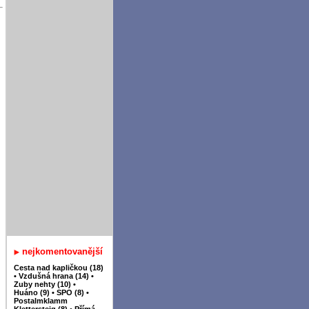
nejkomentovanější
Cesta nad kapličkou (18)
•
Vzdušná hrana (14)
•
Zuby nehty (10)
•
Huáno (9)
•
SPO (8)
•
Postalmklamm
Klettersteig (8)
•
Přímá