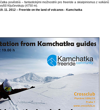
mčatka pověstná – fantastickými možnostmi pro freeride a skialpinismus z vulkánů
vyšší Ključevskuju (4750 m).
9. 11. 2012 – Freeride on the land of volcanos - Kamchatka