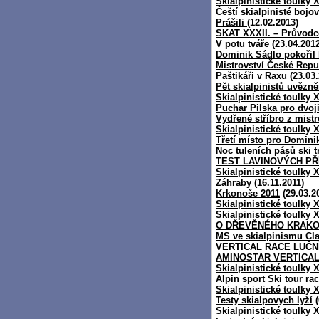
Skialpinistické toulky 
Čeští skialpinisté bojov
Prášili
(12.02.2013)
SKAT XXXII. – Průvodc
V potu tváře
(23.04.2012
Dominik Sádlo pokořil 
Mistrovství České Repub
Paštikáři v Raxu
(23.03.
Pět skialpinistů uvězn
Skialpinistické toulky 
Puchar Pilska pro dvoji
Vydřené stříbro z mist
Skialpinistické toulky 
Třetí místo pro Domini
Noc tuleních pásů ski t
TEST LAVINOVÝCH PŘ
Skialpinistické toulky 
Záhraby
(16.11.2011)
Krkonoše 2011
(29.03.2
Skialpinistické toulky XX
Skialpinistické toulky 
O DŘEVĚNÉHO KRAK
MS ve skialpinismu Cla
VERTICAL RACE LUČN
AMINOSTAR VERTICA
Skialpinistické toulky 
Alpin sport Ski tour ra
Skialpinistické toulky X
Testy skialpovych lyží
(
Skialpinistické toulky 