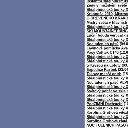
Instantní skialpinismu
Ženy v mužském světě
Skialpinistické toulky 
Krkonoše 2010, Mistrov
O DŘEVĚNÉHO KRAKONO
Mistry světa v hlavních 
Skialpinistické toulky 
SKI MOUNTAINEERIN
Luční bouda vertical - 
Skialpinistické toulky X
Noc tuleních pásů
(04.0
Lavinová pomůcka Aval
Pásy Colltex CT40
(12.0
Skialpinistické toulky 
Skialpinistické toulky 
S Krysou na Lofoty
(09.
Expedice Kazbek
(23.04
Takový menší odtrh
(15
Skialpinistické toulky 
Noc tuleních pásů AL
Skialpinistické toulky X
Světový pohár ve skia
Skialpinistické toulky X
Skialpinistické toulky 
PodZIMNÍ Dachstein
(10
Skialpinistické toulky 
Karolína Grohová vítě
Skialpinistické toulky X
Karolína Grohová zlat
NOC TULENÍCH PÁSŮ 