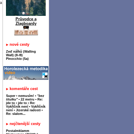
 a
Průvodce a
Zlagboardy
nové cesty
Zeď nářků (Walling
Wall) (8-/8)
Pinocchio (5a)
komentáře cest
Super
•
nemusím!
•
"bez
titulku"
•
22 metru
•
Re:
jde to
•
jde to
•
Re:
Vykřičník není
•
Vykřičník
není
•
Jizerské radosti
•
Re: slalom...
nejčtenější cesty
Postalmklamm