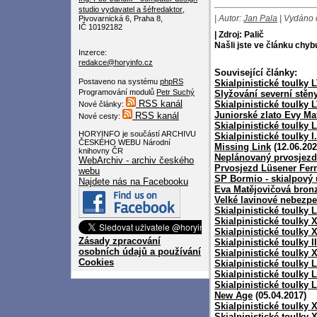
studio
vydavatel a šéfredaktor
,
| Autor:
Jan Pala
| Vydáno 
Pivovarnická 6, Praha 8,
IČ 10192182
| Zdroj: Palič
Našli jste ve článku chy
Inzerce:
redakce@horyinfo.cz
Související články:
Postaveno na systému
phpRS
Skialpinistické toulky L
Programování modulů
Petr Suchý
Slyžování severní stě
RSS kanál
Skialpinistické toulky L
Nové články:
Juniorské zlato Evy Ma
RSS kanál
Nové cesty:
Skialpinistické toulky 
HORYINFO je součástí ARCHIVU
Skialpinistické toulky 
ČESKÉHO WEBU Národní
Missing Link
(12.06.202
knihovny ČR
Neplánovaný prvosjezd
WebArchiv - archiv českého
Prvosjezd Lüsener Fer
webu
SP Bormio - skialpový
Najdete nás na Facebooku
Eva Matějovičová bron
Velké lavinové nebezpe
Skialpinistické toulky 
Skialpinistické toulky 
Skialpinistické toulky 
Zásady zpracování
Skialpinistické toulky I
osobních údajů a používání
Skialpinistické toulky 
Cookies
Skialpinistické toulky LI
Skialpinistické toulky L
Skialpinistické toulky 
New Age
(05.04.2017)
Skialpinistické toulky 
Skialpinistické toulky 