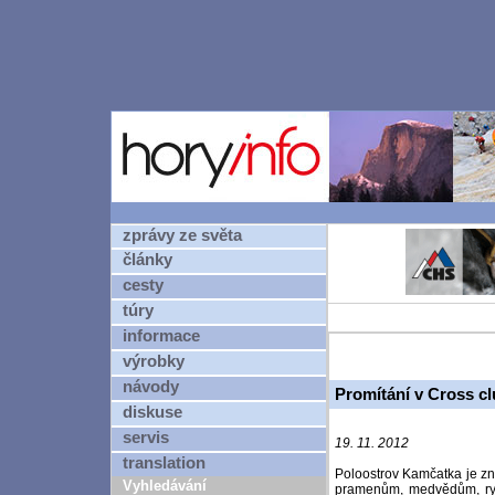
zprávy ze světa
články
cesty
túry
informace
výrobky
návody
Promítání v Cross c
diskuse
servis
19. 11. 2012
translation
Poloostrov Kamčatka je zn
Vyhledávání
pramenům, medvědům, ryb