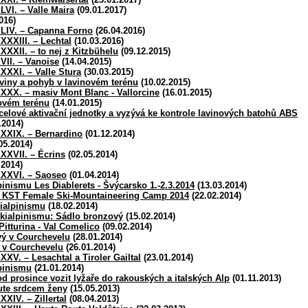
LVI. – Valle Maira
(09.01.2017)
016)
 XLIV. – Capanna Forno
(26.04.2016)
XXXXIII. – Lechtal
(10.03.2016)
XXXXII. – to nej z Kitzbühelu
(09.12.2015)
XVII. – Vanoise
(14.04.2015)
XXXXI. – Valle Stura
(30.03.2015)
viny a pohyb v lavinovém terénu
(10.02.2015)
XXXX. – masiv Mont Blanc - Vallorcine
(16.01.2015)
ovém terénu
(14.01.2015)
elové aktivační jednotky a vyzývá ke kontrole lavinových batohů ABS
.2014)
 XXXIX. – Bernardino
(01.12.2014)
05.2014)
XXXVII. – Écrins
(02.05.2014)
.2014)
 XXXVI. – Saoseo
(01.04.2014)
inismu Les Diablerets - Švýcarsko 1.-2.3.2014
(13.03.2014)
na KST Female Ski-Mountaineering Camp 2014
(22.02.2014)
kialpinismu
(18.02.2014)
skialpinismu: Sádlo bronzový
(15.02.2014)
itturina - Val Comelico
(09.02.2014)
ý v Courchevelu
(28.01.2014)
 v Courchevelu
(26.01.2014)
XXV. – Lesachtal a Tiroler Gailtal
(23.01.2014)
pinismu
(21.01.2014)
d prosince vozit lyžaře do rakouských a italských Alp
(01.11.2013)
ute srdcem ženy
(15.05.2013)
XXIV. – Zillertal
(08.04.2013)