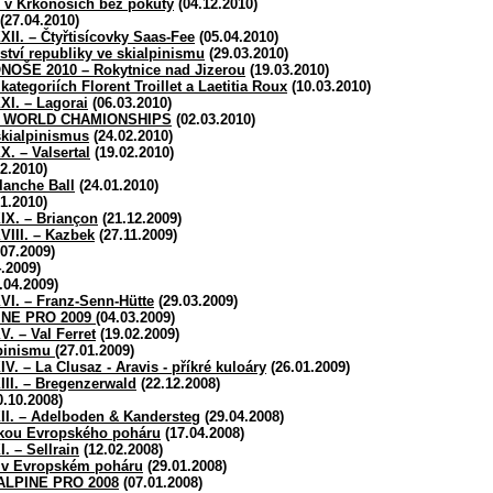
s v Krkonoších bez pokuty
(04.12.2010)
(27.04.2010)
XXII. – Čtyřtisícovky Saas-Fee
(05.04.2010)
ství republiky ve skialpinismu
(29.03.2010)
ŠE 2010 – Rokytnice nad Jizerou
(19.03.2010)
kategoriích Florent Troillet a Laetitia Roux
(10.03.2010)
XXI. – Lagorai
(06.03.2010)
G WORLD CHAMIONSHIPS
(02.03.2010)
skialpinismus
(24.02.2010)
X. – Valsertal
(19.02.2010)
2.2010)
anche Ball
(24.01.2010)
1.2010)
XIX. – Briançon
(21.12.2009)
XVIII. – Kazbek
(27.11.2009)
07.2009)
.2009)
.04.2009)
XVI. – Franz-Senn-Hütte
(29.03.2009)
PINE PRO 2009
(04.03.2009)
V. – Val Ferret
(19.02.2009)
lpinismu
(27.01.2009)
IV. – La Clusaz - Aravis - příkré kuloáry
(26.01.2009)
XIII. – Bregenzerwald
(22.12.2008)
.10.2008)
XII. – Adelboden & Kandersteg
(29.04.2008)
zkou Evropského poháru
(17.04.2008)
I. – Sellrain
(12.02.2008)
á v Evropském poháru
(29.01.2008)
ALPINE PRO 2008
(07.01.2008)