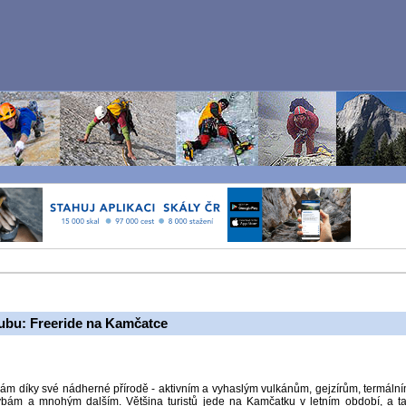
lubu: Freeride na Kamčatce
ám díky své nádherné přírodě - aktivním a vyhaslým vulkánům, gejzírům, termáln
ám a mnohým dalším. Většina turistů jede na Kamčatku v letním období, a t