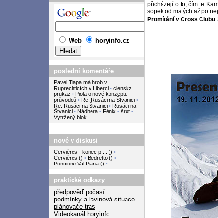
přicházejí o to, čím je Ka
sopek od malých až po nej
Promítání v Cross Clubu 1
Web
horyinfo.cz
poslední komentáře
Pavel Tlapa má hrob v
Ruprechticích v Liberci
•
clenskz
prukaz
•
Piola o nové konzeptu
průvodců
•
Re: Rusáci na Štvanici
•
Re: Rusáci na Štvanici
•
Rusáci na
Štvanici
•
Nádhera
•
Fénix
•
šrot
•
Vytržený blok
nové v diskusi
Cervières - konec p ...
(
)
•
Cervières
(
)
•
Bedretto
(
)
•
Poncione Val Piana
(
)
•
praktické odkazy
předpověď počasí
podmínky a lavinová situace
plánovače tras
Videokanál horyinfo