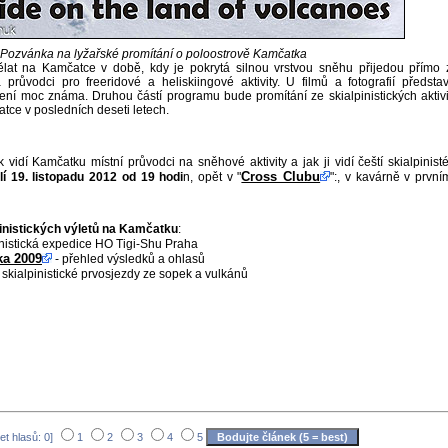
Pozvánka na lyžařské promítání o poloostrově Kamčatka
lat na Kamčatce v době, kdy je pokrytá silnou vrstvou sněhu přijedou přímo 
růvodci pro freeridové a heliskiingové aktivity. U filmů a fotografií představ
ení moc známa. Druhou částí programu bude promítání ze skialpinistických aktivi
ce v posledních deseti letech.
k vidí Kamčatku místní průvodci na sněhové aktivity a jak ji vidí čeští skialpinisté
Cross Clubu
lí 19. listopadu 2012 od 19 hodi
n, opět v "
":, v kavárně v první
inistických výletů na Kamčatku
:
pinistická expedice HO Tigi-Shu Praha
ka 2009
- přehled výsledků a ohlasů
 skialpinistické prvosjezdy ze sopek a vulkánů
et hlasů: 0]
1
2
3
4
5