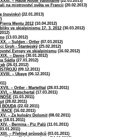
XXXIII. – Haute Route Valdôtaine
(22.03.2013)
ali na mistrovství světa ve Francii
(20.02.2013)
e (novinky)
(22.01.2013)
)
Pierra Mentu 2012
(10.04.2012)
liky ve skialpinismu 17. 3. 2012
(30.03.2012)
2012)
ěno
(13.03.2012)
XXX. – Sulden - Ortler
(07.03.2012)
ci Groh - Štantejský
(25.02.2012)
rovství Evropy ve skialpinismu
(16.02.2012)
XXIX. – Davos
(30.01.2012)
ka Sádla
(27.01.2012)
rab
(26.01.2012)
ÍSTROJŮ
(09.12.2011)
XXVIII. – Ubaye
(06.12.2011)
011)
VII. – Ortler - Martelltal
(28.03.2011)
XXVI. – Matschertal
(17.03.2011)
ONOŠE
(11.03.2011)
ut
(28.02.2011)
Í BOUDA
(22.02.2011)
L RACE
(16.02.2011)
XXV. – Za kuloáry Dolomit
(08.02.2011)
ce
(18.01.2011)
XIV. - Bernina - Piz Palü
(11.01.2011)
03.01.2011)
XXIII. – Přehled průvodců
(03.01.2011)