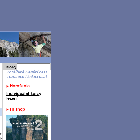
hledej
rozšířené hledání cest
rozšířené hledání chat
Horoškola
Individuální kurzy
lezení
HI shop
ím
ak