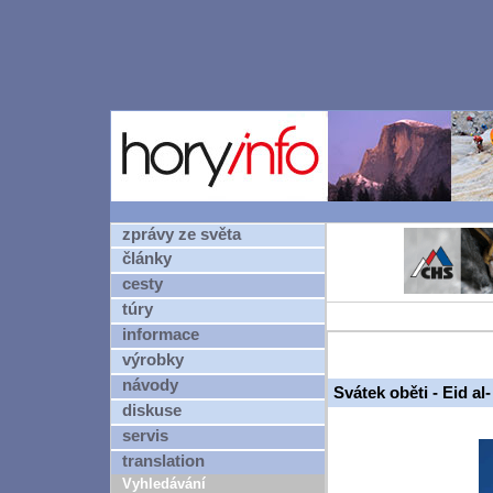
zprávy ze světa
články
cesty
túry
informace
výrobky
návody
Svátek oběti - Eid a
diskuse
servis
translation
Vyhledávání