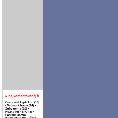
nejkomentovanější
Cesta nad kapličkou (18)
•
Vzdušná hrana (14)
•
Zuby nehty (10)
•
Huáno (9)
•
SPO (8)
•
Postalmklamm
Klettersteig (8)
•
Přímá