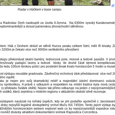
Radar s Háčkem v base campu
a Radoslav Groh nastoupili za úsvitu 6.června. Na 6300m vysoký Karakoramsk
t nejdominantnější a dosud panenskou jihovýchodní stěněnou
lem. Hák z Grohem strávil ve stěně Hunza peaku celkem 5dní, měli tři bivaky. Z
e 3200m je čekalo více než 3000m vertikálního převýšení.
upu překonávat skalní bariéry, ledovcová pole, mixové a ledové pasáže. V prvn
hrožovaly padající laviny a ledové bloky. Ve druhé části strmost komplikoval
do ledu 100cm širokou polici pro poslední bivak trvalo horolezcům 5 hodin a musel
nost výstupu neustále gradovala. Závěrečný vrcholový útok představoval více než 2
ého vypětí.
u je nejen pro svůj dramatický reliéf a majestátní údolní dominanci svázá
ou symbolikou. A právě s odkazem a respektem na místní tradice byla nová cest
(v překladu Svátek oběti). Název tak přímo odkazuje na jeden z nejvýznamnějšíc
svátků, který zejména v místním regionu v aktuálním období silně rezonuje.
ýstupem navázali na loňský úspěch, kdy se jim podařilo společně s Jaroslave
 doby nejvyšší legálně dostupitelný vrchol Muču Kiš 7450m. Tento jejich výstup by
tižnějším horolezeckým webem explorel web co by nejvýznamnější expedice rok
l rovněž divácky atraktivní dokumentární snímek Rapsodica Corcontica.