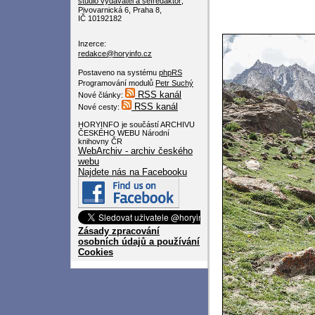
studio
vydavatel a šéfredaktor
,
Pivovarnická 6, Praha 8,
IČ 10192182
Inzerce:
redakce@horyinfo.cz
Postaveno na systému
phpRS
Programování modulů
Petr Suchý
RSS kanál
Nové články:
RSS kanál
Nové cesty:
HORYINFO je součástí ARCHIVU
ČESKÉHO WEBU Národní
knihovny ČR
WebArchiv - archiv českého
webu
Najdete nás na Facebooku
Zásady zpracování
osobních údajů a používání
Cookies