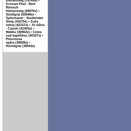
Klettersteig (76769x)
•
Grosser Priel - Bert-
Rinesch
Klettersteig (69976x)
•
Stüdlgrat (50548x)
•
Spitzmauer - Stodertaler
Steig (43270x)
•
Zuby
nehty (42157x)
•
JV stěna
- Cassin (41403x)
•
Malibu (40902x)
•
Cesta
nad kapličkou (40327x)
•
Preussova
spára (39928x)
•
Hörnligrat (39543x)