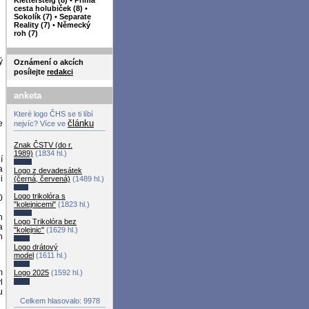
cesta holubiček (8)
•
Sokolík (7)
•
Separate
Reality (7)
•
Německý
roh (7)
ý
Oznámení o akcích
posílejte
redakci
anketa
Které logo ČHS se ti líbí
článku
e
nejvíc? Více ve
Znak ČSTV (do r.
1989)
(1834 hl.)
í
a
Logo z devadesátek
i
(černá, červená)
(1489 hl.)
Logo trikolóra s
0
"kolejnicemi"
(1823 hl.)
n
Logo Trikolóra bez
a
"kolejnic"
(1629 hl.)
h
Logo drátový
model
(1611 hl.)
m
Logo 2025
(1592 hl.)
l
u
Celkem hlasovalo: 9978