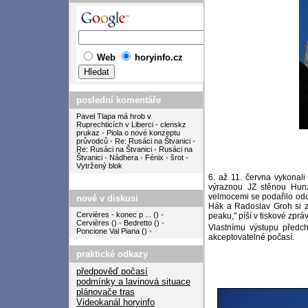
Web
horyinfo.cz
poslední komentáře
Pavel Tlapa má hrob v
Ruprechticích v Liberci
•
clenskz
prukaz
•
Piola o nové konzeptu
průvodců
•
Re: Rusáci na Štvanici
•
Re: Rusáci na Štvanici
•
Rusáci na
Štvanici
•
Nádhera
•
Fénix
•
šrot
•
Vytržený blok
6. až 11. června vykona
výraznou JZ stěnou Hunz
velmocemi se podařilo odc
nové v diskusi
Hák a Radoslav Groh si za
Cervières - konec p ...
(
)
•
peaku," píší v tiskové zprá
Cervières
(
)
•
Bedretto
(
)
•
Vlastnímu výstupu předch
Poncione Val Piana
(
)
•
akceptovatelné počasí.
praktické odkazy
předpověď počasí
podmínky a lavinová situace
plánovače tras
Videokanál horyinfo