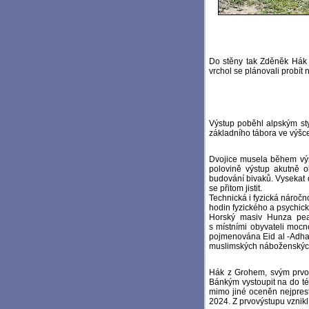
Do stěny tak Zděněk Hák 
vrchol se plánovali probí
Výstup poběhl alpským sty
základního tábora ve výšc
Dvojice musela během výst
polovině výstup akutně o
budování bivaků. Vysekat 
se přitom jistit.
Technická i fyzická nároč
hodin fyzického a psychick
Horský masiv Hunza peak
s místními obyvateli mocn
pojmenována Eid al -Adha 
muslimských náboženských 
Hák z Grohem, svým prvov
Bánkým vystoupit na do té
mimo jiné oceněn nejpres
2024. Z prvovýstupu vznik