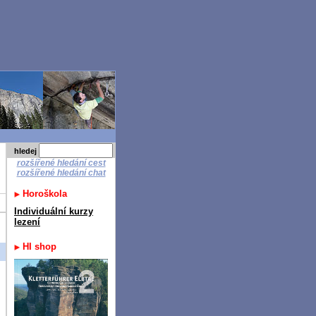
hledej
rozšířené hledání cest
rozšířené hledání chat
Horoškola
Individuální kurzy
lezení
HI shop