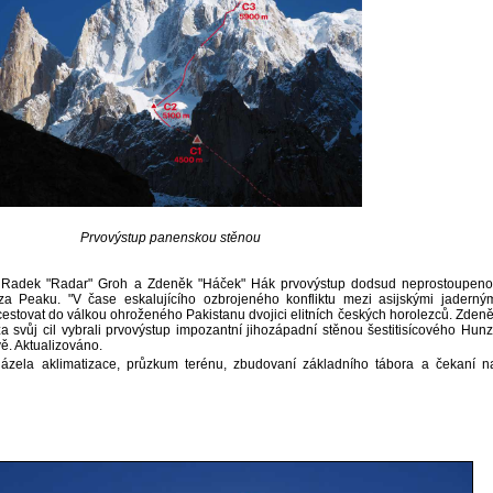
Prvovýstup panenskou stěnou
li Radek "Radar" Groh a Zdeněk "Háček" Hák prvovýstup dodsud neprostoupen
a Peaku. "V čase eskalujícího ozbrojeného konfliktu mezi asijskými jaderný
estovat do válkou ohroženého Pakistanu dvojici elitních českých horolezců. Zden
 svůj cil vybrali prvovýstup impozantní jihozápadní stěnou šestitisícového Hun
vě. Aktualizováno.
ázela aklimatizace, průzkum terénu, zbudovaní základního tábora a čekaní n