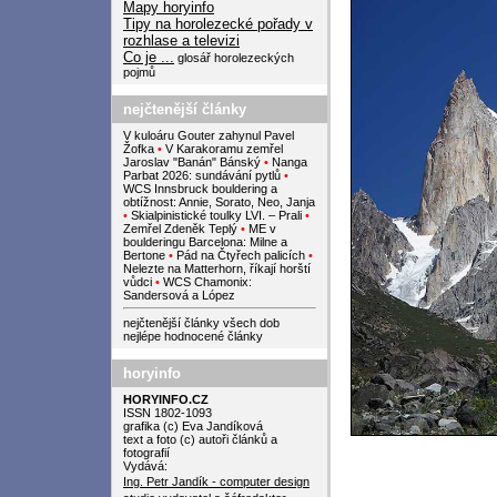
Mapy horyinfo
Tipy na horolezecké pořady v
rozhlase a televizi
Co je ...
glosář horolezeckých
pojmů
nejčtenější články
V kuloáru Gouter zahynul Pavel
Žofka
•
V Karakoramu zemřel
Jaroslav "Banán" Bánský
•
Nanga
Parbat 2026: sundávání pytlů
•
WCS Innsbruck bouldering a
obtížnost: Annie, Sorato, Neo, Janja
•
Skialpinistické toulky LVI. – Prali
•
Zemřel Zdeněk Teplý
•
ME v
boulderingu Barcelona: Milne a
Bertone
•
Pád na Čtyřech palicích
•
Nelezte na Matterhorn, říkají horští
vůdci
•
WCS Chamonix:
Sandersová a López
nejčtenější články všech dob
nejlépe hodnocené články
horyinfo
HORYINFO.CZ
ISSN 1802-1093
grafika (c) Eva Jandíková
text a foto (c) autoři článků a
fotografií
Vydává:
Ing. Petr Jandík - computer design