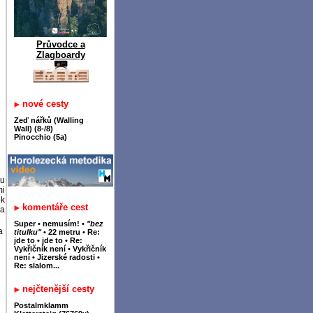
Průvodce a
Zlagboardy
nové cesty
Zeď nářků (Walling
Wall) (8-/8)
Pinocchio (5a)
ou
mi
ěk
komentáře cest
za
Super
•
nemusím!
•
"bez
a
titulku"
•
22 metru
•
Re:
jde to
•
jde to
•
Re:
Vykřičník není
•
Vykřičník
není
•
Jizerské radosti
•
Re: slalom...
nejčtenější cesty
Postalmklamm