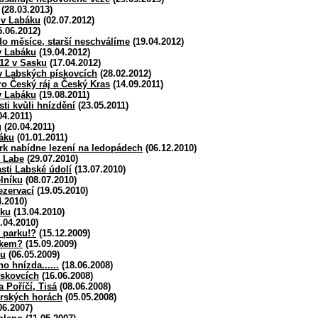
(28.03.2013)
 v Labáku
(02.07.2012)
.06.2012)
o měsíce, starší neschválíme
(19.04.2012)
v Labáku
(19.04.2012)
012 v Sasku
(17.04.2012)
 v Labských pískovcích
(28.02.2012)
ro Český ráj a Český Kras
(14.09.2011)
v Labáku
(19.08.2011)
ti kvůli hnízdění
(23.05.2011)
04.2011)
u
(20.04.2011)
áku
(01.01.2011)
rk nabídne lezení na ledopádech
(06.12.2010)
h Labe
(29.07.2010)
sti Labské údolí
(13.07.2010)
lníku
(08.07.2010)
ezervací
(19.05.2010)
.2010)
sku
(13.04.2010)
.04.2010)
 parku!?
(15.12.2009)
rkem?
(15.09.2009)
ou
(06.05.2009)
o hnízda......
(18.06.2008)
skovcích
(16.06.2008)
 Poříčí, Tisá
(08.06.2008)
erských horách
(05.05.2008)
06.2007)