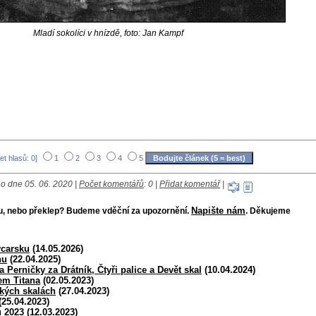
Mladí sokolíci v hnízdě, foto: Jan Kampf
et hlasů: 0]
1
2
3
4
5
o dne 05. 06. 2020 |
Počet komentářů
: 0 |
Přidat komentář
|
Napište nám
bu, nebo překlep? Budeme vděční za upozornění.
. Děkujeme
ýcarsku
(14.05.2026)
nu
(22.04.2025)
a Perničky za Drátník, Čtyři palice a Devět skal
(10.04.2024)
lem Titana
(02.05.2023)
kých skalách
(27.04.2023)
(25.04.2023)
u 2023
(12.03.2023)