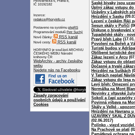
Pivovarnická 6, Praha 8,
Saské bivaky jsou uza
IČ 10192182
Úplný zákaz vstupu do 
Uzávěry v Labských pí
Inzerce:
Hnízdění v Sasku
(09.0
redakce@horyinfo.cz
Lezení v českém Ráji p
Sesun skály v Poříčí
(0
Postaveno na systému
phpRS
Diskuse o bivakování 
Programování modulů
Petr Suchý
Tupadelské skály - nov
RSS kanál
Nové články:
Pravý břeh Labe
(17.01
RSS kanál
Nové cesty:
Povolení na Bořeň a V
Turisté budou v Adršpa
HORYINFO je součástí ARCHIVU
Oblíbené turistické dest
ČESKÉHO WEBU Národní
Zákaz lezení v Arcu
(07
knihovny ČR
WebArchiv - archiv českého
Zákaz vstupu do oblas
webu
Dočasné a trvalé zákaz
Najdete nás na Facebooku
Hnizdění na Suškách
(0
V Tatrách neplatí Návšt
Zákaz vstupu do lesa 
Levý břeh: Omezení pr
Normálka na Mont Bla
Novinky z vltavské žuly
Zásady zpracování
Sokolí a čapí uzavírky
osobních údajů a používání
Povinná výbava na Mon
Cookies
Skály u Velké - upozor
Hnízdění na Havranu u
UZAVÍRKY SKAL Z DŮ
(02.06.2017)
Polínko - vjezd vozidel
Na Prachově se platí
(0
Památková ochrana na