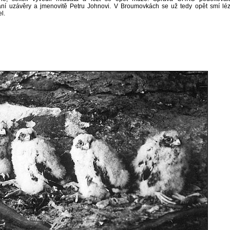
ní uzávěry a jmenovitě Petru Johnovi. V Broumovkách se už tedy opět smí léz
l.