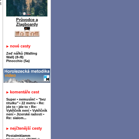
t
Průvodce a
Zlagboardy
nové cesty
Zeď nářků (Walling
Wall) (8-/8)
Pinocchio (5a)
komentáře cest
Super
•
nemusím!
•
"bez
titulku"
•
22 metru
•
Re:
jde to
•
jde to
•
Re:
Vykřičník není
•
Vykřičník
není
•
Jizerské radosti
•
Re: slalom...
nejčtenější cesty
Postalmklamm