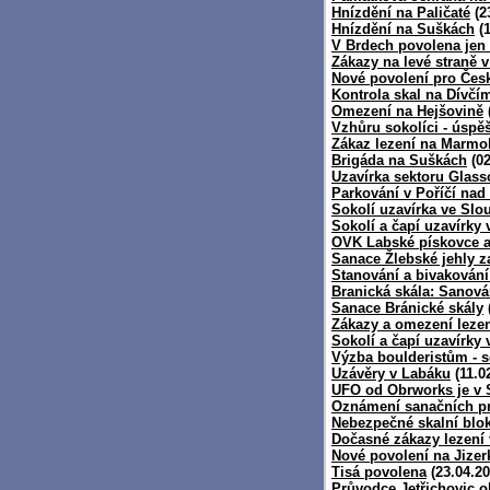
Hnízdění na Paličaté
(2
Hnízdění na Suškách
(1
V Brdech povolena jen 
Zákazy na levé straně v
Nové povolení pro Čes
Kontrola skal na Dívčí
Omezení na Hejšovině
Vzhůru sokolíci - úspě
Zákaz lezení na Marmo
Brigáda na Suškách
(02
Uzavírka sektoru Glass
Parkování v Poříčí na
Sokolí uzavírka ve Slo
Sokolí a čapí uzavírky
OVK Labské pískovce a
Sanace Žlebské jehly z
Stanování a bivakován
Branická skála: Sanov
Sanace Bránické skály
Zákazy a omezení leze
Sokolí a čapí uzavírky
Výzba boulderistům - s
Uzávěry v Labáku
(11.0
UFO od Obrworks je v 
Oznámení sanačních pr
Nebezpečné skalní blo
Dočasné zákazy lezení
Nové povolení na Jize
Tisá povolena
(23.04.20
Průvodce Jetřichovic 