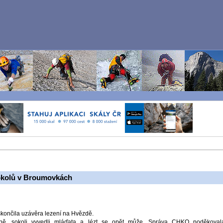
okolů v Broumovkách
končila uzávěra lezení na Hvězdě.
šně, sokoli vyvedli mláďata a lézt se opět může. Správa CHKO poděkoval