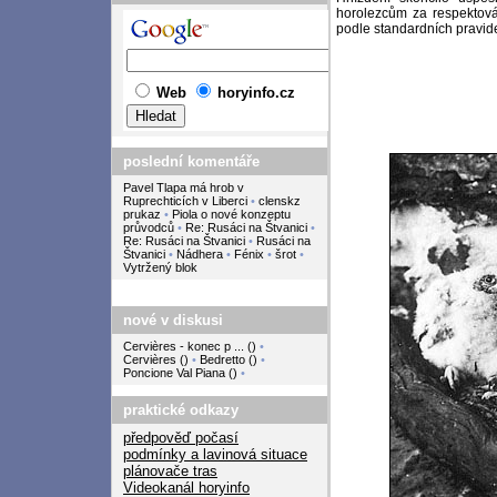
horolezcům za respektová
podle standardních pravide
Web
horyinfo.cz
poslední komentáře
Pavel Tlapa má hrob v
Ruprechticích v Liberci
•
clenskz
prukaz
•
Piola o nové konzeptu
průvodců
•
Re: Rusáci na Štvanici
•
Re: Rusáci na Štvanici
•
Rusáci na
Štvanici
•
Nádhera
•
Fénix
•
šrot
•
Vytržený blok
nové v diskusi
Cervières - konec p ...
(
)
•
Cervières
(
)
•
Bedretto
(
)
•
Poncione Val Piana
(
)
•
praktické odkazy
předpověď počasí
podmínky a lavinová situace
plánovače tras
Videokanál horyinfo