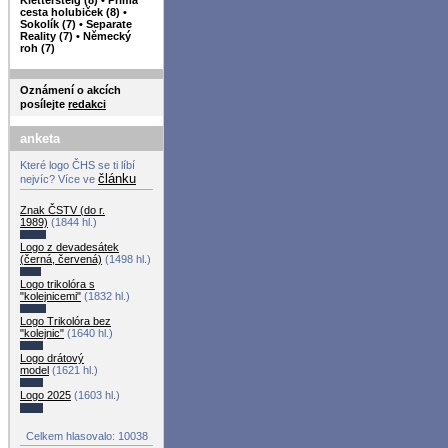
cesta holubiček (8)
•
Sokolík (7)
•
Separate
Reality (7)
•
Německý
roh (7)
Oznámení o akcích
posílejte
redakci
anketa
Které logo ČHS se ti líbí
článku
nejvíc? Více ve
Znak ČSTV (do r.
1989)
(1844 hl.)
Logo z devadesátek
(černá, červená)
(1498 hl.)
Logo trikolóra s
"kolejnicemi"
(1832 hl.)
Logo Trikolóra bez
"kolejnic"
(1640 hl.)
Logo drátový
model
(1621 hl.)
Logo 2025
(1603 hl.)
Celkem hlasovalo: 10038