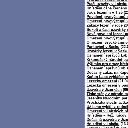
Ptačí uzávěry v Labsku
Hnízdění čápa černého
Jak s lezením v Tisé
(25
Povolení prvovýstupů d
Omezení prvovýstupů 
Zákazy lezení v roce 2
Sokolí a čapí uzavírky
Nové povolení lezení p
Omezení prvovýstupů 
Omezení lezecké činnos
Parkování v Sasku
(22.
Uzavírky lezení v Sask
Oznámení správců Lab
Krkonošský národní pa
Výjimka pro pravý bře
Oznámení správců obla
Dočasný zákaz na Kape
Kaňon Labe vyhlášen r
Lezecká omezení
(21.04
Lezecká omezení v Sa
Uzávěra v Jizerkách
(06
Tiské stěny v národním
Jeseníky Národním pa
Procházka stočtrnáctk
Už jsme vylétli z rodnéh
Omezení v Labských pí
Hnízdění – Řež, Kácov a
Dočasná uzávěra v Jiz
Hnízdění v Labáku
(16.