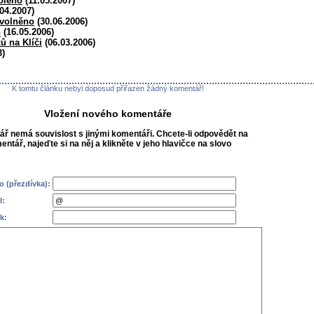
oleno
(11.05.2007)
04.2007)
uvolněno
(30.06.2006)
h
(16.05.2006)
ů na Klíči
(06.03.2006)
3)
K tomtu článku nebyl doposud přiřazen žádný komentář!
Vložení nového komentáře
ř nemá souvislost s jinými komentáři. Chcete-li odpovědět na
mentář, najeďte si na něj a klikněte v jeho hlavičce na slovo
 (přezdívka):
l:
k: