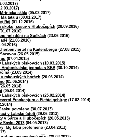
3.03.2017)
2.03.2017)
Mrtnická skála
(05.03.2017)
 Maltatalu
(30.01.2017)
ký Ráj
(01.12.2016)
m skoku, sesuv v Hlubočepích
(20.09.2016)
(01.07.2016)
šné hnízdění na Suškách
(23.06.2016)
ladě
(21.06.2016)
.04.2016)
cherbenviertel na Kaitersbergu
(27.08.2015)
d Sázavou
(26.05.2015)
upu
(07.04.2015)
 v Labských pískovcích
(10.03.2015)
 Hruboskalsko jednala s SBB
(30.10.2014)
ačíná
(23.09.2014)
í v rakouských horách
(20.06.2014)
áno
(05.06.2014)
(26.05.2014)
ní
(05.04.2014)
 v Labských pískovcích
(25.02.2014)
everní Frankenjura a Fichtelgebirge
(17.02.2014)
2.2014)
Sasku povoleno
(30.07.2013)
ací v Labské údolí
(29.06.2013)
ky v Šárce a Hlubočepích
(20.05.2013)
 v Sasku 2013
(04.05.2013)
rky: Mg tabu prolomeno
(23.04.2013)
13)
obsahuje nepovolené věže
(29.03.2013)