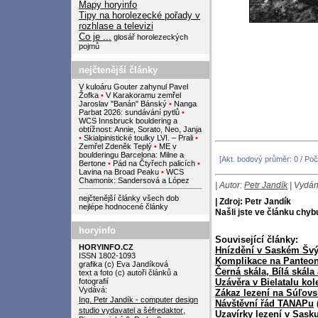
Mapy horyinfo
Tipy na horolezecké pořady v
rozhlase a televizi
Co je ...
glosář horolezeckých
pojmů
nejčtenější články
V kuloáru Gouter zahynul Pavel
Žofka
•
V Karakoramu zemřel
Jaroslav "Banán" Bánský
•
Nanga
Parbat 2026: sundávání pytlů
•
WCS Innsbruck bouldering a
obtížnost: Annie, Sorato, Neo, Janja
•
Skialpinistické toulky LVI. – Prali
•
Zemřel Zdeněk Teplý
•
ME v
boulderingu Barcelona: Milne a
[Akt. bodový průměr: 0 / Poč
Bertone
•
Pád na Čtyřech palicích
•
Lavina na Broad Peaku
•
WCS
Chamonix: Sandersová a López
| Autor:
Petr Jandík
| Vydán
nejčtenější články všech dob
| Zdroj: Petr Jandík
nejlépe hodnocené články
Našli jste ve článku chy
horyinfo
Související články:
HORYINFO.CZ
Hnízdění v Saském Šv
ISSN 1802-1093
Komplikace na Panteo
grafika (c) Eva Jandíková
Černá skála, Bílá skála 
text a foto (c) autoři článků a
fotografií
Uzávěra v Bielatalu ko
Vydává:
Zákaz lezení na Súľovs
Ing. Petr Jandík - computer design
Návštěvní řád TANAPu
studio
vydavatel a šéfredaktor
,
Uzavírky lezení v Sask