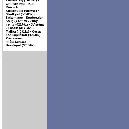
Klettersteig (76785x)
•
Grosser Priel - Bert-
Rinesch
Klettersteig (69986x)
•
Stüdlgrat (50560x)
•
Spitzmauer - Stodertaler
Steig (43285x)
•
Zuby
nehty (42170x)
•
JV stěna
- Cassin (41414x)
•
Malibu (40911x)
•
Cesta
nad kapličkou (40338x)
•
Preussova
spára (39938x)
•
Hörnligrat (39556x)