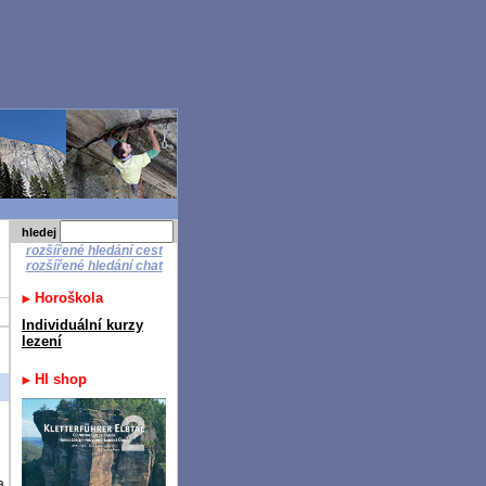
hledej
rozšířené hledání cest
rozšířené hledání chat
Horoškola
Individuální kurzy
lezení
HI shop
a