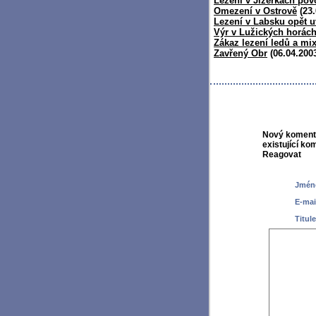
Lezení v Jizerkách pov
Omezení v Ostrově
(23.
Lezení v Labsku opět 
Výr v Lužických horác
Zákaz lezení ledů a mix
Zavřený Obr
(06.04.200
Nový komentá
existující ko
Reagovat
Jméno
E-mai
Titule