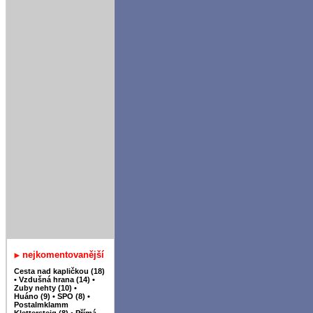
nejkomentovanější
Cesta nad kapličkou (18)
•
Vzdušná hrana (14)
•
Zuby nehty (10)
•
Huáno (9)
•
SPO (8)
•
Postalmklamm
Klettersteig (8)
•
Přímá