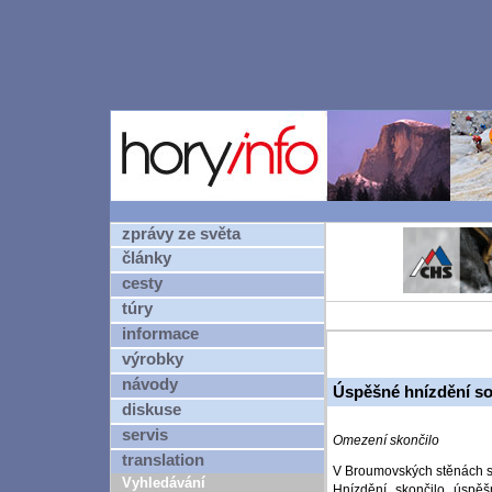
zprávy ze světa
články
cesty
túry
informace
výrobky
návody
Úspěšné hnízdění s
diskuse
servis
Omezení skončilo
translation
V Broumovských stěnách s
Vyhledávání
Hnízdění skončilo úspě