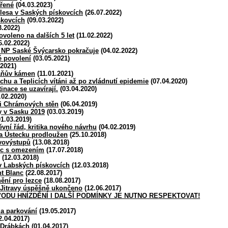
vřené
(04.03.2023)
lesa v Saských pískovcích
(26.07.2022)
skovcích
(09.03.2022)
3.2022)
ovoleno na dalších 5 let
(11.02.2022)
6.02.2022)
v NP Saské Švýcarsko pokračuje
(04.02.2022)
é povolení
(03.05.2021)
.2021)
áňův kámen
(11.01.2021)
chu a Teplicích vítáni až po zvládnutí epidemie
(07.04.2020)
inace se uzavírají.
(03.04.2020)
.02.2020)
ti Chrámových stěn
(06.04.2019)
y v Sasku 2019
(03.03.2019)
1.03.2019)
ěvní řád, kritika nového návrhu
(04.02.2019)
na Ústecku prodloužen
(25.10.2018)
vovýstupů
(13.08.2018)
nc s omezením
(17.07.2018)
(12.03.2018)
 v Labských pískovcích
(12.03.2018)
t Blanc
(22.08.2017)
nění pro lezce
(18.08.2017)
 Jitravy úspěšně ukončeno
(12.06.2017)
VODU HNÍZDĚNÍ I DALŠÍ PODMÍNKY JE NUTNO RESPEKTOVAT!
 a parkování
(19.05.2017)
2.04.2017)
 Drábkách
(01.04.2017)