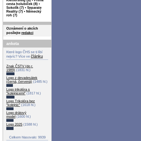
cesta holubiček (8)
•
Sokolík (7)
•
Separate
Reality (7)
•
Německý
roh (7)
Oznámení o akcích
posílejte
redakci
anketa
Které logo ČHS se ti líbí
článku
nejvíc? Více ve
Znak ČSTV (do r.
1989)
(1831 hl.)
Logo z devadesátek
(černá, červená)
(1485 hl.)
Logo trikolóra s
"kolejnicemi"
(1817 hl.)
Logo Trikolóra bez
"kolejnic"
(1618 hl.)
Logo drátový
model
(1600 hl.)
Logo 2025
(1588 hl.)
Celkem hlasovalo: 9939