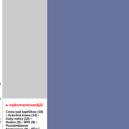
é
e
nejkomentovanější
Cesta nad kapličkou (18)
:
•
Vzdušná hrana (14)
•
,
Zuby nehty (10)
•
m
Huáno (9)
•
SPO (8)
•
Postalmklamm
Klettersteig (8)
•
Přímá