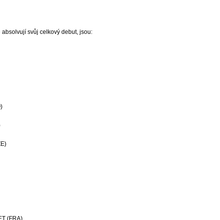
 absolvují svůj celkový debut, jsou:
)
)
E)
T (FRA)