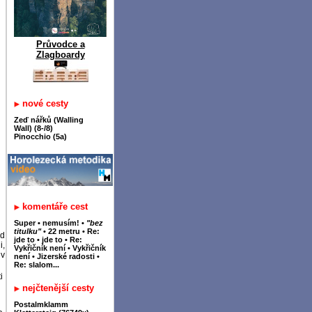
Průvodce a
Zlagboardy
nové cesty
Zeď nářků (Walling
Wall) (8-/8)
Pinocchio (5a)
komentáře cest
Super
•
nemusím!
•
"bez
titulku"
•
22 metru
•
Re:
ld
jde to
•
jde to
•
Re:
i,
Vykřičník není
•
Vykřičník
 v
není
•
Jizerské radosti
•
Re: slalom...
i
nejčtenější cesty
Postalmklamm