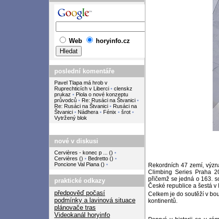
Web
horyinfo.cz
poslední komentáře
Pavel Tlapa má hrob v
Ruprechticích v Liberci
•
clenskz
prukaz
•
Piola o nové konzeptu
průvodců
•
Re: Rusáci na Štvanici
•
Re: Rusáci na Štvanici
•
Rusáci na
Štvanici
•
Nádhera
•
Fénix
•
šrot
•
Vytržený blok
nové v diskusi
Cervières - konec p ...
(
)
•
Cervières
(
)
•
Bedretto
(
)
•
Poncione Val Piana
(
)
•
Rekordních 47 zemí, význa
Climbing Series Praha 2
přičemž se jedná o 163. so
praktické odkazy
České republice a šestá v 
předpověď počasí
Celkem je do soutěží v bou
podmínky a lavinová situace
kontinentů.
plánovače tras
Videokanál horyinfo