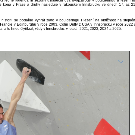
mci jedné kalendářní sezóny uskuteční dva dvojzávody v boulderingu a lezení n
 se koná v Praze a druhý následuje v rakouském Innsbrucku ve dnech 17. až 21
istorii se podařilo vyhrát zlato v boulderingu i lezení na obtížnost na stejné
Francie v Edinburghu v roce 2003, Colin Duffy z USA v Innsbrucku v roce 2022 
a, a to hned čtyřikrát, vždy v Innsbrucku: v letech 2021, 2023, 2024 a 2025.