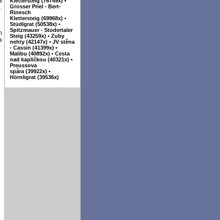
a
Klettersteig (76749x)
•
Grosser Priel - Bert-
.
Rinesch
Klettersteig (69968x)
•
Stüdlgrat (50538x)
•
Spitzmauer - Stodertaler
m
Steig (43259x)
•
Zuby
a
nehty (42147x)
•
JV stěna
- Cassin (41399x)
•
Malibu (40892x)
•
Cesta
nad kapličkou (40321x)
•
Preussova
spára (39922x)
•
Hörnligrat (39536x)