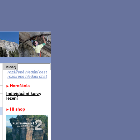
hledej
rozšířené hledání cest
rozšířené hledání chat
Horoškola
Individuální kurzy
lezení
HI shop