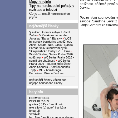
Poprvé v historii se v rá
Mapy horyinfo
obtížnost, přičemž první
Tipy na horolezecké pořady v
června.
rozhlase a televizi
Co je ...
glosář horolezeckých
pojmů
Pouze třem sportovcům v h
závodě: Sandrine Levet z 
Janja Garnbret ze Slovinsk
nejčtenější články
V kuloáru Gouter zahynul Pavel
Žofka
•
V Karakoramu zemřel
Jaroslav "Banán" Bánský
•
WCS
Innsbruck bouldering a obtížnost:
Annie, Sorato, Neo, Janja
•
Nanga
Parbat 2026: sundávání pytlů
•
Skialpinistické toulky LVI. – Prali
•
World Climbing Series Praha 2026
obtížnost
•
WCSeries Praha 2026 -
semifinále obtížnosti
•
WCSeries
Praha 2026 - boulder finále ženy:
Annie Sanders
•
Zemřel Zdeněk
Teplý
•
ME v boulderingu
Barcelona: Milne a Bertone
nejčtenější články všech dob
nejlépe hodnocené články
horyinfo
HORYINFO.CZ
ISSN 1802-1093
grafika (c) Eva Jandíková
text a foto (c) autoři článků a
fotografií
Vydává:
Ing. Petr Jandík - computer design