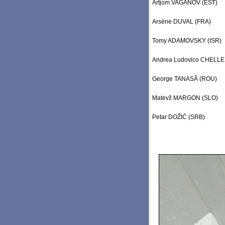
Artjom VAGANOV (EST)
Arsène DUVAL (FRA)
Tomy ADAMOVSKY (ISR)
Andrea Ludovico CHELLER
George TANASĂ (ROU)
Matevž MARGON (SLO)
Petar DOŽIĆ (SRB)