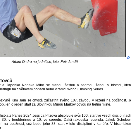
Adam Ondra na jedničce, foto: Petr Jandík
RTOVCŮ
r a Japonka Nonaka Miho se stanou šestou a sedmou ženou v historii, kter
deringu na Světovém poháru nebo v rámci World Climbing Series.
ezkyně Kim Jain se chystá zúčastnit svého 107. závodu v lezení na obtížnost. J
b, jen o jeden start za Slovinkou Minou Markovičovou na třetím místě.
tka z Paříže 2024 Jessica Pilzová absolvuje svůj 100. start ve všech disciplínách
t, 30. v boulderingu a 10. ve speedu. Další rakouská legenda, Jakob Schubert
 na obtížnost, což bude jeho 88. start v této disciplíně v kariéře. V historické
o.