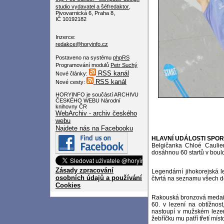
studio
vydavatel a šéfredaktor
,
Pivovarnická 6, Praha 8,
IČ 10192182
Inzerce:
redakce@horyinfo.cz
Postaveno na systému
phpRS
Programování modulů
Petr Suchý
RSS kanál
Nové články:
RSS kanál
Nové cesty:
HORYINFO je součástí ARCHIVU
ČESKÉHO WEBU Národní
knihovny ČR
WebArchiv - archiv českého
webu
Najdete nás na Facebooku
HLAVNÍ UDÁLOSTI SPO
Belgičanka Chloé Caulie
dosáhnou 60 startů v boul
Zásady zpracování
Legendární jihokorejská l
osobních údajů a používání
čtvrtá na seznamu všech do
Cookies
Rakouská bronzová medailis
60. v lezení na obtížnos
nastoupí v mužském lezení
žebříčku mu patří třetí míst