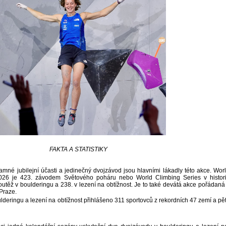
FAKTA A STATISTIKY
mné jubilejní účasti a jedinečný dvojzávod jsou hlavními lákadly této akce. Wor
026 je 423. závodem Světového poháru nebo World Climbing Series v histori
utěž v boulderingu a 238. v lezení na obtížnost. Je to také devátá akce pořádaná
Praze.
lderingu a lezení na obtížnost přihlášeno 311 sportovců z rekordních 47 zemí a pět