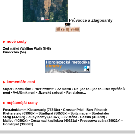
Průvodce a Zlagboardy
nové cesty
Zeď nářků (Walling Wall) (8-/8)
Pinocchio (5a)
komentáře cest
Super
•
nemusím!
•
"bez titulku"
•
22 metru
•
Re: jde to
•
jde to
•
Re: Vykřičník
není
•
Vykřičník není
•
Jizerské radosti
•
Re: slalom...
nejčtenější cesty
Postalmklamm Klettersteig (76748x)
•
Grosser Priel - Bert-Rinesch
Klettersteig (69968x)
•
Stüdlgrat (50538x)
•
Spitzmauer - Stodertaler
Steig (43259x)
•
Zuby nehty (42147x)
•
JV stěna - Cassin (41399x)
•
Malibu (40892x)
•
Cesta nad kapličkou (40321x)
•
Preussova spára (39922x)
•
Hörnligrat (39536x)