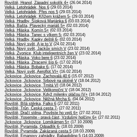
Roviště, Hranol, Západní sokolík 4+
(26.04.2014)
Velká, Letohrádek, Nos 6
(29.03.2014)
Velká, Letohrádek, Přes nos 5
(29.03.2014)
Velká, Letohrádek, Křížem krážem 5-
(29.03.2014)
Velká, Hradby, Šípková Marjánka 6
(03.03.2014)
Velká, Bašta, Plavecký mariáš 5+
(02.03.2014)
Velká, Hláska, Komín 5+
(02.03.2014)
Velká, Hláska, Tanec s vlkem 5-
(02.03.2014)
Velká, Hradby, Kapky deště 6-
(02.03.2014)
Velká, Nový svět, A je to V
(24.02.2014)
Velká, Nový svět, Jackův smích V
(23.02.2014)
Velká, Zvonice, Klub inteligentních žen V
(23.02.2014)
Velká, Hláska, Voko bere 6
(23.02.2014)
Velká, Hláska, Ztracený šíp 6-
(17.02.2014)
Velká, Hláska, Bobake 6-
(17.02.2014)
Velká, Nový svět, Aeroflot VI+
(16.02.2014)
Jickovice, Jickovice, Zachovalá 40 6
(15.07.2012)
Jickovice, Jickovice, Srbové na plotně V
(18.04.2012)
Jickovice, Jickovice, Trnitá VI
(18.04.2012)
Jickovice, Jickovice, Velikonoční V
(18.04.2012)
Jickovice, Jickovice, Když milenky pláčou IV+
(18.04.2012)
Jickovice, Jickovice, Něžná Mrcha 6-
(04.04.2012)
Roviště, Bílá stěnka, Falko 6
(27.02.2011)
Roviště, Trůn, Česká cesta 7-
(27.02.2011)
Roviště, Dračí stěna, Pověste ho vejš 6+
(27.02.2011)
Roviště, Yosemite - pravá část, Vzdušný holčiny 6+
(27.02.2011)
Jickovice, Jickovice, Lomikámen 5+
(17.10.2009)
Roviště, Pyramida, Odpadlík 6-
(18.03.2009)
Roviště, Pyramida, Zakázaná cesta 5
(18.03.2009)
Roviště, Emanovy zahrádky, Babagliding 5
(14.03.2009)