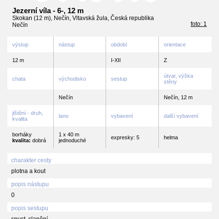
Jezerní víla - 6-, 12 m
Skokan (12 m), Nečín, Vltavská žula, Česká republika
foto: 1
Nečín
výstup
nástup
období
orientace
12 m
I-XII
Z
útvar, výška
chata
východisko
sestup
stěny
Nečín
Nečín, 12 m
jištění - druh,
lano
vybavení
další vybavení
kvalita
borháky
1 x 40 m
expresky: 5
helma
kvalita:
dobrá
jednoduché
charakter cesty
plotna a kout
popis nástupu
0
popis sestupu
spust, slanění