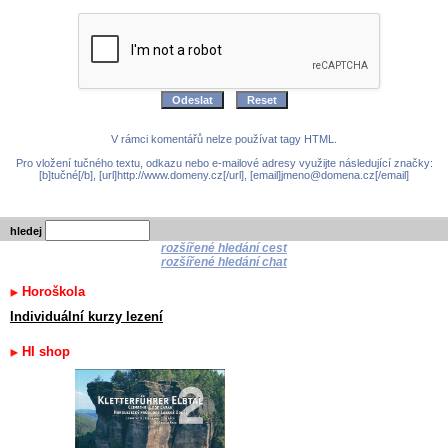
V rámci komentářů nelze používat tagy HTML.
Pro vložení tučného textu, odkazu nebo e-mailové adresy využijte následující značky:
[b]tučné[/b], [url]http://www.domeny.cz[/url], [email]jmeno@domena.cz[/email]
hledej
rozšířené hledání cest
rozšířené hledání chat
Horoškola
Individuální kurzy lezení
HI shop