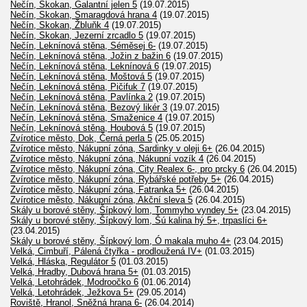
Nečín, Skokan, Galantní jelen 5
(19.07.2015)
Nečín, Skokan, Smaragdová hrana 4
(19.07.2015)
Nečín, Skokan, Žbluňk 4
(19.07.2015)
Nečín, Skokan, Jezerní zrcadlo 5
(19.07.2015)
Nečín, Leknínová stěna, Séměsej 6-
(19.07.2015)
Nečín, Leknínová stěna, Jožin z bažin 6
(19.07.2015)
Nečín, Leknínová stěna, Leknínová 6
(19.07.2015)
Nečín, Leknínová stěna, Moštová 5
(19.07.2015)
Nečín, Leknínová stěna, Pičifuk 7
(19.07.2015)
Nečín, Leknínová stěna, Pavlínka 2
(19.07.2015)
Nečín, Leknínová stěna, Bezový likér 3
(19.07.2015)
Nečín, Leknínová stěna, Smaženice 4
(19.07.2015)
Nečín, Leknínová stěna, Houbová 5
(19.07.2015)
Zvírotice město, Dok, Černá perla 5
(25.05.2015)
Zvírotice město, Nákupní zóna, Sardinky v oleji 6+
(26.04.2015)
Zvírotice město, Nákupní zóna, Nákupní vozík 4
(26.04.2015)
Zvírotice město, Nákupní zóna, City Realex 6-, pro prcky 6
(26.04.2015)
Zvírotice město, Nákupní zóna, Rybářské potřeby 5+
(26.04.2015)
Zvírotice město, Nákupní zóna, Fatranka 5+
(26.04.2015)
Zvírotice město, Nákupní zóna, Akční sleva 5
(26.04.2015)
Skály u borové stěny, Šípkový lom, Tommyho vyndey 5+
(23.04.2015)
Skály u borové stěny, Šípkový lom, Šú kalina hý 5+, trpaslíci 6+
(23.04.2015)
Skály u borové stěny, Šípkový lom, Ó makala muho 4+
(23.04.2015)
Velká, Cimbuří, Pálená čtyřka - prodloužená IV+
(01.03.2015)
Velká, Hláska, Regulátor 5
(01.03.2015)
Velká, Hradby, Dubová hrana 5+
(01.03.2015)
Velká, Letohrádek, Modroočko 6
(01.06.2014)
Velká, Letohrádek, Ježkova 5+
(29.05.2014)
Roviště, Hranol, Sněžná hrana 6-
(26.04.2014)