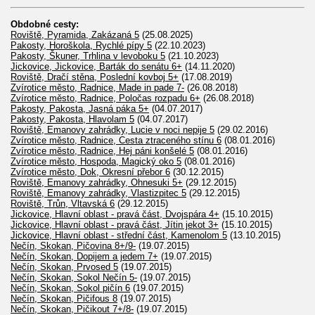
Obdobné cesty:
Roviště, Pyramida, Zakázaná 5
(25.08.2025)
Pakosty, Horoškola, Rychlé pípy 5
(22.10.2023)
Pakosty, Škuner, Trhlina v levoboku 5
(21.10.2023)
Jickovice, Jickovice, Barták do senátu 6+
(14.11.2020)
Roviště, Dračí stěna, Poslední kovboj 5+
(17.08.2019)
Zvírotice město, Radnice, Made in pade 7-
(26.08.2018)
Zvírotice město, Radnice, Poločas rozpadu 6+
(26.08.2018)
Pakosty, Pakosta, Jasná páka 5+
(04.07.2017)
Pakosty, Pakosta, Hlavolam 5
(04.07.2017)
Roviště, Emanovy zahrádky, Lucie v noci nepije 5
(29.02.2016)
Zvírotice město, Radnice, Cesta ztraceného stínu 6
(08.01.2016)
Zvírotice město, Radnice, Hej páni konšelé 5
(08.01.2016)
Zvírotice město, Hospoda, Magický oko 5
(08.01.2016)
Zvírotice město, Dok, Okresní přebor 6
(30.12.2015)
Roviště, Emanovy zahrádky, Ohnesuki 5+
(29.12.2015)
Roviště, Emanovy zahrádky, Vlastizpitec 5
(29.12.2015)
Roviště, Trůn, Vltavská 6
(29.12.2015)
Jickovice, Hlavní oblast - pravá část, Dvojspára 4+
(15.10.2015)
Jickovice, Hlavní oblast - pravá část, Jítin jekot 3+
(15.10.2015)
Jickovice, Hlavní oblast - střední část, Kamenolom 5
(13.10.2015)
Nečín, Skokan, Pičovina 8+/9-
(19.07.2015)
Nečín, Skokan, Dopijem a jedem 7+
(19.07.2015)
Nečín, Skokan, Prvosed 5
(19.07.2015)
Nečín, Skokan, Sokol Nečín 5-
(19.07.2015)
Nečín, Skokan, Sokol pičín 6
(19.07.2015)
Nečín, Skokan, Pičifous 8
(19.07.2015)
Nečín, Skokan, Pičikout 7+/8-
(19.07.2015)