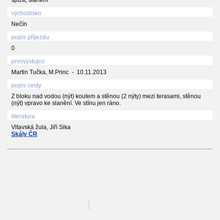
východisko
Nečín
popis příjezdu
0
prvovýstupci
Martin Tučka, M.Princ - 10.11.2013
popis cesty
Z bloku nad vodou (nýt) koutem a stěnou (2 nýty) mezi terasami, stěnou
(nýt) vpravo ke slanění. Ve stínu jen ráno.
literatura
Vltavská žula, Jiří Sika
Skály ČR