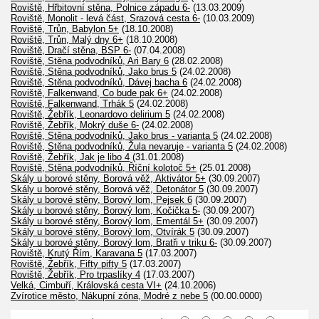
Roviště, Hřbitovní stěna, Polnice západu 6-
(13.03.2009)
Roviště, Monolit - levá část, Srazová cesta 6-
(10.03.2009)
Roviště, Trůn, Babylon 5+
(18.10.2008)
Roviště, Trůn, Malý dny 6+
(18.10.2008)
Roviště, Dračí stěna, BSP 6-
(07.04.2008)
Roviště, Stěna podvodníků, Ari Bary 6
(28.02.2008)
Roviště, Stěna podvodníků, Jako brus 5
(24.02.2008)
Roviště, Stěna podvodníků, Dávej bacha 6
(24.02.2008)
Roviště, Falkenwand, Co bude pak 6+
(24.02.2008)
Roviště, Falkenwand, Trhák 5
(24.02.2008)
Roviště, Žebřík, Leonardovo delirium 5
(24.02.2008)
Roviště, Žebřík, Mokrý duše 6-
(24.02.2008)
Roviště, Stěna podvodníků, Jako brus - varianta 5
(24.02.2008)
Roviště, Stěna podvodníků, Žula nevaruje - varianta 5
(24.02.2008)
Roviště, Žebřík, Jak je libo 4
(31.01.2008)
Roviště, Stěna podvodníků, Říční kolotoč 5+
(25.01.2008)
Skály u borové stěny, Borová věž, Aktivátor 5+
(30.09.2007)
Skály u borové stěny, Borová věž, Detonátor 5
(30.09.2007)
Skály u borové stěny, Borový lom, Pejsek 6
(30.09.2007)
Skály u borové stěny, Borový lom, Kočička 5-
(30.09.2007)
Skály u borové stěny, Borový lom, Ementál 5+
(30.09.2007)
Skály u borové stěny, Borový lom, Otvírák 5
(30.09.2007)
Skály u borové stěny, Borový lom, Bratři v triku 6-
(30.09.2007)
Roviště, Krutý Řím, Karavana 5
(17.03.2007)
Roviště, Žebřík, Fifty pifty 5
(17.03.2007)
Roviště, Žebřík, Pro trpaslíky 4
(17.03.2007)
Velká, Cimbuří, Královská cesta VI+
(24.10.2006)
Zvírotice město, Nákupní zóna, Modré z nebe 5
(00.00.0000)