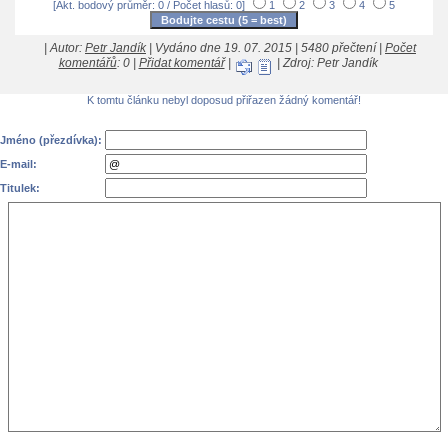
[Akt. bodový průměr: 0 / Počet hlasů: 0]
1
2
3
4
5
| Autor:
Petr Jandík
| Vydáno dne 19. 07. 2015 | 5480 přečtení |
Počet
komentářů
: 0 |
Přidat komentář
|
| Zdroj: Petr Jandík
K tomtu článku nebyl doposud přiřazen žádný komentář!
Jméno (přezdívka):
E-mail:
Titulek: