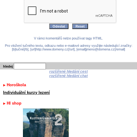
V rámci komentářů nelze používat tagy HTML.
Pro vložení tučného textu, odkazu nebo e-mailové adresy využijte následující značky:
[b]tučné[/b], [url]http://www.domeny.cz[/url], [email]jmeno@domena.cz[/email]
hledej
rozšířené hledání cest
rozšířené hledání chat
Horoškola
Individuální kurzy lezení
HI shop