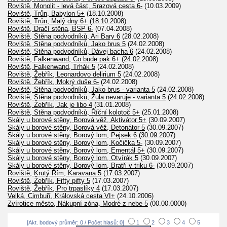
Roviště, Monolit - levá část, Srazová cesta 6-
(10.03.2009)
Roviště, Trůn, Babylon 5+
(18.10.2008)
Roviště, Trůn, Malý dny 6+
(18.10.2008)
Roviště, Dračí stěna, BSP 6-
(07.04.2008)
Roviště, Stěna podvodníků, Ari Bary 6
(28.02.2008)
Roviště, Stěna podvodníků, Jako brus 5
(24.02.2008)
Roviště, Stěna podvodníků, Dávej bacha 6
(24.02.2008)
Roviště, Falkenwand, Co bude pak 6+
(24.02.2008)
Roviště, Falkenwand, Trhák 5
(24.02.2008)
Roviště, Žebřík, Leonardovo delirium 5
(24.02.2008)
Roviště, Žebřík, Mokrý duše 6-
(24.02.2008)
Roviště, Stěna podvodníků, Jako brus - varianta 5
(24.02.2008)
Roviště, Stěna podvodníků, Žula nevaruje - varianta 5
(24.02.2008)
Roviště, Žebřík, Jak je libo 4
(31.01.2008)
Roviště, Stěna podvodníků, Říční kolotoč 5+
(25.01.2008)
Skály u borové stěny, Borová věž, Aktivátor 5+
(30.09.2007)
Skály u borové stěny, Borová věž, Detonátor 5
(30.09.2007)
Skály u borové stěny, Borový lom, Pejsek 6
(30.09.2007)
Skály u borové stěny, Borový lom, Kočička 5-
(30.09.2007)
Skály u borové stěny, Borový lom, Ementál 5+
(30.09.2007)
Skály u borové stěny, Borový lom, Otvírák 5
(30.09.2007)
Skály u borové stěny, Borový lom, Bratři v triku 6-
(30.09.2007)
Roviště, Krutý Řím, Karavana 5
(17.03.2007)
Roviště, Žebřík, Fifty pifty 5
(17.03.2007)
Roviště, Žebřík, Pro trpaslíky 4
(17.03.2007)
Velká, Cimbuří, Královská cesta VI+
(24.10.2006)
Zvírotice město, Nákupní zóna, Modré z nebe 5
(00.00.0000)
[Akt. bodový průměr: 0 / Počet hlasů: 0]
1
2
3
4
5