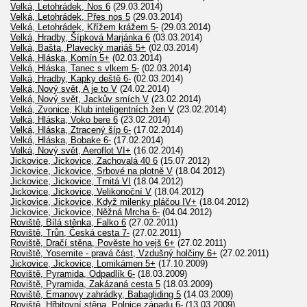
Velká, Letohrádek, Nos 6
(29.03.2014)
Velká, Letohrádek, Přes nos 5
(29.03.2014)
Velká, Letohrádek, Křížem krážem 5-
(29.03.2014)
Velká, Hradby, Šípková Marjánka 6
(03.03.2014)
Velká, Bašta, Plavecký mariáš 5+
(02.03.2014)
Velká, Hláska, Komín 5+
(02.03.2014)
Velká, Hláska, Tanec s vlkem 5-
(02.03.2014)
Velká, Hradby, Kapky deště 6-
(02.03.2014)
Velká, Nový svět, A je to V
(24.02.2014)
Velká, Nový svět, Jackův smích V
(23.02.2014)
Velká, Zvonice, Klub inteligentních žen V
(23.02.2014)
Velká, Hláska, Voko bere 6
(23.02.2014)
Velká, Hláska, Ztracený šíp 6-
(17.02.2014)
Velká, Hláska, Bobake 6-
(17.02.2014)
Velká, Nový svět, Aeroflot VI+
(16.02.2014)
Jickovice, Jickovice, Zachovalá 40 6
(15.07.2012)
Jickovice, Jickovice, Srbové na plotně V
(18.04.2012)
Jickovice, Jickovice, Trnitá VI
(18.04.2012)
Jickovice, Jickovice, Velikonoční V
(18.04.2012)
Jickovice, Jickovice, Když milenky pláčou IV+
(18.04.2012)
Jickovice, Jickovice, Něžná Mrcha 6-
(04.04.2012)
Roviště, Bílá stěnka, Falko 6
(27.02.2011)
Roviště, Trůn, Česká cesta 7-
(27.02.2011)
Roviště, Dračí stěna, Pověste ho vejš 6+
(27.02.2011)
Roviště, Yosemite - pravá část, Vzdušný holčiny 6+
(27.02.2011)
Jickovice, Jickovice, Lomikámen 5+
(17.10.2009)
Roviště, Pyramida, Odpadlík 6-
(18.03.2009)
Roviště, Pyramida, Zakázaná cesta 5
(18.03.2009)
Roviště, Emanovy zahrádky, Babagliding 5
(14.03.2009)
Roviště, Hřbitovní stěna, Polnice západu 6-
(13.03.2009)