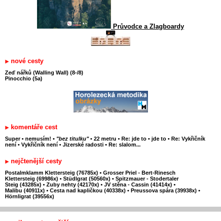
Průvodce a Zlagboardy
nové cesty
Zeď nářků (Walling Wall) (8-/8)
Pinocchio (5a)
komentáře cest
Super
•
nemusím!
•
"bez titulku"
•
22 metru
•
Re: jde to
•
jde to
•
Re: Vykřičník
není
•
Vykřičník není
•
Jizerské radosti
•
Re: slalom...
nejčtenější cesty
Postalmklamm Klettersteig (76785x)
•
Grosser Priel - Bert-Rinesch
Klettersteig (69986x)
•
Stüdlgrat (50560x)
•
Spitzmauer - Stodertaler
Steig (43285x)
•
Zuby nehty (42170x)
•
JV stěna - Cassin (41414x)
•
Malibu (40911x)
•
Cesta nad kapličkou (40338x)
•
Preussova spára (39938x)
•
Hörnligrat (39556x)