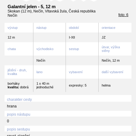
Galantní jelen - 5, 12 m
Skokan (12 m), Nečín, Vltavská žula, Česká republika
foto: 6
Nečín
výstup
nástup
období
orientace
12 m
I-XII
JZ
útvar, výška
chata
východisko
sestup
stěny
Nečín
Nečín, 12 m
jištění - druh,
lano
vybavení
další vybavení
kvalita
borháky
1 x 40 m
expresky: 5
helma
kvalita:
dobrá
jednoduché
charakter cesty
hrana
popis nástupu
0
popis sestupu
spust, slanění