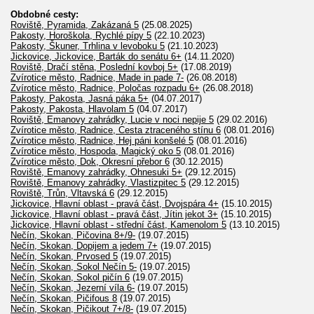
Obdobné cesty:
Roviště, Pyramida, Zakázaná 5
(25.08.2025)
Pakosty, Horoškola, Rychlé pípy 5
(22.10.2023)
Pakosty, Škuner, Trhlina v levoboku 5
(21.10.2023)
Jickovice, Jickovice, Barták do senátu 6+
(14.11.2020)
Roviště, Dračí stěna, Poslední kovboj 5+
(17.08.2019)
Zvírotice město, Radnice, Made in pade 7-
(26.08.2018)
Zvírotice město, Radnice, Poločas rozpadu 6+
(26.08.2018)
Pakosty, Pakosta, Jasná páka 5+
(04.07.2017)
Pakosty, Pakosta, Hlavolam 5
(04.07.2017)
Roviště, Emanovy zahrádky, Lucie v noci nepije 5
(29.02.2016)
Zvírotice město, Radnice, Cesta ztraceného stínu 6
(08.01.2016)
Zvírotice město, Radnice, Hej páni konšelé 5
(08.01.2016)
Zvírotice město, Hospoda, Magický oko 5
(08.01.2016)
Zvírotice město, Dok, Okresní přebor 6
(30.12.2015)
Roviště, Emanovy zahrádky, Ohnesuki 5+
(29.12.2015)
Roviště, Emanovy zahrádky, Vlastizpitec 5
(29.12.2015)
Roviště, Trůn, Vltavská 6
(29.12.2015)
Jickovice, Hlavní oblast - pravá část, Dvojspára 4+
(15.10.2015)
Jickovice, Hlavní oblast - pravá část, Jítin jekot 3+
(15.10.2015)
Jickovice, Hlavní oblast - střední část, Kamenolom 5
(13.10.2015)
Nečín, Skokan, Pičovina 8+/9-
(19.07.2015)
Nečín, Skokan, Dopijem a jedem 7+
(19.07.2015)
Nečín, Skokan, Prvosed 5
(19.07.2015)
Nečín, Skokan, Sokol Nečín 5-
(19.07.2015)
Nečín, Skokan, Sokol pičín 6
(19.07.2015)
Nečín, Skokan, Jezerní víla 6-
(19.07.2015)
Nečín, Skokan, Pičifous 8
(19.07.2015)
Nečín, Skokan, Pičikout 7+/8-
(19.07.2015)