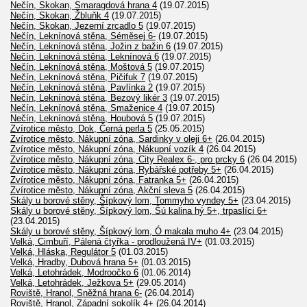
Nečín, Skokan, Smaragdová hrana 4
(19.07.2015)
Nečín, Skokan, Žbluňk 4
(19.07.2015)
Nečín, Skokan, Jezerní zrcadlo 5
(19.07.2015)
Nečín, Leknínová stěna, Séměsej 6-
(19.07.2015)
Nečín, Leknínová stěna, Jožin z bažin 6
(19.07.2015)
Nečín, Leknínová stěna, Leknínová 6
(19.07.2015)
Nečín, Leknínová stěna, Moštová 5
(19.07.2015)
Nečín, Leknínová stěna, Pičifuk 7
(19.07.2015)
Nečín, Leknínová stěna, Pavlínka 2
(19.07.2015)
Nečín, Leknínová stěna, Bezový likér 3
(19.07.2015)
Nečín, Leknínová stěna, Smaženice 4
(19.07.2015)
Nečín, Leknínová stěna, Houbová 5
(19.07.2015)
Zvírotice město, Dok, Černá perla 5
(25.05.2015)
Zvírotice město, Nákupní zóna, Sardinky v oleji 6+
(26.04.2015)
Zvírotice město, Nákupní zóna, Nákupní vozík 4
(26.04.2015)
Zvírotice město, Nákupní zóna, City Realex 6-, pro prcky 6
(26.04.2015)
Zvírotice město, Nákupní zóna, Rybářské potřeby 5+
(26.04.2015)
Zvírotice město, Nákupní zóna, Fatranka 5+
(26.04.2015)
Zvírotice město, Nákupní zóna, Akční sleva 5
(26.04.2015)
Skály u borové stěny, Šípkový lom, Tommyho vyndey 5+
(23.04.2015)
Skály u borové stěny, Šípkový lom, Šú kalina hý 5+, trpaslíci 6+
(23.04.2015)
Skály u borové stěny, Šípkový lom, Ó makala muho 4+
(23.04.2015)
Velká, Cimbuří, Pálená čtyřka - prodloužená IV+
(01.03.2015)
Velká, Hláska, Regulátor 5
(01.03.2015)
Velká, Hradby, Dubová hrana 5+
(01.03.2015)
Velká, Letohrádek, Modroočko 6
(01.06.2014)
Velká, Letohrádek, Ježkova 5+
(29.05.2014)
Roviště, Hranol, Sněžná hrana 6-
(26.04.2014)
Roviště, Hranol, Západní sokolík 4+
(26.04.2014)