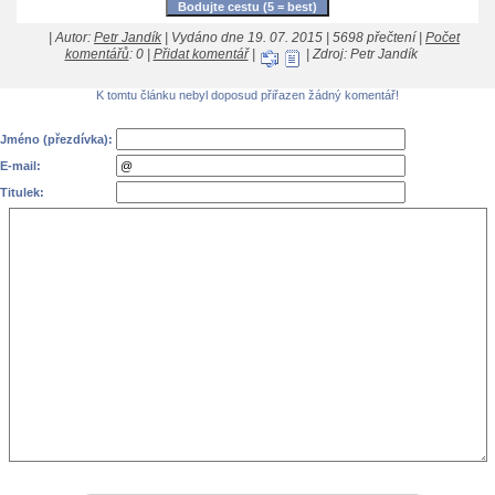
| Autor:
Petr Jandík
| Vydáno dne 19. 07. 2015 | 5698 přečtení |
Počet
komentářů
: 0 |
Přidat komentář
|
| Zdroj: Petr Jandík
K tomtu článku nebyl doposud přiřazen žádný komentář!
Jméno (přezdívka):
E-mail:
Titulek: