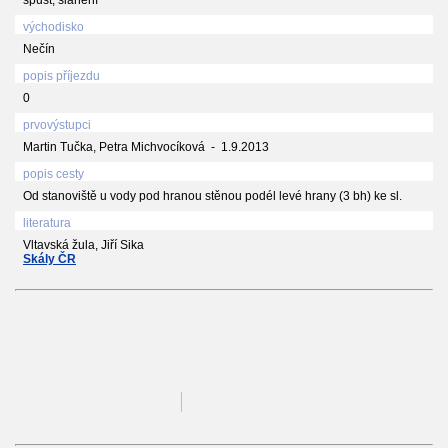
východisko
Nečín
popis příjezdu
0
prvovýstupci
Martin Tučka, Petra Michvocíková - 1.9.2013
popis cesty
Od stanoviště u vody pod hranou stěnou podél levé hrany (3 bh) ke sl.
literatura
Vltavská žula, Jiří Sika
Skály ČR