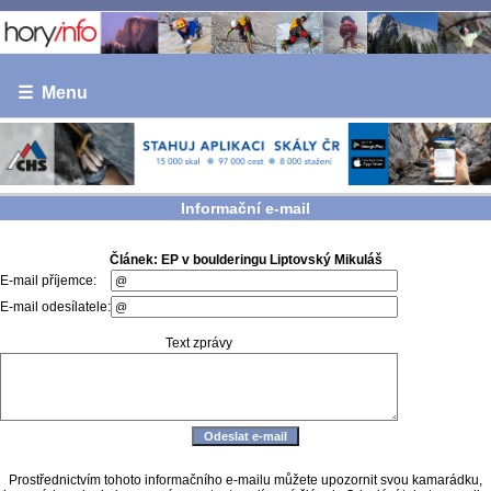
☰ Menu
Informační e-mail
Článek: EP v boulderingu Liptovský Mikuláš
E-mail příjemce:
E-mail odesílatele:
Text zprávy
Prostřednictvím tohoto informačního e-mailu můžete upozornit svou kamarádku,