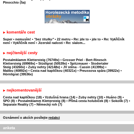
Pinocchio (5a)
komentáře cest
Super
•
nemusím!
•
"bez titulku"
•
22 metru
•
Re: jde to
•
jde to
•
Re: Vykřičník
není
•
Vykřičník není
•
Jizerské radosti
•
Re: slalom...
nejčtenější cesty
Postalmklamm Klettersteig (76749x)
•
Grosser Priel - Bert-Rinesch
Klettersteig (69969x)
•
Stüdlgrat (50539x)
•
Spitzmauer - Stodertaler
Steig (43260x)
•
Zuby nehty (42148x)
•
JV stěna - Cassin (41399x)
•
Malibu (40892x)
•
Cesta nad kapličkou (40321x)
•
Preussova spára (39922x)
•
Hörnligrat (39536x)
nejkomentovanější
Cesta nad kapličkou (18)
•
Vzdušná hrana (14)
•
Zuby nehty (10)
•
Huáno (9)
•
SPO (8)
•
Postalmklamm Klettersteig (8)
•
Přímá cesta holubiček (8)
•
Sokolík (7)
•
Separate Reality (7)
•
Německý roh (7)
Oznámení o akcích posílejte
redakci
anketa