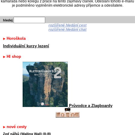
kamaráda nebo kolegu z práce na tento zajímavý článek. Odeslání tohoto e-mailu
je podmíněno vyplněním elektronické adresy příjemce a odesílatele.
hledej
rozšířené hledání cest
rozšířené hledání chat
Horoškola
Individuální kurzy lezení
HI shop
Průvodce a Zlagboardy
nové cesty
Zeď nářků (Walling Wall) (8-/8)