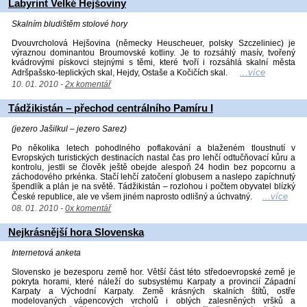
Labyrint Velké Hejšoviny
Skalním bludištěm stolové hory
Dvouvrcholová Hejšovina (německy Heuscheuer, polsky Szczeliniec) je
výraznou dominantou Broumovské kotliny. Je to rozsáhlý masív, tvořený
kvádrovými pískovci stejnými s těmi, které tvoří i rozsáhlá skalní města
...více
Adršpašsko-teplických skal, Hejdy, Ostaše a Kočičích skal.
10. 01. 2010 -
2x komentář
Tádžikistán – přechod centrálního Pamíru I
(jezero Jašilkul – jezero Sarez)
Po několika letech pohodlného poflakování a blaženém tloustnutí v
Evropských turistických destinacích nastal čas pro lehčí odtučňovací kůru a
kontrolu, jestli se člověk ještě obejde alespoň 24 hodin bez popcornu a
záchodového prkénka. Stačí lehčí zatočení globusem a naslepo zapíchnutý
špendlík a plán je na světě. Tádžikistán – rozlohou i počtem obyvatel blízký
...více
České republice, ale ve všem jiném naprosto odlišný a úchvatný.
08. 01. 2010 -
0x komentář
Nejkrásnější hora Slovenska
Internetová anketa
Slovensko je bezesporu země hor. Větší část této středoevropské země je
pokryta horami, které náleží do subsystému Karpaty a provincií Západní
Karpaty a Východní Karpaty. Země krásných skalních štítů, ostře
modelovaných vápencových vrcholů i oblých zalesněných vršků a