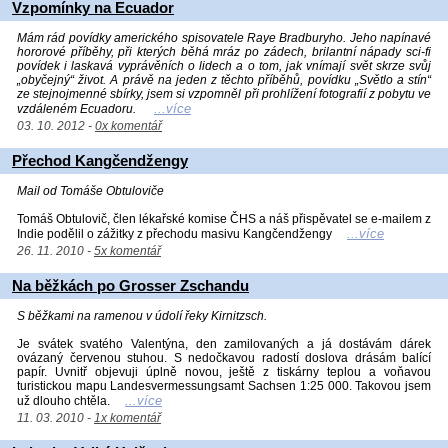
Vzpomínky na Ecuador
Mám rád povídky amerického spisovatele Raye Bradburyho. Jeho napínavé
hororové příběhy, při kterých běhá mráz po zádech, brilantní nápady sci-fi
povídek i laskavá vyprávěních o lidech a o tom, jak vnímají svět skrze svůj
„obyčejný“ život. A právě na jeden z těchto příběhů, povídku „Světlo a stín“
ze stejnojmenné sbírky, jsem si vzpomněl při prohlížení fotografií z pobytu ve
...více
vzdáleném Ecuadoru.
03. 10. 2012 -
0x komentář
Přechod Kangčendžengy
Mail od Tomáše Obtuloviče
Tomáš Obtulovič, člen lékařské komise ČHS a náš přispěvatel se e-mailem z
...více
Indie podělil o zážitky z přechodu masivu Kangčendžengy
26. 11. 2010 -
5x komentář
Na běžkách po Grosser Zschandu
S běžkami na ramenou v údolí řeky Kirnitzsch.
Je svátek svatého Valentýna, den zamilovaných a já dostávám dárek
ovázaný červenou stuhou. S nedočkavou radostí doslova drásám balící
papír. Uvnitř objevuji úplně novou, ještě z tiskárny teplou a voňavou
turistickou mapu Landesvermessungsamt Sachsen 1:25 000. Takovou jsem
...více
už dlouho chtěla.
11. 03. 2010 -
1x komentář