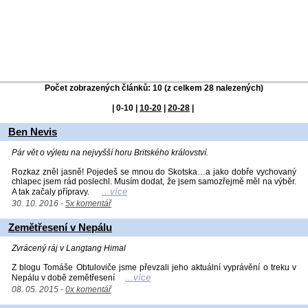
Počet zobrazených článků: 10 (z celkem 28 nalezených)
|
0-10
|
10-20
|
20-28
|
Ben Nevis
Pár vět o výletu na nejvyšší horu Britského království.
Rozkaz zněl jasně! Pojedeš se mnou do Skotska…a jako dobře vychovaný
chlapec jsem rád poslechl. Musím dodat, že jsem samozřejmě měl na výběr.
...více
A tak začaly přípravy.
30. 10. 2016 -
5x komentář
Zemětřesení v Nepálu
Zvrácený ráj v Langtang Himal
Z blogu Tomáše Obtuloviče jsme převzali jeho aktuální vyprávění o treku v
...více
Nepálu v době zemětřesení
08. 05. 2015 -
0x komentář