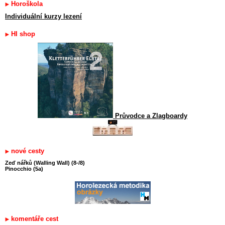
Horoškola
Individuální kurzy lezení
HI shop
Průvodce a Zlagboardy
nové cesty
Zeď nářků (Walling Wall) (8-/8)
Pinocchio (5a)
komentáře cest