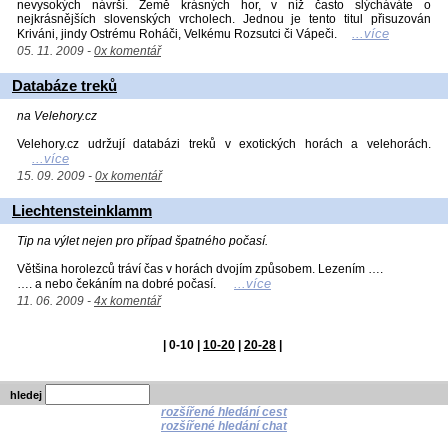
nevysokých návrší. Země krásných hor, v níž často slýcháváte o
nejkrásnějších slovenských vrcholech. Jednou je tento titul přisuzován
...více
Kriváni, jindy Ostrému Roháči, Velkému Rozsutci či Vápeči.
05. 11. 2009 -
0x komentář
Databáze treků
na Velehory.cz
Velehory.cz udržují databázi treků v exotických horách a velehorách.
...více
15. 09. 2009 -
0x komentář
Liechtensteinklamm
Tip na výlet nejen pro případ špatného počasí.
Většina horolezců tráví čas v horách dvojím způsobem. Lezením ….
...více
…. a nebo čekáním na dobré počasí.
11. 06. 2009 -
4x komentář
|
0-10
|
10-20
|
20-28
|
hledej
rozšířené hledání cest
rozšířené hledání chat