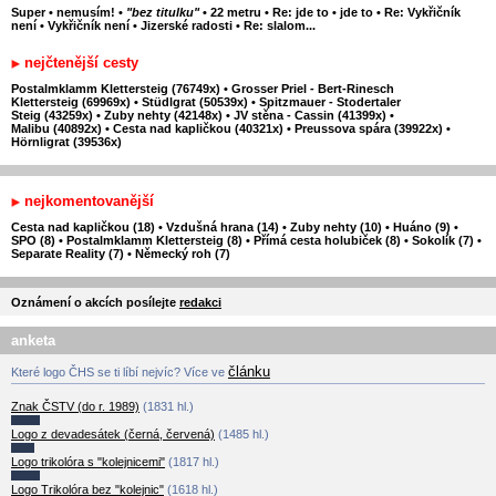
Super
•
nemusím!
•
"bez titulku"
•
22 metru
•
Re: jde to
•
jde to
•
Re: Vykřičník
není
•
Vykřičník není
•
Jizerské radosti
•
Re: slalom...
nejčtenější cesty
Postalmklamm Klettersteig (76749x)
•
Grosser Priel - Bert-Rinesch
Klettersteig (69969x)
•
Stüdlgrat (50539x)
•
Spitzmauer - Stodertaler
Steig (43259x)
•
Zuby nehty (42148x)
•
JV stěna - Cassin (41399x)
•
Malibu (40892x)
•
Cesta nad kapličkou (40321x)
•
Preussova spára (39922x)
•
Hörnligrat (39536x)
nejkomentovanější
Cesta nad kapličkou (18)
•
Vzdušná hrana (14)
•
Zuby nehty (10)
•
Huáno (9)
•
SPO (8)
•
Postalmklamm Klettersteig (8)
•
Přímá cesta holubiček (8)
•
Sokolík (7)
•
Separate Reality (7)
•
Německý roh (7)
Oznámení o akcích posílejte
redakci
anketa
článku
Které logo ČHS se ti líbí nejvíc? Více ve
Znak ČSTV (do r. 1989)
(1831 hl.)
Logo z devadesátek (černá, červená)
(1485 hl.)
Logo trikolóra s "kolejnicemi"
(1817 hl.)
Logo Trikolóra bez "kolejnic"
(1618 hl.)