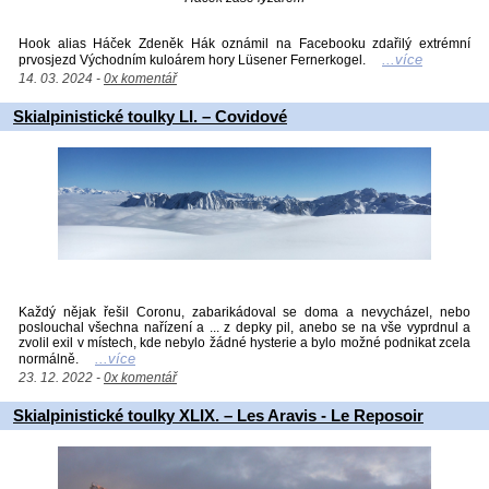
Hook alias Háček Zdeněk Hák oznámil na Facebooku zdařilý extrémní
...více
prvosjezd Východním kuloárem hory Lüsener Fernerkogel.
14. 03. 2024 -
0x komentář
Skialpinistické toulky LI. – Covidové
Každý nějak řešil Coronu, zabarikádoval se doma a nevycházel, nebo
poslouchal všechna nařízení a ... z depky pil, anebo se na vše vyprdnul a
zvolil exil v místech, kde nebylo žádné hysterie a bylo možné podnikat zcela
...více
normálně.
23. 12. 2022 -
0x komentář
Skialpinistické toulky XLIX. – Les Aravis - Le Reposoir