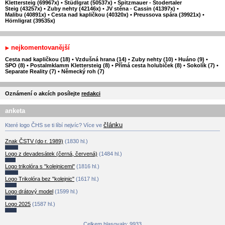
Klettersteig (69967x)
•
Stüdlgrat (50537x)
•
Spitzmauer - Stodertaler
Steig (43257x)
•
Zuby nehty (42146x)
•
JV stěna - Cassin (41397x)
•
Malibu (40891x)
•
Cesta nad kapličkou (40320x)
•
Preussova spára (39921x)
•
Hörnligrat (39535x)
nejkomentovanější
Cesta nad kapličkou (18)
•
Vzdušná hrana (14)
•
Zuby nehty (10)
•
Huáno (9)
•
SPO (8)
•
Postalmklamm Klettersteig (8)
•
Přímá cesta holubiček (8)
•
Sokolík (7)
•
Separate Reality (7)
•
Německý roh (7)
Oznámení o akcích posílejte
redakci
anketa
článku
Které logo ČHS se ti líbí nejvíc? Více ve
Znak ČSTV (do r. 1989)
(1830 hl.)
Logo z devadesátek (černá, červená)
(1484 hl.)
Logo trikolóra s "kolejnicemi"
(1816 hl.)
Logo Trikolóra bez "kolejnic"
(1617 hl.)
Logo drátový model
(1599 hl.)
Logo 2025
(1587 hl.)
Celkem hlasovalo: 9933