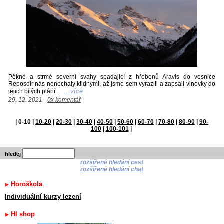
Pěkné a strmé severní svahy spadající z hřebenů Aravis do vesnice
Reposoir nás nenechaly klidnými, až jsme sem vyrazili a zapsali vlnovky do
...více
jejich bílých plání.
29. 12. 2021 -
0x komentář
|
0-10
|
10-20
|
20-30
|
30-40
|
40-50
|
50-60
|
60-70
|
70-80
|
80-90
|
90-
100
|
100-101
|
hledej
rozšířené hledání cest
rozšířené hledání chat
Horoškola
Individuální kurzy lezení
HI shop