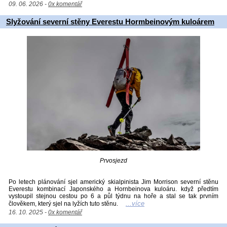
09. 06. 2026 -
0x komentář
Slyžování severní stěny Everestu Hormbeinovým kuloárem
Prvosjezd
Po letech plánování sjel americký skialpinista Jim Morrison severní stěnu
Everestu kombinací Japonského a Hornbeinova kuloáru. když předtím
vystoupil stejnou cestou po 6 a půl týdnu na hoře a stal se tak prvním
...více
člověkem, který sjel na lyžích tuto stěnu.
16. 10. 2025 -
0x komentář