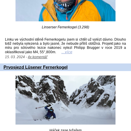
Linserser Fernerkogel (3.298)
Linku ve východní stěně Fernerkogelu jsem si chtěl už vylézt dávno. Dlouho
totiž nebyla vylezená a bylo jasné, že nebude příliš obtížná. Projekt jako na
míru pro sólového lezce nakonec vylezl Philipp Brugger v roce 2019 a
...více
oklasifikoval jako M4, 55°,800m.
15. 03. 2024 -
4x komentář
Prvosjezd Lüsener Fernerkogel
Háček zase lyžařem