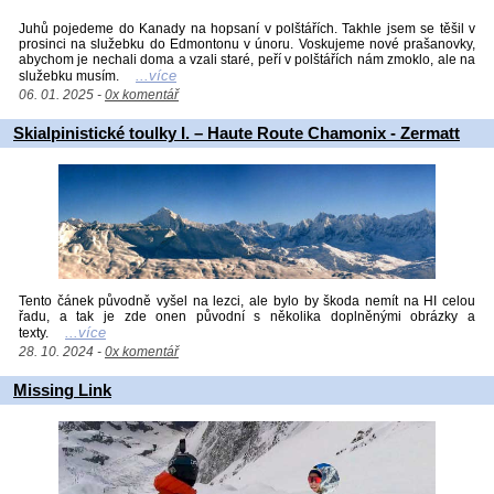
Juhů pojedeme do Kanady na hopsaní v polštářích. Takhle jsem se těšil v
prosinci na služebku do Edmontonu v únoru. Voskujeme nové prašanovky,
abychom je nechali doma a vzali staré, peří v polštářích nám zmoklo, ale na
...více
služebku musím.
06. 01. 2025 -
0x komentář
Skialpinistické toulky I. – Haute Route Chamonix - Zermatt
Tento čánek původně vyšel na lezci, ale bylo by škoda nemít na HI celou
řadu, a tak je zde onen původní s několika doplněnými obrázky a
...více
texty.
28. 10. 2024 -
0x komentář
Missing Link