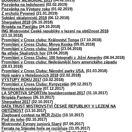
BOGANŮV MEMORIÁL 2019
(04.02.2019)
Pozvánka na ledolezení
(02.02.2019)
Pozvánka na Výstupy roku
(01.02.2019)
Z vrcholů Pyrenejí
(21.01.2019)
Sektání skialpinistů 2018
(06.12.2018)
Sherpafest 2018
(26.10.2018)
Brigáda na Panťáku
(24.10.2018)
ING Mistrovství České republiky v lezení na obtížnost 2018
(23.10.2018)
Promítání v Cross clubu: Království Tonga
(17.10.2018)
Promítání v Cross Clubu: Minya Konka
(09.05.2018)
Promítání v Cross clubu: Island
(23.04.2018)
Na střeše Skalistých hor
(19.04.2018)
Promítání v Cross Clubu: 100 fotografii z Jižní Ameriky
(08.04.2018)
Promítání v Cross clubu: Nejkrásnější hory amerického západu
(28.03.2018)
Promítání v Cross Clubu: Národní parky USA.
(01.03.2018)
Holé spáry v Holešovicích 2018
(22.02.2018)
VÝSTUPY ROKU 2017
(10.02.2018)
Promítání v Cross Clubu: Kyrgyzstán
(09.12.2017)
Horolezecká nostalgie
(07.12.2017)
LA SPORTIVA SPORTlife bouldercontest 2017
(31.10.2017)
Brigáda Panteon
(26.10.2017)
Sherpafest 2017
(22.10.2017)
DATA TRUST MISTROVSTVÍ ČESKÉ REPUBLIKY V LEZENÍ NA
OBTÍŽNOST
(13.10.2017)
Zlagboard contest na MČR Zličín
(10.10.2017)
Poď do toho
(02.10.2017)
Mistrovství Evropy juniorů Slaný
(07.09.2017)
Ferrata na Slánské hoře se rozšiřuje
(31.05.2017)