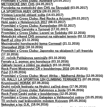
Promítání v Cross clubu: Austrálie
(25.05.2017)
METODICKÉ DNY ČHS
(24.05.2017)
Pozvánka na metodický den ČHS na Škrovádě
(03.05.2017)
LA SPORTIVA HUDY OPEN
(28.03.2017)
Výstava Lezecké oblasti světa
(14.03.2017)
Promítání v Cross Clubu: Red Rocks a Arizona
(09.03.2017)
Holé spáry v Holešovicích 2017
(08.03.2017)
Promítání v Cross Clubu: Kungsleden
(09.02.2017)
Výstava Jana Červinky v Turnově
(17.01.2017)
Promítání v Cross Clubu: Lezení ve Švédsku
(02.12.2016)
Metodický víkend ČHS posunut na náhradní termín
(02.12.2016)
Banff už zítra
(21.11.2016)
Mezinárodní horolezecký kemp Cornwall
(21.11.2016)
Sherpafest 2016
(18.10.2016)
Promítání v Cross Clubu: Japonsko na skialpech I při freeridu
(17.10.2016)
27. ročník Pelikánova semináře
(03.10.2016)
Ferraty a 1. pomoc pro horolezce
(03.10.2016)
Základy lezení a jištění na skalách
(03.10.2016)
Rock Point Mistrovství ČR v boulderingu 2016
(20.09.2016)
Póvl
(13.09.2016)
Promítání v Cross Clubu: Mzuri Afrika – Nádherná Afrika
(12.09.2016)
VII. RALLY LA SPORTIVA 12H CLIMBING TERRADETS
(07.09.2016)
Krumlovský HORÁK
(07.09.2016)
Druhý ročník festivalu na Hrubici začíná dnes
(17.06.2016)
Promítání v Cross clubu: Kalymnos a Jonte
(15.06.2016)
Rock Point Český pohár v boulderingu
(12.05.2016)
Promítání v Cross clubu: Galapágy a Velikonoční ostrov
(10.05.2016)
Tři vrcholy nad královským městem Kyjovem
(05.05.2016)
Nekoukej a lez O.K.
(18.04.2016)