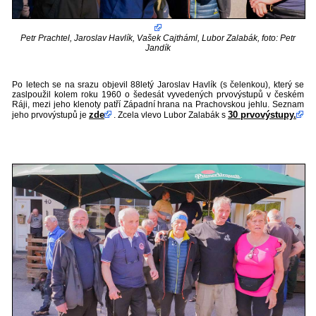
Petr Prachtel, Jaroslav Havlík, Vašek Cajtháml, Lubor Zalabák, foto: Petr
Jandík
Po letech se na srazu objevil 88letý Jaroslav Havlík (s čelenkou), který se
zaslpoužil kolem roku 1960 o šedesát vyvedených prvovýstupů v českém
Ráji, mezi jeho klenoty patří Západní hrana na Prachovskou jehlu. Seznam
zde
30 prvovýstupy.
jeho prvovýstupů je
. Zcela vlevo Lubor Zalabák s