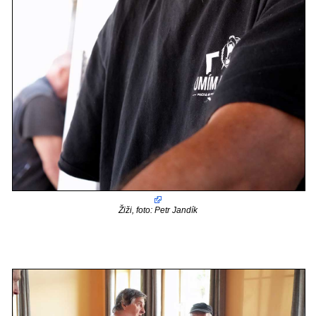
Žiži, foto: Petr Jandík