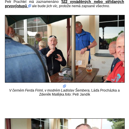
522 vyváděných nebo střídaných
Petr Prachtel má zaznamenáno
prvovýstupů
ale bude jich víc, protože nemá zapsané všechno.
V černém Ferda Friml, v modrém Ladislav Šembera,
Láďa Procházka a
Zdeněk Matějka.foto: Petr Jandík