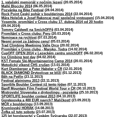
1. valašský memoriál v nočním lezení
(20.05.2014)
Mallé Bloccky 2014
(06.05.2014)
Pozvánka na Bike Festival
(28.04.2014)
Rock Point Český pohár v boulderingu 2014
(22.04.2014)
Mára Holeček a Josef Rakoncaj mají společné vystoupení
(15.04.2014)
Yosemite, promítání v Cross clubu 17. dubna 2014 od 20 hodin
(09.04.2014)
Tommy Caldwell na SmíchOFFě
(03.04.2014)
Promítání v Cross clubu: Peru
(20.03.2014)
Nominace na rychlost
(07.03.2014)
Nesmí projet za žádnou cenu!
(05.03.2014)
Trad Climbing Meetining Valle Orco
(20.02.2014)
Promítání v Cross clubu - Maroko, Todra
(14.02.2014)
CupOFF OPEN 2014 v Lezeckém centru smíchOFF
(06.02.2014)
Ice Climbing test day
(04.02.2014)
KST Female Ski-Mountaineering Camp 2014
(20.01.2014)
Metodický víkend ČHS zrušen
(13.01.2014)
Kurt Diemberger a Peter Habeler v ČR
(12.01.2014)
BLACK DIAMOND Drytoolcup se blíží
(01.12.2013)
Běh na Petřín
(23.11.2013)
Festival alpinismu 2013
(22.11.2013)
Sportlife Boulder Contest již tento týden
(07.11.2013)
Banff Mountain Film Festival World Tour v ČR
(30.10.2013)
Mistrovství Slovenska v drytoolingu - pozvánka
(25.10.2013)
SPORTLIFE boulder contest 2013
(04.10.2013)
Goretexovka a 400 EUR navrch? Maličkost!
(23.09.2013)
MČR v boulderingu
(13.09.2013)
Krumlovský HORÁK
(14.08.2013)
Žofka už tuto sobotu
(23.07.2013)
125 let horolezectví v Českém Švýcarsku
(22.07.2013)