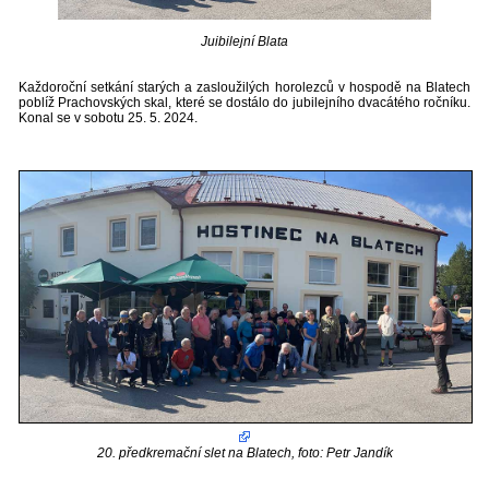
Juibilejní Blata
Každoroční setkání starých a zasloužilých horolezců v hospodě na Blatech
poblíž Prachovských skal, které se dostálo do jubilejního dvacátého ročníku.
Konal se v sobotu 25. 5. 2024.
20. předkremační slet na Blatech, foto: Petr Jandík