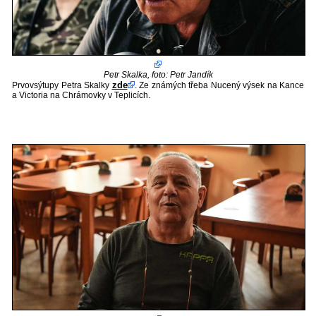
Petr Skalka, foto: Petr Jandík
zde
Prvovsýtupy Petra Skalky
. Ze známých třeba Nucený výsek na Kance
a Victoria na Chrámovky v Teplicích.