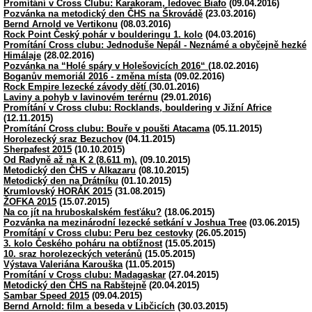
Promítání v Cross Clubu: Karakoram, ledovec Biafo
(09.04.2016)
Pozvánka na metodický den ČHS na Škrovádě
(23.03.2016)
Bernd Arnold ve Vertikonu
(08.03.2016)
Rock Point Český pohár v boulderingu 1. kolo
(04.03.2016)
Promítání Cross clubu: Jednoduše Nepál - Neznámé a obyčejně hezké
Himálaje
(28.02.2016)
Pozvánka na “Holé spáry v Holešovicích 2016“
(18.02.2016)
Boganův memoriál 2016 - změna místa
(09.02.2016)
Rock Empire lezecké závody dětí
(30.01.2016)
Laviny a pohyb v lavinovém terérnu
(29.01.2016)
Promítání v Cross clubu: Rocklands, bouldering v Jižní Africe
(12.11.2015)
Promítání Cross clubu: Bouře v poušti Atacama
(05.11.2015)
Horolezecký sraz Bezuchov
(04.11.2015)
Sherpafest 2015
(10.10.2015)
Od Radyně až na K 2 (8.611 m).
(09.10.2015)
Metodický den ČHS v Alkazaru
(08.10.2015)
Metodický den na Drátníku
(01.10.2015)
Krumlovský HORÁK 2015
(31.08.2015)
ŽOFKA 2015
(15.07.2015)
Na co jít na hruboskalském fesťáku?
(18.06.2015)
Pozvánka na mezinárodní lezecké setkání v Joshua Tree
(03.06.2015)
Promítání v Cross clubu: Peru bez cestovky
(26.05.2015)
3. kolo Českého poháru na obtížnost
(15.05.2015)
10. sraz horolezeckých veteránů
(15.05.2015)
Výstava Valeriána Karouška
(11.05.2015)
Promítání v Cross clubu: Madagaskar
(27.04.2015)
Metodický den ČHS na Rabštejně
(20.04.2015)
Sambar Speed 2015
(09.04.2015)
Bernd Arnold: film a beseda v Libčicích
(30.03.2015)