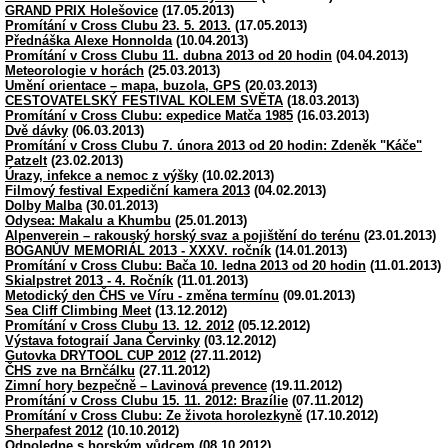
GRAND PRIX Holešovice
(17.05.2013)
Promítání v Cross Clubu 23. 5. 2013.
(17.05.2013)
Přednáška Alexe Honnolda
(10.04.2013)
Promítání v Cross Clubu 11. dubna 2013 od 20 hodin
(04.04.2013)
Meteorologie v horách
(25.03.2013)
Umění orientace – mapa, buzola, GPS
(20.03.2013)
CESTOVATELSKÝ FESTIVAL KOLEM SVĚTA
(18.03.2013)
Promítání v Cross Clubu: expedice Matča 1985
(16.03.2013)
Dvě dávky
(06.03.2013)
Promítání v Cross Clubu 7. února 2013 od 20 hodin: Zdeněk "Káče"
Patzelt
(23.02.2013)
Úrazy, infekce a nemoc z výšky
(10.02.2013)
Filmový festival Expediční kamera 2013
(04.02.2013)
Dolby Malba
(30.01.2013)
Odysea: Makalu a Khumbu
(25.01.2013)
Alpenverein – rakouský horský svaz a pojištění do terénu
(23.01.2013)
BOGANŮV MEMORIÁL 2013 - XXXV. ročník
(14.01.2013)
Promítání v Cross Clubu: Bača 10. ledna 2013 od 20 hodin
(11.01.2013)
Skialpstret 2013 - 4. Ročník
(11.01.2013)
Metodický den ČHS ve Víru - změna termínu
(09.01.2013)
Sea Cliff Climbing Meet
(13.12.2012)
Promítání v Cross Clubu 13. 12. 2012
(05.12.2012)
Výstava fotograií Jana Červinky
(03.12.2012)
Gutovka DRYTOOL CUP 2012
(27.11.2012)
ČHS zve na Brnčálku
(27.11.2012)
Zimní hory bezpečně – Lavinová prevence
(19.11.2012)
Promítání v Cross Clubu 15. 11. 2012: Brazílie
(07.11.2012)
Promítání v Cross Clubu: Ze života horolezkyně
(17.10.2012)
Sherpafest 2012
(10.10.2012)
Odpoledne s horským vůdcem
(08.10.2012)