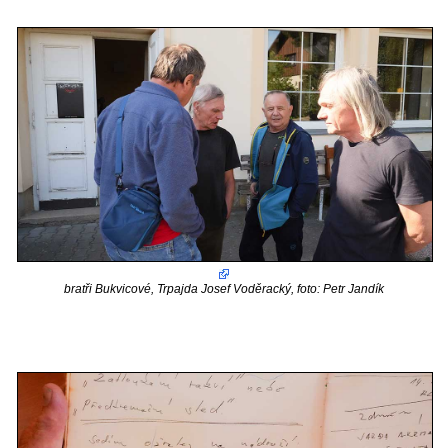
bratři Bukvicové, Trpajda Josef Voděracký, foto: Petr Jandík