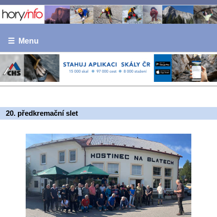
☰ Menu
20. předkremační slet