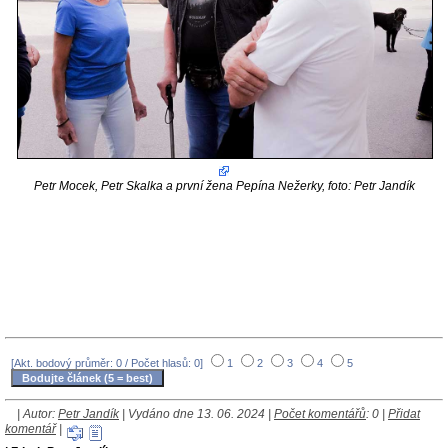
Petr Mocek, Petr Skalka a první žena Pepína Nežerky, foto: Petr Jandík
[Akt. bodový průměr: 0 / Počet hlasů: 0]
1
2
3
4
5
| Autor:
Petr Jandík
| Vydáno dne 13. 06. 2024 |
Počet komentářů
: 0 |
Přidat
komentář
|