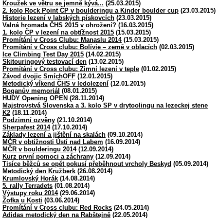
Kroužek ve větru se jemně kývá...
(25.03.2015)
2. kolo Rock Point ČP v boulderingu a Kinder boulder cup
(23.03.2015)
Historie lezení v labských pískovcích
(23.03.2015)
Valná hromada ČHS 2015 v ohrožení?
(16.03.2015)
1. kolo ČP v lezení na obtížnost 2015
(15.03.2015)
Promítání v Cross Clubu: Manaslu 2014
(15.03.2015)
Promítání v Cross clubu: Bolívie – země v oblacích
(02.03.2015)
Ice Climbing Test Day 2015
(14.02.2015)
Skitouringový testovací den
(13.02.2015)
Promítání v Cross clubu: Zimní lezení v teple
(01.02.2015)
Závod dvojic SmíchOFF
(12.01.2015)
Metodický víkend ČHS v ledolezení
(12.01.2015)
Boganův memoriál
(08.01.2015)
HUDY Opening OPEN
(28.11.2014)
Majstrovstvá Slovenska a 3. kolo SP v drytoolingu na lezeckej stene
K2
(18.11.2014)
Podzimní ozvěny
(21.10.2014)
Sherpafest 2014
(17.10.2014)
Základy lezení a jištění na skalách
(09.10.2014)
MČR v obtížnosti Ústí nad Labem
(16.09.2014)
MČR v boulderingu 2014
(12.09.2014)
Kurz první pomoci a záchrany
(12.09.2014)
Tisíce běžců se opět pokusí přeběhnout vrcholy Beskyd
(05.09.2014)
Metodický den Kružberk
(26.08.2014)
Krumlovský Horák
(14.08.2014)
5. rally Terradets
(01.08.2014)
Výstupy roku 2014
(29.06.2014)
Žofka u Kosti
(03.06.2014)
Promítání v Cross clubu: Red Rocks
(24.05.2014)
Adidas metodický den na Rabštejně
(22.05.2014)