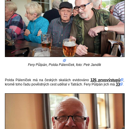
Fery Půlpán, Polda Páleníček, foto: Petr Jandík
126 prvovýstupů
Polda Páleníček má na českých skalách evidováno
,
33
kromě toho řadu pověstných cest udělal v Tatrách. Fery Půlpán jich má
.