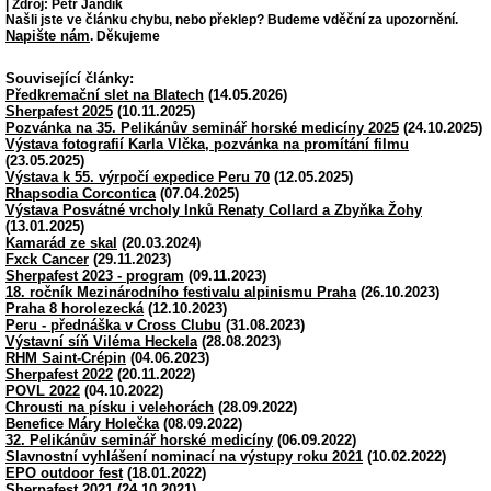
| Zdroj: Petr Jandík
Našli jste ve článku chybu, nebo překlep? Budeme vděční za upozornění.
Napište nám
. Děkujeme
Související články:
Předkremační slet na Blatech
(14.05.2026)
Sherpafest 2025
(10.11.2025)
Pozvánka na 35. Pelikánův seminář horské medicíny 2025
(24.10.2025)
Výstava fotografií Karla Vlčka, pozvánka na promítání filmu
(23.05.2025)
Výstava k 55. výrpočí expedice Peru 70
(12.05.2025)
Rhapsodia Corcontica
(07.04.2025)
Výstava Posvátné vrcholy Inků Renaty Collard a Zbyňka Žohy
(13.01.2025)
Kamarád ze skal
(20.03.2024)
Fxck Cancer
(29.11.2023)
Sherpafest 2023 - program
(09.11.2023)
18. ročník Mezinárodního festivalu alpinismu Praha
(26.10.2023)
Praha 8 horolezecká
(12.10.2023)
Peru - přednáška v Cross Clubu
(31.08.2023)
Výstavní síň Viléma Heckela
(28.08.2023)
RHM Saint-Crépin
(04.06.2023)
Sherpafest 2022
(20.11.2022)
POVL 2022
(04.10.2022)
Chrousti na písku i velehorách
(28.09.2022)
Benefice Máry Holečka
(08.09.2022)
32. Pelikánův seminář horské medicíny
(06.09.2022)
Slavnostní vyhlášení nominací na výstupy roku 2021
(10.02.2022)
EPO outdoor fest
(18.01.2022)
Sherpafest 2021
(24.10.2021)