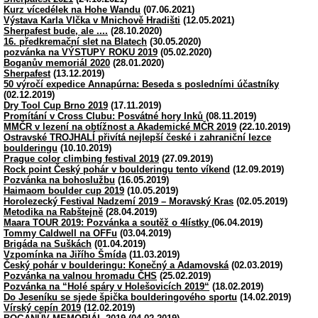
Kurz vícedélek na Hohe Wandu
(07.06.2021)
Výstava Karla Vlčka v Mnichově Hradišti
(12.05.2021)
Sherpafest bude, ale ....
(28.10.2020)
16. předkremační slet na Blatech
(30.05.2020)
pozvánka na VÝSTUPY ROKU 2019
(05.02.2020)
Boganův memoriál 2020
(28.01.2020)
Sherpafest
(13.12.2019)
50 výročí expedice Annapúrna: Beseda s posledními účastníky
(02.12.2019)
Dry Tool Cup Brno 2019
(17.11.2019)
Promítání v Cross Clubu: Posvátné hory Inků
(08.11.2019)
MMČR v lezení na obtížnost a Akademické MČR 2019
(22.10.2019)
Ostravské TROJHALÍ přivítá nejlepší české i zahraniční lezce
boulderingu
(10.10.2019)
Prague color climbing festival 2019
(27.09.2019)
Rock point Český pohár v boulderingu tento víkend
(12.09.2019)
Pozvánka na bohoslužbu
(16.05.2019)
Haimaom boulder cup 2019
(10.05.2019)
Horolezecký Festival Nadzemí 2019 – Moravský Kras
(02.05.2019)
Metodika na Rabštejně
(28.04.2019)
Maara TOUR 2019: Pozvánka a soutěž o 4lístky
(06.04.2019)
Tommy Caldwell na OFFu
(03.04.2019)
Brigáda na Suškách
(01.04.2019)
Vzpomínka na Jiřího Šmída
(11.03.2019)
Český pohár v boulderingu: Konečný a Adamovská
(02.03.2019)
Pozvánka na valnou hromadu ČHS
(25.02.2019)
Pozvánka na “Holé spáry v Holešovicích 2019“
(18.02.2019)
Do Jeseníku se sjede špička boulderingového sportu
(14.02.2019)
Vírský cepín 2019
(12.02.2019)