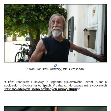
Cikán Stanislav Lukavský, foto: Petr Jandík
"CIkán" Stanislav Lukavský je legenda pískovcového lezení. Autor a
spoluautor průvodce na Adršpach. V databázi Horosvazu má evidovaných
1938 vyvedených, nebo střídaných prvovýstupů