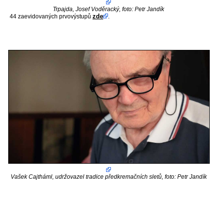
Trpajda, Josef Voděracký, foto: Petr Jandík
zde
44 zaevidovaných prvovýstupů
.
Vašek Cajtháml, udržovazel tradice předkremačních sletů, foto: Petr Jandík