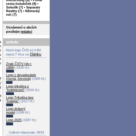
cesta holubiček (8)
•
Sokolík (7)
•
Separate
Reality (7)
•
Německý
roh (7)
Oznámení o akcích
posílejte
redakci
anketa
a
m
Které logo ČHS se ti líbí
i
článku
nejvíc? Více ve
u
e
o
Znak ČSTV (do r.
1989)
(1830 hl.)
Logo z devadesátek
ž
(černá, červená)
(1484 hl.)
l
Logo trikolóra s
á
"kolejnicemi"
(1816 hl.)
.
d
Logo Trikolóra bez
a
"kolejnic"
(1617 hl.)
Logo drátový
model
(1599 hl.)
Logo 2025
(1587 hl.)
Celkem hlasovalo: 9933