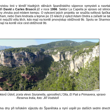
vislou linii v téměř hladkých stěnách španělského vápence vymysleli a navrtal
tři
David
a
Carles Brascò
již v roce
1996
. Sektor La Capella je vpravo od silnic
ny zhruba pod místem kempu. O vylezení jejich projektu se snažila světová špička
ham, nebo Dani Andrada a teprve po 15 letech ji vylezl Adam Ondra a zařadil se ta
 nejužší elitu těch, kdo mají na kontě prvovýstup obtížnosti 9b. Spolu se Sharmo
 mají na kontě více cest obtížnosti 9b.
orů Údolí, zcela vlevo Siuranella, uprostřed L'Olla, El Pati a Primavera, vpravo
Reserva India, foto: Jiří Vodsloň
va dny při loňském výjezdu do Španělska a nyní uspěl po dalších sedmi dnech