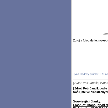
Zob
noveb
Zdroj a fotogalerie:
[Akt. bodový průměr: 0 / Poč
| Autor:
Petr Jandík
| Vydán
| Zdroj: Petr Jandík podl
Našli jste ve článku chy
Související články:
Clash of Titans, první 