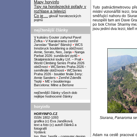
Mapy horyinfo
Tipy na horolezecké pořady v
Tuto patnáctimetrovou pře
rozhlase a televizi
místní vizionářští lezci, bra
Co je ...
směřující nahoru do Siura
glosář horolezeckých
pojmů
neuspěli tam ani Dave Gra
po bok Chrise Sharmy mezi
jsou jediní dva lezci, kteří
nejčtenější články
V kuloáru Gouter zahynul Pavel
Žofka
•
V Karakoramu zemřel
Jaroslav "Banán" Bánský
•
WCS
Innsbruck bouldering a obtížnost:
Annie, Sorato, Neo, Janja
•
Nanga
Parbat 2026: sundávání pytlů
•
Skialpinistické toulky LVI. – Prali
•
World Climbing Series Praha 2026
obtížnost
•
WCSeries Praha 2026 -
semifinále obtížnosti
•
WCSeries
Praha 2026 - boulder finále ženy:
Annie Sanders
•
Zemřel Zdeněk
Teplý
•
ME v boulderingu
Barcelona: Milne a Bertone
nejčtenější články všech dob
nejlépe hodnocené články
horyinfo
HORYINFO.CZ
ISSN 1802-1093
Siurana, Panaroma sekt
grafika (c) Eva Jandíková
text a foto (c) autoři článků a
fotografií
Vydává:
Adam na cestě pracoval d
Ing. Petr Jandík - computer design