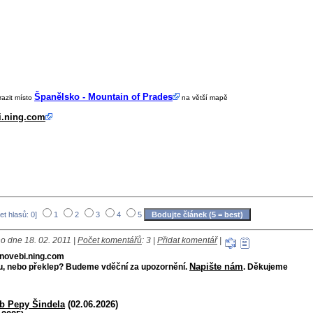
Španělsko - Mountain of Prades
razit místo
na větší mapě
i.ning.com
et hlasů: 0]
1
2
3
4
5
o dne 18. 02. 2011 |
Počet komentářů
: 3 |
Přidat komentář
|
e novebi.ning.com
Napište nám
bu, nebo překlep? Budeme vděční za upozornění.
. Děkujeme
9b Pepy Šindela
(02.06.2026)