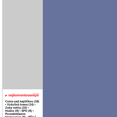
nejkomentovanější
Cesta nad kapličkou (18)
•
Vzdušná hrana (14)
•
Zuby nehty (10)
•
Huáno (9)
•
SPO (8)
•
Postalmklamm
Klettersteig (8)
•
Přímá