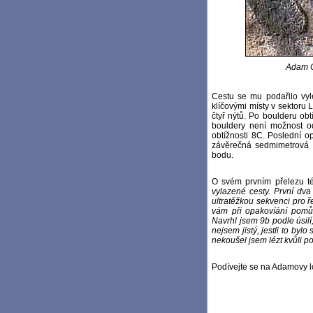
Adam On
Cestu se mu podařilo vyl
klíčovými místy v sektoru
čtyř nýtů. Po boulderu ob
bouldery není možnost od
obtížnosti 8C. Poslední o
závěrečná sedmimetrová s
bodu.
O svém prvním přelezu té
vylazené cesty. První dva
ultratěžkou sekvenci pro 
vám při opakovíání pomůže
Navrhl jsem 9b podle úsilí,
nejsem jistý, jestli to byl
nekoušel jsem lézt kvůli p
Podívejte se na Adamovy 