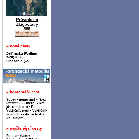
Průvodce a
Zlagboardy
nové cesty
Zeď nářků (Walling
Wall) (8-/8)
Pinocchio (5a)
komentáře cest
Super
•
nemusím!
•
"bez
titulku"
•
22 metru
•
Re:
jde to
•
jde to
•
Re:
Vykřičník není
•
Vykřičník
není
•
Jizerské radosti
•
Re: slalom...
nejčtenější cesty
Postalmklamm