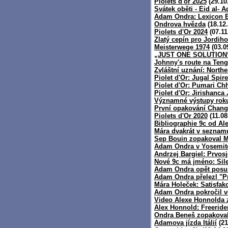
Piolets d'or 2025
(29.10
Svátek oběti - Eid al-
Adam Ondra: Lexicon E
Ondrova hvězda
(18.12
Piolets d'Or 2024
(07.11
Zlatý cepín pro Jordih
Meisterwege 1974
(03.0
„JUST ONE SOLUTION“
Johnny's route na Teng
Zvláštní uznání: North
Piolet d'Or: Jugal Spire
Piolet d'Or: Pumari Ch
Piolet d'Or: Jirishanca
Významné výstupy rok
První opakování Chan
Piolets d'Or 2020
(11.08
Bibliographie 9c od A
Mára dvakrát v seznamu
Sep Bouin zopakoval 
Adam Ondra v Yosemi
Andrzej Bargiel: Prvos
Nové 9c má jméno: Sil
Adam Ondra opět posunu
Adam Ondra přelezl "Pr
Mára Holeček: Satisfak
Adam Ondra pokročil v
Video Alexe Honnolda z
Alex Honnold: Freerider
Ondra Beneš zopakoval 
Adamova jízda Itálií
(21