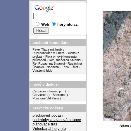
Web
horyinfo.cz
poslední komentáře
Pavel Tlapa má hrob v
Ruprechticích v Liberci
•
clenskz
prukaz
•
Piola o nové konzeptu
průvodců
•
Re: Rusáci na Štvanici
•
Re: Rusáci na Štvanici
•
Rusáci na
Štvanici
•
Nádhera
•
Fénix
•
šrot
•
Vytržený blok
nové v diskusi
Cervières - konec p ...
(
)
•
Cervières
(
)
•
Bedretto
(
)
•
Poncione Val Piana
(
)
•
praktické odkazy
předpověď počasí
podmínky a lavinová situace
plánovače tras
Adam On
Videokanál horyinfo