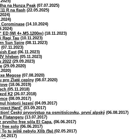
.2025)
 Adha na Hunza Peak
(07.07.2025)
11 R na flash
(22.05.2025)
.2024)
.2024)
o Corominase
(14.10.2024)
9.2024)
 ED (WI 4+,M5,1200m)
(18.11.2023)
i Ragi Tau
(10.11.2023)
ern Sun Spire
(08.11.2023)
(07.11.2023)
hish East
(06.11.2023)
 JV hřeben
(05.11.2023)
u 2022
(29.09.2023)
ge
(29.09.2020)
.2020)
lexe Megose
(07.08.2020)
 pro Zlaté cepíny
(08.07.2020)
Move
(18.06.2019)
tech
(05.11.2018)
jezd K2
(26.07.2018)
ence
(08.09.2017)
l historii lezení
(04.09.2017)
oject Hard"
(03.09.2017)
ction! Český prvovýstup na osmitisícovku, první alpský
(06.08.2017)
e Flatangeru
(13.07.2017)
 prvního free sóla El Capa.
(06.06.2017)
 free solo
(06.06.2017)
To tu ještě nebylo XIIb (9a)
(02.05.2017)
.04.2017)