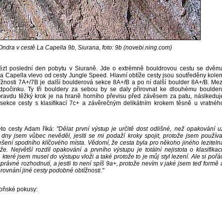
dra v cestě La Capella 9b, Siurana, foto: 9b (novebi.ning.com)
ézt poslední den pobytu v Siuraně. Jde o extrémně bouldrovou cestu se dvěm
 La Capella vlevo od cesty Jungle Speed. Hlavní obtíže cesty jsou soutředěny kole
tížnosti 7A+/7B je další boulderová sekce 8A+/B a po ní další boulder 8A+/B. Mez
počinku. Ty tři bouldery za sebou by se daly přirovnat ke dlouhému boulder
pravdu těžký krok je na hraně horního převisu před závěsem za patu, náslkeduj
ekce cesty s klasifikací 7c+ a závěrečným delikátním krokem těsně u vratnéh
to cesty Adam říká:
"Dělat první výstup je určitě dost odlišné, než opakování u
 dny jsem vůbec nevěděl, jeslti se mi podaží kroky spojit, protože jsem používa
řešení spodního klíčového místa. Vědomí, že cesta byla pro někoho jiného leziteln
. Největší rozdíl opakování a prvního výstupu je totální nejistota o klasifikaci
 které jsem musel do výstupu vloži a také protože to je můj styl lezení. Ale si pořá
o správné rozhodnutí, a jestli to není spíš 9a+, protože nevím v jaké jsem teď formě 
orovnání jiné cesty podobné obtížnosti."
loňské pokusy: