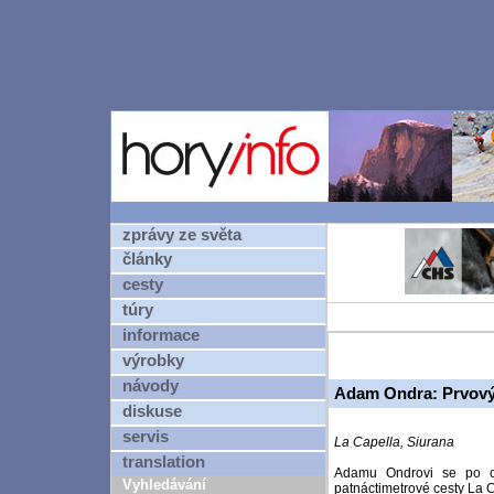
zprávy ze světa
články
cesty
túry
informace
výrobky
návody
Adam Ondra: Prvový
diskuse
servis
La Capella, Siurana
translation
Adamu Ondrovi se po ce
Vyhledávání
patnáctimetrové cesty La C