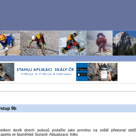
stup 9b
lkem devíti dnech pokusů podařilo jako prvnímu na světě překonat obtí
apella ve španělské Siuraně. Aktualizace: fotky.