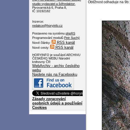
Obtížnost odhaduje na 9b: "
studio
vydavatel a šéfredaktor
,
Pivovarnická 6, Praha 8,
IČ 10192182
Inzerce:
redakce@horyinfo.cz
Postaveno na systému
phpRS
Programování modulů
Petr Suchý
RSS kanál
Nové články:
RSS kanál
Nové cesty:
HORYINFO je součástí ARCHIVU
ČESKÉHO WEBU Národní
knihovny ČR
WebArchiv - archiv českého
webu
Najdete nás na Facebooku
Zásady zpracování
osobních údajů a používání
Cookies