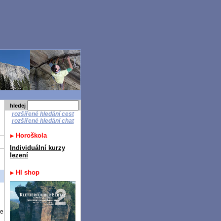
hledej
rozšířené hledání cest
rozšířené hledání chat
Horoškola
Individuální kurzy
lezení
HI shop
že