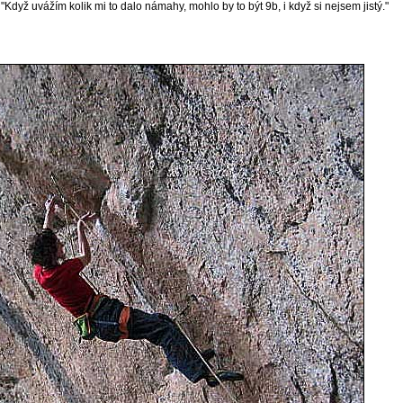
Když uvážím kolik mi to dalo námahy, mohlo by to být 9b, i když si nejsem jistý."