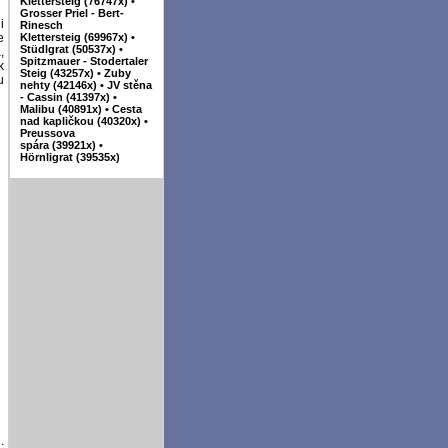
Klettersteig (76747x)
•
Grosser Priel - Bert-
i
Rinesch
Klettersteig (69967x)
•
e
Stüdlgrat (50537x)
•
,
Spitzmauer - Stodertaler
k
Steig (43257x)
•
Zuby
u
nehty (42146x)
•
JV stěna
- Cassin (41397x)
•
Malibu (40891x)
•
Cesta
nad kapličkou (40320x)
•
Preussova
spára (39921x)
•
Hörnligrat (39535x)
.