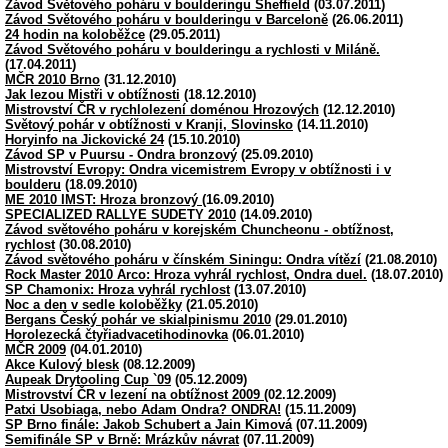
Závod Světového poháru v boulderingu Sheffield
(03.07.2011)
Závod Světového poháru v boulderingu v Barceloně
(26.06.2011)
24 hodin na koloběžce
(29.05.2011)
Závod Světového poháru v boulderingu a rychlosti v Miláně.
(17.04.2011)
MČR 2010 Brno
(31.12.2010)
Jak lezou Mistři v obtížnosti
(18.12.2010)
Mistrovství ČR v rychlolezení doménou Hrozových
(12.12.2010)
Světový pohár v obtížnosti v Kranji, Slovinsko
(14.11.2010)
Horyinfo na Jickovické 24
(15.10.2010)
Závod SP v Puursu - Ondra bronzový
(25.09.2010)
Mistrovství Evropy: Ondra vicemistrem Evropy v obtížnosti i v
boulderu
(18.09.2010)
ME 2010 IMST: Hroza bronzový
(16.09.2010)
SPECIALIZED RALLYE SUDETY 2010
(14.09.2010)
Závod světového poháru v korejském Chuncheonu - obtížnost,
rychlost
(30.08.2010)
Závod světového poháru v čínském Siningu: Ondra vítězí
(21.08.2010)
Rock Master 2010 Arco: Hroza vyhrál rychlost, Ondra duel.
(18.07.2010)
SP Chamonix: Hroza vyhrál rychlost
(13.07.2010)
Noc a den v sedle koloběžky
(21.05.2010)
Bergans Český pohár ve skialpinismu 2010
(29.01.2010)
Horolezecká čtyřiadvacetihodinovka
(06.01.2010)
MČR 2009
(04.01.2010)
Akce Kulový blesk
(08.12.2009)
Aupeak Drytooling Cup `09
(05.12.2009)
Mistrovství ČR v lezení na obtížnost 2009
(02.12.2009)
Patxi Usobiaga, nebo Adam Ondra? ONDRA!
(15.11.2009)
SP Brno finále: Jakob Schubert a Jain Kimová
(07.11.2009)
Semifinále SP v Brně: Mrázkův návrat
(07.11.2009)