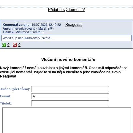
Přidat nový komentář
Reagovat
Komentář ze dne:
19.07.2021 12:49:22
Autor:
neregistrovaný - Martin (@)
Titulek:
Mistrovství světa....
World cup není Mistrovství světa.....
0
0
Vložení nového komentáře
Nový komentář nemá souvislost s jinými komentáři. Chcete-li odpovědět na
existující komentář, najeďte si na něj a klikněte v jeho hlavičce na slovo
Reagovat
Jméno (přezdívka):
E-mail:
Titulek: