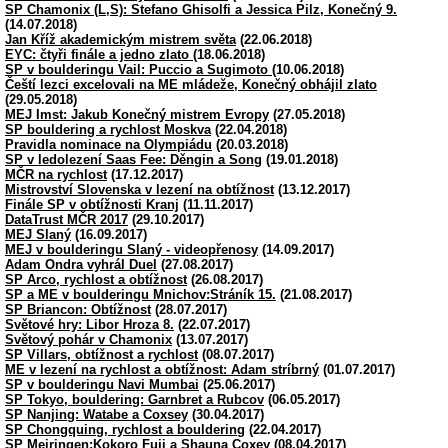
SP Chamonix (L,S): Stefano Ghisolfi a Jessica Pilz, Konečný 9.
(14.07.2018)
Jan Kříž akademickým mistrem světa
(22.06.2018)
EYC: čtyři finále a jedno zlato
(18.06.2018)
SP v boulderingu Vail: Puccio a Sugimoto
(10.06.2018)
Čeští lezci excelovali na ME mládeže, Konečný obhájil zlato
(29.05.2018)
MEJ Imst: Jakub Konečný mistrem Evropy
(27.05.2018)
SP bouldering a rychlost Moskva
(22.04.2018)
Pravidla nominace na Olympiádu
(20.03.2018)
SP v ledolezení Saas Fee: Děngin a Song
(19.01.2018)
MČR na rychlost
(17.12.2017)
Mistrovství Slovenska v lezení na obtížnost
(13.12.2017)
Finále SP v obtížnosti Kranj
(11.11.2017)
DataTrust MČR 2017
(29.10.2017)
MEJ Slaný
(16.09.2017)
MEJ v boulderingu Slaný - videopřenosy
(14.09.2017)
Adam Ondra vyhrál Duel
(27.08.2017)
SP Arco, rychlost a obtížnost
(26.08.2017)
SP a ME v boulderingu Mnichov:Stráník 15.
(21.08.2017)
SP Briancon: Obtížnost
(28.07.2017)
Světové hry: Libor Hroza 8.
(22.07.2017)
Světový pohár v Chamonix
(13.07.2017)
SP Villars, obtížnost a rychlost
(08.07.2017)
ME v lezení na rychlost a obtížnost: Adam stríbrný
(01.07.2017)
SP v boulderingu Navi Mumbai
(25.06.2017)
SP Tokyo, bouldering: Garnbret a Rubcov
(06.05.2017)
SP Nanjing: Watabe a Coxsey
(30.04.2017)
SP Chongquing, rychlost a bouldering
(22.04.2017)
SP Meiringen:Kokoro Fuji a Shauna Coxey
(08.04.2017)