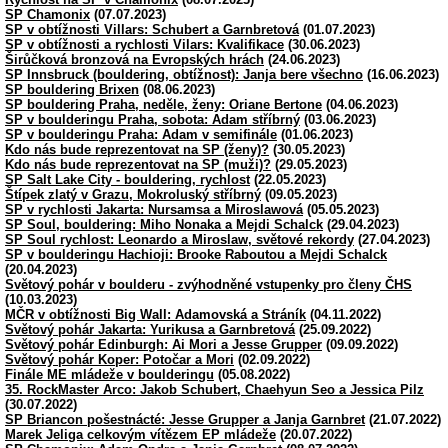
SP Chamonix
(07.07.2023)
SP v obtížnosti Villars: Schubert a Garnbretová
(01.07.2023)
SP v obtížnosti a rychlosti Vilars: Kvalifikace
(30.06.2023)
Širůčková bronzová na Evropských hrách
(24.06.2023)
SP Innsbruck (bouldering, obtížnost): Janja bere všechno
(16.06.2023)
SP bouldering Brixen
(08.06.2023)
SP bouldering Praha, neděle, ženy: Oriane Bertone
(04.06.2023)
SP v boulderingu Praha, sobota: Adam stříbrný
(03.06.2023)
SP v boulderingu Praha: Adam v semifinále
(01.06.2023)
Kdo nás bude reprezentovat na SP (ženy)?
(30.05.2023)
Kdo nás bude reprezentovat na SP (muži)?
(29.05.2023)
SP Salt Lake City - bouldering, rychlost
(22.05.2023)
Štípek zlatý v Grazu, Mokroluský stříbrný
(09.05.2023)
SP v rychlosti Jakarta: Nursamsa a Miroslawová
(05.05.2023)
SP Soul, bouldering: Miho Nonaka a Mejdi Schalck
(29.04.2023)
SP Soul rychlost: Leonardo a Miroslaw, světové rekordy
(27.04.2023)
SP v boulderingu Hachioji: Brooke Raboutou a Mejdi Schalck
(20.04.2023)
Světový pohár v boulderu - zvýhodněné vstupenky pro členy ČHS
(10.03.2023)
MČR v obtížnosti Big Wall: Adamovská a Stráník
(04.11.2022)
Světový pohár Jakarta: Yurikusa a Garnbretová
(25.09.2022)
Světový pohár Edinburgh: Ai Mori a Jesse Grupper
(09.09.2022)
Světový pohár Koper: Potočar a Mori
(02.09.2022)
Finále ME mládeže v boulderingu
(05.08.2022)
35. RockMaster Arco: Jakob Schubert, Chaehyun Seo a Jessica Pilz
(30.07.2022)
SP Briancon pošestnácté: Jesse Grupper a Janja Garnbret
(21.07.2022)
Marek Jeliga celkovým vítězem EP mládeže
(20.07.2022)