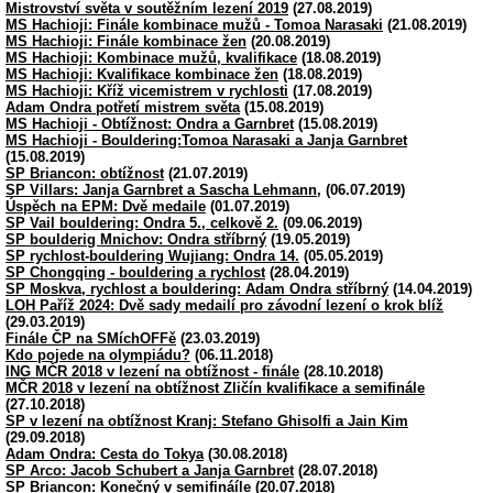
Mistrovství světa v soutěžním lezení 2019
(27.08.2019)
MS Hachioji: Finále kombinace mužů - Tomoa Narasaki
(21.08.2019)
MS Hachioji: Finále kombinace žen
(20.08.2019)
MS Hachioji: Kombinace mužů, kvalifikace
(18.08.2019)
MS Hachioji: Kvalifikace kombinace žen
(18.08.2019)
MS Hachioji: Kříž vicemistrem v rychlosti
(17.08.2019)
Adam Ondra potřetí mistrem světa
(15.08.2019)
MS Hachioji - Obtížnost: Ondra a Garnbret
(15.08.2019)
MS Hachioji - Bouldering:Tomoa Narasaki a Janja Garnbret
(15.08.2019)
SP Briancon: obtížnost
(21.07.2019)
SP Villars: Janja Garnbret a Sascha Lehmann,
(06.07.2019)
Úspěch na EPM: Dvě medaile
(01.07.2019)
SP Vail bouldering: Ondra 5., celkově 2.
(09.06.2019)
SP boulderig Mnichov: Ondra stříbrný
(19.05.2019)
SP rychlost-bouldering Wujiang: Ondra 14.
(05.05.2019)
SP Chongqing - bouldering a rychlost
(28.04.2019)
SP Moskva, rychlost a bouldering: Adam Ondra stříbrný
(14.04.2019)
LOH Paříž 2024: Dvě sady medailí pro závodní lezení o krok blíž
(29.03.2019)
Finále ČP na SMíchOFFě
(23.03.2019)
Kdo pojede na olympiádu?
(06.11.2018)
ING MČR 2018 v lezení na obtížnost - finále
(28.10.2018)
MČR 2018 v lezení na obtížnost Zličín kvalifikace a semifinále
(27.10.2018)
SP v lezení na obtížnost Kranj: Stefano Ghisolfi a Jain Kim
(29.09.2018)
Adam Ondra: Cesta do Tokya
(30.08.2018)
SP Arco: Jacob Schubert a Janja Garnbret
(28.07.2018)
SP Briancon: Konečný v semifináíle
(20.07.2018)