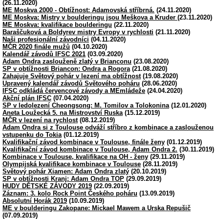
(26.11.2020)
ME Moskva 2000 - Obtížnost: Adamovská stříbrná.
(24.11.2020)
ME Moskva: Mistry v boulderingu jsou Meškova a Kruder
(23.11.2020)
ME Moskva: kvalifikace boulderingu
(22.11.2020)
Baraščuková a Boldyrev mistry Evropy v rychlosti
(21.11.2020)
Naši profesionální závodníci
(04.11.2020)
MČR 2020 finále mužů
(04.10.2020)
Kalendář závodů IFSC 2021
(03.09.2020)
Adam Ondra zaslouženě zlatý v Brianconu
(23.08.2020)
SP v obtížnosti Briancon: Ondra a Rogora
(21.08.2020)
Zahajuje Světový pohár v lezení ma obtížnost
(19.08.2020)
Upravený kalendář závodů Světového poháru
(28.06.2020)
IFSC odkládá červencové závody a MEmládeže
(24.04.2020)
Akční plán IFSC
(07.04.2020)
SP v ledolezení Cheongsong: M. Tomilov a Tolokonina
(12.01.2020)
Aneta Loužecká 5. na Mistrovství Ruska
(15.12.2019)
MČR v lezení na rychlost
(08.12.2019)
Adam Ondra si z Toulouse odváží stříbro z kombinace a zaslouženou
vstupenku do Tokia
(01.12.2019)
Kvalifikační závod kombinace v Toulouse, finále ženy
(01.12.2019)
Kvalifikační závod kombinace v Toulouse, Adam Ondra 2.
(30.11.2019)
Kombinace v Toulouse, kvalifikace na OH - ženy
(29.11.2019)
Olympijská kvalifikace kombinace v Toulouse
(28.11.2019)
Světový pohár Xiamen: Adam Ondra zlatý
(20.10.2019)
SP v obtížnosti Kranj: Adam Ondra TOP
(29.09.2019)
HUDY DĚTSKÉ ZÁVODY 2019
(22.09.2019)
Záznam: 3. kolo Rock Point Českého poháru
(13.09.2019)
Absolutní Horák 2019
(10.09.2019)
ME v boulderingu Zakopane: Mickael Mawem a Urska Repušič
(07.09.2019)