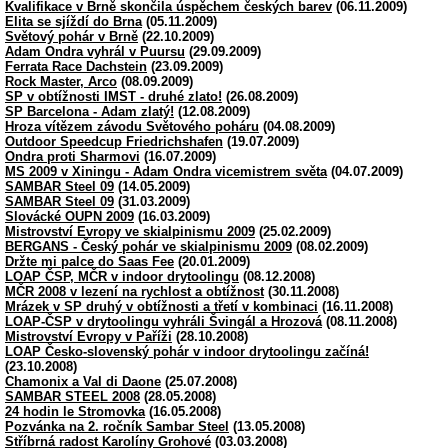
Kvalifikace v Brně skončila úspěchem českých barev
(06.11.2009)
Elita se sjíždí do Brna
(05.11.2009)
Světový pohár v Brně
(22.10.2009)
Adam Ondra vyhrál v Puursu
(29.09.2009)
Ferrata Race Dachstein
(23.09.2009)
Rock Master, Arco
(08.09.2009)
SP v obtížnosti IMST - druhé zlato!
(26.08.2009)
SP Barcelona - Adam zlatý!
(12.08.2009)
Hroza vítězem závodu Světového poháru
(04.08.2009)
Outdoor Speedcup Friedrichshafen
(19.07.2009)
Ondra proti Sharmovi
(16.07.2009)
MS 2009 v Xiningu - Adam Ondra vicemistrem světa
(04.07.2009)
SAMBAR Steel 09
(14.05.2009)
SAMBAR Steel 09
(31.03.2009)
Slovácké OUPN 2009
(16.03.2009)
Mistrovství Evropy ve skialpinismu 2009
(25.02.2009)
BERGANS - Český pohár ve skialpinismu 2009
(08.02.2009)
Držte mi palce do Saas Fee
(20.01.2009)
LOAP ČSP, MČR v indoor drytoolingu
(08.12.2008)
MČR 2008 v lezení na rychlost a obtížnost
(30.11.2008)
Mrázek v SP druhý v obtížnosti a třetí v kombinaci
(16.11.2008)
LOAP-ČSP v drytoolingu vyhráli Švingál a Hrozová
(08.11.2008)
Mistrovství Evropy v Paříži
(28.10.2008)
LOAP Česko-slovenský pohár v indoor drytoolingu začíná!
(23.10.2008)
Chamonix a Val di Daone
(25.07.2008)
SAMBAR STEEL 2008
(28.05.2008)
24 hodin le Stromovka
(16.05.2008)
Pozvánka na 2. ročník Sambar Steel
(13.05.2008)
Stříbrná radost Karolíny Grohové
(03.03.2008)