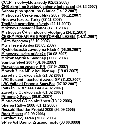
CCCP - neobvyklé závody
(02.02.2008)
ČHS zbrojí na Světový pohár v ledolezení
(26.12.2007)
Sobota plná sportu na Cibulce
(14.12.2007)
Mistrovství České republiky 2007
(06.12.2007)
Hrozová leze za Turky
(27.11.2007)
Tradičně netradiční závody
(22.11.2007)
Mrázkova poslední šance
(17.11.2007)
Mistrovství ČR v indoor drytoolingu
(14.11.2007)
ČESKÝ POHÁR VE SPORTOVNÍM LEZENÍ
(14.11.2007)
Edita Vopatová
(22.10.2007)
MS v lezení Aviles
(28.09.2007)
Rychlolezecké závody na Kladně
(06.09.2007)
Mistovství světa mládeže
(30.08.2007)
Mrázek vyhrál v Šanghaji
(12.08.2007)
Sambar Steel 2007
(01.06.2007)
Pozvánka na závody -PR-
(27.04.2007)
Mrázek 3. na ME v boulderingu
(19.03.2007)
Závody v Otrokovicích
(21.02.2007)
IWC Busteni - poslední závod SP
(11.02.2007)
IWC Valle di Daone a Saas-Fee
(07.02.2007)
Pelikán 16. v Saas Fee
(04.02.2007)
Závody v Otrokovicích
(01.02.2007)
Příborský Pavuk
(09.01.2007)
Mistrovství ČR na obtížnost
(18.12.2006)
Sherpa Rallye 2006
(01.11.2006)
Nescafé Boulder Projekt 2006
(26.09.2006)
Rock Master
(02.09.2006)
Čerťákovský satan
(30.08.2006)
SP ve Val Daone: Zrušeno finále
(00.00.0000)