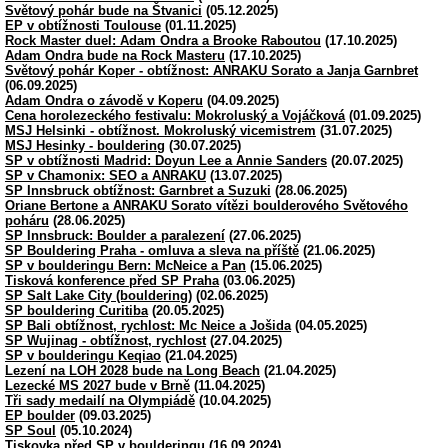
Světový pohár bude na Štvanici
(05.12.2025)
EP v obtížnosti Toulouse
(01.11.2025)
Rock Master duel: Adam Ondra a Brooke Raboutou
(17.10.2025)
Adam Ondra bude na Rock Masteru
(17.10.2025)
Světový pohár Koper - obtížnost: ANRAKU Sorato a Janja Garnbret
(06.09.2025)
Adam Ondra o závodě v Koperu
(04.09.2025)
Cena horolezeckého festivalu: Mokroluský a Vojáčková
(01.09.2025)
MSJ Helsinki - obtížnost. Mokroluský vicemistrem
(31.07.2025)
MSJ Hesinky - bouldering
(30.07.2025)
SP v obtížnosti Madrid: Doyun Lee a Annie Sanders
(20.07.2025)
SP v Chamonix: SEO a ANRAKU
(13.07.2025)
SP Innsbruck obtížnost: Garnbret a Suzuki
(28.06.2025)
Oriane Bertone a ANRAKU Sorato vítězi boulderového Světového
poháru
(28.06.2025)
SP Innsbruck: Boulder a paralezení
(27.06.2025)
SP Bouldering Praha - omluva a sleva na příště
(21.06.2025)
SP v boulderingu Bern: McNeice a Pan
(15.06.2025)
Tisková konference před SP Praha
(03.06.2025)
SP Salt Lake City (bouldering)
(02.06.2025)
SP bouldering Curitiba
(20.05.2025)
SP Bali obtížnost, rychlost: Mc Neice a Jošida
(04.05.2025)
SP Wujinag - obtížnost, rychlost
(27.04.2025)
SP v boulderingu Keqiao
(21.04.2025)
Lezení na LOH 2028 bude na Long Beach
(21.04.2025)
Lezecké MS 2027 bude v Brně
(11.04.2025)
Tři sady medailí na Olympiádě
(10.04.2025)
EP boulder
(09.03.2025)
SP Soul
(05.10.2024)
Tiskovka před SP v boulderingu
(16.09.2024)