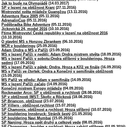
Jak to bude na Olympiádě
(14.03.2017)
SP v lezení na obtížnost Kranj
(27.11.2016)
Mistrovství světa mládeže Guangžou
(13.11.2016)
Adventure Race 2005
(05.11.2016)
AdrenalinCup
(05.11.2016)
Poděbradka Bike Adventure
(05.11.2016)
Jickovická 24, model 2016
(10.10.2016)
Ftime Mistrovství České republiky v lezení na obtížnost 2016
(10.10.2016)
O stavění MS s Honzou Zbrankem
(06.10.2016)
MČR v boulderingu
(25.09.2016)
Adam Ondra o MS v Paříži
(23.09.2016)
MS v lezení Paříži v neděli: Adam Ondra mistrem stvěta
(18.09.2016)
MS v lezení Paříži v sobotu:Ondra stříbrný v boulderingu, Hroza
sedmý
(17.09.2016)
MS v lezení Paříži v pátek: Ondra, Hroza a Kříž ve finále
(16.09.2016)
MS v Paříži ve čtvrtek: Ondra a Konečný v semifinále obtížnosti
(15.09.2016)
MS Paříž ve středu: Adam v semifinále
(14.09.2016)
MS v lezení Paříži začalo
(14.09.2016)
Konečný mistrem Evropy mládeže
(04.09.2016)
Rockmaster Arco: SP v obtížnosti a rychlosti
(28.08.2016)
SP v obtížnosti IMST: Škofic a Röcková
(18.08.2016)
SP Briancon, obtížnost
(23.07.2016)
SP Villers - obtížnost,rychlost
(15.07.2016)
SP Chamonix. obtížnost a rychlost: Hroza stříbrný
(10.07.2016)
SP bouldering Innsbruck: Stráník šestý
(21.05.2016)
SP bouldering Navi Mumbai
(15.05.2016)
SP Nanjing: Hroza opět druhý a celkově vede
(08.05.2016)
SP Chongqing - boulder a rychlost: Hroza zahájil stříbrem
(02.05.2016)