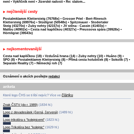
není
•
Vykřičník není
•
Jizerské radosti
•
Re: slalom...
nejčtenější cesty
Postalmklamm Klettersteig (76768x)
•
Grosser Priel - Bert-Rinesch
Klettersteig (69976x)
•
Stüdlgrat (50548x)
•
Spitzmauer - Stodertaler
Steig (43270x)
•
Zuby nehty (42157x)
•
JV stěna - Cassin (41403x)
•
Malibu (40902x)
•
Cesta nad kapličkou (40327x)
•
Preussova spára (39928x)
•
Hörnligrat (39543x)
nejkomentovanější
Cesta nad kapličkou (18)
•
Vzdušná hrana (14)
•
Zuby nehty (10)
•
Huáno (9)
•
SPO (8)
•
Postalmklamm Klettersteig (8)
•
Přímá cesta holubiček (8)
•
Sokolík (7)
•
Separate Reality (7)
•
Německý roh (7)
Oznámení o akcích posílejte
redakci
anketa
článku
Které logo ČHS se ti líbí nejvíc? Více ve
Znak ČSTV (do r. 1989)
(1834 hl.)
Logo z devadesátek (černá, červená)
(1489 hl.)
Logo trikolóra s "kolejnicemi"
(1823 hl.)
Logo Trikolóra bez "kolejnic"
(1629 hl.)