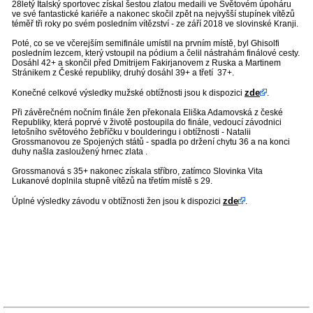
28letý Italský sportovec získal šestou zlatou medaili ve Světovém úpoháru
ve své fantastické kariéře a nakonec skočil zpět na nejvyšší stupínek vítězů
téměř tři roky po svém posledním vítězství - ze září 2018 ve slovinské Kranji.
Poté, co se ve včerejším semifinále umístil na prvním místě, byl Ghisolfi
posledním lezcem, který vstoupil na pódium a čelil nástrahám finálové cesty.
Dosáhl 42+ a skončil před Dmitrijem Fakirjanovem z Ruska a Martinem
Stránikem z České republiky, druhý dosáhl 39+ a třetí 37+.
zde
Konečné celkové výsledky mužské obtížnosti jsou k dispozici
.
Při závěrečném nočním finále žen překonala Eliška Adamovská z české
Republiky, která poprvé v životě postoupila do finále, vedoucí závodnici
letošního světového žebříčku v boulderingu i obtížnosti - Natalii
Grossmanovou ze Spojených států - spadla po držení chytu 36 a na konci
duhy našla zasloužený hrnec zlata .
Grossmanová s 35+ nakonec získala stříbro, zatímco Slovinka Vita
Lukanové doplnila stupně vítězů na třetím místě s 29.
zde
Úplné výsledky závodu v obtížnosti žen jsou k dispozici
.