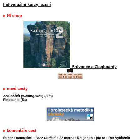
Individuální kurzy lezení
HI shop
Průvodce a Zlagboardy
nové cesty
Zeď nářků (Walling Wall) (8-/8)
Pinocchio (5a)
komentáře cest
Super
•
nemusím!
•
"bez titulku"
•
22 metru
•
Re: jde to
•
jde to
•
Re: Vykřičník