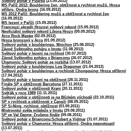
Světový pohár v Puursu
(23.09.2012)
MS Paříž 2012: Bouldering žen, obtížnost a rychlost mužů. Hroza
stříbro, Ondra bronz
(16.09.2012)
MS 2012 Paříž: Bouldering mužů a obtížnost a rychlost žen
(16.09.2012)
MS lezení v Paříži
(15.09.2012)
Francouzi ukradli Hrozovi světový rekord
(15.09.2012)
Neoficiální světový rekord Libora Hrozy
(09.09.2012)
Arco Rock Master
(02.09.2012)
Hroza bronzový v Arcu
(01.09.2012)
Světový pohár v boulderingu, Mnichov
(25.08.2012)
Závod Světového poháru v Imstu
(11.08.2012)
Světový pohár v lezení na rychlost
(30.07.2012)
Závod Světového poháru v Brianconu
(26.07.2012)
Chamonix: Světový pohár se rozbíhá
(13.07.2012)
Světový pohár v boulderingu Log Dragomer
(21.04.2012)
Světový pohár v boulderingu a rychlosti Chongquing: Hroza stříbrný
(17.04.2012)
Světový pohár v lezení na obtížnost
(28.11.2011)
Finále SP v obtížnosti Barcelona
(27.11.2011)
Světový pohár v obtížnosti Kranj
(20.11.2011)
Svěťák v roce 1989
(11.11.2011)
Světový pohár v obtížnosti je na Blízkém východě
(22.10.2011)
SP v rychlosti a obtížnosti v Čangži
(08.09.2011)
SP Si-Ning, rychlost, obtížnost
(03.09.2011)
Mistrovství světa mládeže v Imstu
(29.08.2011)
SP ve Val Daone: Zrušeno finále
(09.08.2011)
Světový pohár v Brianconu:Schubert a Vidmar
(31.07.2011)
Světový pohár v Chamonix: Hroza stříbrný, Ondra nepostoupil
(13.07.2011)