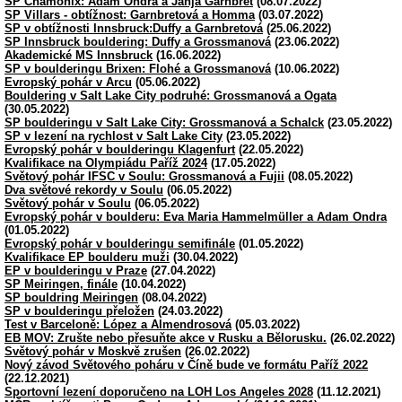
SP Chamonix: Adam Ondra a Janja Garnbret
(08.07.2022)
SP Villars - obtížnost: Garnbretová a Homma
(03.07.2022)
SP v obtížnosti Innsbruck:Duffy a Garnbretová
(25.06.2022)
SP Innsbruck bouldering: Duffy a Grossmanová
(23.06.2022)
Akademické MS Innsbruck
(16.06.2022)
SP v boulderingu Brixen: Flohé a Grossmanová
(10.06.2022)
Evropský pohár v Arcu
(05.06.2022)
Bouldering v Salt Lake City podruhé: Grossmanová a Ogata
(30.05.2022)
SP boulderingu v Salt Lake City: Grossmanová a Schalck
(23.05.2022)
SP v lezení na rychlost v Salt Lake City
(23.05.2022)
Evropský pohár v boulderingu Klagenfurt
(22.05.2022)
Kvalifikace na Olympiádu Paříž 2024
(17.05.2022)
Světový pohár IFSC v Soulu: Grossmanová a Fujii
(08.05.2022)
Dva světové rekordy v Soulu
(06.05.2022)
Světový pohár v Soulu
(06.05.2022)
Evropský pohár v boulderu: Eva Maria Hammelmüller a Adam Ondra
(01.05.2022)
Evropský pohár v boulderingu semifinále
(01.05.2022)
Kvalifikace EP boulderu muži
(30.04.2022)
EP v boulderingu v Praze
(27.04.2022)
SP Meiringen, finále
(10.04.2022)
SP bouldring Meiringen
(08.04.2022)
SP v boulderingu přeložen
(24.03.2022)
Test v Barceloně: López a Almendrosová
(05.03.2022)
EB MOV: Zrušte nebo přesuňte akce v Rusku a Bělorusku.
(26.02.2022)
Světový pohár v Moskvě zrušen
(26.02.2022)
Nový závod Světového poháru v Číně bude ve formátu Paříž 2022
(22.12.2021)
Sportovní lezení doporučeno na LOH Los Angeles 2028
(11.12.2021)