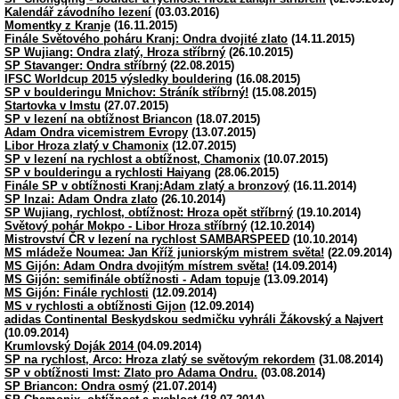
Kalendář závodního lezení
(03.03.2016)
Momentky z Kranje
(16.11.2015)
Finále Světového poháru Kranj: Ondra dvojité zlato
(14.11.2015)
SP Wujiang: Ondra zlatý, Hroza stříbrný
(26.10.2015)
SP Stavanger: Ondra stříbrný
(22.08.2015)
IFSC Worldcup 2015 výsledky bouldering
(16.08.2015)
SP v boulderingu Mnichov: Stráník stříbrný!
(15.08.2015)
Startovka v Imstu
(27.07.2015)
SP v lezení na obtížnost Briancon
(18.07.2015)
Adam Ondra vicemistrem Evropy
(13.07.2015)
Libor Hroza zlatý v Chamonix
(12.07.2015)
SP v lezení na rychlost a obtížnost, Chamonix
(10.07.2015)
SP v boulderingu a rychlosti Haiyang
(28.06.2015)
Finále SP v obtížnosti Kranj:Adam zlatý a bronzový
(16.11.2014)
SP Inzai: Adam Ondra zlato
(26.10.2014)
SP Wujiang, rychlost, obtížnost: Hroza opět stříbrný
(19.10.2014)
Světový pohár Mokpo - Libor Hroza stříbrný
(12.10.2014)
Mistrovství ČR v lezení na rychlost SAMBARSPEED
(10.10.2014)
MS mládeže Noumea: Jan Kříž juniorským mistrem světa!
(22.09.2014)
MS Gijón: Adam Ondra dvojitým místrem světa!
(14.09.2014)
MS Gijón: semifinále obtížnosti - Adam topuje
(13.09.2014)
MS Gijón: Finále rychlosti
(12.09.2014)
MS v rychlosti a obtížnosti Gijon
(12.09.2014)
adidas Continental Beskydskou sedmičku vyhráli Žákovský a Najvert
(10.09.2014)
Krumlovský Doják 2014
(04.09.2014)
SP na rychlost, Arco: Hroza zlatý se světovým rekordem
(31.08.2014)
SP v obtížnosti Imst: Zlato pro Adama Ondru.
(03.08.2014)
SP Briancon: Ondra osmý
(21.07.2014)