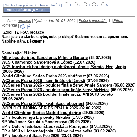
[Akt. bodový průměr: 0 / Počet hlasů: 0]
1
2
3
4
5
| Autor:
redakce
| Vydáno dne 19. 07. 2021 |
Počet komentářů
: 1 |
Přidat
komentář
|
| Zdroj: TZ IFSC, redakce
Našli jste ve článku chybu, nebo překlep? Budeme vděční za upozornění.
Napište nám
. Děkujeme
Související články:
ME v boulderingu Barcelona: Milne a Bertone
(18.07.2026)
WCS Chamonix: Sandersová a López
(12.07.2026)
WCS Innsbruck bouldering a obtížnost: Annie, Sorato, Neo, Janja
(20.06.2026)
World Climbing Series Praha 2026 obtížnost
(07.06.2026)
WCSeries Praha 2026 - semifinále obtížnosti
(07.06.2026)
WCSeries Praha 2026 - boulder finále ženy: Annie Sanders
(06.06.2026)
WCSeries Praha 2026 - boulder semifinále ženy: McNeice
(06.06.2026)
WCSeries Praha 2026 boulder finále muži: ANRAKU Sorato
(05.06.2026)
WCSeries Praha 2026 - kvalifikace obtížnost
(04.06.2026)
WORLD CLIMBING SERIES PRAHA 2026
(02.06.2026)
World Climbing Series Madrid bouldering
(29.05.2026)
EP v boulderingu Liptovský Mikuláš
(17.05.2026)
SP WuJiang: Suzuki a Sandersová
(08.05.2026)
EP v Oulu v ledolezení:Loužecká a Rodríguez
(07.03.2026)
EP a MSJ v Lichtenštejnsku: Máme mistra světa
(03.02.2026)
SP v ledolezení Saas Fee 2026
(23.01.2026)