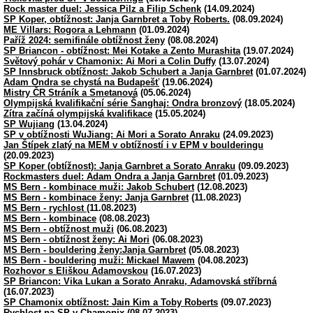
Rock master duel: Jessica Pilz a Filip Schenk
(14.09.2024)
SP Koper, obtížnost: Janja Garnbret a Toby Roberts.
(08.09.2024)
ME Villars: Rogora a Lehmann
(01.09.2024)
Paříž 2024: semifinále obtížnost ženy
(08.08.2024)
SP Briancon - obtížnost: Mei Kotake a Zento Murashita
(19.07.2024)
Světový pohár v Chamonix: Ai Mori a Colin Duffy
(13.07.2024)
SP Innsbruck obtížnost: Jakob Schubert a Janja Garnbret
(01.07.2024)
Adam Ondra se chystá na Budapešť
(19.06.2024)
Mistry ČR Stráník a Smetanová
(05.06.2024)
Olympijská kvalifikační série Šanghaj: Ondra bronzový
(18.05.2024)
Zítra začíná olympijská kvalifikace
(15.05.2024)
SP Wujiang
(13.04.2024)
SP v obtížnosti WuJiang: Ai Mori a Sorato Anraku
(24.09.2023)
Jan Štípek zlatý na MEM v obtížností i v EPM v boulderingu
(20.09.2023)
SP Koper (obtížnost): Janja Garnbret a Sorato Anraku
(09.09.2023)
Rockmasters duel: Adam Ondra a Janja Garnbret
(01.09.2023)
MS Bern - kombinace muži: Jakob Schubert
(12.08.2023)
MS Bern - kombinace ženy: Janja Garnbret
(11.08.2023)
MS Bern - rychlost
(11.08.2023)
MS Bern - kombinace
(08.08.2023)
MS Bern - obtížnost muži
(06.08.2023)
MS Bern - obtížnost ženy: Ai Mori
(06.08.2023)
MS Bern - bouldering ženy:Janja Garnbret
(05.08.2023)
MS Bern - bouldering muži: Mickael Mawem
(04.08.2023)
Rozhovor s Eliškou Adamovskou
(16.07.2023)
SP Briancon: Vika Lukan a Sorato Anraku, Adamovská stříbrná
(16.07.2023)
SP Chamonix obtížnost: Jain Kim a Toby Roberts
(09.07.2023)
Rychlost na SP v Chamonix
(08.07.2023)