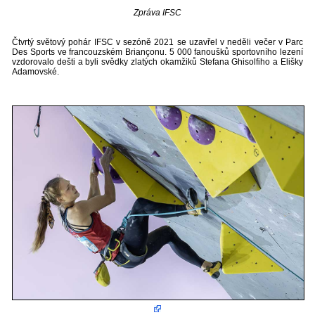
Zpráva IFSC
Čtvrtý světový pohár IFSC v sezóně 2021 se uzavřel v neděli večer v Parc
Des Sports ve francouzském Briançonu. 5 000 fanoušků sportovního lezení
vzdorovalo dešti a byli svědky zlatých okamžiků Stefana Ghisolfiho a Elišky
Adamovské.