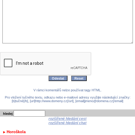
V rámci komentářů nelze používat tagy HTML.
Pro vložení tučného textu, odkazu nebo e-mailové adresy využijte následující značky:
[b]tučné[/b], [url]http://www.domeny.cz[/url], [email]jmeno@domena.cz[/email]
hledej
rozšířené hledání cest
rozšířené hledání chat
Horoškola