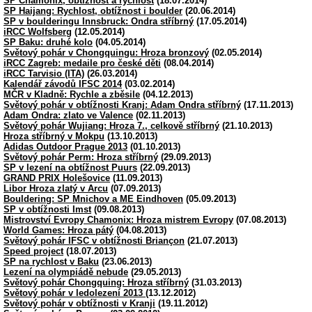
SP Chamonix, obtížnost a rychlost
(18.07.2014)
SP Haijang: Rychlost, obtížnost i boulder
(20.06.2014)
SP v boulderingu Innsbruck: Ondra stříbrný
(17.05.2014)
iRCC Wolfsberg
(12.05.2014)
SP Baku: druhé kolo
(04.05.2014)
Světový pohár v Chongquingu: Hroza bronzový
(02.05.2014)
iRCC Zagreb: medaile pro české děti
(08.04.2014)
iRCC Tarvisio (ITA)
(26.03.2014)
Kalendář závodů IFSC 2014
(03.02.2014)
MČR v Kladně: Rychle a zběsile
(04.12.2013)
Světový pohár v obtížnosti Kranj: Adam Ondra stříbrný
(17.11.2013)
Adam Ondra: zlato ve Valence
(02.11.2013)
Světový pohár Wujiang: Hroza 7., celkově stříbrný
(21.10.2013)
Hroza stříbrný v Mokpu
(13.10.2013)
Adidas Outdoor Prague 2013
(01.10.2013)
Světový pohár Perm: Hroza stříbrný
(29.09.2013)
SP v lezení na obtížnost Puurs
(22.09.2013)
GRAND PRIX Holešovice
(11.09.2013)
Libor Hroza zlatý v Arcu
(07.09.2013)
Bouldering: SP Mnichov a ME Eindhoven
(05.09.2013)
SP v obtížnosti Imst
(09.08.2013)
Mistrovství Evropy Chamonix: Hroza mistrem Evropy
(07.08.2013)
World Games: Hroza pátý
(04.08.2013)
Světový pohár IFSC v obtížnosti Briançon
(21.07.2013)
Speed project
(18.07.2013)
SP na rychlost v Baku
(23.06.2013)
Lezení na olympiádě nebude
(29.05.2013)
Světový pohár Chongquing: Hroza stříbrný
(31.03.2013)
Světový pohár v ledolezení 2013
(13.12.2012)
Světový pohár v obtížnosti v Kranji
(19.11.2012)