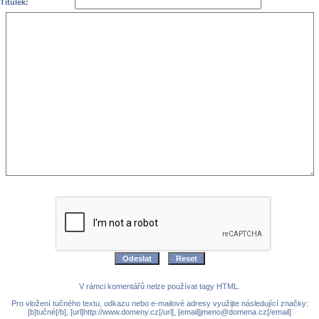
Titulek:
V rámci komentářů nelze používat tagy HTML.
Pro vložení tučného textu, odkazu nebo e-mailové adresy využijte následující značky:
[b]tučné[/b], [url]http://www.domeny.cz[/url], [email]jmeno@domena.cz[/email]