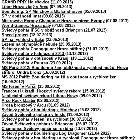
GRAND PRIX Holešovice
(11.09.2013)
Libor Hroza zlatý v Arcu
(07.09.2013)
Bouldering: SP Mnichov a ME Eindhoven
(05.09.2013)
SP v obtížnosti Imst
(09.08.2013)
Mistrovství Evropy Chamonix: Hroza mistrem Evropy
(07.08.2013)
World Games: Hroza pátý
(04.08.2013)
Světový pohár IFSC v obtížnosti Briançon
(21.07.2013)
Speed project
(18.07.2013)
SP na rychlost v Baku
(23.06.2013)
Lezení na olympiádě nebude
(29.05.2013)
Světový pohár Chongquing: Hroza stříbrný
(31.03.2013)
Světový pohár v ledolezení 2013
(13.12.2012)
Světový pohár v obtížnosti v Kranji
(19.11.2012)
Světový pohár v Puursu
(23.09.2012)
MS Paříž 2012: Bouldering žen, obtížnost a rychlost mužů. Hroza
stříbro, Ondra bronz
(16.09.2012)
MS 2012 Paříž: Bouldering mužů a obtížnost a rychlost žen
(16.09.2012)
MS lezení v Paříži
(15.09.2012)
Francouzi ukradli Hrozovi světový rekord
(15.09.2012)
Neoficiální světový rekord Libora Hrozy
(09.09.2012)
Arco Rock Master
(02.09.2012)
Hroza bronzový v Arcu
(01.09.2012)
Světový pohár v boulderingu, Mnichov
(25.08.2012)
Závod Světového poháru v Imstu
(11.08.2012)
Světový pohár v lezení na rychlost
(30.07.2012)
Závod Světového poháru v Brianconu
(26.07.2012)
Chamonix: Světový pohár se rozbíhá
(13.07.2012)
Světový pohár v boulderingu Log Dragomer
(21.04.2012)
Světový pohár v boulderingu a rychlosti Chongquing: Hroza stříbrný