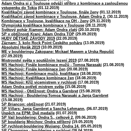
Adam Ondra si z Toulouse odváží stříbro z kombinace a zaslouženou
vstupenku do Tokia
(01.12.2019)
Kvalifikační závod kombinace v Toulouse, finále ženy
(01.12.2019)
Kvalifikační závod kombinace v Toulouse, Adam Ondra 2.
(30.11.2019)
Kombinace v Toulouse, kvalifikace na OH - ženy
(29.11.2019)
Olympijská kvalifikace kombinace v Toulouse
(28.11.2019)
Světový pohár Xiamen: Adam Ondra zlatý
(20.10.2019)
SP v obtížnosti Kranj: Adam Ondra TOP
(29.09.2019)
HUDY DĚTSKÉ ZÁVODY 2019
(22.09.2019)
Záznam: 3. kolo Rock Point Českého poháru
(13.09.2019)
Absolutní Horák 2019
(10.09.2019)
ME v boulderingu Zakopane: Mickael Mawem a Urska Repušič
(07.09.2019)
Mistrovství světa v soutěžním lezení 2019
(27.08.2019)
MS Hachioji: Finále kombinace mužů - Tomoa Narasaki
(21.08.2019)
MS Hachioji: Finále kombinace žen
(20.08.2019)
MS Hachioji: Kombinace mužů, kvalifikace
(18.08.2019)
MS Hachioji: Kvalifikace kombinace žen
(18.08.2019)
MS Hachioji: Kříž vicemistrem v rychlosti
(17.08.2019)
Adam Ondra potřetí mistrem světa
(15.08.2019)
MS Hachioji - Obtížnost: Ondra a Garnbret
(15.08.2019)
MS Hachioji - Bouldering:Tomoa Narasaki a Janja Garnbret
(15.08.2019)
SP Briancon: obtížnost
(21.07.2019)
SP Villars: Janja Garnbret a Sascha Lehmann,
(06.07.2019)
Úspěch na EPM: Dvě medaile
(01.07.2019)
SP Vail bouldering: Ondra 5., celkově 2.
(09.06.2019)
SP boulderig Mnichov: Ondra stříbrný
(19.05.2019)
SP rychlost-bouldering Wujiang: Ondra 14.
(05.05.2019)
SP Chongqing - bouldering a rychlost
(28.04.2019)