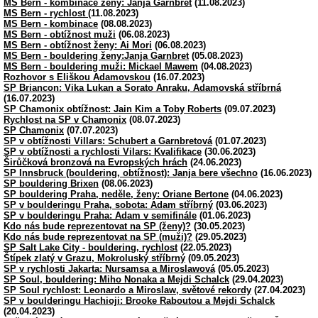
MS Bern - kombinace ženy: Janja Garnbret
(11.08.2023)
MS Bern - rychlost
(11.08.2023)
MS Bern - kombinace
(08.08.2023)
MS Bern - obtížnost muži
(06.08.2023)
MS Bern - obtížnost ženy: Ai Mori
(06.08.2023)
MS Bern - bouldering ženy:Janja Garnbret
(05.08.2023)
MS Bern - bouldering muži: Mickael Mawem
(04.08.2023)
Rozhovor s Eliškou Adamovskou
(16.07.2023)
SP Briancon: Vika Lukan a Sorato Anraku, Adamovská stříbrná
(16.07.2023)
SP Chamonix obtížnost: Jain Kim a Toby Roberts
(09.07.2023)
Rychlost na SP v Chamonix
(08.07.2023)
SP Chamonix
(07.07.2023)
SP v obtížnosti Villars: Schubert a Garnbretová
(01.07.2023)
SP v obtížnosti a rychlosti Vilars: Kvalifikace
(30.06.2023)
Širůčková bronzová na Evropských hrách
(24.06.2023)
SP Innsbruck (bouldering, obtížnost): Janja bere všechno
(16.06.2023)
SP bouldering Brixen
(08.06.2023)
SP bouldering Praha, neděle, ženy: Oriane Bertone
(04.06.2023)
SP v boulderingu Praha, sobota: Adam stříbrný
(03.06.2023)
SP v boulderingu Praha: Adam v semifinále
(01.06.2023)
Kdo nás bude reprezentovat na SP (ženy)?
(30.05.2023)
Kdo nás bude reprezentovat na SP (muži)?
(29.05.2023)
SP Salt Lake City - bouldering, rychlost
(22.05.2023)
Štípek zlatý v Grazu, Mokroluský stříbrný
(09.05.2023)
SP v rychlosti Jakarta: Nursamsa a Miroslawová
(05.05.2023)
SP Soul, bouldering: Miho Nonaka a Mejdi Schalck
(29.04.2023)
SP Soul rychlost: Leonardo a Miroslaw, světové rekordy
(27.04.2023)
SP v boulderingu Hachioji: Brooke Raboutou a Mejdi Schalck
(20.04.2023)