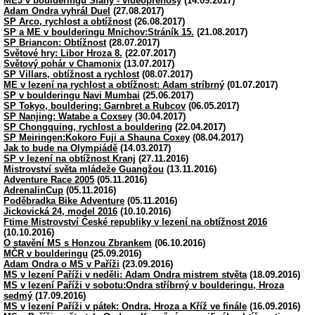
MEJ v boulderingu Slaný - videopřenosy
(14.09.2017)
Adam Ondra vyhrál Duel
(27.08.2017)
SP Arco, rychlost a obtížnost
(26.08.2017)
SP a ME v boulderingu Mnichov:Stráník 15.
(21.08.2017)
SP Briancon: Obtížnost
(28.07.2017)
Světové hry: Libor Hroza 8.
(22.07.2017)
Světový pohár v Chamonix
(13.07.2017)
SP Villars, obtížnost a rychlost
(08.07.2017)
ME v lezení na rychlost a obtížnost: Adam stríbrný
(01.07.2017)
SP v boulderingu Navi Mumbai
(25.06.2017)
SP Tokyo, bouldering: Garnbret a Rubcov
(06.05.2017)
SP Nanjing: Watabe a Coxsey
(30.04.2017)
SP Chongquing, rychlost a bouldering
(22.04.2017)
SP Meiringen:Kokoro Fuji a Shauna Coxey
(08.04.2017)
Jak to bude na Olympiádě
(14.03.2017)
SP v lezení na obtížnost Kranj
(27.11.2016)
Mistrovství světa mládeže Guangžou
(13.11.2016)
Adventure Race 2005
(05.11.2016)
AdrenalinCup
(05.11.2016)
Poděbradka Bike Adventure
(05.11.2016)
Jickovická 24, model 2016
(10.10.2016)
Ftime Mistrovství České republiky v lezení na obtížnost 2016
(10.10.2016)
O stavění MS s Honzou Zbrankem
(06.10.2016)
MČR v boulderingu
(25.09.2016)
Adam Ondra o MS v Paříži
(23.09.2016)
MS v lezení Paříži v neděli: Adam Ondra mistrem stvěta
(18.09.2016)
MS v lezení Paříži v sobotu:Ondra stříbrný v boulderingu, Hroza
sedmý
(17.09.2016)
MS v lezení Paříži v pátek: Ondra, Hroza a Kříž ve finále
(16.09.2016)