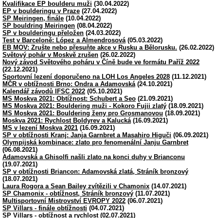
Kvalifikace EP boulderu muži
(30.04.2022)
EP v boulderingu v Praze
(27.04.2022)
SP Meiringen, finále
(10.04.2022)
SP bouldring Meiringen
(08.04.2022)
SP v boulderingu přeložen
(24.03.2022)
Test v Barceloně: López a Almendrosová
(05.03.2022)
EB MOV: Zrušte nebo přesuňte akce v Rusku a Bělorusku.
(26.02.2022)
Světový pohár v Moskvě zrušen
(26.02.2022)
Nový závod Světového poháru v Číně bude ve formátu Paříž 2022
(22.12.2021)
Sportovní lezení doporučeno na LOH Los Angeles 2028
(11.12.2021)
MČR v obtížnosti Brno: Ondra a Adamovská
(24.10.2021)
Kalendář závodů IFSC 2022
(05.10.2021)
MS Moskva 2021: Obtížnost: Schubert a Seo
(21.09.2021)
MS Moskva 2021: Bouldering muži - Kokoro Fujii zlatý
(18.09.2021)
MS Moskva 2021: Bouldering ženy pro Grosmanovou
(18.09.2021)
Moskva 2021: Rychlost Boldyrev a Kalucká
(16.09.2021)
MS v lezení Moskva 2021
(16.09.2021)
SP v obtížnosti Kranj: Janja Garnbret a Masahiro Higuči
(06.09.2021)
Olympijská kombinace: zlato pro fenomenální Janju Garnbret
(06.08.2021)
Adamovská a Ghisolfi našli zlato na konci duhy v Brianconu
(19.07.2021)
SP v obtížnosti Briancon: Adamovská zlatá, Stráník bronzový
(18.07.2021)
Laura Rogora a Sean Bailey zvítězili v Chamonix
(14.07.2021)
SP Chamonix - obtížnost, Stráník bronzový
(11.07.2021)
Multisportovní Mistrovství EVROPY 2022
(06.07.2021)
SP Villars - finále obtížnosti
(04.07.2021)
SP Villars - obtížnost a rychlost
(02.07.2021)