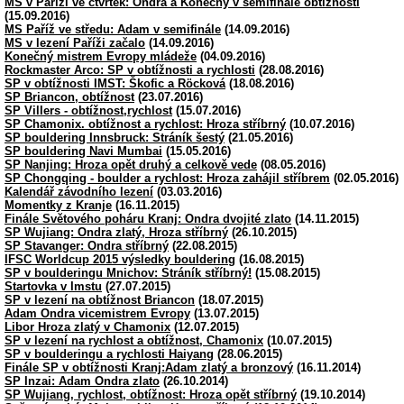
MS v Paříži ve čtvrtek: Ondra a Konečný v semifinále obtížnosti
(15.09.2016)
MS Paříž ve středu: Adam v semifinále
(14.09.2016)
MS v lezení Paříži začalo
(14.09.2016)
Konečný mistrem Evropy mládeže
(04.09.2016)
Rockmaster Arco: SP v obtížnosti a rychlosti
(28.08.2016)
SP v obtížnosti IMST: Škofic a Röcková
(18.08.2016)
SP Briancon, obtížnost
(23.07.2016)
SP Villers - obtížnost,rychlost
(15.07.2016)
SP Chamonix. obtížnost a rychlost: Hroza stříbrný
(10.07.2016)
SP bouldering Innsbruck: Stráník šestý
(21.05.2016)
SP bouldering Navi Mumbai
(15.05.2016)
SP Nanjing: Hroza opět druhý a celkově vede
(08.05.2016)
SP Chongqing - boulder a rychlost: Hroza zahájil stříbrem
(02.05.2016)
Kalendář závodního lezení
(03.03.2016)
Momentky z Kranje
(16.11.2015)
Finále Světového poháru Kranj: Ondra dvojité zlato
(14.11.2015)
SP Wujiang: Ondra zlatý, Hroza stříbrný
(26.10.2015)
SP Stavanger: Ondra stříbrný
(22.08.2015)
IFSC Worldcup 2015 výsledky bouldering
(16.08.2015)
SP v boulderingu Mnichov: Stráník stříbrný!
(15.08.2015)
Startovka v Imstu
(27.07.2015)
SP v lezení na obtížnost Briancon
(18.07.2015)
Adam Ondra vicemistrem Evropy
(13.07.2015)
Libor Hroza zlatý v Chamonix
(12.07.2015)
SP v lezení na rychlost a obtížnost, Chamonix
(10.07.2015)
SP v boulderingu a rychlosti Haiyang
(28.06.2015)
Finále SP v obtížnosti Kranj:Adam zlatý a bronzový
(16.11.2014)
SP Inzai: Adam Ondra zlato
(26.10.2014)
SP Wujiang, rychlost, obtížnost: Hroza opět stříbrný
(19.10.2014)