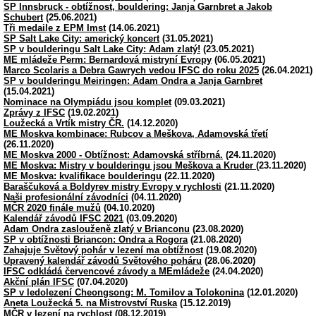
SP Innsbruck - obtížnost, bouldering: Janja Garnbret a Jakob
Schubert
(25.06.2021)
Tři medaile z EPM Imst
(14.06.2021)
SP Salt Lake City: americký koncert
(31.05.2021)
SP v boulderingu Salt Lake City: Adam zlatý!
(23.05.2021)
ME mládeže Perm: Bernardová mistryní Evropy
(06.05.2021)
Marco Scolaris a Debra Gawrych vedou IFSC do roku 2025
(26.04.2021)
SP v boulderingu Meiringen: Adam Ondra a Janja Garnbret
(15.04.2021)
Nominace na Olympiádu jsou komplet
(09.03.2021)
Zprávy z IFSC
(19.02.2021)
Loužecká a Vrtík mistry ČR.
(14.12.2020)
ME Moskva kombinace: Rubcov a Meškova, Adamovská třetí
(26.11.2020)
ME Moskva 2000 - Obtížnost: Adamovská stříbrná.
(24.11.2020)
ME Moskva: Mistry v boulderingu jsou Meškova a Kruder
(23.11.2020)
ME Moskva: kvalifikace boulderingu
(22.11.2020)
Baraščuková a Boldyrev mistry Evropy v rychlosti
(21.11.2020)
Naši profesionální závodníci
(04.11.2020)
MČR 2020 finále mužů
(04.10.2020)
Kalendář závodů IFSC 2021
(03.09.2020)
Adam Ondra zaslouženě zlatý v Brianconu
(23.08.2020)
SP v obtížnosti Briancon: Ondra a Rogora
(21.08.2020)
Zahajuje Světový pohár v lezení ma obtížnost
(19.08.2020)
Upravený kalendář závodů Světového poháru
(28.06.2020)
IFSC odkládá červencové závody a MEmládeže
(24.04.2020)
Akční plán IFSC
(07.04.2020)
SP v ledolezení Cheongsong: M. Tomilov a Tolokonina
(12.01.2020)
Aneta Loužecká 5. na Mistrovství Ruska
(15.12.2019)
MČR v lezení na rychlost
(08.12.2019)