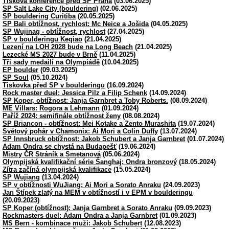
Tisková konference před SP Praha
(03.06.2025)
SP Salt Lake City (bouldering)
(02.06.2025)
SP bouldering Curitiba
(20.05.2025)
SP Bali obtížnost, rychlost: Mc Neice a Jošida
(04.05.2025)
SP Wujinag - obtížnost, rychlost
(27.04.2025)
SP v boulderingu Keqiao
(21.04.2025)
Lezení na LOH 2028 bude na Long Beach
(21.04.2025)
Lezecké MS 2027 bude v Brně
(11.04.2025)
Tři sady medailí na Olympiádě
(10.04.2025)
EP boulder
(09.03.2025)
SP Soul
(05.10.2024)
Tiskovka před SP v boulderingu
(16.09.2024)
Rock master duel: Jessica Pilz a Filip Schenk
(14.09.2024)
SP Koper, obtížnost: Janja Garnbret a Toby Roberts.
(08.09.2024)
ME Villars: Rogora a Lehmann
(01.09.2024)
Paříž 2024: semifinále obtížnost ženy
(08.08.2024)
SP Briancon - obtížnost: Mei Kotake a Zento Murashita
(19.07.2024)
Světový pohár v Chamonix: Ai Mori a Colin Duffy
(13.07.2024)
SP Innsbruck obtížnost: Jakob Schubert a Janja Garnbret
(01.07.2024)
Adam Ondra se chystá na Budapešť
(19.06.2024)
Mistry ČR Stráník a Smetanová
(05.06.2024)
Olympijská kvalifikační série Šanghaj: Ondra bronzový
(18.05.2024)
Zítra začíná olympijská kvalifikace
(15.05.2024)
SP Wujiang
(13.04.2024)
SP v obtížnosti WuJiang: Ai Mori a Sorato Anraku
(24.09.2023)
Jan Štípek zlatý na MEM v obtížností i v EPM v boulderingu
(20.09.2023)
SP Koper (obtížnost): Janja Garnbret a Sorato Anraku
(09.09.2023)
Rockmasters duel: Adam Ondra a Janja Garnbret
(01.09.2023)
MS Bern - kombinace muži: Jakob Schubert
(12.08.2023)