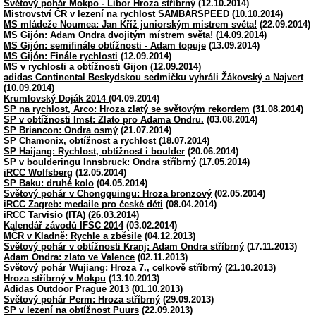
Světový pohár Mokpo - Libor Hroza stříbrný
(12.10.2014)
Mistrovství ČR v lezení na rychlost SAMBARSPEED
(10.10.2014)
MS mládeže Noumea: Jan Kříž juniorským mistrem světa!
(22.09.2014)
MS Gijón: Adam Ondra dvojitým místrem světa!
(14.09.2014)
MS Gijón: semifinále obtížnosti - Adam topuje
(13.09.2014)
MS Gijón: Finále rychlosti
(12.09.2014)
MS v rychlosti a obtížnosti Gijon
(12.09.2014)
adidas Continental Beskydskou sedmičku vyhráli Žákovský a Najvert
(10.09.2014)
Krumlovský Doják 2014
(04.09.2014)
SP na rychlost, Arco: Hroza zlatý se světovým rekordem
(31.08.2014)
SP v obtížnosti Imst: Zlato pro Adama Ondru.
(03.08.2014)
SP Briancon: Ondra osmý
(21.07.2014)
SP Chamonix, obtížnost a rychlost
(18.07.2014)
SP Haijang: Rychlost, obtížnost i boulder
(20.06.2014)
SP v boulderingu Innsbruck: Ondra stříbrný
(17.05.2014)
iRCC Wolfsberg
(12.05.2014)
SP Baku: druhé kolo
(04.05.2014)
Světový pohár v Chongquingu: Hroza bronzový
(02.05.2014)
iRCC Zagreb: medaile pro české děti
(08.04.2014)
iRCC Tarvisio (ITA)
(26.03.2014)
Kalendář závodů IFSC 2014
(03.02.2014)
MČR v Kladně: Rychle a zběsile
(04.12.2013)
Světový pohár v obtížnosti Kranj: Adam Ondra stříbrný
(17.11.2013)
Adam Ondra: zlato ve Valence
(02.11.2013)
Světový pohár Wujiang: Hroza 7., celkově stříbrný
(21.10.2013)
Hroza stříbrný v Mokpu
(13.10.2013)
Adidas Outdoor Prague 2013
(01.10.2013)
Světový pohár Perm: Hroza stříbrný
(29.09.2013)
SP v lezení na obtížnost Puurs
(22.09.2013)