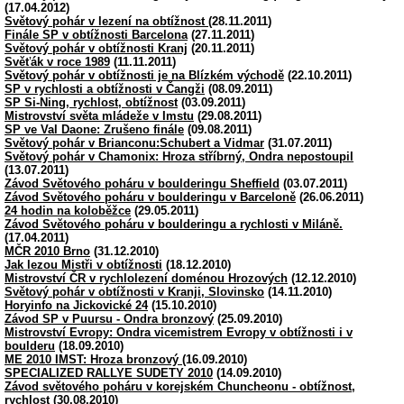
(17.04.2012)
Světový pohár v lezení na obtížnost
(28.11.2011)
Finále SP v obtížnosti Barcelona
(27.11.2011)
Světový pohár v obtížnosti Kranj
(20.11.2011)
Svěťák v roce 1989
(11.11.2011)
Světový pohár v obtížnosti je na Blízkém východě
(22.10.2011)
SP v rychlosti a obtížnosti v Čangži
(08.09.2011)
SP Si-Ning, rychlost, obtížnost
(03.09.2011)
Mistrovství světa mládeže v Imstu
(29.08.2011)
SP ve Val Daone: Zrušeno finále
(09.08.2011)
Světový pohár v Brianconu:Schubert a Vidmar
(31.07.2011)
Světový pohár v Chamonix: Hroza stříbrný, Ondra nepostoupil
(13.07.2011)
Závod Světového poháru v boulderingu Sheffield
(03.07.2011)
Závod Světového poháru v boulderingu v Barceloně
(26.06.2011)
24 hodin na koloběžce
(29.05.2011)
Závod Světového poháru v boulderingu a rychlosti v Miláně.
(17.04.2011)
MČR 2010 Brno
(31.12.2010)
Jak lezou Mistři v obtížnosti
(18.12.2010)
Mistrovství ČR v rychlolezení doménou Hrozových
(12.12.2010)
Světový pohár v obtížnosti v Kranji, Slovinsko
(14.11.2010)
Horyinfo na Jickovické 24
(15.10.2010)
Závod SP v Puursu - Ondra bronzový
(25.09.2010)
Mistrovství Evropy: Ondra vicemistrem Evropy v obtížnosti i v
boulderu
(18.09.2010)
ME 2010 IMST: Hroza bronzový
(16.09.2010)
SPECIALIZED RALLYE SUDETY 2010
(14.09.2010)
Závod světového poháru v korejském Chuncheonu - obtížnost,
rychlost
(30.08.2010)