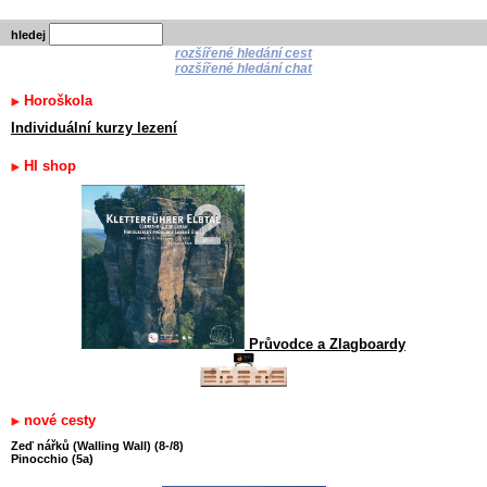
hledej
rozšířené hledání cest
rozšířené hledání chat
Horoškola
Individuální kurzy lezení
HI shop
Průvodce a Zlagboardy
nové cesty
Zeď nářků (Walling Wall) (8-/8)
Pinocchio (5a)