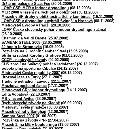
Držte mi palce do Saas Fee
(20.01.2009)
LOAP ČSP, MČR v indoor drytoolingu
(08.12.2008)
MČR 2008 v lezení na rychlost a obtížnost
(30.11.2008)
Mrázek v SP druhý v obtížnosti a třetí v kombinaci
(16.11.2008)
LOAP-ČSP v drytoolingu vyhráli Švingál a Hrozová
(08.11.2008)
Mistrovství Evropy v Paříži
(28.10.2008)
LOAP Česko-slovenský pohár v indoor drytoolingu začíná!
(23.10.2008)
Chamonix a Val di Daone
(25.07.2008)
SAMBAR STEEL 2008
(28.05.2008)
24 hodin le Stromovka
(16.05.2008)
Pozvánka na 2. ročník Sambar Steel
(13.05.2008)
Stříbrná radost Karolíny Grohové
(03.03.2008)
CCCP - neobvyklé závody
(02.02.2008)
ČHS zbrojí na Světový pohár v ledolezení
(26.12.2007)
Sobota plná sportu na Cibulce
(14.12.2007)
Mistrovství České republiky 2007
(06.12.2007)
Hrozová leze za Turky
(27.11.2007)
Tradičně netradiční závody
(22.11.2007)
Mrázkova poslední šance
(17.11.2007)
Mistrovství ČR v indoor drytoolingu
(14.11.2007)
Edita Vopatová
(22.10.2007)
MS v lezení Aviles
(28.09.2007)
Rychlolezecké závody na Kladně
(06.09.2007)
Mistovství světa mládeže
(30.08.2007)
Mrázek vyhrál v Šanghaji
(12.08.2007)
Sambar Steel 2007
(01.06.2007)
Pozvánka na závody -PR-
(27.04.2007)
Mrázek 3. na ME v boulderingu
(19.03.2007)
Závody v Otrokovicích
(21.02.2007)