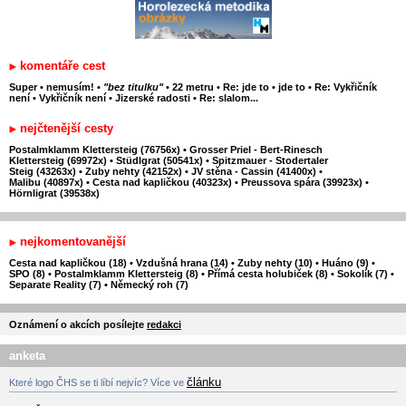
komentáře cest
Super
•
nemusím!
•
"bez titulku"
•
22 metru
•
Re: jde to
•
jde to
•
Re: Vykřičník
není
•
Vykřičník není
•
Jizerské radosti
•
Re: slalom...
nejčtenější cesty
Postalmklamm Klettersteig (76756x)
•
Grosser Priel - Bert-Rinesch
Klettersteig (69972x)
•
Stüdlgrat (50541x)
•
Spitzmauer - Stodertaler
Steig (43263x)
•
Zuby nehty (42152x)
•
JV stěna - Cassin (41400x)
•
Malibu (40897x)
•
Cesta nad kapličkou (40323x)
•
Preussova spára (39923x)
•
Hörnligrat (39538x)
nejkomentovanější
Cesta nad kapličkou (18)
•
Vzdušná hrana (14)
•
Zuby nehty (10)
•
Huáno (9)
•
SPO (8)
•
Postalmklamm Klettersteig (8)
•
Přímá cesta holubiček (8)
•
Sokolík (7)
•
Separate Reality (7)
•
Německý roh (7)
Oznámení o akcích posílejte
redakci
anketa
článku
Které logo ČHS se ti líbí nejvíc? Více ve