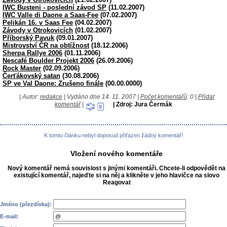
IWC Busteni - poslední závod SP
(11.02.2007)
IWC Valle di Daone a Saas-Fee
(07.02.2007)
Pelikán 16. v Saas Fee
(04.02.2007)
Závody v Otrokovicích
(01.02.2007)
Příborský Pavuk
(09.01.2007)
Mistrovství ČR na obtížnost
(18.12.2006)
Sherpa Rallye 2006
(01.11.2006)
Nescafé Boulder Projekt 2006
(26.09.2006)
Rock Master
(02.09.2006)
Čerťákovský satan
(30.08.2006)
SP ve Val Daone: Zrušeno finále
(00.00.0000)
| Autor:
redakce
| Vydáno dne 14. 11. 2007 |
Počet komentářů
: 0 |
Přidat
komentář
|
| Zdroj: Jura Čermák
K tomtu článku nebyl doposud přiřazen žádný komentář!
Vložení nového komentáře
Nový komentář nemá souvislost s jinými komentáři. Chcete-li odpovědět na
existující komentář, najeďte si na něj a klikněte v jeho hlavičce na slovo
Reagovat
Jméno (přezdívka):
E-mail: