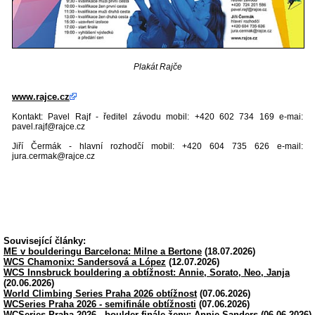
Plakát Rajče
www.rajce.cz
Kontakt: Pavel Rajf - ředitel závodu mobil: +420 602 734 169 e-mai:
pavel.rajf@rajce.cz
Jiří Čermák - hlavní rozhodčí mobil: +420 604 735 626 e-mail:
jura.cermak@rajce.cz
Související články:
ME v boulderingu Barcelona: Milne a Bertone
(18.07.2026)
WCS Chamonix: Sandersová a López
(12.07.2026)
WCS Innsbruck bouldering a obtížnost: Annie, Sorato, Neo, Janja
(20.06.2026)
World Climbing Series Praha 2026 obtížnost
(07.06.2026)
WCSeries Praha 2026 - semifinále obtížnosti
(07.06.2026)
WCSeries Praha 2026 - boulder finále ženy: Annie Sanders
(06.06.2026)