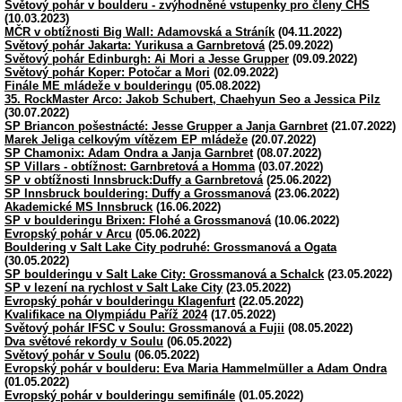
Světový pohár v boulderu - zvýhodněné vstupenky pro členy ČHS
(10.03.2023)
MČR v obtížnosti Big Wall: Adamovská a Stráník
(04.11.2022)
Světový pohár Jakarta: Yurikusa a Garnbretová
(25.09.2022)
Světový pohár Edinburgh: Ai Mori a Jesse Grupper
(09.09.2022)
Světový pohár Koper: Potočar a Mori
(02.09.2022)
Finále ME mládeže v boulderingu
(05.08.2022)
35. RockMaster Arco: Jakob Schubert, Chaehyun Seo a Jessica Pilz
(30.07.2022)
SP Briancon pošestnácté: Jesse Grupper a Janja Garnbret
(21.07.2022)
Marek Jeliga celkovým vítězem EP mládeže
(20.07.2022)
SP Chamonix: Adam Ondra a Janja Garnbret
(08.07.2022)
SP Villars - obtížnost: Garnbretová a Homma
(03.07.2022)
SP v obtížnosti Innsbruck:Duffy a Garnbretová
(25.06.2022)
SP Innsbruck bouldering: Duffy a Grossmanová
(23.06.2022)
Akademické MS Innsbruck
(16.06.2022)
SP v boulderingu Brixen: Flohé a Grossmanová
(10.06.2022)
Evropský pohár v Arcu
(05.06.2022)
Bouldering v Salt Lake City podruhé: Grossmanová a Ogata
(30.05.2022)
SP boulderingu v Salt Lake City: Grossmanová a Schalck
(23.05.2022)
SP v lezení na rychlost v Salt Lake City
(23.05.2022)
Evropský pohár v boulderingu Klagenfurt
(22.05.2022)
Kvalifikace na Olympiádu Paříž 2024
(17.05.2022)
Světový pohár IFSC v Soulu: Grossmanová a Fujii
(08.05.2022)
Dva světové rekordy v Soulu
(06.05.2022)
Světový pohár v Soulu
(06.05.2022)
Evropský pohár v boulderu: Eva Maria Hammelmüller a Adam Ondra
(01.05.2022)
Evropský pohár v boulderingu semifinále
(01.05.2022)