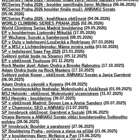
WCSeries Praha 2026 - boulder semifinále ženy: McNeice
(06.06.2026)
WCSeries Praha 2026 boulder finále muži: ANRAKU Sorato
(05.06.2026)
WCSeries Praha 2026 - kvalifikace obtížnost
(04.06.2026)
WORLD CLIMBING SERIES PRAHA 2026
(02.06.2026)
World Climbing Series Madrid bouldering
(29.05.2026)
EP v boulderingu Liptovský Mikuláš
(17.05.2026)
SP WuJiang: Suzuki a Sandersová
(08.05.2026)
EP v Oulu v ledolezení:Loužecká a Rodríguez
(07.03.2026)
EP a MSJ v Lichtenštejnsku: Máme mistra světa
(03.02.2026)
SP v ledolezení Saas Fee 2026
(23.01.2026)
Světový pohár bude na Štvanici
(05.12.2025)
EP v obtížnosti Toulouse
(01.11.2025)
Rock Master duel: Adam Ondra a Brooke Raboutou
(17.10.2025)
Adam Ondra bude na Rock Masteru
(17.10.2025)
Světový pohár Koper - obtížnost: ANRAKU Sorato a Janja Garnbret
(06.09.2025)
Adam Ondra o závodě v Koperu
(04.09.2025)
Cena horolezeckého festivalu: Mokroluský a Vojáčková
(01.09.2025)
MSJ Helsinki - obtížnost. Mokroluský vicemistrem
(31.07.2025)
MSJ Hesinky - bouldering
(30.07.2025)
SP v obtížnosti Madrid: Doyun Lee a Annie Sanders
(20.07.2025)
SP v Chamonix: SEO a ANRAKU
(13.07.2025)
SP Innsbruck obtížnost: Garnbret a Suzuki
(28.06.2025)
Oriane Bertone a ANRAKU Sorato vítězi boulderového Světového
poháru
(28.06.2025)
SP Innsbruck: Boulder a paralezení
(27.06.2025)
SP Bouldering Praha - omluva a sleva na příště
(21.06.2025)
SP v boulderingu Bern: McNeice a Pan
(15.06.2025)