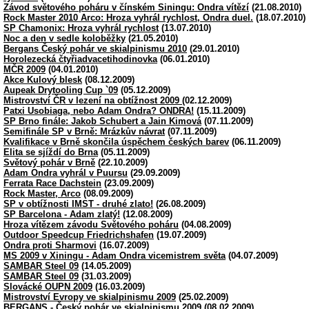
Závod světového poháru v čínském Siningu: Ondra vítězí
(21.08.2010)
Rock Master 2010 Arco: Hroza vyhrál rychlost, Ondra duel.
(18.07.2010)
SP Chamonix: Hroza vyhrál rychlost
(13.07.2010)
Noc a den v sedle koloběžky
(21.05.2010)
Bergans Český pohár ve skialpinismu 2010
(29.01.2010)
Horolezecká čtyřiadvacetihodinovka
(06.01.2010)
MČR 2009
(04.01.2010)
Akce Kulový blesk
(08.12.2009)
Aupeak Drytooling Cup `09
(05.12.2009)
Mistrovství ČR v lezení na obtížnost 2009
(02.12.2009)
Patxi Usobiaga, nebo Adam Ondra? ONDRA!
(15.11.2009)
SP Brno finále: Jakob Schubert a Jain Kimová
(07.11.2009)
Semifinále SP v Brně: Mrázkův návrat
(07.11.2009)
Kvalifikace v Brně skončila úspěchem českých barev
(06.11.2009)
Elita se sjíždí do Brna
(05.11.2009)
Světový pohár v Brně
(22.10.2009)
Adam Ondra vyhrál v Puursu
(29.09.2009)
Ferrata Race Dachstein
(23.09.2009)
Rock Master, Arco
(08.09.2009)
SP v obtížnosti IMST - druhé zlato!
(26.08.2009)
SP Barcelona - Adam zlatý!
(12.08.2009)
Hroza vítězem závodu Světového poháru
(04.08.2009)
Outdoor Speedcup Friedrichshafen
(19.07.2009)
Ondra proti Sharmovi
(16.07.2009)
MS 2009 v Xiningu - Adam Ondra vicemistrem světa
(04.07.2009)
SAMBAR Steel 09
(14.05.2009)
SAMBAR Steel 09
(31.03.2009)
Slovácké OUPN 2009
(16.03.2009)
Mistrovství Evropy ve skialpinismu 2009
(25.02.2009)
BERGANS - Český pohár ve skialpinismu 2009
(08.02.2009)