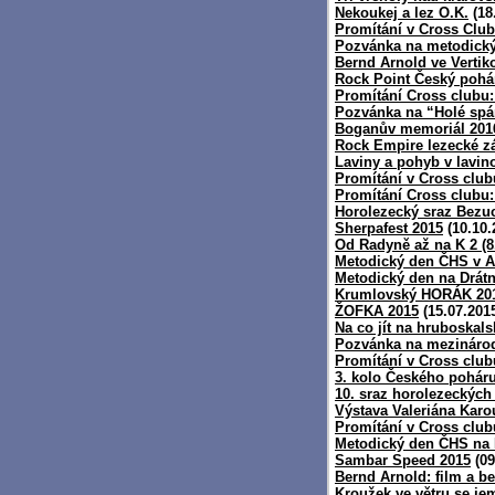
Nekoukej a lez O.K.
(18
Promítání v Cross Club
Pozvánka na metodick
Bernd Arnold ve Vertik
Rock Point Český pohár
Promítání Cross clubu
Pozvánka na “Holé spá
Boganův memoriál 2016
Rock Empire lezecké z
Laviny a pohyb v lavin
Promítání v Cross club
Promítání Cross clubu:
Horolezecký sraz Bezu
Sherpafest 2015
(10.10.
Od Radyně až na K 2 (8
Metodický den ČHS v A
Metodický den na Drát
Krumlovský HORÁK 20
ŽOFKA 2015
(15.07.201
Na co jít na hruboskal
Pozvánka na mezinárodn
Promítání v Cross club
3. kolo Českého poháru
10. sraz horolezeckých
Výstava Valeriána Karo
Promítání v Cross clu
Metodický den ČHS na 
Sambar Speed 2015
(09
Bernd Arnold: film a b
Kroužek ve větru se jem