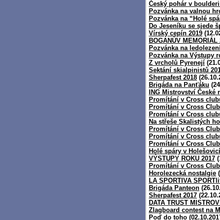
Český pohár v boulder
Pozvánka na valnou h
Pozvánka na “Holé spár
Do Jeseníku se sjede š
Vírský cepín 2019
(12.0
BOGANŮV MEMORIÁL 
Pozvánka na ledolezen
Pozvánka na Výstupy r
Z vrcholů Pyrenejí
(21.
Sektání skialpinistů 20
Sherpafest 2018
(26.10.
Brigáda na Panťáku
(24
ING Mistrovství České r
Promítání v Cross club
Promítání v Cross Clu
Promítání v Cross club
Na střeše Skalistých ho
Promítání v Cross Clubu
Promítání v Cross club
Promítání v Cross Club
Holé spáry v Holešovic
VÝSTUPY ROKU 2017
(
Promítání v Cross Club
Horolezecká nostalgie
(
LA SPORTIVA SPORTlif
Brigáda Panteon
(26.10
Sherpafest 2017
(22.10.
DATA TRUST MISTROV
Zlagboard contest na M
Poď do toho
(02.10.201