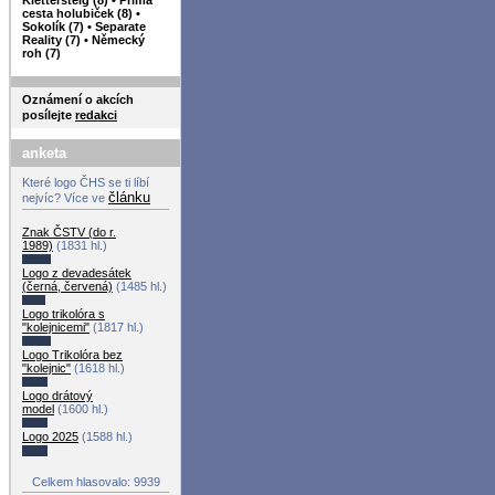
cesta holubiček (8)
•
Sokolík (7)
•
Separate
Reality (7)
•
Německý
roh (7)
Oznámení o akcích
posílejte
redakci
anketa
Které logo ČHS se ti líbí
článku
nejvíc? Více ve
Znak ČSTV (do r.
1989)
(1831 hl.)
Logo z devadesátek
(černá, červená)
(1485 hl.)
Logo trikolóra s
"kolejnicemi"
(1817 hl.)
Logo Trikolóra bez
"kolejnic"
(1618 hl.)
Logo drátový
model
(1600 hl.)
Logo 2025
(1588 hl.)
Celkem hlasovalo: 9939