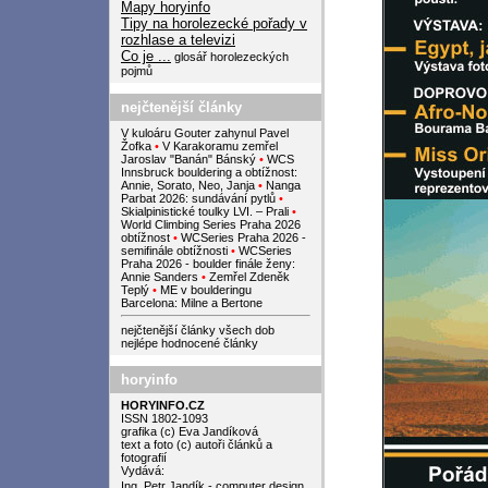
Mapy horyinfo
Tipy na horolezecké pořady v
rozhlase a televizi
Co je ...
glosář horolezeckých
pojmů
nejčtenější články
V kuloáru Gouter zahynul Pavel
Žofka
•
V Karakoramu zemřel
Jaroslav "Banán" Bánský
•
WCS
Innsbruck bouldering a obtížnost:
Annie, Sorato, Neo, Janja
•
Nanga
Parbat 2026: sundávání pytlů
•
Skialpinistické toulky LVI. – Prali
•
World Climbing Series Praha 2026
obtížnost
•
WCSeries Praha 2026 -
semifinále obtížnosti
•
WCSeries
Praha 2026 - boulder finále ženy:
Annie Sanders
•
Zemřel Zdeněk
Teplý
•
ME v boulderingu
Barcelona: Milne a Bertone
nejčtenější články všech dob
nejlépe hodnocené články
horyinfo
HORYINFO.CZ
ISSN 1802-1093
grafika (c) Eva Jandíková
text a foto (c) autoři článků a
fotografií
Vydává:
Ing. Petr Jandík - computer design