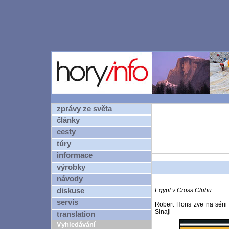
zprávy ze světa
články
cesty
túry
informace
výrobky
návody
diskuse
Egypt v Cross Clubu
servis
Robert Hons zve na sérii
Sinaji
translation
Vyhledávání