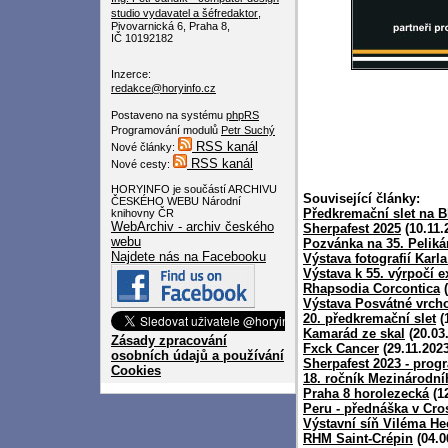
studio
vydavatel a šéfredaktor
,
Pivovarnická 6, Praha 8,
IČ 10192182
Inzerce:
redakce@horyinfo.cz
Postaveno na systému
phpRS
Programování modulů
Petr Suchý
RSS kanál
Nové články:
RSS kanál
Nové cesty:
HORYINFO je součástí ARCHIVU
Související články:
ČESKÉHO WEBU Národní
Předkremační slet na B
knihovny ČR
WebArchiv - archiv českého
Sherpafest 2025
(10.11.
webu
Pozvánka na 35. Pelik
Najdete nás na Facebooku
Výstava fotografií Karl
Výstava k 55. výrpočí 
Rhapsodia Corcontica
(
Výstava Posvátné vrcho
20. předkremační slet
(
Kamarád ze skal
(20.03
Zásady zpracování
Fxck Cancer
(29.11.2023
osobních údajů a používání
Sherpafest 2023 - prog
Cookies
18. ročník Mezinárodní
Praha 8 horolezecká
(12
Peru - přednáška v Cro
Výstavní síň Viléma He
RHM Saint-Crépin
(04.0