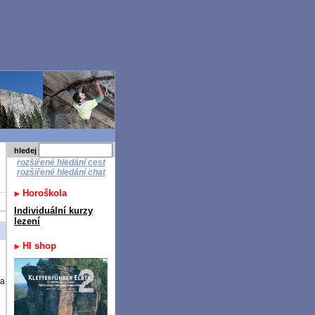
hledej
rozšířené hledání cest
rozšířené hledání chat
Horoškola
Individuální kurzy
lezení
HI shop
na