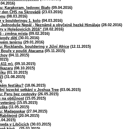
.04.2016)
u: Karakoram, ledovec Biafo
(09.04.2016)
ý den ČHS na Škrovádě
(23.03.2016)
onu
(08.03.2016)
 v boulderingu 1. kolo
(04.03.2016)
: Jednoduše Nepál - Neznámé a obyčejně hezké Himálaje
(28.02.2016)
ry v Holešovicích 2016“
(18.02.2016)
 - změna místa
(09.02.2016)
ávody dětí
(30.01.2016)
ovém terérnu
(29.01.2016)
u: Rocklands, bouldering v Jižní Africe
(12.11.2015)
 Bouře v poušti Atacama
(05.11.2015)
chov
(04.11.2015)
2015)
.611 m).
(09.10.2015)
lkazaru
(08.10.2015)
níku
(01.10.2015)
15
(31.08.2015)
5)
ském fesťáku?
(18.06.2015)
í lezecké setkání v Joshua Tree
(03.06.2015)
u: Peru bez cestovky
(26.05.2015)
 na obtížnost
(15.05.2015)
 veteránů
(15.05.2015)
uška
(11.05.2015)
bu: Madagaskar
(27.04.2015)
Rabštejně
(20.04.2015)
.04.2015)
eseda v Libčicích
(30.03.2015)
ně kývá...
(25.03.2015)