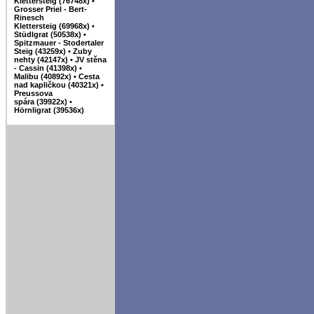
Klettersteig (76748x)
•
Grosser Priel - Bert-
Rinesch
Klettersteig (69968x)
•
Stüdlgrat (50538x)
•
Spitzmauer - Stodertaler
Steig (43259x)
•
Zuby
nehty (42147x)
•
JV stěna
- Cassin (41398x)
•
Malibu (40892x)
•
Cesta
nad kapličkou (40321x)
•
Preussova
spára (39922x)
•
Hörnligrat (39536x)