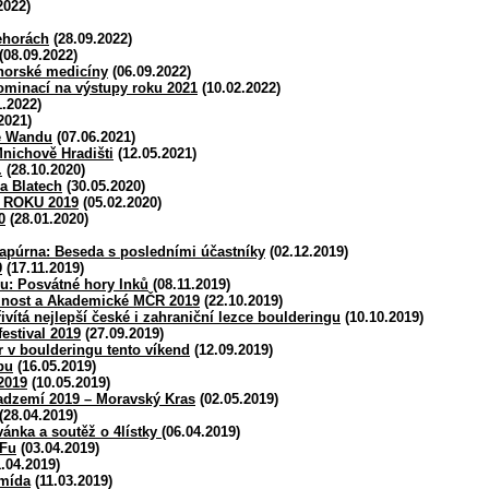
2022)
lehorách
(28.09.2022)
(08.09.2022)
 horské medicíny
(06.09.2022)
ominací na výstupy roku 2021
(10.02.2022)
.2022)
2021)
e Wandu
(07.06.2021)
Mnichově Hradišti
(12.05.2021)
.
(28.10.2020)
na Blatech
(30.05.2020)
 ROKU 2019
(05.02.2020)
0
(28.01.2020)
apúrna: Beseda s posledními účastníky
(02.12.2019)
9
(17.11.2019)
u: Posvátné hory Inků
(08.11.2019)
žnost a Akademické MČR 2019
(22.10.2019)
vítá nejlepší české i zahraniční lezce boulderingu
(10.10.2019)
estival 2019
(27.09.2019)
 v boulderingu tento víkend
(12.09.2019)
bu
(16.05.2019)
2019
(10.05.2019)
Nadzemí 2019 – Moravský Kras
(02.05.2019)
(28.04.2019)
ánka a soutěž o 4lístky
(06.04.2019)
FFu
(03.04.2019)
.04.2019)
Šmída
(11.03.2019)