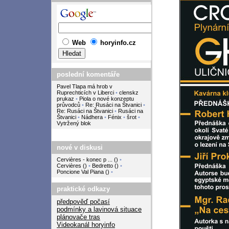
Web
horyinfo.cz
poslední komentáře
Pavel Tlapa má hrob v
Ruprechticích v Liberci
•
clenskz
prukaz
•
Piola o nové konzeptu
průvodců
•
Re: Rusáci na Štvanici
•
Re: Rusáci na Štvanici
•
Rusáci na
Štvanici
•
Nádhera
•
Fénix
•
šrot
•
Vytržený blok
nové v diskusi
Cervières - konec p ...
(
)
•
Cervières
(
)
•
Bedretto
(
)
•
Poncione Val Piana
(
)
•
praktické odkazy
předpověď počasí
podmínky a lavinová situace
plánovače tras
Videokanál horyinfo