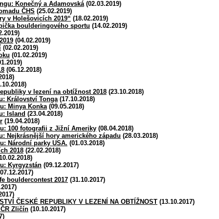
ingu: Konečný a Adamovská
(02.03.2019)
romadu ČHS
(25.02.2019)
y v Holešovicích 2019“
(18.02.2019)
pička boulderingového sportu
(14.02.2019)
2.2019)
2019
(04.02.2019)
í
(02.02.2019)
oku
(01.02.2019)
01.2019)
18
(06.12.2018)
2018)
.10.2018)
epubliky v lezení na obtížnost 2018
(23.10.2018)
u: Království Tonga
(17.10.2018)
bu: Minya Konka
(09.05.2018)
u: Island
(23.04.2018)
r
(19.04.2018)
: 100 fotografii z Jižní Ameriky
(08.04.2018)
u: Nejkrásnější hory amerického západu
(28.03.2018)
u: Národní parky USA.
(01.03.2018)
ích 2018
(22.02.2018)
10.02.2018)
u: Kyrgyzstán
(09.12.2017)
07.12.2017)
e bouldercontest 2017
(31.10.2017)
.2017)
2017)
STVÍ ČESKÉ REPUBLIKY V LEZENÍ NA OBTÍŽNOST
(13.10.2017)
ČR Zličín
(10.10.2017)
7)