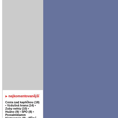
nejkomentovanější
Cesta nad kapličkou (18)
•
Vzdušná hrana (14)
•
Zuby nehty (10)
•
Huáno (9)
•
SPO (8)
•
Postalmklamm
Klettersteig (8)
•
Přímá