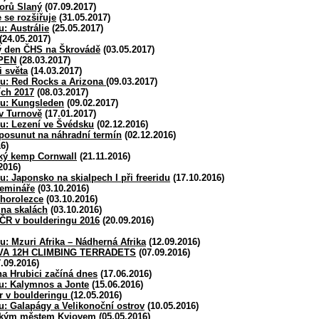
iorů Slaný
(07.09.2017)
 se rozšiřuje
(31.05.2017)
: Austrálie
(25.05.2017)
(24.05.2017)
ý den ČHS na Škrovádě
(03.05.2017)
PEN
(28.03.2017)
i světa
(14.03.2017)
bu: Red Rocks a Arizona
(09.03.2017)
ích 2017
(08.03.2017)
bu: Kungsleden
(09.02.2017)
v Turnově
(17.01.2017)
bu: Lezení ve Švédsku
(02.12.2016)
posunut na náhradní termín
(02.12.2016)
6)
ký kemp Cornwall
(21.11.2016)
2016)
: Japonsko na skialpech I při freeridu
(17.10.2016)
semináře
(03.10.2016)
 horolezce
(03.10.2016)
í na skalách
(03.10.2016)
 ČR v boulderingu 2016
(20.09.2016)
u: Mzuri Afrika – Nádherná Afrika
(12.09.2016)
IVA 12H CLIMBING TERRADETS
(07.09.2016)
.09.2016)
na Hrubici začíná dnes
(17.06.2016)
u: Kalymnos a Jonte
(15.06.2016)
r v boulderingu
(12.05.2016)
u: Galapágy a Velikonoční ostrov
(10.05.2016)
vským městem Kyjovem
(05.05.2016)