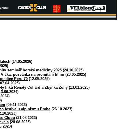
latech
(14.05.2026)
2025)
ánův seminář horské medicíny 2025
(24.10.2025)
a Vlčka, pozvánka na promítání filmu
(23.05.2025)
expedice Peru 70
(12.05.2025)
07.04.2025)
ly Inků Renaty Collard a Zbyňka Žohy
(13.01.2025)
13.06.2024)
.2024)
)
ram
(09.11.2023)
ho festivalu alpinismu Praha
(26.10.2023)
.10.2023)
ss Clubu
(31.08.2023)
ckela
(28.08.2023)
6.2023)