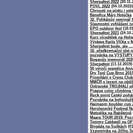
Sherpafest 2022
(20.11.
POVL 2022
(04.10.2022)
Chrousti na písku i ve
Benefice Máry Holečka
32. Pelikánův seminář
Slavnostní vyhlášení n
EPO outdoor fest
(18.01
Sherpafest 2021
(24.10.
Kurz vícedélek na Hoh
Výstava Karla Vlčka v 
Sherpafest bude, ale ...
16. předkremační slet 
pozvánka na VÝSTUPY
Boganův memoriál 202
Sherpafest
(13.12.2019)
50 výročí expedice Ann
Dry Tool Cup Brno 201
Promítání v Cross Club
MMČR v lezení na obtí
Ostravské TROJHALÍ při
Prague color climbing f
Rock point Český pohár
Pozvánka na bohosluž
Haimaom boulder cup 
Horolezecký Festival 
Metodika na Rabštejně
Maara TOUR 2019: Pozv
Tommy Caldwell na O
Brigáda na Suškách
(01
Vzpomínka na Jiřího 