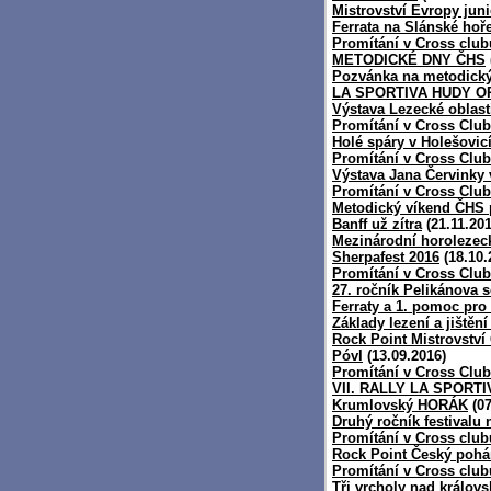
Mistrovství Evropy jun
Ferrata na Slánské hoře
Promítání v Cross clubu
METODICKÉ DNY ČHS
Pozvánka na metodick
LA SPORTIVA HUDY O
Výstava Lezecké oblast
Promítání v Cross Clu
Holé spáry v Holešovic
Promítání v Cross Clu
Výstava Jana Červinky 
Promítání v Cross Clu
Metodický víkend ČHS 
Banff už zítra
(21.11.201
Mezinárodní horolezec
Sherpafest 2016
(18.10.
Promítání v Cross Clubu
27. ročník Pelikánova 
Ferraty a 1. pomoc pro
Základy lezení a jištěn
Rock Point Mistrovství
Póvl
(13.09.2016)
Promítání v Cross Club
VII. RALLY LA SPORT
Krumlovský HORÁK
(07
Druhý ročník festivalu 
Promítání v Cross club
Rock Point Český pohá
Promítání v Cross club
Tři vrcholy nad králo