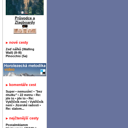
Průvodce a
Zlagboardy
nové cesty
Zeď nářků (Walling
Wall) (8-/8)
Pinocchio (5a)
komentáře cest
Super
•
nemusím!
•
"bez
titulku"
•
22 metru
•
Re:
jde to
•
jde to
•
Re:
Vykřičník není
•
Vykřičník
není
•
Jizerské radosti
•
Re: slalom...
nejčtenější cesty
Postalmklamm