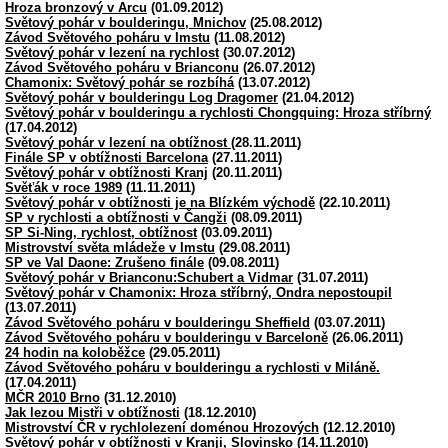
Hroza bronzový v Arcu
(01.09.2012)
Světový pohár v boulderingu, Mnichov
(25.08.2012)
Závod Světového poháru v Imstu
(11.08.2012)
Světový pohár v lezení na rychlost
(30.07.2012)
Závod Světového poháru v Brianconu
(26.07.2012)
Chamonix: Světový pohár se rozbíhá
(13.07.2012)
Světový pohár v boulderingu Log Dragomer
(21.04.2012)
Světový pohár v boulderingu a rychlosti Chongquing: Hroza stříbrný
(17.04.2012)
Světový pohár v lezení na obtížnost
(28.11.2011)
Finále SP v obtížnosti Barcelona
(27.11.2011)
Světový pohár v obtížnosti Kranj
(20.11.2011)
Svěťák v roce 1989
(11.11.2011)
Světový pohár v obtížnosti je na Blízkém východě
(22.10.2011)
SP v rychlosti a obtížnosti v Čangži
(08.09.2011)
SP Si-Ning, rychlost, obtížnost
(03.09.2011)
Mistrovství světa mládeže v Imstu
(29.08.2011)
SP ve Val Daone: Zrušeno finále
(09.08.2011)
Světový pohár v Brianconu:Schubert a Vidmar
(31.07.2011)
Světový pohár v Chamonix: Hroza stříbrný, Ondra nepostoupil
(13.07.2011)
Závod Světového poháru v boulderingu Sheffield
(03.07.2011)
Závod Světového poháru v boulderingu v Barceloně
(26.06.2011)
24 hodin na koloběžce
(29.05.2011)
Závod Světového poháru v boulderingu a rychlosti v Miláně.
(17.04.2011)
MČR 2010 Brno
(31.12.2010)
Jak lezou Mistři v obtížnosti
(18.12.2010)
Mistrovství ČR v rychlolezení doménou Hrozových
(12.12.2010)
Světový pohár v obtížnosti v Kranji, Slovinsko
(14.11.2010)