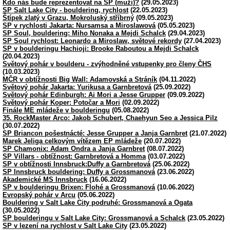
Kdo nás bude reprezentovat na SP (muži)?
(29.05.2023)
SP Salt Lake City - bouldering, rychlost
(22.05.2023)
Štípek zlatý v Grazu, Mokroluský stříbrný
(09.05.2023)
SP v rychlosti Jakarta: Nursamsa a Miroslawová
(05.05.2023)
SP Soul, bouldering: Miho Nonaka a Mejdi Schalck
(29.04.2023)
SP Soul rychlost: Leonardo a Miroslaw, světové rekordy
(27.04.2023)
SP v boulderingu Hachioji: Brooke Raboutou a Mejdi Schalck
(20.04.2023)
Světový pohár v boulderu - zvýhodněné vstupenky pro členy ČHS
(10.03.2023)
MČR v obtížnosti Big Wall: Adamovská a Stráník
(04.11.2022)
Světový pohár Jakarta: Yurikusa a Garnbretová
(25.09.2022)
Světový pohár Edinburgh: Ai Mori a Jesse Grupper
(09.09.2022)
Světový pohár Koper: Potočar a Mori
(02.09.2022)
Finále ME mládeže v boulderingu
(05.08.2022)
35. RockMaster Arco: Jakob Schubert, Chaehyun Seo a Jessica Pilz
(30.07.2022)
SP Briancon pošestnácté: Jesse Grupper a Janja Garnbret
(21.07.2022)
Marek Jeliga celkovým vítězem EP mládeže
(20.07.2022)
SP Chamonix: Adam Ondra a Janja Garnbret
(08.07.2022)
SP Villars - obtížnost: Garnbretová a Homma
(03.07.2022)
SP v obtížnosti Innsbruck:Duffy a Garnbretová
(25.06.2022)
SP Innsbruck bouldering: Duffy a Grossmanová
(23.06.2022)
Akademické MS Innsbruck
(16.06.2022)
SP v boulderingu Brixen: Flohé a Grossmanová
(10.06.2022)
Evropský pohár v Arcu
(05.06.2022)
Bouldering v Salt Lake City podruhé: Grossmanová a Ogata
(30.05.2022)
SP boulderingu v Salt Lake City: Grossmanová a Schalck
(23.05.2022)
SP v lezení na rychlost v Salt Lake City
(23.05.2022)