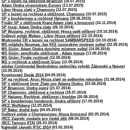
SP v lezení na obtížnost Briancon
(18.07.2015)
Adam Ondra vicemistrem Evropy
(13.07.2015)
Libor Hroza zlatý v Chamonix
(12.07.2015)
SP v lezení na rychlost a obtížnost, Chamonix
(10.07.2015)
SP v boulderingu a rychlosti Haiyang
(28.06.2015)
Finále SP v obtížnosti Kranj:Adam zlatý a bronzový
(16.11.2014)
SP Inzai: Adam Ondra zlato
(26.10.2014)
SP Wujiang, rychlost, obtížnost: Hroza opět stříbrný
(19.10.2014)
Světový pohár Mokpo - Libor Hroza stříbrný
(12.10.2014)
Mistrovství ČR v lezení na rychlost SAMBARSPEED
(10.10.2014)
MS mládeže Noumea: Jan Kříž juniorským mistrem světa!
(22.09.2014)
MS Gijón: Adam Ondra dvojitým místrem světa!
(14.09.2014)
MS Gijón: semifinále obtížnosti - Adam topuje
(13.09.2014)
MS Gijón: Finále rychlosti
(12.09.2014)
MS v rychlosti a obtížnosti Gijon
(12.09.2014)
adidas Continental Beskydskou sedmičku vyhráli Žákovský a Najvert
(10.09.2014)
Krumlovský Doják 2014
(04.09.2014)
SP na rychlost, Arco: Hroza zlatý se světovým rekordem
(31.08.2014)
SP v obtížnosti Imst: Zlato pro Adama Ondru.
(03.08.2014)
SP Briancon: Ondra osmý
(21.07.2014)
SP Chamonix, obtížnost a rychlost
(18.07.2014)
SP Haijang: Rychlost, obtížnost i boulder
(20.06.2014)
SP v boulderingu Innsbruck: Ondra stříbrný
(17.05.2014)
iRCC Wolfsberg
(12.05.2014)
SP Baku: druhé kolo
(04.05.2014)
Světový pohár v Chongquingu: Hroza bronzový
(02.05.2014)
iRCC Zagreb: medaile pro české děti
(08.04.2014)
iRCC Tarvisio (ITA)
(26.03.2014)
Kalendář závodů IFSC 2014
(03.02.2014)