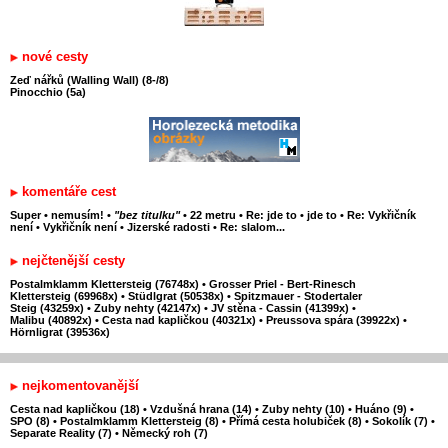
nové cesty
Zeď nářků (Walling Wall) (8-/8)
Pinocchio (5a)
komentáře cest
Super
•
nemusím!
•
"bez titulku"
•
22 metru
•
Re: jde to
•
jde to
•
Re: Vykřičník
není
•
Vykřičník není
•
Jizerské radosti
•
Re: slalom...
nejčtenější cesty
Postalmklamm Klettersteig (76748x)
•
Grosser Priel - Bert-Rinesch
Klettersteig (69968x)
•
Stüdlgrat (50538x)
•
Spitzmauer - Stodertaler
Steig (43259x)
•
Zuby nehty (42147x)
•
JV stěna - Cassin (41399x)
•
Malibu (40892x)
•
Cesta nad kapličkou (40321x)
•
Preussova spára (39922x)
•
Hörnligrat (39536x)
nejkomentovanější
Cesta nad kapličkou (18)
•
Vzdušná hrana (14)
•
Zuby nehty (10)
•
Huáno (9)
•
SPO (8)
•
Postalmklamm Klettersteig (8)
•
Přímá cesta holubiček (8)
•
Sokolík (7)
•
Separate Reality (7)
•
Německý roh (7)