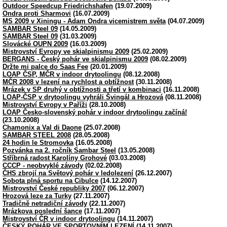
Outdoor Speedcup Friedrichshafen
(19.07.2009)
Ondra proti Sharmovi
(16.07.2009)
MS 2009 v Xiningu - Adam Ondra vicemistrem světa
(04.07.2009)
SAMBAR Steel 09
(14.05.2009)
SAMBAR Steel 09
(31.03.2009)
Slovácké OUPN 2009
(16.03.2009)
Mistrovství Evropy ve skialpinismu 2009
(25.02.2009)
BERGANS - Český pohár ve skialpinismu 2009
(08.02.2009)
Držte mi palce do Saas Fee
(20.01.2009)
LOAP ČSP, MČR v indoor drytoolingu
(08.12.2008)
MČR 2008 v lezení na rychlost a obtížnost
(30.11.2008)
Mrázek v SP druhý v obtížnosti a třetí v kombinaci
(16.11.2008)
LOAP-ČSP v drytoolingu vyhráli Švingál a Hrozová
(08.11.2008)
Mistrovství Evropy v Paříži
(28.10.2008)
LOAP Česko-slovenský pohár v indoor drytoolingu začíná!
(23.10.2008)
Chamonix a Val di Daone
(25.07.2008)
SAMBAR STEEL 2008
(28.05.2008)
24 hodin le Stromovka
(16.05.2008)
Pozvánka na 2. ročník Sambar Steel
(13.05.2008)
Stříbrná radost Karolíny Grohové
(03.03.2008)
CCCP - neobvyklé závody
(02.02.2008)
ČHS zbrojí na Světový pohár v ledolezení
(26.12.2007)
Sobota plná sportu na Cibulce
(14.12.2007)
Mistrovství České republiky 2007
(06.12.2007)
Hrozová leze za Turky
(27.11.2007)
Tradičně netradiční závody
(22.11.2007)
Mrázkova poslední šance
(17.11.2007)
Mistrovství ČR v indoor drytoolingu
(14.11.2007)
ČESKÝ POHÁR VE SPORTOVNÍM LEZENÍ
(14.11.2007)