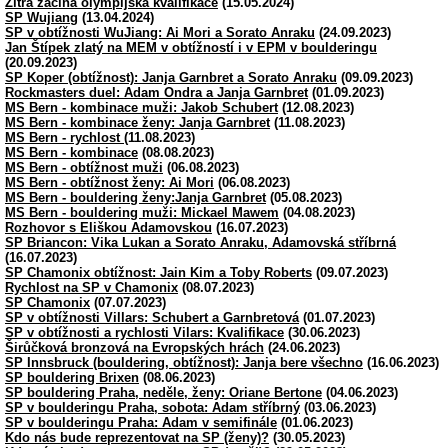
Zítra začíná olympijská kvalifikace
(15.05.2024)
SP Wujiang
(13.04.2024)
SP v obtížnosti WuJiang: Ai Mori a Sorato Anraku
(24.09.2023)
Jan Štípek zlatý na MEM v obtížností i v EPM v boulderingu
(20.09.2023)
SP Koper (obtížnost): Janja Garnbret a Sorato Anraku
(09.09.2023)
Rockmasters duel: Adam Ondra a Janja Garnbret
(01.09.2023)
MS Bern - kombinace muži: Jakob Schubert
(12.08.2023)
MS Bern - kombinace ženy: Janja Garnbret
(11.08.2023)
MS Bern - rychlost
(11.08.2023)
MS Bern - kombinace
(08.08.2023)
MS Bern - obtížnost muži
(06.08.2023)
MS Bern - obtížnost ženy: Ai Mori
(06.08.2023)
MS Bern - bouldering ženy:Janja Garnbret
(05.08.2023)
MS Bern - bouldering muži: Mickael Mawem
(04.08.2023)
Rozhovor s Eliškou Adamovskou
(16.07.2023)
SP Briancon: Vika Lukan a Sorato Anraku, Adamovská stříbrná
(16.07.2023)
SP Chamonix obtížnost: Jain Kim a Toby Roberts
(09.07.2023)
Rychlost na SP v Chamonix
(08.07.2023)
SP Chamonix
(07.07.2023)
SP v obtížnosti Villars: Schubert a Garnbretová
(01.07.2023)
SP v obtížnosti a rychlosti Vilars: Kvalifikace
(30.06.2023)
Širůčková bronzová na Evropských hrách
(24.06.2023)
SP Innsbruck (bouldering, obtížnost): Janja bere všechno
(16.06.2023)
SP bouldering Brixen
(08.06.2023)
SP bouldering Praha, neděle, ženy: Oriane Bertone
(04.06.2023)
SP v boulderingu Praha, sobota: Adam stříbrný
(03.06.2023)
SP v boulderingu Praha: Adam v semifinále
(01.06.2023)
Kdo nás bude reprezentovat na SP (ženy)?
(30.05.2023)