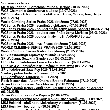
Související články:
ME v boulderingu Barcelona: Milne a Bertone
(18.07.2026)
WCS Chamonix: Sandersová a López
(12.07.2026)
WCS Innsbruck bouldering a obtížnost: Annie, Sorato, Neo, Janja
(20.06.2026)
World Climbing Series Praha 2026 obtížnost
(07.06.2026)
WCSeries Praha 2026 - semifinále obtížnosti
(07.06.2026)
WCSeries Praha 2026 - boulder finále ženy: Annie Sanders
(06.06.2026)
WCSeries Praha 2026 - boulder semifinále ženy: McNeice
(06.06.2026)
WCSeries Praha 2026 boulder finále muži: ANRAKU Sorato
(05.06.2026)
WCSeries Praha 2026 - kvalifikace obtížnost
(04.06.2026)
WORLD CLIMBING SERIES PRAHA 2026
(02.06.2026)
World Climbing Series Madrid bouldering
(29.05.2026)
EP v boulderingu Liptovský Mikuláš
(17.05.2026)
SP WuJiang: Suzuki a Sandersová
(08.05.2026)
EP v Oulu v ledolezení:Loužecká a Rodríguez
(07.03.2026)
EP a MSJ v Lichtenštejnsku: Máme mistra světa
(03.02.2026)
SP v ledolezení Saas Fee 2026
(23.01.2026)
Světový pohár bude na Štvanici
(05.12.2025)
EP v obtížnosti Toulouse
(01.11.2025)
Rock Master duel: Adam Ondra a Brooke Raboutou
(17.10.2025)
Adam Ondra bude na Rock Masteru
(17.10.2025)
Světový pohár Koper - obtížnost: ANRAKU Sorato a Janja Garnbret
(06.09.2025)
Adam Ondra o závodě v Koperu
(04.09.2025)
Cena horolezeckého festivalu: Mokroluský a Vojáčková
(01.09.2025)
MSJ Helsinki - obtížnost. Mokroluský vicemistrem
(31.07.2025)
MSJ Hesinky - bouldering
(30.07.2025)