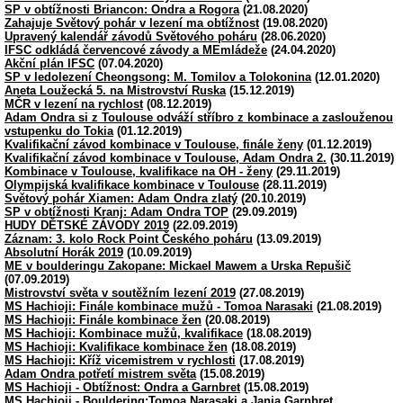
SP v obtížnosti Briancon: Ondra a Rogora
(21.08.2020)
Zahajuje Světový pohár v lezení ma obtížnost
(19.08.2020)
Upravený kalendář závodů Světového poháru
(28.06.2020)
IFSC odkládá červencové závody a MEmládeže
(24.04.2020)
Akční plán IFSC
(07.04.2020)
SP v ledolezení Cheongsong: M. Tomilov a Tolokonina
(12.01.2020)
Aneta Loužecká 5. na Mistrovství Ruska
(15.12.2019)
MČR v lezení na rychlost
(08.12.2019)
Adam Ondra si z Toulouse odváží stříbro z kombinace a zaslouženou
vstupenku do Tokia
(01.12.2019)
Kvalifikační závod kombinace v Toulouse, finále ženy
(01.12.2019)
Kvalifikační závod kombinace v Toulouse, Adam Ondra 2.
(30.11.2019)
Kombinace v Toulouse, kvalifikace na OH - ženy
(29.11.2019)
Olympijská kvalifikace kombinace v Toulouse
(28.11.2019)
Světový pohár Xiamen: Adam Ondra zlatý
(20.10.2019)
SP v obtížnosti Kranj: Adam Ondra TOP
(29.09.2019)
HUDY DĚTSKÉ ZÁVODY 2019
(22.09.2019)
Záznam: 3. kolo Rock Point Českého poháru
(13.09.2019)
Absolutní Horák 2019
(10.09.2019)
ME v boulderingu Zakopane: Mickael Mawem a Urska Repušič
(07.09.2019)
Mistrovství světa v soutěžním lezení 2019
(27.08.2019)
MS Hachioji: Finále kombinace mužů - Tomoa Narasaki
(21.08.2019)
MS Hachioji: Finále kombinace žen
(20.08.2019)
MS Hachioji: Kombinace mužů, kvalifikace
(18.08.2019)
MS Hachioji: Kvalifikace kombinace žen
(18.08.2019)
MS Hachioji: Kříž vicemistrem v rychlosti
(17.08.2019)
Adam Ondra potřetí mistrem světa
(15.08.2019)
MS Hachioji - Obtížnost: Ondra a Garnbret
(15.08.2019)
MS Hachioji - Bouldering:Tomoa Narasaki a Janja Garnbret