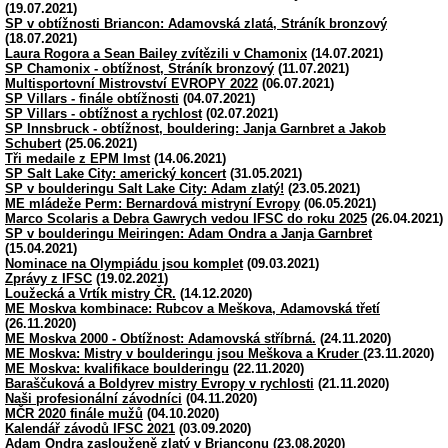
(19.07.2021)
SP v obtížnosti Briancon: Adamovská zlatá, Stráník bronzový
(18.07.2021)
Laura Rogora a Sean Bailey zvítězili v Chamonix
(14.07.2021)
SP Chamonix - obtížnost, Stráník bronzový
(11.07.2021)
Multisportovní Mistrovství EVROPY 2022
(06.07.2021)
SP Villars - finále obtížnosti
(04.07.2021)
SP Villars - obtížnost a rychlost
(02.07.2021)
SP Innsbruck - obtížnost, bouldering: Janja Garnbret a Jakob
Schubert
(25.06.2021)
Tři medaile z EPM Imst
(14.06.2021)
SP Salt Lake City: americký koncert
(31.05.2021)
SP v boulderingu Salt Lake City: Adam zlatý!
(23.05.2021)
ME mládeže Perm: Bernardová mistryní Evropy
(06.05.2021)
Marco Scolaris a Debra Gawrych vedou IFSC do roku 2025
(26.04.2021)
SP v boulderingu Meiringen: Adam Ondra a Janja Garnbret
(15.04.2021)
Nominace na Olympiádu jsou komplet
(09.03.2021)
Zprávy z IFSC
(19.02.2021)
Loužecká a Vrtík mistry ČR.
(14.12.2020)
ME Moskva kombinace: Rubcov a Meškova, Adamovská třetí
(26.11.2020)
ME Moskva 2000 - Obtížnost: Adamovská stříbrná.
(24.11.2020)
ME Moskva: Mistry v boulderingu jsou Meškova a Kruder
(23.11.2020)
ME Moskva: kvalifikace boulderingu
(22.11.2020)
Baraščuková a Boldyrev mistry Evropy v rychlosti
(21.11.2020)
Naši profesionální závodníci
(04.11.2020)
MČR 2020 finále mužů
(04.10.2020)
Kalendář závodů IFSC 2021
(03.09.2020)
Adam Ondra zaslouženě zlatý v Brianconu
(23.08.2020)