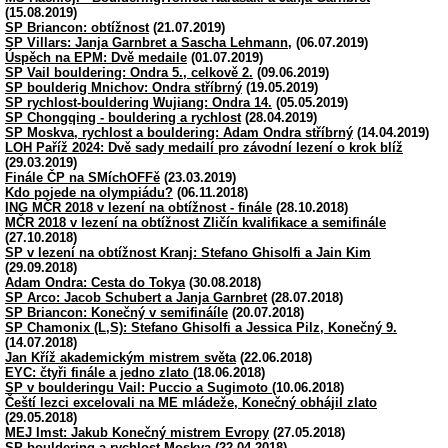
(15.08.2019)
SP Briancon: obtížnost
(21.07.2019)
SP Villars: Janja Garnbret a Sascha Lehmann,
(06.07.2019)
Úspěch na EPM: Dvě medaile
(01.07.2019)
SP Vail bouldering: Ondra 5., celkově 2.
(09.06.2019)
SP boulderig Mnichov: Ondra stříbrný
(19.05.2019)
SP rychlost-bouldering Wujiang: Ondra 14.
(05.05.2019)
SP Chongqing - bouldering a rychlost
(28.04.2019)
SP Moskva, rychlost a bouldering: Adam Ondra stříbrný
(14.04.2019)
LOH Paříž 2024: Dvě sady medailí pro závodní lezení o krok blíž
(29.03.2019)
Finále ČP na SMíchOFFě
(23.03.2019)
Kdo pojede na olympiádu?
(06.11.2018)
ING MČR 2018 v lezení na obtížnost - finále
(28.10.2018)
MČR 2018 v lezení na obtížnost Zličín kvalifikace a semifinále
(27.10.2018)
SP v lezení na obtížnost Kranj: Stefano Ghisolfi a Jain Kim
(29.09.2018)
Adam Ondra: Cesta do Tokya
(30.08.2018)
SP Arco: Jacob Schubert a Janja Garnbret
(28.07.2018)
SP Briancon: Konečný v semifináíle
(20.07.2018)
SP Chamonix (L,S): Stefano Ghisolfi a Jessica Pilz, Konečný 9.
(14.07.2018)
Jan Kříž akademickým mistrem světa
(22.06.2018)
EYC: čtyři finále a jedno zlato
(18.06.2018)
SP v boulderingu Vail: Puccio a Sugimoto
(10.06.2018)
Čeští lezci excelovali na ME mládeže, Konečný obhájil zlato
(29.05.2018)
MEJ Imst: Jakub Konečný mistrem Evropy
(27.05.2018)
SP bouldering a rychlost Moskva
(22.04.2018)