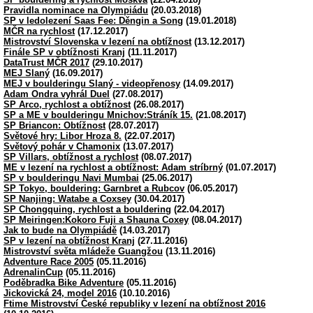
Pravidla nominace na Olympiádu
(20.03.2018)
SP v ledolezení Saas Fee: Děngin a Song
(19.01.2018)
MČR na rychlost
(17.12.2017)
Mistrovství Slovenska v lezení na obtížnost
(13.12.2017)
Finále SP v obtížnosti Kranj
(11.11.2017)
DataTrust MČR 2017
(29.10.2017)
MEJ Slaný
(16.09.2017)
MEJ v boulderingu Slaný - videopřenosy
(14.09.2017)
Adam Ondra vyhrál Duel
(27.08.2017)
SP Arco, rychlost a obtížnost
(26.08.2017)
SP a ME v boulderingu Mnichov:Stráník 15.
(21.08.2017)
SP Briancon: Obtížnost
(28.07.2017)
Světové hry: Libor Hroza 8.
(22.07.2017)
Světový pohár v Chamonix
(13.07.2017)
SP Villars, obtížnost a rychlost
(08.07.2017)
ME v lezení na rychlost a obtížnost: Adam stríbrný
(01.07.2017)
SP v boulderingu Navi Mumbai
(25.06.2017)
SP Tokyo, bouldering: Garnbret a Rubcov
(06.05.2017)
SP Nanjing: Watabe a Coxsey
(30.04.2017)
SP Chongquing, rychlost a bouldering
(22.04.2017)
SP Meiringen:Kokoro Fuji a Shauna Coxey
(08.04.2017)
Jak to bude na Olympiádě
(14.03.2017)
SP v lezení na obtížnost Kranj
(27.11.2016)
Mistrovství světa mládeže Guangžou
(13.11.2016)
Adventure Race 2005
(05.11.2016)
AdrenalinCup
(05.11.2016)
Poděbradka Bike Adventure
(05.11.2016)
Jickovická 24, model 2016
(10.10.2016)
Ftime Mistrovství České republiky v lezení na obtížnost 2016