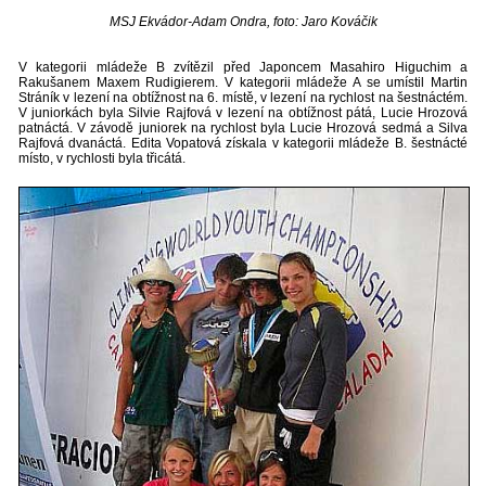
MSJ Ekvádor-Adam Ondra, foto: Jaro Kováčik
V kategorii mládeže B zvítězil před Japoncem Masahiro Higuchim a
Rakušanem Maxem Rudigierem. V kategorii mládeže A se umístil Martin
Stráník v lezení na obtížnost na 6. místě, v lezení na rychlost na šestnáctém.
V juniorkách byla Silvie Rajfová v lezení na obtížnost pátá, Lucie Hrozová
patnáctá. V závodě juniorek na rychlost byla Lucie Hrozová sedmá a Silva
Rajfová dvanáctá. Edita Vopatová získala v kategorii mládeže B. šestnácté
místo, v rychlosti byla třicátá.