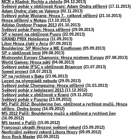
MČR v Kladně: Rychle a zběsile
(04.12.2013)
Světový pohár v obtížnosti Kranj: Adam Ondra stříbrný
(17.11.2013)
Adam Ondra: zlato ve Valence
(02.11.2013)
Světový pohár Wujiang: Hroza 7., celkově stříbrný
(21.10.2013)
Hroza stříbrný v Mokpu
(13.10.2013)
Adidas Outdoor Prague 2013
(01.10.2013)
Světový pohár Perm: Hroza stříbrný
(29.09.2013)
SP v lezení na obtížnost Puurs
(22.09.2013)
GRAND PRIX Holešovice
(11.09.2013)
Libor Hroza zlatý v Arcu
(07.09.2013)
Bouldering: SP Mnichov a ME Eindhoven
(05.09.2013)
SP v obtížnosti Imst
(09.08.2013)
Mistrovství Evropy Chamonix: Hroza mistrem Evropy
(07.08.2013)
World Games: Hroza pátý
(04.08.2013)
Světový pohár IFSC v obtížnosti Briançon
(21.07.2013)
Speed project
(18.07.2013)
SP na rychlost v Baku
(23.06.2013)
Lezení na olympiádě nebude
(29.05.2013)
Světový pohár Chongquing: Hroza stříbrný
(31.03.2013)
Světový pohár v ledolezení 2013
(13.12.2012)
Světový pohár v obtížnosti v Kranji
(19.11.2012)
Světový pohár v Puursu
(23.09.2012)
MS Paříž 2012: Bouldering žen, obtížnost a rychlost mužů. Hroza
stříbro, Ondra bronz
(16.09.2012)
MS 2012 Paříž: Bouldering mužů a obtížnost a rychlost žen
(16.09.2012)
MS lezení v Paříži
(15.09.2012)
Francouzi ukradli Hrozovi světový rekord
(15.09.2012)
Neoficiální světový rekord Libora Hrozy
(09.09.2012)
Arco Rock Master
(02.09.2012)