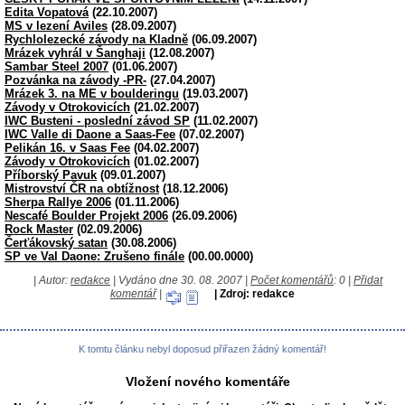
Edita Vopatová
(22.10.2007)
MS v lezení Aviles
(28.09.2007)
Rychlolezecké závody na Kladně
(06.09.2007)
Mrázek vyhrál v Šanghaji
(12.08.2007)
Sambar Steel 2007
(01.06.2007)
Pozvánka na závody -PR-
(27.04.2007)
Mrázek 3. na ME v boulderingu
(19.03.2007)
Závody v Otrokovicích
(21.02.2007)
IWC Busteni - poslední závod SP
(11.02.2007)
IWC Valle di Daone a Saas-Fee
(07.02.2007)
Pelikán 16. v Saas Fee
(04.02.2007)
Závody v Otrokovicích
(01.02.2007)
Příborský Pavuk
(09.01.2007)
Mistrovství ČR na obtížnost
(18.12.2006)
Sherpa Rallye 2006
(01.11.2006)
Nescafé Boulder Projekt 2006
(26.09.2006)
Rock Master
(02.09.2006)
Čerťákovský satan
(30.08.2006)
SP ve Val Daone: Zrušeno finále
(00.00.0000)
| Autor:
redakce
| Vydáno dne 30. 08. 2007 |
Počet komentářů
: 0 |
Přidat
komentář
|
| Zdroj: redakce
K tomtu článku nebyl doposud přiřazen žádný komentář!
Vložení nového komentáře