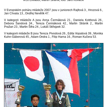
V Evropském poháru mládeže 2007 jsou v juniorech Rajfová 3., Hrozová 6.,
Jan Chvala 13., Ondřej Nevělík 47.
V kategorii mládeže A jsou Anna Čermáková 21., Daniela Kotrbová 26.,
Debora Šandová 34., Tereza Čermáková 42., Martin Stráník 2., Martin
Pražan 23., Martin Šifra 24., Lukáš Skřejpek 32.
V kategorii mládeže B jsou Tereza Pivodová 26., Edita Vopatová 39., Monika
Kuhn-Gáberová 45., Adam Ondra 1., Filip Harna 16., Roman Kučera 53.