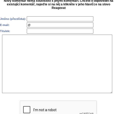
Nový komentář nemá souvislost s jinými komentáři. Chcete-li odpovědět na
existující komentář, najeďte si na něj a klikněte v jeho hlavičce na slovo
Reagovat
Jméno (přezdívka):
E-mail:
Titulek: