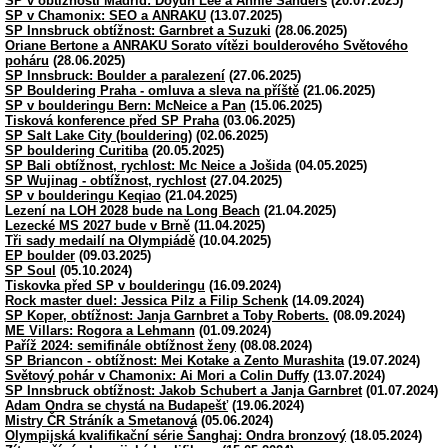
SP v obtížnosti Madrid: Doyun Lee a Annie Sanders
(20.07.2025)
SP v Chamonix: SEO a ANRAKU
(13.07.2025)
SP Innsbruck obtížnost: Garnbret a Suzuki
(28.06.2025)
Oriane Bertone a ANRAKU Sorato vítězi boulderového Světového
poháru
(28.06.2025)
SP Innsbruck: Boulder a paralezení
(27.06.2025)
SP Bouldering Praha - omluva a sleva na příště
(21.06.2025)
SP v boulderingu Bern: McNeice a Pan
(15.06.2025)
Tisková konference před SP Praha
(03.06.2025)
SP Salt Lake City (bouldering)
(02.06.2025)
SP bouldering Curitiba
(20.05.2025)
SP Bali obtížnost, rychlost: Mc Neice a Jošida
(04.05.2025)
SP Wujinag - obtížnost, rychlost
(27.04.2025)
SP v boulderingu Keqiao
(21.04.2025)
Lezení na LOH 2028 bude na Long Beach
(21.04.2025)
Lezecké MS 2027 bude v Brně
(11.04.2025)
Tři sady medailí na Olympiádě
(10.04.2025)
EP boulder
(09.03.2025)
SP Soul
(05.10.2024)
Tiskovka před SP v boulderingu
(16.09.2024)
Rock master duel: Jessica Pilz a Filip Schenk
(14.09.2024)
SP Koper, obtížnost: Janja Garnbret a Toby Roberts.
(08.09.2024)
ME Villars: Rogora a Lehmann
(01.09.2024)
Paříž 2024: semifinále obtížnost ženy
(08.08.2024)
SP Briancon - obtížnost: Mei Kotake a Zento Murashita
(19.07.2024)
Světový pohár v Chamonix: Ai Mori a Colin Duffy
(13.07.2024)
SP Innsbruck obtížnost: Jakob Schubert a Janja Garnbret
(01.07.2024)
Adam Ondra se chystá na Budapešť
(19.06.2024)
Mistry ČR Stráník a Smetanová
(05.06.2024)
Olympijská kvalifikační série Šanghaj: Ondra bronzový
(18.05.2024)