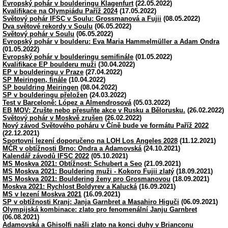
Evropský pohár v boulderingu Klagenfurt
(22.05.2022)
Kvalifikace na Olympiádu Paříž 2024
(17.05.2022)
Světový pohár IFSC v Soulu: Grossmanová a Fujii
(08.05.2022)
Dva světové rekordy v Soulu
(06.05.2022)
Světový pohár v Soulu
(06.05.2022)
Evropský pohár v boulderu: Eva Maria Hammelmüller a Adam Ondra
(01.05.2022)
Evropský pohár v boulderingu semifinále
(01.05.2022)
Kvalifikace EP boulderu muži
(30.04.2022)
EP v boulderingu v Praze
(27.04.2022)
SP Meiringen, finále
(10.04.2022)
SP bouldring Meiringen
(08.04.2022)
SP v boulderingu přeložen
(24.03.2022)
Test v Barceloně: López a Almendrosová
(05.03.2022)
EB MOV: Zrušte nebo přesuňte akce v Rusku a Bělorusku.
(26.02.2022)
Světový pohár v Moskvě zrušen
(26.02.2022)
Nový závod Světového poháru v Číně bude ve formátu Paříž 2022
(22.12.2021)
Sportovní lezení doporučeno na LOH Los Angeles 2028
(11.12.2021)
MČR v obtížnosti Brno: Ondra a Adamovská
(24.10.2021)
Kalendář závodů IFSC 2022
(05.10.2021)
MS Moskva 2021: Obtížnost: Schubert a Seo
(21.09.2021)
MS Moskva 2021: Bouldering muži - Kokoro Fujii zlatý
(18.09.2021)
MS Moskva 2021: Bouldering ženy pro Grosmanovou
(18.09.2021)
Moskva 2021: Rychlost Boldyrev a Kalucká
(16.09.2021)
MS v lezení Moskva 2021
(16.09.2021)
SP v obtížnosti Kranj: Janja Garnbret a Masahiro Higuči
(06.09.2021)
Olympijská kombinace: zlato pro fenomenální Janju Garnbret
(06.08.2021)
Adamovská a Ghisolfi našli zlato na konci duhy v Brianconu