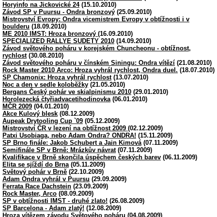
Horyinfo na Jickovické 24
(15.10.2010)
Závod SP v Puursu - Ondra bronzový
(25.09.2010)
Mistrovství Evropy: Ondra vicemistrem Evropy v obtížnosti i v
boulderu
(18.09.2010)
ME 2010 IMST: Hroza bronzový
(16.09.2010)
SPECIALIZED RALLYE SUDETY 2010
(14.09.2010)
Závod světového poháru v korejském Chuncheonu - obtížnost,
rychlost
(30.08.2010)
Závod světového poháru v čínském Siningu: Ondra vítězí
(21.08.2010)
Rock Master 2010 Arco: Hroza vyhrál rychlost, Ondra duel.
(18.07.2010)
SP Chamonix: Hroza vyhrál rychlost
(13.07.2010)
Noc a den v sedle koloběžky
(21.05.2010)
Bergans Český pohár ve skialpinismu 2010
(29.01.2010)
Horolezecká čtyřiadvacetihodinovka
(06.01.2010)
MČR 2009
(04.01.2010)
Akce Kulový blesk
(08.12.2009)
Aupeak Drytooling Cup `09
(05.12.2009)
Mistrovství ČR v lezení na obtížnost 2009
(02.12.2009)
Patxi Usobiaga, nebo Adam Ondra? ONDRA!
(15.11.2009)
SP Brno finále: Jakob Schubert a Jain Kimová
(07.11.2009)
Semifinále SP v Brně: Mrázkův návrat
(07.11.2009)
Kvalifikace v Brně skončila úspěchem českých barev
(06.11.2009)
Elita se sjíždí do Brna
(05.11.2009)
Světový pohár v Brně
(22.10.2009)
Adam Ondra vyhrál v Puursu
(29.09.2009)
Ferrata Race Dachstein
(23.09.2009)
Rock Master, Arco
(08.09.2009)
SP v obtížnosti IMST - druhé zlato!
(26.08.2009)
SP Barcelona - Adam zlatý!
(12.08.2009)
Hroza vítězem závodu Světového poháru
(04.08.2009)