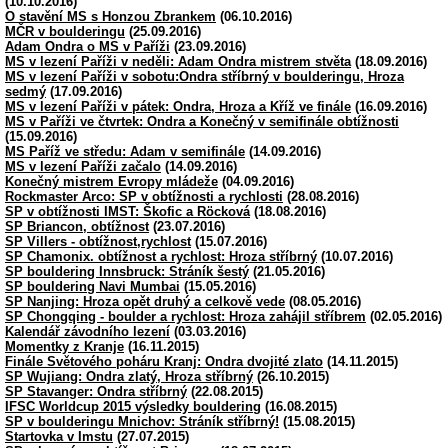
(10.10.2016)
O stavění MS s Honzou Zbrankem
(06.10.2016)
MČR v boulderingu
(25.09.2016)
Adam Ondra o MS v Paříži
(23.09.2016)
MS v lezení Paříži v neděli: Adam Ondra mistrem stvěta
(18.09.2016)
MS v lezení Paříži v sobotu:Ondra stříbrný v boulderingu, Hroza
sedmý
(17.09.2016)
MS v lezení Paříži v pátek: Ondra, Hroza a Kříž ve finále
(16.09.2016)
MS v Paříži ve čtvrtek: Ondra a Konečný v semifinále obtížnosti
(15.09.2016)
MS Paříž ve středu: Adam v semifinále
(14.09.2016)
MS v lezení Paříži začalo
(14.09.2016)
Konečný mistrem Evropy mládeže
(04.09.2016)
Rockmaster Arco: SP v obtížnosti a rychlosti
(28.08.2016)
SP v obtížnosti IMST: Škofic a Röcková
(18.08.2016)
SP Briancon, obtížnost
(23.07.2016)
SP Villers - obtížnost,rychlost
(15.07.2016)
SP Chamonix. obtížnost a rychlost: Hroza stříbrný
(10.07.2016)
SP bouldering Innsbruck: Stráník šestý
(21.05.2016)
SP bouldering Navi Mumbai
(15.05.2016)
SP Nanjing: Hroza opět druhý a celkově vede
(08.05.2016)
SP Chongqing - boulder a rychlost: Hroza zahájil stříbrem
(02.05.2016)
Kalendář závodního lezení
(03.03.2016)
Momentky z Kranje
(16.11.2015)
Finále Světového poháru Kranj: Ondra dvojité zlato
(14.11.2015)
SP Wujiang: Ondra zlatý, Hroza stříbrný
(26.10.2015)
SP Stavanger: Ondra stříbrný
(22.08.2015)
IFSC Worldcup 2015 výsledky bouldering
(16.08.2015)
SP v boulderingu Mnichov: Stráník stříbrný!
(15.08.2015)
Startovka v Imstu
(27.07.2015)