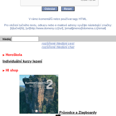
V rámci komentářů nelze používat tagy HTML.
Pro vložení tučného textu, odkazu nebo e-mailové adresy využijte následující značky:
[b]tučné[/b], [url]http://www.domeny.cz[/url], [email]jmeno@domena.cz[/email]
hledej
rozšířené hledání cest
rozšířené hledání chat
Horoškola
Individuální kurzy lezení
HI shop
Průvodce a Zlagboardy