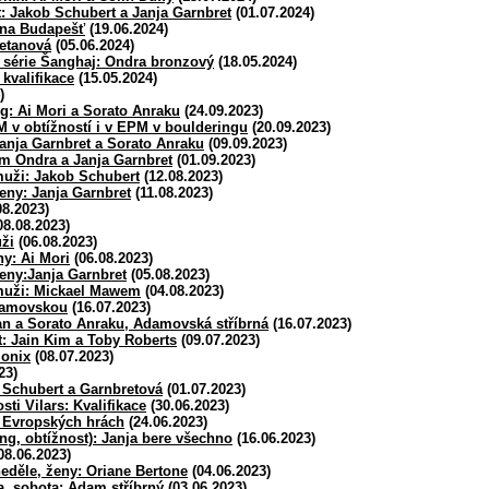
: Jakob Schubert a Janja Garnbret
(01.07.2024)
 na Budapešť
(19.06.2024)
metanová
(05.06.2024)
í série Šanghaj: Ondra bronzový
(18.05.2024)
 kvalifikace
(15.05.2024)
)
g: Ai Mori a Sorato Anraku
(24.09.2023)
M v obtížností i v EPM v boulderingu
(20.09.2023)
Janja Garnbret a Sorato Anraku
(09.09.2023)
m Ondra a Janja Garnbret
(01.09.2023)
uži: Jakob Schubert
(12.08.2023)
eny: Janja Garnbret
(11.08.2023)
08.2023)
08.08.2023)
ži
(06.08.2023)
ny: Ai Mori
(06.08.2023)
eny:Janja Garnbret
(05.08.2023)
muži: Mickael Mawem
(04.08.2023)
damovskou
(16.07.2023)
an a Sorato Anraku, Adamovská stříbrná
(16.07.2023)
: Jain Kim a Toby Roberts
(09.07.2023)
monix
(08.07.2023)
23)
: Schubert a Garnbretová
(01.07.2023)
sti Vilars: Kvalifikace
(30.06.2023)
 Evropských hrách
(24.06.2023)
ng, obtížnost): Janja bere všechno
(16.06.2023)
08.06.2023)
eděle, ženy: Oriane Bertone
(04.06.2023)
, sobota: Adam stříbrný
(03.06.2023)