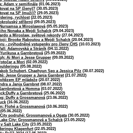
a: Adam v semifinále
(01.06.2023)
tovat na SP (ženy)?
(30.05.2023)
tovat na SP (muži)?
(29.05.2023)
ldering, rychlost
(22.05.2023)
okroluský stříbrný
(09.05.2023)
: Nursamsa a Miroslawová
(05.05.2023)
Miho Nonaka a Mejdi Schalck
(29.04.2023)
ardo a Miroslaw, světové rekordy
(27.04.2023)
oji: Brooke Raboutou a Mejdi Schalck
(20.04.2023)
eru - zvýhodněné vstupenky pro členy ČHS
(10.03.2023)
all: Adamovská a Stráník
(04.11.2022)
 Yurikusa a Garnbretová
(25.09.2022)
gh: Ai Mori a Jesse Grupper
(09.09.2022)
otočar a Mori
(02.09.2022)
oulderingu
(05.08.2022)
akob Schubert, Chaehyun Seo a Jessica Pilz
(30.07.2022)
é: Jesse Grupper a Janja Garnbret
(21.07.2022)
 vítězem EP mládeže
(20.07.2022)
dra a Janja Garnbret
(08.07.2022)
: Garnbretová a Homma
(03.07.2022)
uck:Duffy a Garnbretová
(25.06.2022)
ng: Duffy a Grossmanová
(23.06.2022)
uck
(16.06.2022)
en: Flohé a Grossmanová
(10.06.2022)
(05.06.2022)
e City podruhé: Grossmanová a Ogata
(30.05.2022)
 Lake City: Grossmanová a Schalck
(23.05.2022)
 v Salt Lake City
(23.05.2022)
eringu Klagenfurt
(22.05.2022)