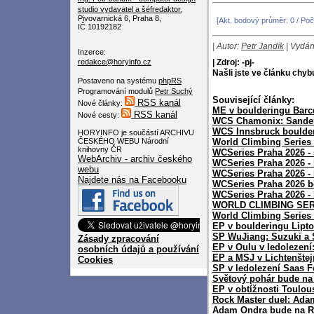
studio
vydavatel a šéfredaktor
,
Pivovarnická 6, Praha 8,
[Akt. bodový průměr: 0 / Poč
IČ 10192182
| Autor:
Petr Jandík
| Vydán
Inzerce:
redakce@horyinfo.cz
| Zdroj: -pj-
Našli jste ve článku chy
Postaveno na systému
phpRS
Programování modulů
Petr Suchý
Související články:
RSS kanál
Nové články:
ME v boulderingu Barce
RSS kanál
Nové cesty:
WCS Chamonix: Sander
WCS Innsbruck boulderi
HORYINFO je součástí ARCHIVU
ČESKÉHO WEBU Národní
World Climbing Series 
knihovny ČR
WCSeries Praha 2026 - 
WebArchiv - archiv českého
WCSeries Praha 2026 - 
webu
WCSeries Praha 2026 - 
Najdete nás na Facebooku
WCSeries Praha 2026 b
WCSeries Praha 2026 - k
WORLD CLIMBING SER
World Climbing Series
EP v boulderingu Lipt
SP WuJiang: Suzuki a
Zásady zpracování
EP v Oulu v ledolezen
osobních údajů a používání
EP a MSJ v Lichtenšte
Cookies
SP v ledolezení Saas F
Světový pohár bude na 
EP v obtížnosti Toulou
Rock Master duel: Ada
Adam Ondra bude na R