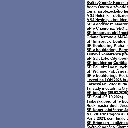
Světový pohár Koper - 
Adam Ondra o závodě 
Cena horolezeckého fes
MSJ Helsinki - obtížno
MSJ Hesinky - boulder
SP v obtížnosti Madrid
SP v Chamonix: SEO 
SP Innsbruck obtížnost
Oriane Bertone a ANRA
SP Innsbruck: Boulder 
SP Bouldering Praha - 
SP v boulderingu Bern
Tisková konference př
SP Salt Lake City (boul
SP bouldering Curitiba
SP Bali obtížnost, rych
SP Wujinag - obtížnost,
SP v boulderingu Keqi
Lezení na LOH 2028 bu
Lezecké MS 2027 bude 
Tři sady medailí na Ol
EP boulder
(09.03.2025
SP Soul
(05.10.2024)
Tiskovka před SP v bo
Rock master duel: Jessi
SP Koper, obtížnost: J
ME Villars: Rogora a 
Paříž 2024: semifinále 
SP Briancon - obtížnos
Světový pohár v Chamon