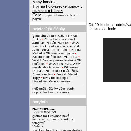
Mapy horyinfo
Tipy na horolezecké pořady v
rozhlase a televizi
Co je ...
glosář horolezeckých
pojmů
Od 19 hodin se odehrává 
nejčtenější články
dostane do finále.
V kuloáru Gouter zahynul Pavel
Žofka
•
V Karakoramu zemřel
Jaroslav "Banán" Bánský
•
WCS
Innsbruck bouldering a obtížnost:
Annie, Sorato, Neo, Janja
•
Nanga
Parbat 2026: sundávání pytlů
•
Skialpinistické toulky LVI. – Prali
•
World Climbing Series Praha 2026
obtížnost
•
WCSeries Praha 2026 -
semifinále obtížnosti
•
WCSeries
Praha 2026 - boulder finále ženy:
Annie Sanders
•
Zemřel Zdeněk
Teplý
•
ME v boulderingu
Barcelona: Milne a Bertone
nejčtenější články všech dob
nejlépe hodnocené články
horyinfo
HORYINFO.CZ
ISSN 1802-1093
grafika (c) Eva Jandíková
text a foto (c) autoři článků a
fotografií
Vydává:
Ing. Petr Jandík - computer design