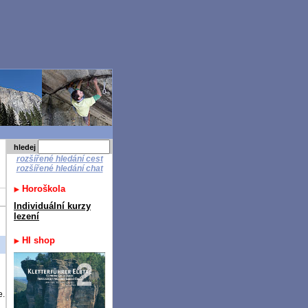
hledej
rozšířené hledání cest
rozšířené hledání chat
Horoškola
Individuální kurzy
lezení
HI shop
e.