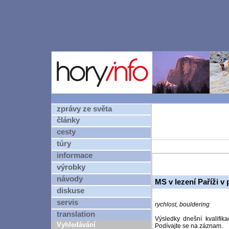
zprávy ze světa
články
cesty
túry
informace
výrobky
návody
MS v lezení Paříži v 
diskuse
servis
rychlost, bouldering
translation
Výsledky dnešní kvalifik
Vyhledávání
Podívajte se na záznam.