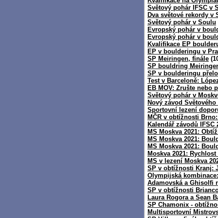
Kvalifikace na Olympiá
Světový pohár IFSC v 
Dva světové rekordy v 
Světový pohár v Soulu
Evropský pohár v boul
Evropský pohár v bould
Kvalifikace EP boulder
EP v boulderingu v Pr
SP Meiringen, finále
(10
SP bouldring Meiringe
SP v boulderingu přel
Test v Barceloně: Lóp
EB MOV: Zrušte nebo p
Světový pohár v Moskv
Nový závod Světového 
Sportovní lezení dopo
MČR v obtížnosti Brno
Kalendář závodů IFSC 
MS Moskva 2021: Obtíž
MS Moskva 2021: Boulde
MS Moskva 2021: Boul
Moskva 2021: Rychlost
MS v lezení Moskva 20
SP v obtížnosti Kranj:
Olympijská kombinace: 
Adamovská a Ghisolfi n
SP v obtížnosti Brianc
Laura Rogora a Sean Ba
SP Chamonix - obtížnos
Multisportovní Mistro