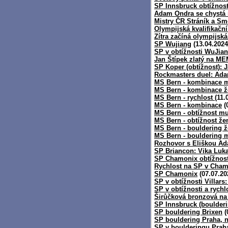
SP Innsbruck obtížnost
Adam Ondra se chystá
Mistry ČR Stráník a S
Olympijská kvalifikačn
Zítra začíná olympijská
SP Wujiang
(13.04.2024
SP v obtížnosti WuJian
Jan Štípek zlatý na ME
SP Koper (obtížnost): 
Rockmasters duel: Ada
MS Bern - kombinace m
MS Bern - kombinace ž
MS Bern - rychlost
(11.
MS Bern - kombinace
(
MS Bern - obtížnost mu
MS Bern - obtížnost že
MS Bern - bouldering ž
MS Bern - bouldering 
Rozhovor s Eliškou A
SP Briancon: Vika Luk
SP Chamonix obtížnost
Rychlost na SP v Cha
SP Chamonix
(07.07.20
SP v obtížnosti Villars
SP v obtížnosti a rychlo
Širůčková bronzová na
SP Innsbruck (boulderi
SP bouldering Brixen
(
SP bouldering Praha, n
SP v boulderingu Praha