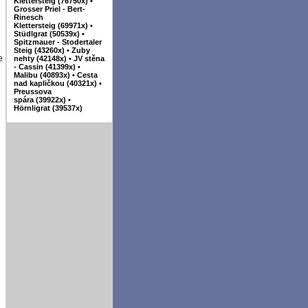
Klettersteig (76750x)
•
Grosser Priel - Bert-
Rinesch
Klettersteig (69971x)
•
Stüdlgrat (50539x)
•
Spitzmauer - Stodertaler
Steig (43260x)
•
Zuby
e
nehty (42148x)
•
JV stěna
- Cassin (41399x)
•
Malibu (40893x)
•
Cesta
nad kapličkou (40321x)
•
Preussova
spára (39922x)
•
Hörnligrat (39537x)