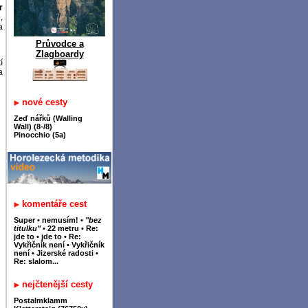
r
,
a
Průvodce a
Zlagboardy
í
a
nové cesty
Zeď nářků (Walling
Wall) (8-/8)
Pinocchio (5a)
komentáře cest
Super
•
nemusím!
•
"bez
titulku"
•
22 metru
•
Re:
jde to
•
jde to
•
Re:
Vykřičník není
•
Vykřičník
není
•
Jizerské radosti
•
Re: slalom...
nejčtenější cesty
Postalmklamm