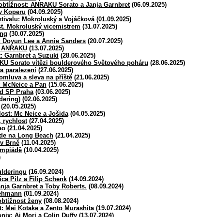
obtížnost: ANRAKU Sorato a Janja Garnbret
(06.09.2025)
v Koperu
(04.09.2025)
tivalu: Mokroluský a Vojáčková
(01.09.2025)
st. Mokroluský vicemistrem
(31.07.2025)
ing
(30.07.2025)
: Doyun Lee a Annie Sanders
(20.07.2025)
a ANRAKU
(13.07.2025)
: Garnbret a Suzuki
(28.06.2025)
KU Sorato vítězi boulderového Světového poháru
(28.06.2025)
a paralezení
(27.06.2025)
omluva a sleva na příště
(21.06.2025)
: McNeice a Pan
(15.06.2025)
ed SP Praha
(03.06.2025)
dering)
(02.06.2025)
(20.05.2025)
lost: Mc Neice a Jošida
(04.05.2025)
 rychlost
(27.04.2025)
ao
(21.04.2025)
de na Long Beach
(21.04.2025)
v Brně
(11.04.2025)
ympiádě
(10.04.2025)
)
ulderingu
(16.09.2024)
ca Pilz a Filip Schenk
(14.09.2024)
anja Garnbret a Toby Roberts.
(08.09.2024)
Lehmann
(01.09.2024)
obtížnost ženy
(08.08.2024)
t: Mei Kotake a Zento Murashita
(19.07.2024)
ix: Ai Mori a Colin Duffy
(13.07.2024)