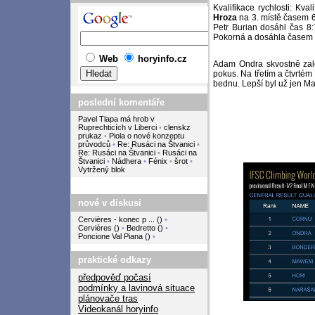
Kvalifikace rychlosti: Kva
Hroza
na 3. místě časem 
Petr Burian dosáhl čas 8:
Pokorná a dosáhla časem 14
Web
horyinfo.cz
Adam Ondra skvostně zalez
pokus. Na třetím a čtvrtém
bednu. Lepší byl už jen Ma
poslední komentáře
Pavel Tlapa má hrob v
Ruprechticích v Liberci
•
clenskz
prukaz
•
Piola o nové konzeptu
průvodců
•
Re: Rusáci na Štvanici
•
Re: Rusáci na Štvanici
•
Rusáci na
Štvanici
•
Nádhera
•
Fénix
•
šrot
•
Vytržený blok
nové v diskusi
Cervières - konec p ...
(
)
•
Cervières
(
)
•
Bedretto
(
)
•
Poncione Val Piana
(
)
•
praktické odkazy
předpověď počasí
podmínky a lavinová situace
plánovače tras
Videokanál horyinfo