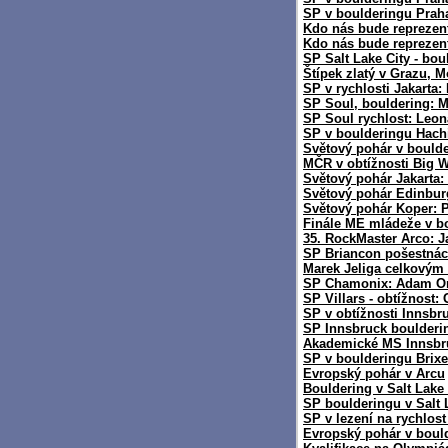
SP v boulderingu Prah
Kdo nás bude reprezen
Kdo nás bude reprezen
SP Salt Lake City - bou
Štípek zlatý v Grazu, M
SP v rychlosti Jakarta
SP Soul, bouldering: 
SP Soul rychlost: Leon
SP v boulderingu Hachi
Světový pohár v bould
MČR v obtížnosti Big W
Světový pohár Jakarta:
Světový pohár Edinbur
Světový pohár Koper: P
Finále ME mládeže v b
35. RockMaster Arco: J
SP Briancon pošestnáct
Marek Jeliga celkovým
SP Chamonix: Adam On
SP Villars - obtížnost
SP v obtížnosti Innsbr
SP Innsbruck boulderi
Akademické MS Innsbr
SP v boulderingu Brix
Evropský pohár v Arcu
Bouldering v Salt Lak
SP boulderingu v Salt
SP v lezení na rychlost
Evropský pohár v bould