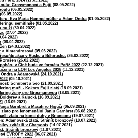
du Paříž 2024
(17.05.2022)
Soulu: Grossmanová a Fujii
(08.05.2022)
Soulu
(06.05.2022)
(06.05.2022)
deru: Eva Maria Hammelmüller a Adam Ondra
(01.05.2022)
eringu semifinále
(01.05.2022)
u muži
(30.04.2022)
aze
(27.04.2022)
.04.2022)
n
(08.04.2022)
ožen
(24.03.2022)
ez a Almendrosová
(05.03.2022)
řesuňte akce v Rusku a Bělorusku.
(26.02.2022)
ě zrušen
(26.02.2022)
poháru v Číně bude ve formátu Paříž 2022
(22.12.2021)
ručeno na LOH Los Angeles 2028
(11.12.2021)
: Ondra a Adamovská
(24.10.2021)
2022
(05.10.2021)
nost: Schubert a Seo
(21.09.2021)
ring muži - Kokoro Fujii zlatý
(18.09.2021)
dering ženy pro Grosmanovou
(18.09.2021)
 Boldyrev a Kalucká
(16.09.2021)
21
(16.09.2021)
 Janja Garnbret a Masahiro Higuči
(06.09.2021)
zlato pro fenomenální Janju Garnbret
(06.08.2021)
ašli zlato na konci duhy v Brianconu
(19.07.2021)
on: Adamovská zlatá, Stráník bronzový
(18.07.2021)
iley zvítězili v Chamonix
(14.07.2021)
t, Stráník bronzový
(11.07.2021)
vství EVROPY 2022
(06.07.2021)