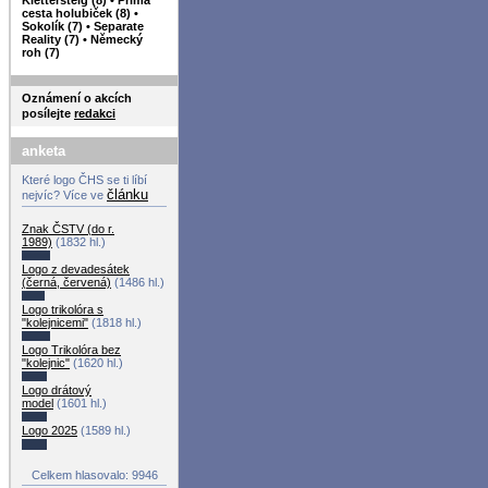
cesta holubiček (8)
•
Sokolík (7)
•
Separate
Reality (7)
•
Německý
roh (7)
Oznámení o akcích
posílejte
redakci
anketa
Které logo ČHS se ti líbí
článku
nejvíc? Více ve
Znak ČSTV (do r.
1989)
(1832 hl.)
Logo z devadesátek
(černá, červená)
(1486 hl.)
Logo trikolóra s
"kolejnicemi"
(1818 hl.)
Logo Trikolóra bez
"kolejnic"
(1620 hl.)
Logo drátový
model
(1601 hl.)
Logo 2025
(1589 hl.)
Celkem hlasovalo: 9946