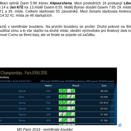
lifikaci vyhrál čsem 5:96 Iránec
Alipourshena
. Mezi posledních 16 postupují
Libo
6:14 a
Jan Kříž
na 13.místě časem 6:55. Matěj Burian dosáhl časem 7:65 29. místo
71 a 39. místo. Celkem startovalo 55 závodníků. Mezi ženami startovala Andres
:32 41. místa ze 46 startujících.
lů v semifinále boulderu. Na prvním boulderu se prošel. Druhý pokosil na třet
 udělal zónu a to vše stačilo na druhé místo, ideální východisko pro finálový útok n
nuel Cornu se třemi topy, ale ve finále se pojede od začátku.
MS Paris 2016 - semifinále boulder