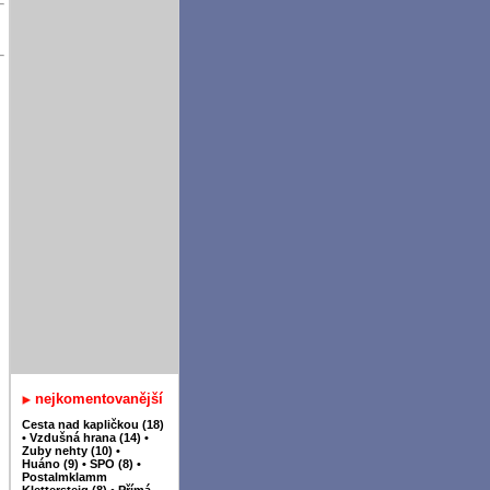
nejkomentovanější
Cesta nad kapličkou (18)
•
Vzdušná hrana (14)
•
Zuby nehty (10)
•
Huáno (9)
•
SPO (8)
•
Postalmklamm
Klettersteig (8)
•
Přímá