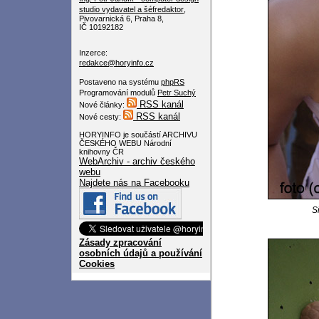
studio
vydavatel a šéfredaktor
,
Pivovarnická 6, Praha 8,
IČ 10192182
Inzerce:
redakce@horyinfo.cz
Postaveno na systému
phpRS
Programování modulů
Petr Suchý
RSS kanál
Nové články:
RSS kanál
Nové cesty:
HORYINFO je součástí ARCHIVU
ČESKÉHO WEBU Národní
knihovny ČR
WebArchiv - archiv českého
webu
Najdete nás na Facebooku
S
Zásady zpracování
osobních údajů a používání
Cookies