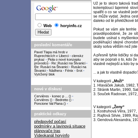
Už je to skoro taková tra
kolemjdoucí tajemné slov
spatřit o co se vlastně jed
se může vydat. Jedna cest
daleko od té překližkové b
Web
horyinfo.cz
Pokud se vám ale tenhle d
pravděpodobné, že ze sít
budete usínat s myšlenkou
podléhající stejné chorobn
poslední komentáře
skály sotva větším než jste
Pavel Tlapa má hrob v
A přesně tyhle lidičky si 
Ruprechticích v Liberci
•
clenskz
aby se poprali o to, kdo ž
prukaz
•
Piola o nové konzeptu
průvodců
•
Re: Rusáci na Štvanici
•
vlastně nejlepší a kdo by s
Re: Rusáci na Štvanici
•
Rusáci na
Štvanici
•
Nádhera
•
Fénix
•
šrot
•
... a jak to vlastně dopad
Vytržený blok
V kategorii
„Muži“
1. Hlaváček Jakub, 1982, 
nové v diskusi
2. Stránik Martin, 1990, Sal
3. Souček Radovan, 1972,
Cervières - konec p ...
(
)
•
Cervières
(
)
•
Bedretto
(
)
•
Poncione Val Piana
(
)
•
V kategorii
„Ženy“
1. Kostruhová Věra, 1977, 
praktické odkazy
2. Rajfová Silvie, 1989, Ra
3. Gendová Alexandra, 197
předpověď počasí
podmínky a lavinová situace
plánovače tras
Videokanál horyinfo