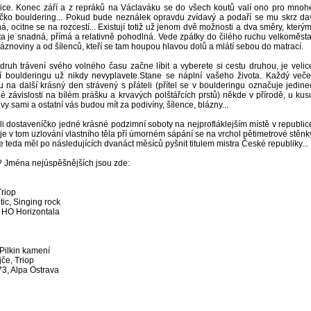
dice. Konec září a z repráků na Václaváku se do všech koutů valí ono pro mnoh
íčko bouldering... Pokud bude neználek opravdu zvídavý a podaří se mu skrz da
ná, ocitne se na rozcestí... Existují totiž už jenom dvě možnosti a dva směry, kterým
a je snadná, přímá a relativně pohodlná. Vede zpátky do čilého ruchu velkoměsta
láznoviny a od šílenců, kteří se tam houpou hlavou dolů a mlátí sebou do matrací.
ruh trávení svého volného času začne líbit a vyberete si cestu druhou, je velic
í boulderingu už nikdy nevyplavete.Stane se náplní vašeho života. Každý veče
 na další krásný den strávený s přáteli (přítel se v boulderingu označuje jedine
é závislosti na bílém prášku a krvavých polštářcích prstů) někde v přírodě, u kus
 vy sami a ostatní vás budou mít za podivíny, šílence, blázny...
dali dostaveníčko jedné krásné podzimní soboty na nejprofláklejším místě v republic
e je v tom uzlování vlastního těla pří úmorném sápání se na vrchol pětimetrové stěnk
e teda měl po následujících dvanáct měsíců pyšnit titulem mistra České republiky...
lo? Jména nejúspěšnějších jsou zde:
Triop
tic, Singing rock
 HO Horizontala
Pilkin kamení
jče, Triop
3, Alpa Ostrava