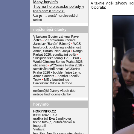
Mapy horyinfo
A takhle viděl závody Hon
Tipy na horolezecké pořady v
fotografa:
rozhlase a televizi
Co je ...
glosář horolezeckých
pojmů
nejčtenější články
V kuloáru Gouter zahynul Pavel
Žofka
•
V Karakoramu zemřel
Jaroslav "Banán" Bánský
•
WCS
Innsbruck bouldering a obtížnost:
Annie, Sorato, Neo, Janja
•
Nanga
Parbat 2026: sundávání pytlů
•
Skialpinistické toulky LVI. – Prali
•
World Climbing Series Praha 2026
obtížnost
•
WCSeries Praha 2026 -
semifinále obtížnosti
•
WCSeries
Praha 2026 - boulder finále ženy:
Annie Sanders
•
Zemřel Zdeněk
Teplý
•
ME v boulderingu
Barcelona: Milne a Bertone
nejčtenější články všech dob
nejlépe hodnocené články
horyinfo
HORYINFO.CZ
ISSN 1802-1093
grafika (c) Eva Jandíková
text a foto (c) autoři článků a
fotografií
Vydává:
Ing. Petr Jandík - computer design