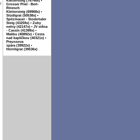
Klettersteig (76748x)
•
i
Grosser Priel - Bert-
Rinesch
Klettersteig (69968x)
•
Stüdlgrat (50538x)
•
Spitzmauer - Stodertaler
Steig (43259x)
•
Zuby
nehty (42147x)
•
JV stěna
- Cassin (41399x)
•
Malibu (40892x)
•
Cesta
nad kapličkou (40321x)
•
Preussova
spára (39922x)
•
Hörnligrat (39536x)