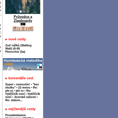
é
v
i
,
Průvodce a
Zlagboardy
e
r
c
u
nové cesty
Zeď nářků (Walling
e
Wall) (8-/8)
y
Pinocchio (5a)
komentáře cest
Super
•
nemusím!
•
"bez
titulku"
•
22 metru
•
Re:
jde to
•
jde to
•
Re:
Vykřičník není
•
Vykřičník
není
•
Jizerské radosti
•
Re: slalom...
nejčtenější cesty
Postalmklamm