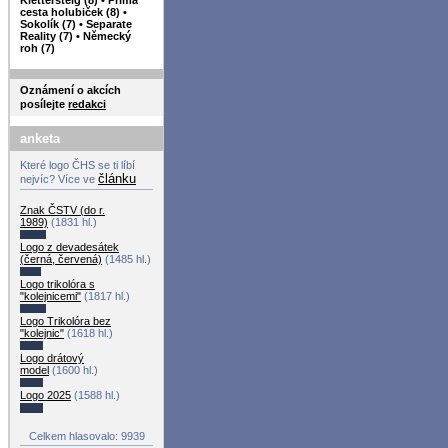
cesta holubiček (8)
•
Sokolík (7)
•
Separate
Reality (7)
•
Německý
roh (7)
Oznámení o akcích
posílejte
redakci
anketa
Které logo ČHS se ti líbí
článku
nejvíc? Více ve
Znak ČSTV (do r.
1989)
(1831 hl.)
Logo z devadesátek
(černá, červená)
(1485 hl.)
Logo trikolóra s
"kolejnicemi"
(1817 hl.)
Logo Trikolóra bez
"kolejnic"
(1618 hl.)
Logo drátový
model
(1600 hl.)
Logo 2025
(1588 hl.)
Celkem hlasovalo: 9939