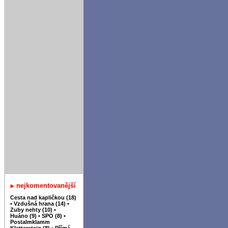
nejkomentovanější
Cesta nad kapličkou (18)
•
Vzdušná hrana (14)
•
Zuby nehty (10)
•
Huáno (9)
•
SPO (8)
•
Postalmklamm
Klettersteig (8)
•
Přímá