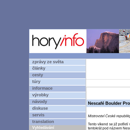
zprávy ze světa
články
cesty
túry
informace
výrobky
návody
Nescafé Boulder Pro
diskuse
servis
Mistrovství České republik
translation
Tento víkend se již potřet
Vyhledávání
tentokrát pod názvem Nesc