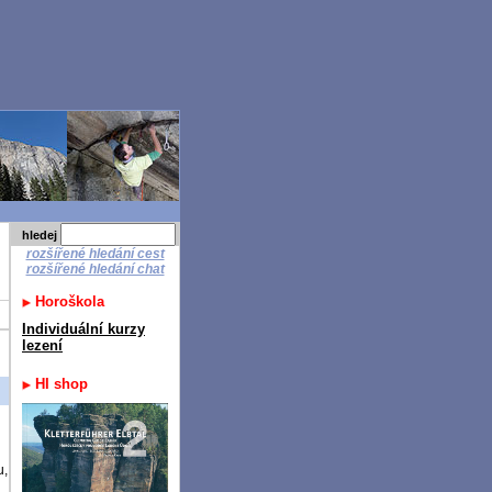
hledej
rozšířené hledání cest
rozšířené hledání chat
Horoškola
Individuální kurzy
lezení
HI shop
u,