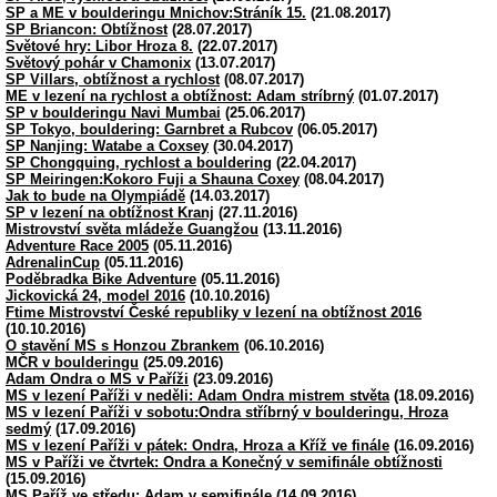
SP a ME v boulderingu Mnichov:Stráník 15.
(21.08.2017)
SP Briancon: Obtížnost
(28.07.2017)
Světové hry: Libor Hroza 8.
(22.07.2017)
Světový pohár v Chamonix
(13.07.2017)
SP Villars, obtížnost a rychlost
(08.07.2017)
ME v lezení na rychlost a obtížnost: Adam stríbrný
(01.07.2017)
SP v boulderingu Navi Mumbai
(25.06.2017)
SP Tokyo, bouldering: Garnbret a Rubcov
(06.05.2017)
SP Nanjing: Watabe a Coxsey
(30.04.2017)
SP Chongquing, rychlost a bouldering
(22.04.2017)
SP Meiringen:Kokoro Fuji a Shauna Coxey
(08.04.2017)
Jak to bude na Olympiádě
(14.03.2017)
SP v lezení na obtížnost Kranj
(27.11.2016)
Mistrovství světa mládeže Guangžou
(13.11.2016)
Adventure Race 2005
(05.11.2016)
AdrenalinCup
(05.11.2016)
Poděbradka Bike Adventure
(05.11.2016)
Jickovická 24, model 2016
(10.10.2016)
Ftime Mistrovství České republiky v lezení na obtížnost 2016
(10.10.2016)
O stavění MS s Honzou Zbrankem
(06.10.2016)
MČR v boulderingu
(25.09.2016)
Adam Ondra o MS v Paříži
(23.09.2016)
MS v lezení Paříži v neděli: Adam Ondra mistrem stvěta
(18.09.2016)
MS v lezení Paříži v sobotu:Ondra stříbrný v boulderingu, Hroza
sedmý
(17.09.2016)
MS v lezení Paříži v pátek: Ondra, Hroza a Kříž ve finále
(16.09.2016)
MS v Paříži ve čtvrtek: Ondra a Konečný v semifinále obtížnosti
(15.09.2016)
MS Paříž ve středu: Adam v semifinále
(14.09.2016)