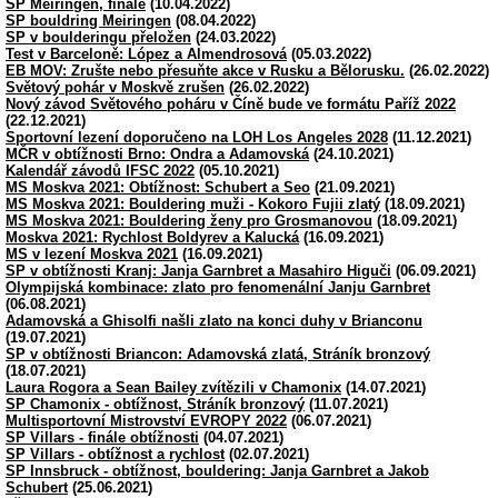
SP Meiringen, finále
(10.04.2022)
SP bouldring Meiringen
(08.04.2022)
SP v boulderingu přeložen
(24.03.2022)
Test v Barceloně: López a Almendrosová
(05.03.2022)
EB MOV: Zrušte nebo přesuňte akce v Rusku a Bělorusku.
(26.02.2022)
Světový pohár v Moskvě zrušen
(26.02.2022)
Nový závod Světového poháru v Číně bude ve formátu Paříž 2022
(22.12.2021)
Sportovní lezení doporučeno na LOH Los Angeles 2028
(11.12.2021)
MČR v obtížnosti Brno: Ondra a Adamovská
(24.10.2021)
Kalendář závodů IFSC 2022
(05.10.2021)
MS Moskva 2021: Obtížnost: Schubert a Seo
(21.09.2021)
MS Moskva 2021: Bouldering muži - Kokoro Fujii zlatý
(18.09.2021)
MS Moskva 2021: Bouldering ženy pro Grosmanovou
(18.09.2021)
Moskva 2021: Rychlost Boldyrev a Kalucká
(16.09.2021)
MS v lezení Moskva 2021
(16.09.2021)
SP v obtížnosti Kranj: Janja Garnbret a Masahiro Higuči
(06.09.2021)
Olympijská kombinace: zlato pro fenomenální Janju Garnbret
(06.08.2021)
Adamovská a Ghisolfi našli zlato na konci duhy v Brianconu
(19.07.2021)
SP v obtížnosti Briancon: Adamovská zlatá, Stráník bronzový
(18.07.2021)
Laura Rogora a Sean Bailey zvítězili v Chamonix
(14.07.2021)
SP Chamonix - obtížnost, Stráník bronzový
(11.07.2021)
Multisportovní Mistrovství EVROPY 2022
(06.07.2021)
SP Villars - finále obtížnosti
(04.07.2021)
SP Villars - obtížnost a rychlost
(02.07.2021)
SP Innsbruck - obtížnost, bouldering: Janja Garnbret a Jakob
Schubert
(25.06.2021)