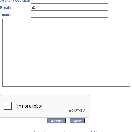
Jméno (přezdívka):
E-mail:
Titulek: