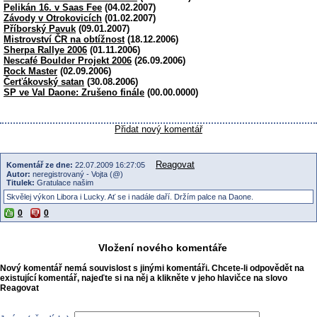
Pelikán 16. v Saas Fee
(04.02.2007)
Závody v Otrokovicích
(01.02.2007)
Příborský Pavuk
(09.01.2007)
Mistrovství ČR na obtížnost
(18.12.2006)
Sherpa Rallye 2006
(01.11.2006)
Nescafé Boulder Projekt 2006
(26.09.2006)
Rock Master
(02.09.2006)
Čerťákovský satan
(30.08.2006)
SP ve Val Daone: Zrušeno finále
(00.00.0000)
Přidat nový komentář
Reagovat
Komentář ze dne:
22.07.2009 16:27:05
Autor:
neregistrovaný - Vojta (@)
Titulek:
Gratulace našim
Skvělej výkon Libora i Lucky. Ať se i nadále daří. Držím palce na Daone.
0
0
Vložení nového komentáře
Nový komentář nemá souvislost s jinými komentáři. Chcete-li odpovědět na
existující komentář, najeďte si na něj a klikněte v jeho hlavičce na slovo
Reagovat