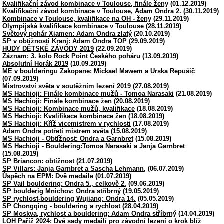
Kvalifikační závod kombinace v Toulouse, finále ženy
(01.12.2019)
Kvalifikační závod kombinace v Toulouse, Adam Ondra 2.
(30.11.2019)
Kombinace v Toulouse, kvalifikace na OH - ženy
(29.11.2019)
Olympijská kvalifikace kombinace v Toulouse
(28.11.2019)
Světový pohár Xiamen: Adam Ondra zlatý
(20.10.2019)
SP v obtížnosti Kranj: Adam Ondra TOP
(29.09.2019)
HUDY DĚTSKÉ ZÁVODY 2019
(22.09.2019)
Záznam: 3. kolo Rock Point Českého poháru
(13.09.2019)
Absolutní Horák 2019
(10.09.2019)
ME v boulderingu Zakopane: Mickael Mawem a Urska Repušič
(07.09.2019)
Mistrovství světa v soutěžním lezení 2019
(27.08.2019)
MS Hachioji: Finále kombinace mužů - Tomoa Narasaki
(21.08.2019)
MS Hachioji: Finále kombinace žen
(20.08.2019)
MS Hachioji: Kombinace mužů, kvalifikace
(18.08.2019)
MS Hachioji: Kvalifikace kombinace žen
(18.08.2019)
MS Hachioji: Kříž vicemistrem v rychlosti
(17.08.2019)
Adam Ondra potřetí mistrem světa
(15.08.2019)
MS Hachioji - Obtížnost: Ondra a Garnbret
(15.08.2019)
MS Hachioji - Bouldering:Tomoa Narasaki a Janja Garnbret
(15.08.2019)
SP Briancon: obtížnost
(21.07.2019)
SP Villars: Janja Garnbret a Sascha Lehmann,
(06.07.2019)
Úspěch na EPM: Dvě medaile
(01.07.2019)
SP Vail bouldering: Ondra 5., celkově 2.
(09.06.2019)
SP boulderig Mnichov: Ondra stříbrný
(19.05.2019)
SP rychlost-bouldering Wujiang: Ondra 14.
(05.05.2019)
SP Chongqing - bouldering a rychlost
(28.04.2019)
SP Moskva, rychlost a bouldering: Adam Ondra stříbrný
(14.04.2019)
LOH Paříž 2024: Dvě sady medailí pro závodní lezení o krok blíž