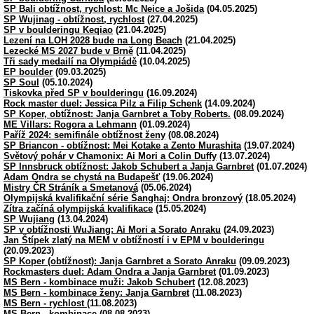
SP Bali obtížnost, rychlost: Mc Neice a Jošida
(04.05.2025)
SP Wujinag - obtížnost, rychlost
(27.04.2025)
SP v boulderingu Keqiao
(21.04.2025)
Lezení na LOH 2028 bude na Long Beach
(21.04.2025)
Lezecké MS 2027 bude v Brně
(11.04.2025)
Tři sady medailí na Olympiádě
(10.04.2025)
EP boulder
(09.03.2025)
SP Soul
(05.10.2024)
Tiskovka před SP v boulderingu
(16.09.2024)
Rock master duel: Jessica Pilz a Filip Schenk
(14.09.2024)
SP Koper, obtížnost: Janja Garnbret a Toby Roberts.
(08.09.2024)
ME Villars: Rogora a Lehmann
(01.09.2024)
Paříž 2024: semifinále obtížnost ženy
(08.08.2024)
SP Briancon - obtížnost: Mei Kotake a Zento Murashita
(19.07.2024)
Světový pohár v Chamonix: Ai Mori a Colin Duffy
(13.07.2024)
SP Innsbruck obtížnost: Jakob Schubert a Janja Garnbret
(01.07.2024)
Adam Ondra se chystá na Budapešť
(19.06.2024)
Mistry ČR Stráník a Smetanová
(05.06.2024)
Olympijská kvalifikační série Šanghaj: Ondra bronzový
(18.05.2024)
Zítra začíná olympijská kvalifikace
(15.05.2024)
SP Wujiang
(13.04.2024)
SP v obtížnosti WuJiang: Ai Mori a Sorato Anraku
(24.09.2023)
Jan Štípek zlatý na MEM v obtížností i v EPM v boulderingu
(20.09.2023)
SP Koper (obtížnost): Janja Garnbret a Sorato Anraku
(09.09.2023)
Rockmasters duel: Adam Ondra a Janja Garnbret
(01.09.2023)
MS Bern - kombinace muži: Jakob Schubert
(12.08.2023)
MS Bern - kombinace ženy: Janja Garnbret
(11.08.2023)
MS Bern - rychlost
(11.08.2023)
MS Bern - kombinace
(08.08.2023)