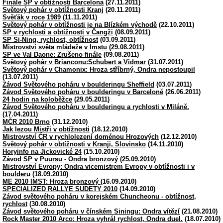
Finále SP v obtížnosti Barcelona
(27.11.2011)
Světový pohár v obtížnosti Kranj
(20.11.2011)
Svěťák v roce 1989
(11.11.2011)
Světový pohár v obtížnosti je na Blízkém východě
(22.10.2011)
SP v rychlosti a obtížnosti v Čangži
(08.09.2011)
SP Si-Ning, rychlost, obtížnost
(03.09.2011)
Mistrovství světa mládeže v Imstu
(29.08.2011)
SP ve Val Daone: Zrušeno finále
(09.08.2011)
Světový pohár v Brianconu:Schubert a Vidmar
(31.07.2011)
Světový pohár v Chamonix: Hroza stříbrný, Ondra nepostoupil
(13.07.2011)
Závod Světového poháru v boulderingu Sheffield
(03.07.2011)
Závod Světového poháru v boulderingu v Barceloně
(26.06.2011)
24 hodin na koloběžce
(29.05.2011)
Závod Světového poháru v boulderingu a rychlosti v Miláně.
(17.04.2011)
MČR 2010 Brno
(31.12.2010)
Jak lezou Mistři v obtížnosti
(18.12.2010)
Mistrovství ČR v rychlolezení doménou Hrozových
(12.12.2010)
Světový pohár v obtížnosti v Kranji, Slovinsko
(14.11.2010)
Horyinfo na Jickovické 24
(15.10.2010)
Závod SP v Puursu - Ondra bronzový
(25.09.2010)
Mistrovství Evropy: Ondra vicemistrem Evropy v obtížnosti i v
boulderu
(18.09.2010)
ME 2010 IMST: Hroza bronzový
(16.09.2010)
SPECIALIZED RALLYE SUDETY 2010
(14.09.2010)
Závod světového poháru v korejském Chuncheonu - obtížnost,
rychlost
(30.08.2010)
Závod světového poháru v čínském Siningu: Ondra vítězí
(21.08.2010)
Rock Master 2010 Arco: Hroza vyhrál rychlost, Ondra duel.
(18.07.2010)