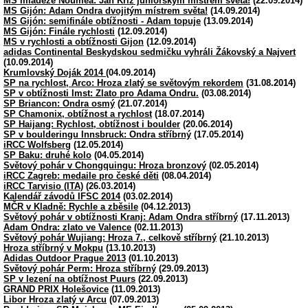
MS mládeže Noumea: Jan Kříž juniorským mistrem světa!
(22.09.2014)
MS Gijón: Adam Ondra dvojitým místrem světa!
(14.09.2014)
MS Gijón: semifinále obtížnosti - Adam topuje
(13.09.2014)
MS Gijón: Finále rychlosti
(12.09.2014)
MS v rychlosti a obtížnosti Gijon
(12.09.2014)
adidas Continental Beskydskou sedmičku vyhráli Žákovský a Najvert
(10.09.2014)
Krumlovský Doják 2014
(04.09.2014)
SP na rychlost, Arco: Hroza zlatý se světovým rekordem
(31.08.2014)
SP v obtížnosti Imst: Zlato pro Adama Ondru.
(03.08.2014)
SP Briancon: Ondra osmý
(21.07.2014)
SP Chamonix, obtížnost a rychlost
(18.07.2014)
SP Haijang: Rychlost, obtížnost i boulder
(20.06.2014)
SP v boulderingu Innsbruck: Ondra stříbrný
(17.05.2014)
iRCC Wolfsberg
(12.05.2014)
SP Baku: druhé kolo
(04.05.2014)
Světový pohár v Chongquingu: Hroza bronzový
(02.05.2014)
iRCC Zagreb: medaile pro české děti
(08.04.2014)
iRCC Tarvisio (ITA)
(26.03.2014)
Kalendář závodů IFSC 2014
(03.02.2014)
MČR v Kladně: Rychle a zběsile
(04.12.2013)
Světový pohár v obtížnosti Kranj: Adam Ondra stříbrný
(17.11.2013)
Adam Ondra: zlato ve Valence
(02.11.2013)
Světový pohár Wujiang: Hroza 7., celkově stříbrný
(21.10.2013)
Hroza stříbrný v Mokpu
(13.10.2013)
Adidas Outdoor Prague 2013
(01.10.2013)
Světový pohár Perm: Hroza stříbrný
(29.09.2013)
SP v lezení na obtížnost Puurs
(22.09.2013)
GRAND PRIX Holešovice
(11.09.2013)
Libor Hroza zlatý v Arcu
(07.09.2013)