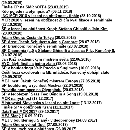
(29.03.2019)
Finále ČP na SMíchOFFě
(23.03.2019)
Kdo pojede na olympiádu?
(06.11.2018)
ING MČR 2018 v lezení na obtížnost - finále
(28.10.2018)
MČR 2018 v lezení na obtížnost Zličín kvalifikace a semifinále
(27.10.2018)
SP v lezení na obtížnost Kranj: Stefano Ghisolfi a Jain Kim
(29.09.2018)
Adam Ondra: Cesta do Tokya
(30.08.2018)
SP Arco: Jacob Schubert a Janja Garnbret
(28.07.2018)
SP Briancon: Konečný v semifináíle
(20.07.2018)
SP Chamonix (L,S): Stefano Ghisolfi a Jessica Pilz, Konečný 9.
(14.07.2018)
Jan Kříž akademickým mistrem světa
(22.06.2018)
EYC: čtyři finále a jedno zlato
(18.06.2018)
SP v boulderingu Vail: Puccio a Sugimoto
(10.06.2018)
Čeští lezci excelovali na ME mládeže, Konečný obhájil zlato
(29.05.2018)
MEJ Imst: Jakub Konečný mistrem Evropy
(27.05.2018)
SP bouldering a rychlost Moskva
(22.04.2018)
Pravidla nominace na Olympiádu
(20.03.2018)
SP v ledolezení Saas Fee: Děngin a Song
(19.01.2018)
MČR na rychlost
(17.12.2017)
Mistrovství Slovenska v lezení na obtížnost
(13.12.2017)
Finále SP v obtížnosti Kranj
(11.11.2017)
DataTrust MČR 2017
(29.10.2017)
MEJ Slaný
(16.09.2017)
MEJ v boulderingu Slaný - videopřenosy
(14.09.2017)
Adam Ondra vyhrál Duel
(27.08.2017)
SP Arco, rychlost a obtížnost
(26.08.2017)