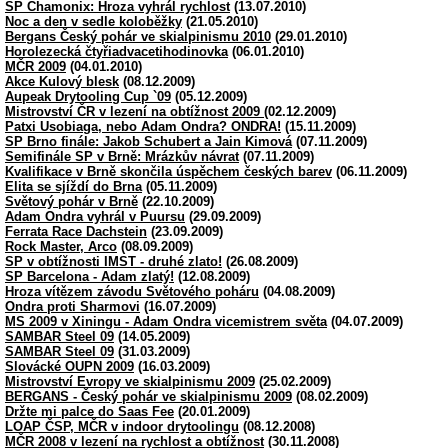
SP Chamonix: Hroza vyhrál rychlost
(13.07.2010)
Noc a den v sedle koloběžky
(21.05.2010)
Bergans Český pohár ve skialpinismu 2010
(29.01.2010)
Horolezecká čtyřiadvacetihodinovka
(06.01.2010)
MČR 2009
(04.01.2010)
Akce Kulový blesk
(08.12.2009)
Aupeak Drytooling Cup `09
(05.12.2009)
Mistrovství ČR v lezení na obtížnost 2009
(02.12.2009)
Patxi Usobiaga, nebo Adam Ondra? ONDRA!
(15.11.2009)
SP Brno finále: Jakob Schubert a Jain Kimová
(07.11.2009)
Semifinále SP v Brně: Mrázkův návrat
(07.11.2009)
Kvalifikace v Brně skončila úspěchem českých barev
(06.11.2009)
Elita se sjíždí do Brna
(05.11.2009)
Světový pohár v Brně
(22.10.2009)
Adam Ondra vyhrál v Puursu
(29.09.2009)
Ferrata Race Dachstein
(23.09.2009)
Rock Master, Arco
(08.09.2009)
SP v obtížnosti IMST - druhé zlato!
(26.08.2009)
SP Barcelona - Adam zlatý!
(12.08.2009)
Hroza vítězem závodu Světového poháru
(04.08.2009)
Ondra proti Sharmovi
(16.07.2009)
MS 2009 v Xiningu - Adam Ondra vicemistrem světa
(04.07.2009)
SAMBAR Steel 09
(14.05.2009)
SAMBAR Steel 09
(31.03.2009)
Slovácké OUPN 2009
(16.03.2009)
Mistrovství Evropy ve skialpinismu 2009
(25.02.2009)
BERGANS - Český pohár ve skialpinismu 2009
(08.02.2009)
Držte mi palce do Saas Fee
(20.01.2009)
LOAP ČSP, MČR v indoor drytoolingu
(08.12.2008)
MČR 2008 v lezení na rychlost a obtížnost
(30.11.2008)