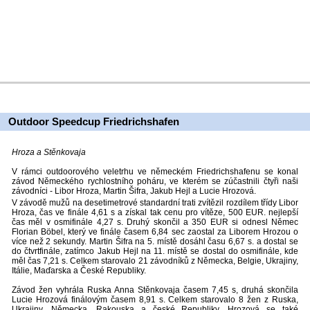
Outdoor Speedcup Friedrichshafen
Hroza a Stěnkovaja
V rámci outdoorového veletrhu ve německém Friedrichshafenu se konal
závod Německého rychlostního poháru, ve kterém se zúčastnili čtyři naši
závodníci - Libor Hroza, Martin Šifra, Jakub Hejl a Lucie Hrozová.
V závodě mužů na desetimetrové standardní trati zvítězil rozdílem třídy Libor
Hroza, čas ve finále 4,61 s a získal tak cenu pro vítěze, 500 EUR. nejlepší
čas měl v osmifinále 4,27 s. Druhý skončil a 350 EUR si odnesl Němec
Florian Böbel, který ve finále časem 6,84 sec zaostal za Liborem Hrozou o
více než 2 sekundy. Martin Šifra na 5. místě dosáhl času 6,67 s. a dostal se
do čtvrtfinále, zatímco Jakub Hejl na 11. místě se dostal do osmifinále, kde
měl čas 7,21 s. Celkem starovalo 21 závodníků z Německa, Belgie, Ukrajiny,
Itálie, Maďarska a České Republiky.
Závod žen vyhrála Ruska Anna Stěnkovaja časem 7,45 s, druhá skončila
Lucie Hrozová finálovým časem 8,91 s. Celkem starovalo 8 žen z Ruska,
Ukrajiny, Německa, Rakouska a české Republiky. Hrozová se také