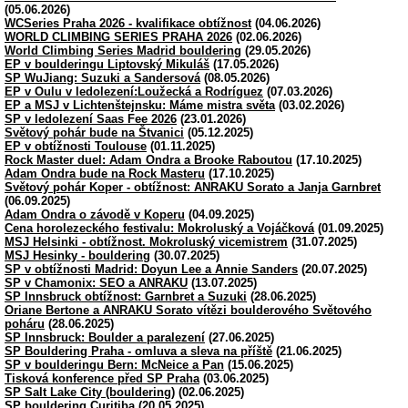
(05.06.2026)
WCSeries Praha 2026 - kvalifikace obtížnost
(04.06.2026)
WORLD CLIMBING SERIES PRAHA 2026
(02.06.2026)
World Climbing Series Madrid bouldering
(29.05.2026)
EP v boulderingu Liptovský Mikuláš
(17.05.2026)
SP WuJiang: Suzuki a Sandersová
(08.05.2026)
EP v Oulu v ledolezení:Loužecká a Rodríguez
(07.03.2026)
EP a MSJ v Lichtenštejnsku: Máme mistra světa
(03.02.2026)
SP v ledolezení Saas Fee 2026
(23.01.2026)
Světový pohár bude na Štvanici
(05.12.2025)
EP v obtížnosti Toulouse
(01.11.2025)
Rock Master duel: Adam Ondra a Brooke Raboutou
(17.10.2025)
Adam Ondra bude na Rock Masteru
(17.10.2025)
Světový pohár Koper - obtížnost: ANRAKU Sorato a Janja Garnbret
(06.09.2025)
Adam Ondra o závodě v Koperu
(04.09.2025)
Cena horolezeckého festivalu: Mokroluský a Vojáčková
(01.09.2025)
MSJ Helsinki - obtížnost. Mokroluský vicemistrem
(31.07.2025)
MSJ Hesinky - bouldering
(30.07.2025)
SP v obtížnosti Madrid: Doyun Lee a Annie Sanders
(20.07.2025)
SP v Chamonix: SEO a ANRAKU
(13.07.2025)
SP Innsbruck obtížnost: Garnbret a Suzuki
(28.06.2025)
Oriane Bertone a ANRAKU Sorato vítězi boulderového Světového
poháru
(28.06.2025)
SP Innsbruck: Boulder a paralezení
(27.06.2025)
SP Bouldering Praha - omluva a sleva na příště
(21.06.2025)
SP v boulderingu Bern: McNeice a Pan
(15.06.2025)
Tisková konference před SP Praha
(03.06.2025)
SP Salt Lake City (bouldering)
(02.06.2025)
SP bouldering Curitiba
(20.05.2025)