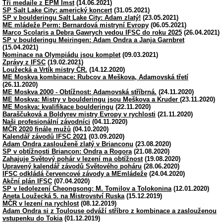
Tři medaile z EPM Imst
(14.06.2021)
SP Salt Lake City: americký koncert
(31.05.2021)
SP v boulderingu Salt Lake City: Adam zlatý!
(23.05.2021)
ME mládeže Perm: Bernardová mistryní Evropy
(06.05.2021)
Marco Scolaris a Debra Gawrych vedou IFSC do roku 2025
(26.04.2021)
SP v boulderingu Meiringen: Adam Ondra a Janja Garnbret
(15.04.2021)
Nominace na Olympiádu jsou komplet
(09.03.2021)
Zprávy z IFSC
(19.02.2021)
Loužecká a Vrtík mistry ČR.
(14.12.2020)
ME Moskva kombinace: Rubcov a Meškova, Adamovská třetí
(26.11.2020)
ME Moskva 2000 - Obtížnost: Adamovská stříbrná.
(24.11.2020)
ME Moskva: Mistry v boulderingu jsou Meškova a Kruder
(23.11.2020)
ME Moskva: kvalifikace boulderingu
(22.11.2020)
Baraščuková a Boldyrev mistry Evropy v rychlosti
(21.11.2020)
Naši profesionální závodníci
(04.11.2020)
MČR 2020 finále mužů
(04.10.2020)
Kalendář závodů IFSC 2021
(03.09.2020)
Adam Ondra zaslouženě zlatý v Brianconu
(23.08.2020)
SP v obtížnosti Briancon: Ondra a Rogora
(21.08.2020)
Zahajuje Světový pohár v lezení ma obtížnost
(19.08.2020)
Upravený kalendář závodů Světového poháru
(28.06.2020)
IFSC odkládá červencové závody a MEmládeže
(24.04.2020)
Akční plán IFSC
(07.04.2020)
SP v ledolezení Cheongsong: M. Tomilov a Tolokonina
(12.01.2020)
Aneta Loužecká 5. na Mistrovství Ruska
(15.12.2019)
MČR v lezení na rychlost
(08.12.2019)
Adam Ondra si z Toulouse odváží stříbro z kombinace a zaslouženou
vstupenku do Tokia
(01.12.2019)