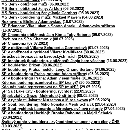
MS Bern - obtížnost muži
(06.08.2023)
MS Bern - obtížnost ženy: Ai Mori
(06.08.2023)
MS Bern - bouldering ženy:Janja Garnbret
(05.08.2023)
MS Bern - bouldering muži: Mickael Mawem
(04.08.2023)
Rozhovor s Eliškou Adamovskou
(16.07.2023)
SP Briancon: Vika Lukan a Sorato Anraku, Adamovská stříbrná
(16.07.2023)
SP Chamonix obtížnost: Jain Kim a Toby Roberts
(09.07.2023)
Rychlost na SP v Chamonix
(08.07.2023)
SP Chamonix
(07.07.2023)
SP v obtížnosti Villars: Schubert a Garnbretová
(01.07.2023)
SP v obtížnosti a rychlosti Vilars: Kvalifikace
(30.06.2023)
Širůčková bronzová na Evropských hrách
(24.06.2023)
SP Innsbruck (bouldering, obtížnost): Janja bere všechno
(16.06.2023)
SP bouldering Brixen
(08.06.2023)
SP bouldering Praha, neděle, ženy: Oriane Bertone
(04.06.2023)
SP v boulderingu Praha, sobota: Adam stříbrný
(03.06.2023)
SP v boulderingu Praha: Adam v semifinále
(01.06.2023)
Kdo nás bude reprezentovat na SP (ženy)?
(30.05.2023)
Kdo nás bude reprezentovat na SP (muži)?
(29.05.2023)
SP Salt Lake City - bouldering, rychlost
(22.05.2023)
Štípek zlatý v Grazu, Mokroluský stříbrný
(09.05.2023)
SP v rychlosti Jakarta: Nursamsa a Miroslawová
(05.05.2023)
SP Soul, bouldering: Miho Nonaka a Mejdi Schalck
(29.04.2023)
SP Soul rychlost: Leonardo a Miroslaw, světové rekordy
(27.04.2023)
SP v boulderingu Hachioji: Brooke Raboutou a Mejdi Schalck
(20.04.2023)
Světový pohár v boulderu - zvýhodněné vstupenky pro členy ČHS
(10.03.2023)