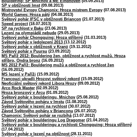
Bouldering: SP Mnichov a ME Eindhoven
(05.09.2013)
SP v obtížnosti Imst
(09.08.2013)
Mistrovství Evropy Chamonix: Hroza mistrem Evropy
(07.08.2013)
World Games: Hroza pátý
(04.08.2013)
Světový pohár IFSC v obtížnosti Briançon
(21.07.2013)
Speed project
(18.07.2013)
SP na rychlost v Baku
(23.06.2013)
Lezení na olympiádě nebude
(29.05.2013)
Světový pohár Chongquing: Hroza stříbrný
(31.03.2013)
Světový pohár v ledolezení 2013
(13.12.2012)
Světový pohár v obtížnosti v Kranji
(19.11.2012)
Světový pohár v Puursu
(23.09.2012)
MS Paříž 2012: Bouldering žen, obtížnost a rychlost mužů. Hroza
stříbro, Ondra bronz
(16.09.2012)
MS 2012 Paříž: Bouldering mužů a obtížnost a rychlost žen
(16.09.2012)
MS lezení v Paříži
(15.09.2012)
Francouzi ukradli Hrozovi světový rekord
(15.09.2012)
Neoficiální světový rekord Libora Hrozy
(09.09.2012)
Arco Rock Master
(02.09.2012)
Hroza bronzový v Arcu
(01.09.2012)
Světový pohár v boulderingu, Mnichov
(25.08.2012)
Závod Světového poháru v Imstu
(11.08.2012)
Světový pohár v lezení na rychlost
(30.07.2012)
Závod Světového poháru v Brianconu
(26.07.2012)
Chamonix: Světový pohár se rozbíhá
(13.07.2012)
Světový pohár v boulderingu Log Dragomer
(21.04.2012)
Světový pohár v boulderingu a rychlosti Chongquing: Hroza stříbrný
(17.04.2012)
Světový pohár v lezení na obtížnost
(28.11.2011)