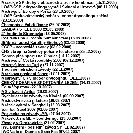
Mrázek v SP druhý v obtížnosti a třetí v kombinaci
(16.11.2008)
LOAP-ČSP v drytoolingu vyhráli Švingál a Hrozová
(08.11.2008)
Mistrovství Evropy v Paříži
(28.10.2008)
LOAP Česko-slovenský pohár v indoor drytoolingu začíná!
(23.10.2008)
Chamonix a Val di Daone
(25.07.2008)
SAMBAR STEEL 2008
(28.05.2008)
24 hodin le Stromovka
(16.05.2008)
Pozvánka na 2. ročník Sambar Steel
(13.05.2008)
Stříbrná radost Karolíny Grohové
(03.03.2008)
CCCP - neobvyklé závody
(02.02.2008)
ČHS zbrojí na Světový pohár v ledolezení
(26.12.2007)
Sobota plná sportu na Cibulce
(14.12.2007)
Mistrovství České republiky 2007
(06.12.2007)
Hrozová leze za Turky
(27.11.2007)
Tradičně netradiční závody
(22.11.2007)
Mrázkova poslední šance
(17.11.2007)
Mistrovství ČR v indoor drytoolingu
(14.11.2007)
ČESKÝ POHÁR VE SPORTOVNÍM LEZENÍ
(14.11.2007)
Edita Vopatová
(22.10.2007)
MS v lezení Aviles
(28.09.2007)
Rychlolezecké závody na Kladně
(06.09.2007)
Mistovství světa mládeže
(30.08.2007)
Mrázek vyhrál v Šanghaji
(12.08.2007)
Sambar Steel 2007
(01.06.2007)
Pozvánka na závody -PR-
(27.04.2007)
Mrázek 3. na ME v boulderingu
(19.03.2007)
Závody v Otrokovicích
(21.02.2007)
IWC Busteni - poslední závod SP
(11.02.2007)
IWC Valle di Daone a Saas-Fee
(07.02.2007)