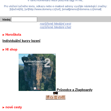
V rámci komentářů nelze používat tagy HTML.
Pro vložení tučného textu, odkazu nebo e-mailové adresy využijte následující značky:
[b]tučné[/b], [url]http://www.domeny.cz[/url], [email]jmeno@domena.cz[/email]
hledej
rozšířené hledání cest
rozšířené hledání chat
Horoškola
Individuální kurzy lezení
HI shop
Průvodce a Zlagboardy
nové cesty