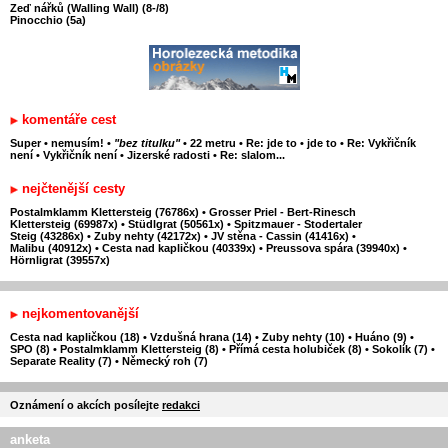
Zeď nářků (Walling Wall) (8-/8)
Pinocchio (5a)
komentáře cest
Super
•
nemusím!
•
"bez titulku"
•
22 metru
•
Re: jde to
•
jde to
•
Re: Vykřičník
není
•
Vykřičník není
•
Jizerské radosti
•
Re: slalom...
nejčtenější cesty
Postalmklamm Klettersteig (76786x)
•
Grosser Priel - Bert-Rinesch
Klettersteig (69987x)
•
Stüdlgrat (50561x)
•
Spitzmauer - Stodertaler
Steig (43286x)
•
Zuby nehty (42172x)
•
JV stěna - Cassin (41416x)
•
Malibu (40912x)
•
Cesta nad kapličkou (40339x)
•
Preussova spára (39940x)
•
Hörnligrat (39557x)
nejkomentovanější
Cesta nad kapličkou (18)
•
Vzdušná hrana (14)
•
Zuby nehty (10)
•
Huáno (9)
•
SPO (8)
•
Postalmklamm Klettersteig (8)
•
Přímá cesta holubiček (8)
•
Sokolík (7)
•
Separate Reality (7)
•
Německý roh (7)
Oznámení o akcích posílejte
redakci
anketa