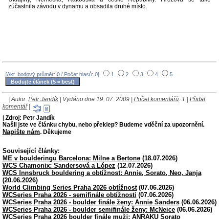
zúčastnila závodu v dynamu a obsadila druhé místo.
[Akt. bodový průměr: 0 / Počet hlasů: 0]
1
2
3
4
5
| Autor:
Petr Jandík
| Vydáno dne 19. 07. 2009 |
Počet komentářů
: 1 |
Přidat
komentář
|
| Zdroj: Petr Jandík
Našli jste ve článku chybu, nebo překlep? Budeme vděční za upozornění.
Napište nám
. Děkujeme
Související články:
ME v boulderingu Barcelona: Milne a Bertone
(18.07.2026)
WCS Chamonix: Sandersová a López
(12.07.2026)
WCS Innsbruck bouldering a obtížnost: Annie, Sorato, Neo, Janja
(20.06.2026)
World Climbing Series Praha 2026 obtížnost
(07.06.2026)
WCSeries Praha 2026 - semifinále obtížnosti
(07.06.2026)
WCSeries Praha 2026 - boulder finále ženy: Annie Sanders
(06.06.2026)
WCSeries Praha 2026 - boulder semifinále ženy: McNeice
(06.06.2026)
WCSeries Praha 2026 boulder finále muži: ANRAKU Sorato