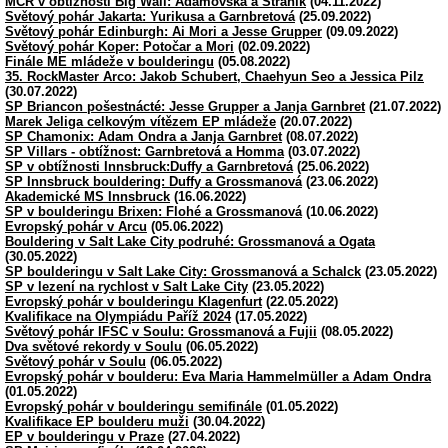
MČR v obtížnosti Big Wall: Adamovská a Stráník
(04.11.2022)
Světový pohár Jakarta: Yurikusa a Garnbretová
(25.09.2022)
Světový pohár Edinburgh: Ai Mori a Jesse Grupper
(09.09.2022)
Světový pohár Koper: Potočar a Mori
(02.09.2022)
Finále ME mládeže v boulderingu
(05.08.2022)
35. RockMaster Arco: Jakob Schubert, Chaehyun Seo a Jessica Pilz
(30.07.2022)
SP Briancon pošestnácté: Jesse Grupper a Janja Garnbret
(21.07.2022)
Marek Jeliga celkovým vítězem EP mládeže
(20.07.2022)
SP Chamonix: Adam Ondra a Janja Garnbret
(08.07.2022)
SP Villars - obtížnost: Garnbretová a Homma
(03.07.2022)
SP v obtížnosti Innsbruck:Duffy a Garnbretová
(25.06.2022)
SP Innsbruck bouldering: Duffy a Grossmanová
(23.06.2022)
Akademické MS Innsbruck
(16.06.2022)
SP v boulderingu Brixen: Flohé a Grossmanová
(10.06.2022)
Evropský pohár v Arcu
(05.06.2022)
Bouldering v Salt Lake City podruhé: Grossmanová a Ogata
(30.05.2022)
SP boulderingu v Salt Lake City: Grossmanová a Schalck
(23.05.2022)
SP v lezení na rychlost v Salt Lake City
(23.05.2022)
Evropský pohár v boulderingu Klagenfurt
(22.05.2022)
Kvalifikace na Olympiádu Paříž 2024
(17.05.2022)
Světový pohár IFSC v Soulu: Grossmanová a Fujii
(08.05.2022)
Dva světové rekordy v Soulu
(06.05.2022)
Světový pohár v Soulu
(06.05.2022)
Evropský pohár v boulderu: Eva Maria Hammelmüller a Adam Ondra
(01.05.2022)
Evropský pohár v boulderingu semifinále
(01.05.2022)
Kvalifikace EP boulderu muži
(30.04.2022)
EP v boulderingu v Praze
(27.04.2022)