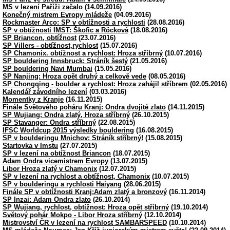
MS v lezení Paříži začalo
(14.09.2016)
Konečný mistrem Evropy mládeže
(04.09.2016)
Rockmaster Arco: SP v obtížnosti a rychlosti
(28.08.2016)
SP v obtížnosti IMST: Škofic a Röcková
(18.08.2016)
SP Briancon, obtížnost
(23.07.2016)
SP Villers - obtížnost,rychlost
(15.07.2016)
SP Chamonix. obtížnost a rychlost: Hroza stříbrný
(10.07.2016)
SP bouldering Innsbruck: Stráník šestý
(21.05.2016)
SP bouldering Navi Mumbai
(15.05.2016)
SP Nanjing: Hroza opět druhý a celkově vede
(08.05.2016)
SP Chongqing - boulder a rychlost: Hroza zahájil stříbrem
(02.05.2016)
Kalendář závodního lezení
(03.03.2016)
Momentky z Kranje
(16.11.2015)
Finále Světového poháru Kranj: Ondra dvojité zlato
(14.11.2015)
SP Wujiang: Ondra zlatý, Hroza stříbrný
(26.10.2015)
SP Stavanger: Ondra stříbrný
(22.08.2015)
IFSC Worldcup 2015 výsledky bouldering
(16.08.2015)
SP v boulderingu Mnichov: Stráník stříbrný!
(15.08.2015)
Startovka v Imstu
(27.07.2015)
SP v lezení na obtížnost Briancon
(18.07.2015)
Adam Ondra vicemistrem Evropy
(13.07.2015)
Libor Hroza zlatý v Chamonix
(12.07.2015)
SP v lezení na rychlost a obtížnost, Chamonix
(10.07.2015)
SP v boulderingu a rychlosti Haiyang
(28.06.2015)
Finále SP v obtížnosti Kranj:Adam zlatý a bronzový
(16.11.2014)
SP Inzai: Adam Ondra zlato
(26.10.2014)
SP Wujiang, rychlost, obtížnost: Hroza opět stříbrný
(19.10.2014)
Světový pohár Mokpo - Libor Hroza stříbrný
(12.10.2014)
Mistrovství ČR v lezení na rychlost SAMBARSPEED
(10.10.2014)