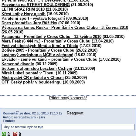
Vylez si svou K2 ! ... v Beskydech.
(21.06.2010)
Pozvánka na STREET BOULDERING
(21.06.2010)
LETNÍ SRAZ RHM 2010
(21.06.2010)
Křest knihy Hory a sníh
(16.06.2010)
Paralelní sport - výstava fotografií
(09.06.2010)
Dnes přednáška Jury Růžičky
(07.06.2010)
Výprava na konec Ruska - Promítání v Cross Clubu - 3. června 2010
(26.05.2010)
Patagonia - Promítání v Cross Clubu - 13.května 2010
(03.05.2010)
Mera Peak (6 444 m.) - Promítání v Cross Clubu
(13.04.2010)
Festival tibetských filmů a filmů o Tibetu
(17.03.2010)
Bolívie 2009 - Promítání v Cross Clubu
(26.02.2010)
Lavinový workshop a MČR v záchraně
(18.02.2010)
Ekvádor - země vulkánů – promítání v Cross Clubu
(17.02.2010)
Kamenné divadlo
(06.12.2009)
Setkani s alpinistou Leszkem Cichym
(23.11.2009)
Mirek Lukeš popáté v Tibetu
(10.11.2009)
Mistrovství ČR mládeže v Chocni
(25.08.2009)
OFF Český pohár v boulderingu
(10.08.2009)
Přidat nový komentář
Reagovat
Komentář ze dne:
02.10.2016 13:13:12
Autor:
neregistrovaný - (@)
Titulek:
Díky za festival, bylo to fajn.
0
0