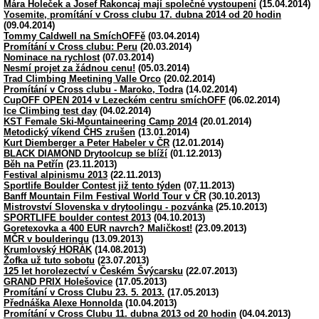
Mára Holeček a Josef Rakoncaj mají společné vystoupení
(15.04.2014)
Yosemite, promítání v Cross clubu 17. dubna 2014 od 20 hodin
(09.04.2014)
Tommy Caldwell na SmíchOFFě
(03.04.2014)
Promítání v Cross clubu: Peru
(20.03.2014)
Nominace na rychlost
(07.03.2014)
Nesmí projet za žádnou cenu!
(05.03.2014)
Trad Climbing Meetining Valle Orco
(20.02.2014)
Promítání v Cross clubu - Maroko, Todra
(14.02.2014)
CupOFF OPEN 2014 v Lezeckém centru smíchOFF
(06.02.2014)
Ice Climbing test day
(04.02.2014)
KST Female Ski-Mountaineering Camp 2014
(20.01.2014)
Metodický víkend ČHS zrušen
(13.01.2014)
Kurt Diemberger a Peter Habeler v ČR
(12.01.2014)
BLACK DIAMOND Drytoolcup se blíží
(01.12.2013)
Běh na Petřín
(23.11.2013)
Festival alpinismu 2013
(22.11.2013)
Sportlife Boulder Contest již tento týden
(07.11.2013)
Banff Mountain Film Festival World Tour v ČR
(30.10.2013)
Mistrovství Slovenska v drytoolingu - pozvánka
(25.10.2013)
SPORTLIFE boulder contest 2013
(04.10.2013)
Goretexovka a 400 EUR navrch? Maličkost!
(23.09.2013)
MČR v boulderingu
(13.09.2013)
Krumlovský HORÁK
(14.08.2013)
Žofka už tuto sobotu
(23.07.2013)
125 let horolezectví v Českém Švýcarsku
(22.07.2013)
GRAND PRIX Holešovice
(17.05.2013)
Promítání v Cross Clubu 23. 5. 2013.
(17.05.2013)
Přednáška Alexe Honnolda
(10.04.2013)
Promítání v Cross Clubu 11. dubna 2013 od 20 hodin
(04.04.2013)