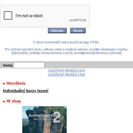
V rámci komentářů nelze používat tagy HTML.
Pro vložení tučného textu, odkazu nebo e-mailové adresy využijte následující značky:
[b]tučné[/b], [url]http://www.domeny.cz[/url], [email]jmeno@domena.cz[/email]
hledej
rozšířené hledání cest
rozšířené hledání chat
Horoškola
Individuální kurzy lezení
HI shop