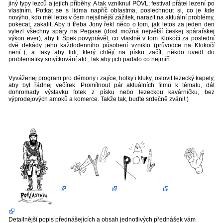
jiný typy lezců a jejich příběhy. A tak vzniknul PÓVL: festival přátel lezení po
vlastním. Potkat se s lidma napříč oblastma, poslechnout si, co je kde
novýho, kdo měl letos v čem nejsilnější zážitek, narazit na aktuální problémy,
pokecat, zakalit. Aby ti třeba Jony řekl něco o tom, jak letos za jeden den
vylezl všechny spáry na Pegase (dost možná největší českej spárařskej
výkon ever), aby ti Špek povyprávěl, co vlastně v tom Klokočí za poslední
dvě dekády jeho každodenního působení vzniklo (průvodce na Klokočí
není..), a taky aby lidi, který chtějí na písku začít, někdo uvedl do
problematiky smyčkování atd., tak aby jich padalo co nejmíň.
Vyváženej program pro démony i zajíce, holky i kluky, oslovit lezecký kapely,
aby byl řádnej večírek. Promítnout pár aktuálních filmů k tématu, dát
dohromady výstavku fotek z písku nebo lezeckou kavárničku, bez
výprodejových amoků a komerce. Takže tak, buďte srdečně zváni!:)
Detailnější popis přednášejících a obsah jednotlivých přednášek vám