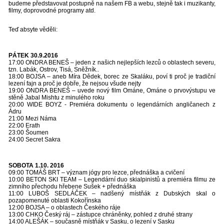
budeme představovat postupně na našem FB a webu, stejně tak i muzikanty,
filmy, doprovodné programy atd.
Teď absyte věděli:
PÁTEK 30.9.2016
17:00 ONDRA BENEŠ – jeden z našich nejlepších lezců o oblastech severu,
tzn. Labák, Ostrov, Tisá, Sněžník..
18:00 BOJSA – aneb Míra Dědek, borec ze Skaláku, poví ti proč je tradiční
lezení fajn a proč je dobře, že nejsou všude nejty
19:00 ONDRA BENEŠ – uvede nový film Ománe, Ománe o prvovýstupu ve
stěně Jabal Mishtu z minulého roku
20:00 WIDE BOYZ - Premiéra dokumentu o legendárních angličanech z
Ádru
21:00 Mezi Náma
22:00 Erath
23:00 Šoumen
24:00 Secret Sakra
SOBOTA 1.10. 2016
09:00 TOMÁŠ BRT – význam jógy pro lezce, přednáška a cvičení
10:00 BETON SKI TEAM – Legendární duo skialpinistů a premiéra filmu ze
zimního přechodu hřebene Sušek + přednáška
11:00 LUBOŠ SEDLÁČEK – nadšený místňák z Dubských skal o
pozapomenuté oblasti Kokořínska
12:00 BOJSA – o oblastech Českého ráje
13:00 CHKO Český ráj – zástupce chráněnky, pohled z druhé strany
14:00 ALEŠÁK – současně místňák v Sasku, o lezení v Sasku