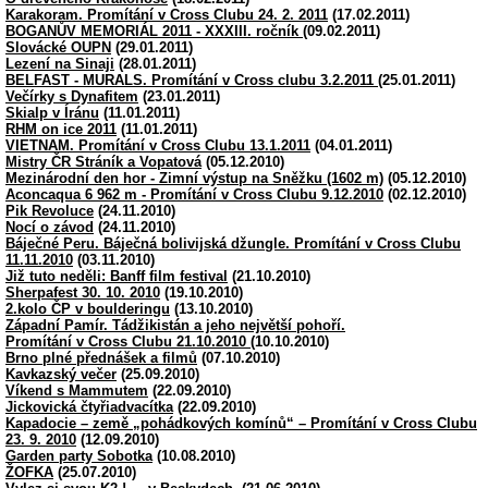
Karakoram. Promítání v Cross Clubu 24. 2. 2011
(17.02.2011)
BOGANŮV MEMORIÁL 2011 - XXXIII. ročník
(09.02.2011)
Slovácké OUPN
(29.01.2011)
Lezení na Sinaji
(28.01.2011)
BELFAST - MURALS. Promítání v Cross clubu 3.2.2011
(25.01.2011)
Večírky s Dynafitem
(23.01.2011)
Skialp v Íránu
(11.01.2011)
RHM on ice 2011
(11.01.2011)
VIETNAM. Promítání v Cross Clubu 13.1.2011
(04.01.2011)
Mistry ČR Stráník a Vopatová
(05.12.2010)
Mezinárodní den hor - Zimní výstup na Sněžku (1602 m)
(05.12.2010)
Aconcaqua 6 962 m - Promítání v Cross Clubu 9.12.2010
(02.12.2010)
Pik Revoluce
(24.11.2010)
Nocí o závod
(24.11.2010)
Báječné Peru. Báječná bolivijská džungle. Promítání v Cross Clubu
11.11.2010
(03.11.2010)
Již tuto neděli: Banff film festival
(21.10.2010)
Sherpafest 30. 10. 2010
(19.10.2010)
2.kolo ČP v boulderingu
(13.10.2010)
Západní Pamír. Tádžikistán a jeho největší pohoří.
Promítání v Cross Clubu 21.10.2010
(10.10.2010)
Brno plné přednášek a filmů
(07.10.2010)
Kavkazský večer
(25.09.2010)
Víkend s Mammutem
(22.09.2010)
Jickovická čtyřiadvacítka
(22.09.2010)
Kapadocie – země „pohádkových komínů“ – Promítání v Cross Clubu
23. 9. 2010
(12.09.2010)
Garden party Sobotka
(10.08.2010)
ŽOFKA
(25.07.2010)