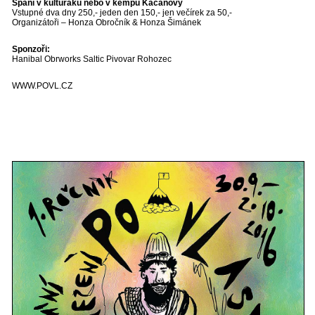
Spaní v kulturáku nebo v kempu Kacanovy
Vstupné dva dny 250,- jeden den 150,- jen večírek za 50,-
Organizátoři – Honza Obročník & Honza Šimánek
Sponzoři:
Hanibal Obrworks Saltic Pivovar Rohozec
WWW.POVL.CZ