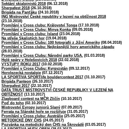
Sektání skialpinistů 2018
(06.12.2018)
Sherpafest 2018
(26.10.2018)
Brigáda na Panťáku
(24.10.2018)
ING Mistrovství České republiky v lezení na obtížnost 2018
(23.10.2018)
Promítání v Cross clubu: Království Tonga
(17.10.2018)
Promítání v Cross Clubu: Minya Konka
(09.05.2018)
Promítání v Cross clubu: Island
(23.04.2018)
Na střeše Skalistých hor
(19.04.2018)
Promítání v Cross Clubu: 100 fotografii z Jižní Ameriky
(08.04.2018)
Promítání v Cross clubu: Nejkrásnější hory amerického západu
(28.03.2018)
Promítání v Cross Clubu: Národní parky USA.
(01.03.2018)
Holé spáry v Holešovicích 2018
(22.02.2018)
VÝSTUPY ROKU 2017
(10.02.2018)
Promítání v Cross Clubu: Kyrgyzstán
(09.12.2017)
Horolezecká nostalgie
(07.12.2017)
LA SPORTIVA SPORTlife bouldercontest 2017
(31.10.2017)
Brigáda Panteon
(26.10.2017)
Sherpafest 2017
(22.10.2017)
DATA TRUST MISTROVSTVÍ ČESKÉ REPUBLIKY V LEZENÍ NA
OBTÍŽNOST
(13.10.2017)
Zlagboard contest na MČR Zličín
(10.10.2017)
Poď do toho
(02.10.2017)
Mistrovství Evropy juniorů Slaný
(07.09.2017)
Ferrata na Slánské hoře se rozšiřuje
(31.05.2017)
Promítání v Cross clubu: Austrálie
(25.05.2017)
METODICKÉ DNY ČHS
(24.05.2017)
Pozvánka na metodický den ČHS na Škrovádě
(03.05.2017)
LA SPORTIVA HUDY OPEN
(28.03.2017)