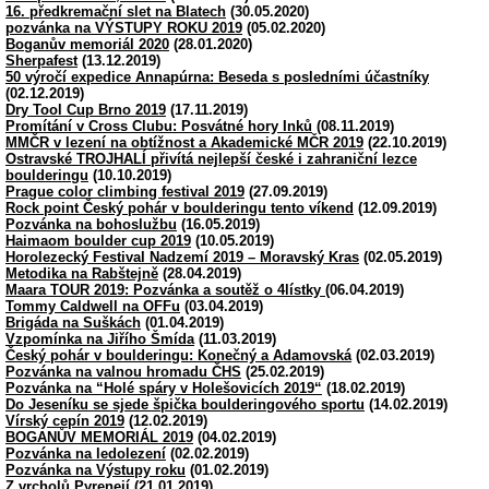
16. předkremační slet na Blatech
(30.05.2020)
pozvánka na VÝSTUPY ROKU 2019
(05.02.2020)
Boganův memoriál 2020
(28.01.2020)
Sherpafest
(13.12.2019)
50 výročí expedice Annapúrna: Beseda s posledními účastníky
(02.12.2019)
Dry Tool Cup Brno 2019
(17.11.2019)
Promítání v Cross Clubu: Posvátné hory Inků
(08.11.2019)
MMČR v lezení na obtížnost a Akademické MČR 2019
(22.10.2019)
Ostravské TROJHALÍ přivítá nejlepší české i zahraniční lezce
boulderingu
(10.10.2019)
Prague color climbing festival 2019
(27.09.2019)
Rock point Český pohár v boulderingu tento víkend
(12.09.2019)
Pozvánka na bohoslužbu
(16.05.2019)
Haimaom boulder cup 2019
(10.05.2019)
Horolezecký Festival Nadzemí 2019 – Moravský Kras
(02.05.2019)
Metodika na Rabštejně
(28.04.2019)
Maara TOUR 2019: Pozvánka a soutěž o 4lístky
(06.04.2019)
Tommy Caldwell na OFFu
(03.04.2019)
Brigáda na Suškách
(01.04.2019)
Vzpomínka na Jiřího Šmída
(11.03.2019)
Český pohár v boulderingu: Konečný a Adamovská
(02.03.2019)
Pozvánka na valnou hromadu ČHS
(25.02.2019)
Pozvánka na “Holé spáry v Holešovicích 2019“
(18.02.2019)
Do Jeseníku se sjede špička boulderingového sportu
(14.02.2019)
Vírský cepín 2019
(12.02.2019)
BOGANŮV MEMORIÁL 2019
(04.02.2019)
Pozvánka na ledolezení
(02.02.2019)
Pozvánka na Výstupy roku
(01.02.2019)
Z vrcholů Pyrenejí
(21.01.2019)