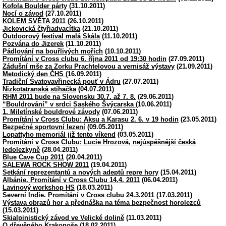
Kofola Boulder párty
(31.10.2011)
Nocí o závod
(27.10.2011)
KOLEM SVĚTA 2011
(26.10.2011)
Jickovická čtyřiadvacítka
(21.10.2011)
Outdoorový festival malá Skála
(11.10.2011)
Pozvána do Jizerek
(11.10.2011)
Pádlování na bouřlivých mořích
(10.10.2011)
Promítání v Cross clubu 6. října 2011 od 19:30 hodin
(27.09.2011)
Zádušní mše za Zorku Prachtelovou a vernisáž výstavy
(21.09.2011)
Metodický den ČHS
(16.09.2011)
Tradiční Svatovavřinecká pouť v Ádru
(27.07.2011)
Nizkotatranská stíhačka
(04.07.2011)
RHM 2011 bude na Slovensku 30.7. až 7. 8.
(29.06.2011)
“Bouldrování” v srdci Saského Švýcarska
(10.06.2011)
1. Miletínské bouldrové závody
(07.06.2011)
Promítání v Cross Clubu: Aksu a Karasu 2. 6. v 19 hodin
(23.05.2011)
Bezpečné sportovní lezení
(09.05.2011)
Lopattyho memoriál již tento víkend
(03.05.2011)
Promítání v Cross Clubu: Lucie Hrozová, nejúspěšnější česká
ledolezkyně
(28.04.2011)
Blue Cave Cup 2011
(20.04.2011)
SALEWA ROCK SHOW 2011
(19.04.2011)
Setkání reprezentantů a nových adeptů repre hory
(15.04.2011)
Albánie. Promítání v Cross Clubu 14.4. 2011
(06.04.2011)
Lavinový workshop HS
(18.03.2011)
Severní Indie. Promítání v Cross clubu 24.3.2011
(17.03.2011)
Výstava obrazů hor a přednáška na téma bezpečnost horolezců
(15.03.2011)
Skialpinistický závod ve Velické dolině
(11.03.2011)
O dřevěného Krakonoše
(18.02.2011)