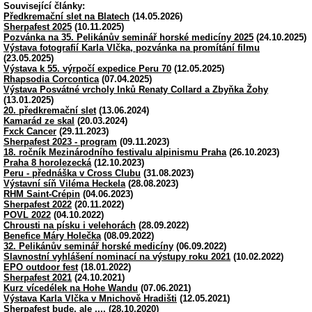
Související články:
Předkremační slet na Blatech
(14.05.2026)
Sherpafest 2025
(10.11.2025)
Pozvánka na 35. Pelikánův seminář horské medicíny 2025
(24.10.2025)
Výstava fotografií Karla Vlčka, pozvánka na promítání filmu
(23.05.2025)
Výstava k 55. výrpočí expedice Peru 70
(12.05.2025)
Rhapsodia Corcontica
(07.04.2025)
Výstava Posvátné vrcholy Inků Renaty Collard a Zbyňka Žohy
(13.01.2025)
20. předkremační slet
(13.06.2024)
Kamarád ze skal
(20.03.2024)
Fxck Cancer
(29.11.2023)
Sherpafest 2023 - program
(09.11.2023)
18. ročník Mezinárodního festivalu alpinismu Praha
(26.10.2023)
Praha 8 horolezecká
(12.10.2023)
Peru - přednáška v Cross Clubu
(31.08.2023)
Výstavní síň Viléma Heckela
(28.08.2023)
RHM Saint-Crépin
(04.06.2023)
Sherpafest 2022
(20.11.2022)
POVL 2022
(04.10.2022)
Chrousti na písku i velehorách
(28.09.2022)
Benefice Máry Holečka
(08.09.2022)
32. Pelikánův seminář horské medicíny
(06.09.2022)
Slavnostní vyhlášení nominací na výstupy roku 2021
(10.02.2022)
EPO outdoor fest
(18.01.2022)
Sherpafest 2021
(24.10.2021)
Kurz vícedélek na Hohe Wandu
(07.06.2021)
Výstava Karla Vlčka v Mnichově Hradišti
(12.05.2021)
Sherpafest bude, ale ....
(28.10.2020)