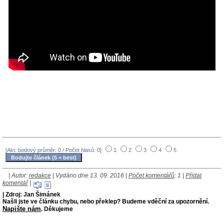
[Akt. bodový průměr: 0 / Počet hlasů: 0]
1
2
3
4
5
| Autor:
redakce
| Vydáno dne 13. 09. 2016 |
Počet komentářů
: 1 |
Přidat
komentář
|
| Zdroj: Jan Šimánek
Našli jste ve článku chybu, nebo překlep? Budeme vděční za upozornění.
Napište nám
. Děkujeme