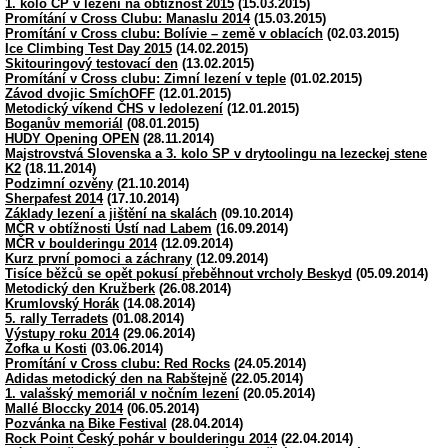
1. kolo ČP v lezení na obtížnost 2015
(15.03.2015)
Promítání v Cross Clubu: Manaslu 2014
(15.03.2015)
Promítání v Cross clubu: Bolívie – země v oblacích
(02.03.2015)
Ice Climbing Test Day 2015
(14.02.2015)
Skitouringový testovací den
(13.02.2015)
Promítání v Cross clubu: Zimní lezení v teple
(01.02.2015)
Závod dvojic SmíchOFF
(12.01.2015)
Metodický víkend ČHS v ledolezení
(12.01.2015)
Boganův memoriál
(08.01.2015)
HUDY Opening OPEN
(28.11.2014)
Majstrovstvá Slovenska a 3. kolo SP v drytoolingu na lezeckej stene
K2
(18.11.2014)
Podzimní ozvěny
(21.10.2014)
Sherpafest 2014
(17.10.2014)
Základy lezení a jištění na skalách
(09.10.2014)
MČR v obtížnosti Ústí nad Labem
(16.09.2014)
MČR v boulderingu 2014
(12.09.2014)
Kurz první pomoci a záchrany
(12.09.2014)
Tisíce běžců se opět pokusí přeběhnout vrcholy Beskyd
(05.09.2014)
Metodický den Kružberk
(26.08.2014)
Krumlovský Horák
(14.08.2014)
5. rally Terradets
(01.08.2014)
Výstupy roku 2014
(29.06.2014)
Žofka u Kosti
(03.06.2014)
Promítání v Cross clubu: Red Rocks
(24.05.2014)
Adidas metodický den na Rabštejně
(22.05.2014)
1. valašský memoriál v nočním lezení
(20.05.2014)
Mallé Bloccky 2014
(06.05.2014)
Pozvánka na Bike Festival
(28.04.2014)
Rock Point Český pohár v boulderingu 2014
(22.04.2014)