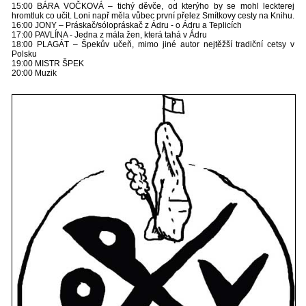
15:00 BÁRA VOČKOVÁ – tichý děvče, od kterýho by se mohl leckterej
hromtluk co učit. Loni např měla vůbec první přelez Smítkovy cesty na Knihu.
16:00 JONY – Práskač/sólopráskač z Ádru - o Ádru a Teplicích
17:00 PAVLÍNA - Jedna z mála žen, která tahá v Ádru
18:00 PLAGÁT – Špekův učeň, mimo jiné autor nejtěžší tradiční cetsy v
Polsku
19:00 MISTR ŠPEK
20:00 Muzik