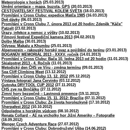
Meteorologie v horách
(25.03.2013)
Umění orientace – mapa, buzola, GPS
(20.03.2013)
CESTOVATELSKÝ FESTIVAL KOLEM SVĚTA
(18.03.2013)
Promítání v Cross Clubu: expedice Matča 1985
(16.03.2013)
Dvě dávky
(06.03.2013)
Promítání v Cross Clubu 7. února 2013 od 20 hodin: Zdeněk "Káče"
Patzelt
(23.02.2013)
Úrazy, infekce a nemoc z výšky
(10.02.2013)
Filmový festival Expediční kamera 2013
(04.02.2013)
Dolby Malba
(30.01.2013)
Odysea: Makalu a Khumbu
(25.01.2013)
Alpenverein – rakouský horský svaz a pojištění do terénu
(23.01.2013)
BOGANŮV MEMORIÁL 2013 - XXXV. ročník
(14.01.2013)
Promítání v Cross Clubu: Bača 10. ledna 2013 od 20 hodin
(11.01.2013)
Skialpstret 2013 - 4. Ročník
(11.01.2013)
Metodický den ČHS ve Víru - změna termínu
(09.01.2013)
Sea Cliff Climbing Meet
(13.12.2012)
Promítání v Cross Clubu 13. 12. 2012
(05.12.2012)
Výstava fotograií Jana Červinky
(03.12.2012)
Gutovka DRYTOOL CUP 2012
(27.11.2012)
ČHS zve na Brnčálku
(27.11.2012)
Zimní hory bezpečně – Lavinová prevence
(19.11.2012)
Promítání v Cross Clubu 15. 11. 2012: Brazílie
(07.11.2012)
Promítání v Cross Clubu: Ze života horolezkyně
(17.10.2012)
Sherpafest 2012
(10.10.2012)
Odpoledne s horským vůdcem
(08.10.2012)
Renata Collard – Až na vrcholky hor Jižní Ameriky – Fotografie
(18.09.2012)
Wenger Czech Adventure Race
(27.07.2012)
Promítání v Cross Clubu: Dobrodružství Ušba
(14.06.2012)