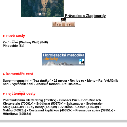
Průvodce a Zlagboardy
nové cesty
Zeď nářků (Walling Wall) (8-/8)
Pinocchio (5a)
komentáře cest
Super
•
nemusím!
•
"bez titulku"
•
22 metru
•
Re: jde to
•
jde to
•
Re: Vykřičník
není
•
Vykřičník není
•
Jizerské radosti
•
Re: slalom...
nejčtenější cesty
Postalmklamm Klettersteig (76802x)
•
Grosser Priel - Bert-Rinesch
Klettersteig (70001x)
•
Stüdlgrat (50573x)
•
Spitzmauer - Stodertaler
Steig (43303x)
•
Zuby nehty (42184x)
•
JV stěna - Cassin (41424x)
•
Malibu (40923x)
•
Cesta nad kapličkou (40353x)
•
Preussova spára (39951x)
•
Hörnligrat (39568x)