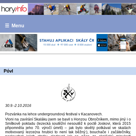
☰ Menu
Póvl
30.9.-2.10.2016
Pozvánka na lehce undergroundový festival v Kacanovech.
Vloni na zavírání Skaláku jsem se bavil s Honzou Obročníkem, mimo jiný i o
Smítkově pokladu (lezecká soutěžní nesoutěž k poctě Joskovi, která 2015
připomněla jeho 70. výročí úmrtí) – jak bylo skvělý potkávat ve skalách
motivovaný lezce(na hrubici to není tak běžný:), bouchače i začátečníky,