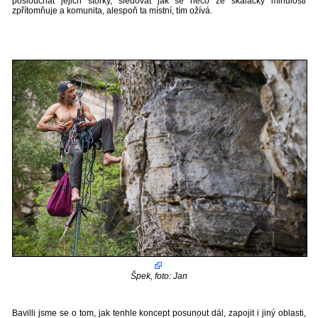
poslouchat jejich storky, sledovat jak se něco ze skalácký minulosti
zpřítomňuje a komunita, alespoň ta místní, tím ožívá.
Špek, foto: Jan
Bavilli jsme se o tom, jak tenhle koncept posunout dál, zapojit i jiný oblasti,