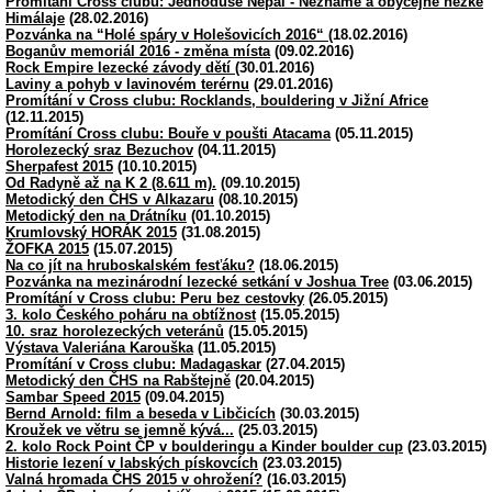
Promítání Cross clubu: Jednoduše Nepál - Neznámé a obyčejně hezké
Himálaje
(28.02.2016)
Pozvánka na “Holé spáry v Holešovicích 2016“
(18.02.2016)
Boganův memoriál 2016 - změna místa
(09.02.2016)
Rock Empire lezecké závody dětí
(30.01.2016)
Laviny a pohyb v lavinovém terérnu
(29.01.2016)
Promítání v Cross clubu: Rocklands, bouldering v Jižní Africe
(12.11.2015)
Promítání Cross clubu: Bouře v poušti Atacama
(05.11.2015)
Horolezecký sraz Bezuchov
(04.11.2015)
Sherpafest 2015
(10.10.2015)
Od Radyně až na K 2 (8.611 m).
(09.10.2015)
Metodický den ČHS v Alkazaru
(08.10.2015)
Metodický den na Drátníku
(01.10.2015)
Krumlovský HORÁK 2015
(31.08.2015)
ŽOFKA 2015
(15.07.2015)
Na co jít na hruboskalském fesťáku?
(18.06.2015)
Pozvánka na mezinárodní lezecké setkání v Joshua Tree
(03.06.2015)
Promítání v Cross clubu: Peru bez cestovky
(26.05.2015)
3. kolo Českého poháru na obtížnost
(15.05.2015)
10. sraz horolezeckých veteránů
(15.05.2015)
Výstava Valeriána Karouška
(11.05.2015)
Promítání v Cross clubu: Madagaskar
(27.04.2015)
Metodický den ČHS na Rabštejně
(20.04.2015)
Sambar Speed 2015
(09.04.2015)
Bernd Arnold: film a beseda v Libčicích
(30.03.2015)
Kroužek ve větru se jemně kývá...
(25.03.2015)
2. kolo Rock Point ČP v boulderingu a Kinder boulder cup
(23.03.2015)
Historie lezení v labských pískovcích
(23.03.2015)
Valná hromada ČHS 2015 v ohrožení?
(16.03.2015)