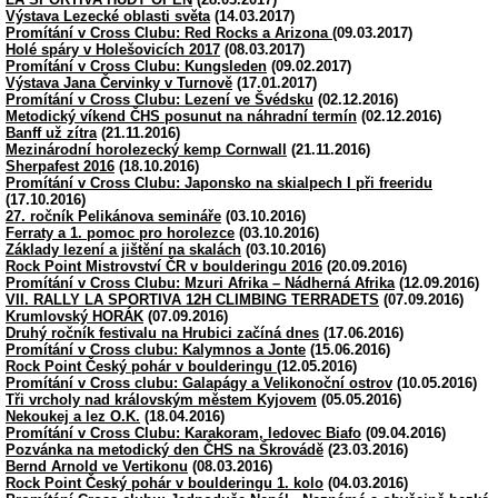
Výstava Lezecké oblasti světa
(14.03.2017)
Promítání v Cross Clubu: Red Rocks a Arizona
(09.03.2017)
Holé spáry v Holešovicích 2017
(08.03.2017)
Promítání v Cross Clubu: Kungsleden
(09.02.2017)
Výstava Jana Červinky v Turnově
(17.01.2017)
Promítání v Cross Clubu: Lezení ve Švédsku
(02.12.2016)
Metodický víkend ČHS posunut na náhradní termín
(02.12.2016)
Banff už zítra
(21.11.2016)
Mezinárodní horolezecký kemp Cornwall
(21.11.2016)
Sherpafest 2016
(18.10.2016)
Promítání v Cross Clubu: Japonsko na skialpech I při freeridu
(17.10.2016)
27. ročník Pelikánova semináře
(03.10.2016)
Ferraty a 1. pomoc pro horolezce
(03.10.2016)
Základy lezení a jištění na skalách
(03.10.2016)
Rock Point Mistrovství ČR v boulderingu 2016
(20.09.2016)
Promítání v Cross Clubu: Mzuri Afrika – Nádherná Afrika
(12.09.2016)
VII. RALLY LA SPORTIVA 12H CLIMBING TERRADETS
(07.09.2016)
Krumlovský HORÁK
(07.09.2016)
Druhý ročník festivalu na Hrubici začíná dnes
(17.06.2016)
Promítání v Cross clubu: Kalymnos a Jonte
(15.06.2016)
Rock Point Český pohár v boulderingu
(12.05.2016)
Promítání v Cross clubu: Galapágy a Velikonoční ostrov
(10.05.2016)
Tři vrcholy nad královským městem Kyjovem
(05.05.2016)
Nekoukej a lez O.K.
(18.04.2016)
Promítání v Cross Clubu: Karakoram, ledovec Biafo
(09.04.2016)
Pozvánka na metodický den ČHS na Škrovádě
(23.03.2016)
Bernd Arnold ve Vertikonu
(08.03.2016)
Rock Point Český pohár v boulderingu 1. kolo
(04.03.2016)