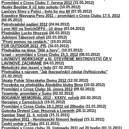
Promítání v Cross Clubu 7. června 2012
(31.05.2012)
Husky Boulder X již tuto sobotu
(10.05.2012)
Lančovy filmy v Polici - bylo by mu 60
(07.05.2012)
Expedice Wayvana Peru 2011 – promítání v Cross Clubu 17.5. 2012
(02.05.2012)
Petrohradské padání 2012
(24.04.2012)
Lynn Hill na SmíchOFFě - již dnes
(03.04.2012)
Přednášky Lucky Hrozové
(26.03.2012)
Jubilejní Táborový oheň
(22.03.2012)
"První pomoc na cestách."
(19.03.2012)
FOR OUTDOOR 2012 -PR-
(16.03.2012)
Přednáška na téma "Děti a hory".
(10.03.2012)
Izrael – promítání v Cross Clubu 15.3. 2012
(08.03.2012)
LAVINOVÝ WORKSHOP a III. OTEVŘENÉ MISTROVSTVÍ ČR V
LAVINOVÉ ZÁCHRANĚ
(04.03.2012)
Metodický den lezení v ledu
(27.02.2012)
Přednáška s názvem "Jak (bezpečněji) zdolat čtyřtisícovku"
(21.02.2012)
Skialp Pohár Sliezskeho Domu 2012
(12.02.2012)
Pozvánka na přednášku Alpského klubu Brno
(10.02.2012)
Promítání v Cross Clubu 16. února 2012
(09.02.2012)
Yosemite, promítání v Šutru
(02.02.2012)
BOGANŮV MEMORIÁL 2012 - XXXIV. ročník
(02.02.2012)
Horoples v Černošicích
(19.01.2012)
Promítání v Cross Clubu 19.1.2012 od 20hodin
(11.01.2012)
Gutovka Drytool Cup: Hrozová a Lienerth
(28.11.2011)
Sambar Steel 11, 4. ročník
(15.11.2011)
Sherpafest 2011 - Horolezecký filmový festival
(15.11.2011)
Český pohár v Písku
(03.11.2011)
Promítání v Cross clubu 10. listopadu 2011 od 20 hodin
(01.11.2011)