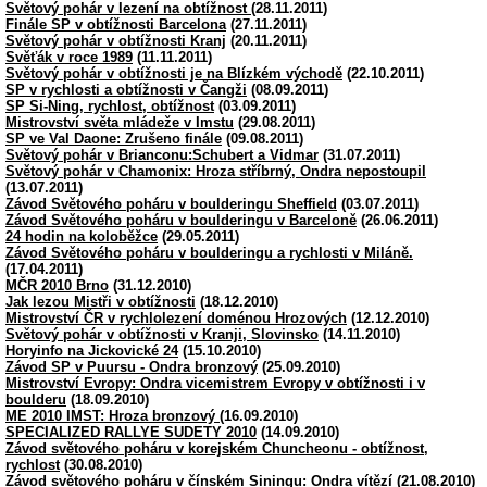
Světový pohár v lezení na obtížnost
(28.11.2011)
Finále SP v obtížnosti Barcelona
(27.11.2011)
Světový pohár v obtížnosti Kranj
(20.11.2011)
Svěťák v roce 1989
(11.11.2011)
Světový pohár v obtížnosti je na Blízkém východě
(22.10.2011)
SP v rychlosti a obtížnosti v Čangži
(08.09.2011)
SP Si-Ning, rychlost, obtížnost
(03.09.2011)
Mistrovství světa mládeže v Imstu
(29.08.2011)
SP ve Val Daone: Zrušeno finále
(09.08.2011)
Světový pohár v Brianconu:Schubert a Vidmar
(31.07.2011)
Světový pohár v Chamonix: Hroza stříbrný, Ondra nepostoupil
(13.07.2011)
Závod Světového poháru v boulderingu Sheffield
(03.07.2011)
Závod Světového poháru v boulderingu v Barceloně
(26.06.2011)
24 hodin na koloběžce
(29.05.2011)
Závod Světového poháru v boulderingu a rychlosti v Miláně.
(17.04.2011)
MČR 2010 Brno
(31.12.2010)
Jak lezou Mistři v obtížnosti
(18.12.2010)
Mistrovství ČR v rychlolezení doménou Hrozových
(12.12.2010)
Světový pohár v obtížnosti v Kranji, Slovinsko
(14.11.2010)
Horyinfo na Jickovické 24
(15.10.2010)
Závod SP v Puursu - Ondra bronzový
(25.09.2010)
Mistrovství Evropy: Ondra vicemistrem Evropy v obtížnosti i v
boulderu
(18.09.2010)
ME 2010 IMST: Hroza bronzový
(16.09.2010)
SPECIALIZED RALLYE SUDETY 2010
(14.09.2010)
Závod světového poháru v korejském Chuncheonu - obtížnost,
rychlost
(30.08.2010)
Závod světového poháru v čínském Siningu: Ondra vítězí
(21.08.2010)