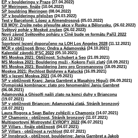
EP v boulderingu v Praze
(27.04.2022)
SP Meiringen, finále
(10.04.2022)
SP bouldring Meiringen
(08.04.2022)
SP v boulderingu přeložen
(24.03.2022)
Test v Barceloně: López a Almendrosová
(05.03.2022)
EB MOV: Zrušte nebo přesuňte akce v Rusku a Bělorusku.
(26.02.2022)
Světový pohár v Moskvě zrušen
(26.02.2022)
Nový závod Světového poháru v Číně bude ve formátu Paříž 2022
(22.12.2021)
Sportovní lezení doporučeno na LOH Los Angeles 2028
(11.12.2021)
MČR v obtížnosti Brno: Ondra a Adamovská
(24.10.2021)
Kalendář závodů IFSC 2022
(05.10.2021)
MS Moskva 2021: Obtížnost: Schubert a Seo
(21.09.2021)
MS Moskva 2021: Bouldering muži - Kokoro Fujii zlatý
(18.09.2021)
MS Moskva 2021: Bouldering ženy pro Grosmanovou
(18.09.2021)
Moskva 2021: Rychlost Boldyrev a Kalucká
(16.09.2021)
MS v lezení Moskva 2021
(16.09.2021)
SP v obtížnosti Kranj: Janja Garnbret a Masahiro Higuči
(06.09.2021)
Olympijská kombinace: zlato pro fenomenální Janju Garnbret
(06.08.2021)
Adamovská a Ghisolfi našli zlato na konci duhy v Brianconu
(19.07.2021)
SP v obtížnosti Briancon: Adamovská zlatá, Stráník bronzový
(18.07.2021)
Laura Rogora a Sean Bailey zvítězili v Chamonix
(14.07.2021)
SP Chamonix - obtížnost, Stráník bronzový
(11.07.2021)
Multisportovní Mistrovství EVROPY 2022
(06.07.2021)
SP Villars - finále obtížnosti
(04.07.2021)
SP Villars - obtížnost a rychlost
(02.07.2021)
SP Innsbruck - obtížnost, bouldering: Janja Garnbret a Jakob