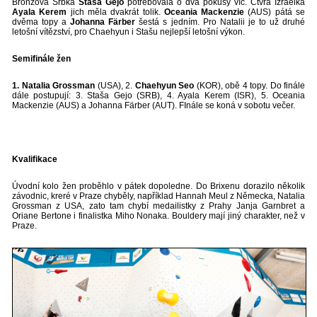
Bronzová Srbka
Staša Gejo
potřebovala o dva pokusy víc. Čtvrá Izraelka
Ayala Kerem
jich měla dvakrát tolik.
Oceania Mackenzie
(AUS) pátá se
dvěma topy a
Johanna Färber
šestá s jedním. Pro Natalii je to už druhé
letošní vítězství, pro Chaehyun i Stašu nejlepší letošní výkon.
Semifinále žen
1. Natalia Grossman
(USA), 2.
Chaehyun Seo
(KOR), obě 4 topy. Do finále
dále postupují: 3. Staša Gejo (SRB), 4. Ayala Kerem (ISR), 5. Oceania
Mackenzie (AUS) a Johanna Färber (AUT). FInále se koná v sobotu večer.
Kvalifikace
Úvodní kolo žen proběhlo v pátek dopoledne. Do Brixenu dorazilo několik
závodnic, kreré v Praze chyběly, například Hannah Meul z Německa, Natalia
Grossman z USA, zato tam chybí medailistky z Prahy Janja Garnbret a
Oriane Bertone i finalistka Miho Nonaka. Bouldery mají jiný charakter, než v
Praze.