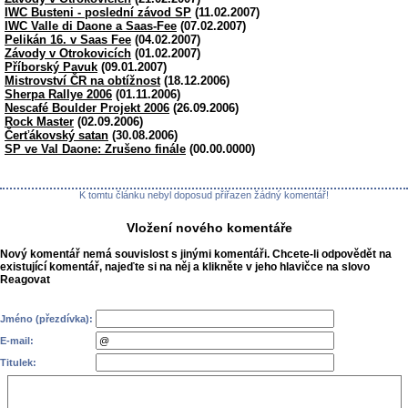
IWC Busteni - poslední závod SP
(11.02.2007)
IWC Valle di Daone a Saas-Fee
(07.02.2007)
Pelikán 16. v Saas Fee
(04.02.2007)
Závody v Otrokovicích
(01.02.2007)
Příborský Pavuk
(09.01.2007)
Mistrovství ČR na obtížnost
(18.12.2006)
Sherpa Rallye 2006
(01.11.2006)
Nescafé Boulder Projekt 2006
(26.09.2006)
Rock Master
(02.09.2006)
Čerťákovský satan
(30.08.2006)
SP ve Val Daone: Zrušeno finále
(00.00.0000)
K tomtu článku nebyl doposud přiřazen žádný komentář!
Vložení nového komentáře
Nový komentář nemá souvislost s jinými komentáři. Chcete-li odpovědět na
existující komentář, najeďte si na něj a klikněte v jeho hlavičce na slovo
Reagovat
Jméno (přezdívka):
E-mail:
Titulek: