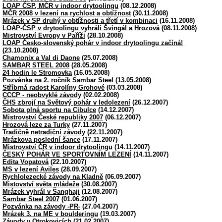
LOAP ČSP, MČR v indoor drytoolingu
(08.12.2008)
MČR 2008 v lezení na rychlost a obtížnost
(30.11.2008)
Mrázek v SP druhý v obtížnosti a třetí v kombinaci
(16.11.2008)
LOAP-ČSP v drytoolingu vyhráli Švingál a Hrozová
(08.11.2008)
Mistrovství Evropy v Paříži
(28.10.2008)
LOAP Česko-slovenský pohár v indoor drytoolingu začíná!
(23.10.2008)
Chamonix a Val di Daone
(25.07.2008)
SAMBAR STEEL 2008
(28.05.2008)
24 hodin le Stromovka
(16.05.2008)
Pozvánka na 2. ročník Sambar Steel
(13.05.2008)
Stříbrná radost Karolíny Grohové
(03.03.2008)
CCCP - neobvyklé závody
(02.02.2008)
ČHS zbrojí na Světový pohár v ledolezení
(26.12.2007)
Sobota plná sportu na Cibulce
(14.12.2007)
Mistrovství České republiky 2007
(06.12.2007)
Hrozová leze za Turky
(27.11.2007)
Tradičně netradiční závody
(22.11.2007)
Mrázkova poslední šance
(17.11.2007)
Mistrovství ČR v indoor drytoolingu
(14.11.2007)
ČESKÝ POHÁR VE SPORTOVNÍM LEZENÍ
(14.11.2007)
Edita Vopatová
(22.10.2007)
MS v lezení Aviles
(28.09.2007)
Rychlolezecké závody na Kladně
(06.09.2007)
Mistovství světa mládeže
(30.08.2007)
Mrázek vyhrál v Šanghaji
(12.08.2007)
Sambar Steel 2007
(01.06.2007)
Pozvánka na závody -PR-
(27.04.2007)
Mrázek 3. na ME v boulderingu
(19.03.2007)
Závody v Otrokovicích
(21.02.2007)