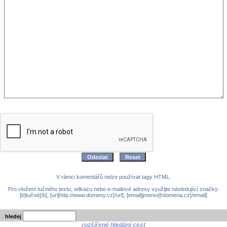
V rámci komentářů nelze používat tagy HTML.
Pro vložení tučného textu, odkazu nebo e-mailové adresy využijte následující značky:
[b]tučné[/b], [url]http://www.domeny.cz[/url], [email]jmeno@domena.cz[/email]
hledej
rozšířené hledání cest