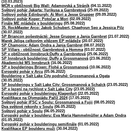
(10.03.2023)
MČR v obtížnosti Big Wall: Adamovská a Stráník
(04.11.2022)
Světový pohár Jakarta: Yurikusa a Garnbretová
(25.09.2022)
Světový pohár Edinburgh: Ai Mori a Jesse Grupper
(09.09.2022)
Světový pohár Koper: Potočar a Mori
(02.09.2022)
Finále ME mládeže v boulderingu
(05.08.2022)
35. RockMaster Arco: Jakob Schubert, Chaehyun Seo a Jessica Pilz
(30.07.2022)
SP Briancon pošestnácté: Jesse Grupper a Janja Garnbret
(21.07.2022)
Marek Jeliga celkovým vítězem EP mládeže
(20.07.2022)
SP Chamonix: Adam Ondra a Janja Garnbret
(08.07.2022)
SP Villars - obtížnost: Garnbretová a Homma
(03.07.2022)
SP v obtížnosti Innsbruck:Duffy a Garnbretová
(25.06.2022)
SP Innsbruck bouldering: Duffy a Grossmanová
(23.06.2022)
Akademické MS Innsbruck
(16.06.2022)
SP v boulderingu Brixen: Flohé a Grossmanová
(10.06.2022)
Evropský pohár v Arcu
(05.06.2022)
Bouldering v Salt Lake City podruhé: Grossmanová a Ogata
(30.05.2022)
SP boulderingu v Salt Lake City: Grossmanová a Schalck
(23.05.2022)
SP v lezení na rychlost v Salt Lake City
(23.05.2022)
Evropský pohár v boulderingu Klagenfurt
(22.05.2022)
Kvalifikace na Olympiádu Paříž 2024
(17.05.2022)
Světový pohár IFSC v Soulu: Grossmanová a Fujii
(08.05.2022)
Dva světové rekordy v Soulu
(06.05.2022)
Světový pohár v Soulu
(06.05.2022)
Evropský pohár v boulderu: Eva Maria Hammelmüller a Adam Ondra
(01.05.2022)
Evropský pohár v boulderingu semifinále
(01.05.2022)
Kvalifikace EP boulderu muži
(30.04.2022)