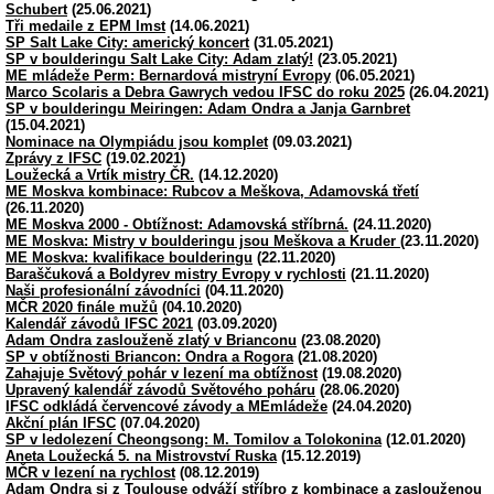
Schubert
(25.06.2021)
Tři medaile z EPM Imst
(14.06.2021)
SP Salt Lake City: americký koncert
(31.05.2021)
SP v boulderingu Salt Lake City: Adam zlatý!
(23.05.2021)
ME mládeže Perm: Bernardová mistryní Evropy
(06.05.2021)
Marco Scolaris a Debra Gawrych vedou IFSC do roku 2025
(26.04.2021)
SP v boulderingu Meiringen: Adam Ondra a Janja Garnbret
(15.04.2021)
Nominace na Olympiádu jsou komplet
(09.03.2021)
Zprávy z IFSC
(19.02.2021)
Loužecká a Vrtík mistry ČR.
(14.12.2020)
ME Moskva kombinace: Rubcov a Meškova, Adamovská třetí
(26.11.2020)
ME Moskva 2000 - Obtížnost: Adamovská stříbrná.
(24.11.2020)
ME Moskva: Mistry v boulderingu jsou Meškova a Kruder
(23.11.2020)
ME Moskva: kvalifikace boulderingu
(22.11.2020)
Baraščuková a Boldyrev mistry Evropy v rychlosti
(21.11.2020)
Naši profesionální závodníci
(04.11.2020)
MČR 2020 finále mužů
(04.10.2020)
Kalendář závodů IFSC 2021
(03.09.2020)
Adam Ondra zaslouženě zlatý v Brianconu
(23.08.2020)
SP v obtížnosti Briancon: Ondra a Rogora
(21.08.2020)
Zahajuje Světový pohár v lezení ma obtížnost
(19.08.2020)
Upravený kalendář závodů Světového poháru
(28.06.2020)
IFSC odkládá červencové závody a MEmládeže
(24.04.2020)
Akční plán IFSC
(07.04.2020)
SP v ledolezení Cheongsong: M. Tomilov a Tolokonina
(12.01.2020)
Aneta Loužecká 5. na Mistrovství Ruska
(15.12.2019)
MČR v lezení na rychlost
(08.12.2019)
Adam Ondra si z Toulouse odváží stříbro z kombinace a zaslouženou