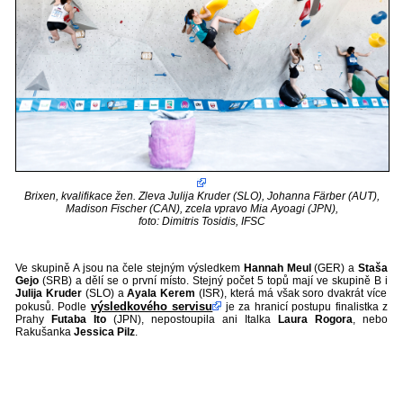
Brixen, kvalifikace žen. Zleva Julija Kruder (SLO), Johanna Färber (AUT),
Madison Fischer (CAN),
zcela vpravo Mia Ayoagi (JPN),
foto: Dimitris Tosidis, IFSC
Ve skupině A jsou na čele stejným výsledkem
Hannah Meul
(GER) a
Staša
Gejo
(SRB) a dělí se o první místo. Stejný počet 5 topů mají ve skupině B i
Julija Kruder
(SLO) a
Ayala Kerem
(ISR), která má však soro dvakrát více
výsledkového servisu
pokusů. Podle
je za hranicí postupu finalistka z
Prahy
Futaba Ito
(JPN), nepostoupila ani Italka
Laura Rogora
, nebo
Rakušanka
Jessica Pilz
.