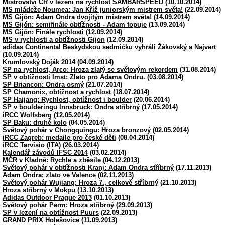
Mistrovství ČR v lezení na rychlost SAMBARSPEED
(10.10.2014)
MS mládeže Noumea: Jan Kříž juniorským mistrem světa!
(22.09.2014)
MS Gijón: Adam Ondra dvojitým místrem světa!
(14.09.2014)
MS Gijón: semifinále obtížnosti - Adam topuje
(13.09.2014)
MS Gijón: Finále rychlosti
(12.09.2014)
MS v rychlosti a obtížnosti Gijon
(12.09.2014)
adidas Continental Beskydskou sedmičku vyhráli Žákovský a Najvert
(10.09.2014)
Krumlovský Doják 2014
(04.09.2014)
SP na rychlost, Arco: Hroza zlatý se světovým rekordem
(31.08.2014)
SP v obtížnosti Imst: Zlato pro Adama Ondru.
(03.08.2014)
SP Briancon: Ondra osmý
(21.07.2014)
SP Chamonix, obtížnost a rychlost
(18.07.2014)
SP Haijang: Rychlost, obtížnost i boulder
(20.06.2014)
SP v boulderingu Innsbruck: Ondra stříbrný
(17.05.2014)
iRCC Wolfsberg
(12.05.2014)
SP Baku: druhé kolo
(04.05.2014)
Světový pohár v Chongquingu: Hroza bronzový
(02.05.2014)
iRCC Zagreb: medaile pro české děti
(08.04.2014)
iRCC Tarvisio (ITA)
(26.03.2014)
Kalendář závodů IFSC 2014
(03.02.2014)
MČR v Kladně: Rychle a zběsile
(04.12.2013)
Světový pohár v obtížnosti Kranj: Adam Ondra stříbrný
(17.11.2013)
Adam Ondra: zlato ve Valence
(02.11.2013)
Světový pohár Wujiang: Hroza 7., celkově stříbrný
(21.10.2013)
Hroza stříbrný v Mokpu
(13.10.2013)
Adidas Outdoor Prague 2013
(01.10.2013)
Světový pohár Perm: Hroza stříbrný
(29.09.2013)
SP v lezení na obtížnost Puurs
(22.09.2013)
GRAND PRIX Holešovice
(11.09.2013)