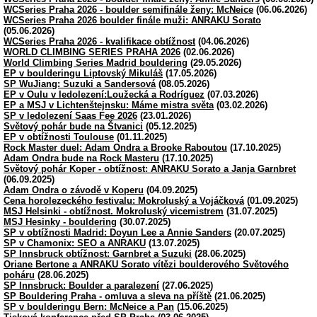
WCSeries Praha 2026 - boulder semifinále ženy: McNeice
(06.06.2026)
WCSeries Praha 2026 boulder finále muži: ANRAKU Sorato
(05.06.2026)
WCSeries Praha 2026 - kvalifikace obtížnost
(04.06.2026)
WORLD CLIMBING SERIES PRAHA 2026
(02.06.2026)
World Climbing Series Madrid bouldering
(29.05.2026)
EP v boulderingu Liptovský Mikuláš
(17.05.2026)
SP WuJiang: Suzuki a Sandersová
(08.05.2026)
EP v Oulu v ledolezení:Loužecká a Rodríguez
(07.03.2026)
EP a MSJ v Lichtenštejnsku: Máme mistra světa
(03.02.2026)
SP v ledolezení Saas Fee 2026
(23.01.2026)
Světový pohár bude na Štvanici
(05.12.2025)
EP v obtížnosti Toulouse
(01.11.2025)
Rock Master duel: Adam Ondra a Brooke Raboutou
(17.10.2025)
Adam Ondra bude na Rock Masteru
(17.10.2025)
Světový pohár Koper - obtížnost: ANRAKU Sorato a Janja Garnbret
(06.09.2025)
Adam Ondra o závodě v Koperu
(04.09.2025)
Cena horolezeckého festivalu: Mokroluský a Vojáčková
(01.09.2025)
MSJ Helsinki - obtížnost. Mokroluský vicemistrem
(31.07.2025)
MSJ Hesinky - bouldering
(30.07.2025)
SP v obtížnosti Madrid: Doyun Lee a Annie Sanders
(20.07.2025)
SP v Chamonix: SEO a ANRAKU
(13.07.2025)
SP Innsbruck obtížnost: Garnbret a Suzuki
(28.06.2025)
Oriane Bertone a ANRAKU Sorato vítězi boulderového Světového
poháru
(28.06.2025)
SP Innsbruck: Boulder a paralezení
(27.06.2025)
SP Bouldering Praha - omluva a sleva na příště
(21.06.2025)
SP v boulderingu Bern: McNeice a Pan
(15.06.2025)