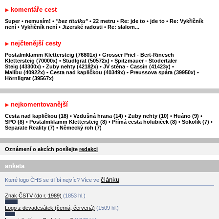
komentáře cest
Super
•
nemusím!
•
"bez titulku"
•
22 metru
•
Re: jde to
•
jde to
•
Re: Vykřičník
není
•
Vykřičník není
•
Jizerské radosti
•
Re: slalom...
nejčtenější cesty
Postalmklamm Klettersteig (76801x)
•
Grosser Priel - Bert-Rinesch
Klettersteig (70000x)
•
Stüdlgrat (50572x)
•
Spitzmauer - Stodertaler
Steig (43300x)
•
Zuby nehty (42182x)
•
JV stěna - Cassin (41423x)
•
Malibu (40922x)
•
Cesta nad kapličkou (40349x)
•
Preussova spára (39950x)
•
Hörnligrat (39567x)
nejkomentovanější
Cesta nad kapličkou (18)
•
Vzdušná hrana (14)
•
Zuby nehty (10)
•
Huáno (9)
•
SPO (8)
•
Postalmklamm Klettersteig (8)
•
Přímá cesta holubiček (8)
•
Sokolík (7)
•
Separate Reality (7)
•
Německý roh (7)
Oznámení o akcích posílejte
redakci
anketa
článku
Které logo ČHS se ti líbí nejvíc? Více ve
Znak ČSTV (do r. 1989)
(1853 hl.)
Logo z devadesátek (černá, červená)
(1509 hl.)