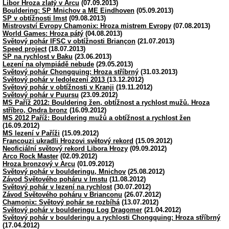
Libor Hroza zlatý v Arcu
(07.09.2013)
Bouldering: SP Mnichov a ME Eindhoven
(05.09.2013)
SP v obtížnosti Imst
(09.08.2013)
Mistrovství Evropy Chamonix: Hroza mistrem Evropy
(07.08.2013)
World Games: Hroza pátý
(04.08.2013)
Světový pohár IFSC v obtížnosti Briançon
(21.07.2013)
Speed project
(18.07.2013)
SP na rychlost v Baku
(23.06.2013)
Lezení na olympiádě nebude
(29.05.2013)
Světový pohár Chongquing: Hroza stříbrný
(31.03.2013)
Světový pohár v ledolezení 2013
(13.12.2012)
Světový pohár v obtížnosti v Kranji
(19.11.2012)
Světový pohár v Puursu
(23.09.2012)
MS Paříž 2012: Bouldering žen, obtížnost a rychlost mužů. Hroza
stříbro, Ondra bronz
(16.09.2012)
MS 2012 Paříž: Bouldering mužů a obtížnost a rychlost žen
(16.09.2012)
MS lezení v Paříži
(15.09.2012)
Francouzi ukradli Hrozovi světový rekord
(15.09.2012)
Neoficiální světový rekord Libora Hrozy
(09.09.2012)
Arco Rock Master
(02.09.2012)
Hroza bronzový v Arcu
(01.09.2012)
Světový pohár v boulderingu, Mnichov
(25.08.2012)
Závod Světového poháru v Imstu
(11.08.2012)
Světový pohár v lezení na rychlost
(30.07.2012)
Závod Světového poháru v Brianconu
(26.07.2012)
Chamonix: Světový pohár se rozbíhá
(13.07.2012)
Světový pohár v boulderingu Log Dragomer
(21.04.2012)
Světový pohár v boulderingu a rychlosti Chongquing: Hroza stříbrný
(17.04.2012)