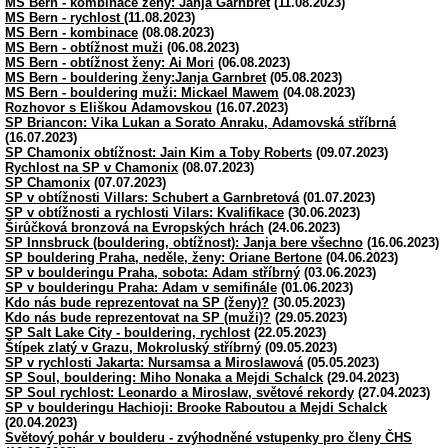
MS Bern - kombinace ženy: Janja Garnbret
(11.08.2023)
MS Bern - rychlost
(11.08.2023)
MS Bern - kombinace
(08.08.2023)
MS Bern - obtížnost muži
(06.08.2023)
MS Bern - obtížnost ženy: Ai Mori
(06.08.2023)
MS Bern - bouldering ženy:Janja Garnbret
(05.08.2023)
MS Bern - bouldering muži: Mickael Mawem
(04.08.2023)
Rozhovor s Eliškou Adamovskou
(16.07.2023)
SP Briancon: Vika Lukan a Sorato Anraku, Adamovská stříbrná
(16.07.2023)
SP Chamonix obtížnost: Jain Kim a Toby Roberts
(09.07.2023)
Rychlost na SP v Chamonix
(08.07.2023)
SP Chamonix
(07.07.2023)
SP v obtížnosti Villars: Schubert a Garnbretová
(01.07.2023)
SP v obtížnosti a rychlosti Vilars: Kvalifikace
(30.06.2023)
Širůčková bronzová na Evropských hrách
(24.06.2023)
SP Innsbruck (bouldering, obtížnost): Janja bere všechno
(16.06.2023)
SP bouldering Praha, neděle, ženy: Oriane Bertone
(04.06.2023)
SP v boulderingu Praha, sobota: Adam stříbrný
(03.06.2023)
SP v boulderingu Praha: Adam v semifinále
(01.06.2023)
Kdo nás bude reprezentovat na SP (ženy)?
(30.05.2023)
Kdo nás bude reprezentovat na SP (muži)?
(29.05.2023)
SP Salt Lake City - bouldering, rychlost
(22.05.2023)
Štípek zlatý v Grazu, Mokroluský stříbrný
(09.05.2023)
SP v rychlosti Jakarta: Nursamsa a Miroslawová
(05.05.2023)
SP Soul, bouldering: Miho Nonaka a Mejdi Schalck
(29.04.2023)
SP Soul rychlost: Leonardo a Miroslaw, světové rekordy
(27.04.2023)
SP v boulderingu Hachioji: Brooke Raboutou a Mejdi Schalck
(20.04.2023)
Světový pohár v boulderu - zvýhodněné vstupenky pro členy ČHS