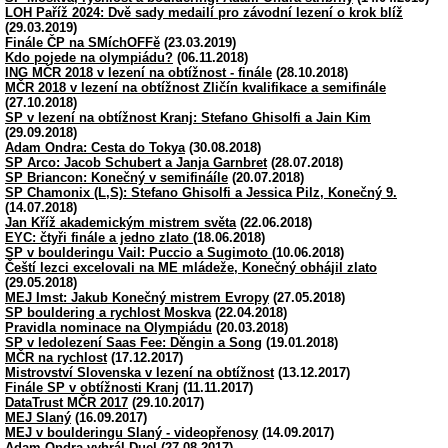
LOH Paříž 2024: Dvě sady medailí pro závodní lezení o krok blíž
(29.03.2019)
Finále ČP na SMíchOFFě
(23.03.2019)
Kdo pojede na olympiádu?
(06.11.2018)
ING MČR 2018 v lezení na obtížnost - finále
(28.10.2018)
MČR 2018 v lezení na obtížnost Zličín kvalifikace a semifinále
(27.10.2018)
SP v lezení na obtížnost Kranj: Stefano Ghisolfi a Jain Kim
(29.09.2018)
Adam Ondra: Cesta do Tokya
(30.08.2018)
SP Arco: Jacob Schubert a Janja Garnbret
(28.07.2018)
SP Briancon: Konečný v semifináíle
(20.07.2018)
SP Chamonix (L,S): Stefano Ghisolfi a Jessica Pilz, Konečný 9.
(14.07.2018)
Jan Kříž akademickým mistrem světa
(22.06.2018)
EYC: čtyři finále a jedno zlato
(18.06.2018)
SP v boulderingu Vail: Puccio a Sugimoto
(10.06.2018)
Čeští lezci excelovali na ME mládeže, Konečný obhájil zlato
(29.05.2018)
MEJ Imst: Jakub Konečný mistrem Evropy
(27.05.2018)
SP bouldering a rychlost Moskva
(22.04.2018)
Pravidla nominace na Olympiádu
(20.03.2018)
SP v ledolezení Saas Fee: Děngin a Song
(19.01.2018)
MČR na rychlost
(17.12.2017)
Mistrovství Slovenska v lezení na obtížnost
(13.12.2017)
Finále SP v obtížnosti Kranj
(11.11.2017)
DataTrust MČR 2017
(29.10.2017)
MEJ Slaný
(16.09.2017)
MEJ v boulderingu Slaný - videopřenosy
(14.09.2017)
Adam Ondra vyhrál Duel
(27.08.2017)