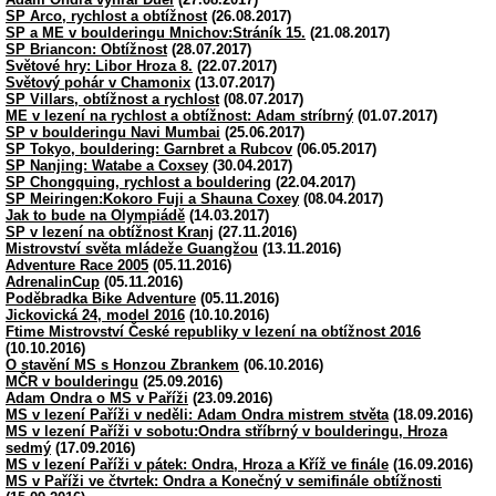
SP Arco, rychlost a obtížnost
(26.08.2017)
SP a ME v boulderingu Mnichov:Stráník 15.
(21.08.2017)
SP Briancon: Obtížnost
(28.07.2017)
Světové hry: Libor Hroza 8.
(22.07.2017)
Světový pohár v Chamonix
(13.07.2017)
SP Villars, obtížnost a rychlost
(08.07.2017)
ME v lezení na rychlost a obtížnost: Adam stríbrný
(01.07.2017)
SP v boulderingu Navi Mumbai
(25.06.2017)
SP Tokyo, bouldering: Garnbret a Rubcov
(06.05.2017)
SP Nanjing: Watabe a Coxsey
(30.04.2017)
SP Chongquing, rychlost a bouldering
(22.04.2017)
SP Meiringen:Kokoro Fuji a Shauna Coxey
(08.04.2017)
Jak to bude na Olympiádě
(14.03.2017)
SP v lezení na obtížnost Kranj
(27.11.2016)
Mistrovství světa mládeže Guangžou
(13.11.2016)
Adventure Race 2005
(05.11.2016)
AdrenalinCup
(05.11.2016)
Poděbradka Bike Adventure
(05.11.2016)
Jickovická 24, model 2016
(10.10.2016)
Ftime Mistrovství České republiky v lezení na obtížnost 2016
(10.10.2016)
O stavění MS s Honzou Zbrankem
(06.10.2016)
MČR v boulderingu
(25.09.2016)
Adam Ondra o MS v Paříži
(23.09.2016)
MS v lezení Paříži v neděli: Adam Ondra mistrem stvěta
(18.09.2016)
MS v lezení Paříži v sobotu:Ondra stříbrný v boulderingu, Hroza
sedmý
(17.09.2016)
MS v lezení Paříži v pátek: Ondra, Hroza a Kříž ve finále
(16.09.2016)
MS v Paříži ve čtvrtek: Ondra a Konečný v semifinále obtížnosti