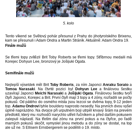
5. kolo
Tento víkend se Světový pohár přesunul z Prahy do jihotyrolského Brixenu,
kam se přesunuli i Adam Ondra a Martin Stráník. Aktuálně: Adam Ondra 19.
Finále mužů
Se třemi topy zvítězil Brit Toby Roberts se třemi topy. Stříbrnou medaili má
Korejec Dohyun Lee, bronzový je Jošijuki Ogata.
Semifinále mužů
Nejlepší výseldek měl Brit
Toby Roberts
, za ním Japonci
Anraku Sorato
a
Tomoa Narasaki
. Na čtvrté pozici byl
Dohyun Lee
a finálovou šestku
uzavírají Japonci
Meichi Narasaki
a
Jošijuki Ogata
. Finálovou šestku tvoří
čtyři Japonci, Korejec a Brit. První čtyři mají 3 topy a 4 zóny, rozřadili se počty
pokusů. Od pátého do osmého místa jsou lezcoi se dvěma topy, 9-12 jeden
top.
Adamu Ondrovi
tyhle bouldery naprosto nesedly. Na prvních dvou vyšel
úplně naprázdno. Na dvojce při urputném boji utrpěl krvavý šrám na prevém
předloktí, který mu rozhodčí narychlo utřeli řučníkem a před dalším pokusem
zalepuli náplastí. Na třetím dal zónu na první pokus a na čtyřce, po řadě
marných pokusů skočit, vymyslel jinou metodu a do zóny se dostal, na top
ale už ne. S Ellisem Ernsbergerem se podělili o 19. místo.