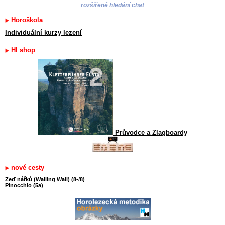
rozšířené hledání chat
Horoškola
Individuální kurzy lezení
HI shop
Průvodce a Zlagboardy
nové cesty
Zeď nářků (Walling Wall) (8-/8)
Pinocchio (5a)