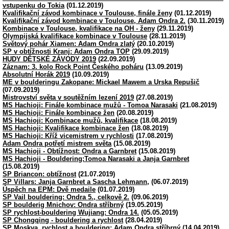
vstupenku do Tokia
(01.12.2019)
Kvalifikační závod kombinace v Toulouse, finále ženy
(01.12.2019)
Kvalifikační závod kombinace v Toulouse, Adam Ondra 2.
(30.11.2019)
Kombinace v Toulouse, kvalifikace na OH - ženy
(29.11.2019)
Olympijská kvalifikace kombinace v Toulouse
(28.11.2019)
Světový pohár Xiamen: Adam Ondra zlatý
(20.10.2019)
SP v obtížnosti Kranj: Adam Ondra TOP
(29.09.2019)
HUDY DĚTSKÉ ZÁVODY 2019
(22.09.2019)
Záznam: 3. kolo Rock Point Českého poháru
(13.09.2019)
Absolutní Horák 2019
(10.09.2019)
ME v boulderingu Zakopane: Mickael Mawem a Urska Repušič
(07.09.2019)
Mistrovství světa v soutěžním lezení 2019
(27.08.2019)
MS Hachioji: Finále kombinace mužů - Tomoa Narasaki
(21.08.2019)
MS Hachioji: Finále kombinace žen
(20.08.2019)
MS Hachioji: Kombinace mužů, kvalifikace
(18.08.2019)
MS Hachioji: Kvalifikace kombinace žen
(18.08.2019)
MS Hachioji: Kříž vicemistrem v rychlosti
(17.08.2019)
Adam Ondra potřetí mistrem světa
(15.08.2019)
MS Hachioji - Obtížnost: Ondra a Garnbret
(15.08.2019)
MS Hachioji - Bouldering:Tomoa Narasaki a Janja Garnbret
(15.08.2019)
SP Briancon: obtížnost
(21.07.2019)
SP Villars: Janja Garnbret a Sascha Lehmann,
(06.07.2019)
Úspěch na EPM: Dvě medaile
(01.07.2019)
SP Vail bouldering: Ondra 5., celkově 2.
(09.06.2019)
SP boulderig Mnichov: Ondra stříbrný
(19.05.2019)
SP rychlost-bouldering Wujiang: Ondra 14.
(05.05.2019)
SP Chongqing - bouldering a rychlost
(28.04.2019)
SP Moskva, rychlost a bouldering: Adam Ondra stříbrný
(14.04.2019)