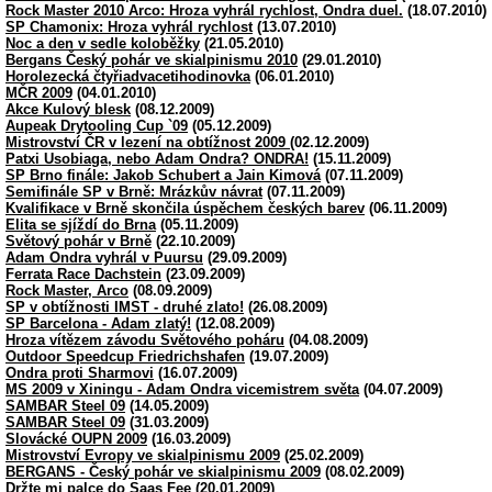
Rock Master 2010 Arco: Hroza vyhrál rychlost, Ondra duel.
(18.07.2010)
SP Chamonix: Hroza vyhrál rychlost
(13.07.2010)
Noc a den v sedle koloběžky
(21.05.2010)
Bergans Český pohár ve skialpinismu 2010
(29.01.2010)
Horolezecká čtyřiadvacetihodinovka
(06.01.2010)
MČR 2009
(04.01.2010)
Akce Kulový blesk
(08.12.2009)
Aupeak Drytooling Cup `09
(05.12.2009)
Mistrovství ČR v lezení na obtížnost 2009
(02.12.2009)
Patxi Usobiaga, nebo Adam Ondra? ONDRA!
(15.11.2009)
SP Brno finále: Jakob Schubert a Jain Kimová
(07.11.2009)
Semifinále SP v Brně: Mrázkův návrat
(07.11.2009)
Kvalifikace v Brně skončila úspěchem českých barev
(06.11.2009)
Elita se sjíždí do Brna
(05.11.2009)
Světový pohár v Brně
(22.10.2009)
Adam Ondra vyhrál v Puursu
(29.09.2009)
Ferrata Race Dachstein
(23.09.2009)
Rock Master, Arco
(08.09.2009)
SP v obtížnosti IMST - druhé zlato!
(26.08.2009)
SP Barcelona - Adam zlatý!
(12.08.2009)
Hroza vítězem závodu Světového poháru
(04.08.2009)
Outdoor Speedcup Friedrichshafen
(19.07.2009)
Ondra proti Sharmovi
(16.07.2009)
MS 2009 v Xiningu - Adam Ondra vicemistrem světa
(04.07.2009)
SAMBAR Steel 09
(14.05.2009)
SAMBAR Steel 09
(31.03.2009)
Slovácké OUPN 2009
(16.03.2009)
Mistrovství Evropy ve skialpinismu 2009
(25.02.2009)
BERGANS - Český pohár ve skialpinismu 2009
(08.02.2009)
Držte mi palce do Saas Fee
(20.01.2009)