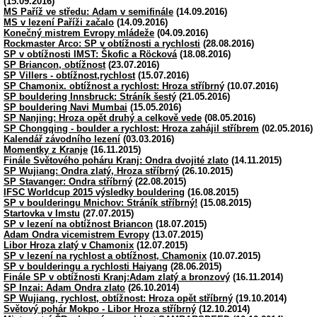
(15.09.2016)
MS Paříž ve středu: Adam v semifinále
(14.09.2016)
MS v lezení Paříži začalo
(14.09.2016)
Konečný mistrem Evropy mládeže
(04.09.2016)
Rockmaster Arco: SP v obtížnosti a rychlosti
(28.08.2016)
SP v obtížnosti IMST: Škofic a Röcková
(18.08.2016)
SP Briancon, obtížnost
(23.07.2016)
SP Villers - obtížnost,rychlost
(15.07.2016)
SP Chamonix. obtížnost a rychlost: Hroza stříbrný
(10.07.2016)
SP bouldering Innsbruck: Stráník šestý
(21.05.2016)
SP bouldering Navi Mumbai
(15.05.2016)
SP Nanjing: Hroza opět druhý a celkově vede
(08.05.2016)
SP Chongqing - boulder a rychlost: Hroza zahájil stříbrem
(02.05.2016)
Kalendář závodního lezení
(03.03.2016)
Momentky z Kranje
(16.11.2015)
Finále Světového poháru Kranj: Ondra dvojité zlato
(14.11.2015)
SP Wujiang: Ondra zlatý, Hroza stříbrný
(26.10.2015)
SP Stavanger: Ondra stříbrný
(22.08.2015)
IFSC Worldcup 2015 výsledky bouldering
(16.08.2015)
SP v boulderingu Mnichov: Stráník stříbrný!
(15.08.2015)
Startovka v Imstu
(27.07.2015)
SP v lezení na obtížnost Briancon
(18.07.2015)
Adam Ondra vicemistrem Evropy
(13.07.2015)
Libor Hroza zlatý v Chamonix
(12.07.2015)
SP v lezení na rychlost a obtížnost, Chamonix
(10.07.2015)
SP v boulderingu a rychlosti Haiyang
(28.06.2015)
Finále SP v obtížnosti Kranj:Adam zlatý a bronzový
(16.11.2014)
SP Inzai: Adam Ondra zlato
(26.10.2014)
SP Wujiang, rychlost, obtížnost: Hroza opět stříbrný
(19.10.2014)
Světový pohár Mokpo - Libor Hroza stříbrný
(12.10.2014)