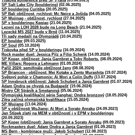
Tisková konference před SP Praha
(03.06.2025)
SP Salt Lake City (bouldering)
(02.06.2025)
SP bouldering Curitiba
(20.05.2025)
SP Bali obtížnost, rychlost: Mc Neice a Jošida
(04.05.2025)
SP Wujinag - obtížnost, rychlost
(27.04.2025)
SP v boulderingu Keqiao
(21.04.2025)
Lezení na LOH 2028 bude na Long Beach
(21.04.2025)
Lezecké MS 2027 bude v Brně
(11.04.2025)
Tři sady medailí na Olympiádě
(10.04.2025)
EP boulder
(09.03.2025)
SP Soul
(05.10.2024)
Tiskovka před SP v boulderingu
(16.09.2024)
Rock master duel: Jessica Pilz a Filip Schenk
(14.09.2024)
SP Koper, obtížnost: Janja Garnbret a Toby Roberts.
(08.09.2024)
ME Villars: Rogora a Lehmann
(01.09.2024)
Paříž 2024: semifinále obtížnost ženy
(08.08.2024)
SP Briancon - obtížnost: Mei Kotake a Zento Murashita
(19.07.2024)
Světový pohár v Chamonix: Ai Mori a Colin Duffy
(13.07.2024)
SP Innsbruck obtížnost: Jakob Schubert a Janja Garnbret
(01.07.2024)
Adam Ondra se chystá na Budapešť
(19.06.2024)
Mistry ČR Stráník a Smetanová
(05.06.2024)
Olympijská kvalifikační série Šanghaj: Ondra bronzový
(18.05.2024)
Zítra začíná olympijská kvalifikace
(15.05.2024)
SP Wujiang
(13.04.2024)
SP v obtížnosti WuJiang: Ai Mori a Sorato Anraku
(24.09.2023)
Jan Štípek zlatý na MEM v obtížností i v EPM v boulderingu
(20.09.2023)
SP Koper (obtížnost): Janja Garnbret a Sorato Anraku
(09.09.2023)
Rockmasters duel: Adam Ondra a Janja Garnbret
(01.09.2023)
MS Bern - kombinace muži: Jakob Schubert
(12.08.2023)