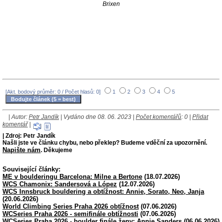
Brixen
[Akt. bodový průměr: 0 / Počet hlasů: 0]
1
2
3
4
5
| Autor:
Petr Jandík
| Vydáno dne 08. 06. 2023 |
Počet komentářů
: 0 |
Přidat
komentář
|
| Zdroj: Petr Jandík
Našli jste ve článku chybu, nebo překlep? Budeme vděční za upozornění.
Napište nám
. Děkujeme
Související články:
ME v boulderingu Barcelona: Milne a Bertone
(18.07.2026)
WCS Chamonix: Sandersová a López
(12.07.2026)
WCS Innsbruck bouldering a obtížnost: Annie, Sorato, Neo, Janja
(20.06.2026)
World Climbing Series Praha 2026 obtížnost
(07.06.2026)
WCSeries Praha 2026 - semifinále obtížnosti
(07.06.2026)
WCSeries Praha 2026 - boulder finále ženy: Annie Sanders
(06.06.2026)