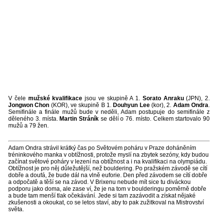
V čele
mužské kvalifikace
jsou ve skupině A 1.
Sorato Anraku
(JPN), 2.
Jongwon Chon
(KOR), ve skupině B 1.
Douhyun Lee
(kor), 2.
Adam Ondra
.
Semifinále a finále mužů bude v neděli, Adam postupuje do semifinále z
děleného 3. místa.
Martin Stráník
se dělí o 76. místo. Celkem startovalo 90
mužů a 79 žen.
Adam Ondra strávil krátký čas po Světovém poháru v Praze doháněním
tréninkového manka v obtížnosti, protože myslí na zbytek sezóny, kdy budou
začínat světové poháry v lezení na obtížnost a i na kvalifikaci na olympiádu.
Obtížnost je pro něj důležutější, než bouldering. Po pražském závodě se cítí
dobře a doufá, že bude dál na vlně euforie. Den před závodem se cítí dobře
a odpočatě a těší se na závod. V Brixenu nebude mít sice tu diváckou
podporu jako doma, ale zase ví, že je na tom v boulderingu poměrně dobře
a bude tam menší tlak očekávání. Jede si tam zazávodit a získat nějaké
zkušenosti a okoukat, co se letos staví, aby to pak zužitkoval na Mistrovství
světa.