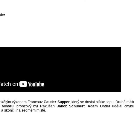
le:
l skělým výkonem Francouz
Gautier Supper
, který se dostal blízko topu. Druhé míst
 Minoru
, bronzový byl Rakušan
Jakob Schubert
.
Adam Ondra
udělal chybu
 a skončil na sedmém místě.