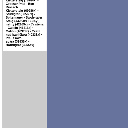
Klettersteig (76784x)
•
Grosser Priel - Bert-
Rinesch
Klettersteig (69986x)
•
Stüdlgrat (50560x)
•
Spitzmauer - Stodertaler
Steig (43283x)
•
Zuby
nehty (42169x)
•
JV stěna
- Cassin (41413x)
•
Malibu (40911x)
•
Cesta
nad kapličkou (40338x)
•
Preussova
spára (39938x)
•
Hörnligrat (39554x)