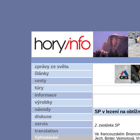
zprávy ze světa
články
cesty
túry
informace
výrobky
návody
SP v lezení na obtíž
diskuse
servis
2. zastávka SP
translation
Ve francouzském Briancon
Vyhledávání
Jech, Binter, Vejmolová, 