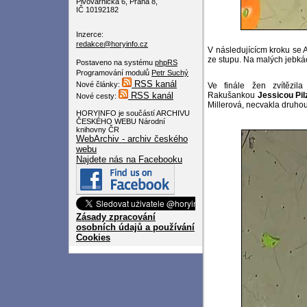
Pivovarnická 6, Praha 8,
IČ 10192182
Inzerce:
redakce@horyinfo.cz
V následujícícm kroku se 
ze stupu. Na malých jebkác
Postaveno na systému
phpRS
Programování modulů
Petr Suchý
RSS kanál
Nové články:
Ve finále žen zvítězil
RSS kanál
Rakušankou
Jessicou Pil
Nové cesty:
Millerová, necvakla druhou
HORYINFO je součástí ARCHIVU
ČESKÉHO WEBU Národní
knihovny ČR
WebArchiv - archiv českého
webu
Najdete nás na Facebooku
Zásady zpracování
osobních údajů a používání
Cookies