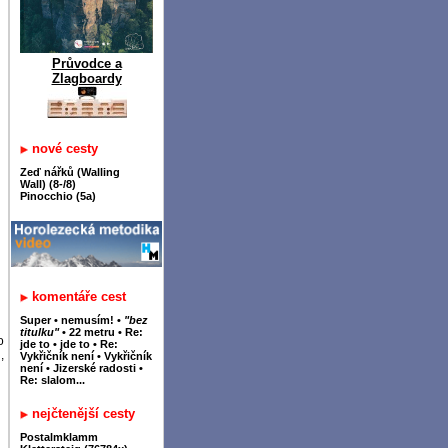
Průvodce a
Zlagboardy
nové cesty
Zeď nářků (Walling
Wall) (8-/8)
Pinocchio (5a)
komentáře cest
Super
•
nemusím!
•
"bez
titulku"
•
22 metru
•
Re:
o
jde to
•
jde to
•
Re:
,
Vykřičník není
•
Vykřičník
není
•
Jizerské radosti
•
Re: slalom...
nejčtenější cesty
Postalmklamm