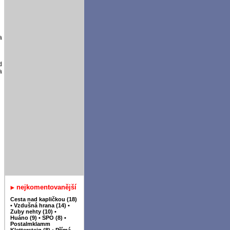
a
d
a
nejkomentovanější
Cesta nad kapličkou (18)
•
Vzdušná hrana (14)
•
Zuby nehty (10)
•
Huáno (9)
•
SPO (8)
•
Postalmklamm
Klettersteig (8)
•
Přímá