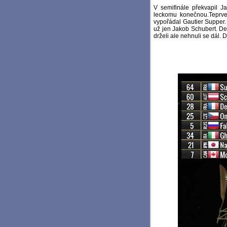
V semifinále překvapil J
leckomu konečnou.Teprve 
vypořádal Gautier Supper. 
už jen Jakob Schubert. Des
drželi ale nehnuli se dál. D