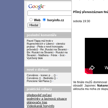
Přímý přenos/záznam finá
Web
horyinfo.cz
sobota 19:30
poslední komentáře
Pavel Tlapa má hrob v
Ruprechticích v Liberci
•
clenskz
prukaz
•
Piola o nové konzeptu
průvodců
•
Re: Rusáci na Štvanici
•
Re: Rusáci na Štvanici
•
Rusáci na
Štvanici
•
Nádhera
•
Fénix
•
šrot
•
Vytržený blok
nové v diskusi
Cervières - konec p ...
(
)
•
Cervières
(
)
•
Bedretto
(
)
•
Poncione Val Piana
(
)
•
Ve finále mužů dominova
obsadil Japonec
Nakano
praktické odkazy
uklouzla mu noha ze stupu
předpověď počasí
podmínky a lavinová situace
plánovače tras
Videokanál horyinfo