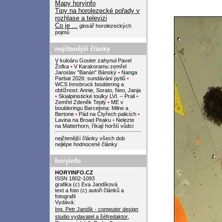
Mapy horyinfo
Tipy na horolezecké pořady v
rozhlase a televizi
Co je ...
glosář horolezeckých
pojmů
nejčtenější články
V kuloáru Gouter zahynul Pavel
Žofka
•
V Karakoramu zemřel
Jaroslav "Banán" Bánský
•
Nanga
Parbat 2026: sundávání pytlů
•
WCS Innsbruck bouldering a
obtížnost: Annie, Sorato, Neo, Janja
•
Skialpinistické toulky LVI. – Prali
•
Zemřel Zdeněk Teplý
•
ME v
boulderingu Barcelona: Milne a
Bertone
•
Pád na Čtyřech palicích
•
Lavina na Broad Peaku
•
Nelezte
na Matterhorn, říkají horští vůdci
nejčtenější články všech dob
nejlépe hodnocené články
horyinfo
HORYINFO.CZ
ISSN 1802-1093
grafika (c) Eva Jandíková
text a foto (c) autoři článků a
fotografií
Vydává:
Ing. Petr Jandík - computer design
studio
vydavatel a šéfredaktor
,