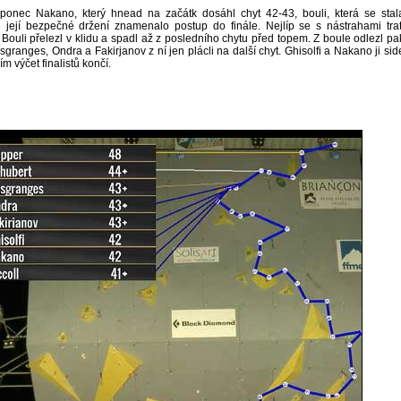
aponec Nakano, který hnead na začátk dosáhl chyt 42-43, bouli, která se stal
její bezpečné držení znamenalo postup do finále. Nejlíp se s nástrahami trat
Bouli přelezl v klidu a spadl až z posledního chytu před topem. Z boule odlezl pa
granges, Ondra a Fakirjanov z ní jen plácli na další chyt. Ghisolfi a Nakano ji sid
ím výčet finalistů končí.