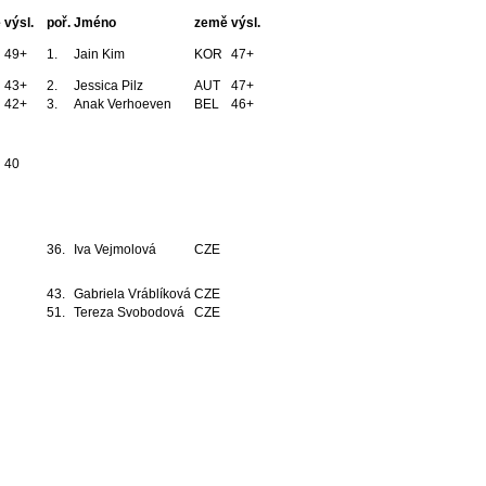
ě
výsl.
poř.
Jméno
země
výsl.
49+
1.
Jain Kim
KOR
47+
43+
2.
Jessica Pilz
AUT
47+
42+
3.
Anak Verhoeven
BEL
46+
40
36.
Iva Vejmolová
CZE
43.
Gabriela Vráblíková
CZE
51.
Tereza Svobodová
CZE