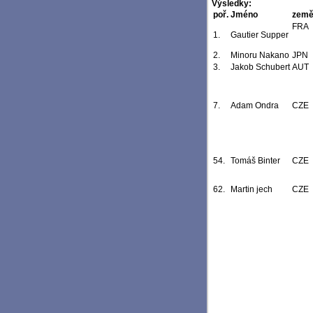
Výsledky:
poř.
Jméno
zem
FRA
1.
Gautier Supper
2.
Minoru Nakano
JPN
3.
Jakob Schubert
AUT
7.
Adam Ondra
CZE
54.
Tomáš Binter
CZE
62.
Martin jech
CZE