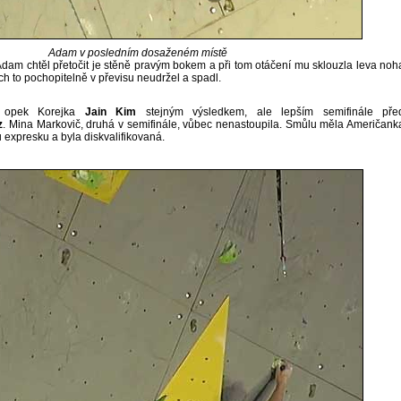
Adam v posledním dosaženém místě
Adam chtěl přetočit je stěně pravým bokem a při tom otáčení mu sklouzla leva noh
h to pochopitelně v převisu neudržel a spadl.
a opek Korejka
Jain Kim
stejným výsledkem, ale lepším semifinále pře
z
. Mina Markovič, druhá v semifinále, vůbec nenastoupila. Smůlu měla Američank
 expresku a byla diskvalifikovaná.