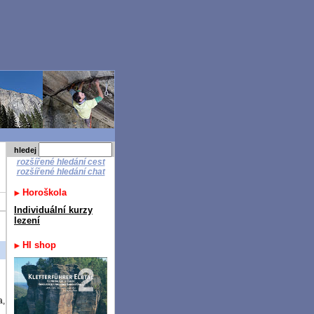
hledej
rozšířené hledání cest
rozšířené hledání chat
Horoškola
Individuální kurzy
lezení
HI shop
a,