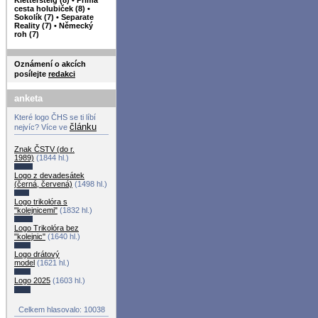
cesta holubiček (8)
•
Sokolík (7)
•
Separate
Reality (7)
•
Německý
roh (7)
Oznámení o akcích
posílejte
redakci
anketa
Které logo ČHS se ti líbí
článku
nejvíc? Více ve
Znak ČSTV (do r.
1989)
(1844 hl.)
Logo z devadesátek
(černá, červená)
(1498 hl.)
Logo trikolóra s
"kolejnicemi"
(1832 hl.)
Logo Trikolóra bez
"kolejnic"
(1640 hl.)
Logo drátový
model
(1621 hl.)
Logo 2025
(1603 hl.)
Celkem hlasovalo: 10038