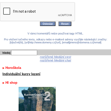
V rámci komentářů nelze používat tagy HTML.
Pro vložení tučného textu, odkazu nebo e-mailové adresy využijte následující značky:
[b]tučné[/b], [url]http://www.domeny.cz[/url], [email]jmeno@domena.cz[/email]
hledej
rozšířené hledání cest
rozšířené hledání chat
Horoškola
Individuální kurzy lezení
HI shop