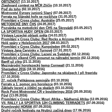
OBTÍŽNOST
(13.10.2017)
Zlagboard contest na MČR Zličín
(10.10.2017)
Poď do toho
(02.10.2017)
Mistrovství Evropy juniorů Slaný
(07.09.2017)
Ferrata na Slánské hoře se rozšiřuje
(31.05.2017)
Promítání v Cross clubu: Austrálie
(25.05.2017)
METODICKÉ DNY ČHS
(24.05.2017)
Pozvánka na metodický den ČHS na Škrovádě
(03.05.2017)
LA SPORTIVA HUDY OPEN
(28.03.2017)
Výstava Lezecké oblasti světa
(14.03.2017)
Promítání v Cross Clubu: Red Rocks a Arizona
(09.03.2017)
Holé spáry v Holešovicích 2017
(08.03.2017)
Promítání v Cross Clubu: Kungsleden
(09.02.2017)
Výstava Jana Červinky v Turnově
(17.01.2017)
Promítání v Cross Clubu: Lezení ve Švédsku
(02.12.2016)
Metodický víkend ČHS posunut na náhradní termín
(02.12.2016)
Banff už zítra
(21.11.2016)
Mezinárodní horolezecký kemp Cornwall
(21.11.2016)
Sherpafest 2016
(18.10.2016)
Promítání v Cross Clubu: Japonsko na skialpech I při freeridu
(17.10.2016)
27. ročník Pelikánova semináře
(03.10.2016)
Ferraty a 1. pomoc pro horolezce
(03.10.2016)
Základy lezení a jištění na skalách
(03.10.2016)
Rock Point Mistrovství ČR v boulderingu 2016
(20.09.2016)
Póvl
(13.09.2016)
Promítání v Cross Clubu: Mzuri Afrika – Nádherná Afrika
(12.09.2016)
VII. RALLY LA SPORTIVA 12H CLIMBING TERRADETS
(07.09.2016)
Krumlovský HORÁK
(07.09.2016)
Druhý ročník festivalu na Hrubici začíná dnes
(17.06.2016)