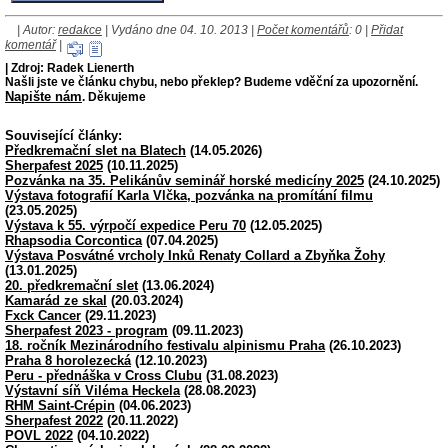
| Autor:
redakce
| Vydáno dne 04. 10. 2013 |
Počet komentářů
: 0 |
Přidat
komentář
|
| Zdroj: Radek Lienerth
Našli jste ve článku chybu, nebo překlep? Budeme vděční za upozornění.
Napište nám
. Děkujeme
Související články:
Předkremační slet na Blatech
(14.05.2026)
Sherpafest 2025
(10.11.2025)
Pozvánka na 35. Pelikánův seminář horské medicíny 2025
(24.10.2025)
Výstava fotografií Karla Vlčka, pozvánka na promítání filmu
(23.05.2025)
Výstava k 55. výrpočí expedice Peru 70
(12.05.2025)
Rhapsodia Corcontica
(07.04.2025)
Výstava Posvátné vrcholy Inků Renaty Collard a Zbyňka Žohy
(13.01.2025)
20. předkremační slet
(13.06.2024)
Kamarád ze skal
(20.03.2024)
Fxck Cancer
(29.11.2023)
Sherpafest 2023 - program
(09.11.2023)
18. ročník Mezinárodního festivalu alpinismu Praha
(26.10.2023)
Praha 8 horolezecká
(12.10.2023)
Peru - přednáška v Cross Clubu
(31.08.2023)
Výstavní síň Viléma Heckela
(28.08.2023)
RHM Saint-Crépin
(04.06.2023)
Sherpafest 2022
(20.11.2022)
POVL 2022
(04.10.2022)