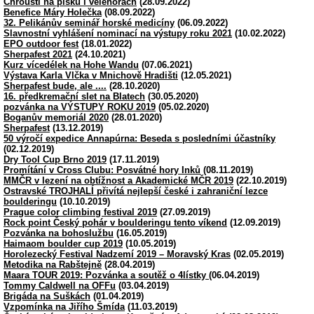
Chrousti na písku i velehorách
(28.09.2022)
Benefice Máry Holečka
(08.09.2022)
32. Pelikánův seminář horské medicíny
(06.09.2022)
Slavnostní vyhlášení nominací na výstupy roku 2021
(10.02.2022)
EPO outdoor fest
(18.01.2022)
Sherpafest 2021
(24.10.2021)
Kurz vícedélek na Hohe Wandu
(07.06.2021)
Výstava Karla Vlčka v Mnichově Hradišti
(12.05.2021)
Sherpafest bude, ale ....
(28.10.2020)
16. předkremační slet na Blatech
(30.05.2020)
pozvánka na VÝSTUPY ROKU 2019
(05.02.2020)
Boganův memoriál 2020
(28.01.2020)
Sherpafest
(13.12.2019)
50 výročí expedice Annapúrna: Beseda s posledními účastníky
(02.12.2019)
Dry Tool Cup Brno 2019
(17.11.2019)
Promítání v Cross Clubu: Posvátné hory Inků
(08.11.2019)
MMČR v lezení na obtížnost a Akademické MČR 2019
(22.10.2019)
Ostravské TROJHALÍ přivítá nejlepší české i zahraniční lezce
boulderingu
(10.10.2019)
Prague color climbing festival 2019
(27.09.2019)
Rock point Český pohár v boulderingu tento víkend
(12.09.2019)
Pozvánka na bohoslužbu
(16.05.2019)
Haimaom boulder cup 2019
(10.05.2019)
Horolezecký Festival Nadzemí 2019 – Moravský Kras
(02.05.2019)
Metodika na Rabštejně
(28.04.2019)
Maara TOUR 2019: Pozvánka a soutěž o 4lístky
(06.04.2019)
Tommy Caldwell na OFFu
(03.04.2019)
Brigáda na Suškách
(01.04.2019)
Vzpomínka na Jiřího Šmída
(11.03.2019)