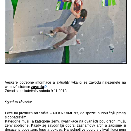
Veškeré potřebné informace a aktuality týkající se závodu nalezenete na
závodu
webové stránce
.
Závod se uskuteční v sobotu 9.11.2013.
Systém závodu:
Leze na profilech od Sviště – PILKA KAMENY, k dispozici budou čtyři profily
s dopadištěm.
Kategorie muži a kategorie ženy. Kvalifikace na dvanácti bouldrech, muži,
ženy společně. Každý ze závodníků obdrží záznamový arch a zapisuje si
dosažený počet zón, topů a pokusů. Na jednotlivé bouldry v kvalifikaci není