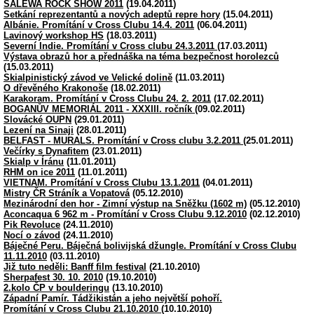
SALEWA ROCK SHOW 2011
(19.04.2011)
Setkání reprezentantů a nových adeptů repre hory
(15.04.2011)
Albánie. Promítání v Cross Clubu 14.4. 2011
(06.04.2011)
Lavinový workshop HS
(18.03.2011)
Severní Indie. Promítání v Cross clubu 24.3.2011
(17.03.2011)
Výstava obrazů hor a přednáška na téma bezpečnost horolezců
(15.03.2011)
Skialpinistický závod ve Velické dolině
(11.03.2011)
O dřevěného Krakonoše
(18.02.2011)
Karakoram. Promítání v Cross Clubu 24. 2. 2011
(17.02.2011)
BOGANŮV MEMORIÁL 2011 - XXXIII. ročník
(09.02.2011)
Slovácké OUPN
(29.01.2011)
Lezení na Sinaji
(28.01.2011)
BELFAST - MURALS. Promítání v Cross clubu 3.2.2011
(25.01.2011)
Večírky s Dynafitem
(23.01.2011)
Skialp v Íránu
(11.01.2011)
RHM on ice 2011
(11.01.2011)
VIETNAM. Promítání v Cross Clubu 13.1.2011
(04.01.2011)
Mistry ČR Stráník a Vopatová
(05.12.2010)
Mezinárodní den hor - Zimní výstup na Sněžku (1602 m)
(05.12.2010)
Aconcaqua 6 962 m - Promítání v Cross Clubu 9.12.2010
(02.12.2010)
Pik Revoluce
(24.11.2010)
Nocí o závod
(24.11.2010)
Báječné Peru. Báječná bolivijská džungle. Promítání v Cross Clubu
11.11.2010
(03.11.2010)
Již tuto neděli: Banff film festival
(21.10.2010)
Sherpafest 30. 10. 2010
(19.10.2010)
2.kolo ČP v boulderingu
(13.10.2010)
Západní Pamír. Tádžikistán a jeho největší pohoří.
Promítání v Cross Clubu 21.10.2010
(10.10.2010)