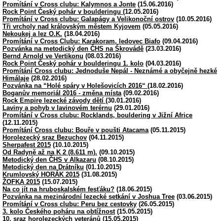
Promítání v Cross clubu: Kalymnos a Jonte
(15.06.2016)
Rock Point Český pohár v boulderingu
(12.05.2016)
Promítání v Cross clubu: Galapágy a Velikonoční ostrov
(10.05.2016)
Tři vrcholy nad královským městem Kyjovem
(05.05.2016)
Nekoukej a lez O.K.
(18.04.2016)
Promítání v Cross Clubu: Karakoram, ledovec Biafo
(09.04.2016)
Pozvánka na metodický den ČHS na Škrovádě
(23.03.2016)
Bernd Arnold ve Vertikonu
(08.03.2016)
Rock Point Český pohár v boulderingu 1. kolo
(04.03.2016)
Promítání Cross clubu: Jednoduše Nepál - Neznámé a obyčejně hezké
Himálaje
(28.02.2016)
Pozvánka na “Holé spáry v Holešovicích 2016“
(18.02.2016)
Boganův memoriál 2016 - změna místa
(09.02.2016)
Rock Empire lezecké závody dětí
(30.01.2016)
Laviny a pohyb v lavinovém terérnu
(29.01.2016)
Promítání v Cross clubu: Rocklands, bouldering v Jižní Africe
(12.11.2015)
Promítání Cross clubu: Bouře v poušti Atacama
(05.11.2015)
Horolezecký sraz Bezuchov
(04.11.2015)
Sherpafest 2015
(10.10.2015)
Od Radyně až na K 2 (8.611 m).
(09.10.2015)
Metodický den ČHS v Alkazaru
(08.10.2015)
Metodický den na Drátníku
(01.10.2015)
Krumlovský HORÁK 2015
(31.08.2015)
ŽOFKA 2015
(15.07.2015)
Na co jít na hruboskalském fesťáku?
(18.06.2015)
Pozvánka na mezinárodní lezecké setkání v Joshua Tree
(03.06.2015)
Promítání v Cross clubu: Peru bez cestovky
(26.05.2015)
3. kolo Českého poháru na obtížnost
(15.05.2015)
10. sraz horolezeckých veteránů
(15.05.2015)