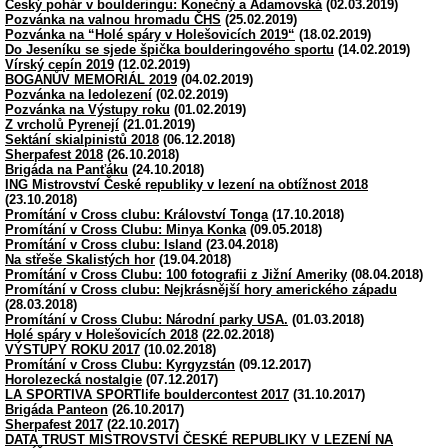
Český pohár v boulderingu: Konečný a Adamovská
(02.03.2019)
Pozvánka na valnou hromadu ČHS
(25.02.2019)
Pozvánka na “Holé spáry v Holešovicích 2019“
(18.02.2019)
Do Jeseníku se sjede špička boulderingového sportu
(14.02.2019)
Vírský cepín 2019
(12.02.2019)
BOGANŮV MEMORIÁL 2019
(04.02.2019)
Pozvánka na ledolezení
(02.02.2019)
Pozvánka na Výstupy roku
(01.02.2019)
Z vrcholů Pyrenejí
(21.01.2019)
Sektání skialpinistů 2018
(06.12.2018)
Sherpafest 2018
(26.10.2018)
Brigáda na Panťáku
(24.10.2018)
ING Mistrovství České republiky v lezení na obtížnost 2018
(23.10.2018)
Promítání v Cross clubu: Království Tonga
(17.10.2018)
Promítání v Cross Clubu: Minya Konka
(09.05.2018)
Promítání v Cross clubu: Island
(23.04.2018)
Na střeše Skalistých hor
(19.04.2018)
Promítání v Cross Clubu: 100 fotografii z Jižní Ameriky
(08.04.2018)
Promítání v Cross clubu: Nejkrásnější hory amerického západu
(28.03.2018)
Promítání v Cross Clubu: Národní parky USA.
(01.03.2018)
Holé spáry v Holešovicích 2018
(22.02.2018)
VÝSTUPY ROKU 2017
(10.02.2018)
Promítání v Cross Clubu: Kyrgyzstán
(09.12.2017)
Horolezecká nostalgie
(07.12.2017)
LA SPORTIVA SPORTlife bouldercontest 2017
(31.10.2017)
Brigáda Panteon
(26.10.2017)
Sherpafest 2017
(22.10.2017)
DATA TRUST MISTROVSTVÍ ČESKÉ REPUBLIKY V LEZENÍ NA