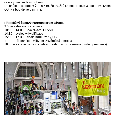
časový limit ani limit pokusů.
Do finále postupuje 6 žen a 6 mužů. Každá kategorie leze 3 bouldery stylem
OS. Na bouldry je dán limit.
Předběžný časový harmonogram závodu:
9:00 – zahájení prezentace
10:00 – 14:00 – kvalifikace, FLASH
14:15 – výsledky kvalifikace
15:00 – 17:30 – finále muži i ženy, OS
17:40 – předání cen vítězům, závěrečná tombola
18:30 – ? - afterparty v přilehlém restauračním zařízení (bude upřesněno)