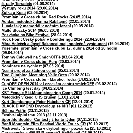
5. rally Terradets
(01.08.2014)
Výstupy roku 2014
(29.06.2014)
Žofka u Kosti
(03.06.2014)
Promítání v Cross clubu: Red Rocks
(24.05.2014)
Adidas metodický den na Rabštejně
(22.05.2014)
1. valašský memoriál v nočním lezení
(20.05.2014)
Mallé Bloccky 2014
(06.05.2014)
Pozvánka na Bike Festival
(28.04.2014)
Rock Point Český pohár v boulderingu 2014
(22.04.2014)
Mára Holeček a Josef Rakoncaj mají společné vystoupení
(15.04.2014)
Yosemite, promítání v Cross clubu 17. dubna 2014 od 20 hodin
(09.04.2014)
Tommy Caldwell na SmíchOFFě
(03.04.2014)
Promítání v Cross clubu: Peru
(20.03.2014)
Nominace na rychlost
(07.03.2014)
Nesmí projet za žádnou cenu!
(05.03.2014)
Trad Climbing Meetining Valle Orco
(20.02.2014)
Promítání v Cross clubu - Maroko, Todra
(14.02.2014)
CupOFF OPEN 2014 v Lezeckém centru smíchOFF
(06.02.2014)
Ice Climbing test day
(04.02.2014)
KST Female Ski-Mountaineering Camp 2014
(20.01.2014)
Metodický víkend ČHS zrušen
(13.01.2014)
Kurt Diemberger a Peter Habeler v ČR
(12.01.2014)
BLACK DIAMOND Drytoolcup se blíží
(01.12.2013)
Běh na Petřín
(23.11.2013)
Festival alpinismu 2013
(22.11.2013)
Sportlife Boulder Contest již tento týden
(07.11.2013)
Banff Mountain Film Festival World Tour v ČR
(30.10.2013)
Mistrovství Slovenska v drytoolingu - pozvánka
(25.10.2013)
Goretexovka a 400 EUR navrch? Maličkost!
(23.09.2013)