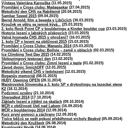
Výstava Valeriána Karouška
(11.05.2015)
Promítání v Cross clubu: Madagaskar
(27.04.2015)
Metodický den ČHS na Rabštejně
(20.04.2015)
Sambar Speed 2015
(09.04.2015)
Bernd Arnold: film a beseda v Libčicích
(30.03.2015)
Kroužek ve větru se jemně kývá...
(25.03.2015)
2. kolo Rock Point ČP v boulderingu a Kinder boulder cup
(23.03.2015)
Historie lezení v labských pískovcích
(23.03.2015)
Valná hromada ČHS 2015 v ohrožení?
(16.03.2015)
1. kolo ČP v lezení na obtížnost 2015
(15.03.2015)
Promítání v Cross Clubu: Manaslu 2014
(15.03.2015)
Promítání v Cross clubu: Bolívie – země v oblacích
(02.03.2015)
Ice Climbing Test Day 2015
(14.02.2015)
Skitouringový testovací den
(13.02.2015)
Promítání v Cross clubu: Zimní lezení v teple
(01.02.2015)
Závod dvojic SmíchOFF
(12.01.2015)
Metodický víkend ČHS v ledolezení
(12.01.2015)
Boganův memoriál
(08.01.2015)
HUDY Opening OPEN
(28.11.2014)
Majstrovstvá Slovenska a 3. kolo SP v drytoolingu na lezeckej stene
K2
(18.11.2014)
Podzimní ozvěny
(21.10.2014)
Sherpafest 2014
(17.10.2014)
Základy lezení a jištění na skalách
(09.10.2014)
MČR v obtížnosti Ústí nad Labem
(16.09.2014)
MČR v boulderingu 2014
(12.09.2014)
Kurz první pomoci a záchrany
(12.09.2014)
Tisíce běžců se opět pokusí přeběhnout vrcholy Beskyd
(05.09.2014)
Metodický den Kružberk
(26.08.2014)
Krumlovský Horák
(14.08.2014)