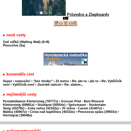
Průvodce a Zlagboardy
nové cesty
Zeď nářků (Walling Wall) (8-/8)
Pinocchio (5a)
komentáře cest
Super
•
nemusím!
•
"bez titulku"
•
22 metru
•
Re: jde to
•
jde to
•
Re: Vykřičník
není
•
Vykřičník není
•
Jizerské radosti
•
Re: slalom...
nejčtenější cesty
Postalmklamm Klettersteig (76777x)
•
Grosser Priel - Bert-Rinesch
Klettersteig (69981x)
•
Stüdlgrat (50554x)
•
Spitzmauer - Stodertaler
Steig (43278x)
•
Zuby nehty (42163x)
•
JV stěna - Cassin (41407x)
•
Malibu (40907x)
•
Cesta nad kapličkou (40332x)
•
Preussova spára (39933x)
•
Hörnligrat (39548x)
nejkomentovanější