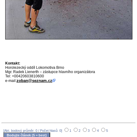
Kontakt:
Horolezecký oddíl Lokomotiva Brno
Mgr. Radek Lienerth – zástupce hlavního organizátora
Tel: +00420603810600
zoban@seznam.cz
e-mail:
[Akt. bodový průměr: 0 / Počet hlasů: 0]
1
2
3
4
5