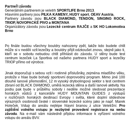
Partneři závodu
Generálním partnerem je veletrh
SPORTLIFE Brno 2013
.
Hlavními partnery jsou
PILKA KAMENY,
HUDY sport
,
OEAV Austria
,
Partnery závodu jsou
BLACK DIAMOND, TENDON, SINGING ROCK,
TRIOP, NOVOPACKÉ PIVO a MONTANA
Organizátory závodu jsou
Lezecké centrum RAJČE
a
SK HO Lokomotiva
Brno
Po finále budou všechny bouldry nahozeny zpět, takže kdo budete chtít
může si v neděli vzít lezečky a bouldry přijít odzkoušet znovu, stejně jako ti,
kteří se v sobotu nebudou chtít přihlásit do závodu. U stěny bude test
centrum lezeček La Sportiva od našeho partnera HUDY sport a lezečky
TRIOP přímo od výrobce.
Jinak doporučuji s sebou vzít i rodinné příslušníky, zejména mladšího věku,
protože v hlae bude bohatý sportovní doprovodný program. Mimo jiné 100
dlouhé lanové přemostění, 12 m vysoký drytoolingový sektor s test centrem
zbraní od BLACK DIAMOND, umělá lezecká stěna a další lanové aktivity. Na
podiu pak bude v průběhu soboty i neděle možné sledovat prezentace
horských vůdců z kanceláře HUDY MOUNTAIN GUIDES z výstupů
v rozličných horských destinací Evropy i světa, které doplní slideshow
výrazných osobností české i slovenské lezecké scény jako je např. Marek
Holeček. Vstup do areálu nejlépe hlavní branou z ulice Veletržní.
Pro
zajištění volného vstupu je nezbytné provedení registrace na webu
závodu
. Na e-mail vám následně přijdou informace k vyřízení volného
vstupu do areálu BVV.