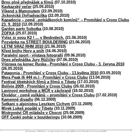
Brno plné přednášek a filmů
(07.10.2010)
Kavkazský večer
(25.09.2010)
Víkend s Mammutem
(22.09.2010)
Jickovická čtyřiadvacítka
(22.09.2010)
Kapadocie – země „pohádkových komínů“ – Promítání v Cross Clubu
23. 9. 2010
(12.09.2010)
Garden party Sobotka
(10.08.2010)
ŽOFKA
(25.07.2010)
Vylez si svou K2 ! ... v Beskydech.
(21.06.2010)
Pozvánka na STREET BOULDERING
(21.06.2010)
LETNÍ SRAZ RHM 2010
(21.06.2010)
Křest knihy Hory a sníh
(16.06.2010)
Paralelní sport - výstava fotografií
(09.06.2010)
Dnes přednáška Jury Růžičky
(07.06.2010)
Výprava na konec Ruska - Promítání v Cross Clubu - 3. června 2010
(26.05.2010)
Patagonia - Promítání v Cross Clubu - 13.května 2010
(03.05.2010)
Mera Peak (6 444 m.) - Promítání v Cross Clubu
(13.04.2010)
Festival tibetských filmů a filmů o Tibetu
(17.03.2010)
Bolívie 2009 - Promítání v Cross Clubu
(26.02.2010)
Lavinový workshop a MČR v záchraně
(18.02.2010)
Ekvádor - země vulkánů – promítání v Cross Clubu
(17.02.2010)
Kamenné divadlo
(06.12.2009)
Setkani s alpinistou Leszkem Cichym
(23.11.2009)
Mirek Lukeš popáté v Tibetu
(10.11.2009)
Mistrovství ČR mládeže v Chocni
(25.08.2009)
OFF Český pohár v boulderingu
(10.08.2009)
K tomtu článku nebyl doposud přiřazen žádný komentář!