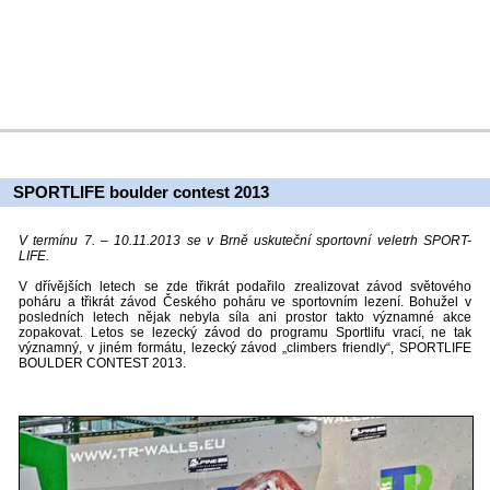
SPORTLIFE boulder contest 2013
V termínu 7. – 10.11.2013 se v Brně uskuteční sportovní veletrh SPORT-
LIFE.
V dřívějších letech se zde třikrát podařilo zrealizovat závod světového
poháru a třikrát závod Českého poháru ve sportovním lezení. Bohužel v
posledních letech nějak nebyla síla ani prostor takto významné akce
zopakovat. Letos se lezecký závod do programu Sportlifu vrací, ne tak
významný, v jiném formátu, lezecký závod „climbers friendly“, SPORTLIFE
BOULDER CONTEST 2013.