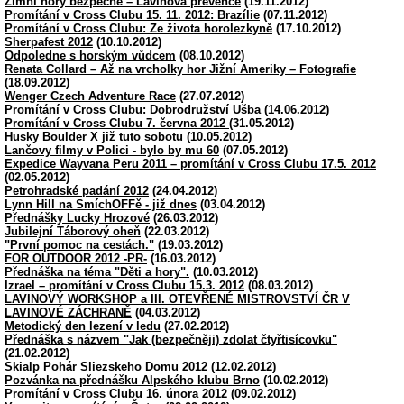
Zimní hory bezpečně – Lavinová prevence
(19.11.2012)
Promítání v Cross Clubu 15. 11. 2012: Brazílie
(07.11.2012)
Promítání v Cross Clubu: Ze života horolezkyně
(17.10.2012)
Sherpafest 2012
(10.10.2012)
Odpoledne s horským vůdcem
(08.10.2012)
Renata Collard – Až na vrcholky hor Jižní Ameriky – Fotografie
(18.09.2012)
Wenger Czech Adventure Race
(27.07.2012)
Promítání v Cross Clubu: Dobrodružství Ušba
(14.06.2012)
Promítání v Cross Clubu 7. června 2012
(31.05.2012)
Husky Boulder X již tuto sobotu
(10.05.2012)
Lančovy filmy v Polici - bylo by mu 60
(07.05.2012)
Expedice Wayvana Peru 2011 – promítání v Cross Clubu 17.5. 2012
(02.05.2012)
Petrohradské padání 2012
(24.04.2012)
Lynn Hill na SmíchOFFě - již dnes
(03.04.2012)
Přednášky Lucky Hrozové
(26.03.2012)
Jubilejní Táborový oheň
(22.03.2012)
"První pomoc na cestách."
(19.03.2012)
FOR OUTDOOR 2012 -PR-
(16.03.2012)
Přednáška na téma "Děti a hory".
(10.03.2012)
Izrael – promítání v Cross Clubu 15.3. 2012
(08.03.2012)
LAVINOVÝ WORKSHOP a III. OTEVŘENÉ MISTROVSTVÍ ČR V
LAVINOVÉ ZÁCHRANĚ
(04.03.2012)
Metodický den lezení v ledu
(27.02.2012)
Přednáška s názvem "Jak (bezpečněji) zdolat čtyřtisícovku"
(21.02.2012)
Skialp Pohár Sliezskeho Domu 2012
(12.02.2012)
Pozvánka na přednášku Alpského klubu Brno
(10.02.2012)
Promítání v Cross Clubu 16. února 2012
(09.02.2012)