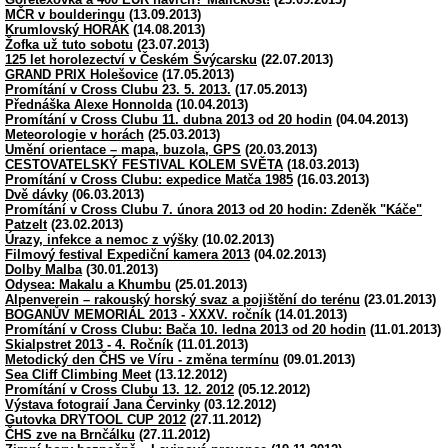
MČR v boulderingu
(13.09.2013)
Krumlovský HORÁK
(14.08.2013)
Žofka už tuto sobotu
(23.07.2013)
125 let horolezectví v Českém Švýcarsku
(22.07.2013)
GRAND PRIX Holešovice
(17.05.2013)
Promítání v Cross Clubu 23. 5. 2013.
(17.05.2013)
Přednáška Alexe Honnolda
(10.04.2013)
Promítání v Cross Clubu 11. dubna 2013 od 20 hodin
(04.04.2013)
Meteorologie v horách
(25.03.2013)
Umění orientace – mapa, buzola, GPS
(20.03.2013)
CESTOVATELSKÝ FESTIVAL KOLEM SVĚTA
(18.03.2013)
Promítání v Cross Clubu: expedice Matča 1985
(16.03.2013)
Dvě dávky
(06.03.2013)
Promítání v Cross Clubu 7. února 2013 od 20 hodin: Zdeněk "Káče"
Patzelt
(23.02.2013)
Úrazy, infekce a nemoc z výšky
(10.02.2013)
Filmový festival Expediční kamera 2013
(04.02.2013)
Dolby Malba
(30.01.2013)
Odysea: Makalu a Khumbu
(25.01.2013)
Alpenverein – rakouský horský svaz a pojištění do terénu
(23.01.2013)
BOGANŮV MEMORIÁL 2013 - XXXV. ročník
(14.01.2013)
Promítání v Cross Clubu: Bača 10. ledna 2013 od 20 hodin
(11.01.2013)
Skialpstret 2013 - 4. Ročník
(11.01.2013)
Metodický den ČHS ve Víru - změna termínu
(09.01.2013)
Sea Cliff Climbing Meet
(13.12.2012)
Promítání v Cross Clubu 13. 12. 2012
(05.12.2012)
Výstava fotograií Jana Červinky
(03.12.2012)
Gutovka DRYTOOL CUP 2012
(27.11.2012)
ČHS zve na Brnčálku
(27.11.2012)