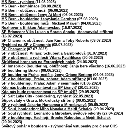
MS Bern - rychlost
(11.08.2023)
MS Bern - kombinace
(08.08.2023)
MS Bern - obtížnost muži
(06.08.2023)
MS Bern - obtížnost ženy: Ai Mori
(06.08.2023)
MS Bern - bouldering ženy:Janja Garnbret
(05.08.2023)
MS Bern - bouldering muži: Mickael Mawem
(04.08.2023)
Rozhovor s Eliškou Adamovskou
(16.07.2023)
SP Briancon: Vika Lukan a Sorato Anraku, Adamovská stříbrná
(16.07.2023)
SP Chamonix obtížnost: Jain Kim a Toby Roberts
(09.07.2023)
Rychlost na SP v Chamonix
(08.07.2023)
SP Chamonix
(07.07.2023)
SP v obtížnosti Villars: Schubert a Garnbretová
(01.07.2023)
SP v obtížnosti a rychlosti Vilars: Kvalifikace
(30.06.2023)
Širůčková bronzová na Evropských hrách
(24.06.2023)
SP Innsbruck (bouldering, obtížnost): Janja bere všechno
(16.06.2023)
SP bouldering Brixen
(08.06.2023)
SP bouldering Praha, neděle, ženy: Oriane Bertone
(04.06.2023)
SP v boulderingu Praha, sobota: Adam stříbrný
(03.06.2023)
SP v boulderingu Praha: Adam v semifinále
(01.06.2023)
Kdo nás bude reprezentovat na SP (ženy)?
(30.05.2023)
Kdo nás bude reprezentovat na SP (muži)?
(29.05.2023)
SP Salt Lake City - bouldering, rychlost
(22.05.2023)
Štípek zlatý v Grazu, Mokroluský stříbrný
(09.05.2023)
SP v rychlosti Jakarta: Nursamsa a Miroslawová
(05.05.2023)
SP Soul, bouldering: Miho Nonaka a Mejdi Schalck
(29.04.2023)
SP Soul rychlost: Leonardo a Miroslaw, světové rekordy
(27.04.2023)
SP v boulderingu Hachioji: Brooke Raboutou a Mejdi Schalck
(20.04.2023)
Světový pohár v boulderu - zvýhodněné vstupenky pro členy ČHS