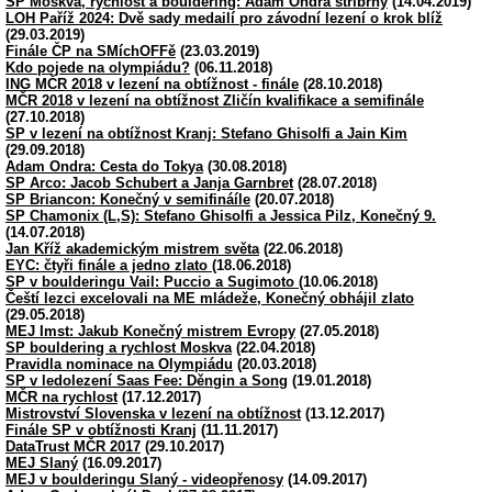
SP Moskva, rychlost a bouldering: Adam Ondra stříbrný
(14.04.2019)
LOH Paříž 2024: Dvě sady medailí pro závodní lezení o krok blíž
(29.03.2019)
Finále ČP na SMíchOFFě
(23.03.2019)
Kdo pojede na olympiádu?
(06.11.2018)
ING MČR 2018 v lezení na obtížnost - finále
(28.10.2018)
MČR 2018 v lezení na obtížnost Zličín kvalifikace a semifinále
(27.10.2018)
SP v lezení na obtížnost Kranj: Stefano Ghisolfi a Jain Kim
(29.09.2018)
Adam Ondra: Cesta do Tokya
(30.08.2018)
SP Arco: Jacob Schubert a Janja Garnbret
(28.07.2018)
SP Briancon: Konečný v semifináíle
(20.07.2018)
SP Chamonix (L,S): Stefano Ghisolfi a Jessica Pilz, Konečný 9.
(14.07.2018)
Jan Kříž akademickým mistrem světa
(22.06.2018)
EYC: čtyři finále a jedno zlato
(18.06.2018)
SP v boulderingu Vail: Puccio a Sugimoto
(10.06.2018)
Čeští lezci excelovali na ME mládeže, Konečný obhájil zlato
(29.05.2018)
MEJ Imst: Jakub Konečný mistrem Evropy
(27.05.2018)
SP bouldering a rychlost Moskva
(22.04.2018)
Pravidla nominace na Olympiádu
(20.03.2018)
SP v ledolezení Saas Fee: Děngin a Song
(19.01.2018)
MČR na rychlost
(17.12.2017)
Mistrovství Slovenska v lezení na obtížnost
(13.12.2017)
Finále SP v obtížnosti Kranj
(11.11.2017)
DataTrust MČR 2017
(29.10.2017)
MEJ Slaný
(16.09.2017)
MEJ v boulderingu Slaný - videopřenosy
(14.09.2017)