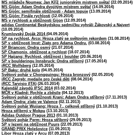
MS mládeže Noumea: Jan Kříž juniorským mistrem světa!
(22.09.2014)
MS Gijón: Adam Ondra dvojitým místrem světa!
(14.09.2014)
MS Gijón: semifinále obtížnosti - Adam topuje
(13.09.2014)
MS Gijón: Finále rychlosti
(12.09.2014)
MS v rychlosti a obtížnosti Gijon
(12.09.2014)
adidas Continental Beskydskou sedmičku vyhráli Žákovský a Najvert
(10.09.2014)
Krumlovský Doják 2014
(04.09.2014)
SP na rychlost, Arco: Hroza zlatý se světovým rekordem
(31.08.2014)
SP v obtížnosti Imst: Zlato pro Adama Ondru.
(03.08.2014)
SP Briancon: Ondra osmý
(21.07.2014)
SP Chamonix, obtížnost a rychlost
(18.07.2014)
SP Haijang: Rychlost, obtížnost i boulder
(20.06.2014)
SP v boulderingu Innsbruck: Ondra stříbrný
(17.05.2014)
iRCC Wolfsberg
(12.05.2014)
SP Baku: druhé kolo
(04.05.2014)
Světový pohár v Chongquingu: Hroza bronzový
(02.05.2014)
iRCC Zagreb: medaile pro české děti
(08.04.2014)
iRCC Tarvisio (ITA)
(26.03.2014)
Kalendář závodů IFSC 2014
(03.02.2014)
MČR v Kladně: Rychle a zběsile
(04.12.2013)
Světový pohár v obtížnosti Kranj: Adam Ondra stříbrný
(17.11.2013)
Adam Ondra: zlato ve Valence
(02.11.2013)
Světový pohár Wujiang: Hroza 7., celkově stříbrný
(21.10.2013)
Hroza stříbrný v Mokpu
(13.10.2013)
Adidas Outdoor Prague 2013
(01.10.2013)
Světový pohár Perm: Hroza stříbrný
(29.09.2013)
SP v lezení na obtížnost Puurs
(22.09.2013)
GRAND PRIX Holešovice
(11.09.2013)
Libor Hroza zlatý v Arcu
(07.09.2013)