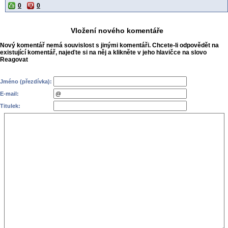
0
0
Vložení nového komentáře
Nový komentář nemá souvislost s jinými komentáři. Chcete-li odpovědět na
existující komentář, najeďte si na něj a klikněte v jeho hlavičce na slovo
Reagovat
Jméno (přezdívka):
E-mail:
Titulek: