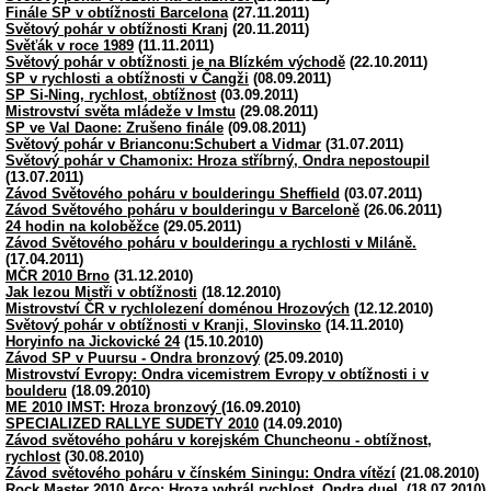
Finále SP v obtížnosti Barcelona
(27.11.2011)
Světový pohár v obtížnosti Kranj
(20.11.2011)
Svěťák v roce 1989
(11.11.2011)
Světový pohár v obtížnosti je na Blízkém východě
(22.10.2011)
SP v rychlosti a obtížnosti v Čangži
(08.09.2011)
SP Si-Ning, rychlost, obtížnost
(03.09.2011)
Mistrovství světa mládeže v Imstu
(29.08.2011)
SP ve Val Daone: Zrušeno finále
(09.08.2011)
Světový pohár v Brianconu:Schubert a Vidmar
(31.07.2011)
Světový pohár v Chamonix: Hroza stříbrný, Ondra nepostoupil
(13.07.2011)
Závod Světového poháru v boulderingu Sheffield
(03.07.2011)
Závod Světového poháru v boulderingu v Barceloně
(26.06.2011)
24 hodin na koloběžce
(29.05.2011)
Závod Světového poháru v boulderingu a rychlosti v Miláně.
(17.04.2011)
MČR 2010 Brno
(31.12.2010)
Jak lezou Mistři v obtížnosti
(18.12.2010)
Mistrovství ČR v rychlolezení doménou Hrozových
(12.12.2010)
Světový pohár v obtížnosti v Kranji, Slovinsko
(14.11.2010)
Horyinfo na Jickovické 24
(15.10.2010)
Závod SP v Puursu - Ondra bronzový
(25.09.2010)
Mistrovství Evropy: Ondra vicemistrem Evropy v obtížnosti i v
boulderu
(18.09.2010)
ME 2010 IMST: Hroza bronzový
(16.09.2010)
SPECIALIZED RALLYE SUDETY 2010
(14.09.2010)
Závod světového poháru v korejském Chuncheonu - obtížnost,
rychlost
(30.08.2010)
Závod světového poháru v čínském Siningu: Ondra vítězí
(21.08.2010)
Rock Master 2010 Arco: Hroza vyhrál rychlost, Ondra duel.
(18.07.2010)