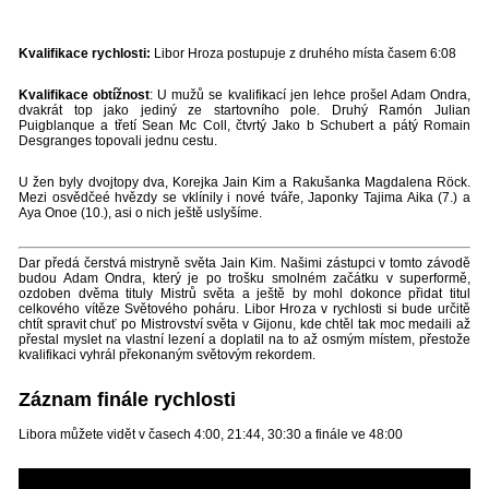
Kvalifikace rychlosti:
Libor Hroza postupuje z druhého místa časem 6:08
Kvalifikace obtížnost
: U mužů se kvalifikací jen lehce prošel Adam Ondra,
dvakrát top jako jediný ze startovního pole. Druhý Ramón Julian
Puigblanque a třetí Sean Mc Coll, čtvrtý Jako b Schubert a pátý Romain
Desgranges topovali jednu cestu.
U žen byly dvojtopy dva, Korejka Jain Kim a Rakušanka Magdalena Röck.
Mezi osvědčeé hvězdy se vklínily i nové tváře, Japonky Tajima Aika (7.) a
Aya Onoe (10.), asi o nich ještě uslyšíme.
Dar předá čerstvá mistryně světa Jain Kim. Našimi zástupci v tomto závodě
budou Adam Ondra, který je po trošku smolném začátku v superformě,
ozdoben dvěma tituly Mistrů světa a ještě by mohl dokonce přidat titul
celkového vítěze Světového poháru. Libor Hroza v rychlosti si bude určitě
chtít spravit chuť po Mistrovství světa v Gijonu, kde chtěl tak moc medaili až
přestal myslet na vlastní lezení a doplatil na to až osmým místem, přestože
kvalifikaci vyhrál překonaným světovým rekordem.
Záznam finále rychlosti
Libora můžete vidět v časech 4:00, 21:44, 30:30 a finále ve 48:00