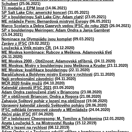
Schubert
(25.06.2021)
Tři medaile z EPM Imst
(14.06.2021)
SP Salt Lake City: americký koncert
(31.05.2021)
SP v boulderingu Salt Lake City: Adam zlatý!
(23.05.2021)
ME mládeže Perm: Bernardová mistryní Evropy
(06.05.2021)
Marco Scolaris a Debra Gawrych vedou IFSC do roku 2025
(26.04.2021)
SP v boulderingu Meiringen: Adam Ondra a Janja Garnbret
(15.04.2021)
Nominace na Olympiádu jsou komplet
(09.03.2021)
Zprávy z IFSC
(19.02.2021)
Loužecká a Vrtík mistry ČR.
(14.12.2020)
ME Moskva kombinace: Rubcov a Meškova, Adamovská třetí
(26.11.2020)
ME Moskva 2000 - Obtížnost: Adamovská stříbrná.
(24.11.2020)
ME Moskva: Mistry v boulderingu jsou Meškova a Kruder
(23.11.2020)
ME Moskva: kvalifikace boulderingu
(22.11.2020)
Baraščuková a Boldyrev mistry Evropy v rychlosti
(21.11.2020)
Naši profesionální závodníci
(04.11.2020)
MČR 2020 finále mužů
(04.10.2020)
Kalendář závodů IFSC 2021
(03.09.2020)
Adam Ondra zaslouženě zlatý v Brianconu
(23.08.2020)
SP v obtížnosti Briancon: Ondra a Rogora
(21.08.2020)
Zahajuje Světový pohár v lezení ma obtížnost
(19.08.2020)
Upravený kalendář závodů Světového poháru
(28.06.2020)
IFSC odkládá červencové závody a MEmládeže
(24.04.2020)
Akční plán IFSC
(07.04.2020)
SP v ledolezení Cheongsong: M. Tomilov a Tolokonina
(12.01.2020)
Aneta Loužecká 5. na Mistrovství Ruska
(15.12.2019)
MČR v lezení na rychlost
(08.12.2019)
Adam Ondra si z Toulouse odváží stříbro z kombinace a zaslouženou