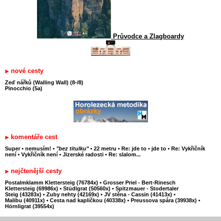
Průvodce a Zlagboardy
nové cesty
Zeď nářků (Walling Wall) (8-/8)
Pinocchio (5a)
komentáře cest
Super
•
nemusím!
•
"bez titulku"
•
22 metru
•
Re: jde to
•
jde to
•
Re: Vykřičník
není
•
Vykřičník není
•
Jizerské radosti
•
Re: slalom...
nejčtenější cesty
Postalmklamm Klettersteig (76784x)
•
Grosser Priel - Bert-Rinesch
Klettersteig (69986x)
•
Stüdlgrat (50560x)
•
Spitzmauer - Stodertaler
Steig (43283x)
•
Zuby nehty (42169x)
•
JV stěna - Cassin (41413x)
•
Malibu (40911x)
•
Cesta nad kapličkou (40338x)
•
Preussova spára (39938x)
•
Hörnligrat (39554x)