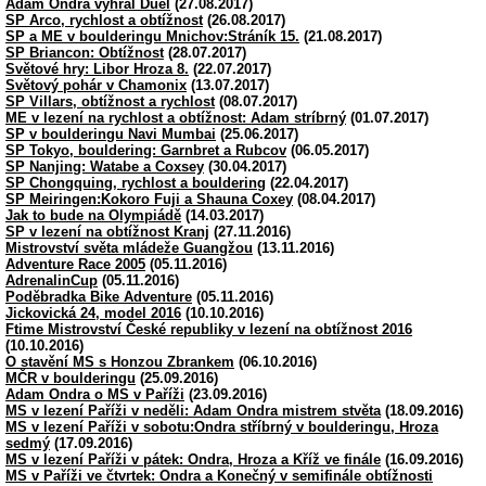
Adam Ondra vyhrál Duel
(27.08.2017)
SP Arco, rychlost a obtížnost
(26.08.2017)
SP a ME v boulderingu Mnichov:Stráník 15.
(21.08.2017)
SP Briancon: Obtížnost
(28.07.2017)
Světové hry: Libor Hroza 8.
(22.07.2017)
Světový pohár v Chamonix
(13.07.2017)
SP Villars, obtížnost a rychlost
(08.07.2017)
ME v lezení na rychlost a obtížnost: Adam stríbrný
(01.07.2017)
SP v boulderingu Navi Mumbai
(25.06.2017)
SP Tokyo, bouldering: Garnbret a Rubcov
(06.05.2017)
SP Nanjing: Watabe a Coxsey
(30.04.2017)
SP Chongquing, rychlost a bouldering
(22.04.2017)
SP Meiringen:Kokoro Fuji a Shauna Coxey
(08.04.2017)
Jak to bude na Olympiádě
(14.03.2017)
SP v lezení na obtížnost Kranj
(27.11.2016)
Mistrovství světa mládeže Guangžou
(13.11.2016)
Adventure Race 2005
(05.11.2016)
AdrenalinCup
(05.11.2016)
Poděbradka Bike Adventure
(05.11.2016)
Jickovická 24, model 2016
(10.10.2016)
Ftime Mistrovství České republiky v lezení na obtížnost 2016
(10.10.2016)
O stavění MS s Honzou Zbrankem
(06.10.2016)
MČR v boulderingu
(25.09.2016)
Adam Ondra o MS v Paříži
(23.09.2016)
MS v lezení Paříži v neděli: Adam Ondra mistrem stvěta
(18.09.2016)
MS v lezení Paříži v sobotu:Ondra stříbrný v boulderingu, Hroza
sedmý
(17.09.2016)
MS v lezení Paříži v pátek: Ondra, Hroza a Kříž ve finále
(16.09.2016)
MS v Paříži ve čtvrtek: Ondra a Konečný v semifinále obtížnosti