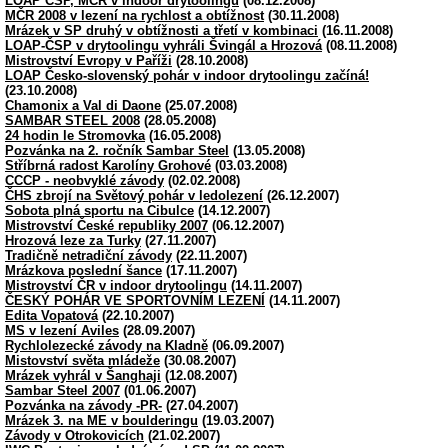
LOAP ČSP, MČR v indoor drytoolingu
(08.12.2008)
MČR 2008 v lezení na rychlost a obtížnost
(30.11.2008)
Mrázek v SP druhý v obtížnosti a třetí v kombinaci
(16.11.2008)
LOAP-ČSP v drytoolingu vyhráli Švingál a Hrozová
(08.11.2008)
Mistrovství Evropy v Paříži
(28.10.2008)
LOAP Česko-slovenský pohár v indoor drytoolingu začíná!
(23.10.2008)
Chamonix a Val di Daone
(25.07.2008)
SAMBAR STEEL 2008
(28.05.2008)
24 hodin le Stromovka
(16.05.2008)
Pozvánka na 2. ročník Sambar Steel
(13.05.2008)
Stříbrná radost Karolíny Grohové
(03.03.2008)
CCCP - neobvyklé závody
(02.02.2008)
ČHS zbrojí na Světový pohár v ledolezení
(26.12.2007)
Sobota plná sportu na Cibulce
(14.12.2007)
Mistrovství České republiky 2007
(06.12.2007)
Hrozová leze za Turky
(27.11.2007)
Tradičně netradiční závody
(22.11.2007)
Mrázkova poslední šance
(17.11.2007)
Mistrovství ČR v indoor drytoolingu
(14.11.2007)
ČESKÝ POHÁR VE SPORTOVNÍM LEZENÍ
(14.11.2007)
Edita Vopatová
(22.10.2007)
MS v lezení Aviles
(28.09.2007)
Rychlolezecké závody na Kladně
(06.09.2007)
Mistovství světa mládeže
(30.08.2007)
Mrázek vyhrál v Šanghaji
(12.08.2007)
Sambar Steel 2007
(01.06.2007)
Pozvánka na závody -PR-
(27.04.2007)
Mrázek 3. na ME v boulderingu
(19.03.2007)
Závody v Otrokovicích
(21.02.2007)