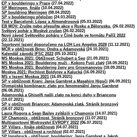
EP v boulderingu v Praze
(27.04.2022)
SP Meiringen, finále
(10.04.2022)
SP bouldring Meiringen
(08.04.2022)
SP v boulderingu přeložen
(24.03.2022)
Test v Barceloně: López a Almendrosová
(05.03.2022)
EB MOV: Zrušte nebo přesuňte akce v Rusku a Bělorusku.
(26.02.2022)
Světový pohár v Moskvě zrušen
(26.02.2022)
Nový závod Světového poháru v Číně bude ve formátu Paříž 2022
(22.12.2021)
Sportovní lezení doporučeno na LOH Los Angeles 2028
(11.12.2021)
MČR v obtížnosti Brno: Ondra a Adamovská
(24.10.2021)
Kalendář závodů IFSC 2022
(05.10.2021)
MS Moskva 2021: Obtížnost: Schubert a Seo
(21.09.2021)
MS Moskva 2021: Bouldering muži - Kokoro Fujii zlatý
(18.09.2021)
MS Moskva 2021: Bouldering ženy pro Grosmanovou
(18.09.2021)
Moskva 2021: Rychlost Boldyrev a Kalucká
(16.09.2021)
MS v lezení Moskva 2021
(16.09.2021)
SP v obtížnosti Kranj: Janja Garnbret a Masahiro Higuči
(06.09.2021)
Olympijská kombinace: zlato pro fenomenální Janju Garnbret
(06.08.2021)
Adamovská a Ghisolfi našli zlato na konci duhy v Brianconu
(19.07.2021)
SP v obtížnosti Briancon: Adamovská zlatá, Stráník bronzový
(18.07.2021)
Laura Rogora a Sean Bailey zvítězili v Chamonix
(14.07.2021)
SP Chamonix - obtížnost, Stráník bronzový
(11.07.2021)
Multisportovní Mistrovství EVROPY 2022
(06.07.2021)
SP Villars - finále obtížnosti
(04.07.2021)
SP Villars - obtížnost a rychlost
(02.07.2021)
SP Innsbruck - obtížnost, bouldering: Janja Garnbret a Jakob