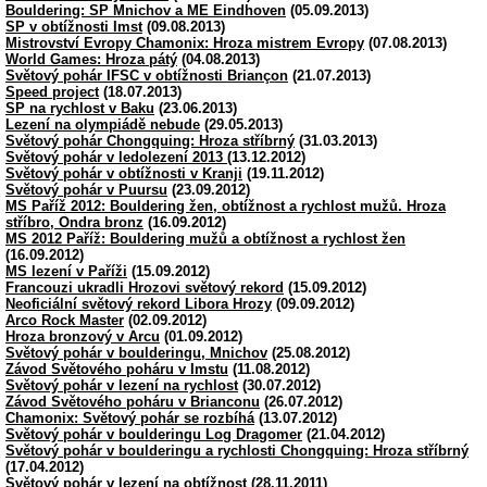
Bouldering: SP Mnichov a ME Eindhoven
(05.09.2013)
SP v obtížnosti Imst
(09.08.2013)
Mistrovství Evropy Chamonix: Hroza mistrem Evropy
(07.08.2013)
World Games: Hroza pátý
(04.08.2013)
Světový pohár IFSC v obtížnosti Briançon
(21.07.2013)
Speed project
(18.07.2013)
SP na rychlost v Baku
(23.06.2013)
Lezení na olympiádě nebude
(29.05.2013)
Světový pohár Chongquing: Hroza stříbrný
(31.03.2013)
Světový pohár v ledolezení 2013
(13.12.2012)
Světový pohár v obtížnosti v Kranji
(19.11.2012)
Světový pohár v Puursu
(23.09.2012)
MS Paříž 2012: Bouldering žen, obtížnost a rychlost mužů. Hroza
stříbro, Ondra bronz
(16.09.2012)
MS 2012 Paříž: Bouldering mužů a obtížnost a rychlost žen
(16.09.2012)
MS lezení v Paříži
(15.09.2012)
Francouzi ukradli Hrozovi světový rekord
(15.09.2012)
Neoficiální světový rekord Libora Hrozy
(09.09.2012)
Arco Rock Master
(02.09.2012)
Hroza bronzový v Arcu
(01.09.2012)
Světový pohár v boulderingu, Mnichov
(25.08.2012)
Závod Světového poháru v Imstu
(11.08.2012)
Světový pohár v lezení na rychlost
(30.07.2012)
Závod Světového poháru v Brianconu
(26.07.2012)
Chamonix: Světový pohár se rozbíhá
(13.07.2012)
Světový pohár v boulderingu Log Dragomer
(21.04.2012)
Světový pohár v boulderingu a rychlosti Chongquing: Hroza stříbrný
(17.04.2012)
Světový pohár v lezení na obtížnost
(28.11.2011)