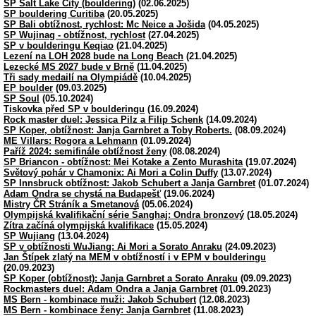
SP Salt Lake City (bouldering)
(02.06.2025)
SP bouldering Curitiba
(20.05.2025)
SP Bali obtížnost, rychlost: Mc Neice a Jošida
(04.05.2025)
SP Wujinag - obtížnost, rychlost
(27.04.2025)
SP v boulderingu Keqiao
(21.04.2025)
Lezení na LOH 2028 bude na Long Beach
(21.04.2025)
Lezecké MS 2027 bude v Brně
(11.04.2025)
Tři sady medailí na Olympiádě
(10.04.2025)
EP boulder
(09.03.2025)
SP Soul
(05.10.2024)
Tiskovka před SP v boulderingu
(16.09.2024)
Rock master duel: Jessica Pilz a Filip Schenk
(14.09.2024)
SP Koper, obtížnost: Janja Garnbret a Toby Roberts.
(08.09.2024)
ME Villars: Rogora a Lehmann
(01.09.2024)
Paříž 2024: semifinále obtížnost ženy
(08.08.2024)
SP Briancon - obtížnost: Mei Kotake a Zento Murashita
(19.07.2024)
Světový pohár v Chamonix: Ai Mori a Colin Duffy
(13.07.2024)
SP Innsbruck obtížnost: Jakob Schubert a Janja Garnbret
(01.07.2024)
Adam Ondra se chystá na Budapešť
(19.06.2024)
Mistry ČR Stráník a Smetanová
(05.06.2024)
Olympijská kvalifikační série Šanghaj: Ondra bronzový
(18.05.2024)
Zítra začíná olympijská kvalifikace
(15.05.2024)
SP Wujiang
(13.04.2024)
SP v obtížnosti WuJiang: Ai Mori a Sorato Anraku
(24.09.2023)
Jan Štípek zlatý na MEM v obtížností i v EPM v boulderingu
(20.09.2023)
SP Koper (obtížnost): Janja Garnbret a Sorato Anraku
(09.09.2023)
Rockmasters duel: Adam Ondra a Janja Garnbret
(01.09.2023)
MS Bern - kombinace muži: Jakob Schubert
(12.08.2023)
MS Bern - kombinace ženy: Janja Garnbret
(11.08.2023)