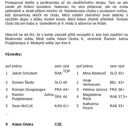
Postupoval dobře a profesorsky až do závěřečného stropu. Tam se ale
zamkl při řešení boulderu. Nakonec ho sice překonal, ale ne zcela
optimálně a ztratil přitom mnoho sil. Následovala chyba v postavení nohou,
kdy dynamicky skočil do chytu, který ostatní závodníci brali staticky s
využitím stupu v důlku modré boule, který Adam zřejmě přehlédl. Tomuto
chytu dal jen babu a výsledkem je 9. místo a absence ve finále.
Obecně se dá říct, že v tomto závodě příliš neuspěli ti, kdo byli úspěšní na
Mistrovství světa. Mistr světa Adam Ondra 9., vicemistr Ramón Julina
Puigblanque 4. Mistryně světa Jan Kim 6.
Výsledky:
poř
jméno
zem
výsl
poř
jméno
zem
výsl
TOP
1
Jakob Schubert
RAK
1
Mina Markovič
SLO
45+
Anak
2
Domen Škofic
SLO
49
2
BEL
43+
Verhoeven
3
Romain Desgranges
FRA
44+
3
Héléne Janicot
FRA
38+
Ramón Julina
Magdalena
4
ŠPA
44
4
RAK
37,5+
Puigblanque
Röck
Katharina
5
Sean McColl
KAN
41+
5
RAK
33+
Posch
...
9
Adam Ondra
CZE