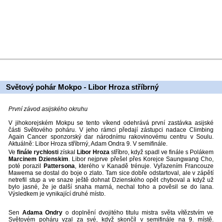
Světový pohár Mokpo - Libor Hroza stříbrný
První závod asijského okruhu
V jihokorejském Mokpu se tento víkend odehrává první zastávka asijské
části Světového poháru. V jeho rámci předají zástupci nadace Climbing
Again Cancer sponzorský dar národnímu rakovinovému centru v Soulu.
Aktuálně: Libor Hroza stříbrný, Adam Ondra 9. V semifinále.
Ve
finále rychlosti
získal
Libor Hroza
stříbro, když spadl ve finále s Polákem
Marcinem Dzienskim
. Libor nejprve přešel přes Korejce Saungwang Cho,
poté porazil
Pattersona
, kterého v Kanadě trénuje. Vyřazením Francouze
Mawema se dostal do boje o zlato. Tam sice dobře odstartoval, ale v zápětí
netrefil stup a ve snaze ještě dohnat Dzienského opět chyboval a když už
bylo jasné, že je další snaha marná, nechal toho a pověsil se do lana.
Výsledkem je vynikající druhé místo.
Sen
Adama Ondry
o doplnění dvojitého titulu mistra světa vítězstvím ve
Světovém poháru vzal za své, když skončíl v semifinále na 9. místě.