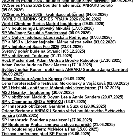
WCSeries Praha 2026 - boulder semifinále ženy: McNeice
(06.06.2026)
WCSeries Praha 2026 boulder finále muži: ANRAKU Sorato
(05.06.2026)
WCSeries Praha 2026 - kvalifikace obtížnost
(04.06.2026)
WORLD CLIMBING SERIES PRAHA 2026
(02.06.2026)
World Climbing Series Madrid bouldering
(29.05.2026)
EP v boulderingu Liptovský Mikuláš
(17.05.2026)
SP WuJiang: Suzuki a Sandersová
(08.05.2026)
EP v Oulu v ledolezení:Loužecká a Rodríguez
(07.03.2026)
EP a MSJ v Lichtenštejnsku: Máme mistra světa
(03.02.2026)
SP v ledolezení Saas Fee 2026
(23.01.2026)
Světový pohár bude na Štvanici
(05.12.2025)
EP v obtížnosti Toulouse
(01.11.2025)
Rock Master duel: Adam Ondra a Brooke Raboutou
(17.10.2025)
Adam Ondra bude na Rock Masteru
(17.10.2025)
Světový pohár Koper - obtížnost: ANRAKU Sorato a Janja Garnbret
(06.09.2025)
Adam Ondra o závodě v Koperu
(04.09.2025)
Cena horolezeckého festivalu: Mokroluský a Vojáčková
(01.09.2025)
MSJ Helsinki - obtížnost. Mokroluský vicemistrem
(31.07.2025)
MSJ Hesinky - bouldering
(30.07.2025)
SP v obtížnosti Madrid: Doyun Lee a Annie Sanders
(20.07.2025)
SP v Chamonix: SEO a ANRAKU
(13.07.2025)
SP Innsbruck obtížnost: Garnbret a Suzuki
(28.06.2025)
Oriane Bertone a ANRAKU Sorato vítězi boulderového Světového
poháru
(28.06.2025)
SP Innsbruck: Boulder a paralezení
(27.06.2025)
SP Bouldering Praha - omluva a sleva na příště
(21.06.2025)
SP v boulderingu Bern: McNeice a Pan
(15.06.2025)
Tisková konference před SP Praha
(03.06.2025)