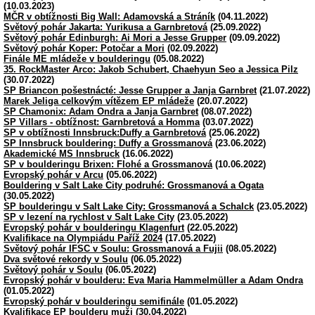
(10.03.2023)
MČR v obtížnosti Big Wall: Adamovská a Stráník
(04.11.2022)
Světový pohár Jakarta: Yurikusa a Garnbretová
(25.09.2022)
Světový pohár Edinburgh: Ai Mori a Jesse Grupper
(09.09.2022)
Světový pohár Koper: Potočar a Mori
(02.09.2022)
Finále ME mládeže v boulderingu
(05.08.2022)
35. RockMaster Arco: Jakob Schubert, Chaehyun Seo a Jessica Pilz
(30.07.2022)
SP Briancon pošestnácté: Jesse Grupper a Janja Garnbret
(21.07.2022)
Marek Jeliga celkovým vítězem EP mládeže
(20.07.2022)
SP Chamonix: Adam Ondra a Janja Garnbret
(08.07.2022)
SP Villars - obtížnost: Garnbretová a Homma
(03.07.2022)
SP v obtížnosti Innsbruck:Duffy a Garnbretová
(25.06.2022)
SP Innsbruck bouldering: Duffy a Grossmanová
(23.06.2022)
Akademické MS Innsbruck
(16.06.2022)
SP v boulderingu Brixen: Flohé a Grossmanová
(10.06.2022)
Evropský pohár v Arcu
(05.06.2022)
Bouldering v Salt Lake City podruhé: Grossmanová a Ogata
(30.05.2022)
SP boulderingu v Salt Lake City: Grossmanová a Schalck
(23.05.2022)
SP v lezení na rychlost v Salt Lake City
(23.05.2022)
Evropský pohár v boulderingu Klagenfurt
(22.05.2022)
Kvalifikace na Olympiádu Paříž 2024
(17.05.2022)
Světový pohár IFSC v Soulu: Grossmanová a Fujii
(08.05.2022)
Dva světové rekordy v Soulu
(06.05.2022)
Světový pohár v Soulu
(06.05.2022)
Evropský pohár v boulderu: Eva Maria Hammelmüller a Adam Ondra
(01.05.2022)
Evropský pohár v boulderingu semifinále
(01.05.2022)
Kvalifikace EP boulderu muži
(30.04.2022)