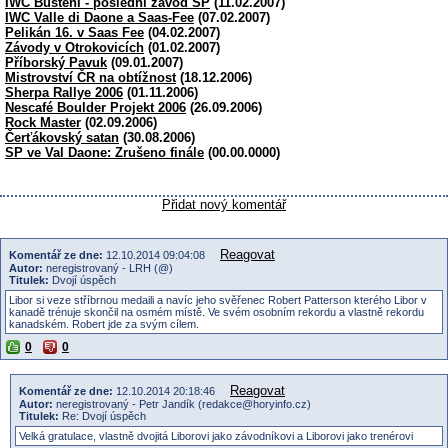
IWC Busteni - poslední závod SP
(11.02.2007)
IWC Valle di Daone a Saas-Fee
(07.02.2007)
Pelikán 16. v Saas Fee
(04.02.2007)
Závody v Otrokovicích
(01.02.2007)
Příborský Pavuk
(09.01.2007)
Mistrovství ČR na obtížnost
(18.12.2006)
Sherpa Rallye 2006
(01.11.2006)
Nescafé Boulder Projekt 2006
(26.09.2006)
Rock Master
(02.09.2006)
Čerťákovský satan
(30.08.2006)
SP ve Val Daone: Zrušeno finále
(00.00.0000)
Přidat nový komentář
Reagovat
Komentář ze dne:
12.10.2014 09:04:08
Autor:
neregistrovaný - LRH (@)
Titulek:
Dvojí úspěch
Libor si veze stříbrnou medaili a navíc jeho svěřenec Robert Patterson kterého Libor v
kanadě trénuje skončil na osmém místě. Ve svém osobním rekordu a vlastně rekordu
kanadském. Robert jde za svým cílem.
0
0
Reagovat
Komentář ze dne:
12.10.2014 20:18:46
Autor:
neregistrovaný - Petr Jandík (redakce@horyinfo.cz)
Titulek:
Re: Dvojí úspěch
Velká gratulace, vlastně dvojitá Liborovi jako závodníkovi a Liborovi jako trenérovi