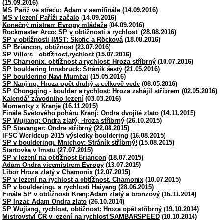
(15.09.2016)
MS Paříž ve středu: Adam v semifinále
(14.09.2016)
MS v lezení Paříži začalo
(14.09.2016)
Konečný mistrem Evropy mládeže
(04.09.2016)
Rockmaster Arco: SP v obtížnosti a rychlosti
(28.08.2016)
SP v obtížnosti IMST: Škofic a Röcková
(18.08.2016)
SP Briancon, obtížnost
(23.07.2016)
SP Villers - obtížnost,rychlost
(15.07.2016)
SP Chamonix. obtížnost a rychlost: Hroza stříbrný
(10.07.2016)
SP bouldering Innsbruck: Stráník šestý
(21.05.2016)
SP bouldering Navi Mumbai
(15.05.2016)
SP Nanjing: Hroza opět druhý a celkově vede
(08.05.2016)
SP Chongqing - boulder a rychlost: Hroza zahájil stříbrem
(02.05.2016)
Kalendář závodního lezení
(03.03.2016)
Momentky z Kranje
(16.11.2015)
Finále Světového poháru Kranj: Ondra dvojité zlato
(14.11.2015)
SP Wujiang: Ondra zlatý, Hroza stříbrný
(26.10.2015)
SP Stavanger: Ondra stříbrný
(22.08.2015)
IFSC Worldcup 2015 výsledky bouldering
(16.08.2015)
SP v boulderingu Mnichov: Stráník stříbrný!
(15.08.2015)
Startovka v Imstu
(27.07.2015)
SP v lezení na obtížnost Briancon
(18.07.2015)
Adam Ondra vicemistrem Evropy
(13.07.2015)
Libor Hroza zlatý v Chamonix
(12.07.2015)
SP v lezení na rychlost a obtížnost, Chamonix
(10.07.2015)
SP v boulderingu a rychlosti Haiyang
(28.06.2015)
Finále SP v obtížnosti Kranj:Adam zlatý a bronzový
(16.11.2014)
SP Inzai: Adam Ondra zlato
(26.10.2014)
SP Wujiang, rychlost, obtížnost: Hroza opět stříbrný
(19.10.2014)
Mistrovství ČR v lezení na rychlost SAMBARSPEED
(10.10.2014)