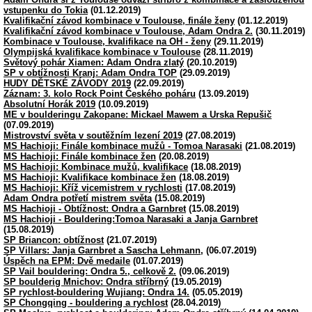
vstupenku do Tokia
(01.12.2019)
Kvalifikační závod kombinace v Toulouse, finále ženy
(01.12.2019)
Kvalifikační závod kombinace v Toulouse, Adam Ondra 2.
(30.11.2019)
Kombinace v Toulouse, kvalifikace na OH - ženy
(29.11.2019)
Olympijská kvalifikace kombinace v Toulouse
(28.11.2019)
Světový pohár Xiamen: Adam Ondra zlatý
(20.10.2019)
SP v obtížnosti Kranj: Adam Ondra TOP
(29.09.2019)
HUDY DĚTSKÉ ZÁVODY 2019
(22.09.2019)
Záznam: 3. kolo Rock Point Českého poháru
(13.09.2019)
Absolutní Horák 2019
(10.09.2019)
ME v boulderingu Zakopane: Mickael Mawem a Urska Repušič
(07.09.2019)
Mistrovství světa v soutěžním lezení 2019
(27.08.2019)
MS Hachioji: Finále kombinace mužů - Tomoa Narasaki
(21.08.2019)
MS Hachioji: Finále kombinace žen
(20.08.2019)
MS Hachioji: Kombinace mužů, kvalifikace
(18.08.2019)
MS Hachioji: Kvalifikace kombinace žen
(18.08.2019)
MS Hachioji: Kříž vicemistrem v rychlosti
(17.08.2019)
Adam Ondra potřetí mistrem světa
(15.08.2019)
MS Hachioji - Obtížnost: Ondra a Garnbret
(15.08.2019)
MS Hachioji - Bouldering:Tomoa Narasaki a Janja Garnbret
(15.08.2019)
SP Briancon: obtížnost
(21.07.2019)
SP Villars: Janja Garnbret a Sascha Lehmann,
(06.07.2019)
Úspěch na EPM: Dvě medaile
(01.07.2019)
SP Vail bouldering: Ondra 5., celkově 2.
(09.06.2019)
SP boulderig Mnichov: Ondra stříbrný
(19.05.2019)
SP rychlost-bouldering Wujiang: Ondra 14.
(05.05.2019)
SP Chongqing - bouldering a rychlost
(28.04.2019)