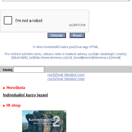
V rámci komentářů nelze používat tagy HTML.
Pro vložení tučného textu, odkazu nebo e-mailové adresy využijte následující značky:
[b]tučné[/b], [url]http://www.domeny.cz[/url], [email]jmeno@domena.cz[/email]
hledej
rozšířené hledání cest
rozšířené hledání chat
Horoškola
Individuální kurzy lezení
HI shop