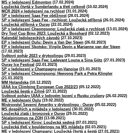
MS v ledolezení Edmonton
(17.02.2024)
Loužecká čtvrtá v Sunderlandu a třetí celkově
(10.02.2024)
MČR 2024 v ledolezení na rychlost
(31.01.2024)
SP v ledolezení Saas Fee obtížnost
(28.01.2024)
SP v ledolezení Saas Fee - rychlost: Loužecká stříbrná
(26.01.2024)
Loužecká stříbrná v Ouray
(22.01.2024)
SP v ledolezení Cheongsong: Loužecká zlatá v rychlosti
(13.01.2024)
Dry Tool Cup Brno 2023: Loužecká a Bosshard
(02.12.2023)
Kalendář ledolezeckých závodů
(27.10.2023)
EP v ledolezení Oulu: Devin a Van Der Steen
(26.02.2023)
EP v ledolezení Skotsko: Virgile Devin a Marianne van der Steen
(17.02.2023)
Světový pohár 2023 v drytoolingu
(29.01.2023)
SP v ledolezení Saas Fee: Ladevant Louna a Sina Götz
(27.01.2023)
Ouray Ice Festival
(22.01.2023)
SP v ledolezení v Champagny-en-Vanoise
(21.01.2023)
SP v ledolezení Cheongsong: Heeyong Park a Petra Klingler
(21.01.2023)
MM Holandska
(10.12.2022)
UIAA Ice Climbing European Cup 2022/23
(05.12.2022)
Loužecká šestá v Žilině
(27.11.2022)
Světové poháry UIAA v ledovém lezení v Rusku zrušeny
(26.02.2022)
ME v ledolezení Oulu
(19.02.2022)
Mistrovství Severní Ameriky v drytoolingu - Ouray
(05.02.2022)
MS dospělých a mládeže v ledolezení
(30.01.2022)
Loužecká zlatá i bronzová v Ouray
(29.01.2022)
Skialpinismus na ZOH
(13.08.2021)
SP v ledolezení Kirov: Loužecká sedmá
(07.03.2021)
Loužecká třetí v boulderingu na MS mládeže
(02.03.2021)
ME v ledolezení Champany: Loužecká čtvrtá a šestá
(27.01.2021)