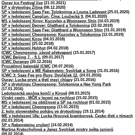
Ouray Ice Festival live
(21.01.2021)
EP v drytooligu Žilina
(08.12.2020)
SP v ledolezení Saas Fee: Tolokonina a Louna Ladevant
(25.01.2020)
SP v ledolezení Čangčun, Čína: Loužecká 9.
(04.01.2020)
MS v ledolezení Kirov: Kuzovlev a Woonseon Shin
(10.03.2019)
SP v ledolezení Denver: Glatthard a Tolokonina
(22.02.2019)
SP v ledolezení Saas Fee: Glatthard a Woonseon Shin
(31.01.2019)
SP v ledolezení Cheongsong: Kuzovlev a Tolokonina
(12.01.2019)
SP v ledolezení Kirov
(04.03.2018)
EP v ledolezení
(25.02.2018)
SP v ledolezení Hohhot
(04.02.2018)
ICWC Cheongsong, závod překvapení
(15.01.2017)
ICWC Beijing 7. - 9.1.
(09.01.2017)
ICWC Durango
(20.12.2016)
Prozatímní kalendář ICWC
(30.07.2016)
SP v ledolezení a ME Rabenstein: Svoljšak a Song
(31.01.2016)
ICWC 3: Saas Fee pro Rusy, Dvořáček 12.
(24.01.2016)
Ouray: Lucka první a třetí mezi chlapy
(21.01.2016)
SP v drytolingu Cheongsong: Tolokonina a Hee Yong Park
(17.01.2016)
Ledolezecká sezóna končí v Kirově
(08.03.2015)
Vírský cepín - MČR v lezení na rychlost
(15.02.2015)
MS v ledolezení na obtížnost a SP na rychlost
(01.02.2015)
SP v ledolezení Cheongsong
(13.01.2015)
2. kolo slovenského poháru ve drytoolingu
(19.11.2014)
ME v ledolezení Ufa: Lucka Hrozová bramborová, Česko třetí v týmech
(02.03.2014)
SP v Rabensteinu zrušen!
(14.02.2014)
Martina Kratochvílová a Janez Svoljšak mistry světa juniorů
(09.02.2014)