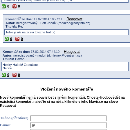
0
0
Reagovat
Komentář ze dne:
17.02.2014 10:27:11
Autor:
neregistrovaný - Petr Jandík (redakce@horyinfo.cz)
Titulek:
Re:
Tohle je ale na zcela totožné trati :-)
0
0
Reagovat
Komentář ze dne:
17.02.2014 07:44:10
Autor:
neregistrovaný - nedori (d.mlejnek@centrum.cz)
Titulek:
Haxon
Hezky Haćek! Gratulace...
Nedori
0
0
Vložení nového komentáře
Nový komentář nemá souvislost s jinými komentáři. Chcete-li odpovědět na
existující komentář, najeďte si na něj a klikněte v jeho hlavičce na slovo
Reagovat
Jméno (přezdívka):
E-mail: