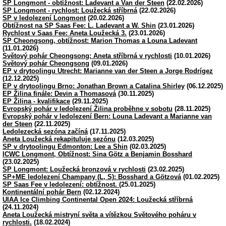
SP Longmont - obtížnost: Ladevant a Van der Steen
(22.02.2026)
SP Longmont - rychlost: Loužecká stříbrná
(22.02.2026)
SP v ledolezení Longmont
(20.02.2026)
Obtížnost na SP Saas Fee: L. Ladevant a W. Shin
(23.01.2026)
Rychlost v Saas Fee: Aneta Loužecká 3.
(23.01.2026)
SP Cheongsong, obtížnost: Marion Thomas a Louna Ladevant
(11.01.2026)
Světový pohár Cheongsong: Aneta stříbrná v rychlosti
(10.01.2026)
Světový pohár Cheongsong
(09.01.2026)
EP v drytoolingu Utrecht: Marianne van der Steen a Jorge Rodrígez
(12.12.2025)
EP v drytoolingu Brno: Jonathan Brown a Catalina Shirley
(06.12.2025)
EP Žilina finále: Devin a Thomasová
(30.11.2025)
EP Žilina - kvalifikace
(29.11.2025)
Evropský pohár v ledolezení Žilina proběhne v sobotu
(28.11.2025)
Evropský pohár v ledolezení Bern: Louna Ladevant a Marianne van
der Steen
(22.11.2025)
Ledolezecká sezóna začíná
(17.11.2025)
Aneta Loužecká rekapituluje sezónu
(12.03.2025)
SP v drytoolingu Edmonton: Lee a Shin
(02.03.2025)
ICWC Longmont, Obtížnost: Sina Götz a Benjamin Bosshard
(23.02.2025)
SP Longmont: Loužecká bronzová v rychlosti
(23.02.2025)
SP+ME ledolezení Champany (L, S): Bosshard a Götzová
(01.02.2025)
SP Saas Fee v ledolezení: obtížnost.
(25.01.2025)
Kontinentální pohár Bern
(02.12.2024)
UIAA Ice Climbing Continental Open 2024: Loužecká stříbrná
(24.11.2024)
Aneta Loužecká mistryní světa a vítězkou Světového poháru v
rychlosti.
(18.02.2024)