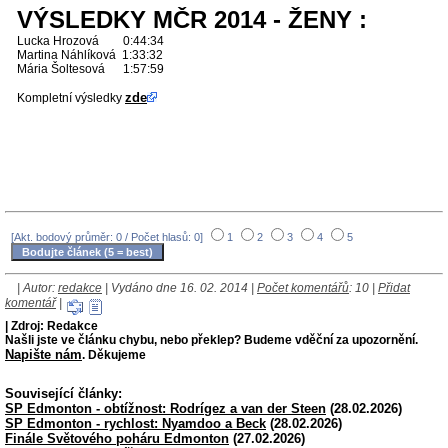
VÝSLEDKY MČR 2014 - ŽENY :
Lucka Hrozová 0:44:34
Martina Náhlíková 1:33:32
Mária Šoltesová 1:57:59
zde
Kompletní výsledky
[Akt. bodový průměr: 0 / Počet hlasů: 0]
1
2
3
4
5
| Autor:
redakce
| Vydáno dne 16. 02. 2014 |
Počet komentářů
: 10 |
Přidat
komentář
|
| Zdroj: Redakce
Našli jste ve článku chybu, nebo překlep? Budeme vděční za upozornění.
Napište nám
. Děkujeme
Související články:
SP Edmonton - obtížnost: Rodrígez a van der Steen
(28.02.2026)
SP Edmonton - rychlost: Nyamdoo a Beck
(28.02.2026)
Finále Světového poháru Edmonton
(27.02.2026)