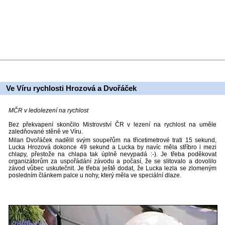
Ve Víru rychlosti Hrozová a Dvořáček
MČR v ledolezení na rychlost
Bez překvapení skončilo Mistrovství ČR v lezení na rychlost na uměle
zaledňované stěně ve Víru.
Milan Dvořáček nadělil svým soupeřům na třicetimetrové trati 15 sekund,
Lucka Hrozová dokonce 49 sekund a Lucka by navíc měla stříbro i mezi
chlapy, přestože na chlapa tak úplně nevypadá :-). Je třeba poděkovat
organizátorům za uspořádání závodu a počasí, že se slitovalo a dovolilo
závod vůbec uskutečnit. Je třeba ještě dodat, že Lucka lezla se zlomeným
posledním článkem palce u nohy, který měla ve speciální dlaze.