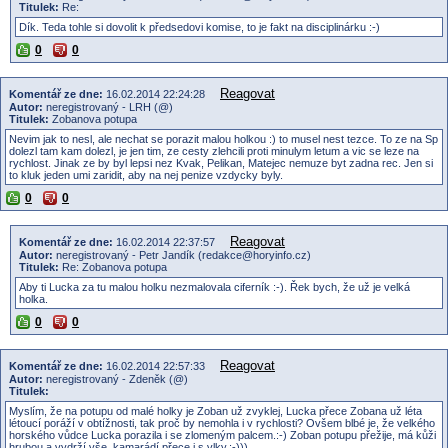
Titulek:
Re:
Dík. Teda tohle si dovolit k předsedovi komise, to je fakt na disciplinárku :-)
0
0
Reagovat
Komentář ze dne:
16.02.2014 22:24:28
Autor:
neregistrovaný - LRH (@)
Titulek:
Zobanova potupa
Nevim jak to nesl, ale nechat se porazit malou holkou :) to musel nest tezce. To ze na Sp
dolezl tam kam dolezl, je jen tim, ze cesty zlehcili proti minulym letum a vic se leze na
rychlost. Jinak ze by byl lepsi nez Kvak, Pelikan, Matejec nemuze byt zadna rec. Jen si
to kluk jeden umi zaridit, aby na nej penize vzdycky byly.
0
0
Reagovat
Komentář ze dne:
16.02.2014 22:37:57
Autor:
neregistrovaný - Petr Jandík (redakce@horyinfo.cz)
Titulek:
Re: Zobanova potupa
Aby ti Lucka za tu malou holku nezmalovala ciferník :-). Řek bych, že už je velká
holka.
0
0
Reagovat
Komentář ze dne:
16.02.2014 22:57:33
Autor:
neregistrovaný - Zdeněk (@)
Titulek:
Myslím, že na potupu od malé holky je Zoban už zvyklej, Lucka přece Zobana už léta
létoucí poráží v obtížnosti, tak proč by nemohla i v rychlosti? Ovšem blbé je, že velkého
horského vůdce Lucka porazila i se zlomeným palcem.:-) Zoban potupu přežije, má kůži
hrubou a vydrží vše, kamarádí přece i s vlky.:-)))