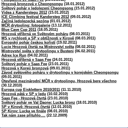
Hrozová bronzová v Cheongsongu
(18.01.2012)
Světový pohár v ledolezení Cheongsong
(15.01.2012)
Videa z Kanderstegu 2012
(15.01.2012)
ICE Climbing festival Kandersteg 2012
(09.01.2012)
Začíná ledolezecká sezóna
(01.01.2012)
MČR drytooling: fotogalerie
(13.12.2011)
Blue Cave Cup 2011
(18.05.2011)
Hrozová stříbrná ve Světovém poháru
(08.03.2011)
MS v rychlosti a SP v obtížnosti v Kirově
(08.03.2011)
Evropský pohár českou kořistí
(19.02.2011)
Lucie Hrozová čtvrtá na Mistrovství světa
(08.02.2011)
Mistrovství světa v drytoolingu v Busteni
(06.02.2011)
Adrex Ice Run
(04.02.2011)
Hrozová stříbrná v Saas Fee
(24.01.2011)
Světový pohár v Saas Fee
(23.01.2011)
Hrozová v Koreji bronzová
(09.01.2011)
Závod světového poháru v drytoolingu v korejském Cheongsongu
(09.01.2011)
Otevřené mezinárodní MČR v drytoolingu, Hrozová bere všechno
(30.12.2010)
Europa cup Eisklettern 2010/2011
(11.11.2010)
Hrozová pátá v SP v ledu
(10.02.2010)
Saas Fee - Hrozová čtvrtá
(23.01.2010)
Světový pohár ve Val Daone: Lucka bronz
(18.01.2010)
SP v Kirově: Hrozová čtvrtá
(12.01.2010)
SP Kirov: Lucka ve finále
(08.01.2010)
Tak nám zase přituhlo….
(22.12.2009)