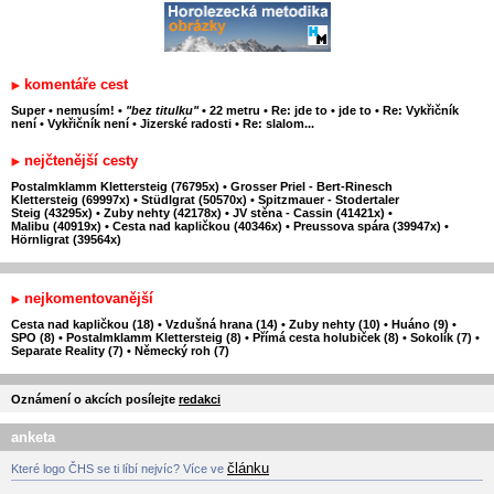
komentáře cest
Super
•
nemusím!
•
"bez titulku"
•
22 metru
•
Re: jde to
•
jde to
•
Re: Vykřičník
není
•
Vykřičník není
•
Jizerské radosti
•
Re: slalom...
nejčtenější cesty
Postalmklamm Klettersteig (76795x)
•
Grosser Priel - Bert-Rinesch
Klettersteig (69997x)
•
Stüdlgrat (50570x)
•
Spitzmauer - Stodertaler
Steig (43295x)
•
Zuby nehty (42178x)
•
JV stěna - Cassin (41421x)
•
Malibu (40919x)
•
Cesta nad kapličkou (40346x)
•
Preussova spára (39947x)
•
Hörnligrat (39564x)
nejkomentovanější
Cesta nad kapličkou (18)
•
Vzdušná hrana (14)
•
Zuby nehty (10)
•
Huáno (9)
•
SPO (8)
•
Postalmklamm Klettersteig (8)
•
Přímá cesta holubiček (8)
•
Sokolík (7)
•
Separate Reality (7)
•
Německý roh (7)
Oznámení o akcích posílejte
redakci
anketa
článku
Které logo ČHS se ti líbí nejvíc? Více ve