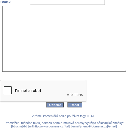
Titulek:
V rámci komentářů nelze používat tagy HTML.
Pro vložení tučného textu, odkazu nebo e-mailové adresy využijte následující značky:
[b]tučné[/b], [url]http://www.domeny.cz[/url], [email]jmeno@domena.cz[/email]