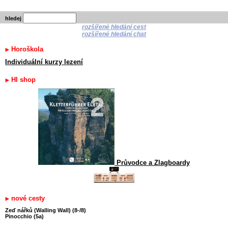
hledej
rozšířené hledání cest
rozšířené hledání chat
Horoškola
Individuální kurzy lezení
HI shop
Průvodce a Zlagboardy
nové cesty
Zeď nářků (Walling Wall) (8-/8)
Pinocchio (5a)