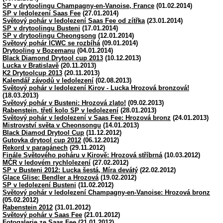
SP v drytoolingu Champagny-en-Vanoise, France
(01.02.2014)
SP v ledolezení Saas Fee
(27.01.2014)
Světový pohár v ledolezení Saas Fee od zítřka
(23.01.2014)
SP v drytoolingu Busteni
(17.01.2014)
SP v drytoolingu Cheongsong
(12.01.2014)
Světový pohár ICWC se rozbíhá
(09.01.2014)
Drytooling v Bozemanu
(04.01.2014)
Black Diamond Drytool cup 2013
(10.12.2013)
Lucka v Bratislavě
(20.11.2013)
K2 Drytoolcup 2013
(20.11.2013)
Kalendář závodů v ledolezení
(02.08.2013)
Světový pohár v ledolezení Kirov - Lucka Hrozová bronzová!
(18.03.2013)
Světový pohár v Busteni: Hrozová zlato!
(09.02.2013)
Rabenstein, třetí kolo SP v ledolezení
(28.01.2013)
Světový pohár v ledolezení v Saas Fee: Hrozová bronz
(24.01.2013)
Mistrovství světa v Cheonsongu
(14.01.2013)
Black Diamod Drytool Cup
(11.12.2012)
Gutovka drytool cup 2012
(06.12.2012)
Rekord v paragánech
(29.11.2012)
Finále Světového poháru v Kirově: Hrozová stříbrná
(10.03.2012)
MČR v ledovém rychlolezení
(27.02.2012)
SP v Busteni 2012: Lucka šestá, Míra devátý
(22.02.2012)
Glace Glise: Bendler a Hrozová
(19.02.2012)
SP v ledolezení Busteni
(11.02.2012)
Světový pohár v ledolezení Champagny-en-Vanoise: Hrozová bronz
(05.02.2012)
Rabenstein 2012
(31.01.2012)
Světový pohár v Saas Fee
(21.01.2012)
Fotogalerie ze Saas Fee
(21.01.2012)