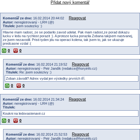
Přidat nový komentář
Reagovat
Komentář ze dne:
16.02.2014 20:44:02
Autor:
neregistrovaný - LRH (@)
Titulek:
jsem soutezivy :)
Hlavne mam radost, ze se podarilo zavod udelat. Pak mam radost,ze porad dokazu
lucku v ledu na rychlost porazit :). A protoze lucka porazila Zobana takjsem nastvanej,
ze jsem nezavodil. Pristi tyden jdu na operaci kolena, tak jsem to, jak se ukazuje
predcasne vzdal :(
0
0
Reagovat
Komentář ze dne:
16.02.2014 21:19:52
Autor:
neregistrovaný - Petr Jandík (redakce@horyinfo.cz)
Titulek:
Re: jsem soutezivy :)
Zoban závodil? Adrex vydal jen výsledky prvních tří.
0
0
Reagovat
Komentář ze dne:
16.02.2014 21:34:24
Autor:
neregistrovaný - LRH (@)
Titulek:
Koukni na ledovastenavir.cz
0
0
Reagovat
Komentář ze dne:
16.02.2014 21:52:53
Autor:
neregistrovaný - Petr Jandík (redakce@horyinfo.cz)