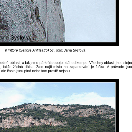
Il Pittore (Settore Anfiteatro) 5c , foto: Jana Syslová
 jedné oblasti, a tak jsme párkrát popojeli dál od kempu. Všechny oblasti jsou stejn
 takže žádná dálka. Zato najít místo na zaparkování je fuška. V průvodci jso
 ale často jsou plná nebo tam prostě nejsou.