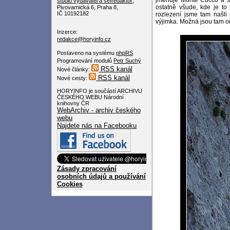
jmenuje Monte Cucco a skl
studio
vydavatel a šéfredaktor
,
ostatně všude, kde je to
Pivovarnická 6, Praha 8,
IČ 10192182
rozlezení jsme tam našli 
výjimka. Možná jsou tam o
Inzerce:
redakce@horyinfo.cz
Postaveno na systému
phpRS
Programování modulů
Petr Suchý
RSS kanál
Nové články:
RSS kanál
Nové cesty:
HORYINFO je součástí ARCHIVU
ČESKÉHO WEBU Národní
knihovny ČR
WebArchiv - archiv českého
webu
Najdete nás na Facebooku
Zásady zpracování
osobních údajů a používání
Cookies