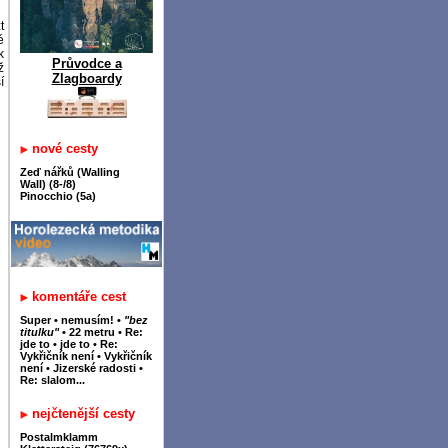
t
é
k
Průvodce a
ž
Zlagboardy
í
nové cesty
Zeď nářků (Walling
Wall) (8-/8)
Pinocchio (5a)
komentáře cest
Super
•
nemusím!
•
"bez
titulku"
•
22 metru
•
Re:
jde to
•
jde to
•
Re:
Vykřičník není
•
Vykřičník
není
•
Jizerské radosti
•
Re: slalom...
nejčtenější cesty
Postalmklamm