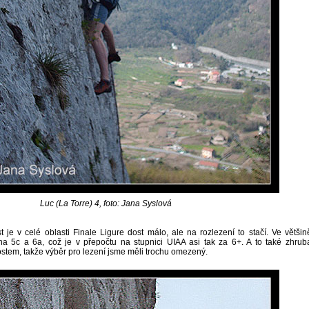
Luc (La Torre) 4, foto: Jana Syslová
t je v celé oblasti Finale Ligure dost málo, ale na rozlezení to stačí. Ve většin
na 5c a 6a, což je v přepočtu na stupnici UIAA asi tak za 6+. A to také zhrub
tem, takže výběr pro lezení jsme měli trochu omezený.