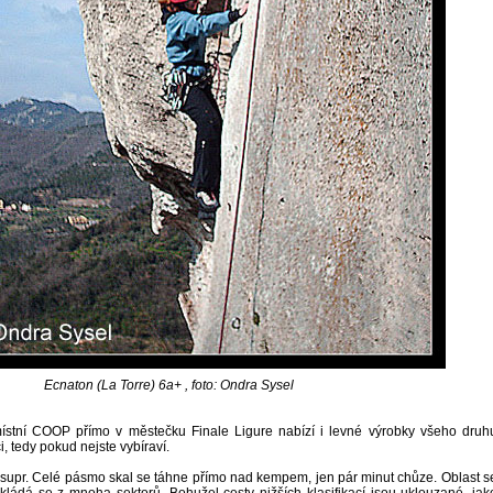
Ecnaton (La Torre) 6a+ , foto: Ondra Sysel
stní COOP přímo v městečku Finale Ligure nabízí i levné výrobky všeho druh
, tedy pokud nejste vybíraví.
m supr. Celé pásmo skal se táhne přímo nad kempem, jen pár minut chůze. Oblast s