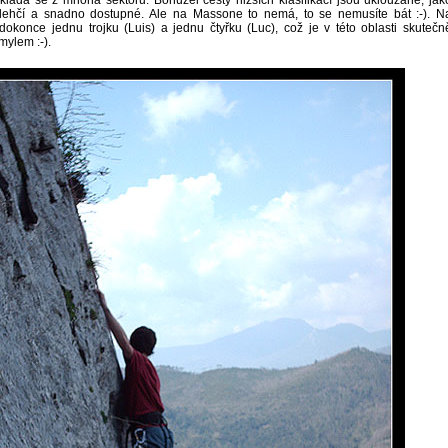
ádá se z mnoha sektorů. Bohužel cesty nižších klasifikací jsou uklouzané, jak
 lehčí a snadno dostupné. Ale na Massone to nemá, to se nemusíte bát :-). N
dokonce jednu trojku (Luis) a jednu čtyřku (Luc), což je v této oblasti skutečn
mylem :-).