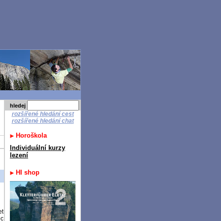
hledej
rozšířené hledání cest
rozšířené hledání chat
Horoškola
Individuální kurzy
lezení
HI shop
et
ec