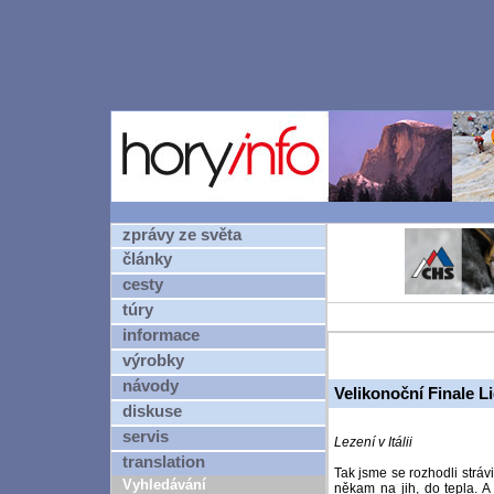
zprávy ze světa
články
cesty
túry
informace
výrobky
návody
Velikonoční Finale L
diskuse
servis
Lezení v Itálii
translation
Tak jsme se rozhodli stráv
Vyhledávání
někam na jih, do tepla. A