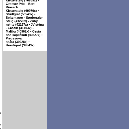
Klettersteig (76769x)
•
Grosser Priel - Bert-
Rinesch
Klettersteig (69976x)
•
Stüdlgrat (50548x)
•
Spitzmauer - Stodertaler
Steig (43270x)
•
Zuby
nehty (42157x)
•
JV stěna
- Cassin (41403x)
•
Malibu (40902x)
•
Cesta
nad kapličkou (40327x)
•
Preussova
spára (39928x)
•
Hörnligrat (39543x)
u
e