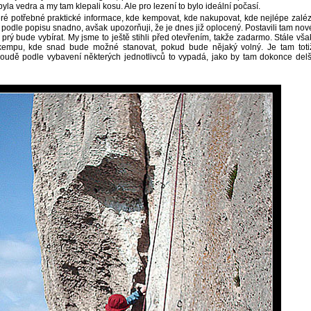
a vedra a my tam klepali kosu. Ale pro lezení to bylo ideální počasí.
keré potřebné praktické informace, kde kempovat, kde nakupovat, kde nejlépe zaléz
i podle popisu snadno, avšak upozorňuji, že je dnes již oplocený. Postavili tam nov
prý bude vybírat. My jsme to ještě stihli před otevřením, takže zadarmo. Stále vša
 kempu, kde snad bude možné stanovat, pokud bude nějaký volný. Je tam toti
udě podle vybavení některých jednotlivců to vypadá, jako by tam dokonce delš