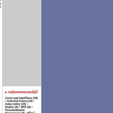
o
a
ě
nejkomentovanější
Cesta nad kapličkou (18)
•
Vzdušná hrana (14)
•
Zuby nehty (10)
•
Huáno (9)
•
SPO (8)
•
Postalmklamm
Klettersteig (8)
•
Přímá