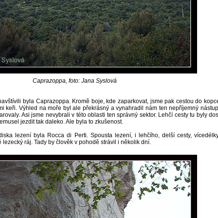
Caprazoppa, foto: Jana Syslová
e navštívili byla Caprazoppa. Kromě boje, kde zaparkovat, jsme pak cestou do kopc
tými keři. Výhled na moře byl ale překrásný a vynahradil nám ten nepříjemný nástup
valy. Asi jsme nevybrali v této oblasti ten správný sektor. Lehčí cesty tu byly dos
emusel jezdit tak daleko. Ale byla to zkušenost.
diska lezení byla Rocca di Perti. Spousta lezení, i lehčího, delší cesty, vícedélky
lezecký ráj. Tady by člověk v pohodě strávil i několik dní.