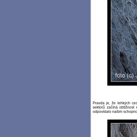
Pravda je, že lehkých ces
sektorů začíná obtížnost 
odpovídalo našim schopnos