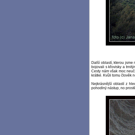
Další oblastí, kterou jsm
bojovali s křovisky a trni
Cesty nám však moc neučaro
krátké. Kvůli tomu člověk n
Nejkrásnější oblastí z hle
pohodlný nástup, no prostě 