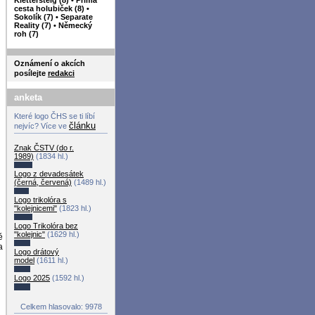
cesta holubiček (8)
•
Sokolík (7)
•
Separate
Reality (7)
•
Německý
roh (7)
Oznámení o akcích
posílejte
redakci
anketa
Které logo ČHS se ti líbí
článku
nejvíc? Více ve
Znak ČSTV (do r.
1989)
(1834 hl.)
Logo z devadesátek
(černá, červená)
(1489 hl.)
Logo trikolóra s
"kolejnicemi"
(1823 hl.)
Logo Trikolóra bez
"kolejnic"
(1629 hl.)
ě
a
Logo drátový
model
(1611 hl.)
Logo 2025
(1592 hl.)
Celkem hlasovalo: 9978