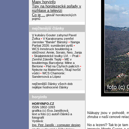
Mapy horyinfo
Tipy na horolezecké pořady v
rozhlase a televizi
Co je ...
glosář horolezeckých
pojmů
nejčtenější články
V kuloáru Gouter zahynul Pavel
Žofka
•
V Karakoramu zemřel
Jaroslav "Banán" Bánský
•
Nanga
Parbat 2026: sundávání pytlů
•
WCS Innsbruck bouldering a
obtížnost: Annie, Sorato, Neo, Janja
•
Skialpinistické toulky LVI. – Prali
•
Zemřel Zdeněk Teplý
•
ME v
boulderingu Barcelona: Milne a
Bertone
•
Pád na Čtyřech palicích
•
Nelezte na Matterhorn, říkají horští
vůdci
•
WCS Chamonix:
Sandersová a López
nejčtenější články všech dob
nejlépe hodnocené články
horyinfo
HORYINFO.CZ
ISSN 1802-1093
grafika (c) Eva Jandíková
Nákupy jsou v pohodě, mí
text a foto (c) autoři článků a
zhruba v naší cenové relaci
fotografií
Vydává:
No a lezení? Tak to je ta
Ing. Petr Jandík - computer design