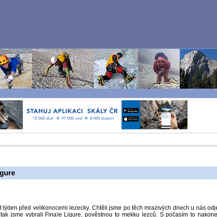
igure
it týden před velikonocemi lezecky. Chtěli jsme po těch mrazivých dnech u nás odj
 tak jsme vybrali Finale Ligure, pověstnou to mekku lezců. S počasím to nakon