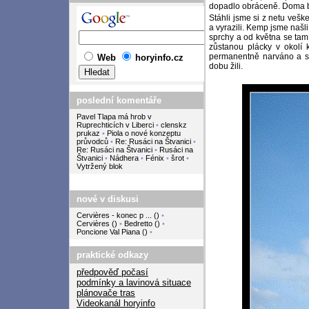
dopadlo obráceně. Doma byl
Stáhli jsme si z netu veš
a vyrazili. Kemp jsme našl
sprchy a od května se tam 
zůstanou plácky v okolí
permanentně narváno a so
Web
horyinfo.cz
dobu žili.
poslední komentáře
Pavel Tlapa má hrob v
Ruprechticích v Liberci
•
clenskz
prukaz
•
Piola o nové konzeptu
průvodců
•
Re: Rusáci na Štvanici
•
Re: Rusáci na Štvanici
•
Rusáci na
Štvanici
•
Nádhera
•
Fénix
•
šrot
•
Vytržený blok
nové v diskusi
Cervières - konec p ...
(
)
•
Cervières
(
)
•
Bedretto
(
)
•
Poncione Val Piana
(
)
•
praktické odkazy
předpověď počasí
podmínky a lavinová situace
plánovače tras
Videokanál horyinfo