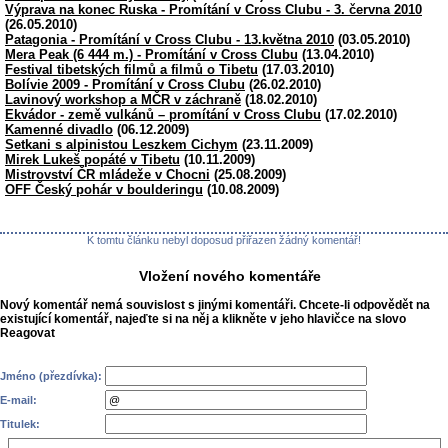
Výprava na konec Ruska - Promítání v Cross Clubu - 3. června 2010
(26.05.2010)
Patagonia - Promítání v Cross Clubu - 13.května 2010
(03.05.2010)
Mera Peak (6 444 m.) - Promítání v Cross Clubu
(13.04.2010)
Festival tibetských filmů a filmů o Tibetu
(17.03.2010)
Bolívie 2009 - Promítání v Cross Clubu
(26.02.2010)
Lavinový workshop a MČR v záchraně
(18.02.2010)
Ekvádor - země vulkánů – promítání v Cross Clubu
(17.02.2010)
Kamenné divadlo
(06.12.2009)
Setkani s alpinistou Leszkem Cichym
(23.11.2009)
Mirek Lukeš popáté v Tibetu
(10.11.2009)
Mistrovství ČR mládeže v Chocni
(25.08.2009)
OFF Český pohár v boulderingu
(10.08.2009)
K tomtu článku nebyl doposud přiřazen žádný komentář!
Vložení nového komentáře
Nový komentář nemá souvislost s jinými komentáři. Chcete-li odpovědět na
existující komentář, najeďte si na něj a klikněte v jeho hlavičce na slovo
Reagovat
Jméno (přezdívka):
E-mail:
Titulek: