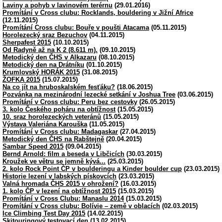
Laviny a pohyb v lavinovém terérnu
(29.01.2016)
Promítání v Cross clubu: Rocklands, bouldering v Jižní Africe
(12.11.2015)
Promítání Cross clubu: Bouře v poušti Atacama
(05.11.2015)
Horolezecký sraz Bezuchov
(04.11.2015)
Sherpafest 2015
(10.10.2015)
Od Radyně až na K 2 (8.611 m).
(09.10.2015)
Metodický den ČHS v Alkazaru
(08.10.2015)
Metodický den na Drátníku
(01.10.2015)
Krumlovský HORÁK 2015
(31.08.2015)
ŽOFKA 2015
(15.07.2015)
Na co jít na hruboskalském fesťáku?
(18.06.2015)
Pozvánka na mezinárodní lezecké setkání v Joshua Tree
(03.06.2015)
Promítání v Cross clubu: Peru bez cestovky
(26.05.2015)
3. kolo Českého poháru na obtížnost
(15.05.2015)
10. sraz horolezeckých veteránů
(15.05.2015)
Výstava Valeriána Karouška
(11.05.2015)
Promítání v Cross clubu: Madagaskar
(27.04.2015)
Metodický den ČHS na Rabštejně
(20.04.2015)
Sambar Speed 2015
(09.04.2015)
Bernd Arnold: film a beseda v Libčicích
(30.03.2015)
Kroužek ve větru se jemně kývá...
(25.03.2015)
2. kolo Rock Point ČP v boulderingu a Kinder boulder cup
(23.03.2015)
Historie lezení v labských pískovcích
(23.03.2015)
Valná hromada ČHS 2015 v ohrožení?
(16.03.2015)
1. kolo ČP v lezení na obtížnost 2015
(15.03.2015)
Promítání v Cross Clubu: Manaslu 2014
(15.03.2015)
Promítání v Cross clubu: Bolívie – země v oblacích
(02.03.2015)
Ice Climbing Test Day 2015
(14.02.2015)
Skitouringový testovací den
(13.02.2015)