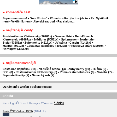
komentáře cest
Super
•
nemusím!
•
"bez titulku"
•
22 metru
•
Re: jde to
•
jde to
•
Re: Vykřičník
není
•
Vykřičník není
•
Jizerské radosti
•
Re: slalom...
nejčtenější cesty
Postalmklamm Klettersteig (76786x)
•
Grosser Priel - Bert-Rinesch
Klettersteig (69987x)
•
Stüdlgrat (50561x)
•
Spitzmauer - Stodertaler
Steig (43286x)
•
Zuby nehty (42171x)
•
JV stěna - Cassin (41416x)
•
Malibu (40912x)
•
Cesta nad kapličkou (40339x)
•
Preussova spára (39939x)
•
Hörnligrat (39557x)
nejkomentovanější
Cesta nad kapličkou (18)
•
Vzdušná hrana (14)
•
Zuby nehty (10)
•
Huáno (9)
•
SPO (8)
•
Postalmklamm Klettersteig (8)
•
Přímá cesta holubiček (8)
•
Sokolík (7)
•
Separate Reality (7)
•
Německý roh (7)
Oznámení o akcích posílejte
redakci
anketa
článku
Které logo ČHS se ti líbí nejvíc? Více ve
Znak ČSTV (do r. 1989)
(1844 hl.)