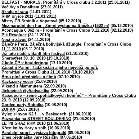
BELFAST - MURALS. Promítání v Cross clubu 3.2.2011
(25.01.2011)
Večírky s Dynafitem
(23.01.2011)
Skialp v Íránu
(11.01.2011)
RHM on ice 2011
(11.01.2011)
Mistry ČR Stráník a Vopatová
(05.12.2010)
Mezinárodní den hor - Zimní výstup na Sněžku (1602 m)
(05.12.2010)
Aconcaqua 6 962 m - Promítání v Cross Clubu 9.12.2010
(02.12.2010)
Pik Revoluce
(24.11.2010)
Nocí o závod
(24.11.2010)
Báječné Peru. Báječná bolivijská džungle. Promítání v Cross Clubu
11.11.2010
(03.11.2010)
Již tuto neděli: Banff film festival
(21.10.2010)
Sherpafest 30. 10. 2010
(19.10.2010)
2.kolo ČP v boulderingu
(13.10.2010)
Západní Pamír. Tádžikistán a jeho největší pohoří.
Promítání v Cross Clubu 21.10.2010
(10.10.2010)
Brno plné přednášek a filmů
(07.10.2010)
Kavkazský večer
(25.09.2010)
Víkend s Mammutem
(22.09.2010)
Jickovická čtyřiadvacítka
(22.09.2010)
Kapadocie – země „pohádkových komínů“ – Promítání v Cross Clubu
23. 9. 2010
(12.09.2010)
Garden party Sobotka
(10.08.2010)
ŽOFKA
(25.07.2010)
Vylez si svou K2 ! ... v Beskydech.
(21.06.2010)
Pozvánka na STREET BOULDERING
(21.06.2010)
LETNÍ SRAZ RHM 2010
(21.06.2010)
Křest knihy Hory a sníh
(16.06.2010)
Paralelní sport - výstava fotografií
(09.06.2010)
Dnes přednáška Jury Růžičky
(07.06.2010)