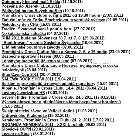
Outdoorový festival malá Skála
(11.10.2011)
Pozvána do Jizerek
(11.10.2011)
Pádlování na bouřlivých mořích
(10.10.2011)
Promítání v Cross clubu 6. října 2011 od 19:30 hodin
(27.09.2011)
Zádušní mše za Zorku Prachtelovou a vernisáž výstavy
(21.09.2011)
Metodický den ČHS
(16.09.2011)
Tradiční Svatovavřinecká pouť v Ádru
(27.07.2011)
Nizkotatranská stíhačka
(04.07.2011)
RHM 2011 bude na Slovensku 30.7. až 7. 8.
(29.06.2011)
“Bouldrování” v srdci Saského Švýcarska
(10.06.2011)
1. Miletínské bouldrové závody
(07.06.2011)
Promítání v Cross Clubu: Aksu a Karasu 2. 6. v 19 hodin
(23.05.2011)
Bezpečné sportovní lezení
(09.05.2011)
Lopattyho memoriál již tento víkend
(03.05.2011)
Promítání v Cross Clubu: Lucie Hrozová, nejúspěšnější česká
ledolezkyně
(28.04.2011)
Blue Cave Cup 2011
(20.04.2011)
SALEWA ROCK SHOW 2011
(19.04.2011)
Setkání reprezentantů a nových adeptů repre hory
(15.04.2011)
Albánie. Promítání v Cross Clubu 14.4. 2011
(06.04.2011)
Lavinový workshop HS
(18.03.2011)
Severní Indie. Promítání v Cross clubu 24.3.2011
(17.03.2011)
Výstava obrazů hor a přednáška na téma bezpečnost horolezců
(15.03.2011)
Skialpinistický závod ve Velické dolině
(11.03.2011)
O dřevěného Krakonoše
(18.02.2011)
Karakoram. Promítání v Cross Clubu 24. 2. 2011
(17.02.2011)
BOGANŮV MEMORIÁL 2011 - XXXIII. ročník
(09.02.2011)
Slovácké OUPN
(29.01.2011)
Lezení na Sinaji
(28.01.2011)