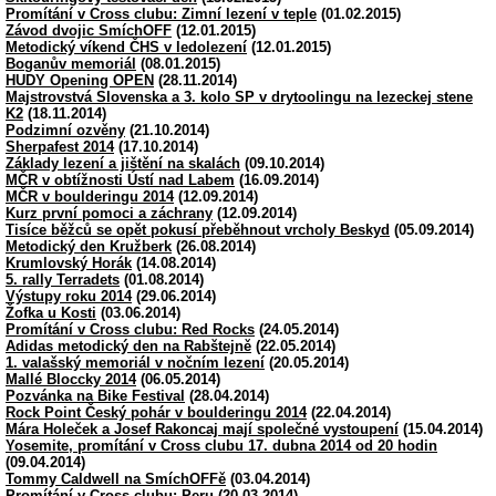
Promítání v Cross clubu: Zimní lezení v teple
(01.02.2015)
Závod dvojic SmíchOFF
(12.01.2015)
Metodický víkend ČHS v ledolezení
(12.01.2015)
Boganův memoriál
(08.01.2015)
HUDY Opening OPEN
(28.11.2014)
Majstrovstvá Slovenska a 3. kolo SP v drytoolingu na lezeckej stene
K2
(18.11.2014)
Podzimní ozvěny
(21.10.2014)
Sherpafest 2014
(17.10.2014)
Základy lezení a jištění na skalách
(09.10.2014)
MČR v obtížnosti Ústí nad Labem
(16.09.2014)
MČR v boulderingu 2014
(12.09.2014)
Kurz první pomoci a záchrany
(12.09.2014)
Tisíce běžců se opět pokusí přeběhnout vrcholy Beskyd
(05.09.2014)
Metodický den Kružberk
(26.08.2014)
Krumlovský Horák
(14.08.2014)
5. rally Terradets
(01.08.2014)
Výstupy roku 2014
(29.06.2014)
Žofka u Kosti
(03.06.2014)
Promítání v Cross clubu: Red Rocks
(24.05.2014)
Adidas metodický den na Rabštejně
(22.05.2014)
1. valašský memoriál v nočním lezení
(20.05.2014)
Mallé Bloccky 2014
(06.05.2014)
Pozvánka na Bike Festival
(28.04.2014)
Rock Point Český pohár v boulderingu 2014
(22.04.2014)
Mára Holeček a Josef Rakoncaj mají společné vystoupení
(15.04.2014)
Yosemite, promítání v Cross clubu 17. dubna 2014 od 20 hodin
(09.04.2014)
Tommy Caldwell na SmíchOFFě
(03.04.2014)
Promítání v Cross clubu: Peru
(20.03.2014)