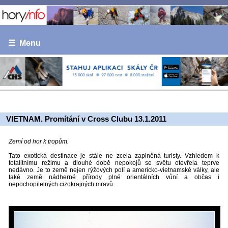
☰ Menu
VIETNAM. Promítání v Cross Clubu 13.1.2011
Zemí od hor k tropům.
Tato exotická destinace je stále ne zcela zaplněná turisty. Vzhledem k
totalitnímu režimu a dlouhé době nepokojů se světu otevřela teprve
nedávno. Je to země nejen rýžových polí a americko-vietnamské války, ale
také země nádherné přírody plné orientálních vůní a občas i
nepochopitelných cizokrajných mravů.