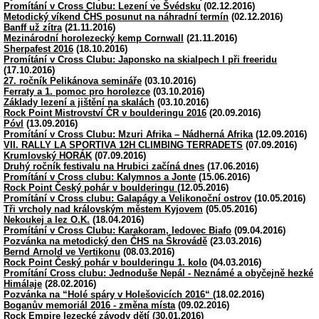
Promítání v Cross Clubu: Lezení ve Švédsku
(02.12.2016)
Metodický víkend ČHS posunut na náhradní termín
(02.12.2016)
Banff už zítra
(21.11.2016)
Mezinárodní horolezecký kemp Cornwall
(21.11.2016)
Sherpafest 2016
(18.10.2016)
Promítání v Cross Clubu: Japonsko na skialpech I při freeridu
(17.10.2016)
27. ročník Pelikánova semináře
(03.10.2016)
Ferraty a 1. pomoc pro horolezce
(03.10.2016)
Základy lezení a jištění na skalách
(03.10.2016)
Rock Point Mistrovství ČR v boulderingu 2016
(20.09.2016)
Póvl
(13.09.2016)
Promítání v Cross Clubu: Mzuri Afrika – Nádherná Afrika
(12.09.2016)
VII. RALLY LA SPORTIVA 12H CLIMBING TERRADETS
(07.09.2016)
Krumlovský HORÁK
(07.09.2016)
Druhý ročník festivalu na Hrubici začíná dnes
(17.06.2016)
Promítání v Cross clubu: Kalymnos a Jonte
(15.06.2016)
Rock Point Český pohár v boulderingu
(12.05.2016)
Promítání v Cross clubu: Galapágy a Velikonoční ostrov
(10.05.2016)
Tři vrcholy nad královským městem Kyjovem
(05.05.2016)
Nekoukej a lez O.K.
(18.04.2016)
Promítání v Cross Clubu: Karakoram, ledovec Biafo
(09.04.2016)
Pozvánka na metodický den ČHS na Škrovádě
(23.03.2016)
Bernd Arnold ve Vertikonu
(08.03.2016)
Rock Point Český pohár v boulderingu 1. kolo
(04.03.2016)
Promítání Cross clubu: Jednoduše Nepál - Neznámé a obyčejně hezké
Himálaje
(28.02.2016)
Pozvánka na “Holé spáry v Holešovicích 2016“
(18.02.2016)
Boganův memoriál 2016 - změna místa
(09.02.2016)
Rock Empire lezecké závody dětí
(30.01.2016)