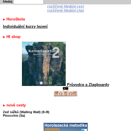
hledej
rozšířené hledání cest
rozšířené hledání chat
Horoškola
Individuální kurzy lezení
HI shop
Průvodce a Zlagboardy
nové cesty
Zeď nářků (Walling Wall) (8-/8)
Pinocchio (5a)