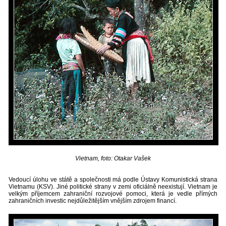
Vietnam, foto: Otakar Vašek
Vedoucí úlohu ve státě a společnosti má podle Ústavy Komunistická strana
Vietnamu (KSV). Jiné politické strany v zemi oficiálně neexistují. Vietnam je
velkým příjemcem zahraniční rozvojové pomoci, která je vedle přímých
zahraničních investic nejdůležitějším vnějším zdrojem financí.