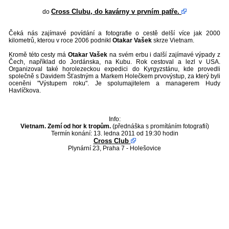
Cross Clubu, do kavárny v prvním patře.
do
Čeká nás zajímavé povídání a fotografie o cestě delší více jak 2000
kilometrů, kterou v roce 2006 podnikl
Otakar Vašek
skrze Vietnam.
Kromě této cesty má
Otakar Vašek
na svém erbu i další zajímavé výpady z
Čech, například do Jordánska, na Kubu. Rok cestoval a lezl v USA.
Organizoval také horolezeckou expedici do Kyrgyzstánu, kde provedli
společně s Davidem Šťastným a Markem Holečkem prvovýstup, za který byli
oceněni "Výstupem roku". Je spolumajitelem a managerem Hudy
Havlíčkova.
Info:
Vietnam. Zemí od hor k tropům.
(přednáška s promítáním fotografií)
Termín konání: 13. ledna 2011 od 19:30 hodin
Cross Club
Plynární 23, Praha 7 - Holešovice