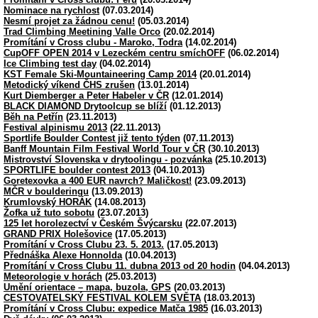
Nominace na rychlost
(07.03.2014)
Nesmí projet za žádnou cenu!
(05.03.2014)
Trad Climbing Meetining Valle Orco
(20.02.2014)
Promítání v Cross clubu - Maroko, Todra
(14.02.2014)
CupOFF OPEN 2014 v Lezeckém centru smíchOFF
(06.02.2014)
Ice Climbing test day
(04.02.2014)
KST Female Ski-Mountaineering Camp 2014
(20.01.2014)
Metodický víkend ČHS zrušen
(13.01.2014)
Kurt Diemberger a Peter Habeler v ČR
(12.01.2014)
BLACK DIAMOND Drytoolcup se blíží
(01.12.2013)
Běh na Petřín
(23.11.2013)
Festival alpinismu 2013
(22.11.2013)
Sportlife Boulder Contest již tento týden
(07.11.2013)
Banff Mountain Film Festival World Tour v ČR
(30.10.2013)
Mistrovství Slovenska v drytoolingu - pozvánka
(25.10.2013)
SPORTLIFE boulder contest 2013
(04.10.2013)
Goretexovka a 400 EUR navrch? Maličkost!
(23.09.2013)
MČR v boulderingu
(13.09.2013)
Krumlovský HORÁK
(14.08.2013)
Žofka už tuto sobotu
(23.07.2013)
125 let horolezectví v Českém Švýcarsku
(22.07.2013)
GRAND PRIX Holešovice
(17.05.2013)
Promítání v Cross Clubu 23. 5. 2013.
(17.05.2013)
Přednáška Alexe Honnolda
(10.04.2013)
Promítání v Cross Clubu 11. dubna 2013 od 20 hodin
(04.04.2013)
Meteorologie v horách
(25.03.2013)
Umění orientace – mapa, buzola, GPS
(20.03.2013)
CESTOVATELSKÝ FESTIVAL KOLEM SVĚTA
(18.03.2013)
Promítání v Cross Clubu: expedice Matča 1985
(16.03.2013)