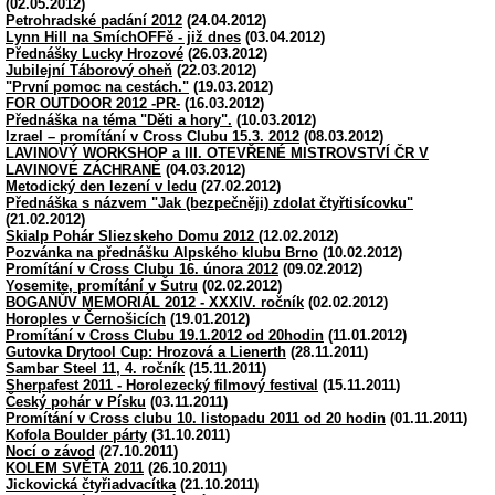
(02.05.2012)
Petrohradské padání 2012
(24.04.2012)
Lynn Hill na SmíchOFFě - již dnes
(03.04.2012)
Přednášky Lucky Hrozové
(26.03.2012)
Jubilejní Táborový oheň
(22.03.2012)
"První pomoc na cestách."
(19.03.2012)
FOR OUTDOOR 2012 -PR-
(16.03.2012)
Přednáška na téma "Děti a hory".
(10.03.2012)
Izrael – promítání v Cross Clubu 15.3. 2012
(08.03.2012)
LAVINOVÝ WORKSHOP a III. OTEVŘENÉ MISTROVSTVÍ ČR V
LAVINOVÉ ZÁCHRANĚ
(04.03.2012)
Metodický den lezení v ledu
(27.02.2012)
Přednáška s názvem "Jak (bezpečněji) zdolat čtyřtisícovku"
(21.02.2012)
Skialp Pohár Sliezskeho Domu 2012
(12.02.2012)
Pozvánka na přednášku Alpského klubu Brno
(10.02.2012)
Promítání v Cross Clubu 16. února 2012
(09.02.2012)
Yosemite, promítání v Šutru
(02.02.2012)
BOGANŮV MEMORIÁL 2012 - XXXIV. ročník
(02.02.2012)
Horoples v Černošicích
(19.01.2012)
Promítání v Cross Clubu 19.1.2012 od 20hodin
(11.01.2012)
Gutovka Drytool Cup: Hrozová a Lienerth
(28.11.2011)
Sambar Steel 11, 4. ročník
(15.11.2011)
Sherpafest 2011 - Horolezecký filmový festival
(15.11.2011)
Český pohár v Písku
(03.11.2011)
Promítání v Cross clubu 10. listopadu 2011 od 20 hodin
(01.11.2011)
Kofola Boulder párty
(31.10.2011)
Nocí o závod
(27.10.2011)
KOLEM SVĚTA 2011
(26.10.2011)
Jickovická čtyřiadvacítka
(21.10.2011)