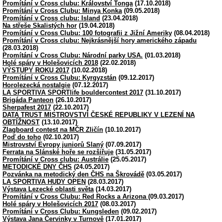
Promítání v Cross clubu: Království Tonga
(17.10.2018)
Promítání v Cross Clubu: Minya Konka
(09.05.2018)
Promítání v Cross clubu: Island
(23.04.2018)
Na střeše Skalistých hor
(19.04.2018)
Promítání v Cross Clubu: 100 fotografii z Jižní Ameriky
(08.04.2018)
Promítání v Cross clubu: Nejkrásnější hory amerického západu
(28.03.2018)
Promítání v Cross Clubu: Národní parky USA.
(01.03.2018)
Holé spáry v Holešovicích 2018
(22.02.2018)
VÝSTUPY ROKU 2017
(10.02.2018)
Promítání v Cross Clubu: Kyrgyzstán
(09.12.2017)
Horolezecká nostalgie
(07.12.2017)
LA SPORTIVA SPORTlife bouldercontest 2017
(31.10.2017)
Brigáda Panteon
(26.10.2017)
Sherpafest 2017
(22.10.2017)
DATA TRUST MISTROVSTVÍ ČESKÉ REPUBLIKY V LEZENÍ NA
OBTÍŽNOST
(13.10.2017)
Zlagboard contest na MČR Zličín
(10.10.2017)
Poď do toho
(02.10.2017)
Mistrovství Evropy juniorů Slaný
(07.09.2017)
Ferrata na Slánské hoře se rozšiřuje
(31.05.2017)
Promítání v Cross clubu: Austrálie
(25.05.2017)
METODICKÉ DNY ČHS
(24.05.2017)
Pozvánka na metodický den ČHS na Škrovádě
(03.05.2017)
LA SPORTIVA HUDY OPEN
(28.03.2017)
Výstava Lezecké oblasti světa
(14.03.2017)
Promítání v Cross Clubu: Red Rocks a Arizona
(09.03.2017)
Holé spáry v Holešovicích 2017
(08.03.2017)
Promítání v Cross Clubu: Kungsleden
(09.02.2017)
Výstava Jana Červinky v Turnově
(17.01.2017)