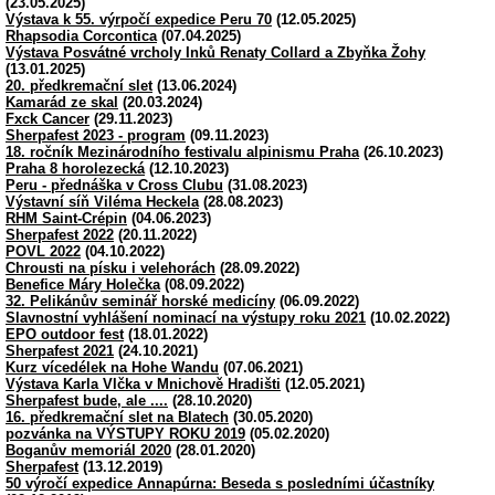
(23.05.2025)
Výstava k 55. výrpočí expedice Peru 70
(12.05.2025)
Rhapsodia Corcontica
(07.04.2025)
Výstava Posvátné vrcholy Inků Renaty Collard a Zbyňka Žohy
(13.01.2025)
20. předkremační slet
(13.06.2024)
Kamarád ze skal
(20.03.2024)
Fxck Cancer
(29.11.2023)
Sherpafest 2023 - program
(09.11.2023)
18. ročník Mezinárodního festivalu alpinismu Praha
(26.10.2023)
Praha 8 horolezecká
(12.10.2023)
Peru - přednáška v Cross Clubu
(31.08.2023)
Výstavní síň Viléma Heckela
(28.08.2023)
RHM Saint-Crépin
(04.06.2023)
Sherpafest 2022
(20.11.2022)
POVL 2022
(04.10.2022)
Chrousti na písku i velehorách
(28.09.2022)
Benefice Máry Holečka
(08.09.2022)
32. Pelikánův seminář horské medicíny
(06.09.2022)
Slavnostní vyhlášení nominací na výstupy roku 2021
(10.02.2022)
EPO outdoor fest
(18.01.2022)
Sherpafest 2021
(24.10.2021)
Kurz vícedélek na Hohe Wandu
(07.06.2021)
Výstava Karla Vlčka v Mnichově Hradišti
(12.05.2021)
Sherpafest bude, ale ....
(28.10.2020)
16. předkremační slet na Blatech
(30.05.2020)
pozvánka na VÝSTUPY ROKU 2019
(05.02.2020)
Boganův memoriál 2020
(28.01.2020)
Sherpafest
(13.12.2019)
50 výročí expedice Annapúrna: Beseda s posledními účastníky