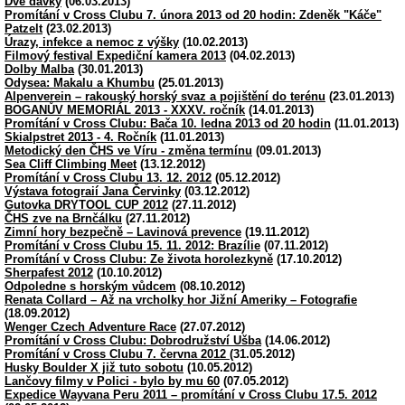
Dvě dávky
(06.03.2013)
Promítání v Cross Clubu 7. února 2013 od 20 hodin: Zdeněk "Káče"
Patzelt
(23.02.2013)
Úrazy, infekce a nemoc z výšky
(10.02.2013)
Filmový festival Expediční kamera 2013
(04.02.2013)
Dolby Malba
(30.01.2013)
Odysea: Makalu a Khumbu
(25.01.2013)
Alpenverein – rakouský horský svaz a pojištění do terénu
(23.01.2013)
BOGANŮV MEMORIÁL 2013 - XXXV. ročník
(14.01.2013)
Promítání v Cross Clubu: Bača 10. ledna 2013 od 20 hodin
(11.01.2013)
Skialpstret 2013 - 4. Ročník
(11.01.2013)
Metodický den ČHS ve Víru - změna termínu
(09.01.2013)
Sea Cliff Climbing Meet
(13.12.2012)
Promítání v Cross Clubu 13. 12. 2012
(05.12.2012)
Výstava fotograií Jana Červinky
(03.12.2012)
Gutovka DRYTOOL CUP 2012
(27.11.2012)
ČHS zve na Brnčálku
(27.11.2012)
Zimní hory bezpečně – Lavinová prevence
(19.11.2012)
Promítání v Cross Clubu 15. 11. 2012: Brazílie
(07.11.2012)
Promítání v Cross Clubu: Ze života horolezkyně
(17.10.2012)
Sherpafest 2012
(10.10.2012)
Odpoledne s horským vůdcem
(08.10.2012)
Renata Collard – Až na vrcholky hor Jižní Ameriky – Fotografie
(18.09.2012)
Wenger Czech Adventure Race
(27.07.2012)
Promítání v Cross Clubu: Dobrodružství Ušba
(14.06.2012)
Promítání v Cross Clubu 7. června 2012
(31.05.2012)
Husky Boulder X již tuto sobotu
(10.05.2012)
Lančovy filmy v Polici - bylo by mu 60
(07.05.2012)
Expedice Wayvana Peru 2011 – promítání v Cross Clubu 17.5. 2012