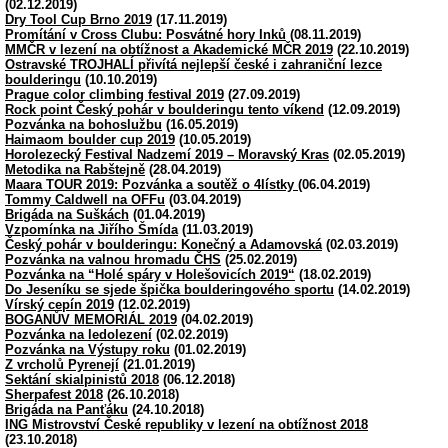
(02.12.2019)
Dry Tool Cup Brno 2019
(17.11.2019)
Promítání v Cross Clubu: Posvátné hory Inků
(08.11.2019)
MMČR v lezení na obtížnost a Akademické MČR 2019
(22.10.2019)
Ostravské TROJHALÍ přivítá nejlepší české i zahraniční lezce
boulderingu
(10.10.2019)
Prague color climbing festival 2019
(27.09.2019)
Rock point Český pohár v boulderingu tento víkend
(12.09.2019)
Pozvánka na bohoslužbu
(16.05.2019)
Haimaom boulder cup 2019
(10.05.2019)
Horolezecký Festival Nadzemí 2019 – Moravský Kras
(02.05.2019)
Metodika na Rabštejně
(28.04.2019)
Maara TOUR 2019: Pozvánka a soutěž o 4lístky
(06.04.2019)
Tommy Caldwell na OFFu
(03.04.2019)
Brigáda na Suškách
(01.04.2019)
Vzpomínka na Jiřího Šmída
(11.03.2019)
Český pohár v boulderingu: Konečný a Adamovská
(02.03.2019)
Pozvánka na valnou hromadu ČHS
(25.02.2019)
Pozvánka na “Holé spáry v Holešovicích 2019“
(18.02.2019)
Do Jeseníku se sjede špička boulderingového sportu
(14.02.2019)
Vírský cepín 2019
(12.02.2019)
BOGANŮV MEMORIÁL 2019
(04.02.2019)
Pozvánka na ledolezení
(02.02.2019)
Pozvánka na Výstupy roku
(01.02.2019)
Z vrcholů Pyrenejí
(21.01.2019)
Sektání skialpinistů 2018
(06.12.2018)
Sherpafest 2018
(26.10.2018)
Brigáda na Panťáku
(24.10.2018)
ING Mistrovství České republiky v lezení na obtížnost 2018
(23.10.2018)