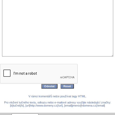
V rámci komentářů nelze používat tagy HTML.
Pro vložení tučného textu, odkazu nebo e-mailové adresy využijte následující značky:
[b]tučné[/b], [url]http://www.domeny.cz[/url], [email]jmeno@domena.cz[/email]