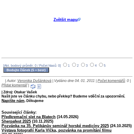
Zvětšit mapu
[Akt. bodový průměr: 0 / Počet hlasů: 0]
1
2
3
4
5
| Autor:
Veronika Dušánková
| Vydáno dne 04. 01. 2011 |
Počet komentářů
: 0 |
Přidat komentář
|
| Zdroj: Otakar Vašek
Našli jste ve článku chybu, nebo překlep? Budeme vděční za upozornění.
Napište nám
. Děkujeme
Související články:
Předkremační slet na Blatech
(14.05.2026)
Sherpafest 2025
(10.11.2025)
Pozvánka na 35. Pelikánův seminář horské medicíny 2025
(24.10.2025)
Výstava fotografií Karla Vlčka, pozvánka na promítání filmu