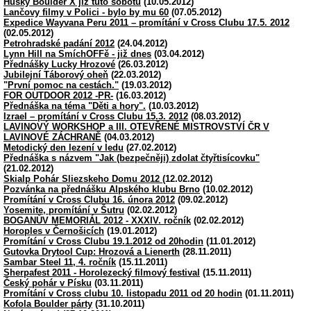
Husky Boulder X již tuto sobotu
(10.05.2012)
Lančovy filmy v Polici - bylo by mu 60
(07.05.2012)
Expedice Wayvana Peru 2011 – promítání v Cross Clubu 17.5. 2012
(02.05.2012)
Petrohradské padání 2012
(24.04.2012)
Lynn Hill na SmíchOFFě - již dnes
(03.04.2012)
Přednášky Lucky Hrozové
(26.03.2012)
Jubilejní Táborový oheň
(22.03.2012)
"První pomoc na cestách."
(19.03.2012)
FOR OUTDOOR 2012 -PR-
(16.03.2012)
Přednáška na téma "Děti a hory".
(10.03.2012)
Izrael – promítání v Cross Clubu 15.3. 2012
(08.03.2012)
LAVINOVÝ WORKSHOP a III. OTEVŘENÉ MISTROVSTVÍ ČR V
LAVINOVÉ ZÁCHRANĚ
(04.03.2012)
Metodický den lezení v ledu
(27.02.2012)
Přednáška s názvem "Jak (bezpečněji) zdolat čtyřtisícovku"
(21.02.2012)
Skialp Pohár Sliezskeho Domu 2012
(12.02.2012)
Pozvánka na přednášku Alpského klubu Brno
(10.02.2012)
Promítání v Cross Clubu 16. února 2012
(09.02.2012)
Yosemite, promítání v Šutru
(02.02.2012)
BOGANŮV MEMORIÁL 2012 - XXXIV. ročník
(02.02.2012)
Horoples v Černošicích
(19.01.2012)
Promítání v Cross Clubu 19.1.2012 od 20hodin
(11.01.2012)
Gutovka Drytool Cup: Hrozová a Lienerth
(28.11.2011)
Sambar Steel 11, 4. ročník
(15.11.2011)
Sherpafest 2011 - Horolezecký filmový festival
(15.11.2011)
Český pohár v Písku
(03.11.2011)
Promítání v Cross clubu 10. listopadu 2011 od 20 hodin
(01.11.2011)
Kofola Boulder párty
(31.10.2011)