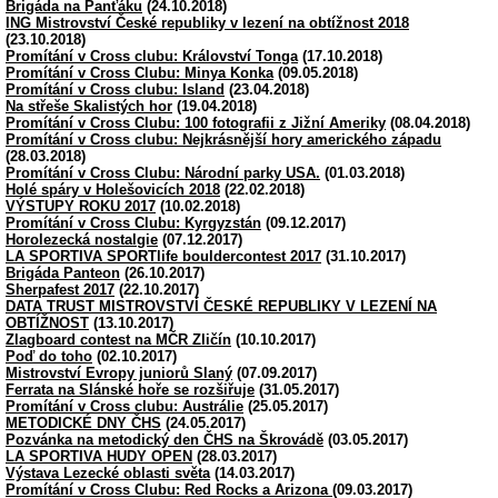
Brigáda na Panťáku
(24.10.2018)
ING Mistrovství České republiky v lezení na obtížnost 2018
(23.10.2018)
Promítání v Cross clubu: Království Tonga
(17.10.2018)
Promítání v Cross Clubu: Minya Konka
(09.05.2018)
Promítání v Cross clubu: Island
(23.04.2018)
Na střeše Skalistých hor
(19.04.2018)
Promítání v Cross Clubu: 100 fotografii z Jižní Ameriky
(08.04.2018)
Promítání v Cross clubu: Nejkrásnější hory amerického západu
(28.03.2018)
Promítání v Cross Clubu: Národní parky USA.
(01.03.2018)
Holé spáry v Holešovicích 2018
(22.02.2018)
VÝSTUPY ROKU 2017
(10.02.2018)
Promítání v Cross Clubu: Kyrgyzstán
(09.12.2017)
Horolezecká nostalgie
(07.12.2017)
LA SPORTIVA SPORTlife bouldercontest 2017
(31.10.2017)
Brigáda Panteon
(26.10.2017)
Sherpafest 2017
(22.10.2017)
DATA TRUST MISTROVSTVÍ ČESKÉ REPUBLIKY V LEZENÍ NA
OBTÍŽNOST
(13.10.2017)
Zlagboard contest na MČR Zličín
(10.10.2017)
Poď do toho
(02.10.2017)
Mistrovství Evropy juniorů Slaný
(07.09.2017)
Ferrata na Slánské hoře se rozšiřuje
(31.05.2017)
Promítání v Cross clubu: Austrálie
(25.05.2017)
METODICKÉ DNY ČHS
(24.05.2017)
Pozvánka na metodický den ČHS na Škrovádě
(03.05.2017)
LA SPORTIVA HUDY OPEN
(28.03.2017)
Výstava Lezecké oblasti světa
(14.03.2017)
Promítání v Cross Clubu: Red Rocks a Arizona
(09.03.2017)