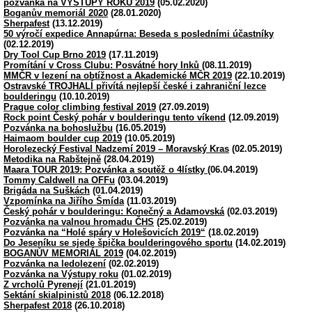
pozvánka na VÝSTUPY ROKU 2019
(05.02.2020)
Boganův memoriál 2020
(28.01.2020)
Sherpafest
(13.12.2019)
50 výročí expedice Annapúrna: Beseda s posledními účastníky
(02.12.2019)
Dry Tool Cup Brno 2019
(17.11.2019)
Promítání v Cross Clubu: Posvátné hory Inků
(08.11.2019)
MMČR v lezení na obtížnost a Akademické MČR 2019
(22.10.2019)
Ostravské TROJHALÍ přivítá nejlepší české i zahraniční lezce
boulderingu
(10.10.2019)
Prague color climbing festival 2019
(27.09.2019)
Rock point Český pohár v boulderingu tento víkend
(12.09.2019)
Pozvánka na bohoslužbu
(16.05.2019)
Haimaom boulder cup 2019
(10.05.2019)
Horolezecký Festival Nadzemí 2019 – Moravský Kras
(02.05.2019)
Metodika na Rabštejně
(28.04.2019)
Maara TOUR 2019: Pozvánka a soutěž o 4lístky
(06.04.2019)
Tommy Caldwell na OFFu
(03.04.2019)
Brigáda na Suškách
(01.04.2019)
Vzpomínka na Jiřího Šmída
(11.03.2019)
Český pohár v boulderingu: Konečný a Adamovská
(02.03.2019)
Pozvánka na valnou hromadu ČHS
(25.02.2019)
Pozvánka na “Holé spáry v Holešovicích 2019“
(18.02.2019)
Do Jeseníku se sjede špička boulderingového sportu
(14.02.2019)
BOGANŮV MEMORIÁL 2019
(04.02.2019)
Pozvánka na ledolezení
(02.02.2019)
Pozvánka na Výstupy roku
(01.02.2019)
Z vrcholů Pyrenejí
(21.01.2019)
Sektání skialpinistů 2018
(06.12.2018)
Sherpafest 2018
(26.10.2018)