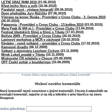
LETNÍ SRAZ RHM 2010
(21.06.2010)
Křest knihy Hory a sníh
(16.06.2010)
Paralelní sport - výstava fotografií
(09.06.2010)
Dnes přednáška Jury Růžičky
(07.06.2010)
Výprava na konec Ruska - Promítání v Cross Clubu - 3. června 2010
(26.05.2010)
Patagonia - Promítání v Cross Clubu - 13.května 2010
(03.05.2010)
Mera Peak (6 444 m.) - Promítání v Cross Clubu
(13.04.2010)
Festival tibetských filmů a filmů o Tibetu
(17.03.2010)
Bolívie 2009 - Promítání v Cross Clubu
(26.02.2010)
Lavinový workshop a MČR v záchraně
(18.02.2010)
Ekvádor - země vulkánů – promítání v Cross Clubu
(17.02.2010)
Kamenné divadlo
(06.12.2009)
Setkani s alpinistou Leszkem Cichym
(23.11.2009)
Mirek Lukeš popáté v Tibetu
(10.11.2009)
Mistrovství ČR mládeže v Chocni
(25.08.2009)
OFF Český pohár v boulderingu
(10.08.2009)
K tomtu článku nebyl doposud přiřazen žádný komentář!
Vložení nového komentáře
Nový komentář nemá souvislost s jinými komentáři. Chcete-li odpovědět na
existující komentář, najeďte si na něj a klikněte v jeho hlavičce na slovo
Reagovat
Jméno (přezdívka):