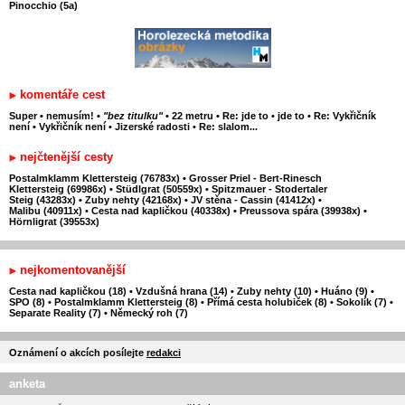
Pinocchio (5a)
komentáře cest
Super
•
nemusím!
•
"bez titulku"
•
22 metru
•
Re: jde to
•
jde to
•
Re: Vykřičník
není
•
Vykřičník není
•
Jizerské radosti
•
Re: slalom...
nejčtenější cesty
Postalmklamm Klettersteig (76783x)
•
Grosser Priel - Bert-Rinesch
Klettersteig (69986x)
•
Stüdlgrat (50559x)
•
Spitzmauer - Stodertaler
Steig (43283x)
•
Zuby nehty (42168x)
•
JV stěna - Cassin (41412x)
•
Malibu (40911x)
•
Cesta nad kapličkou (40338x)
•
Preussova spára (39938x)
•
Hörnligrat (39553x)
nejkomentovanější
Cesta nad kapličkou (18)
•
Vzdušná hrana (14)
•
Zuby nehty (10)
•
Huáno (9)
•
SPO (8)
•
Postalmklamm Klettersteig (8)
•
Přímá cesta holubiček (8)
•
Sokolík (7)
•
Separate Reality (7)
•
Německý roh (7)
Oznámení o akcích posílejte
redakci
anketa