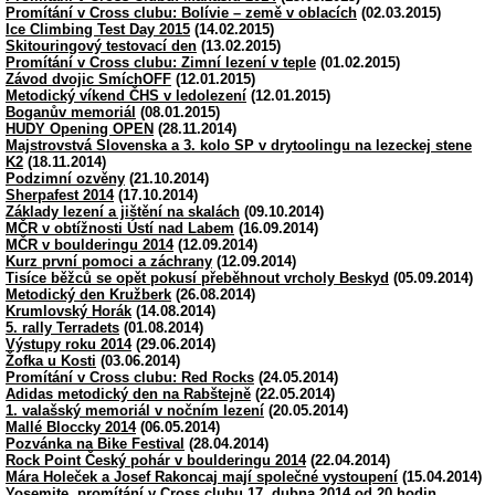
Promítání v Cross clubu: Bolívie – země v oblacích
(02.03.2015)
Ice Climbing Test Day 2015
(14.02.2015)
Skitouringový testovací den
(13.02.2015)
Promítání v Cross clubu: Zimní lezení v teple
(01.02.2015)
Závod dvojic SmíchOFF
(12.01.2015)
Metodický víkend ČHS v ledolezení
(12.01.2015)
Boganův memoriál
(08.01.2015)
HUDY Opening OPEN
(28.11.2014)
Majstrovstvá Slovenska a 3. kolo SP v drytoolingu na lezeckej stene
K2
(18.11.2014)
Podzimní ozvěny
(21.10.2014)
Sherpafest 2014
(17.10.2014)
Základy lezení a jištění na skalách
(09.10.2014)
MČR v obtížnosti Ústí nad Labem
(16.09.2014)
MČR v boulderingu 2014
(12.09.2014)
Kurz první pomoci a záchrany
(12.09.2014)
Tisíce běžců se opět pokusí přeběhnout vrcholy Beskyd
(05.09.2014)
Metodický den Kružberk
(26.08.2014)
Krumlovský Horák
(14.08.2014)
5. rally Terradets
(01.08.2014)
Výstupy roku 2014
(29.06.2014)
Žofka u Kosti
(03.06.2014)
Promítání v Cross clubu: Red Rocks
(24.05.2014)
Adidas metodický den na Rabštejně
(22.05.2014)
1. valašský memoriál v nočním lezení
(20.05.2014)
Mallé Bloccky 2014
(06.05.2014)
Pozvánka na Bike Festival
(28.04.2014)
Rock Point Český pohár v boulderingu 2014
(22.04.2014)
Mára Holeček a Josef Rakoncaj mají společné vystoupení
(15.04.2014)
Yosemite, promítání v Cross clubu 17. dubna 2014 od 20 hodin