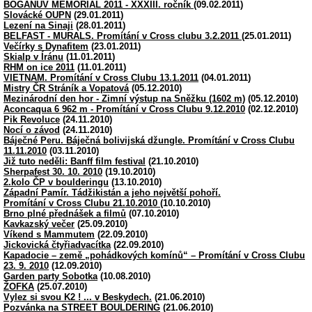
BOGANŮV MEMORIÁL 2011 - XXXIII. ročník
(09.02.2011)
Slovácké OUPN
(29.01.2011)
Lezení na Sinaji
(28.01.2011)
BELFAST - MURALS. Promítání v Cross clubu 3.2.2011
(25.01.2011)
Večírky s Dynafitem
(23.01.2011)
Skialp v Íránu
(11.01.2011)
RHM on ice 2011
(11.01.2011)
VIETNAM. Promítání v Cross Clubu 13.1.2011
(04.01.2011)
Mistry ČR Stráník a Vopatová
(05.12.2010)
Mezinárodní den hor - Zimní výstup na Sněžku (1602 m)
(05.12.2010)
Aconcaqua 6 962 m - Promítání v Cross Clubu 9.12.2010
(02.12.2010)
Pik Revoluce
(24.11.2010)
Nocí o závod
(24.11.2010)
Báječné Peru. Báječná bolivijská džungle. Promítání v Cross Clubu
11.11.2010
(03.11.2010)
Již tuto neděli: Banff film festival
(21.10.2010)
Sherpafest 30. 10. 2010
(19.10.2010)
2.kolo ČP v boulderingu
(13.10.2010)
Západní Pamír. Tádžikistán a jeho největší pohoří.
Promítání v Cross Clubu 21.10.2010
(10.10.2010)
Brno plné přednášek a filmů
(07.10.2010)
Kavkazský večer
(25.09.2010)
Víkend s Mammutem
(22.09.2010)
Jickovická čtyřiadvacítka
(22.09.2010)
Kapadocie – země „pohádkových komínů“ – Promítání v Cross Clubu
23. 9. 2010
(12.09.2010)
Garden party Sobotka
(10.08.2010)
ŽOFKA
(25.07.2010)
Vylez si svou K2 ! ... v Beskydech.
(21.06.2010)
Pozvánka na STREET BOULDERING
(21.06.2010)