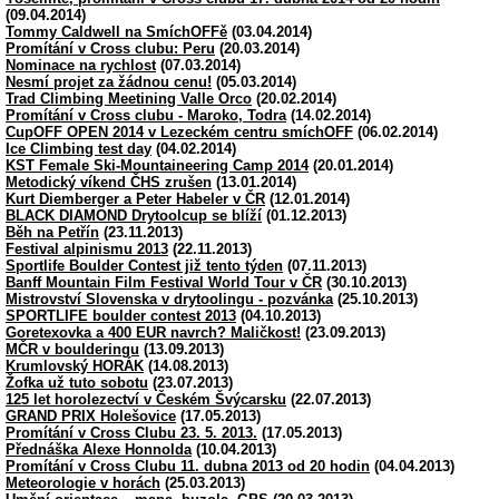
(09.04.2014)
Tommy Caldwell na SmíchOFFě
(03.04.2014)
Promítání v Cross clubu: Peru
(20.03.2014)
Nominace na rychlost
(07.03.2014)
Nesmí projet za žádnou cenu!
(05.03.2014)
Trad Climbing Meetining Valle Orco
(20.02.2014)
Promítání v Cross clubu - Maroko, Todra
(14.02.2014)
CupOFF OPEN 2014 v Lezeckém centru smíchOFF
(06.02.2014)
Ice Climbing test day
(04.02.2014)
KST Female Ski-Mountaineering Camp 2014
(20.01.2014)
Metodický víkend ČHS zrušen
(13.01.2014)
Kurt Diemberger a Peter Habeler v ČR
(12.01.2014)
BLACK DIAMOND Drytoolcup se blíží
(01.12.2013)
Běh na Petřín
(23.11.2013)
Festival alpinismu 2013
(22.11.2013)
Sportlife Boulder Contest již tento týden
(07.11.2013)
Banff Mountain Film Festival World Tour v ČR
(30.10.2013)
Mistrovství Slovenska v drytoolingu - pozvánka
(25.10.2013)
SPORTLIFE boulder contest 2013
(04.10.2013)
Goretexovka a 400 EUR navrch? Maličkost!
(23.09.2013)
MČR v boulderingu
(13.09.2013)
Krumlovský HORÁK
(14.08.2013)
Žofka už tuto sobotu
(23.07.2013)
125 let horolezectví v Českém Švýcarsku
(22.07.2013)
GRAND PRIX Holešovice
(17.05.2013)
Promítání v Cross Clubu 23. 5. 2013.
(17.05.2013)
Přednáška Alexe Honnolda
(10.04.2013)
Promítání v Cross Clubu 11. dubna 2013 od 20 hodin
(04.04.2013)
Meteorologie v horách
(25.03.2013)