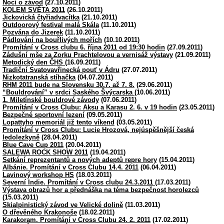
Nocí o závod
(27.10.2011)
KOLEM SVĚTA 2011
(26.10.2011)
Jickovická čtyřiadvacítka
(21.10.2011)
Outdoorový festival malá Skála
(11.10.2011)
Pozvána do Jizerek
(11.10.2011)
Pádlování na bouřlivých mořích
(10.10.2011)
Promítání v Cross clubu 6. října 2011 od 19:30 hodin
(27.09.2011)
Zádušní mše za Zorku Prachtelovou a vernisáž výstavy
(21.09.2011)
Metodický den ČHS
(16.09.2011)
Tradiční Svatovavřinecká pouť v Ádru
(27.07.2011)
Nizkotatranská stíhačka
(04.07.2011)
RHM 2011 bude na Slovensku 30.7. až 7. 8.
(29.06.2011)
“Bouldrování” v srdci Saského Švýcarska
(10.06.2011)
1. Miletínské bouldrové závody
(07.06.2011)
Promítání v Cross Clubu: Aksu a Karasu 2. 6. v 19 hodin
(23.05.2011)
Bezpečné sportovní lezení
(09.05.2011)
Lopattyho memoriál již tento víkend
(03.05.2011)
Promítání v Cross Clubu: Lucie Hrozová, nejúspěšnější česká
ledolezkyně
(28.04.2011)
Blue Cave Cup 2011
(20.04.2011)
SALEWA ROCK SHOW 2011
(19.04.2011)
Setkání reprezentantů a nových adeptů repre hory
(15.04.2011)
Albánie. Promítání v Cross Clubu 14.4. 2011
(06.04.2011)
Lavinový workshop HS
(18.03.2011)
Severní Indie. Promítání v Cross clubu 24.3.2011
(17.03.2011)
Výstava obrazů hor a přednáška na téma bezpečnost horolezců
(15.03.2011)
Skialpinistický závod ve Velické dolině
(11.03.2011)
O dřevěného Krakonoše
(18.02.2011)
Karakoram. Promítání v Cross Clubu 24. 2. 2011
(17.02.2011)