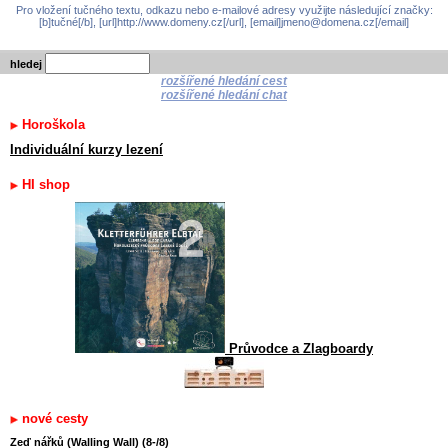
Pro vložení tučného textu, odkazu nebo e-mailové adresy využijte následující značky:
[b]tučné[/b], [url]http://www.domeny.cz[/url], [email]jmeno@domena.cz[/email]
hledej
rozšířené hledání cest
rozšířené hledání chat
Horoškola
Individuální kurzy lezení
HI shop
Průvodce a Zlagboardy
nové cesty
Zeď nářků (Walling Wall) (8-/8)