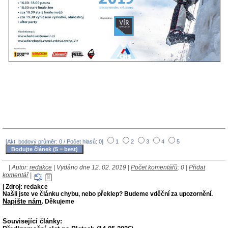
[Akt. bodový průměr: 0 / Počet hlasů: 0]
1
2
3
4
5
| Autor:
redakce
| Vydáno dne 12. 02. 2019 |
Počet komentářů
: 0 |
Přidat
komentář
|
| Zdroj: redakce
Našli jste ve článku chybu, nebo překlep? Budeme vděční za upozornění.
Napište nám
. Děkujeme
Související články: