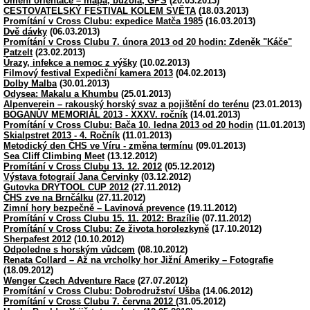
Umění orientace – mapa, buzola, GPS
(20.03.2013)
CESTOVATELSKÝ FESTIVAL KOLEM SVĚTA
(18.03.2013)
Promítání v Cross Clubu: expedice Matča 1985
(16.03.2013)
Dvě dávky
(06.03.2013)
Promítání v Cross Clubu 7. února 2013 od 20 hodin: Zdeněk "Káče"
Patzelt
(23.02.2013)
Úrazy, infekce a nemoc z výšky
(10.02.2013)
Filmový festival Expediční kamera 2013
(04.02.2013)
Dolby Malba
(30.01.2013)
Odysea: Makalu a Khumbu
(25.01.2013)
Alpenverein – rakouský horský svaz a pojištění do terénu
(23.01.2013)
BOGANŮV MEMORIÁL 2013 - XXXV. ročník
(14.01.2013)
Promítání v Cross Clubu: Bača 10. ledna 2013 od 20 hodin
(11.01.2013)
Skialpstret 2013 - 4. Ročník
(11.01.2013)
Metodický den ČHS ve Víru - změna termínu
(09.01.2013)
Sea Cliff Climbing Meet
(13.12.2012)
Promítání v Cross Clubu 13. 12. 2012
(05.12.2012)
Výstava fotograií Jana Červinky
(03.12.2012)
Gutovka DRYTOOL CUP 2012
(27.11.2012)
ČHS zve na Brnčálku
(27.11.2012)
Zimní hory bezpečně – Lavinová prevence
(19.11.2012)
Promítání v Cross Clubu 15. 11. 2012: Brazílie
(07.11.2012)
Promítání v Cross Clubu: Ze života horolezkyně
(17.10.2012)
Sherpafest 2012
(10.10.2012)
Odpoledne s horským vůdcem
(08.10.2012)
Renata Collard – Až na vrcholky hor Jižní Ameriky – Fotografie
(18.09.2012)
Wenger Czech Adventure Race
(27.07.2012)
Promítání v Cross Clubu: Dobrodružství Ušba
(14.06.2012)
Promítání v Cross Clubu 7. června 2012
(31.05.2012)