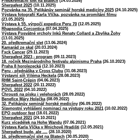
Předkremační slet na Blatech
(14.05.2026)
Sherpafest 2025
(10.11.2025)
Pozvánka na 35. Pelikánův seminář horské medicíny 2025
(24.10.2025)
Výstava fotografií Karla Vlčka, pozvánka na promítání filmu
(23.05.2025)
Výstava k 55. výrpočí expedice Peru 70
(12.05.2025)
Rhapsodia Corcontica
(07.04.2025)
Výstava Posvátné vrcholy Inků Renaty Collard a Zbyňka Žohy
(13.01.2025)
20. předkremační slet
(13.06.2024)
Kamarád ze skal
(20.03.2024)
Fxck Cancer
(29.11.2023)
Sherpafest 2023 - program
(09.11.2023)
18. ročník Mezinárodního festivalu alpinismu Praha
(26.10.2023)
Praha 8 horolezecká
(12.10.2023)
Peru - přednáška v Cross Clubu
(31.08.2023)
Výstavní síň Viléma Heckela
(28.08.2023)
RHM Saint-Crépin
(04.06.2023)
Sherpafest 2022
(20.11.2022)
POVL 2022
(04.10.2022)
Chrousti na písku i velehorách
(28.09.2022)
Benefice Máry Holečka
(08.09.2022)
32. Pelikánův seminář horské medicíny
(06.09.2022)
Slavnostní vyhlášení nominací na výstupy roku 2021
(10.02.2022)
EPO outdoor fest
(18.01.2022)
Sherpafest 2021
(24.10.2021)
Kurz vícedélek na Hohe Wandu
(07.06.2021)
Výstava Karla Vlčka v Mnichově Hradišti
(12.05.2021)
Sherpafest bude, ale ....
(28.10.2020)
16. předkremační slet na Blatech
(30.05.2020)