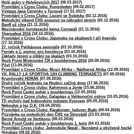
Holé spáry v Holešovicích 2017
(08.03.2017)
Promítání v Cross Clubu: Kungsleden
(09.02.2017)
Výstava Jana Červinky v Turnově
(17.01.2017)
Promítání v Cross Clubu: Lezení ve Švédsku
(02.12.2016)
Metodický víkend ČHS posunut na náhradní termín
(02.12.2016)
Banff už zítra
(21.11.2016)
Mezinárodní horolezecký kemp Cornwall
(21.11.2016)
Sherpafest 2016
(18.10.2016)
Promítání v Cross Clubu: Japonsko na skialpech I při freeridu
(17.10.2016)
27. ročník Pelikánova semináře
(03.10.2016)
Ferraty a 1. pomoc pro horolezce
(03.10.2016)
Základy lezení a jištění na skalách
(03.10.2016)
Rock Point Mistrovství ČR v boulderingu 2016
(20.09.2016)
Póvl
(13.09.2016)
Promítání v Cross Clubu: Mzuri Afrika – Nádherná Afrika
(12.09.2016)
VII. RALLY LA SPORTIVA 12H CLIMBING TERRADETS
(07.09.2016)
Krumlovský HORÁK
(07.09.2016)
Druhý ročník festivalu na Hrubici začíná dnes
(17.06.2016)
Promítání v Cross clubu: Kalymnos a Jonte
(15.06.2016)
Rock Point Český pohár v boulderingu
(12.05.2016)
Promítání v Cross clubu: Galapágy a Velikonoční ostrov
(10.05.2016)
Tři vrcholy nad královským městem Kyjovem
(05.05.2016)
Nekoukej a lez O.K.
(18.04.2016)
Promítání v Cross Clubu: Karakoram, ledovec Biafo
(09.04.2016)
Pozvánka na metodický den ČHS na Škrovádě
(23.03.2016)
Bernd Arnold ve Vertikonu
(08.03.2016)
Rock Point Český pohár v boulderingu 1. kolo
(04.03.2016)
Promítání Cross clubu: Jednoduše Nepál - Neznámé a obyčejně hezké
Himálaje
(28.02.2016)