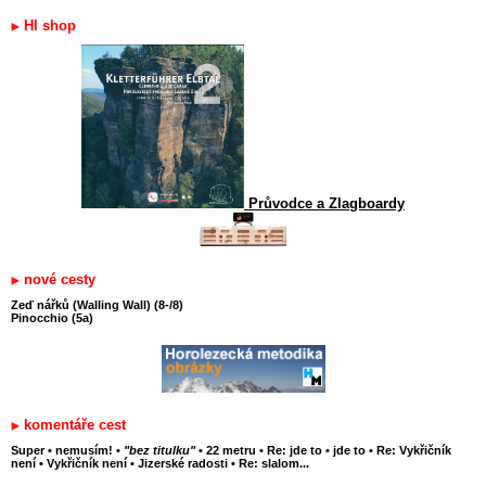
HI shop
Průvodce a Zlagboardy
nové cesty
Zeď nářků (Walling Wall) (8-/8)
Pinocchio (5a)
komentáře cest
Super
•
nemusím!
•
"bez titulku"
•
22 metru
•
Re: jde to
•
jde to
•
Re: Vykřičník
není
•
Vykřičník není
•
Jizerské radosti
•
Re: slalom...