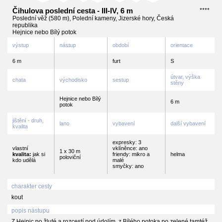
Čihulova poslední cesta - III-IV, 6 m
****
Poslední věž (580 m), Polední kameny, Jizerské hory, Česká
republika
Hejnice nebo Bílý potok
výstup
nástup
období
orientace
6 m
furt
S
útvar, výška
chata
východisko
sestup
stěny
Hejnice nebo Bílý
6 m
potok
jištění - druh,
lano
vybavení
další vybavení
kvalita
expresky: 3
vlastní
vklíněnce: ano
1 x 30 m
kvalita:
jak si
friendy: mikro a
helma
poloviční
kdo udělá
malé
smyčky: ano
charakter cesty
kout
popis nástupu
Z Hejnic po žluté a rozcestí pod údolím, z Bílého potoka po zelené tamtéž,