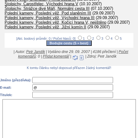
Štolpichy, Čarostřelec, Východní hrana V
(10.10.2007)
Štolpichy, Strážce divé Máří, Normální cesta III
(07.10.2007)
Polední kameny, Poslední věž, Pod slaněním III
(29.09.2007)
Polední kameny, Poslední věž, Východní hrana III
(29.09.2007)
Polední kameny, Poslední věž, Kočicí hrana V, nejištěno
(29.09.2007)
Polední kameny, Poslední věž, Jižní komín II
(29.09.2007)
[Akt. bodový průměr: 0 / Počet hlasů: 0]
1
2
3
4
5
| Autor:
Petr Jandík
| Vydáno dne 29. 09. 2007 | 4186 přečtení |
Počet
komentářů
: 0 |
Přidat komentář
|
| Zdroj: Petr Jandík
K tomtu článku nebyl doposud přiřazen žádný komentář!
Jméno (přezdívka):
E-mail:
Titulek: