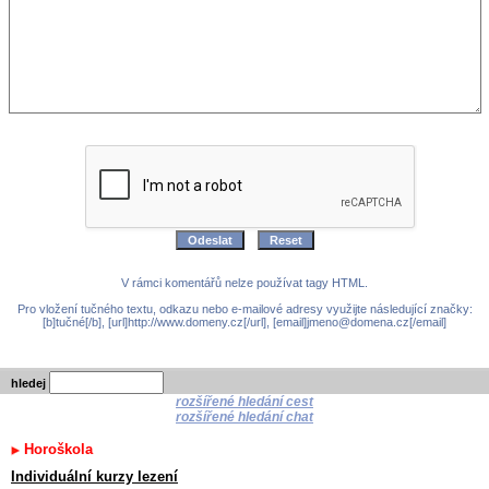
V rámci komentářů nelze používat tagy HTML.
Pro vložení tučného textu, odkazu nebo e-mailové adresy využijte následující značky:
[b]tučné[/b], [url]http://www.domeny.cz[/url], [email]jmeno@domena.cz[/email]
hledej
rozšířené hledání cest
rozšířené hledání chat
Horoškola
Individuální kurzy lezení