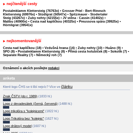
nejčtenější cesty
Postalmklamm Klettersteig (76763x)
•
Grosser Priel - Bert-Rinesch
Klettersteig (69976x)
•
Stüdlgrat (50547x)
•
Spitzmauer - Stodertaler
Steig (43267x)
•
Zuby nehty (42155x)
•
JV stěna - Cassin (41402x)
•
Malibu (40900x)
•
Cesta nad kapličkou (40325x)
•
Preussova spára (39925x)
•
Hörnligrat (39541x)
nejkomentovanější
Cesta nad kapličkou (18)
•
Vzdušná hrana (14)
•
Zuby nehty (10)
•
Huáno (9)
•
SPO (8)
•
Postalmklamm Klettersteig (8)
•
Přímá cesta holubiček (8)
•
Sokolík (7)
•
Separate Reality (7)
•
Německý roh (7)
Oznámení o akcích posílejte
redakci
anketa
článku
Které logo ČHS se ti líbí nejvíc? Více ve
Znak ČSTV (do r. 1989)
(1833 hl.)
Logo z devadesátek (černá, červená)
(1488 hl.)
Logo trikolóra s "kolejnicemi"
(1822 hl.)
Logo Trikolóra bez "kolejnic"
(1627 hl.)
Logo drátový model
(1607 hl.)