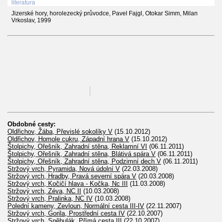
literatura
Jizerské hory, horolezecký průvodce, Pavel Fajgl, Otokar Simm, Milan
Vrkoslav, 1999
Obdobné cesty:
Oldřichov, Žába, Převislé sokolíky V
(15.10.2012)
Oldřichov, Homole cukru, Západní hrana V
(15.10.2012)
Štolpichy, Ořešník, Zahradní stěna, Reklamní VI
(06.11.2011)
Štolpichy, Ořešník, Zahradní stěna, Blátivá spára V
(06.11.2011)
Štolpichy, Ořešník, Zahradní stěna, Podzimní dech V
(06.11.2011)
Stržový vrch, Pyramida, Nová údolní V
(22.03.2008)
Stržový vrch, Hradby, Pravá severní spára V
(20.03.2008)
Stržový vrch, Kočičí hlava - Kočka, Nc III
(11.03.2008)
Stržový vrch, Zéva, NC II
(10.03.2008)
Stržový vrch, Pralinka, NC IV
(10.03.2008)
Polední kameny, Zevloun, Normální cesta III-IV
(22.11.2007)
Stržový vrch, Gorila, Prostřední cesta IV
(22.10.2007)
Stržový vrch, Sněhulák, Přímá cesta III
(22.10.2007)