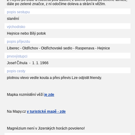
dále po zelené značce, z ní odočíme doleva a strání k věžím.
popis sestupu
slanění
východisko
Hejnice nebo Bílý potok
popis příjezdu
Liberec - Oldřichov - Oldřichovské sedlo - Raspenava - Hejnice
prvovýstupci
Josef Čihula - 1. 1. 1966
popis cesty
plotnou vlevo vedle kouta a přes převis Lze odjistit friendy.
Mapka rozmístění věží
je zde
Na Mapy.cz
v turistické mapě - zde
Magnézium není v Jizerských horách povoleno!