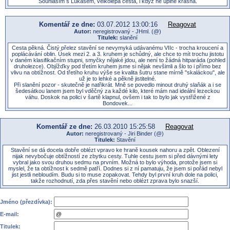
Souhlasím s Lukasem, velkolepá cesta, i když ne úplně krásná.
Komentář ze dne:
03.07.2012 13:00:16
Reagovat
Autor:
neregistrovaný - JHml. (@)
Titulek:
slanění
Cesta pěkná. Čistý přelez stavění se nevymyká udávanému VIIc - trocha kroucení a
poplácávání oblin. Úsek mezi 2. a 3. kruhem je schůdný, ale chce to mít trochu jistotu
v daném klasifikačním stupni, smyčky nějaké jdou, ale není to žádná hitparáda (pohled
druholezce). Objížďky pod třetím kruhem jsme si nějak nevšimli a šlo to i přímo bez
vlivu na obtížnost. Od třetího kruhu výše se kvalita šutru stane mírně "skaláckou", ale
už je to lehké a pěkně jistitelné.
Při slanění pozor - skutečně je natřikrát. Mně se povedlo minout druhý slaňák a i se
šedesátkou lanem jsem byl vděčný za každé kilo, které mám nad ideální lezeckou
váhu. Doskok na polici v šartě klapnul, ovšem i tak to bylo jak vystřižené z
Bondovek...
Komentář ze dne:
26.03.2010 15:25:58
Reagovat
Autor:
neregistrovaný - Jiri Binder (@)
Titulek:
Stavění
Stavění se dá docela dobře oblézt vpravo ke hraně kousek nahoru a zpět. Oblezení
nijak nevybočuje obtížností ze zbytku cesty. Tuhle cestu jsem si před dávnými lety
vybral jako svou druhou sedmu na prvním. Možná to bylo výhoda, protože jsem si
myslel, že ta obtížnost k sedmě patří. Dodnes si z ní pamatuju, že jsem si pořád nebyl
jist jestli nebloudím. Budu si to muse zopakovat. Tehdy byl první kruh dole na polici,
takže rozhodnutí, zda přes stavění nebo oblézt zprava bylo snazší.
Jméno (přezdívka):
E-mail:
Titulek: