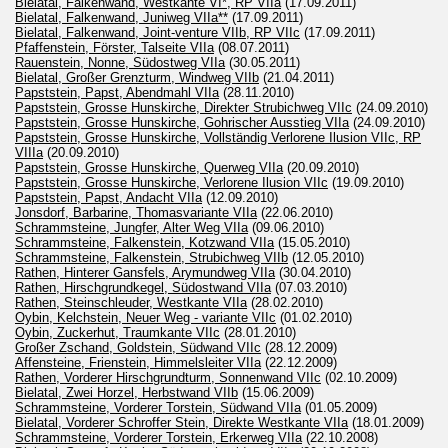
Bielatal, Falkenwand, Westkante VI*, RP VIIa
(17.09.2011)
Bielatal, Falkenwand, Juniweg VIIa**
(17.09.2011)
Bielatal, Falkenwand, Joint-venture VIIb, RP VIIc
(17.09.2011)
Pfaffenstein, Förster, Talseite VIIa
(08.07.2011)
Rauenstein, Nonne, Südostweg VIIa
(30.05.2011)
Bielatal, Großer Grenzturm, Windweg VIIb
(21.04.2011)
Papststein, Papst, Abendmahl VIIa
(28.11.2010)
Papststein, Grosse Hunskirche, Direkter Strubichweg VIIc
(24.09.2010)
Papststein, Grosse Hunskirche, Gohrischer Ausstieg VIIa
(24.09.2010)
Papststein, Grosse Hunskirche, Vollständig Verlorene Ilusion VIIc, RP
VIIIa
(20.09.2010)
Papststein, Grosse Hunskirche, Querweg VIIa
(20.09.2010)
Papststein, Grosse Hunskirche, Verlorene Ilusion VIIc
(19.09.2010)
Papststein, Papst, Andacht VIIa
(12.09.2010)
Jonsdorf, Barbarine, Thomasvariante VIIa
(22.06.2010)
Schrammsteine, Jungfer, Alter Weg VIIa
(09.06.2010)
Schrammsteine, Falkenstein, Kotzwand VIIa
(15.05.2010)
Schrammsteine, Falkenstein, Strubichweg VIIb
(12.05.2010)
Rathen, Hinterer Gansfels, Arymundweg VIIa
(30.04.2010)
Rathen, Hirschgrundkegel, Südostwand VIIa
(07.03.2010)
Rathen, Steinschleuder, Westkante VIIa
(28.02.2010)
Oybin, Kelchstein, Neuer Weg - variante VIIc
(01.02.2010)
Oybin, Zuckerhut, Traumkante VIIc
(28.01.2010)
Großer Zschand, Goldstein, Südwand VIIc
(28.12.2009)
Affensteine, Frienstein, Himmelsleiter VIIa
(22.12.2009)
Rathen, Vorderer Hirschgrundturm, Sonnenwand VIIc
(02.10.2009)
Bielatal, Zwei Horzel, Herbstwand VIIb
(15.06.2009)
Schrammsteine, Vorderer Torstein, Südwand VIIa
(01.05.2009)
Bielatal, Vorderer Schroffer Stein, Direkte Westkante VIIa
(18.01.2009)
Schrammsteine, Vorderer Torstein, Erkerweg VIIa
(22.10.2008)