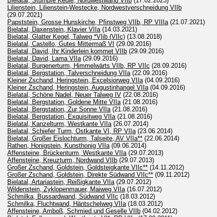
Bielatal, Stumpfe Keule, Nordwestwand VIIb
(17.02.2023)
Lilienstein, Lilienstein-Westecke, Nordwestverschneidung VIIb
(29.07.2021)
Papststein, Grosse Hunskirche, Pfinstweg VIIb, RP VIIIa
(21.07.2021)
Bielatal, Daxenstein, Klavier VIIa
(14.03.2021)
Bielatal, Glatter Kegel, Talweg *VIib (VIIc)
(13.08.2018)
Bielatal, Castello, Gutes Mittermaß VI
(29.09.2016)
Bielatal, David, Ihr Kinderlein kommet VIIb
(29.09.2016)
Bielatal, David, Lama VIIa
(29.09.2016)
Bielatal, Burgenerturm, Himmelwärts VIIb, RP VIIc
(28.09.2016)
Bielatal, Bergstation, Talverschneidung VIIa
(22.09.2016)
Kleiner Zschand, Heringstein, Excelsiorweg VIIa
(04.09.2016)
Kleiner Zschand, Heringstein, Augustinhangel VIIa
(04.09.2016)
Bielatal, Schöne Nadel, Neuer Talweg IV
(22.08.2016)
Bielatal, Bergstation, Goldene Mitte VIIa
(21.08.2016)
Bielatal, Bergstation, Zur Sonne VIIa
(21.08.2016)
Bielatal, Bergstation, Exquisitweg VIIa
(21.08.2016)
Bielatal, Kanzelturm, Westkante VIIa
(26.07.2014)
Bielatal, Schiefer Turm, Ostkante VI, RP VIIa
(23.06.2014)
Bielatal, Großer Eislochturm, Talseite, AV VIIa**
(22.06.2014)
Rathen, Honigstein, Kunsthonig VIIa
(09.06.2014)
Affensteine, Brückenturm, Westkante VIIa
(29.07.2013)
Affensteine, Kreuzturm, Nordwand VIIb
(29.07.2013)
Großer Zschand, Goldstein, Goldsteigkante VIIc**
(14.11.2012)
Großer Zschand, Goldstein, Direkte Südwand VIIc**
(09.11.2012)
Bielatal, Artariastein, Reißigkante VIIa
(29.07.2012)
Wildenstein, Zyklopenmauer, Maiweg VIIa
(16.07.2012)
Schmilka, Bussardwand, Südwand VIIc
(18.03.2012)
Schmilka, Fluchtwand, Häntschelweg VIIa
(18.03.2012)
Affensteine, Amboß, Schmied und Geselle VIIb
(04.02.2012)