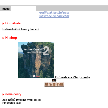
hledej
rozšířené hledání cest
rozšířené hledání chat
Horoškola
Individuální kurzy lezení
HI shop
Průvodce a Zlagboardy
nové cesty
Zeď nářků (Walling Wall) (8-/8)
Pinocchio (5a)