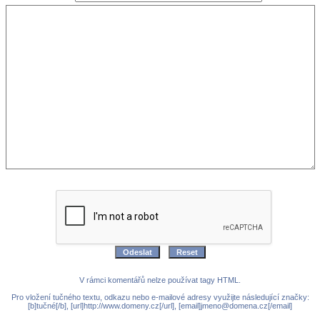
V rámci komentářů nelze používat tagy HTML.
Pro vložení tučného textu, odkazu nebo e-mailové adresy využijte následující značky:
[b]tučné[/b], [url]http://www.domeny.cz[/url], [email]jmeno@domena.cz[/email]