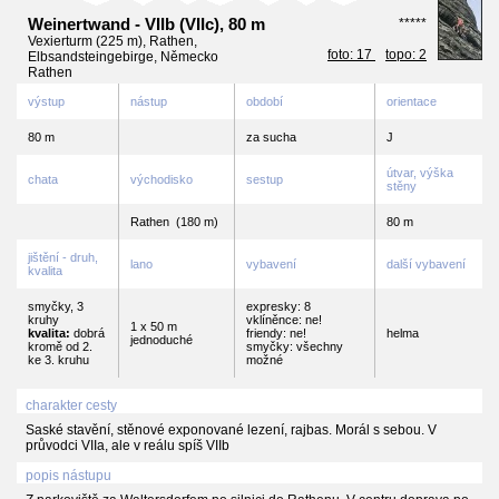
Weinertwand - VIIb (VIIc), 80 m
*****
Vexierturm (225 m), Rathen,
foto: 17
topo: 2
Elbsandsteingebirge, Německo
Rathen
výstup
nástup
období
orientace
80 m
za sucha
J
útvar, výška
chata
východisko
sestup
stěny
Rathen
(180 m)
80 m
jištění - druh,
lano
vybavení
další vybavení
kvalita
smyčky, 3
expresky: 8
kruhy
vklíněnce: ne!
1 x 50 m
kvalita:
dobrá
friendy: ne!
helma
jednoduché
kromě od 2.
smyčky: všechny
ke 3. kruhu
možné
charakter cesty
Saské stavění, stěnové exponované lezení, rajbas. Morál s sebou. V
průvodci VIIa, ale v reálu spíš VIIb
popis nástupu