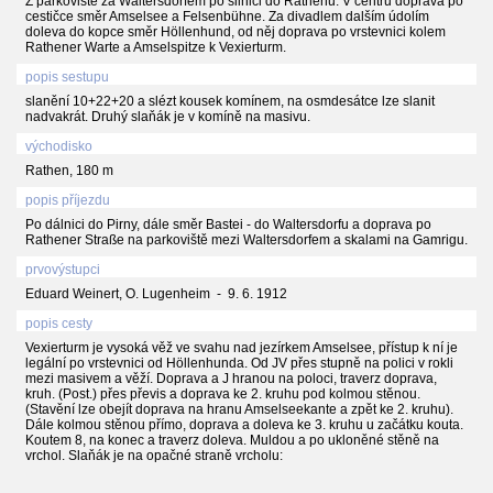
Z parkoviště za Waltersdorfem po silnici do Rathenu. V centru doprava po
cestičce směr Amselsee a Felsenbühne. Za divadlem dalším údolím
doleva do kopce směr Höllenhund, od něj doprava po vrstevnici kolem
Rathener Warte a Amselspitze k Vexierturm.
popis sestupu
slanění 10+22+20 a slézt kousek komínem, na osmdesátce lze slanit
nadvakrát. Druhý slaňák je v komíně na masivu.
východisko
Rathen, 180 m
popis příjezdu
Po dálnici do Pirny, dále směr Bastei - do Waltersdorfu a doprava po
Rathener Straße na parkoviště mezi Waltersdorfem a skalami na Gamrigu.
prvovýstupci
Eduard Weinert, O. Lugenheim - 9. 6. 1912
popis cesty
Vexierturm je vysoká věž ve svahu nad jezírkem Amselsee, přístup k ní je
legální po vrstevnici od Höllenhunda. Od JV přes stupně na polici v rokli
mezi masivem a věží. Doprava a J hranou na poloci, traverz doprava,
kruh. (Post.) přes převis a doprava ke 2. kruhu pod kolmou stěnou.
(Stavění lze obejít doprava na hranu Amselseekante a zpět ke 2. kruhu).
Dále kolmou stěnou přímo, doprava a doleva ke 3. kruhu u začátku kouta.
Koutem 8, na konec a traverz doleva. Muldou a po ukloněné stěně na
vrchol. Slaňák je na opačné straně vrcholu: