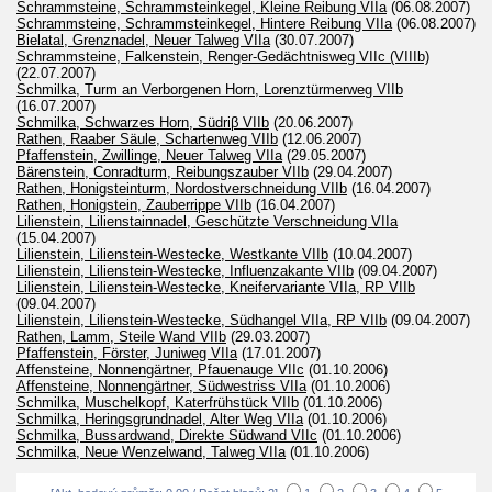
Schrammsteine, Schrammsteinkegel, Kleine Reibung VIIa
(06.08.2007)
Schrammsteine, Schrammsteinkegel, Hintere Reibung VIIa
(06.08.2007)
Bielatal, Grenznadel, Neuer Talweg VIIa
(30.07.2007)
Schrammsteine, Falkenstein, Renger-Gedächtnisweg VIIc (VIIIb)
(22.07.2007)
Schmilka, Turm an Verborgenen Horn, Lorenztürmerweg VIIb
(16.07.2007)
Schmilka, Schwarzes Horn, Südriβ VIIb
(20.06.2007)
Rathen, Raaber Säule, Schartenweg VIIb
(12.06.2007)
Pfaffenstein, Zwillinge, Neuer Talweg VIIa
(29.05.2007)
Bärenstein, Conradturm, Reibungszauber VIIb
(29.04.2007)
Rathen, Honigsteinturm, Nordostverschneidung VIIb
(16.04.2007)
Rathen, Honigstein, Zauberrippe VIIb
(16.04.2007)
Lilienstein, Lilienstainnadel, Geschützte Verschneidung VIIa
(15.04.2007)
Lilienstein, Lilienstein-Westecke, Westkante VIIb
(10.04.2007)
Lilienstein, Lilienstein-Westecke, Influenzakante VIIb
(09.04.2007)
Lilienstein, Lilienstein-Westecke, Kneifervariante VIIa, RP VIIb
(09.04.2007)
Lilienstein, Lilienstein-Westecke, Südhangel VIIa, RP VIIb
(09.04.2007)
Rathen, Lamm, Steile Wand VIIb
(29.03.2007)
Pfaffenstein, Förster, Juniweg VIIa
(17.01.2007)
Affensteine, Nonnengärtner, Pfauenauge VIIc
(01.10.2006)
Affensteine, Nonnengärtner, Südwestriss VIIa
(01.10.2006)
Schmilka, Muschelkopf, Katerfrühstück VIIb
(01.10.2006)
Schmilka, Heringsgrundnadel, Alter Weg VIIa
(01.10.2006)
Schmilka, Bussardwand, Direkte Südwand VIIc
(01.10.2006)
Schmilka, Neue Wenzelwand, Talweg VIIa
(01.10.2006)