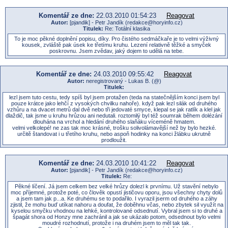
Komentář ze dne:
22.03.2010 01:54:23
Reagovat
Autor:
[pjandik] - Petr Jandík (redakce@horyinfo.cz)
Titulek:
Re: Totální klasika
To je moc pěkné doplnění popisu, díky. Pro čistého sedmáčkaře je to velmi výživný
kousek, zvláště pak úsek ke třetímu kruhu. Lezení relativně těžké a smyček
poskrovnu. Jsem zvědav, jaký dojem to udělá na tebe.
Komentář ze dne:
24.03.2010 09:55:42
Reagovat
Autor:
neregistrovaný - Lukas B. (@)
Titulek:
lezl jsem tuto cestu, tedy spíš byl jsem protažen (teda na statečnějším konci jsem byl
pouze krátce jako lehčí z vysokých chvilku nahoře). když pak lezl silák od druhého
vzhůru a na dvacet metrů dal dvě nebo tři jedovaté smyce, klepal se jak ratlík a klel jak
dlaždič, tak jsme u kruhu hrůzou ani nedutali. roztomilý byl též soumrak během dolézání
dlouhána na vrchol a hledání druhého slaňáku víceméně hmatem.
velmi velkolepé! ne zas tak moc krásné, trošku solivolámavější než by bylo hezké.
určitě štandovat i u třetího kruhu, nebo aspoň hodinky na konci žlábku ukrutně
prodloužit.
Komentář ze dne:
24.03.2010 10:41:22
Reagovat
Autor:
[pjandik] - Petr Jandík (redakce@horyinfo.cz)
Titulek:
Re:
Pěkné líčení. Já jsem celkem bez velké hrůzy dolezl k prvnímu. Už stavění nebylo
moc příjemné, protože poté, co člověk opustí jističovu oporu, jsou všechny chyty dolů
a jsem tam jak p...a. Ke druhému se to podařilo. I vyrazil jserm od druhého a záhy
zjistil, že mohu buď utíkat nahoru a doufat, že doběhnu včas, nebo zbytek sil využít na
kyselou smyčku vhodnou na lehké, kontrolované odsednutí. Vybral jsem si to druhé a
špagát shora od Honzy mne zachránil a jak se ukázalo potom, odsednout bylo velmi
moudré rozhodnutí, protože i na druhém jsem to měl tak tak.