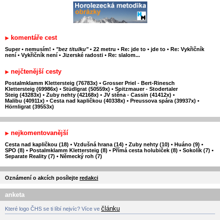
komentáře cest
Super
•
nemusím!
•
"bez titulku"
•
22 metru
•
Re: jde to
•
jde to
•
Re: Vykřičník
není
•
Vykřičník není
•
Jizerské radosti
•
Re: slalom...
nejčtenější cesty
Postalmklamm Klettersteig (76783x)
•
Grosser Priel - Bert-Rinesch
Klettersteig (69986x)
•
Stüdlgrat (50559x)
•
Spitzmauer - Stodertaler
Steig (43283x)
•
Zuby nehty (42168x)
•
JV stěna - Cassin (41412x)
•
Malibu (40911x)
•
Cesta nad kapličkou (40338x)
•
Preussova spára (39937x)
•
Hörnligrat (39553x)
nejkomentovanější
Cesta nad kapličkou (18)
•
Vzdušná hrana (14)
•
Zuby nehty (10)
•
Huáno (9)
•
SPO (8)
•
Postalmklamm Klettersteig (8)
•
Přímá cesta holubiček (8)
•
Sokolík (7)
•
Separate Reality (7)
•
Německý roh (7)
Oznámení o akcích posílejte
redakci
anketa
článku
Které logo ČHS se ti líbí nejvíc? Více ve