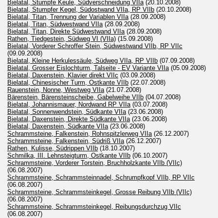
Bielatal, Stumpfe Keule, Südverschneidung VIIa
(20.10.2008)
Bielatal, Stumpfer Kegel, Südostwand VIIa, RP VIIb
(20.10.2008)
Bielatal, Titan, Trennung der Variablen VIIa
(28.09.2008)
Bielatal, Titan, Südwestwand VIIa
(28.09.2008)
Bielatal, Titan, Direkte Südwestwand VIIa
(28.09.2008)
Rathen, Tiedgestein, Südweg VI (VIIa)
(15.09.2008)
Bielatal, Vorderer Schroffer Stein, Südwestwand VIIb, RP VIIc
(09.09.2008)
Bielatal, Kleine Herkulessäule, Südweg VIIa, RP VIIb
(07.09.2008)
Bielatal, Grosser Eislochturm, Talseite - EV Variante VIIa
(05.09.2008)
Bielatal, Daxenstein, Klavier direkt VIIc
(03.09.2008)
Bielatal, Chinesischer Turm, Ostkante VIIb
(22.07.2008)
Rauenstein, Nonne, Westweg VIIa
(21.07.2008)
Bärenstein, Bärensteinscheibe, Gabelweihe VIIb
(04.07.2008)
Bielatal, Johannismauer, Nordwand RP VIIa
(03.07.2008)
Bielatal, Sonnenwendstein, Südkante VIIa
(23.06.2008)
Bielatal, Daxenstein, Direkte Südkante VIIa
(23.06.2008)
Bielatal, Daxenstein, Südkante VIIa
(23.06.2008)
Schrammsteine, Falkenstein, Rohnspitzlerweg VIIa
(26.12.2007)
Schrammsteine, Falkenstein, Südriß VIIa
(26.12.2007)
Rathen, Kulisse, Südrippen VIIb
(18.10.2007)
Schmilka, III. Lehnsteigturm, Ostkante VIIb
(06.10.2007)
Schrammsteine, Vorderer Torstein, Bruchholzkante VIIb (VIIc)
(06.08.2007)
Schrammsteine, Schrammsteinnadel, Schrumpfkopf VIIb, RP VIIc
(06.08.2007)
Schrammsteine, Schrammsteinkegel, Grosse Reibung VIIb (VIIc)
(06.08.2007)
Schrammsteine, Schrammsteinkegel, Reibungsdurchzug VIIc
(06.08.2007)