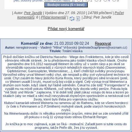
[Akt. bodový průměr: 0,00 / Počet hlasů: 2]
1
2
3
4
5
| Autor:
Petr Jandík
| Vydáno dne 27. 09. 2010 | 14789 přečtení |
Počet
komentářů
: 6 |
Přidat komentář
|
| Zdroj: Petr Jandík
Přidat nový komentář
Komentář ze dne:
21.03.2010 09:02:24
Reagovat
Autor:
neregistrovaný - Vladimír "Hlína" Vršovský (jménotečkapřijmení@seznam.cz)
Titulek:
Totální klasika
Právě dočítám knížku od Dietricha Hasseho - Wiege des Freikletterns, kde je této cestě
věnováno několik stránek. Je tu představena jako totální klasika všech klasik. Onoho
památného dne 9.6.1912 nastoupili Weinert do stěny už v sedm ráno a po okolí se
shromáždilo spousta kamarádů z různých tehdejších slavných klubů (Daxensteiner,
Gipfelstürmer, Gamsspitzler, Wettersteiner,...), kteří chtěli být svědky prvovýstupu.
Vprostřed stěny urval Weinert velký chyt, ale nespadl a díky své vybroušené technice to
ustál. Chyt zasáhl do hlavy jistícího Kurta Rosta, který později pro silné krvácení (poté,
co Weinert usadil 3 kruh), musel svůj boj vzdát a slanil. Celý výstup trval Weinertovi a
druhům osm hodin. když slanil, byl řádně odměněn. Čekal ho zde totiž "Forstgendarm" a
vypálil mu na místě pokutu 40Marek, což tehdy byly docela velký peníze. Pokuta byla
"mit Stolz und Würde " zaplacena. V té době totiž platil zákaz vstupu do lesa a lezení po
skalách (aby se mladí a silní muži nevysilovali zbytečným sportováním a neriskovali své
životy, které bylo třeba pro vojenskou službu.
Kluboví kamarádi odnesli Weinerta na ramenou až do Rathenu, kde se všemi horolezci
(v čele s Fehrmanem a O.P.Smithem) mohutně slavili, podle starých horolezeckých
zvyků.
Na Weinertwandu došlo i k několika smrtelným úrazům, mimo jiné se zde smrtelně zřítil
při pokusu o svůj 11 výstup touto stěnou Ehrhardt Renger.
Jo knížka je to moc zajímavá, a jak se říká - motivační. Zařadil jsem si tuhle cestu do
programu, takže Petře dík, žes ji tu vystavil.