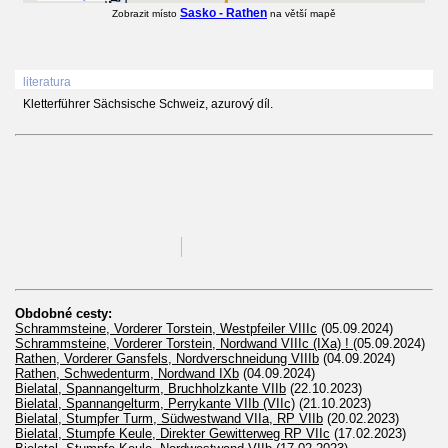
Sasko - Rathen
Zobrazit místo
na větší mapě
literatura
Kletterführer Sächsische Schweiz, azurový díl.
Obdobné cesty:
Schrammsteine, Vorderer Torstein, Westpfeiler VIIIc
(05.09.2024)
Schrammsteine, Vorderer Torstein, Nordwand VIIIc (IXa) !
(05.09.2024)
Rathen, Vorderer Gansfels, Nordverschneidung VIIIb
(04.09.2024)
Rathen, Schwedenturm, Nordwand IXb
(04.09.2024)
Bielatal, Spannangelturm, Bruchholzkante VIIb
(22.10.2023)
Bielatal, Spannangelturm, Perrykante VIIb (VIIc)
(21.10.2023)
Bielatal, Stumpfer Turm, Südwestwand VIIa, RP VIIb
(20.02.2023)
Bielatal, Stumpfe Keule, Direkter Gewitterweg RP VIIc
(17.02.2023)