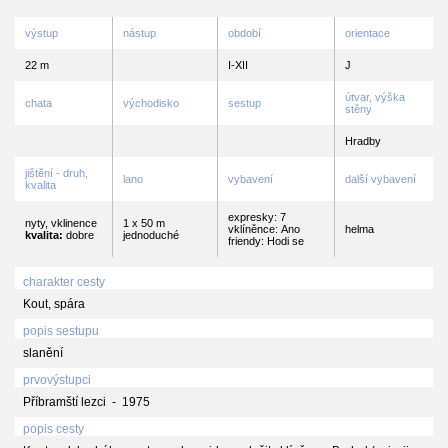
výstup
nástup
období
orientace
22 m
I-XII
J
útvar, výška
chata
východisko
sestup
stěny
Hradby
jištění - druh,
lano
vybavení
další vybavení
kvalita
expresky: 7
nyty, vklinence
1 x 50 m
vklíněnce: Ano
helma
kvalita:
dobre
jednoduché
friendy: Hodi se
charakter cesty
Kout, spára
popis sestupu
slanění
prvovýstupci
Příbramští lezci - 1975
popis cesty