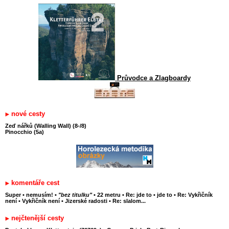
Průvodce a Zlagboardy
nové cesty
Zeď nářků (Walling Wall) (8-/8)
Pinocchio (5a)
komentáře cest
Super
•
nemusím!
•
"bez titulku"
•
22 metru
•
Re: jde to
•
jde to
•
Re: Vykřičník
není
•
Vykřičník není
•
Jizerské radosti
•
Re: slalom...
nejčtenější cesty