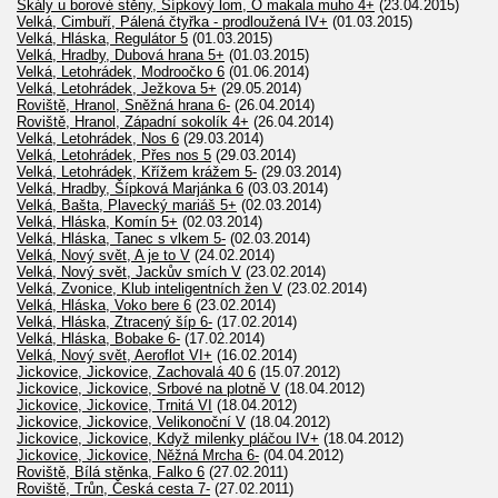
Skály u borové stěny, Šípkový lom, Ó makala muho 4+
(23.04.2015)
Velká, Cimbuří, Pálená čtyřka - prodloužená IV+
(01.03.2015)
Velká, Hláska, Regulátor 5
(01.03.2015)
Velká, Hradby, Dubová hrana 5+
(01.03.2015)
Velká, Letohrádek, Modroočko 6
(01.06.2014)
Velká, Letohrádek, Ježkova 5+
(29.05.2014)
Roviště, Hranol, Sněžná hrana 6-
(26.04.2014)
Roviště, Hranol, Západní sokolík 4+
(26.04.2014)
Velká, Letohrádek, Nos 6
(29.03.2014)
Velká, Letohrádek, Přes nos 5
(29.03.2014)
Velká, Letohrádek, Křížem krážem 5-
(29.03.2014)
Velká, Hradby, Šípková Marjánka 6
(03.03.2014)
Velká, Bašta, Plavecký mariáš 5+
(02.03.2014)
Velká, Hláska, Komín 5+
(02.03.2014)
Velká, Hláska, Tanec s vlkem 5-
(02.03.2014)
Velká, Nový svět, A je to V
(24.02.2014)
Velká, Nový svět, Jackův smích V
(23.02.2014)
Velká, Zvonice, Klub inteligentních žen V
(23.02.2014)
Velká, Hláska, Voko bere 6
(23.02.2014)
Velká, Hláska, Ztracený šíp 6-
(17.02.2014)
Velká, Hláska, Bobake 6-
(17.02.2014)
Velká, Nový svět, Aeroflot VI+
(16.02.2014)
Jickovice, Jickovice, Zachovalá 40 6
(15.07.2012)
Jickovice, Jickovice, Srbové na plotně V
(18.04.2012)
Jickovice, Jickovice, Trnitá VI
(18.04.2012)
Jickovice, Jickovice, Velikonoční V
(18.04.2012)
Jickovice, Jickovice, Když milenky pláčou IV+
(18.04.2012)
Jickovice, Jickovice, Něžná Mrcha 6-
(04.04.2012)
Roviště, Bílá stěnka, Falko 6
(27.02.2011)
Roviště, Trůn, Česká cesta 7-
(27.02.2011)