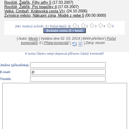
Roviště, Žebřík, Fifty pifty 5
(17.03.2007)
Roviště, Žebřík, Pro trpaslíky 4
(17.03.2007)
Velká, Cimbuří, Královská cesta VI+
(24.10.2006)
Zvírotice město, Nákupní zóna, Modré z nebe 5
(00.00.0000)
[Akt. bodový průměr: 0 / Počet hlasů: 0]
1
2
3
4
5
| Autor:
Meshi
| Vydáno dne 02. 03. 2014 | 8444 přečtení |
Počet
komentářů
: 0 |
Přidat komentář
|
| Zdroj: meshi
K tomtu článku nebyl doposud přiřazen žádný komentář!
Jméno (přezdívka):
E-mail:
Titulek: