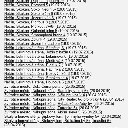
Nečín, Skokan, Dopijem a jedem 7+
(19.07.2015)
Nečín, Skokan, Prvosed 5
(19.07.2015)
Nečín, Skokan, Sokol Nečín 5-
(19.07.2015)
Nečín, Skokan, Sokol pičín 6
(19.07.2015)
Nečín, Skokan, Jezerní víla 6-
(19.07.2015)
Nečín, Skokan, Pičifous 8
(19.07.2015)
Nečín, Skokan, Pičikout 7+/8-
(19.07.2015)
Nečín, Skokan, Galantní jelen 5
(19.07.2015)
Nečín, Skokan, Smaragdová hrana 4
(19.07.2015)
Nečín, Skokan, Žbluňk 4
(19.07.2015)
Nečín, Skokan, Jezerní zrcadlo 5
(19.07.2015)
Nečín, Leknínová stěna, Séměsej 6-
(19.07.2015)
Nečín, Leknínová stěna, Jožin z bažin 6
(19.07.2015)
Nečín, Leknínová stěna, Leknínová 6
(19.07.2015)
Nečín, Leknínová stěna, Moštová 5
(19.07.2015)
Nečín, Leknínová stěna, Pičifuk 7
(19.07.2015)
Nečín, Leknínová stěna, Pavlínka 2
(19.07.2015)
Nečín, Leknínová stěna, Bezový likér 3
(19.07.2015)
Nečín, Leknínová stěna, Smaženice 4
(19.07.2015)
Nečín, Leknínová stěna, Houbová 5
(19.07.2015)
Zvírotice město, Dok, Černá perla 5
(25.05.2015)
Zvírotice město, Nákupní zóna, Sardinky v oleji 6+
(26.04.2015)
Zvírotice město, Nákupní zóna, Nákupní vozík 4
(26.04.2015)
Zvírotice město, Nákupní zóna, City Realex 6-, pro prcky 6
(26.04.2015)
Zvírotice město, Nákupní zóna, Rybářské potřeby 5+
(26.04.2015)
Zvírotice město, Nákupní zóna, Fatranka 5+
(26.04.2015)
Zvírotice město, Nákupní zóna, Akční sleva 5
(26.04.2015)
Skály u borové stěny, Šípkový lom, Tommyho vyndey 5+
(23.04.2015)
Skály u borové stěny, Šípkový lom, Šú kalina hý 5+, trpaslíci 6+
(23.04.2015)