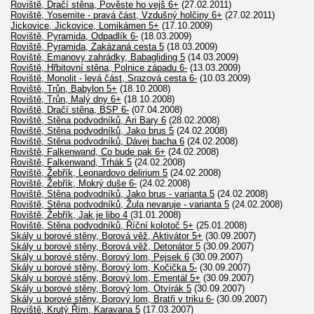
Roviště, Dračí stěna, Pověste ho vejš 6+
(27.02.2011)
Roviště, Yosemite - pravá část, Vzdušný holčiny 6+
(27.02.2011)
Jickovice, Jickovice, Lomikámen 5+
(17.10.2009)
Roviště, Pyramida, Odpadlík 6-
(18.03.2009)
Roviště, Pyramida, Zakázaná cesta 5
(18.03.2009)
Roviště, Emanovy zahrádky, Babagliding 5
(14.03.2009)
Roviště, Hřbitovní stěna, Polnice západu 6-
(13.03.2009)
Roviště, Monolit - levá část, Srazová cesta 6-
(10.03.2009)
Roviště, Trůn, Babylon 5+
(18.10.2008)
Roviště, Trůn, Malý dny 6+
(18.10.2008)
Roviště, Dračí stěna, BSP 6-
(07.04.2008)
Roviště, Stěna podvodníků, Ari Bary 6
(28.02.2008)
Roviště, Stěna podvodníků, Jako brus 5
(24.02.2008)
Roviště, Stěna podvodníků, Dávej bacha 6
(24.02.2008)
Roviště, Falkenwand, Co bude pak 6+
(24.02.2008)
Roviště, Falkenwand, Trhák 5
(24.02.2008)
Roviště, Žebřík, Leonardovo delirium 5
(24.02.2008)
Roviště, Žebřík, Mokrý duše 6-
(24.02.2008)
Roviště, Stěna podvodníků, Jako brus - varianta 5
(24.02.2008)
Roviště, Stěna podvodníků, Žula nevaruje - varianta 5
(24.02.2008)
Roviště, Žebřík, Jak je libo 4
(31.01.2008)
Roviště, Stěna podvodníků, Říční kolotoč 5+
(25.01.2008)
Skály u borové stěny, Borová věž, Aktivátor 5+
(30.09.2007)
Skály u borové stěny, Borová věž, Detonátor 5
(30.09.2007)
Skály u borové stěny, Borový lom, Pejsek 6
(30.09.2007)
Skály u borové stěny, Borový lom, Kočička 5-
(30.09.2007)
Skály u borové stěny, Borový lom, Ementál 5+
(30.09.2007)
Skály u borové stěny, Borový lom, Otvírák 5
(30.09.2007)
Skály u borové stěny, Borový lom, Bratři v triku 6-
(30.09.2007)
Roviště, Krutý Řím, Karavana 5
(17.03.2007)