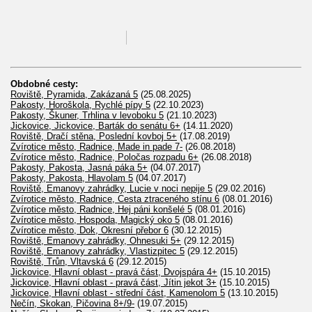
Obdobné cesty:
Roviště, Pyramida, Zakázaná 5
(25.08.2025)
Pakosty, Horoškola, Rychlé pípy 5
(22.10.2023)
Pakosty, Škuner, Trhlina v levoboku 5
(21.10.2023)
Jickovice, Jickovice, Barták do senátu 6+
(14.11.2020)
Roviště, Dračí stěna, Poslední kovboj 5+
(17.08.2019)
Zvírotice město, Radnice, Made in pade 7-
(26.08.2018)
Zvírotice město, Radnice, Poločas rozpadu 6+
(26.08.2018)
Pakosty, Pakosta, Jasná páka 5+
(04.07.2017)
Pakosty, Pakosta, Hlavolam 5
(04.07.2017)
Roviště, Emanovy zahrádky, Lucie v noci nepije 5
(29.02.2016)
Zvírotice město, Radnice, Cesta ztraceného stínu 6
(08.01.2016)
Zvírotice město, Radnice, Hej páni konšelé 5
(08.01.2016)
Zvírotice město, Hospoda, Magický oko 5
(08.01.2016)
Zvírotice město, Dok, Okresní přebor 6
(30.12.2015)
Roviště, Emanovy zahrádky, Ohnesuki 5+
(29.12.2015)
Roviště, Emanovy zahrádky, Vlastizpitec 5
(29.12.2015)
Roviště, Trůn, Vltavská 6
(29.12.2015)
Jickovice, Hlavní oblast - pravá část, Dvojspára 4+
(15.10.2015)
Jickovice, Hlavní oblast - pravá část, Jítin jekot 3+
(15.10.2015)
Jickovice, Hlavní oblast - střední část, Kamenolom 5
(13.10.2015)
Nečín, Skokan, Pičovina 8+/9-
(19.07.2015)