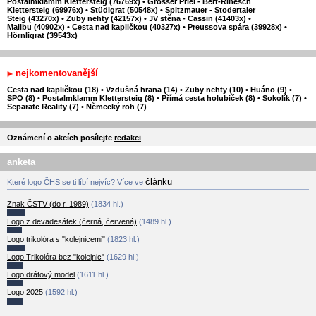
Postalmklamm Klettersteig (76769x)
•
Grosser Priel - Bert-Rinesch
Klettersteig (69976x)
•
Stüdlgrat (50548x)
•
Spitzmauer - Stodertaler
Steig (43270x)
•
Zuby nehty (42157x)
•
JV stěna - Cassin (41403x)
•
Malibu (40902x)
•
Cesta nad kapličkou (40327x)
•
Preussova spára (39928x)
•
Hörnligrat (39543x)
nejkomentovanější
Cesta nad kapličkou (18)
•
Vzdušná hrana (14)
•
Zuby nehty (10)
•
Huáno (9)
•
SPO (8)
•
Postalmklamm Klettersteig (8)
•
Přímá cesta holubiček (8)
•
Sokolík (7)
•
Separate Reality (7)
•
Německý roh (7)
Oznámení o akcích posílejte
redakci
anketa
článku
Které logo ČHS se ti líbí nejvíc? Více ve
Znak ČSTV (do r. 1989)
(1834 hl.)
Logo z devadesátek (černá, červená)
(1489 hl.)
Logo trikolóra s "kolejnicemi"
(1823 hl.)
Logo Trikolóra bez "kolejnic"
(1629 hl.)
Logo drátový model
(1611 hl.)
Logo 2025
(1592 hl.)