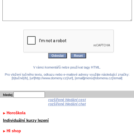
V rámci komentářů nelze používat tagy HTML.
Pro vložení tučného textu, odkazu nebo e-mailové adresy využijte následující značky:
[b]tučné[/b], [url]http://www.domeny.cz[/url], [email]jmeno@domena.cz[/email]
hledej
rozšířené hledání cest
rozšířené hledání chat
Horoškola
Individuální kurzy lezení
HI shop