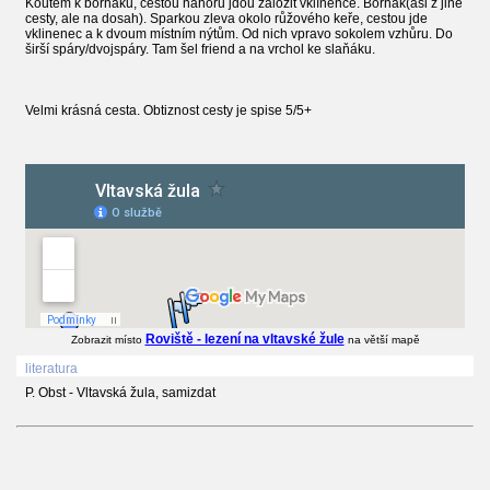
Koutem k borháku, cestou nahoru jdou založit vklíněnce. Borhak(asi z jine
cesty, ale na dosah). Sparkou zleva okolo růžového keře, cestou jde
vklinenec a k dvoum místním nýtům. Od nich vpravo sokolem vzhůru. Do
širší spáry/dvojspáry. Tam šel friend a na vrchol ke slaňáku.
Velmi krásná cesta. Obtiznost cesty je spise 5/5+
Roviště - lezení na vltavské žule
Zobrazit místo
na větší mapě
literatura
P. Obst - Vltavská žula, samizdat