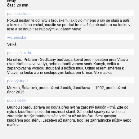
cesty
čas:
20 min
popis sestupu
Pokud neslaníte od nýty s kroužkem, jak bylo míněno a jak se sluší a patří,
a lezete dál na vrchol, musíte se prodrat trním až úplně nahoru na louku v
lese a sestoupit sestupovým kuloárem vlevo
východisko
Velká
popis příjezdu
Na silnici Příbram - Sedlčany buď zaparkovat před mosetem přes Vltavu
(za nízkého stavu vody), nebo odbočit vpravo směr Kamýk, Velká a
zaparkovat na vrcholu stoupání u božích muk. Odtud lesem směrem k
Vltavě na louku a z ní sestupovým kuloárem k řece. Viz mapka
prvovýstupci
Mezera, Šolarová, prodloužení Jandík, Jandíková - 1992, prodloužení
únor 2015
popis cesty
Druhou spárou zprava od kouta přes nýt na zarostlý balkón - trní. Zde od
nýtu s kroučkem poslední možnost slanit. Sál podél spárky na vrchol a
zarostlým trnitým svahem stále vzhůru až na loučku. Sestupovým
kuloárem pod stěnu. Lezete-li až nahoru, hodí se zahradnické nůžky nebo
mačeta.