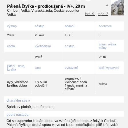
Pálená čtyřka - prodloužená - IV+, 20 m
**
Cimbuří, Velká, Vltavská žula, Česká republika
foto: 9
topo: 2
Velká
výstup
nástup
období
orientace
20 m
20 min
I - XII
J
útvar, výška
chata
východisko
sestup
stěny
Velká
25 m
jištění - druh,
lano
vybavení
další vybavení
kvalita
expresky: 4
nýty, vklíněnce
1 x 50 m
vklíněnce: sada
helma
kvalita:
dobrá
poloviční
friendy: menší a
střední
charakter cesty
Spárka v plotně, nahoře prales
popis nástupu
Od sestupového kuloáru doprava vzhůru (při pohledu z řeky) k Cimbuří.
Pálená čtyřka je druhá spára vlevo od kouta, oddělujícího pilíř královské