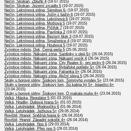
Nečín, Skokan, Žbluňk 4
(19.07.2015)
Nečín, Skokan, Jezerní zrcadlo 5
(19.07.2015)
Nečín, Leknínová stěna, Séměsej 6-
(19.07.2015)
Nečín, Leknínová stěna, Jožin z bažin 6
(19.07.2015)
Nečín, Leknínová stěna, Leknínová 6
(19.07.2015)
Nečín, Leknínová stěna, Moštová 5
(19.07.2015)
Nečín, Leknínová stěna, Pičifuk 7
(19.07.2015)
Nečín, Leknínová stěna, Pavlínka 2
(19.07.2015)
Nečín, Leknínová stěna, Bezový likér 3
(19.07.2015)
Nečín, Leknínová stěna, Smaženice 4
(19.07.2015)
Nečín, Leknínová stěna, Houbová 5
(19.07.2015)
Zvírotice město, Dok, Černá perla 5
(25.05.2015)
Zvírotice město, Nákupní zóna, Sardinky v oleji 6+
(26.04.2015)
Zvírotice město, Nákupní zóna, Nákupní vozík 4
(26.04.2015)
Zvírotice město, Nákupní zóna, City Realex 6-, pro prcky 6
(26.04.2015)
Zvírotice město, Nákupní zóna, Rybářské potřeby 5+
(26.04.2015)
Zvírotice město, Nákupní zóna, Fatranka 5+
(26.04.2015)
Zvírotice město, Nákupní zóna, Akční sleva 5
(26.04.2015)
Skály u borové stěny, Šípkový lom, Tommyho vyndey 5+
(23.04.2015)
Skály u borové stěny, Šípkový lom, Šú kalina hý 5+, trpaslíci 6+
(23.04.2015)
Skály u borové stěny, Šípkový lom, Ó makala muho 4+
(23.04.2015)
Velká, Hláska, Regulátor 5
(01.03.2015)
Velká, Hradby, Dubová hrana 5+
(01.03.2015)
Velká, Letohrádek, Modroočko 6
(01.06.2014)
Velká, Letohrádek, Ježkova 5+
(29.05.2014)
Roviště, Hranol, Sněžná hrana 6-
(26.04.2014)
Roviště, Hranol, Západní sokolík 4+
(26.04.2014)
Velká, Letohrádek, Nos 6
(29.03.2014)
Velká, Letohrádek, Přes nos 5
(29.03.2014)