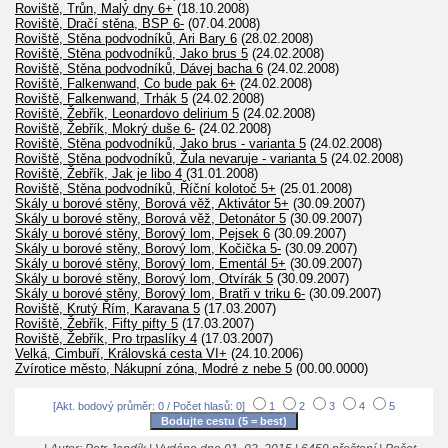
Roviště, Trůn, Malý dny 6+
(18.10.2008)
Roviště, Dračí stěna, BSP 6-
(07.04.2008)
Roviště, Stěna podvodníků, Ari Bary 6
(28.02.2008)
Roviště, Stěna podvodníků, Jako brus 5
(24.02.2008)
Roviště, Stěna podvodníků, Dávej bacha 6
(24.02.2008)
Roviště, Falkenwand, Co bude pak 6+
(24.02.2008)
Roviště, Falkenwand, Trhák 5
(24.02.2008)
Roviště, Žebřík, Leonardovo delirium 5
(24.02.2008)
Roviště, Žebřík, Mokrý duše 6-
(24.02.2008)
Roviště, Stěna podvodníků, Jako brus - varianta 5
(24.02.2008)
Roviště, Stěna podvodníků, Žula nevaruje - varianta 5
(24.02.2008)
Roviště, Žebřík, Jak je libo 4
(31.01.2008)
Roviště, Stěna podvodníků, Říční kolotoč 5+
(25.01.2008)
Skály u borové stěny, Borová věž, Aktivátor 5+
(30.09.2007)
Skály u borové stěny, Borová věž, Detonátor 5
(30.09.2007)
Skály u borové stěny, Borový lom, Pejsek 6
(30.09.2007)
Skály u borové stěny, Borový lom, Kočička 5-
(30.09.2007)
Skály u borové stěny, Borový lom, Ementál 5+
(30.09.2007)
Skály u borové stěny, Borový lom, Otvírák 5
(30.09.2007)
Skály u borové stěny, Borový lom, Bratři v triku 6-
(30.09.2007)
Roviště, Krutý Řím, Karavana 5
(17.03.2007)
Roviště, Žebřík, Fifty pifty 5
(17.03.2007)
Roviště, Žebřík, Pro trpaslíky 4
(17.03.2007)
Velká, Cimbuří, Královská cesta VI+
(24.10.2006)
Zvírotice město, Nákupní zóna, Modré z nebe 5
(00.00.0000)
[Akt. bodový průměr: 0 / Počet hlasů: 0]
1
2
3
4
5