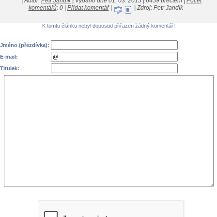
| Autor:
Petr Jandík
| Vydáno dne 01. 03. 2015 | 6459 přečtení |
Počet
komentářů
: 0 |
Přidat komentář
|
| Zdroj: Petr Jandík
K tomtu článku nebyl doposud přiřazen žádný komentář!
Jméno (přezdívka):
E-mail:
Titulek: