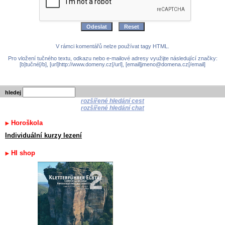
V rámci komentářů nelze používat tagy HTML.
Pro vložení tučného textu, odkazu nebo e-mailové adresy využijte následující značky:
[b]tučné[/b], [url]http://www.domeny.cz[/url], [email]jmeno@domena.cz[/email]
hledej
rozšířené hledání cest
rozšířené hledání chat
Horoškola
Individuální kurzy lezení
HI shop