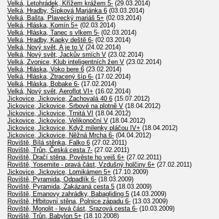
Velká, Letohrádek, Křížem krážem 5-
(29.03.2014)
Velká, Hradby, Šípková Marjánka 6
(03.03.2014)
Velká, Bašta, Plavecký mariáš 5+
(02.03.2014)
Velká, Hláska, Komín 5+
(02.03.2014)
Velká, Hláska, Tanec s vlkem 5-
(02.03.2014)
Velká, Hradby, Kapky deště 6-
(02.03.2014)
Velká, Nový svět, A je to V
(24.02.2014)
Velká, Nový svět, Jackův smích V
(23.02.2014)
Velká, Zvonice, Klub inteligentních žen V
(23.02.2014)
Velká, Hláska, Voko bere 6
(23.02.2014)
Velká, Hláska, Ztracený šíp 6-
(17.02.2014)
Velká, Hláska, Bobake 6-
(17.02.2014)
Velká, Nový svět, Aeroflot VI+
(16.02.2014)
Jickovice, Jickovice, Zachovalá 40 6
(15.07.2012)
Jickovice, Jickovice, Srbové na plotně V
(18.04.2012)
Jickovice, Jickovice, Trnitá VI
(18.04.2012)
Jickovice, Jickovice, Velikonoční V
(18.04.2012)
Jickovice, Jickovice, Když milenky pláčou IV+
(18.04.2012)
Jickovice, Jickovice, Něžná Mrcha 6-
(04.04.2012)
Roviště, Bílá stěnka, Falko 6
(27.02.2011)
Roviště, Trůn, Česká cesta 7-
(27.02.2011)
Roviště, Dračí stěna, Pověste ho vejš 6+
(27.02.2011)
Roviště, Yosemite - pravá část, Vzdušný holčiny 6+
(27.02.2011)
Jickovice, Jickovice, Lomikámen 5+
(17.10.2009)
Roviště, Pyramida, Odpadlík 6-
(18.03.2009)
Roviště, Pyramida, Zakázaná cesta 5
(18.03.2009)
Roviště, Emanovy zahrádky, Babagliding 5
(14.03.2009)
Roviště, Hřbitovní stěna, Polnice západu 6-
(13.03.2009)
Roviště, Monolit - levá část, Srazová cesta 6-
(10.03.2009)
Roviště, Trůn, Babylon 5+
(18.10.2008)