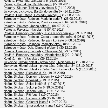
Roviště, Pyramida, Zakázaná 5
(25.08.2025)
Pakosty, Horoškola, Rychlé pípy 5
(22.10.2023)
Pakosty, Škuner, Trhlina v levoboku 5
(21.10.2023)
Jickovice, Jickovice, Barták do senátu 6+
(14.11.2020)
Roviště, Dračí stěna, Poslední kovboj 5+
(17.08.2019)
Zvírotice město, Radnice, Made in pade 7-
(26.08.2018)
Zvírotice město, Radnice, Poločas rozpadu 6+
(26.08.2018)
Pakosty, Pakosta, Jasná páka 5+
(04.07.2017)
Pakosty, Pakosta, Hlavolam 5
(04.07.2017)
Roviště, Emanovy zahrádky, Lucie v noci nepije 5
(29.02.2016)
Zvírotice město, Radnice, Cesta ztraceného stínu 6
(08.01.2016)
Zvírotice město, Radnice, Hej páni konšelé 5
(08.01.2016)
Zvírotice město, Hospoda, Magický oko 5
(08.01.2016)
Zvírotice město, Dok, Okresní přebor 6
(30.12.2015)
Roviště, Emanovy zahrádky, Ohnesuki 5+
(29.12.2015)
Roviště, Emanovy zahrádky, Vlastizpitec 5
(29.12.2015)
Roviště, Trůn, Vltavská 6
(29.12.2015)
Jickovice, Hlavní oblast - pravá část, Dvojspára 4+
(15.10.2015)
Jickovice, Hlavní oblast - pravá část, Jítin jekot 3+
(15.10.2015)
Jickovice, Hlavní oblast - střední část, Kamenolom 5
(13.10.2015)
Nečín, Skokan, Pičovina 8+/9-
(19.07.2015)
Nečín, Skokan, Dopijem a jedem 7+
(19.07.2015)
Nečín, Skokan, Prvosed 5
(19.07.2015)
Nečín, Skokan, Sokol Nečín 5-
(19.07.2015)
Nečín, Skokan, Sokol pičín 6
(19.07.2015)
Nečín, Skokan, Jezerní víla 6-
(19.07.2015)
Nečín, Skokan, Pičifous 8
(19.07.2015)
Nečín, Skokan, Pičikout 7+/8-
(19.07.2015)
Nečín, Skokan, Galantní jelen 5
(19.07.2015)
Nečín, Skokan, Smaragdová hrana 4
(19.07.2015)