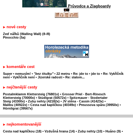
Průvodce a Zlagboardy
nové cesty
Zeď nářků (Walling Wall) (8-/8)
Pinocchio (5a)
komentáře cest
Super
•
nemusím!
•
"bez titulku"
•
22 metru
•
Re: jde to
•
jde to
•
Re: Vykřičník
není
•
Vykřičník není
•
Jizerské radosti
•
Re: slalom...
nejčtenější cesty
Postalmklamm Klettersteig (76801x)
•
Grosser Priel - Bert-Rinesch
Klettersteig (70000x)
•
Stüdlgrat (50572x)
•
Spitzmauer - Stodertaler
Steig (43300x)
•
Zuby nehty (42182x)
•
JV stěna - Cassin (41423x)
•
Malibu (40922x)
•
Cesta nad kapličkou (40349x)
•
Preussova spára (39950x)
•
Hörnligrat (39567x)
nejkomentovanější
Cesta nad kapličkou (18)
•
Vzdušná hrana (14)
•
Zuby nehty (10)
•
Huáno (9)
•