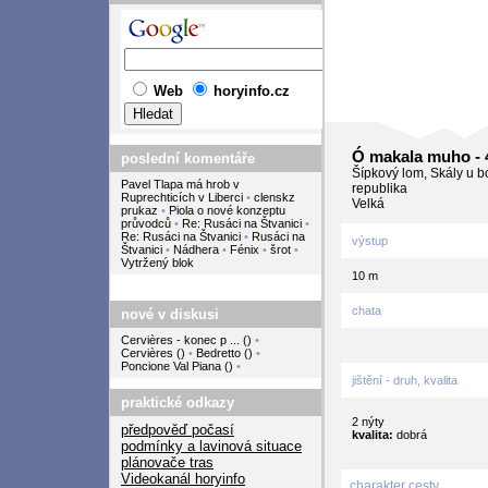
Web
horyinfo.cz
Ó makala muho - 
poslední komentáře
Šípkový lom, Skály u b
Pavel Tlapa má hrob v
republika
Ruprechticích v Liberci
•
clenskz
Velká
prukaz
•
Piola o nové konzeptu
průvodců
•
Re: Rusáci na Štvanici
•
Re: Rusáci na Štvanici
•
Rusáci na
výstup
Štvanici
•
Nádhera
•
Fénix
•
šrot
•
Vytržený blok
10 m
chata
nové v diskusi
Cervières - konec p ...
(
)
•
Cervières
(
)
•
Bedretto
(
)
•
Poncione Val Piana
(
)
•
jištění - druh, kvalita
praktické odkazy
2 nýty
předpověď počasí
kvalita:
dobrá
podmínky a lavinová situace
plánovače tras
Videokanál horyinfo
charakter cesty