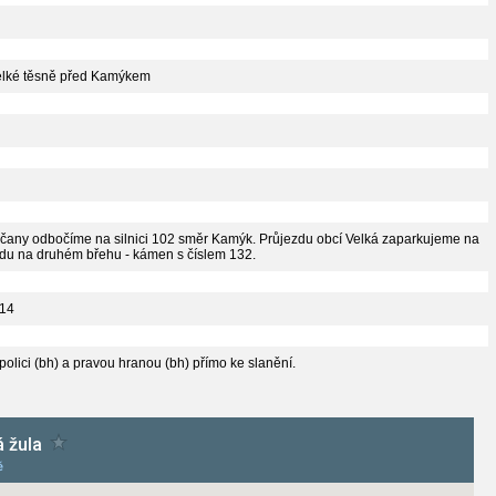
Velké těsně před Kamýkem
lčany odbočíme na silnici 102 směr Kamýk. Průjezdu obcí Velká zaparkujeme na
ladu na druhém břehu - kámen s číslem 132.
014
olici (bh) a pravou hranou (bh) přímo ke slanění.