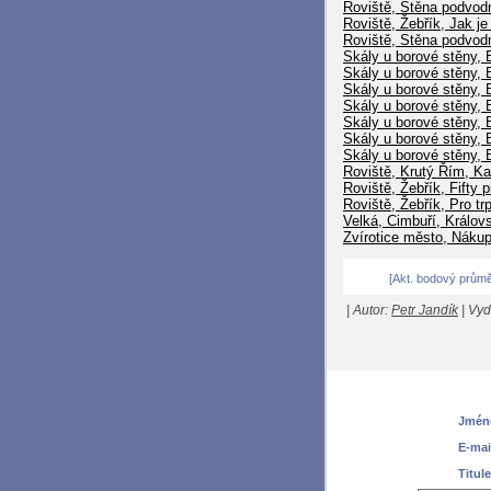
Roviště, Stěna podvodn
Roviště, Žebřík, Jak je 
Roviště, Stěna podvodn
Skály u borové stěny, 
Skály u borové stěny, 
Skály u borové stěny, 
Skály u borové stěny, 
Skály u borové stěny,
Skály u borové stěny, 
Skály u borové stěny, B
Roviště, Krutý Řím, K
Roviště, Žebřík, Fifty p
Roviště, Žebřík, Pro tr
Velká, Cimbuří, Králov
Zvírotice město, Náku
[Akt. bodový průměr
| Autor:
Petr Jandík
| Vyd
Jméno
E-mai
Titule