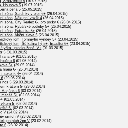
a, Smaženice 4
(19.07.2015)
a, Houbová 5
(19.07.2015)
Černá perla 5
(25.05.2015)
ní zóna, Sardinky v oleji 6+
(26.04.2015)
ní zóna, Nákupní vozík 4
(26.04.2015)
ní zóna, City Realex 6-, pro prcky 6
(26.04.2015)
pní zóna, Rybářské potřeby 5+
(26.04.2015)
ní zóna, Fatranka 5+
(26.04.2015)
ní zóna, Akční sleva 5
(26.04.2015)
 Šípkový lom, Tommyho vyndey 5+
(23.04.2015)
ípkový lom, Šú kalina hý 5+, trpaslíci 6+
(23.04.2015)
 čtyřka - prodloužená IV+
(01.03.2015)
or 5
(01.03.2015)
 hrana 5+
(01.03.2015)
droočko 6
(01.06.2014)
žkova 5+
(29.05.2014)
á hrana 6-
(26.04.2014)
ní sokolík 4+
(26.04.2014)
 6
(29.03.2014)
s nos 5
(29.03.2014)
ížem krážem 5-
(29.03.2014)
á Marjánka 6
(03.03.2014)
ý mariáš 5+
(02.03.2014)
5+
(02.03.2014)
 vlkem 5-
(02.03.2014)
eště 6-
(02.03.2014)
to V
(24.02.2014)
kův smích V
(23.02.2014)
teligentních žen V
(23.02.2014)
re 6
(23.02.2014)