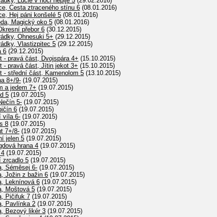
dky, Lucie v noci nepije 5
(29.02.2016)
ce, Cesta ztraceného stínu 6
(08.01.2016)
ce, Hej páni konšelé 5
(08.01.2016)
oda, Magický oko 5
(08.01.2016)
Okresní přebor 6
(30.12.2015)
rádky, Ohnesuki 5+
(29.12.2015)
dky, Vlastizpitec 5
(29.12.2015)
á 6
(29.12.2015)
t - pravá část, Dvojspára 4+
(15.10.2015)
 - pravá část, Jítin jekot 3+
(15.10.2015)
st - střední část, Kamenolom 5
(13.10.2015)
na 8+/9-
(19.07.2015)
m a jedem 7+
(19.07.2015)
d 5
(19.07.2015)
Nečín 5-
(19.07.2015)
ičín 6
(19.07.2015)
 víla 6-
(19.07.2015)
s 8
(19.07.2015)
t 7+/8-
(19.07.2015)
í jelen 5
(19.07.2015)
gdová hrana 4
(19.07.2015)
 4
(19.07.2015)
 zrcadlo 5
(19.07.2015)
a, Séměsej 6-
(19.07.2015)
, Jožin z bažin 6
(19.07.2015)
a, Leknínová 6
(19.07.2015)
a, Moštová 5
(19.07.2015)
, Pičifuk 7
(19.07.2015)
, Pavlínka 2
(19.07.2015)
, Bezový likér 3
(19.07.2015)