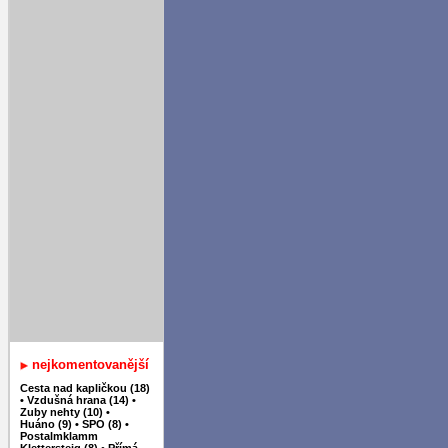
nejkomentovanější
Cesta nad kapličkou (18)
•
Vzdušná hrana (14)
•
Zuby nehty (10)
•
Huáno (9)
•
SPO (8)
•
Postalmklamm
Klettersteig (8)
•
Přímá