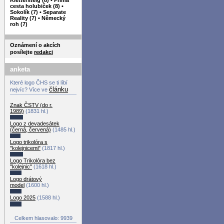
cesta holubiček (8)
•
Sokolík (7)
•
Separate
Reality (7)
•
Německý
roh (7)
Oznámení o akcích
posílejte
redakci
anketa
Které logo ČHS se ti líbí
článku
nejvíc? Více ve
Znak ČSTV (do r.
1989)
(1831 hl.)
Logo z devadesátek
(černá, červená)
(1485 hl.)
Logo trikolóra s
"kolejnicemi"
(1817 hl.)
Logo Trikolóra bez
"kolejnic"
(1618 hl.)
Logo drátový
model
(1600 hl.)
Logo 2025
(1588 hl.)
Celkem hlasovalo: 9939