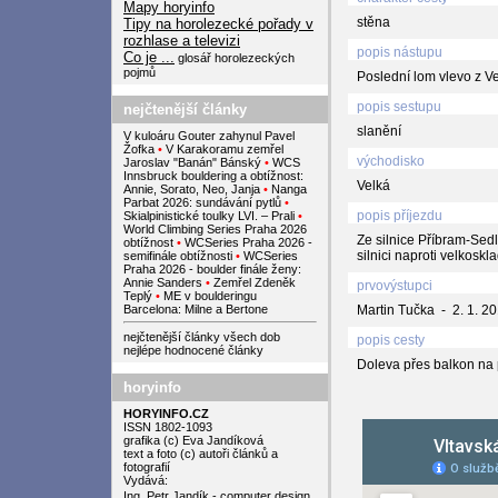
Mapy horyinfo
stěna
Tipy na horolezecké pořady v
rozhlase a televizi
popis nástupu
Co je ...
glosář horolezeckých
pojmů
Poslední lom vlevo z 
popis sestupu
nejčtenější články
slanění
V kuloáru Gouter zahynul Pavel
Žofka
•
V Karakoramu zemřel
východisko
Jaroslav "Banán" Bánský
•
WCS
Innsbruck bouldering a obtížnost:
Velká
Annie, Sorato, Neo, Janja
•
Nanga
Parbat 2026: sundávání pytlů
•
popis příjezdu
Skialpinistické toulky LVI. – Prali
•
World Climbing Series Praha 2026
Ze silnice Příbram-Sed
obtížnost
•
WCSeries Praha 2026 -
silnici naproti velkosk
semifinále obtížnosti
•
WCSeries
Praha 2026 - boulder finále ženy:
Annie Sanders
•
Zemřel Zdeněk
prvovýstupci
Teplý
•
ME v boulderingu
Barcelona: Milne a Bertone
Martin Tučka - 2. 1. 2
nejčtenější články všech dob
popis cesty
nejlépe hodnocené články
Doleva přes balkon na p
horyinfo
HORYINFO.CZ
ISSN 1802-1093
grafika (c) Eva Jandíková
text a foto (c) autoři článků a
fotografií
Vydává:
Ing. Petr Jandík - computer design