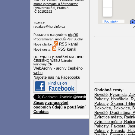
studio
vydavatel a šéfredaktor
,
Pivovarnická 6, Praha 8,
IČ 10192182
Inzerce:
redakce@horyinfo.cz
Z
Postaveno na systému
phpRS
Programování modulů
Petr Suchý
RSS kanál
Nové články:
RSS kanál
Nové cesty:
HORYINFO je součástí ARCHIVU
ČESKÉHO WEBU Národní
knihovny ČR
WebArchiv - archiv českého
webu
Najdete nás na Facebooku
Obdobné cesty:
Roviště, Pyramida, Za
Pakosty, Horoškola, Ry
Zásady zpracování
Pakosty, Škuner, Trhli
osobních údajů a používání
Jickovice, Jickovice, 
Cookies
Roviště, Dračí stěna, 
Zvírotice město, Radni
Zvírotice město, Radni
Pakosty, Pakosta, Jas
Pakosty, Pakosta, Hla