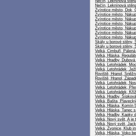
Nečín, Leknínová stěn
Nečín, Leknínová stěn
Zvírotice město, Dok, 
Zvírotice město, Nákup
Zvírotice město, Nákup
Zvírotice město, Nákup
Zvírotice město, Náku
Zvírotice město, Nákup
Zvírotice město, Nákup
Skály u borové stěny,
Skály u borové stěny, Š
Velká, Cimbuří, Pálená
Velká, Hláska, Regulát
Velká, Hradby, Dubová
Velká, Letohrádek, Mo
Velká, Letohrádek, Je
Roviště, Hranol, Sněžn
Roviště, Hranol, Západ
Velká, Letohrádek, Nos
Velká, Letohrádek, Pře
Velká, Letohrádek, Kř
Velká, Hradby, Šípkov
Velká, Bašta, Plaveck
Velká, Hláska, Komín 
Velká, Hláska, Tanec s
Velká, Hradby, Kapky d
Velká, Nový svět, A je 
Velká, Nový svět, Jac
Velká, Zvonice, Klub in
Velká, Hláska, Voko be