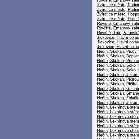
Roviště, Emanovy zahrá
Zvírotice město, Radni
Zvírotice město, Radni
Zvírotice město, Hosp
Zvírotice město, Dok, 
Roviště, Emanovy zah
Roviště, Emanovy zahrá
Roviště, Trůn, Vltavsk
Jickovice, Hlavní oblas
Jickovice, Hlavní oblast
Jickovice, Hlavní obla
Nečín, Skokan, Pičovi
Nečín, Skokan, Dopije
Nečín, Skokan, Prvose
Nečín, Skokan, Sokol 
Nečín, Skokan, Sokol p
Nečín, Skokan, Jezerní
Nečín, Skokan, Pičifou
Nečín, Skokan, Pičikou
Nečín, Skokan, Galantn
Nečín, Skokan, Smara
Nečín, Skokan, Žbluňk
Nečín, Skokan, Jezerní
Nečín, Leknínová stěn
Nečín, Leknínová stěna
Nečín, Leknínová stěn
Nečín, Leknínová stěn
Nečín, Leknínová stěna
Nečín, Leknínová stěna
Nečín, Leknínová stěna