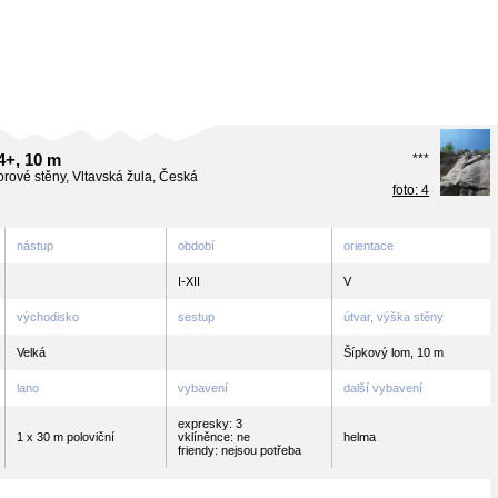
4+, 10 m
***
orové stěny, Vltavská žula, Česká
foto: 4
nástup
období
orientace
I-XII
V
východisko
sestup
útvar, výška stěny
Velká
Šípkový lom, 10 m
lano
vybavení
další vybavení
expresky: 3
1 x 30 m poloviční
vklíněnce: ne
helma
friendy: nejsou potřeba