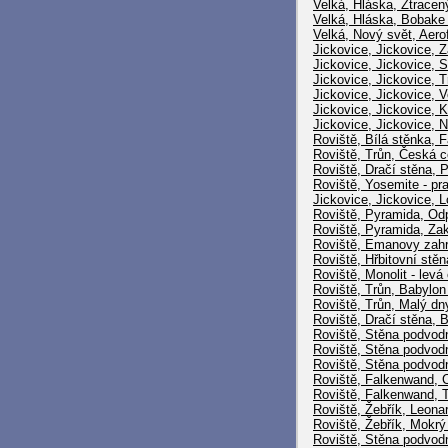
Velká, Hláska, Ztracený
Velká, Hláska, Bobake 
Velká, Nový svět, Aerof
Jickovice, Jickovice, 
Jickovice, Jickovice, 
Jickovice, Jickovice, T
Jickovice, Jickovice, 
Jickovice, Jickovice, 
Jickovice, Jickovice, 
Roviště, Bílá stěnka, F
Roviště, Trůn, Česká c
Roviště, Dračí stěna, 
Roviště, Yosemite - pr
Jickovice, Jickovice,
Roviště, Pyramida, Odp
Roviště, Pyramida, Za
Roviště, Emanovy zahr
Roviště, Hřbitovní stěn
Roviště, Monolit - levá
Roviště, Trůn, Babylon
Roviště, Trůn, Malý dn
Roviště, Dračí stěna, 
Roviště, Stěna podvodn
Roviště, Stěna podvodn
Roviště, Stěna podvod
Roviště, Falkenwand, 
Roviště, Falkenwand, 
Roviště, Žebřík, Leona
Roviště, Žebřík, Mokrý
Roviště, Stěna podvodn