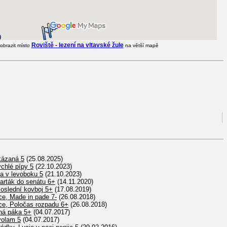
Roviště - lezení na vltavské žule
obrazit místo
na větší mapě
kázaná 5
(25.08.2025)
chlé pípy 5
(22.10.2023)
na v levoboku 5
(21.10.2023)
Barták do senátu 6+
(14.11.2020)
Poslední kovboj 5+
(17.08.2019)
ce, Made in pade 7-
(26.08.2018)
ce, Poločas rozpadu 6+
(26.08.2018)
ná páka 5+
(04.07.2017)
volam 5
(04.07.2017)