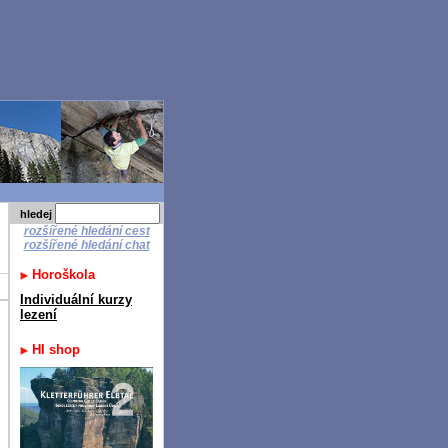
hledej
rozšířené hledání cest
rozšířené hledání chat
Horoškola
Individuální kurzy
lezení
HI shop