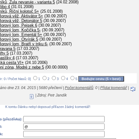
íků, Žula nevaruje - varianta 5
(24.02.2008)
libo 4
(31.01.2008)
íků, Říční kolotoč 5+
(25.01.2008)
Borová věž, Aktivátor 5+
(30.09.2007)
Borová věž, Detonátor 5
(30.09.2007)
Borový lom, Pejsek 6
(30.09.2007)
Borový lom, Kočička 5-
(30.09.2007)
 Borový lom, Ementál 5+
(30.09.2007)
Borový lom, Otvírák 5
(30.09.2007)
orový lom, Bratři v triku 6-
(30.09.2007)
aravana 5
(17.03.2007)
ifty 5
(17.03.2007)
paslíky 4
(17.03.2007)
ská cesta VI+
(24.10.2006)
pní zóna, Modré z nebe 5
(00.00.0000)
: 0 / Počet hlasů: 0]
1
2
3
4
5
áno dne 23. 04. 2015 | 5680 přečtení |
Počet komentářů
: 0 |
Přidat komentář
|
| Zdroj: Petr Jandík
K tomtu článku nebyl doposud přiřazen žádný komentář!
 (přezdívka):
l:
k: