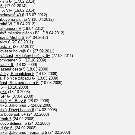
 šíp 6-
(17.02.2014)
6-
(17.02.2014)
lot VI+
(16.02.2014)
Zachovalá 40 6
(15.07.2012)
Srbové na plotně V
(18.04.2012)
rnitá VI
(18.04.2012)
Velikonoční V
(18.04.2012)
Když milenky pláčou IV+
(18.04.2012)
Něžná Mrcha 6-
(04.04.2012)
alko 6
(27.02.2011)
esta 7-
(27.02.2011)
Pověste ho vejš 6+
(27.02.2011)
avá část, Vzdušný holčiny 6+
(27.02.2011)
 Lomikámen 5+
(17.10.2009)
adlík 6-
(18.03.2009)
kázaná cesta 5
(18.03.2009)
ádky, Babagliding 5
(14.03.2009)
a, Polnice západu 6-
(13.03.2009)
 část, Srazová cesta 6-
(10.03.2009)
 5+
(18.10.2008)
y 6+
(18.10.2008)
BSP 6-
(07.04.2008)
íků, Ari Bary 6
(28.02.2008)
íků, Jako brus 5
(24.02.2008)
níků, Dávej bacha 6
(24.02.2008)
Co bude pak 6+
(24.02.2008)
Trhák 5
(24.02.2008)
rdovo delirium 5
(24.02.2008)
 duše 6-
(24.02.2008)
íků, Jako brus - varianta 5
(24.02.2008)