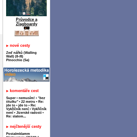
Průvodce a
Zlagboardy
nové cesty
Zeď nářků (Walling
Wall) (8-/8)
Pinocchio (5a)
komentáře cest
Super
•
nemusím!
•
"bez
titulku"
•
22 metru
•
Re:
jde to
•
jde to
•
Re:
Vykřičník není
•
Vykřičník
není
•
Jizerské radosti
•
Re: slalom...
nejčtenější cesty
Postalmklamm