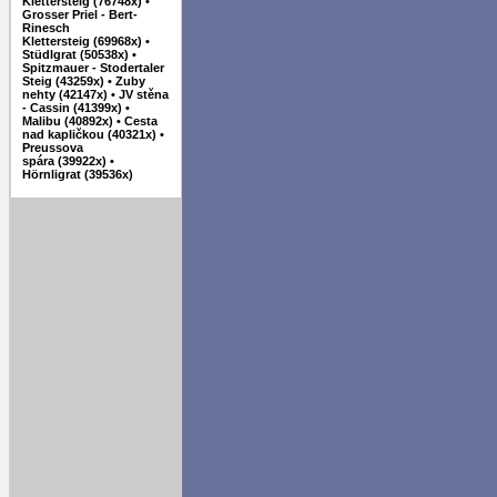
Klettersteig (76748x)
•
Grosser Priel - Bert-
Rinesch
Klettersteig (69968x)
•
Stüdlgrat (50538x)
•
Spitzmauer - Stodertaler
Steig (43259x)
•
Zuby
nehty (42147x)
•
JV stěna
- Cassin (41399x)
•
Malibu (40892x)
•
Cesta
nad kapličkou (40321x)
•
Preussova
spára (39922x)
•
Hörnligrat (39536x)