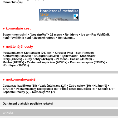
Pinocchio (5a)
komentáře cest
Super
•
nemusím!
•
"bez titulku"
•
22 metru
•
Re: jde to
•
jde to
•
Re: Vykřičník
není
•
Vykřičník není
•
Jizerské radosti
•
Re: slalom...
nejčtenější cesty
Postalmklamm Klettersteig (76748x)
•
Grosser Priel - Bert-Rinesch
Klettersteig (69968x)
•
Stüdlgrat (50538x)
•
Spitzmauer - Stodertaler
Steig (43259x)
•
Zuby nehty (42147x)
•
JV stěna - Cassin (41399x)
•
Malibu (40892x)
•
Cesta nad kapličkou (40321x)
•
Preussova spára (39922x)
•
Hörnligrat (39536x)
nejkomentovanější
Cesta nad kapličkou (18)
•
Vzdušná hrana (14)
•
Zuby nehty (10)
•
Huáno (9)
•
SPO (8)
•
Postalmklamm Klettersteig (8)
•
Přímá cesta holubiček (8)
•
Sokolík (7)
•
Separate Reality (7)
•
Německý roh (7)
Oznámení o akcích posílejte
redakci
anketa