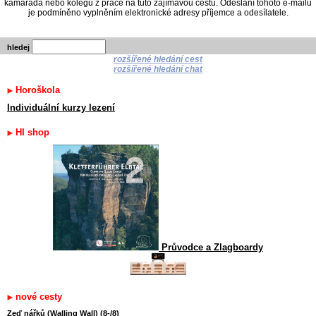
kamaráda nebo kolegu z práce na tuto zajímavou cestu. Odeslání tohoto e-mailu
je podmíněno vyplněním elektronické adresy příjemce a odesílatele.
hledej
rozšířené hledání cest
rozšířené hledání chat
Horoškola
Individuální kurzy lezení
HI shop
Průvodce a Zlagboardy
nové cesty
Zeď nářků (Walling Wall) (8-/8)