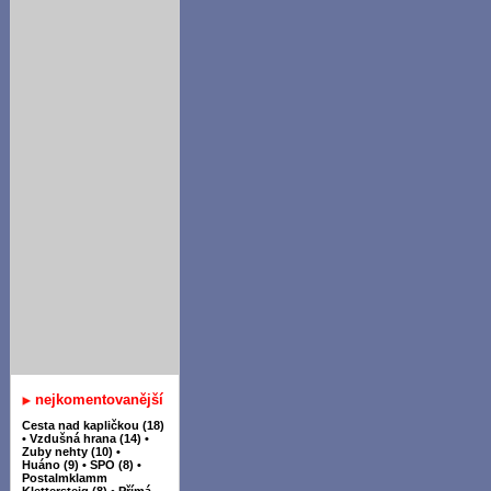
nejkomentovanější
Cesta nad kapličkou (18)
•
Vzdušná hrana (14)
•
Zuby nehty (10)
•
Huáno (9)
•
SPO (8)
•
Postalmklamm
Klettersteig (8)
•
Přímá