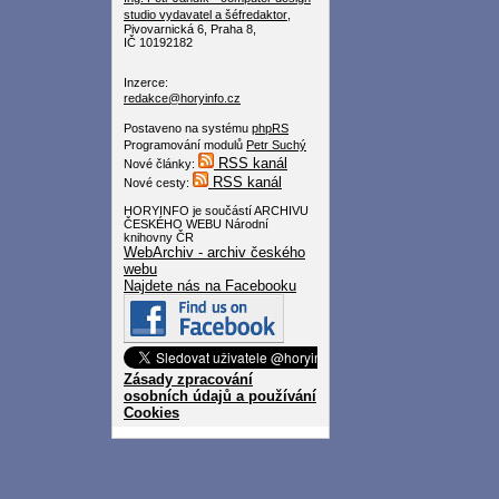
studio
vydavatel a šéfredaktor
,
Pivovarnická 6, Praha 8,
IČ 10192182
Inzerce:
redakce@horyinfo.cz
Postaveno na systému
phpRS
Programování modulů
Petr Suchý
RSS kanál
Nové články:
RSS kanál
Nové cesty:
HORYINFO je součástí ARCHIVU
ČESKÉHO WEBU Národní
knihovny ČR
WebArchiv - archiv českého
webu
Najdete nás na Facebooku
Zásady zpracování
osobních údajů a používání
Cookies