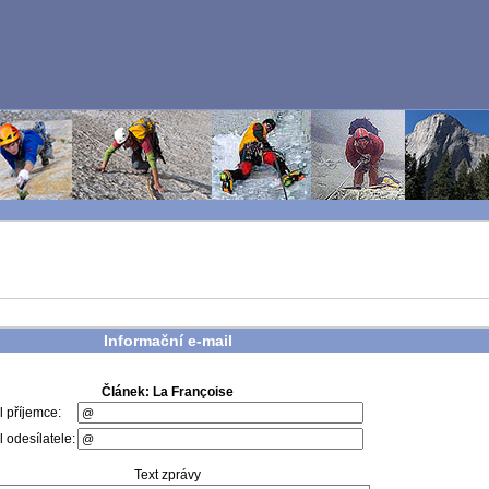
Informační e-mail
Článek: La Françoise
l příjemce:
 odesílatele:
Text zprávy