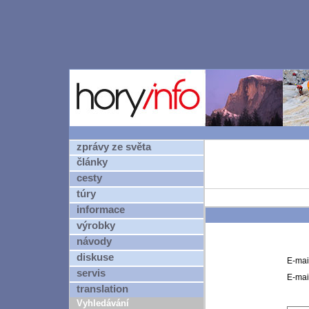
zprávy ze světa
články
cesty
túry
informace
výrobky
návody
diskuse
E-mai
servis
E-mail
translation
Vyhledávání