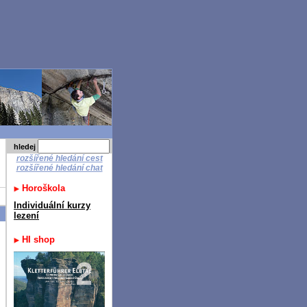
hledej
rozšířené hledání cest
rozšířené hledání chat
Horoškola
Individuální kurzy
lezení
HI shop