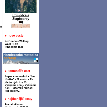
Průvodce a
Zlagboardy
ce
nové cesty
Zeď nářků (Walling
Wall) (8-/8)
Pinocchio (5a)
komentáře cest
Super
•
nemusím!
•
"bez
titulku"
•
22 metru
•
Re:
jde to
•
jde to
•
Re:
Vykřičník není
•
Vykřičník
není
•
Jizerské radosti
•
Re: slalom...
nejčtenější cesty
Postalmklamm