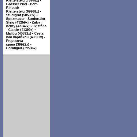
Klettersteig (76748x)
•
Grosser Priel - Bert-
Rinesch
Klettersteig (69968x)
•
Stüdlgrat (50538x)
•
Spitzmauer - Stodertaler
Steig (43259x)
•
Zuby
nehty (42147x)
•
JV stěna
- Cassin (41399x)
•
Malibu (40892x)
•
Cesta
nad kapličkou (40321x)
•
Preussova
spára (39922x)
•
Hörnligrat (39536x)