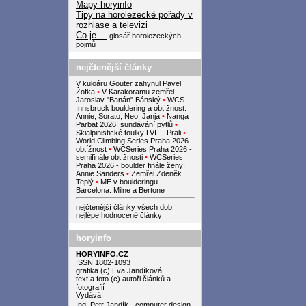
Mapy horyinfo
Tipy na horolezecké pořady v
rozhlase a televizi
Co je ...
glosář horolezeckých
pojmů
nejčtenější články
V kuloáru Gouter zahynul Pavel
Žofka
•
V Karakoramu zemřel
Jaroslav "Banán" Bánský
•
WCS
Innsbruck bouldering a obtížnost:
Annie, Sorato, Neo, Janja
•
Nanga
Parbat 2026: sundávání pytlů
•
Skialpinistické toulky LVI. – Prali
•
World Climbing Series Praha 2026
obtížnost
•
WCSeries Praha 2026 -
semifinále obtížnosti
•
WCSeries
Praha 2026 - boulder finále ženy:
Annie Sanders
•
Zemřel Zdeněk
Teplý
•
ME v boulderingu
Barcelona: Milne a Bertone
nejčtenější články všech dob
nejlépe hodnocené články
horyinfo
HORYINFO.CZ
ISSN 1802-1093
grafika (c) Eva Jandíková
text a foto (c) autoři článků a
fotografií
Vydává:
Ing. Petr Jandík - computer design