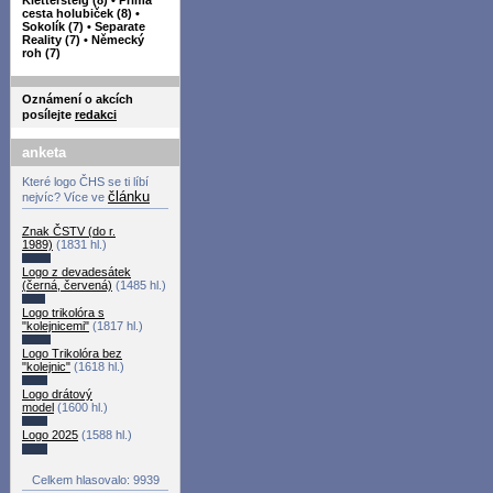
cesta holubiček (8)
•
Sokolík (7)
•
Separate
Reality (7)
•
Německý
roh (7)
Oznámení o akcích
posílejte
redakci
anketa
Které logo ČHS se ti líbí
článku
nejvíc? Více ve
Znak ČSTV (do r.
1989)
(1831 hl.)
Logo z devadesátek
(černá, červená)
(1485 hl.)
Logo trikolóra s
"kolejnicemi"
(1817 hl.)
Logo Trikolóra bez
"kolejnic"
(1618 hl.)
Logo drátový
model
(1600 hl.)
Logo 2025
(1588 hl.)
Celkem hlasovalo: 9939