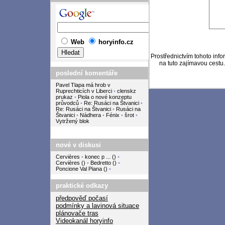
Web
horyinfo.cz
Prostřednictvím tohoto in
na tuto zajímavou cestu
poslední komentáře
Pavel Tlapa má hrob v
Ruprechticích v Liberci
•
clenskz
prukaz
•
Piola o nové konzeptu
průvodců
•
Re: Rusáci na Štvanici
•
Re: Rusáci na Štvanici
•
Rusáci na
Štvanici
•
Nádhera
•
Fénix
•
šrot
•
Vytržený blok
nové v diskusi
Cervières - konec p ...
(
)
•
Cervières
(
)
•
Bedretto
(
)
•
Poncione Val Piana
(
)
•
praktické odkazy
předpověď počasí
podmínky a lavinová situace
plánovače tras
Videokanál horyinfo