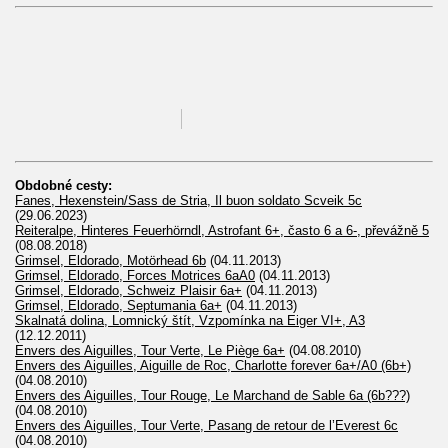
Obdobné cesty:
Fanes, Hexenstein/Sass de Stria, Il buon soldato Scveik 5c
(29.06.2023)
Reiteralpe, Hinteres Feuerhörndl, Astrofant 6+, často 6 a 6-, převážně 5
(08.08.2018)
Grimsel, Eldorado, Motörhead 6b
(04.11.2013)
Grimsel, Eldorado, Forces Motrices 6aA0
(04.11.2013)
Grimsel, Eldorado, Schweiz Plaisir 6a+
(04.11.2013)
Grimsel, Eldorado, Septumania 6a+
(04.11.2013)
Skalnatá dolina, Lomnický štít, Vzpomínka na Eiger VI+, A3
(12.12.2011)
Envers des Aiguilles, Tour Verte, Le Piège 6a+
(04.08.2010)
Envers des Aiguilles, Aiguille de Roc, Charlotte forever 6a+/A0 (6b+)
(04.08.2010)
Envers des Aiguilles, Tour Rouge, Le Marchand de Sable 6a (6b???)
(04.08.2010)
Envers des Aiguilles, Tour Verte, Pasang de retour de l’Everest 6c
(04.08.2010)