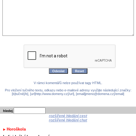
V rámci komentářů nelze používat tagy HTML.
Pro vložení tučného textu, odkazu nebo e-mailové adresy využijte následující značky:
[b]tučné[/b], [url]http://www.domeny.cz[/url], [email]jmeno@domena.cz[/email]
hledej
rozšířené hledání cest
rozšířené hledání chat
Horoškola