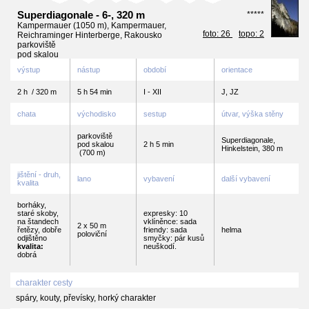
Superdiagonale - 6-, 320 m
*****
Kampermauer (1050 m), Kampermauer,
foto: 26
topo: 2
Reichraminger Hinterberge, Rakousko
parkoviště
pod skalou
výstup
nástup
období
orientace
2 h / 320 m
5 h 54 min
I - XII
J, JZ
chata
východisko
sestup
útvar, výška stěny
parkoviště
Superdiagonale,
pod skalou
2 h 5 min
Hinkelstein, 380 m
(700 m)
jištění - druh,
lano
vybavení
další vybavení
kvalita
borháky,
staré skoby,
expresky: 10
na štandech
vklíněnce: sada
2 x 50 m
řetězy, dobře
friendy: sada
helma
poloviční
odjištěno
smyčky: pár kusů
kvalita:
neuškodí.
dobrá
charakter cesty
spáry, kouty, převísky, horký charakter