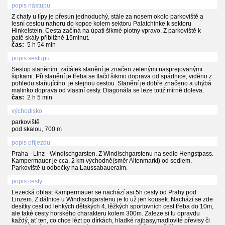
popis nástupu
Z chaty u lípy je přesun jednoduchý, stále za nosem okolo parkoviště a
lesní cestou nahoru do kopce kolem sektoru Palatchinke k sektoru
Hinkelstein. Cesta začíná na úpatí šikmé plotny vpravo. Z parkoviště k
patě skály přibližně 15minut.
čas:
5 h 54 min
popis sestupu
Sestup slaněním. začátek slanění je značen zelenými nasprejovanými
šipkami. Při slanění je třeba se tlačit šikmo doprava od spádnice, viděno z
pohledu slaňujícího. je stejnou cestou. Slanění je dobře značeno a uhýbá
malinko doprava od vlastní cesty. Diagonála se leze totiž mírně doleva.
čas:
2 h 5 min
východisko
parkoviště
pod skalou, 700 m
popis příjezdu
Praha - Linz - Windischgarsten. Z Windischgarstenu na sedlo Hengstpass.
Kampermauer je cca. 2 km východně(směr Altenmarkt) od sedlem.
Parkoviště u odbočky na Laussabaueralm.
popis cesty
Lezecká oblast Kampermauer se nachází asi 5h cesty od Prahy pod
Linzem. Z dálnice u Windischgarstenu je to už jen kousek. Nachází se zde
desítky cest od lehkých dětských 4, těžkých sportovních cest třeba do 10m,
ale také cesty horského charakteru kolem 300m. Zaleze si tu opravdu
každý, ať ten, co chce lézt po dírkách, hladké rajbasy,madlovité převisy či