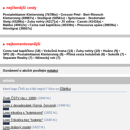
nejčtenější cesty
Postalmklamm Klettersteig (76786x)
•
Grosser Priel - Bert-Rinesch
Klettersteig (69987x)
•
Stüdlgrat (50561x)
•
Spitzmauer - Stodertaler
Steig (43286x)
•
Zuby nehty (42171x)
•
JV stěna - Cassin (41416x)
•
Malibu (40912x)
•
Cesta nad kapličkou (40339x)
•
Preussova spára (39939x)
•
Hörnligrat (39557x)
nejkomentovanější
Cesta nad kapličkou (18)
•
Vzdušná hrana (14)
•
Zuby nehty (10)
•
Huáno (9)
•
SPO (8)
•
Postalmklamm Klettersteig (8)
•
Přímá cesta holubiček (8)
•
Sokolík (7)
•
Separate Reality (7)
•
Německý roh (7)
Oznámení o akcích posílejte
redakci
anketa
článku
Které logo ČHS se ti líbí nejvíc? Více ve
Znak ČSTV (do r. 1989)
(1844 hl.)
Logo z devadesátek (černá, červená)
(1499 hl.)
Logo trikolóra s "kolejnicemi"
(1832 hl.)
Logo Trikolóra bez "kolejnic"
(1640 hl.)
Logo drátový model
(1622 hl.)