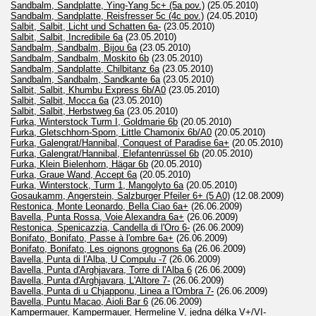
Sandbalm, Sandplatte, Ying-Yang 5c+ (5a pov.)
(25.05.2010)
Sandbalm, Sandplatte, Reisfresser 5c (4c pov.)
(24.05.2010)
Salbit, Salbit, Licht und Schatten 6a-
(23.05.2010)
Salbit, Salbit, Incredibile 6a
(23.05.2010)
Sandbalm, Sandbalm, Bijou 6a
(23.05.2010)
Sandbalm, Sandbalm, Moskito 6b
(23.05.2010)
Sandbalm, Sandplatte, Chilbitanz 6a
(23.05.2010)
Sandbalm, Sandbalm, Sandkante 6a
(23.05.2010)
Salbit, Salbit, Khumbu Express 6b/A0
(23.05.2010)
Salbit, Salbit, Mocca 6a
(23.05.2010)
Salbit, Salbit, Herbstweg 6a
(23.05.2010)
Furka, Winterstock Turm I, Goldmarie 6b
(20.05.2010)
Furka, Gletschhorn-Sporn, Little Chamonix 6b/A0
(20.05.2010)
Furka, Galengrat/Hannibal, Conquest of Paradise 6a+
(20.05.2010)
Furka, Galengrat/Hannibal, Elefantenrüssel 6b
(20.05.2010)
Furka, Klein Bielenhorn, Hägar 6b
(20.05.2010)
Furka, Graue Wand, Accept 6a
(20.05.2010)
Furka, Winterstock, Turm 1, Mangolyto 6a
(20.05.2010)
Gosaukamm, Angerstein, Salzburger Pfeiler 6+ (5 A0)
(12.08.2009)
Restonica, Monte Leonardo, Bella Ciao 6a+
(26.06.2009)
Bavella, Punta Rossa, Voie Alexandra 6a+
(26.06.2009)
Restonica, Spenicazzia, Candella di l'Oro 6-
(26.06.2009)
Bonifato, Bonifato, Passe à l'ombre 6a+
(26.06.2009)
Bonifato, Bonifato, Les oignons grognons 6a
(26.06.2009)
Bavella, Punta di l'Alba, U Compulu -7
(26.06.2009)
Bavella, Punta d'Arghjavara, Torre di l'Alba 6
(26.06.2009)
Bavella, Punta d'Arghjavara, L'Altore 7-
(26.06.2009)
Bavella, Punta di u Chjapponu, Linea a l'Ombra 7-
(26.06.2009)
Bavella, Puntu Macao, Aioli Bar 6
(26.06.2009)
Kampermauer, Kampermauer, Hermeline V, jedna délka V+/VI-