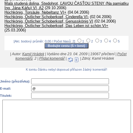
Malá studená dolina, Stedohrot, ĽAVOU ČASŤOU STENY (Na pamiatku
Ing. Jána Káňu) VI, A2
(29.10.2006)
Hochkönig, Torsäule, Nebeltanz VI+
(04.04.2006)
Hochkönig, Östlicher Schoberkopf, Cinderella VI-
(02.04.2006)
Hochkönig, Östlicher Schoberkopf, Genusskönig VI
(02.04.2006)
Hochkönig, Östlicher Schoberkopf, Das Leben ist schön VI+
(25.03.2006)
[Akt. bodový průměr: 0,00 / Počet hlasů: 2]
1
2
3
4
5
| Autor:
Kamil Hrádek
| Vydáno dne 23. 04. 2009 | 19067 přečtení |
Počet
komentářů
: 2 |
Přidat komentář
|
| Zdroj: Kamil Hrádek
K tomtu článku nebyl doposud přiřazen žádný komentář!
Jméno (přezdívka):
E-mail:
Titulek: