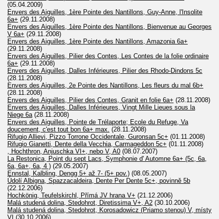
(05.04.2009)
Envers des Aiguilles, 1ère Pointe des Nantillons, Guy-Anne, l'Insolite
6a+
(29.11.2008)
Envers des Aiguilles, 1ère Pointe des Nantillons, Bienvenue au Georges
V 6a+
(29.11.2008)
Envers des Aiguilles, 1ère Pointe des Nantillons, Amazonia 6a+
(29.11.2008)
Envers des Aiguilles, Pilier des Contes, Les Contes de la folie ordinaire
6a+
(29.11.2008)
Envers des Aiguilles, Dalles Inférieures, Pilier des Rhodo-Dindons 5c
(28.11.2008)
Envers des Aiguilles, 2e Pointe des Nantillons, Les fleurs du mal 6b+
(28.11.2008)
Envers des Aiguilles, Pilier des Contes, Granit en folie 6a+
(28.11.2008)
Envers des Aiguilles, Dalles Inférieures, Vingt Mille Lieues sous la
Niege 6a
(28.11.2008)
Envers des Aiguilles, Pointe de Trélaporte; Ecole du Refuge, Va
doucement, c'est tout bon 6a+ max.
(28.11.2008)
Rifugio Allievi, Pizzo Torrone Occidentale, Guronsan 5c+
(01.11.2008)
Rifugio Gianetti, Dente della Vecchia, Carmageddon 5c+
(01.11.2008)
, Hochthron, Anjuschka VI+, nebo V, A0
(08.07.2007)
La Restonica, Point du sept Lacs, Symphonie d' Automne 6a+ (5c, 6a,
6a, 6a+, 6a, 4 )
(29.05.2007)
Ennstal, Kalbling, Dengg 5+ až 7- (5+ pov.)
(08.05.2007)
Údolí Albigna, Spazzacaldeira, Dente Per Dente 5c+, povinně 5b
(22.12.2006)
Hochkönig, Teufelskirchl, Přímá JV hrana V+
(21.12.2006)
Malá studená dolina, Stedohrot, Diretissima V+, A2
(30.10.2006)
Malá studená dolina, Stedohrot, Korosadowicz (Priamo stenou) V, místy
VI
(30.10.2006)