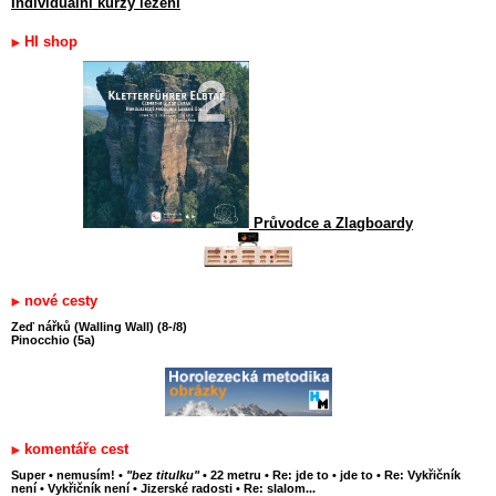
Individuální kurzy lezení
HI shop
Průvodce a Zlagboardy
nové cesty
Zeď nářků (Walling Wall) (8-/8)
Pinocchio (5a)
komentáře cest
Super
•
nemusím!
•
"bez titulku"
•
22 metru
•
Re: jde to
•
jde to
•
Re: Vykřičník
není
•
Vykřičník není
•
Jizerské radosti
•
Re: slalom...