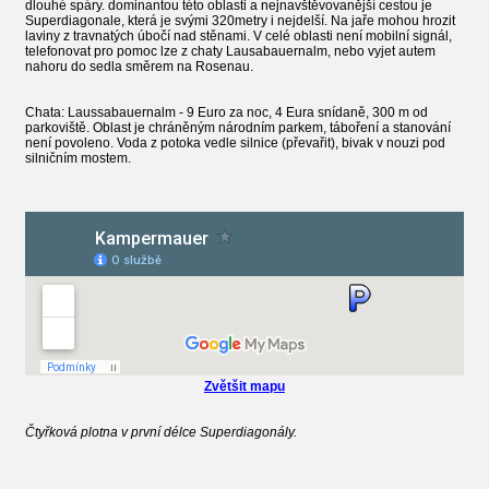
dlouhé spáry. dominantou této oblasti a nejnavštěvovanější cestou je
Superdiagonale, která je svými 320metry i nejdelší. Na jaře mohou hrozit
laviny z travnatých úbočí nad stěnami. V celé oblasti není mobilní signál,
telefonovat pro pomoc lze z chaty Lausabauernalm, nebo vyjet autem
nahoru do sedla směrem na Rosenau.
Chata: Laussabauernalm - 9 Euro za noc, 4 Eura snídaně, 300 m od
parkoviště. Oblast je chráněným národním parkem, táboření a stanování
není povoleno. Voda z potoka vedle silnice (převařit), bivak v nouzi pod
silničním mostem.
Zvětšit mapu
Čtyřková plotna v první délce Superdiagonály.