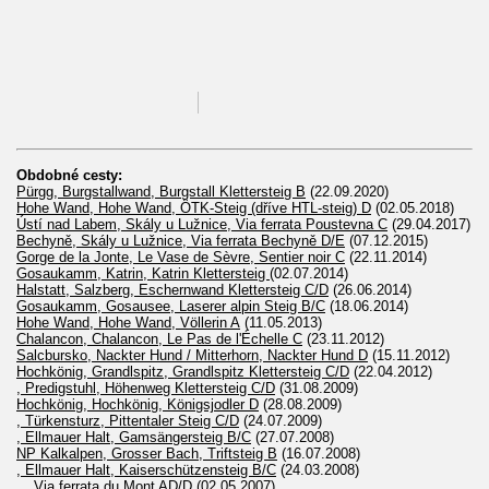
Obdobné cesty:
Pürgg, Burgstallwand, Burgstall Klettersteig B
(22.09.2020)
Hohe Wand, Hohe Wand, ÖTK-Steig (dříve HTL-steig) D
(02.05.2018)
Ústí nad Labem, Skály u Lužnice, Via ferrata Poustevna C
(29.04.2017)
Bechyně, Skály u Lužnice, Via ferrata Bechyně D/E
(07.12.2015)
Gorge de la Jonte, Le Vase de Sèvre, Sentier noir C
(22.11.2014)
Gosaukamm, Katrin, Katrin Klettersteig
(02.07.2014)
Halstatt, Salzberg, Eschernwand Klettersteig C/D
(26.06.2014)
Gosaukamm, Gosausee, Laserer alpin Steig B/C
(18.06.2014)
Hohe Wand, Hohe Wand, Völlerin A
(11.05.2013)
Chalancon, Chalancon, Le Pas de l'Échelle C
(23.11.2012)
Salcbursko, Nackter Hund / Mitterhorn, Nackter Hund D
(15.11.2012)
Hochkönig, Grandlspitz, Grandlspitz Klettersteig C/D
(22.04.2012)
, Predigstuhl, Höhenweg Klettersteig C/D
(31.08.2009)
Hochkönig, Hochkönig, Königsjodler D
(28.08.2009)
, Türkensturz, Pittentaler Steig C/D
(24.07.2009)
, Ellmauer Halt, Gamsängersteig B/C
(27.07.2008)
NP Kalkalpen, Grosser Bach, Triftsteig B
(16.07.2008)
, Ellmauer Halt, Kaiserschützensteig B/C
(24.03.2008)
, , Via ferrata du Mont AD/D
(02.05.2007)