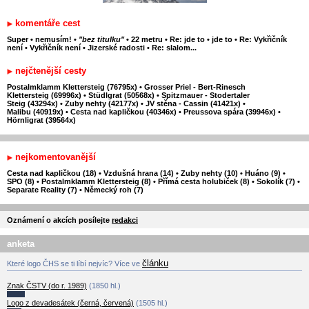
komentáře cest
Super
•
nemusím!
•
"bez titulku"
•
22 metru
•
Re: jde to
•
jde to
•
Re: Vykřičník
není
•
Vykřičník není
•
Jizerské radosti
•
Re: slalom...
nejčtenější cesty
Postalmklamm Klettersteig (76795x)
•
Grosser Priel - Bert-Rinesch
Klettersteig (69996x)
•
Stüdlgrat (50568x)
•
Spitzmauer - Stodertaler
Steig (43294x)
•
Zuby nehty (42177x)
•
JV stěna - Cassin (41421x)
•
Malibu (40919x)
•
Cesta nad kapličkou (40346x)
•
Preussova spára (39946x)
•
Hörnligrat (39564x)
nejkomentovanější
Cesta nad kapličkou (18)
•
Vzdušná hrana (14)
•
Zuby nehty (10)
•
Huáno (9)
•
SPO (8)
•
Postalmklamm Klettersteig (8)
•
Přímá cesta holubiček (8)
•
Sokolík (7)
•
Separate Reality (7)
•
Německý roh (7)
Oznámení o akcích posílejte
redakci
anketa
článku
Které logo ČHS se ti líbí nejvíc? Více ve
Znak ČSTV (do r. 1989)
(1850 hl.)
Logo z devadesátek (černá, červená)
(1505 hl.)