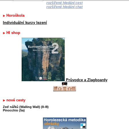
rozšířené hledání cest
rozšířené hledání chat
Horoškola
Individuální kurzy lezení
HI shop
Průvodce a Zlagboardy
nové cesty
Zeď nářků (Walling Wall) (8-/8)
Pinocchio (5a)