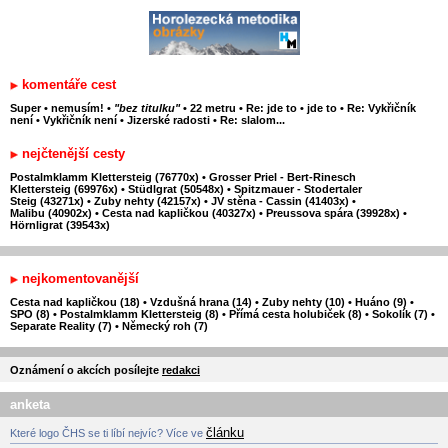
komentáře cest
Super
•
nemusím!
•
"bez titulku"
•
22 metru
•
Re: jde to
•
jde to
•
Re: Vykřičník
není
•
Vykřičník není
•
Jizerské radosti
•
Re: slalom...
nejčtenější cesty
Postalmklamm Klettersteig (76770x)
•
Grosser Priel - Bert-Rinesch
Klettersteig (69976x)
•
Stüdlgrat (50548x)
•
Spitzmauer - Stodertaler
Steig (43271x)
•
Zuby nehty (42157x)
•
JV stěna - Cassin (41403x)
•
Malibu (40902x)
•
Cesta nad kapličkou (40327x)
•
Preussova spára (39928x)
•
Hörnligrat (39543x)
nejkomentovanější
Cesta nad kapličkou (18)
•
Vzdušná hrana (14)
•
Zuby nehty (10)
•
Huáno (9)
•
SPO (8)
•
Postalmklamm Klettersteig (8)
•
Přímá cesta holubiček (8)
•
Sokolík (7)
•
Separate Reality (7)
•
Německý roh (7)
Oznámení o akcích posílejte
redakci
anketa
článku
Které logo ČHS se ti líbí nejvíc? Více ve