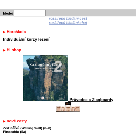
hledej
rozšířené hledání cest
rozšířené hledání chat
Horoškola
Individuální kurzy lezení
HI shop
Průvodce a Zlagboardy
nové cesty
Zeď nářků (Walling Wall) (8-/8)
Pinocchio (5a)