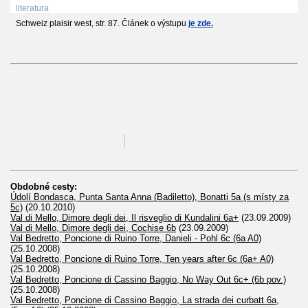
literatura
Schweiz plaisir west, str. 87. Článek o výstupu
je zde.
Obdobné cesty:
Údolí Bondasca, Punta Santa Anna (Badiletto), Bonatti 5a (s místy za
5c)
(20.10.2010)
Val di Mello, Dimore degli dei, Il risveglio di Kundalini 6a+
(23.09.2009)
Val di Mello, Dimore degli dei, Cochise 6b
(23.09.2009)
Val Bedretto, Poncione di Ruino Torre, Danieli - Pohl 6c (6a A0)
(25.10.2008)
Val Bedretto, Poncione di Ruino Torre, Ten years after 6c (6a+ A0)
(25.10.2008)
Val Bedretto, Poncione di Cassino Baggio, No Way Out 6c+ (6b pov.)
(25.10.2008)
Val Bedretto, Poncione di Cassino Baggio, La strada dei curbatt 6a,