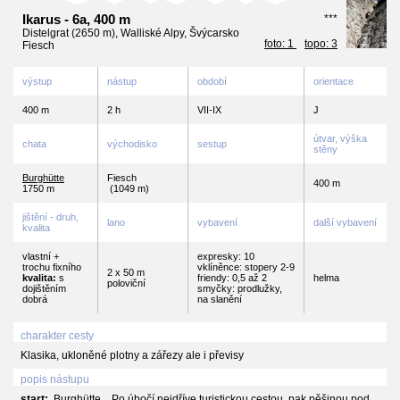
Ikarus - 6a, 400 m
***
Distelgrat (2650 m), Walliské Alpy, Švýcarsko
foto: 1
topo: 3
Fiesch
výstup
nástup
období
orientace
400 m
2 h
VII-IX
J
útvar, výška
chata
východisko
sestup
stěny
Burghütte
Fiesch
400 m
1750 m
(1049 m)
jištění - druh,
lano
vybavení
další vybavení
kvalita
vlastní +
expresky: 10
trochu fixního
vklíněnce: stopery 2-9
2 x 50 m
kvalita:
s
friendy: 0,5 až 2
helma
poloviční
dojištěním
smyčky: prodlužky,
dobrá
na slanění
charakter cesty
Klasika, ukloněné plotny a zářezy ale i převisy
popis nástupu
start:
Burghütte , Po úbočí nejdříve turistickou cestou, pak pěšinou pod