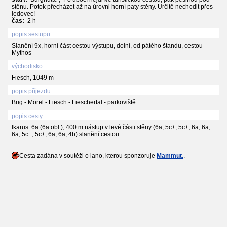
stěnu. Potok přecházet až na úrovni horní paty stěny. Určitě nechodit přes
ledovec!
čas:
2 h
popis sestupu
Slanění 9x, horní část cestou výstupu, dolní, od pátého štandu, cestou
Mythos
východisko
Fiesch, 1049 m
popis příjezdu
Brig - Mörel - Fiesch - Fieschertal - parkoviště
popis cesty
Ikarus: 6a (6a obl.), 400 m nástup v levé části stěny (6a, 5c+, 5c+, 6a, 6a,
6a, 5c+, 5c+, 6a, 6a, 4b) slanění cestou
Cesta zadána v soutěži o lano, kterou sponzoruje
Mammut.
.