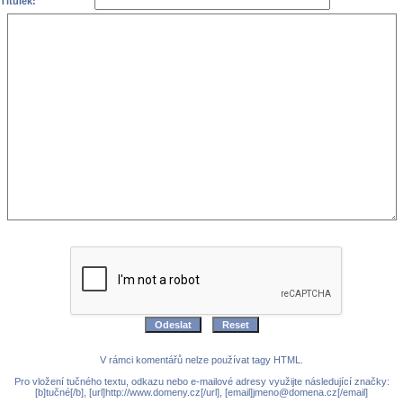
Titulek:
V rámci komentářů nelze používat tagy HTML.
Pro vložení tučného textu, odkazu nebo e-mailové adresy využijte následující značky:
[b]tučné[/b], [url]http://www.domeny.cz[/url], [email]jmeno@domena.cz[/email]