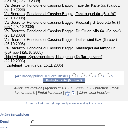
(5c+ A0)
(25.10.2008)
Val Bedretto, Poncione di Cassino Baggio, Tage der Kälte 6b, (5a pov.)
(25.10.2008)
Val Bedretto, Poncione di Cassino Baggio, Tanti auguri 6a, (5c+ A0)
(25.10.2008)
Val Bedretto, Poncione di Cassino Baggio, Piccadilly di Bedretto 5c (4
pov.)
(25.10.2008)
Val Bedretto, Poncione di Cassino Baggio, Dr. Grüen Nils 6a- (5c pov.)
(25.10.2008)
Val Bedretto, Poncione di Cassino Baggio, Herbstwind 6a+ (6a pov.)
(25.10.2008)
Val Bedretto, Poncione di Cassino Baggio, Messageri del tempo 6b
(6a+ pov.)
(25.10.2008)
Údolí Albigna, Spazzacaldeira, Nasigoreng 6a (5c+ povinně)
(22.12.2006)
, Distelgrat, Genius 6a
(15.11.2006)
[Akt. bodový průměr: 0 / Počet hlasů: 0]
1
2
3
4
5
| Autor:
Jiří Vodsloň
| Vydáno dne 15. 11. 2006 | 7563 přečtení |
Počet
komentářů
: 0 |
Přidat komentář
|
| Zdroj: Jirka Vodsloň
K tomtu článku nebyl doposud přiřazen žádný komentář!
Jméno (přezdívka):
E-mail: