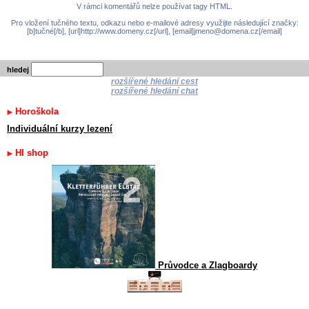
V rámci komentářů nelze používat tagy HTML.
Pro vložení tučného textu, odkazu nebo e-mailové adresy využijte následující značky:
[b]tučné[/b], [url]http://www.domeny.cz[/url], [email]jmeno@domena.cz[/email]
hledej
rozšířené hledání cest
rozšířené hledání chat
Horoškola
Individuální kurzy lezení
HI shop
Průvodce a Zlagboardy