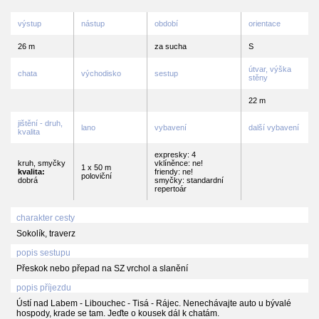
výstup
nástup
období
orientace
26 m
za sucha
S
útvar, výška
chata
východisko
sestup
stěny
22 m
jištění - druh,
lano
vybavení
další vybavení
kvalita
expresky: 4
kruh, smyčky
vklíněnce: ne!
1 x 50 m
kvalita:
friendy: ne!
poloviční
dobrá
smyčky: standardní
repertoár
charakter cesty
Sokolík, traverz
popis sestupu
Přeskok nebo přepad na SZ vrchol a slanění
popis příjezdu
Ústí nad Labem - Libouchec - Tisá - Rájec. Nenechávajte auto u bývalé
hospody, krade se tam. Jeďte o kousek dál k chatám.