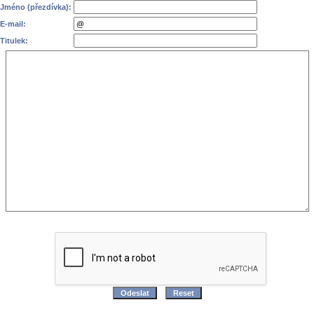
Jméno (přezdívka):
E-mail:
Titulek: