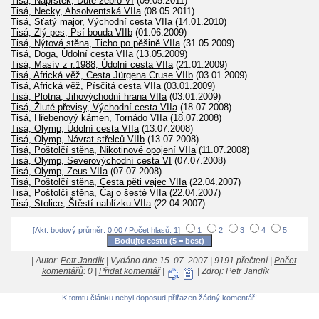
Tisá, Náprstek, Duté žebro VI
(09.05.2011)
Tisá, Necky, Absolventská VIIa
(08.05.2011)
Tisá, Sťatý major, Východní cesta VIIa
(14.01.2010)
Tisá, Zlý pes, Psí bouda VIIb
(01.06.2009)
Tisá, Nýtová stěna, Ticho po pěšině VIIa
(31.05.2009)
Tisá, Doga, Údolní cesta VIIa
(13.05.2009)
Tisá, Masív z r.1988, Údolní cesta VIIa
(21.01.2009)
Tisá, Africká věž, Cesta Jürgena Cruse VIIb
(03.01.2009)
Tisá, Africká věž, Písčitá cesta VIIa
(03.01.2009)
Tisá, Plotna, Jihovýchodní hrana VIIa
(03.01.2009)
Tisá, Žluté převisy, Východní cesta VIIa
(18.07.2008)
Tisá, Hřebenový kámen, Tornádo VIIa
(18.07.2008)
Tisá, Olymp, Údolní cesta VIIa
(13.07.2008)
Tisá, Olymp, Návrat střelců VIIb
(13.07.2008)
Tisá, Poštolčí stěna, Nikotinové opojení VIIa
(11.07.2008)
Tisá, Olymp, Severovýchodní cesta VI
(07.07.2008)
Tisá, Olymp, Zeus VIIa
(07.07.2008)
Tisá, Poštolčí stěna, Cesta pěti vajec VIIa
(22.04.2007)
Tisá, Poštolčí stěna, Čaj o šesté VIIa
(22.04.2007)
Tisá, Stolice, Štěstí nablízku VIIa
(22.04.2007)
[Akt. bodový průměr: 0,00 / Počet hlasů: 1]
1
2
3
4
5
| Autor:
Petr Jandík
| Vydáno dne 15. 07. 2007 | 9191 přečtení |
Počet
komentářů
: 0 |
Přidat komentář
|
| Zdroj: Petr Jandík
K tomtu článku nebyl doposud přiřazen žádný komentář!