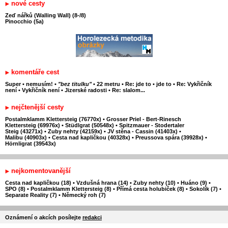
nové cesty
Zeď nářků (Walling Wall) (8-/8)
Pinocchio (5a)
komentáře cest
Super
•
nemusím!
•
"bez titulku"
•
22 metru
•
Re: jde to
•
jde to
•
Re: Vykřičník
není
•
Vykřičník není
•
Jizerské radosti
•
Re: slalom...
nejčtenější cesty
Postalmklamm Klettersteig (76770x)
•
Grosser Priel - Bert-Rinesch
Klettersteig (69976x)
•
Stüdlgrat (50548x)
•
Spitzmauer - Stodertaler
Steig (43271x)
•
Zuby nehty (42159x)
•
JV stěna - Cassin (41403x)
•
Malibu (40903x)
•
Cesta nad kapličkou (40328x)
•
Preussova spára (39928x)
•
Hörnligrat (39543x)
nejkomentovanější
Cesta nad kapličkou (18)
•
Vzdušná hrana (14)
•
Zuby nehty (10)
•
Huáno (9)
•
SPO (8)
•
Postalmklamm Klettersteig (8)
•
Přímá cesta holubiček (8)
•
Sokolík (7)
•
Separate Reality (7)
•
Německý roh (7)
Oznámení o akcích posílejte
redakci