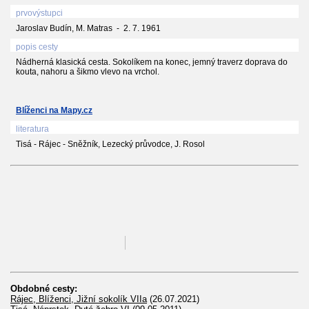
prvovýstupci
Jaroslav Budín, M. Matras - 2. 7. 1961
popis cesty
Nádherná klasická cesta. Sokolíkem na konec, jemný traverz doprava do
kouta, nahoru a šikmo vlevo na vrchol.
Blíženci na Mapy.cz
literatura
Tisá - Rájec - Sněžník, Lezecký průvodce, J. Rosol
Obdobné cesty:
Rájec, Blíženci, Jižní sokolík VIIa
(26.07.2021)