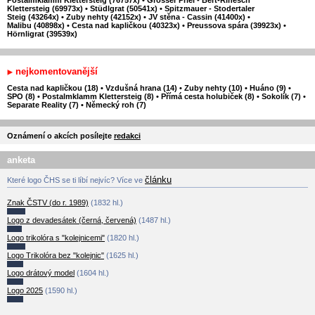
Postalmklamm Klettersteig (76757x)
•
Grosser Priel - Bert-Rinesch
Klettersteig (69973x)
•
Stüdlgrat (50541x)
•
Spitzmauer - Stodertaler
Steig (43264x)
•
Zuby nehty (42152x)
•
JV stěna - Cassin (41400x)
•
Malibu (40898x)
•
Cesta nad kapličkou (40323x)
•
Preussova spára (39923x)
•
Hörnligrat (39539x)
nejkomentovanější
Cesta nad kapličkou (18)
•
Vzdušná hrana (14)
•
Zuby nehty (10)
•
Huáno (9)
•
SPO (8)
•
Postalmklamm Klettersteig (8)
•
Přímá cesta holubiček (8)
•
Sokolík (7)
•
Separate Reality (7)
•
Německý roh (7)
Oznámení o akcích posílejte
redakci
anketa
článku
Které logo ČHS se ti líbí nejvíc? Více ve
Znak ČSTV (do r. 1989)
(1832 hl.)
Logo z devadesátek (černá, červená)
(1487 hl.)
Logo trikolóra s "kolejnicemi"
(1820 hl.)
Logo Trikolóra bez "kolejnic"
(1625 hl.)
Logo drátový model
(1604 hl.)
Logo 2025
(1590 hl.)