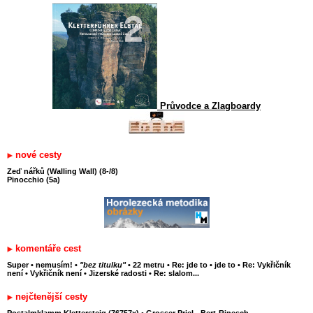
Průvodce a Zlagboardy
nové cesty
Zeď nářků (Walling Wall) (8-/8)
Pinocchio (5a)
komentáře cest
Super
•
nemusím!
•
"bez titulku"
•
22 metru
•
Re: jde to
•
jde to
•
Re: Vykřičník
není
•
Vykřičník není
•
Jizerské radosti
•
Re: slalom...
nejčtenější cesty