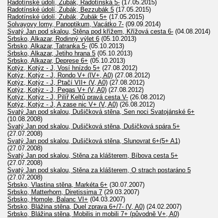
Radotínské údolí, Zubák, Radotínská 5-
(17.05.2015)
Radotínské údolí, Zubák, Bezzubák 5
(17.05.2015)
Radotínské údolí, Zubák, Zubák 5+
(17.05.2015)
Solvayovy lomy, Panoptikum, Vacátko 7-
(09.09.2014)
Svatý Jan pod skalou, Stěna pod křížem, Křížová cesta 6-
(04.08.2014)
Srbsko, Alkazar, Rodinný výlet 6
(05.10.2013)
Srbsko, Alkazar, Tatranka 5-
(05.10.2013)
Srbsko, Alkazar, Jetiho hrana 5
(05.10.2013)
Srbsko, Alkazar, Deprese 6+
(05.10.2013)
Kotýz, Kotýz - J, Vosí hnízdo 5+
(27.08.2012)
Kotýz, Kotýz - J, Rondo V+ (IV+, A0)
(27.08.2012)
Kotýz, Kotýz - J, Ptačí VII+ (V, A0)
(27.08.2012)
Kotýz, Kotýz - J, Pegas V+ (V, A0)
(27.08.2012)
Kotýz, Kotýz - J, Pilíř Keltů pravá cesta V-
(26.08.2012)
Kotýz, Kotýz - J, A zase nic V+ (V, A0)
(26.08.2012)
Svatý Jan pod skalou, Dušičková stěna, Sen noci Svatojánské 6+
(10.08.2008)
Svatý Jan pod skalou, Dušičková stěna, Dušičková spára 5+
(27.07.2008)
Svatý Jan pod skalou, Dušičková stěna, Slunovrat 6+(5+ A1)
(27.07.2008)
Svatý Jan pod skalou, Stěna za klášterem, Bíbova cesta 5+
(27.07.2008)
Svatý Jan pod skalou, Stěna za klášterem, O strach postaráno 5
(27.07.2008)
Srbsko, Vlastina stěna, Markéta 6+
(30.07.2007)
Srbsko, Matterhorn, Diretissima 7
(29.03.2007)
Srbsko, Homole, Balanc VI+
(04.03.2007)
Srbsko, Blážina stěna, Duel zprava 6+/7- (V, A0)
(24.02.2007)
Srbsko, Blážina stěna, Mobilis in mobili 7+ (původně V+, A0)