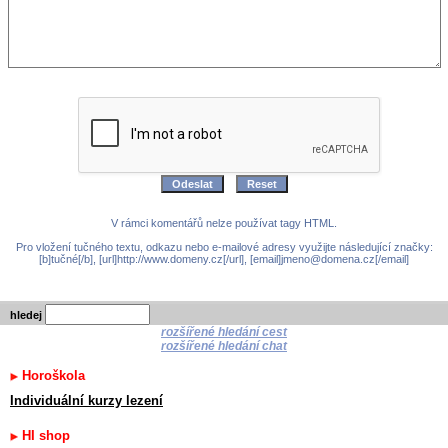
V rámci komentářů nelze používat tagy HTML.
Pro vložení tučného textu, odkazu nebo e-mailové adresy využijte následující značky:
[b]tučné[/b], [url]http://www.domeny.cz[/url], [email]jmeno@domena.cz[/email]
hledej
rozšířené hledání cest
rozšířené hledání chat
Horoškola
Individuální kurzy lezení
HI shop