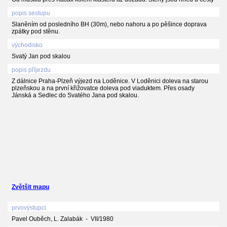
popis sestupu
Slaněním od posledního BH (30m), nebo nahoru a po pěšince doprava
zpátky pod stěnu.
východisko
Svatý Jan pod skalou
popis příjezdu
Z dálnice Praha-Plzeň výjezd na Loděnice. V Loděnici doleva na starou
plzeňskou a na první křižovatce doleva pod viaduktem. Přes osady
Jánská a Sedlec do Svatého Jana pod skalou.
Zvětšit mapu
prvovýstupci
Pavel Ouběch, L. Zalabák - VII/1980