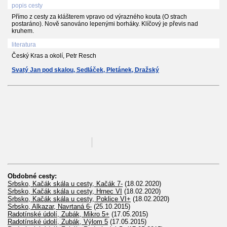
popis cesty
Přímo z cesty za klášterem vpravo od výrazného kouta (O strach
postaráno). Nově sanováno lepenými borháky. Klíčový je převis nad
kruhem.
literatura
Český Kras a okolí, Petr Resch
Svatý Jan pod skalou, Sedláček, Pletánek, Dražský
Obdobné cesty:
Srbsko, Kačák skála u cesty, Kačák 7-
(18.02.2020)
Srbsko, Kačák skála u cesty, Hrnec VI
(18.02.2020)
Srbsko, Kačák skála u cesty, Poklice VI+
(18.02.2020)
Srbsko, Alkazar, Navrtaná 6-
(25.10.2015)
Radotínské údolí, Zubák, Mikro 5+
(17.05.2015)
Radotínské údolí, Zubák, Výlom 5
(17.05.2015)