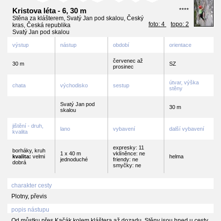
Kristova léta - 6, 30 m
****
Stěna za klášterem, Svatý Jan pod skalou, Český
foto: 4
topo: 2
kras, Česká republika
Svatý Jan pod skalou
výstup
nástup
období
orientace
červenec až
30 m
SZ
prosinec
útvar, výška
chata
východisko
sestup
stěny
Svatý Jan pod
30 m
skalou
jištění - druh,
lano
vybavení
další vybavení
kvalita
expresky: 11
borháky, kruh
1 x 40 m
vklíněnce: ne
kvalita:
velmi
helma
jednoduché
friendy: ne
dobrá
smyčky: ne
charakter cesty
Plotny, převis
popis nástupu
Od můstku přes Kačák kolem kláštera až dozadu. Stěny jsou hned u cesty