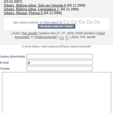
(23.02.2007)
Srbsko, Blážina stěna, Sólo pro Góvindu 6
(04.12.2006)
Srbsko, Blážina stěna, Listopadová 7-
(04.12.2006)
Srbsko, Alkazar, Plotnou 6
(04.12.2006)
[Akt. bodový průměr: 0 / Počet hlasů: 0]
1
2
3
4
5
| Autor:
Petr Jandík
| Vydáno dne 27. 07. 2008 | 9099 přečtení |
Počet
komentářů
: 0 |
Přidat komentář
|
| Zdroj: Petr Jandík
K tomtu článku nebyl doposud přiřazen žádný komentář!
Jméno (přezdívka):
E-mail:
Titulek: