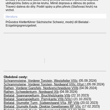
ubíhajícímu žebru a jím ke kruhu. Mírně doprava a stěnou do police.
Traverz daleva do díry. Podél spáry a přes převis (Slaňovací kruh) na
vrchol.
literatura
Průvodce Kletterführer Sächsische Schweiz, modrý díl Bielatal -
Erzgebirgsgrenzgebiet.
Obdobné cesty:
Schrammsteine, Vorderer Torstein, Westpfeiler VIIIc
(05.09.2024)
Schrammsteine, Vorderer Torstein, Nordwand VIIIc (IXa) !
(05.09.2024)
Rathen, Vorderer Gansfels, Nordverschneidung VIIIb
(04.09.2024)
Rathen, Schwedenturm, Nordwand IXb
(04.09.2024)
Bielatal, Spannangelturm, Bruchholzkante VIIb
(22.10.2023)
Bielatal, Spannangelturm, Perrykante VIIb (VIIc)
(21.10.2023)
Bielatal, Stumpfer Turm, Südwestwand VIIa, RP VIIb
(20.02.2023)
Bielatal, Stumpfe Keule, Direkter Gewitterweg RP VIIc
(17.02.2023)