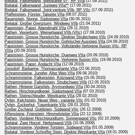
Bielatal, Falkenwand, Westkante VI*, RP VIIa
(17.09.2011)
Bielatal, Falkenwand, Juniweg VIIa**
(17.09.2011)
Bielatal, Falkenwand, Joint-venture VIIb, RP VIIc
(17.09.2011)
Pfaffenstein, Förster, Talseite VIIa
(08.07.2011)
Rauenstein, Nonne, Südostweg VIIa
(30.05.2011)
Bielatal, Großer Grenzturm, Windweg VIIb
(21.04.2011)
Papststein, Papst, Abendmahl VIIa
(28.11.2010)
Rathen, Vexierturm, Weinertwand VIIb (VIIc)
(27.09.2010)
Papststein, Grosse Hunskirche, Direkter Strubichweg VIIc
(24.09.2010)
Papststein, Grosse Hunskirche, Gohrischer Ausstieg VIIa
(24.09.2010)
Papststein, Grosse Hunskirche, Vollständig Verlorene Ilusion VIIc, RP
VIIIa
(20.09.2010)
Papststein, Grosse Hunskirche, Querweg VIIa
(20.09.2010)
Papststein, Grosse Hunskirche, Verlorene Ilusion VIIc
(19.09.2010)
Papststein, Papst, Andacht VIIa
(12.09.2010)
Jonsdorf, Barbarine, Thomasvariante VIIa
(22.06.2010)
Schrammsteine, Jungfer, Alter Weg VIIa
(09.06.2010)
Schrammsteine, Falkenstein, Kotzwand VIIa
(15.05.2010)
Schrammsteine, Falkenstein, Strubichweg VIIb
(12.05.2010)
Rathen, Hinterer Gansfels, Arymundweg VIIa
(30.04.2010)
Rathen, Hirschgrundkegel, Südostwand VIIa
(07.03.2010)
Rathen, Steinschleuder, Westkante VIIa
(28.02.2010)
Oybin, Kelchstein, Neuer Weg - variante VIIc
(01.02.2010)
Oybin, Zuckerhut, Traumkante VIIc
(28.01.2010)
Großer Zschand, Goldstein, Südwand VIIc
(28.12.2009)
Affensteine, Frienstein, Himmelsleiter VIIa
(22.12.2009)
Rathen, Vorderer Hirschgrundturm, Sonnenwand VIIc
(02.10.2009)
Bielatal, Zwei Horzel, Herbstwand VIIb
(15.06.2009)
Schrammsteine, Vorderer Torstein, Südwand VIIa
(01.05.2009)
Bielatal, Vorderer Schroffer Stein, Direkte Westkante VIIa
(18.01.2009)