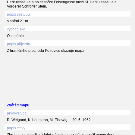
Herkulessäule a po cestičce Felsengasse mezi Kl. Herkulessäule a
Vorderer Schroffer Stein.
popis sestupu
slanění 21 m
východisko
Ottomühle
popis příjezdu
Z hraničního přechodu Petrovice ukazuje mapa:
Zvětšit mapu
prvovýstupci
R. Weigand, K. Lehmann, M. Eisewig - 20. 5. 1962
popis cesty
Zhruba v prostředku údolní stěny jemnou stěnkou k šikmému doprava