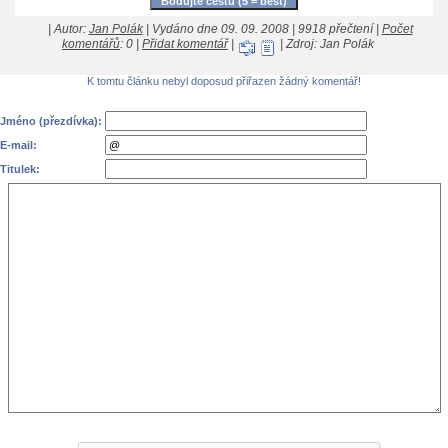
| Autor:
Jan Polák
| Vydáno dne 09. 09. 2008 | 9918 přečtení |
Počet
komentářů
: 0 |
Přidat komentář
|
| Zdroj: Jan Polák
K tomtu článku nebyl doposud přiřazen žádný komentář!
Jméno (přezdívka):
E-mail:
Titulek: