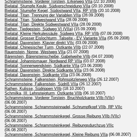
Schrammsteine, Vorderer Torstein, Erkerweg VIIa
(22.10.2008)
Bielatal, Stumpfe Keule, Südverschneidung VIIa
(20.10.2008)
Bielatal, Stumpfer Kegel, Südostwand VIIa, RP VIIb
(20.10.2008)
Bielatal, Titan, Trennung der Variablen VIIa
(28.09.2008)
Bielatal, Titan, Südwestwand VIIa
(28.09.2008)
Bielatal, Titan, Direkte Südwestwand VIIa
(28.09.2008)
Rathen, Tiedgestein, Südweg VI (VIIa)
(15.09.2008)
Bielatal, Kleine Herkulessäule, Südweg VIIa, RP VIIb
(07.09.2008)
Bielatal, Grosser Eislochturm, Talseite - EV Variante VIIa
(05.09.2008)
Bielatal, Daxenstein, Klavier direkt VIIc
(03.09.2008)
Bielatal, Chinesischer Turm, Ostkante VIIb
(22.07.2008)
Rauenstein, Nonne, Westweg VIIa
(21.07.2008)
Bärenstein, Bärensteinscheibe, Gabelweihe VIIb
(04.07.2008)
Bielatal, Johannismauer, Nordwand RP VIIa
(03.07.2008)
Bielatal, Sonnenwendstein, Südkante VIIa
(23.06.2008)
Bielatal, Daxenstein, Direkte Südkante VIIa
(23.06.2008)
Bielatal, Daxenstein, Südkante VIIa
(23.06.2008)
Schrammsteine, Falkenstein, Rohnspitzlerweg VIIa
(26.12.2007)
Schrammsteine, Falkenstein, Südriß VIIa
(26.12.2007)
Rathen, Kulisse, Südrippen VIIb
(18.10.2007)
Schmilka, III. Lehnsteigturm, Ostkante VIIb
(06.10.2007)
Schrammsteine, Vorderer Torstein, Bruchholzkante VIIb (VIIc)
(06.08.2007)
Schrammsteine, Schrammsteinnadel, Schrumpfkopf VIIb, RP VIIc
(06.08.2007)
Schrammsteine, Schrammsteinkegel, Grosse Reibung VIIb (VIIc)
(06.08.2007)
Schrammsteine, Schrammsteinkegel, Reibungsdurchzug VIIc
(06.08.2007)
Schrammsteine, Schrammsteinkegel, Kleine Reibung VIIa
(06.08.2007)