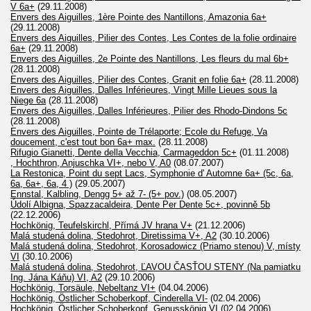
V 6a+
(29.11.2008)
Envers des Aiguilles, 1ère Pointe des Nantillons, Amazonia 6a+
(29.11.2008)
Envers des Aiguilles, Pilier des Contes, Les Contes de la folie ordinaire
6a+
(29.11.2008)
Envers des Aiguilles, 2e Pointe des Nantillons, Les fleurs du mal 6b+
(28.11.2008)
Envers des Aiguilles, Pilier des Contes, Granit en folie 6a+
(28.11.2008)
Envers des Aiguilles, Dalles Inférieures, Vingt Mille Lieues sous la
Niege 6a
(28.11.2008)
Envers des Aiguilles, Dalles Inférieures, Pilier des Rhodo-Dindons 5c
(28.11.2008)
Envers des Aiguilles, Pointe de Trélaporte; Ecole du Refuge, Va
doucement, c'est tout bon 6a+ max.
(28.11.2008)
Rifugio Gianetti, Dente della Vecchia, Carmageddon 5c+
(01.11.2008)
, Hochthron, Anjuschka VI+, nebo V, A0
(08.07.2007)
La Restonica, Point du sept Lacs, Symphonie d' Automne 6a+ (5c, 6a,
6a, 6a+, 6a, 4 )
(29.05.2007)
Ennstal, Kalbling, Dengg 5+ až 7- (5+ pov.)
(08.05.2007)
Údolí Albigna, Spazzacaldeira, Dente Per Dente 5c+, povinně 5b
(22.12.2006)
Hochkönig, Teufelskirchl, Přímá JV hrana V+
(21.12.2006)
Malá studená dolina, Stedohrot, Diretissima V+, A2
(30.10.2006)
Malá studená dolina, Stedohrot, Korosadowicz (Priamo stenou) V, místy
VI
(30.10.2006)
Malá studená dolina, Stedohrot, ĽAVOU ČASŤOU STENY (Na pamiatku
Ing. Jána Káňu) VI, A2
(29.10.2006)
Hochkönig, Torsäule, Nebeltanz VI+
(04.04.2006)
Hochkönig, Östlicher Schoberkopf, Cinderella VI-
(02.04.2006)
Hochkönig, Östlicher Schoberkopf, Genusskönig VI
(02.04.2006)