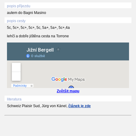
popis příjezdu
autem do Bagni Masino
popis cesty
5c, 5c+, 5c+, 5c+, 5c, 5a+, 5a+, 5c+,4a
lehčí a dobře jištěna cesta na Torrone
Zvětšit mapu
literatura
Schweiz Plaisir Sud, Jürg von Känel,
článek je zde