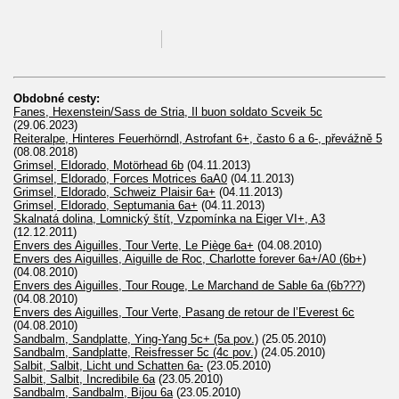
Obdobné cesty:
Fanes, Hexenstein/Sass de Stria, Il buon soldato Scveik 5c
(29.06.2023)
Reiteralpe, Hinteres Feuerhörndl, Astrofant 6+, často 6 a 6-, převážně 5
(08.08.2018)
Grimsel, Eldorado, Motörhead 6b
(04.11.2013)
Grimsel, Eldorado, Forces Motrices 6aA0
(04.11.2013)
Grimsel, Eldorado, Schweiz Plaisir 6a+
(04.11.2013)
Grimsel, Eldorado, Septumania 6a+
(04.11.2013)
Skalnatá dolina, Lomnický štít, Vzpomínka na Eiger VI+, A3
(12.12.2011)
Envers des Aiguilles, Tour Verte, Le Piège 6a+
(04.08.2010)
Envers des Aiguilles, Aiguille de Roc, Charlotte forever 6a+/A0 (6b+)
(04.08.2010)
Envers des Aiguilles, Tour Rouge, Le Marchand de Sable 6a (6b???)
(04.08.2010)
Envers des Aiguilles, Tour Verte, Pasang de retour de l’Everest 6c
(04.08.2010)
Sandbalm, Sandplatte, Ying-Yang 5c+ (5a pov.)
(25.05.2010)
Sandbalm, Sandplatte, Reisfresser 5c (4c pov.)
(24.05.2010)
Salbit, Salbit, Licht und Schatten 6a-
(23.05.2010)
Salbit, Salbit, Incredibile 6a
(23.05.2010)
Sandbalm, Sandbalm, Bijou 6a
(23.05.2010)