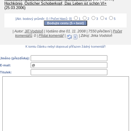
Hochkönig, Östlicher Schoberkopf, Das Leben ist schön VI+
(25.03.2006)
[Akt. bodový průměr: 0 / Počet hlasů: 0]
1
2
3
4
5
| Autor:
Jiří Vodsloň
| Vydáno dne 01. 11. 2008 | 7550 přečtení |
Počet
komentářů
: 0 |
Přidat komentář
|
| Zdroj: Jirka Vodsloň
K tomtu článku nebyl doposud přiřazen žádný komentář!
Jméno (přezdívka):
E-mail:
Titulek: