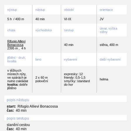
výstup
nástup
období
orientace
5 h / 400 m
40 min
VI-IX
JV
útvar, výška
chata
východisko
sestup
stěny
Rifugio Allievi
Bonacossa
40 min
stěna, 400 m
2395 m
,
4 h
jištění - druh,
lano
vybavení
další vybavení
kvalita
v těžkych
místech nýty,
expresky: 12
ve spárách je
2 x 60 m
friendy: 0,5-1,5
helma
nutno zakládat
poloviční
smyčky: standard
kvalita:
dobře
do hor
jištěno
popis nástupu
start:
Rifugio Allievi Bonacossa
čas:
40 min
popis sestupu
slanění cestou
čas:
40 min