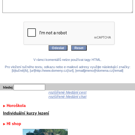
V rámci komentářů nelze používat tagy HTML.
Pro vložení tučného textu, odkazu nebo e-mailové adresy využijte následující značky:
[b]tučné[/b], [url]http://www.domeny.cz[/url], [email]jmeno@domena.cz[/email]
hledej
rozšířené hledání cest
rozšířené hledání chat
Horoškola
Individuální kurzy lezení
HI shop