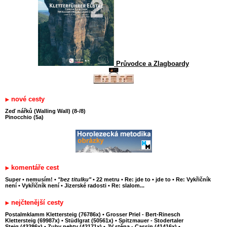
Průvodce a Zlagboardy
nové cesty
Zeď nářků (Walling Wall) (8-/8)
Pinocchio (5a)
komentáře cest
Super
•
nemusím!
•
"bez titulku"
•
22 metru
•
Re: jde to
•
jde to
•
Re: Vykřičník
není
•
Vykřičník není
•
Jizerské radosti
•
Re: slalom...
nejčtenější cesty
Postalmklamm Klettersteig (76786x)
•
Grosser Priel - Bert-Rinesch
Klettersteig (69987x)
•
Stüdlgrat (50561x)
•
Spitzmauer - Stodertaler
Steig (43286x)
•
Zuby nehty (42171x)
•
JV stěna - Cassin (41416x)
•