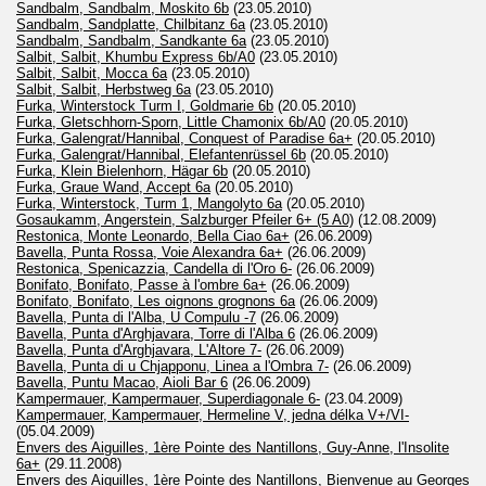
Sandbalm, Sandbalm, Moskito 6b
(23.05.2010)
Sandbalm, Sandplatte, Chilbitanz 6a
(23.05.2010)
Sandbalm, Sandbalm, Sandkante 6a
(23.05.2010)
Salbit, Salbit, Khumbu Express 6b/A0
(23.05.2010)
Salbit, Salbit, Mocca 6a
(23.05.2010)
Salbit, Salbit, Herbstweg 6a
(23.05.2010)
Furka, Winterstock Turm I, Goldmarie 6b
(20.05.2010)
Furka, Gletschhorn-Sporn, Little Chamonix 6b/A0
(20.05.2010)
Furka, Galengrat/Hannibal, Conquest of Paradise 6a+
(20.05.2010)
Furka, Galengrat/Hannibal, Elefantenrüssel 6b
(20.05.2010)
Furka, Klein Bielenhorn, Hägar 6b
(20.05.2010)
Furka, Graue Wand, Accept 6a
(20.05.2010)
Furka, Winterstock, Turm 1, Mangolyto 6a
(20.05.2010)
Gosaukamm, Angerstein, Salzburger Pfeiler 6+ (5 A0)
(12.08.2009)
Restonica, Monte Leonardo, Bella Ciao 6a+
(26.06.2009)
Bavella, Punta Rossa, Voie Alexandra 6a+
(26.06.2009)
Restonica, Spenicazzia, Candella di l'Oro 6-
(26.06.2009)
Bonifato, Bonifato, Passe à l'ombre 6a+
(26.06.2009)
Bonifato, Bonifato, Les oignons grognons 6a
(26.06.2009)
Bavella, Punta di l'Alba, U Compulu -7
(26.06.2009)
Bavella, Punta d'Arghjavara, Torre di l'Alba 6
(26.06.2009)
Bavella, Punta d'Arghjavara, L'Altore 7-
(26.06.2009)
Bavella, Punta di u Chjapponu, Linea a l'Ombra 7-
(26.06.2009)
Bavella, Puntu Macao, Aioli Bar 6
(26.06.2009)
Kampermauer, Kampermauer, Superdiagonale 6-
(23.04.2009)
Kampermauer, Kampermauer, Hermeline V, jedna délka V+/VI-
(05.04.2009)
Envers des Aiguilles, 1ère Pointe des Nantillons, Guy-Anne, l'Insolite
6a+
(29.11.2008)
Envers des Aiguilles, 1ère Pointe des Nantillons, Bienvenue au Georges