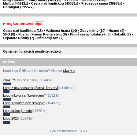
Malibu (40912x)
•
Cesta nad kapličkou (40339x)
•
Preussova spára (39939x)
•
Hörnligrat (39557x)
nejkomentovanější
Cesta nad kapličkou (18)
•
Vzdušná hrana (14)
•
Zuby nehty (10)
•
Huáno (9)
•
SPO (8)
•
Postalmklamm Klettersteig (8)
•
Přímá cesta holubiček (8)
•
Sokolík (7)
•
Separate Reality (7)
•
Německý roh (7)
Oznámení o akcích posílejte
redakci
anketa
článku
Které logo ČHS se ti líbí nejvíc? Více ve
Znak ČSTV (do r. 1989)
(1844 hl.)
Logo z devadesátek (černá, červená)
(1499 hl.)
Logo trikolóra s "kolejnicemi"
(1832 hl.)
Logo Trikolóra bez "kolejnic"
(1640 hl.)
Logo drátový model
(1622 hl.)
Logo 2025
(1604 hl.)
Celkem hlasovalo: 10041